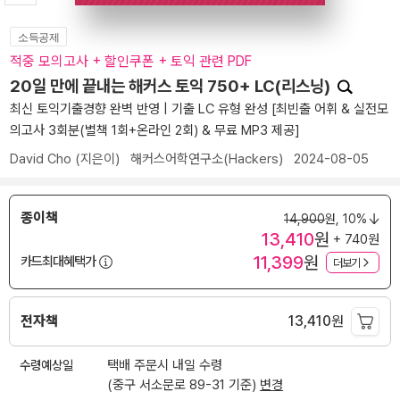
소득공제
적중 모의고사 + 할인쿠폰 + 토익 관련 PDF
20일 만에 끝내는 해커스 토익 750+ LC(리스닝)
최신 토익기출경향 완벽 반영 | 기출 LC 유형 완성 [최빈출 어휘 & 실전모
의고사 3회분(별책 1회+온라인 2회) & 무료 MP3 제공]
David Cho
(지은이)
해커스어학연구소(Hackers)
2024-08-05
종이책
14,900
원,
10%
13,410
원
+ 740원
11,399
원
카드최대혜택가
더보기
전자책
13,410
원
수령예상일
택배 주문시 내일 수령
(중구 서소문로 89-31 기준)
변경