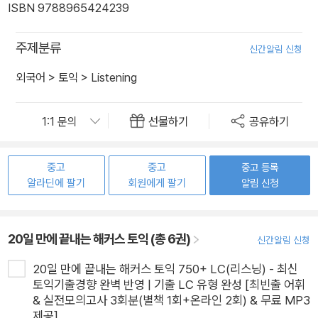
ISBN 9788965424239
주제분류
신간알림 신청
외국어
>
토익
>
Listening
선물하기
공유하기
중고
중고
중고 등록
알라딘에 팔기
회원에게 팔기
알림 신청
20일 만에 끝내는 해커스 토익 (총 6권)
신간알림 신청
20일 만에 끝내는 해커스 토익 750+ LC(리스닝) - 최신
토익기출경향 완벽 반영 | 기출 LC 유형 완성 [최빈출 어휘
& 실전모의고사 3회분(별책 1회+온라인 2회) & 무료 MP3
제공]