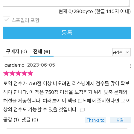
토익시험 정답확인/해설강의 2. 해커스인강(HackersIngang.c
현재
0
/280byte (한글 140자 이내)
om) 1) 본 교재 인강 2) 무료 MP3 3) 무료 받아쓰기&쉐도잉 프
스포일러 포함
로그램 토익 기출 포인트 집중 학습으로 20일 만에 750+ 달성!
등록
1. 토익 최신 기출경향 완벽 반영! 기출 유형으로 완성하는 리스닝
집중공략서 2. 기출 포인트를 빈틈 없이 잡아주는 단계별 다양한
구매자 (0)
전체 (6)
문제! 3. 토익 리스닝의 기본부터 다질 수 있는 체계적인 학습! 4.
실전모의고사 3회분으로 실전 느낌 그대로! 5. 토익 실전 대비에
cardemo
2023-06-05
메뉴
최적화된 다양한 버전의 MP3 제공! 6. 지문과 문제의 완벽한 이
해를 위한 꼼꼼한 해설 제공! 7. 토익 리스닝을 완성하는 추가 학
토익 점수가 750점 이상 나오려면 리스닝에서 점수를 많이 확보
습 자료!
해야 합니다. 이 책은 750점 이상을 보장하기 위해 맞춤 문제와
해설을 제공합니다. 여러분이 이 책을 반복해서 준비한다면 그 이
상의 점수도 가능할 수 있을 것입니다.
공감 (
1
)
댓글 (0)