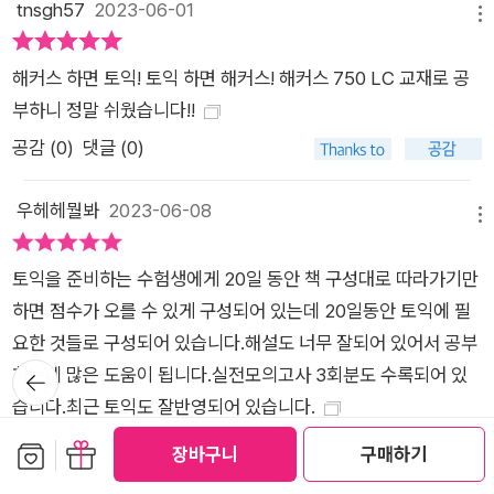
tnsgh57
2023-06-01
메뉴
해커스 하면 토익! 토익 하면 해커스! 해커스 750 LC 교재로 공
부하니 정말 쉬웠습니다!!
공감 (
0
)
댓글 (0)
우헤헤뭘봐
2023-06-08
메뉴
토익을 준비하는 수험생에게 20일 동안 책 구성대로 따라가기만
하면 점수가 오를 수 있게 구성되어 있는데 20일동안 토익에 필
요한 것들로 구성되어 있습니다.해설도 너무 잘되어 있어서 공부
뒤로가
하는데 많은 도움이 됩니다.실전모의고사 3회분도 수록되어 있
기
습니다.최근 토익도 잘반영되어 있습니다.
공감 (
0
)
댓글 (0)
보관함담기
선물하기
장바구니
구매하기