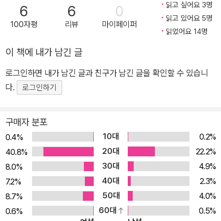
읽고 싶어요 3명
6
6
0
1) 실전모의고사 3회분(온라인 2회분 포함)을 제한 시간 안에 실
읽고 있어요 5명
100자평
리뷰
마이페이퍼
전처럼 문제를 풀어보며 실제 시험장에서 필요한 시간 분배 능력
읽었어요 14명
과 문제 풀이 능력을 키울 수 있습니다. 2) 토익 시험 전 마무리
이 책에 내가 남긴 글
단계에서 자신의 실력을 정확하게 점검하고, 실전 감각을 극대화
할 수 있습니다. 5. 토익 실전 대비에 최적화된 다양한 버전의 M
로그인하면 내가 남긴 글과 친구가 남긴 글을 확인할 수 있습니
P3 제공! 1) 실제 토익 시험의 발음과 속도를 완벽 반영한 [문제
다.
로그인하기
풀이 MP3] 토익 시험에 나오는 미국, 영국, 호주, 캐나다식의 다
양한 원어민 발음과 실제 시험 속도를 완벽 반영한 ‘문제풀이 MP
구매자 분포
3’로 실전 리스닝의 완벽 대비가 가능합니다. 2) 어려운 난이도의
10대
0.2%
0.4%
시험까지 대비 가능한 [고속 버전 MP3] 음성 속도가 빨라지는
20대
22.2%
40.8%
최신 경향을 반영한 '고속 버전 MP3'로 어려운 난이도의 시험까
30대
4.9%
8.0%
지 대비하여 고득점 달성이 가능합니다. 6. 지문과 문제의 완벽한
40대
2.3%
7.2%
이해를 위한 꼼꼼한 해설 제공! 1) Part 1&2 문제와 Part 3&4
50대
4.0%
8.7%
지문에 각 문제별 정답 단서를 표시하여 모든 문제의 정답에 대한
60대
0.5%
0.6%
확실한 이해가 가능합니다. 2) 정답뿐만 아니라 오답의 이유까지