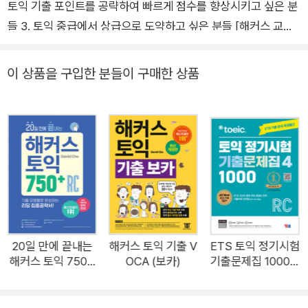
토익 기출 포인트를 공략하여 빠르게 점수를 향상시키고 싶은 분
들 3. 토익 중급에서 상급으로 도약하고 싶은 분들 [해커스 교재
만의 특장점] 1. 토익 최신 기출경향 완벽 반영! 기출 유형으로 완
성하는 리스닝 집중공략서 1) 최신 출제경향이 완벽 반영된 토익
이 상품을 구입한 분들이 구매한 상품
빈출 포인트를 통해 자주 출제되는 기출 포인트를 빠짐없이 학습
할 수 있습니다. 2) 토익 문제 유형에 대한 핵심 전략을 제시하여
빠르게 점수 향상이 가능합니다. 2. 기출 포인트를 빈틈 없이 잡
아주는 단계별 다양한 문제! 1) 실전 연습 자주 출제되는 문제 유
형에 제공되는 맛보기 문제를 통해 각 포인트에서 학습한 지식을
바로 적용해보고 기출 포인트를 학습할 수 있습니다. 2) Hacker
s Practice(연습 문제), Hackers Test(실전 문제) 최신 출제 포
인트 및 기출 유형을 반영한 문제를 통해 실력을 완성할 수 있습
니다. 3. 토익 리스닝의 기본부터 다질 수 있는 체계적인 학습! D
20일 만에 끝내는
해커스 토익 기출 V
ETS 토익 정기시험
해커스 토익 750+
OCA (보카)
기출문제집 1000 V
ay별 마지막의 유사 발음, 미국식/영국식 발음 차이 등에 대한 듣
RC(리딩)
ol. 4 Reading (리
기 연습 코너를 통해 리스닝에 필요한 기초 지식부터 탄탄하게 학
딩)
습할 수 있습니다. 4. 실전모의고사 3회분으로 실전 느낌 그대로!