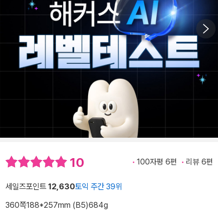
10
100자평 6편
리뷰 6편
세일즈포인트
12,630
토익 주간 39위
360쪽
188*257mm (B5)
684g