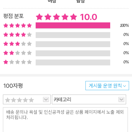
여성
남성
꼼꼼하게 알려주는 친절한 해설로 한 문제를 풀더라도 정확히 이
해하고 실력을 향상시킬 수 있습니다. 3) ‘패러프레이징’을 통해
10.0
평점 분포
지문의 정답 단서가 질문이나 보기에 어떻게 패러프레이징되었
100%
는지 확인하고 정답을 더 빠르게 찾는 노하우를 습득할 수 있습니
0%
다. 4) 해설집에 지문 및 문제의 어휘를 함께 제공하여 문제풀이
0%
를 위한 어휘까지 한 번에 학습할 수 있습니다. 7. 토익 리스닝을
0%
완성하는 추가 학습 자료! 1) 들으면서 외우는 단어암기자료 언제
0%
어디서든 간편하게 들으면서 단어를 암기하고, 20일 동안 총 40
0개의, 주제별로 엄선된 ‘토익 빈출 핵심 단어’를 학습할 수 있습
니다. 2) 무료 받아쓰기&쉐도잉 프로그램 - 미국, 캐나다, 영국,
100자평
게시물 운영 원칙
호주식의 다양한 원어민 발음을 듣고 학습하여 듣기 실력을 한층
더 향상시킬 수 있습니다. - 교재에 수록된 핵심 문장을 원어민의
카테고리
발음으로 듣고, 받아쓰고, 따라 말해보며 리스닝 실력 향상에 가
속도를 붙일 수 있습니다. [토익 LC 집중공략을 위한 해커스만의
다양한 학습 콘텐츠] 1. 해커스토익(Hackers.co.kr) 1) 무료 온
라인 실전모의고사 2) 무료 매월 적중예상특강 3) 무료 실시간