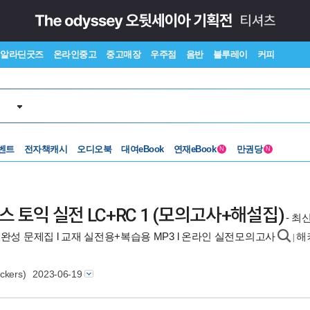
알라딘굿즈
온라인중고
중고매장
우주점
음반
블루레이
커피
벤트
전자책캐시
오디오북
대여eBook
연재eBook
만권당
N
N
커스 토익 실전 LC+RC 1 (모의고사+해설집)
- 최신
2주완성 문제집 l 교재 실전용+복습용 MP3 l 온라인 실전모의고사
해커
|
ers)
2023-06-19