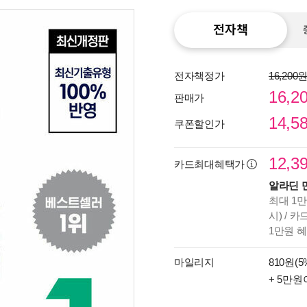
전자책
전자책정가
16,200
16,2
판매가
14,5
쿠폰할인가
12,3
카드최대혜택가
알라딘 
최대 1만
시) / 
종이
1만원 
미리
입니
마일리지
810원(5
+ 5만원