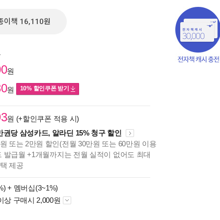
종이책 16,110원
원
00
원
80
10% 할인쿠폰 받기
원
93
원 (+할인쿠폰 적용 시)
만권당 삼성카드, 알라딘 15% 청구 할인
원 또는 2만원 할인(전월 30만원 또는 60만원 이용
카드 발급월 +1개월까지는 전월 실적이 없어도 최대
책의
혜택 제공
보기
다.
%) +
멤버십(3~1%)
이상 구매시 2,000원