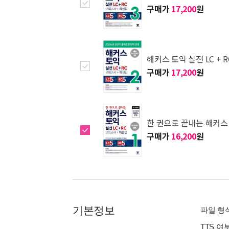
구매가
17,200
원
해커스 토익 실전 LC + R
구매가
17,200
원
한 권으로 끝내는 해커스 
구매가
16,200
원
기본정보
파일 형식 
TTS 여