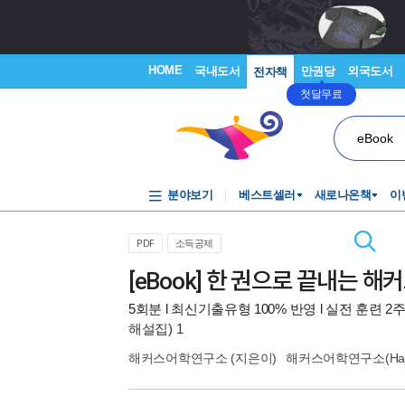
HOME
국내도서
만권당
외국도서
전자책
첫달무료
eBook
분야보기
베스트셀러
새로나온책
이
PDF
소득공제
[eBook] 한 권으로 끝내는 해
5회분 l 최신기출유형 100% 반영 l 실전 훈련 
해설집) 1
해커스어학연구소
(지은이)
해커스어학연구소(Hack