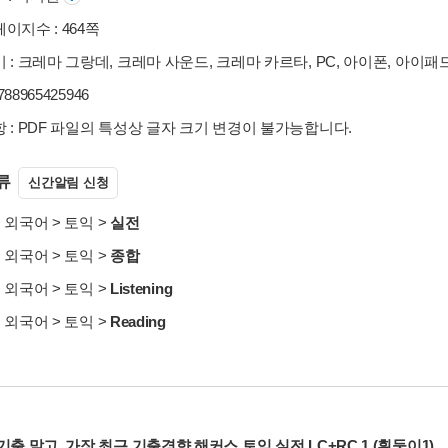
이지수 : 464쪽
 : 크레마 그랑데, 크레마 사운드, 크레마 카르타, PC, 아이폰, 아이패
9788965425946
 : PDF 파일의 특성상 글자 크기 변경이 불가능합니다.
류
신간알림 신청
>
외국어
>
토익
>
실전
>
외국어
>
토익
>
종합
>
외국어
>
토익
>
Listening
>
외국어
>
토익
>
Reading
기출 말고, 가장 최근 기출경향 해커스 토익 실전 LC+RC 1 (흰둥이1)