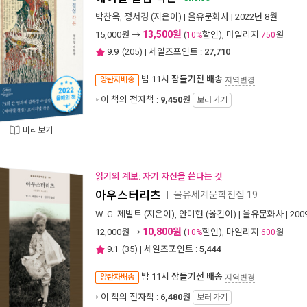
박찬욱
,
정서경
(지은이) |
을유문화사
| 2022년 8월
13,500원
15,000
원 →
(
할인), 마일리지
원
10%
750
9.9
(
205
) | 세일즈포인트 :
27,710
밤 11시
잠들기전 배송
양탄자배송
지역변경
이 책의 전자책 :
9,450
원
보러 가기
미리보기
읽기의 계보: 자기 자신을 쓴다는 것
아우스터리츠
을유세계문학전집 19
ㅣ
W. G. 제발트
(지은이),
안미현
(옮긴이) |
을유문화사
| 20
10,800원
12,000
원 →
(
할인), 마일리지
원
10%
600
9.1
(
35
) | 세일즈포인트 :
5,444
밤 11시
잠들기전 배송
양탄자배송
지역변경
이 책의 전자책 :
6,480
원
보러 가기