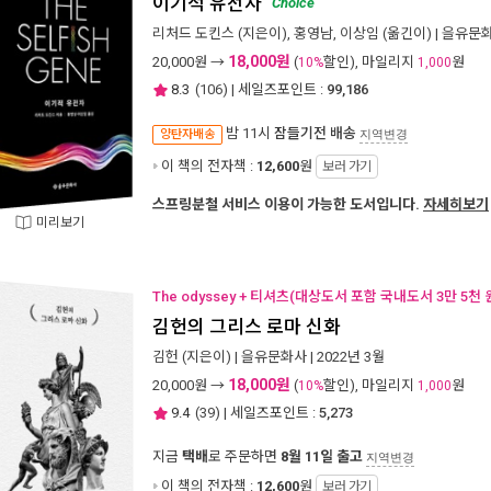
이기적 유전자
Choice
리처드 도킨스
(지은이),
홍영남
,
이상임
(옮긴이) |
을유문
18,000원
20,000
원 →
(
할인), 마일리지
원
10%
1,000
8.3
(
106
) | 세일즈포인트 :
99,186
밤 11시
잠들기전 배송
양탄자배송
지역변경
이 책의 전자책 :
12,600
원
보러 가기
스프링분철 서비스 이용이 가능한 도서입니다.
자세히보기
미리보기
The odyssey + 티셔츠(대상도서 포함 국내도서 3만 5천 
김헌의 그리스 로마 신화
김헌
(지은이) |
을유문화사
| 2022년 3월
18,000원
20,000
원 →
(
할인), 마일리지
원
10%
1,000
9.4
(
39
) | 세일즈포인트 :
5,273
지금
택배
로 주문하면
8월 11일 출고
지역변경
이 책의 전자책 :
12,600
원
보러 가기