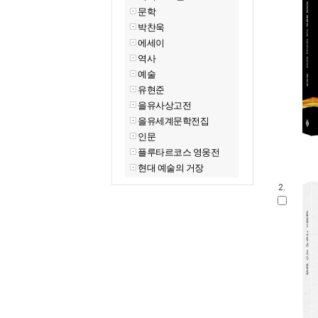
문학
박찬욱
에세이
역사
예술
유현준
을유사상고전
을유세계문학전집
인문
플루타르코스 영웅전
현대 예술의 거장
2.