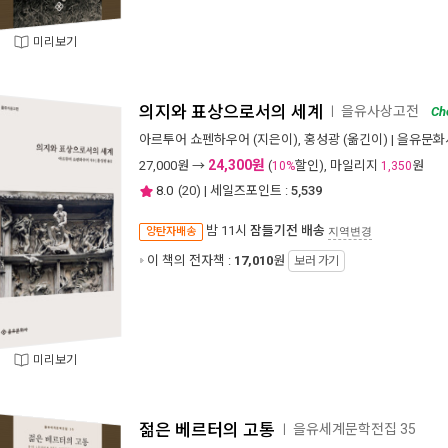
미리보기
의지와 표상으로서의 세계
을유사상고전
ㅣ
Ch
아르투어 쇼펜하우어
(지은이),
홍성광
(옮긴이) |
을유문화
24,300원
27,000
원 →
(
할인), 마일리지
원
10%
1,350
8.0
(
20
) | 세일즈포인트 :
5,539
밤 11시
잠들기전 배송
양탄자배송
지역변경
이 책의 전자책 :
17,010
원
보러 가기
미리보기
젊은 베르터의 고통
을유세계문학전집 35
ㅣ