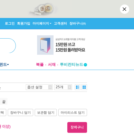
로그인
회원가입
마이페이지
고객센터
장바구니
(0)
투비컨티뉴드
펀드
북플
서재
창작플랫폼
투비컨티뉴드
옵션 설정
25개
순
끝
선택
장바구니 담기
보관함 담기
마이리스트 담기
 이상)
장바구니