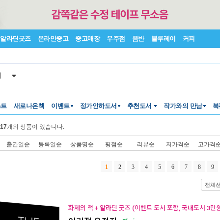
알라딘굿즈
온라인중고
중고매장
우주점
음반
블루레이
커피
서
스트
새로나온책
이벤트
정가인하도서
추천도서
작가와의 만남
북
17
개의 상품이 있습니다.
출간일순
등록일순
상품명순
평점순
리뷰순
저가격순
고가격
1
2
3
4
5
6
7
8
9
전체
화제의 책 + 알라딘 굿즈 (이벤트 도서 포함, 국내도서 3만원