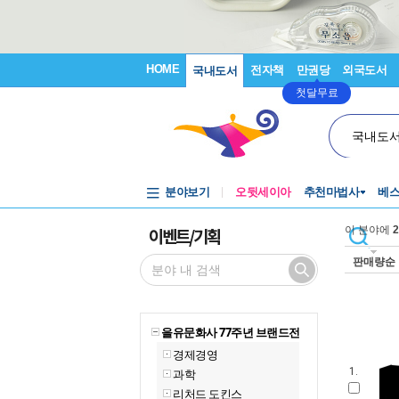
HOME
전자책
만권당
외국도서
국내도서
첫달무료
국내도
분야보기
오뒷세이아
추천마법사
베
이벤트/기획
이 분야에
2
판매량순
을유문화사 77주년 브랜드전
경제경영
1.
과학
리처드 도킨스