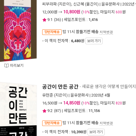
씨부라파
(지은이),
신근혜
(옮긴이) |
을유문화사
| 2022년
10,800원
12,000
원 →
(
할인), 마일리지
원
10%
600
9.1
(
36
) | 세일즈포인트 :
1,416
밤 11시
잠들기전 배송
양탄자배송
지역변경
이 책의 전자책 :
6,480
원
보러 가기
미리보기
공간이 만든 공간
- 새로운 생각은 어떻게 만들어
유현준
(지은이) |
을유문화사
| 2020년 4월
14,850원
16,500
원 →
(
할인), 마일리지
원
10%
820
9.2
(
87
) | 세일즈포인트 :
11,156
밤 11시
잠들기전 배송
양탄자배송
지역변경
이 책의 전자책 :
10,390
원
보러 가기