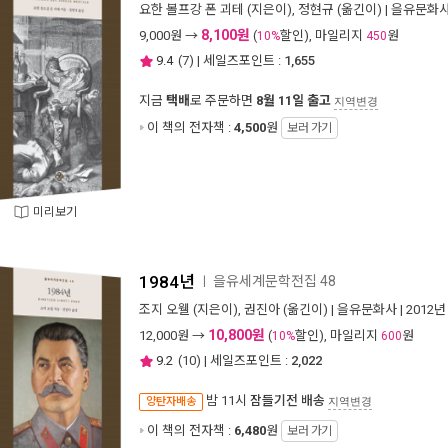
요한 볼프강 폰 괴테
(지은이),
정현규
(옮긴이) |
을유문화
8,100원
9,000
원 →
(
할인), 마일리지
원
10%
450
9.4
(
7
) | 세일즈포인트 :
1,655
지금
택배
로 주문하면
8월 11일 출고
지역변경
이 책의 전자책 :
4,500
원
보러 가기
미리보기
1984년
을유세계문학전집 48
ㅣ
조지 오웰
(지은이),
권진아
(옮긴이) |
을유문화사
| 2012년
10,800원
12,000
원 →
(
할인), 마일리지
원
10%
600
9.2
(
10
) | 세일즈포인트 :
2,022
밤 11시
잠들기전 배송
양탄자배송
지역변경
이 책의 전자책 :
6,480
원
보러 가기