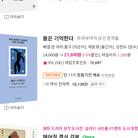
미리보기
몸은 기억한다
- 트라우마가 남긴 흔적들
베셀 반 데어 콜크
(지은이),
제효영
(옮긴이),
김현수
(감수)
21,600원
24,000
원 →
(
할인), 마일리지
원
10%
1,200
9.6
(
54
) | 세일즈포인트 :
15,687
밤 11시
잠들기전 배송
양탄자배송
지역변경
이 책의 전자책 :
15,120
원
보러 가기
미리보기
영화·드라마 원작 도서전. 알라딘 사은품 (이벤트 도서 포함 
헤어질 결심 각본
Choice