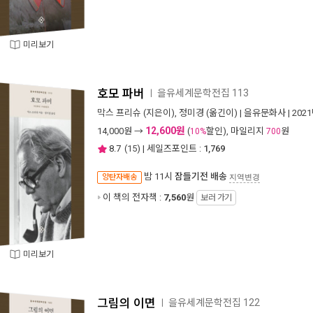
미리보기
호모 파버
을유세계문학전집 113
ㅣ
막스 프리슈
(지은이),
정미경
(옮긴이) |
을유문화사
| 202
12,600원
14,000
원 →
(
할인), 마일리지
원
10%
700
8.7
(
15
) | 세일즈포인트 :
1,769
밤 11시
잠들기전 배송
양탄자배송
지역변경
이 책의 전자책 :
7,560
원
보러 가기
미리보기
그림의 이면
을유세계문학전집 122
ㅣ