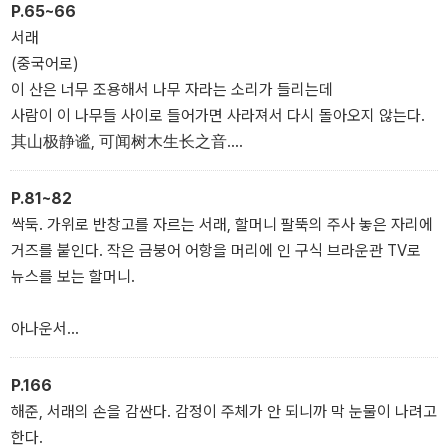
P.65~66
본을 상상할 수 있을 것이다.
서래
(중국어로)
물론 영화 속의 명대사들을 그대로 재확인하는 즐거움도 크다. '헤어
이 산은 너무 조용해서 나무 자라는 소리가 들리는데
질 결심'은 이 ‘확인’의 즐거움이 각별한 작품이기도 하다. 독특한 분
사람이 이 나무들 사이로 들어가면 사라져서 다시 돌아오지 않는다.
위기를 풍기는 서래의 한국어 대사는 활자로 읽었을 때도 특별한 매
其山极静谧, 可闻树木生长之音.
력을 풍기며, 해준의 대사 역시 단어 선정에 얼마나 공을 들였는지를
人若入此树林之中, 即消失, 永不归来.
천천히 톺아볼 수 있기 때문이다. 게다가 중국어 대사에는 원문이 함
P.81~82
께 실려 있어 그 의미를 더 깊이 살펴볼 기회를 제공한다. 이렇게 영화
싹둑. 가위로 반창고를 자르는 서래, 할머니 팔뚝의 주사 놓은 자리에
의 안과 밖을 충실히 담은 각본을 읽고 나면 '헤어질 결심'의 여운을
거즈를 붙인다. 작은 금붕어 어항을 머리에 인 구식 브라운관 TV로
더욱 오랫동안 간직할 수 있을 것이다.
뉴스를 보는 할머니.
아나운서
홍산오는 사귀던 여성 오 모 씨가 결혼하면서 연락을 끊자 이 년간 집
요하게 수소문한 끝에 기어코 찾아내 그 남편을 살해한 후 오 모 씨와
P.166
동거 생활을 해 온 것으로 확인됐습니다.
해준, 서래의 손을 감싼다. 감정이 주체가 안 되니까 막 눈물이 나려고
한다.