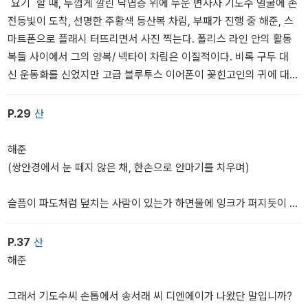
˝요기˝ 할 때, 두껍게 깔린 낙엽층 위에 누운 변사자 기도수 얼굴에 손
전등빛이 도착, 선명한 주황색 등산복 차림, 부패가 진행 중 해준, 스
마트폰으로 플래시 터뜨리면서 사진 찍는다. 폴리스 라인 안의 활동
복들 사이에서 그의 양복/ 넥타이 차림은 이질적이다. 비록 구두 대
신 운동화를 신었지만 고급 블루투스 이어폰이 꽂힌고인의 귀에 대
고 찰칵. 손가락 관절마다 옹이처럼 단단하게 불룩하고 손톱이 다깨
진 손도 찍는다. 손목의 롤렉스 시계도 찰칵. 유리 뚜껑은 깨졌고 작동
P.29
산
도 멈췄다.
월요일 10시 2분에 해준, 망자의 시선 방향을 따라 다시 산을 올려다
해준
보며 혼잣말처럼-
(쌍안경에서 눈 떼지 않은 채, 한손으로 안마기를 치우며)
슬픔이 파도처럼 덮치는 사람이 있는가 하면물에 잉크가 퍼지듯이 서
서히 물드는 사람도 있는 거야.
P.37
산
해준
심심한 듯 기도수 휴대폰을 꺼내 켜는 수완. 서래와 도수의 셀카 배
경 화면을 보며심드렁하게 -
그래서 기도수씨 손톱에서 송서래 씨 디엔에이가 나왔단 말입니까?