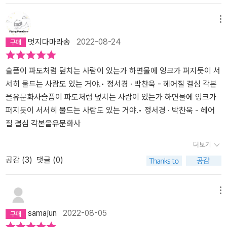
앙과 붕괴.이 두 단어를 천천히 곱씹어 보노라면 지금 시대의 사람들
은 참으로 지독히도 외로운가 보다 싶다. 얼마나 많은 상처를 안고 살
메뉴
기에 극단적인 단어로 한 인간의 정체성을 대변하는 것인지... 어쩌다
멋지다마라송
2022-08-24
사랑과 고통을 대체하는 단어가 이토록 극단적이 되어 버린 것인지...
어쩌다 이토록 그 이상의 단어를 찾을 수 없는 지경에 이른 것이며 이
것이 오히려 적절한 표현이 되어버린 것인지.........📖 (177쪽)날 사랑
슬픔이 파도처럼 덮치는 사람이 있는가 하면물에 잉크가 퍼지듯이 서
한다고 말하는 순간 당신의 사랑이 끝났고당신의 사랑이 끝나는 순간
서히 물드는 사람도 있는 거야.• 정서경 · 박찬욱 - 헤어질 결심 각본
내 사랑이 시작됐죠.📖 (136-137쪽)해준(답답하다는 듯 야깐 톤이
을유문화사슬픔이 파도처럼 덮치는 사람이 있는가 하면물에 잉크가
올라가서)왜 그런 남자하고 결혼했습니까?서래(눈에 힘주고 똑바로
퍼지듯이 서서히 물드는 사람도 있는 거야.• 정서경 · 박찬욱 - 헤어
보면서)다른 남자하고 헤어질 결심을 하려고, 했습니다.📖 (29쪽)슬
질 결심 각본을유문화사
픔이 파도처럼 덮치는 사람이 있는가 하면물에 잉크가 퍼지듯이 서서
더보기
히 물드는 사람도 있는 거야.......✏️각본집을 볼만한 매력이 있다. 영
공감 (
3
)
댓글 (0)
화를 다시보기 하는 것도 좋겠지만, 직접적인 영상에 감동의 재현을
의지하기 보다는 책 속의 활자와 행간을 통해 아련하도록 이미지를
떠올리며 감동에 젖어보는 것도 좋다.무엇보다 영화 다시보기는 도중
메뉴
에 멈추기를 하기가 쉽지 않다. 영상의 흐름이 정지되는 순간 뭔가 끊
samajun
2022-08-05
어지는 느낌을 지울 수 없기 때문이다. 하지만 책은 읽는 도중에 덮어