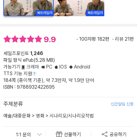
북트레일러
북트레일러
9.9
100자평 182편
리뷰 21편
세일즈포인트
1,246
파일 형식 ePub(5.28 MB)
가능기기
크레마
PC
IOS
Android
TTS 기능 지원
184쪽 (종이책 기준), 약 7.3만자, 약 1.9만 단어
ISBN : 9788932422695
주제분류
신간알림 신청
예술/대중문화
>
영화
>
시나리오/시나리오작법
선물하기
공유하기