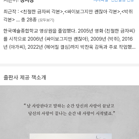
지은이:
정서경
으로 『박찬욱의 몽타주』, 『박찬욱의 오마주』, 『공동경비구역 JSA 각
최근작 :
<친절한 금자씨 각본>
,
<싸이보그지만 괜찮아 각본>
,
<박쥐
본』, 『복수는 나의 것 각본』, 『올드보이 각본』, 『박쥐 각본』, 『아가씨
각본>
… 총 28종
(모두보기)
각본』, 『친절한 금자씨 각본』, 『싸이보그지만 괜찮아 각본』, 『각본 비
한국예술종합학교 영상원을 졸업했다. 2005년 영화 〈친절한 금자씨〉
밀은 없다』, 『아가씨 아카입』, 『미쓰 홍당무 각본집』, 『아가씨 가까
를 시작으로 2006년 〈싸이보그지만 괜찮아〉, 2009년 〈박쥐〉, 2016
이』, 『너의 표정』, 『헤어질 결심 각본』, 『헤어질 결심 스토리보드북』,
년 〈아가씨〉, 2022년 〈헤어질 결심〉까지 박찬욱 감독과 주로 작업했
『어떻게 헤어질 결심을』, 『전,란 각본』, 『어쩔수가없다 각본』이 있다.
다. 드라마로는 2018년 〈마더〉, 2022년 〈작은 아씨들〉, 2025년 〈북
극성〉을 썼다. 지은 책으로 『돌봄과 작업』(공저) 등이 있다.
출판사 제공 책소개