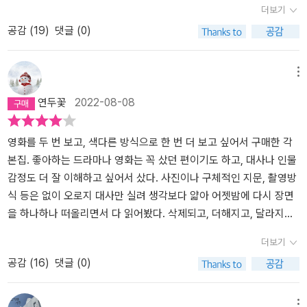
더보기
스테리증자가 법(아버지, 가부장, 대타자)에 대한 거부의 자세이
공감 (
19
)
댓글 (0)
다. 박해일이 강박증자인 이유는 '내가 언제 사랑한다고 말했습니
까'라는 대사에서 노골적으로 드러난다고 생각한다.그의 주머니가
많은 조끼, 벽면을 채운 사진들도 이를 방증한다. 그들은 모호함을 견
메뉴
디기 힘들어한다. 조금 아쉬웠던 점은, 탕웨이가 굳이 '미결'이라는
연두꽃
2022-08-08
단어를 쓰지 않았어야 한다는 생각이 든다. 히스테리증자는 욕망을
충족하지 않으려는 '욕망'을 가지고 있다. 그녀는 그의 욕망의 대상에
서 빗겨나가 영원한 그의 증상이 되고 싶었던 것이다. 그 단어를 쓰지
영화를 두 번 보고, 색다른 방식으로 한 번 더 보고 싶어서 구매한 각
않아도 충분히 그녀는 미결이 되었을 것이다히스테리와 강박증이라
본집. 좋아하는 드라마나 영화는 꼭 샀던 편이기도 하고, 대사나 인물
는 것이 중요한 것은 아니지만, 각본을 읽다보니, 자연스럽게 그런 생
감정도 더 잘 이해하고 싶어서 샀다. 사진이나 구체적인 지문, 촬영방
각이 들었다. 인간이란 끊임없이 설명하려는 욕구, 환유의 감옥에 갇
식 등은 없이 오로지 대사만 실려 생각보다 얇아 어젯밤에 다시 장면
혀있다. 영화를 둘러싼 상징과 해석의 교환이 한편 지겹다는 생각이
을 하나하나 떠올리면서 다 읽어봤다. 삭제되고, 더해지고, 달라지고,
들었지만, 나역시 이렇게 쓰고 있다. 각본집은 처음이였는데, 읽는 내
어떻게 표현되었었는지, 왜 그렇게 표현했는지 생각해보며 영화를 제
더보기
내 읽지 않고 '보는 것'만 같았다.
대로 즐겨보았달까. 역시 각본집을 보니 아 그래서~라는 말이 저절로
공감 (
16
)
댓글 (0)
나온 걸보니 이 영화를 좋아한다면 꼭 사는 걸 추천. 그리고 결국, 좋
은 영화는 좋은 각본에 더해 좋은 감독이 만들어낸다는 걸 새삼 느끼
게 해준 책이기도. 이야기는 심플하고 현실에서는 비판받을 부분이
메뉴