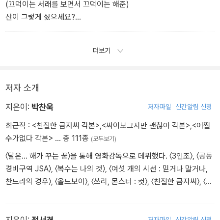
(끄덕이는 서래를 보면서 끄덕이는 해준)
산이 그렇게 싫으세요?
더보기
진저리치는 서래, 전화기를 만지더니 빠르게 중국어를 한다. 당황하
는 해준에게전화기를 돌린다. 통역기 앱의 목소리 -
저자 소개
남자 성우
지은이:
박찬욱
저자파일
신간알림 신청
공자님 말씀에, 지혜로운 자는 물을 좋아하고인자한 자는 산을 좋아
최근작 :
<친절한 금자씨 각본>
,
<싸이보그지만 괜찮아 각본>
,
<어쩔
한다고 했습니다.
수가없다 각본>
… 총 111종
(모두보기)
난 인자한 사람이 아닙니다.
〈달은… 해가 꾸는 꿈〉을 통해 영화감독으로 데뷔했다. 〈3인조〉, 〈공동
(해준의 ‘이 여자, 뭐지?‘ 표정)
경비구역 JSA〉, 〈복수는 나의 것〉, 〈여섯 개의 시선 : 믿거나 말거나,
난 바다가 좋아요.
찬드라의 경우〉, 〈올드보이〉, 〈쓰리, 몬스터 : 컷〉, 〈친절한 금자씨〉, 〈싸
이보그지만 괜찮아〉, 〈박쥐〉, 〈파란만장〉, 〈스토커〉, 〈고진감래〉, 〈A Ro
se Reborn〉, 〈아가씨〉, 〈격세지감〉, 〈리틀 드러머 걸〉, 〈일장춘몽〉, 〈헤
어질 결심〉, 〈동조자〉, 〈어쩔수가없다〉 등의 작품을 만들었다. 지은 책
저자파일
신간알림 신청