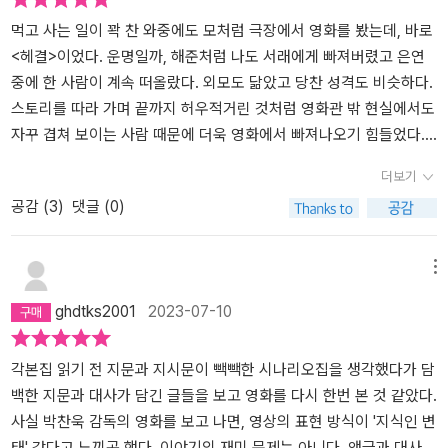
도 그 이미지가 여운으로 지속된다. 그래서 끊어진다는 느낌보다는
책을 다시 펴는 순간까지도 이미지는 이어지는 느낌을 지속적으로 받
먹고 사는 일이 꽉 찬 와중에도 모처럼 극장에서 영화를 봤는데, 바로
는다.이것이 독서의 힘이라고 할까?......
<헤결>이었다. 운명일까, 해준처럼 나도 서래에게 빠져버렸고 은연
중에 한 사람이 계속 떠올랐다. 외모도 닮았고 당찬 성격도 비슷하다.
스토리를 따라 가며 끝까지 허우적거린 것처럼 영화관 밖 현실에서도
자꾸 겹쳐 보이는 사람 때문에 더욱 영화에서 빠져나오기 힘들었다.
나만 그런 것이 아니라는 것을 여러 ‘헤결사’ ‘헤친자’들을 트위터 같은
더보기
온라인 상에서 목격했다. 그러한 분위기는 출간이 되지도 않은 각본
공감 (
3
)
댓글 (0)
을 고대하는 댓글들에서도 느낄 수 있었다. 이미 밈이 된 대사들로 가
득하고, 이에 부응하듯 감독님도 재치 있는 메시지를 내놓았다고 한
다. 영화 속의 코믹한 요소를 생각해 본다면 예능을 제작하셔도 좋을
메뉴
듯하다.이런저런 이유로 N차까지 감상하지는 않았지만 앞으로 스트
ghdtks2001
2023-07-10
리밍 서비스가 나오거나 명절 특집으로 방영하면 꼭 다시 볼 생각이
다. 각본을 통해 내가 놓친 부분도 꽤 있음을 발견했는데, 읽으면서 그
러한 장면과 대사를 발견하는 재미도 있고, 이제 익숙해진 부분들도
각본집 읽기 전 지문과 지시문이 빽빽한 시나리오집을 생각했다가 담
곱씹어 볼 만했다. 생각보다 분량이 짧은 느낌이라 휴가 중인 사람이
백한 지문과 대사가 담긴 글들을 보고 영화를 다시 한번 본 것 같았다.
라면 하루 안으로 완독할 수도 있겠다. 어쩌면 ‘덕력’이 정말 경지에
사실 박찬욱 감독의 영화를 보고 나면, 영상의 표현 방식이 '지식인 변
오른 사람은 대사를 거의 외울지도 모르겠다.노래 가사처럼 '애타게'
태' 같다고 느끼곤 했다. 이야기의 재미 문제는 아니다. 앵글과 대사,