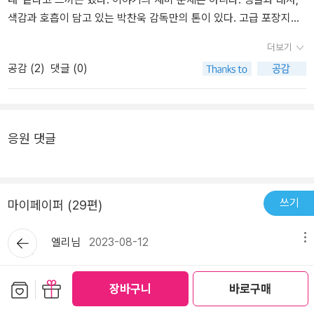
'하염없이' 헤매던 해준은 어느새 다른 영화에서 바다를 누비고 있고,
색감과 호흡이 담고 있는 박찬욱 감독만의 톤이 있다. 고급 포장지에
나의 일은 여전히 산더미 같다. 찜통 더위 속에서 다른 영화를 보거나
잘 감추어진 욕망을 보는 것 같은 느낌. 이런 거창한 설명 보다 박찬욱
더보기
그렇게 일로 바쁘게 지내다 보면 <헤결>도 조금씩 잊혀질 것이고 마
영화는 변태(좋은 뜻) 같다고 하면 열의 아홉은 이해했다. 나는 그 세
공감 (
2
)
댓글 (0)
침내 그녀와 더 가까워지지 않으려는 ‘결심’도 확고해지지 않을까.각
련됨이 싫었다. 그래서 <헤어질 결심>도 꽤 오랜 시간이 지나 보게 되
본을 사면서 받은 스틸 컷 엽서를 바라본다. 절에서 두 사람이 풋풋하
었는데, 영화관에서 보지 못한 것이 아쉬울 만큼 좋았다.각본집을 읽
게 마주 보는 장면. 안개와 달리 너무 명확해서 더 큰 아픔을 준다. 결
으면서 좋았던 점은 연기로 표현됐던 해준과 서래의 마음을 지문으로
심은 실패했다.독한 것......- P28후쿠시마 이후론 뭐 하나 확실한 게
읽는 것이었다. 이를테면 이런 설명들.28. 화장실 (밤)거울 앞에서,
응원 댓글
없어.- P61우리 일을 그렇게 말하지 말아요.- P109그러니까 사람들
저 예의 바른 형사는 뭘까, 저 맛있는 초밥은 뭘까, 의문을 지워버리려
이 우리를 싫어하지- P129
는 듯 열심히 이를 닦고 헹구는 서래.98. 어물전 - 재래시장 (밤)...
'여보'에 마음 무너지는 해준. 남편 옷 주머니에서 마침내 물티슈를 찾
아 꺼내면서 그의 안색을 살피는 정안.104. 펜션 앞 바닷가 (낮)... 서
쓰기
마이페이퍼 (29편)
래가 돌아본다. 창백한 안색, 습기 때문에 얼굴에 달라붙은 (진짜) 머
뒤로가
리카락, 눈에는 눈물이 가득. 해준은 그녀가 끔찍하다, 무시무시한 살
엘리님
2023-08-12
메뉴
기
인범임을 확신하는데도 너무나 사랑스러워서. 감정을 꾹꾹 누르며-
4월의 책 소비
거울 앞에서 고민하는 서래의 모습과 살인범임을 알면서도 너무나 사
보관함담기
선물하기
도리언 그레이의 초상.번역본중에 제일 나은 것 같아서 삼. 전에 문예
장바구니
바로구매
랑스러워하는 해준의 모습을 보면서 이것은 사랑이 아닐 수 없다고
출판사 걸로 샀었는데 번역이 취향 아니었던 것만 기억난다... 결국 그
생각했다. 그리고 이런 적나라한 감정의 표현들을 글로써 보는 것은