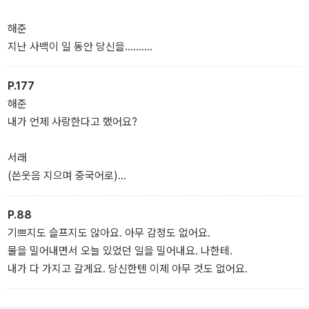
할머니가 혀를 차자 서래, 쓴웃음 지으며 -
해준
서래
지난 사백이 일 동안 당신을…….
사랑은 용맹한 행동이야.
(갑자기 중단, 심호흡 몇 번 하면서 마음을 고쳐먹고)
……그렇다고 해서, 난 경찰이고 당신이 피의자란 사실이 변하는 건
P.177
끄덕이며 자기 말을 음미하는 서래, 덩달아 웃으며 끄덕이는 할머니.
아니에요.
해준
(필사적인 의지로 서래의 손을 제 얼굴에서 떼어 낸다)
내가 언제 사랑한다고 했어요?
피의자, 알죠? 경찰한테 의심받는 사람.
서래
서래
(쓴웃음 지으며 중국어로)
나 그거 좋아요.
날 사랑한다고 말하는 순간 당신의 사랑이 끝났고
편하게 대해 주세요, 늘 하던 대로…… 피의자로.
당신의 사랑이 끝나는 순간 내 사랑이 시작됐죠.
P.88
你说爱我的瞬间，你的爱就结束了。
기쁘지도 슬프지도 않아요. 아무 감정도 없어요.
해맑은 서래 표정에 당황하는 해준, 굳었던 결심이 도로 무너지려 한
你的爱结束的瞬间，我的爱就开始了啊。
물을 밀어내면서 오늘 있었던 일을 밀어내요. 나한테.
다.
내가 다 가지고 갈게요. 당신한텐 이제 아무 것도 없어요.
해준
뭐라고요? 한국말로 해 줘요.