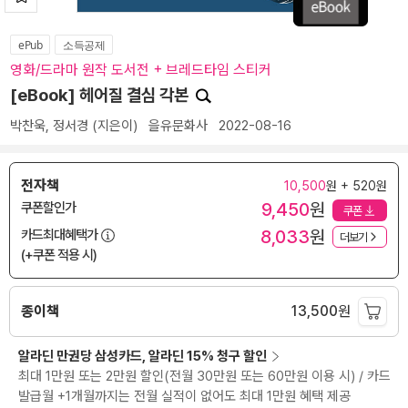
ePub
소득공제
영화/드라마 원작 도서전 + 브레드타임 스티커
[eBook] 헤어질 결심 각본
박찬욱
,
정서경
(지은이)
을유문화사
2022-08-16
전자책
10,500
원 + 520원
9,450
원
쿠폰할인가
쿠폰
8,033
원
카드최대혜택가
더보기
(+쿠폰 적용 시)
종이책
13,500
원
알라딘 만권당 삼성카드, 알라딘 15% 청구 할인
최대 1만원 또는 2만원 할인(전월 30만원 또는 60만원 이용 시) / 카드
발급월 +1개월까지는 전월 실적이 없어도 최대 1만원 혜택 제공