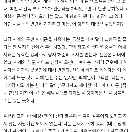
대사를 변형한 130여 개의 백자평이 이 책의 출간 소식을 반기고 있
다. 박찬욱 감독 역시 "'N차 관람러들 아니었으면 내 인생 공허했다'고
이렇게 좀 전해주세요."라는 말로 이 영화의 팬에게 화답하고 있다.
어떤 사람들은 열렬히 지지하고 마는, 이 영화의 매력은 무엇일까?
고급 시계와 무선 이어폰을 사용하는, 등산을 하며 말러 교향곡을 즐
기는 한 남자가 산에서 추락사했다. 그의 젊고 아름다운 중국인 아내
서래는 유력한 용의자로 형사 해준의 조사를 받는다. 진실은 너머에
있고, 서래와 해준 사이로 긴장이 오간다. 여자는 남자의 품위에 대해,
남자는 여자의 꼿꼿함에 대해 말한다. 산에서 바다로 이어지는 이 이
야기의 모든 것에 대해 말할 수는 없지만, 박해일이 고백한 "나는요,
붕괴됐어요"라는 한 마디 말이, '무너지고 깨어진' 상태에 다다른 (꼭
나 같은) 어떤 이들에겐 해방감으로 다가왔을 것이라는 말을 덧붙일
수는 있을 듯하다.
각본집 표지 <산해경>엔 '이 산의 봉우리는 깊이 감추어져 보려고 하
지 않는 사람에겐 보이지 않는다.'라는 글씨가 적혀 있다. (배우 탕웨
이가 쓴 것이라고 한다.) 중국어가 병기된 배우 탕웨이의 대사를 종이