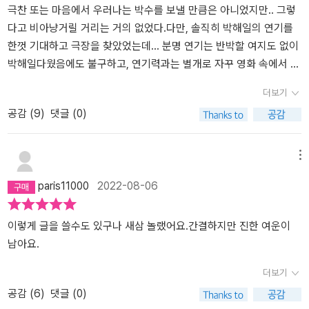
극찬 또는 마음에서 우러나는 박수를 보낼 만큼은 아니었지만.. 그렇
다고 비아냥거릴 거리는 거의 없었다.다만, 솔직히 박해일의 연기를
한껏 기대하고 극장을 찾았었는데... 분명 연기는 반박할 여지도 없이
박해일다웠음에도 불구하고, 연기력과는 별개로 자꾸 영화 속에서 박
해일이 뒤로 밀려나고 있었기 때문이다. 그러니까 영화를 지배할 정
더보기
도로 이건 탕웨이를 위한 영화였다는 결론에 도달하면서 개인적 기대
공감 (
9
)
댓글 (0)
를 채우지 못한 반발감을 위로하고자 ‘적잖은 실망‘이란 표현을 사용
한 것일 뿐...그럼에도 진한 여운을 남긴 몇몇의 대사들이나 뇌리에 찡
하고 박힌 강렬한 인상의 단어들을 발견한 것은 기대도 않았는데 문
메뉴
득 선물을 받은 느낌이랄까.그래서 그 대사들과 단어들의 여운과 인
paris11000
2022-08-06
상을 재확인할 겸으로 각본집을 구입하게 됐다. ......올해의 단어를 뽑
아보자면, 뭐니뭐니해도 ‘추앙‘이 아닐는지. 드라마 <나의 해방일지>
의인기도 인기였지만, ˝나를 추앙해요.˝라는 대사는 그야말로 압권이
이렇게 글을 쓸수도 있구나 새삼 놀랬어요.간결하지만 진한 여운이
었고, 얼마나 많은 사람들에 의해 회자되고 있는지 모르겠다. ‘추앙‘이
남아요.
라는 단어에 버금가는 단어로 나는 ‘붕괴‘를 선뜻 손꼽는다. ˝나는
더보기
요...... 완전히 붕괴됐어요.˝ 사랑 때문에 해준이 그토록 철저하게 지
공감 (
6
)
댓글 (0)
켜왔던 직업적 자부심이 붕괴되었다는 말이 어찌나 강렬했던지...추