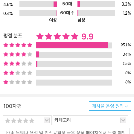
매력을 풍기며, 해준의 대사 역시 단어 선정에 얼마나 공을 들였는지
50대
3.3%
4.6%
를 천천히 톺아볼 수 있기 때문이다. 게다가 중국어 대사에는 원문이
60대
1.2%
0.4%
함께 실려 있어 그 의미를 더 깊이 살펴볼 기회를 제공한다. 이렇게 영
여성
남성
화의 안과 밖을 충실히 담은 각본을 읽고 나면 '헤어질 결심'의 여운을
더욱 오랫동안 간직할 수 있을 것이다. - 일어서는 서래(…) 자조적인
9.9
평점 분포
표정은 사라지고 진지해졌다. 이번에는 통역기 앱의 여자 목소리를
95.1%
선택했다. 여자 성우 농담 안 할 테니까 해준 씨도 솔직히 대답해 주시
3.4%
기 바랍니다. (긴장하는 해준) 날 떠난 다음 스스로 불행하다고 느끼
1.5%
지 않으셨습니까? 아마 살아있는 느낌이 아니었을 것이라 짐작이 됩
니다. (경직되는 해준) 당신은 내내 편하게 잠을 한숨도 못 잤죠? 억
0%
지로 눈을 감아도 자꾸만 내가 보였죠? (움찔하는 해준을 향해 한 걸
0%
음 다가오는 서래) 당신은 그렇지 않았습니까? (해준을 보는 간절한
서래의 눈빛) 그날 밤 시장에서 우연히 나와 만났을 때, 당신은 다시
사는 것 같았죠? 마침내. 165~166쪽에서
100자평
게시물 운영 원칙
카테고리