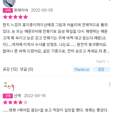
있지만, 그걸 매혹적이고 헤어나올 수 없는 영화로 만드는 건 시각과
프레이야
2022-09-05
청각의 힘. 배우, 촬영, 조명, 음악, 편집 등 정말이지 모든 것이 딱딱
들어맞는 퍼즐로 만들어낸 듯한 영화. vod가 나오면 각본집을 펴두고
다시 멈춤과 재생버튼을 열심히 누르며 또 즐겨봐야지. 예술가의 변
한지 느낌의 표지종이까지산해경 그림과 어울리며 전체적으로 품위
태같은 면을 좋아하는 나도 변태인가 싶기도 하고ㅋ참고로 박해일배
있다. 눈 뜨는 해준!!!서래 전화기로 음성 파일을 다시 재생하는 해준
우가 연기한 장해준의 눈빛이 너무 좋았어서 박해일배우의 다른 영화
고개 푹 숙이고 눈은 감고 전화기는 귀에 바짝 대고 듣는다.해준(소
도 한 편 찾아서 봤더니… 역시 영화는 감독의 예술이었던 것아었음
리)....여자에 미쳐서 수사를 망쳤죠. 나는요…… 완전히 붕괴됐어요.
을… :-(
할머니 폰 바꿔 드렸어요, 같은 기종으로, 전혀 모르고 계세요.저 폰은
바다에 버려요, 깊은 데 빠뜨려서 아무도 못찾게 해요.재생 종료, 눈
더보기
뜨는 해준, 사랑 고백하듯 소리 내어 따라 말해 본다.해준저 폰은 바다
공감 (
12
)
댓글 (0)
에 버려요.고개 들어 허공의 높은 데를 본다. 마침내 ‘이제 알겠다‘ 표
정. 풀린 신발 끈을 묶고다시 힘내 뛰며 소리친다.해준서래씨!해 지는
바다에 내려앉는 안개가 멀어지는 해준의 뒷모습을 감싼다. 트윈폴리
메뉴
오의「안개」시작.끝- P183
산책
2022-09-16
......영화 <헤어질 결심>을 보고 적잖이 실망을 했다. 영화는 좋았다.