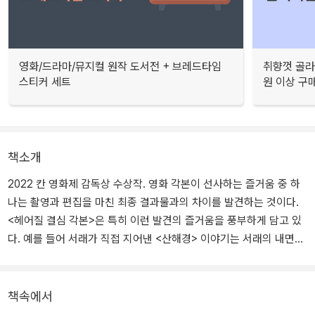
영화/드라마/뮤지컬 원작 도서전 + 브레드타임
취향껏 골라
스티커 세트
원 이상 구
책소개
2022 칸 영화제 감독상 수상작. 영화 각본이 선사하는 즐거움 중 하
나는 촬영과 편집을 마친 최종 결과물과의 차이를 발견하는 것이다.
<헤어질 결심 각본>은 특히 이런 발견의 즐거움을 풍부하게 담고 있
다. 예를 들어 서래가 직접 지어낸 <산해경> 이야기는 서래의 내면을
바라볼 수 있는 열쇠를 하나 더 제공하며, 이포로 떠난 해준이 전해 듣
게 되는 질곡동 사건의 후일담은 불길한 기운을 풍긴다. 이렇듯 편집
과정에서 삭제된 부분들 역시 하나같이 '헤어질 결심'의 세계를 더 풍
책속에서
요롭게 만들어 주고 있어서, 이 책의 독자들은 자신만의 ‘관객판’ 편집