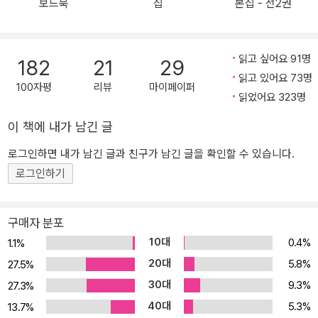
보드북
집
본집 - 전2권
는 그녀의 삶을 설화의 형태로 비추는 거울 또는 수정구가 되어, 좀처
럼 자신에 대해 발화하지 않는 서래의 내면을 살피도록 관객과 해준
을 이끈다. 예를 들어 서래 대신 월요일 할머니의 집에 간 해준이 할머
읽고 싶어요 91명
182
21
29
니에게 읽어 주는 대목에 등장하는 벌레들은 그보다 앞서 해준이 서
읽고 있어요 73명
래에게 들려준 시체 먹는 벌레 이야기에 등장했던 것들이고, 이는 서
100자평
리뷰
마이페이퍼
읽었어요 323명
래의 삶에서 해준이 차지하는 비중이 높아졌음을 암시한다. 하지만
살인과 추락으로 끝나는 이 짧은 일화는 그 직후 해준이 서래의 살인
이 책에 내가 남긴 글
트릭을 복기하는 장면과 보이스 오버로 이어지면서 비극적인 현실을
로그인하면 내가 남긴 글과 친구가 남긴 글을 확인할 수 있습니다.
드러내기도 한다. 이렇게 영화 속의 현실에 가까이 닿아 있는, 때로는
로그인하기
그 현실을 예견하는 듯한 이야기가 서래의 내면 어디에서 왔는지는
정확히 알 수 없다. 죄의식, 무의식, 아니면 스스로의 삶마저 하나의
소재로 사용하는 작가적인 냉정함일 수도 있다. 그리고 이 다양한 가
구매자 분포
능성은 '헤어질 결심'을 더욱 풍부한 가능성 속으로 이끈다. 영화 속의
10대
0.4%
1.1%
인상적인 순간들을 다시 만나다 물론 영화 속의 명대사들을 그대로
20대
5.8%
27.5%
재확인하는 즐거움도 크다. '헤어질 결심'은 이 ‘확인’의 즐거움이 각별
30대
9.3%
27.3%
한 작품이기도 하다. 독특한 분위기를 풍기는 서래의 한국어 대사와
40대
5.3%
번역기 스타일로 작성된 한국어 문장들은 활자로 읽었을 때도 특별한
13.7%