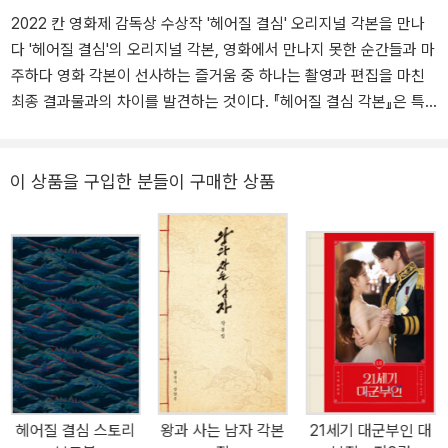
2022 칸 영화제 감독상 수상작 '헤어질 결심' 오리지널 각본을 만나
다 '헤어질 결심'의 오리지널 각본, 영화에서 만나지 못한 순간들과 마
주하다 영화 각본이 선사하는 즐거움 중 하나는 촬영과 편집을 마친
최종 결과물과의 차이를 발견하는 것이다. 『헤어질 결심 각본』은 특
히 이런 발견의 즐거움을 풍부하게 담고 있다. 예를 들어 서래가 직접
지어낸 『산해경』 이야기는 서래의 내면을 바라볼 수 있는 열쇠를 하
나 더 제공하며, 이포로 떠난 해준이 전해 듣게 되는 질곡동 사건의 후
이 상품을 구입한 분들이 구매한 상품
일담은 불길한 기운을 풍긴다. 어두운 밤에 세차를 한답시고 밖으로
나간 해준을 바라보는 정안의 실루엣도 각본에서만 만날 수 있는 부
분이다. 이렇듯 편집 과정에서 삭제된 부분들 역시 하나같이 '헤어질
결심'의 세계를 더 풍요롭게 만들어 주고 있어서, 이 책의 독자들은 자
신만의 ‘관객판’ 편집본을 상상할 수 있을 것이다. 특히 각본의 표지를
장식한 산해경 그림이 지닌 무게감은 각본을 읽음으로써 비로소 체감
할 수 있다. 이 산해경은 단순한 필사본이 아니라 서래의 외할아버지
인 계봉석으로부터 주어진 유산이며, 특히 필사 과정에서 필사자의
창작이 자유롭게 섞여 들어가는 책이기 때문에 그의 삶이 은연중에
헤어질 결심 스토리
왕과 사는 남자 각본
21세기 대군부인 대
노출된다. 따라서 이 산해경을 다시 한글로 필사한 서래의 녹색 노트