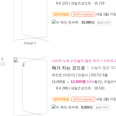
9.6
(
22
) | 세일즈포인트 :
15,719
내일 (월) 아
양탄자배송
썬데이 express
이 책의 전자책 :
10,080
원
보러 가기
미리보기
3.
스티치 노트 (<오늘의 젊은 작가 > 시리즈 
오늘의 젊은 작가
해가 지는 곳으로
ㅣ
최진영
(지은이) |
민음사
| 2017년 6월
12,600원
14,000
원 →
(
할인), 마일리
10%
8.4
(
99
) | 세일즈포인트 :
18,510
내일 (월) 아
양탄자배송
썬데이 express
이 책의 전자책 :
8,820
원
보러 가기