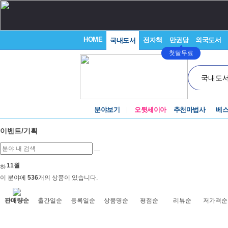
HOME
전자책
만권당
외국도서
국내도서
첫달무료
국내도
분야보기
오뒷세이아
추천마법사
베
이벤트/기획
11월
이 분야에
536
개의 상품이 있습니다.
판매량순
출간일순
등록일순
상품명순
평점순
리뷰순
저가격순