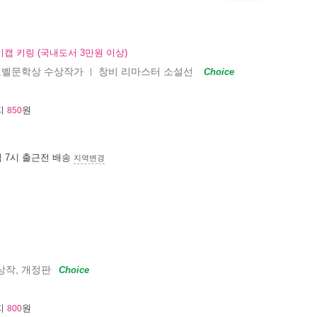
캡 키링 (국내도서 3만원 이상)
4 노벨문학상 수상작가
창비 리마스터 소설선
ㅣ
Choice
지
원
850
침 7시
출근전 배송
지역변경
상작, 개정판
Choice
지
원
800