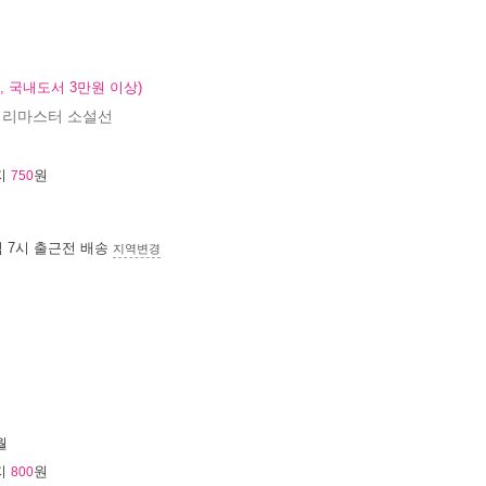
, 국내도서 3만원 이상)
 리마스터 소설선
지
원
750
침 7시
출근전 배송
지역변경
월
지
원
800