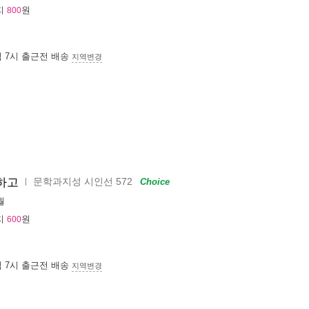
지
원
800
침 7시
출근전 배송
지역변경
문학과지성 시인선 572
하고
ㅣ
Choice
월
지
원
600
침 7시
출근전 배송
지역변경