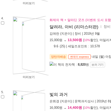
미리보기
4.
화제의 책 + 알라딘 굿즈 (이벤트 도서 포함
창비
달려라, 아비 (리마스터판)
ㅣ
김애란
(지은이) |
창비
| 2019년 9월
13,500원
15,000
원 →
(
할인), 마일리
10%
9.6
(
25
) | 세일즈포인트 :
10,578
내일 (월) 아
양탄자배송
썬데이 express
이 책의 전자책 :
8,820
원
보러 가기
미리보기
5.
빛의 과거
은희경
(지은이) |
문학과지성사
| 2019년 8
14,400원
16,000
원 →
(
할인), 마일리
10%