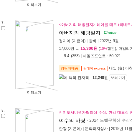
미리보기
7.
<아버지의 해방일지> 테이블 매트 (국내도서
아버지의 해방일지
Choice
정지아
(지은이) |
창비
| 2022년 9월
15,300원
17,000
원 →
(
할인), 마일리
10%
9.4
(
353
) | 세일즈포인트 :
50,921
내일 (월) 아
양탄자배송
썬데이 express
이 책의 전자책 :
12,240
원
보러 가기
미리보기
8.
전미도서비평가협회상 수상, 한강 대표작 키
- 2024 노벨문학상 수상
여수의 사랑
한강
(지은이) |
문학과지성사
| 2018년 11