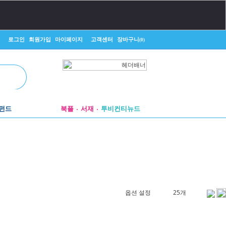
로그인
회원가입
마이페이지
고객센터
장바구니
(0)
펀드
북플
서재
투비컨티뉴드
창작플랫폼
투비컨티뉴드
옵션 설정
25개