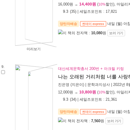
14,400원
16,000
원 →
(
할인), 마일리
10%
9.3
(
35
) | 세일즈포인트 :
17,821
내일 (월) 아
양탄자배송
썬데이 express
이 책의 전자책 :
10,080
원
보러 가기
미리보기
9.
대산세계문학총서 200번 + 아크릴 키링
나는 오래된 거리처럼 너를 사랑
진은영
(지은이) |
문학과지성사
| 2022년 8
10,800원
12,000
원 →
(
할인), 마일리
10%
9.3
(
34
) | 세일즈포인트 :
21,361
내일 (월) 아
양탄자배송
썬데이 express
이 책의 전자책 :
7,560
원
보러 가기