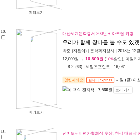
미리보기
10.
대산세계문학총서 200번 + 아크릴 키링
우리가 함께 장마를 볼 수도 있
박준
(지은이) |
문학과지성사
| 2018년 12
10,800원
12,000
원 →
(
할인), 마일리
10%
8.2
(
63
) | 세일즈포인트 :
16,061
내일 (월) 아
양탄자배송
썬데이 express
이 책의 전자책 :
7,560
원
보러 가기
미리보기
11.
전미도서비평가협회상 수상, 한강 대표작 키