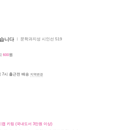
문학과지성 시인선 519
겠습니다
ㅣ
월
지
원
600
침 7시
출근전 배송
지역변경
캡 키링 (국내도서 3만원 이상)