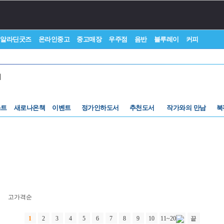
알라딘굿즈
온라인중고
중고매장
우주점
음반
블루레이
커피
서
스트
새로나온책
이벤트
정가인하도서
추천도서
작가와의 만남
북
고가격순
1
2
3
4
5
6
7
8
9
10
11~20
끝