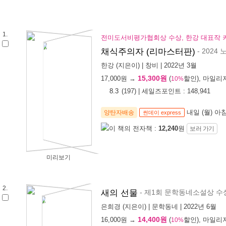
1.
전미도서비평가협회상 수상, 한강 대표작 키
- 202
채식주의자 (리마스터판)
한강
(지은이) |
창비
| 2022년 3월
15,300원
17,000
원 →
(
할인), 마일리
10%
8.3
(
197
) | 세일즈포인트 :
148,941
내일 (월) 아
양탄자배송
썬데이 express
이 책의 전자책 :
12,240
원
보러 가기
미리보기
2.
- 제1회 문학동네소설상 수
새의 선물
은희경
(지은이) |
문학동네
| 2022년 6월
14,400원
16,000
원 →
(
할인), 마일리
10%