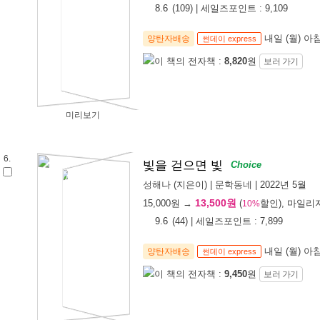
8.6
(
109
) | 세일즈포인트 :
9,109
내일 (월) 아
양탄자배송
썬데이 express
이 책의 전자책 :
8,820
원
보러 가기
미리보기
6.
빛을 걷으면 빛
Choice
성해나
(지은이) |
문학동네
| 2022년 5월
13,500원
15,000
원 →
(
할인), 마일리
10%
9.6
(
44
) | 세일즈포인트 :
7,899
내일 (월) 아
양탄자배송
썬데이 express
이 책의 전자책 :
9,450
원
보러 가기