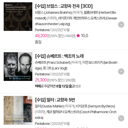
[수입] 브람스 : 교향곡 전곡 [3CD]
브람스 (Johannes Brahms)
(작곡가),
블롬슈테트 (Herbert Blo
mstedt)
(지휘자),
라이프치히 게반트하우스 오케스트라 (Gewan
dhausorchester Leipzig)
Pentatone
|
2022년 10월
49,200
10.0
원 (16% 할인 / 490원)
품절
[수입] 슈베르트 : 백조의 노래
슈베르트 (Franz Schubert)
(작곡가),
이언 보스트리지 (Ian Bostri
dge)
,
포그트 (Lars Vogt)
Pentatone
|
2022년 10월
25,300
원 (16% 할인 / 260원)
택배
로 주문하면
8월 12일 출고
변경
[수입] 말러 : 교향곡 5번
말러 (Gustav Mahler)
(작곡가),
비치코프 (Semyon Bychkov)
(지휘자),
체코 필하모닉 오케스트라 (Czech Philharmonic Orch
estra)
Pentatone
|
2022년 10월