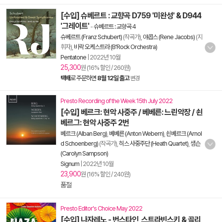
[수입] 슈베르트 : 교향곡 D759 '미완성' & D944
'그레이트'
-
슈베르트 : 교향곡 4
슈베르트 (Franz Schubert)
(작곡가),
야콥스 (Rene Jacobs)
(지
휘자),
비락 오케스트라 (B'Rock Orchestra)
Pentatone
|
2022년 10월
25,300
원 (16% 할인 / 260원)
택배
로 주문하면
8월 12일 출고
변경
Presto Recording of the Week 15th July 2022
[수입] 베르크: 현악 사중주 / 베베른: 느린악장 / 쇤
베르그: 현악 사중주 2번
베르크 (Alban Berg)
,
베베른 (Anton Webern)
,
쇤베르크 (Arnol
d Schoenberg)
(작곡가),
히스 사중주단 (Heath Quartet)
,
샘슨
(Carolyn Sampson)
Signum
|
2022년 10월
23,900
원 (16% 할인 / 240원)
품절
Presto Editor's Choice May 2022
[수입] 나자레노 - 번스타인, 스트라빈스키 & 골리