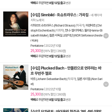
택배
로 주문하면
8월 12일 출고
변경
[수입] Sinnbild - R.슈트라우스 : 가곡집
- 네 개의 마
지막 노래 외
리하르트 슈트라우스 (Richard Strauss)
(작곡가),
에센바흐 (Chri
stoph Eschenbach)
(지휘자),
한나-엘리자베스 뮐러 (Hanna-Eli
sabeth Muller)
,
쾰른 서독일 교향악단 (WDR Sinfonieorcheste
r Koln)
Pentatone
|
2022년 10월
25,300
원 (16% 할인 / 260원)
택배
로 주문하면
8월 12일 출고
변경
[수입] Plucked Bach - 만돌린으로 연주하는 바
흐 무반주 첼로
바흐 (Johann Sebastian Bach)
(작곡가),
알론 사리엘 (Alon Sari
el)
Pentatone
|
2022년 10월
25,300
원 (16% 할인 / 260원)
택배
로 주문하면
8월 12일 출고
변경
[수입] 모차르트 : 바이올린 협주곡 3번, 4번 (재발