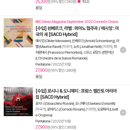
25,300
10.0
원 (16% 할인 / 260원)
품절
BBC Music Magazine September 2022 Concerto Choice
[수입] 쇤베르크, 라벨 : 피아노 협주곡 / 메시앙 : 이
국의 새 [SACD Hybrid]
메시앙 (Olivier Messiaen)
,
쇤베르크 (Arnold Schoenberg)
,
라
벨 (Maurice Ravel)
(작곡가),
노트 (Jonathan Nott)
(지휘자),
피
에몬테시 (Francesco Piemontesi)
,
스위스 로망드 관현악단
(L'Orchestre de la Suisse Romande)
Pentatone
|
2022년 10월
27,900
원 (16% 할인 / 280원)
품절
[수입] 로시니 & 도니제티 : 프랑스 벨칸토 아리아
집 [SACD Hybrid]
로시니 (Gioacchino Rossini)
,
도니제티 (Gaetano Donizetti)
(작곡가),
로바리스 (Corrado Rovaris)
(지휘자),
오로페사 (Lisett
e Oropesa)
Pentatone
|
2022년 10월
27,900
원 (16% 할인 / 280원)