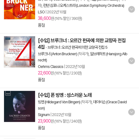
자),
런던 심포니 오케스트라 (London Symphony Orchestra)
LSO
|
2022년 10월
38,600
원 (16% 할인 / 390원)
품절
[수입] 브루크너 : 오르간 편곡에 의한 교향곡 전집
4집
-
브루크너 : 오르간 편곡에 의한 교향곡 전집 5
브루크너 (Anton Bruckner)
(작곡가),
알브레히트 (Hansjorg Alb
recht)
Oehms Classics
|
2022년 10월
22,600
원 (16% 할인 / 230원)
품절
[수입] 폰 빙엔 : 성스러운 노래
빙엔 (Hildegard Von Bingen)
(작곡가),
데이비슨 (Grace David
son)
Signum
|
2022년 10월
23,900
원 (16% 할인 / 240원)
품절