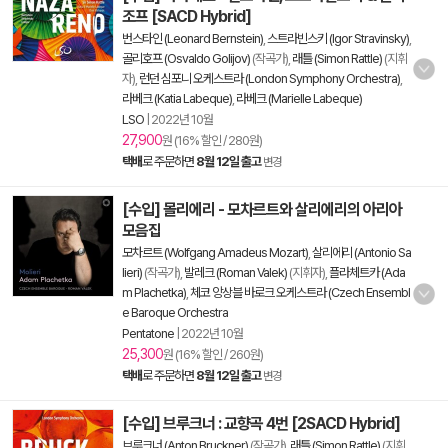
조프 [SACD Hybrid]
번스타인 (Leonard Bernstein)
,
스트라빈스키 (Igor Stravinsky)
,
골리호프 (Osvaldo Golijov)
(작곡가),
래틀 (Simon Rattle)
(지휘
자),
런던 심포니 오케스트라 (London Symphony Orchestra)
,
라베크 (Katia Labeque)
,
라베크 (Marielle Labeque)
LSO
|
2022년 10월
27,900
원 (16% 할인 / 280원)
택배
로 주문하면
8월 12일 출고
변경
[수입] 몰리에리 - 모차르트와 살리에리의 아리아
모음집
모차르트 (Wolfgang Amadeus Mozart)
,
살리에리 (Antonio Sa
lieri)
(작곡가),
발레크 (Roman Valek)
(지휘자),
플라체트카 (Ada
m Plachetka)
,
체코 앙상블 바로크 오케스트라 (Czech Ensembl
e Baroque Orchestra
Pentatone
|
2022년 10월
25,300
원 (16% 할인 / 260원)
택배
로 주문하면
8월 12일 출고
변경
[수입] 브루크너 : 교향곡 4번 [2SACD Hybrid]
브루크너 (Anton Bruckner)
(작곡가),
래틀 (Simon Rattle)
(지휘