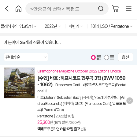
클래식 수입 입고알림
2022년
하반기
1014_LSO / Pentatone
이 분야에
25
개의 상품이 있습니다.
옵션
Gramophone Magazine October 2022 Editor's Choice
[수입] 바흐 : 하프시코드 협주곡 3집 (BWV 1059
- 1062)
-
Francesco Corti - 바흐 하프시코드 협주곡 (Pentat
one) 3
바흐 (Johann Sebastian Bach)
(작곡가),
안드레아 부카렐라 (An
drea Buccarella)
(지휘자),
코르티 (Francesco Corti)
,
일 포모 도
로 (Il Pomo d’Oro)
Pentatone
|
2022년 10월
25,300
원 (16% 할인 / 260원)
택배
로 주문하면
8월 12일 출고
변경