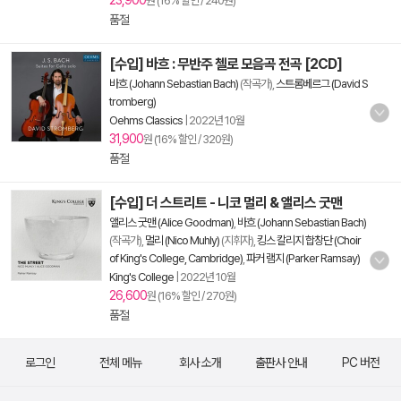
23,900
원 (16% 할인 / 240원)
품절
[수입] 바흐 : 무반주 첼로 모음곡 전곡 [2CD]
바흐 (Johann Sebastian Bach)
(작곡가),
스트롬베르그 (David S
tromberg)
Oehms Classics
|
2022년 10월
31,900
원 (16% 할인 / 320원)
품절
[수입] 더 스트리트 - 니코 멀리 & 앨리스 굿맨
앨리스 굿맨 (Alice Goodman)
,
바흐 (Johann Sebastian Bach)
(작곡가),
멀리 (Nico Muhly)
(지휘자),
킹스 칼리지 합창단 (Choir
of King's College, Cambridge)
,
파커 램지 (Parker Ramsay)
King's College
|
2022년 10월
26,600
원 (16% 할인 / 270원)
품절
로그인
전체 메뉴
회사 소개
출판사 안내
PC 버전