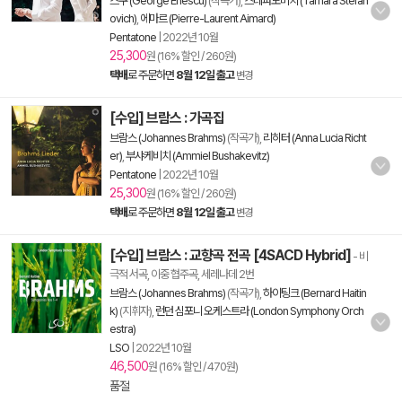
스쿠 (George Enescu)
(작곡가),
스테파노비치 (Tamara Stefan
ovich)
,
에마르 (Pierre-Laurent Aimard)
Pentatone
|
2022년 10월
25,300
원 (16% 할인 / 260원)
택배
로 주문하면
8월 12일 출고
변경
[수입] 브람스 : 가곡집
브람스 (Johannes Brahms)
(작곡가),
리히터 (Anna Lucia Richt
er)
,
부샤케비치 (Ammiel Bushakevitz)
Pentatone
|
2022년 10월
25,300
원 (16% 할인 / 260원)
택배
로 주문하면
8월 12일 출고
변경
[수입] 브람스 : 교향곡 전곡 [4SACD Hybrid]
- 비
극적 서곡, 이중 협주곡, 세레나데 2번
브람스 (Johannes Brahms)
(작곡가),
하이팅크 (Bernard Haitin
k)
(지휘자),
런던 심포니 오케스트라 (London Symphony Orch
estra)
LSO
|
2022년 10월
46,500
원 (16% 할인 / 470원)
품절