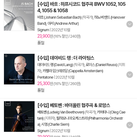
[수입] 바흐 : 하프시코드 협주곡 BWV 1052, 105
4, 1055 & 1058
바흐 (Johann Sebastian Bach)
(작곡가),
하노버 밴드 (Hanover
Band)
,
아서 (Andrew Arthur)
Signum
|
2022년 10월
23,900
원 (16% 할인 / 240원)
품절
[수입] 데이비드 랭 : 더 라이팅스
데이비드 랭 (David Lang)
(작곡가),
로이스 (Daniel Reuss)
(지휘
자),
카펠라 암스테르담 (Cappella Amsterdam)
Pentatone
|
2022년 10월
25,300
원 (16% 할인 / 260원)
품절
[수입] 베토벤 : 바이올린 협주곡 & 로망스
베토벤 (Ludwig Van Beethoven)
(작곡가),
카에타니 (Oleg Cae
tani)
(지휘자),
필하모니아 오케스트라 (Philharmonia Orchestr
a)
,
시엠 (Charlie Siem)
Signum
|
2022년 10월