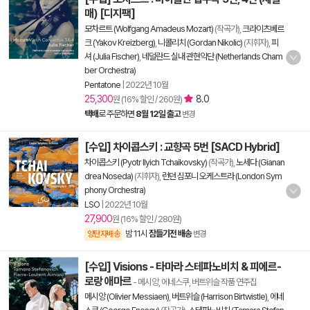
매) [디지팩]
모차르트 (Wolfgang Amadeus Mozart)
(작곡가),
크라이츠베르
크 (Yakov Kreizberg)
,
니콜리치 (Gordan Nikolic)
(지휘자),
피
셔 (Julia Fischer)
,
네덜란드 실내 관현악단 (Netherlands Cham
ber Orchestra)
Pentatone
|
2022년 10월
25,300
8.0
원 (16% 할인 / 260원)
택배
로 주문하면
8월 12일 출고
변경
[수입] 차이콥스키 : 교향곡 5번 [SACD Hybrid]
차이콥스키 (Pyotr Ilyich Tchaikovsky)
(작곡가),
노세다 (Gianan
drea Noseda)
(지휘자),
런던 심포니 오케스트라 (London Sym
phony Orchestra)
LSO
|
2022년 10월
27,900
원 (16% 할인 / 280원)
밤 11시
잠들기전 배송
양탄자배송
변경
[수입] Visions - 타마라 스테파노비치 & 피에르-
로랑 애마르
- 메시앙, 에네스쿠, 버트위슬 작품 연주집
메시앙 (Olivier Messiaen)
,
버트위슬 (Harrison Birtwistle)
,
에네