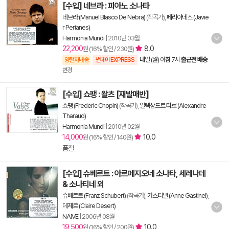
[수입] 네브라 : 피아노 소나타
네브라 (Manuel Blasco De Nebra)
(작곡가),
페리아네스 (Javie
r Perianes)
Harmonia Mundi
|
2010년 03월
22,200
8.0
원 (16% 할인 / 230원)
내일 (월) 아침 7시
출근전 배송
양탄자배송
썬데이 EXPRESS
변경
[수입] 쇼팽 : 왈츠 [재발매반]
쇼팽 (Frederic Chopin)
(작곡가),
알렉상드르 타로 (Alexandre
Tharaud)
Harmonia Mundi
|
2010년 02월
14,000
10.0
원 (16% 할인 / 140원)
품절
[수입] 슈베르트 : 아르페지오네 소나타, 세레나데
& 소나티네 외
슈베르트 (Franz Schubert)
(작곡가),
가스티넬 (Anne Gastinel)
,
데제르 (Claire Desert)
NAIVE
|
2006년 08월
19,500
10.0
원 (16% 할인 / 200원)