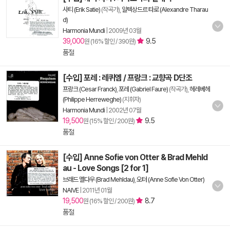
사티 (Erik Satie)
(작곡가),
알렉상드르 타로 (Alexandre Tharau
d)
Harmonia Mundi
|
2009년 03월
39,000
9.5
원 (16% 할인 / 390원)
품절
[수입] 포레 : 레퀴엠 / 프랑크 : 교향곡 D단조
프랑크 (Cesar Franck)
,
포레 (Gabriel Faure)
(작곡가),
헤레베헤
(Philippe Herreweghe)
(지휘자)
Harmonia Mundi
|
2002년 07월
19,500
9.5
원 (15% 할인 / 200원)
품절
[수입] Anne Sofie von Otter & Brad Mehld
au - Love Songs [2 for 1]
브래드 멜다우 (Brad Mehldau)
,
오터 (Anne Sofie Von Otter)
NAIVE
|
2011년 01월
19,500
8.7
원 (16% 할인 / 200원)
품절