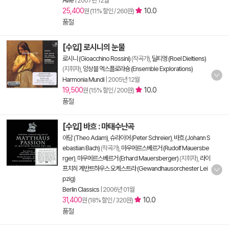
Avie
|
2007년 12월
25,400
10.0
원 (11% 할인 / 260원)
품절
[수입] 로시니의 눈물
로시니 (Gioacchino Rossini)
(작곡가),
딜티엥 (Roel Dieltiens)
(지휘자),
앙상블 엑스플로라숑 (Ensemble Explorations)
Harmonia Mundi
|
2005년 12월
19,500
10.0
원 (15% 할인 / 200원)
품절
[수입] 바흐 : 마태수난곡
아담 (Theo Adam)
,
슈라이어 (Peter Schreier)
,
바흐 (Johann S
ebastian Bach)
(작곡가),
마우에르스베르거 (Rudolf Mauersbe
rger)
,
마우에르스베르거 (Erhard Mauersberger)
(지휘자),
라이
프치히 게반트하우스 오케스트라 (Gewandhausorchester Lei
pzig)
Berlin Classics
|
2006년 01월
31,400
10.0
원 (18% 할인 / 320원)
품절