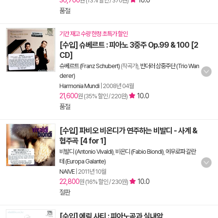
36,700
10.0
원 (13% 할인 / 370원)
품절
기간 재고 수량 한정 초특가 할인
[수입] 슈베르트 : 피아노 3중주 Op.99 & 100 [2
CD]
슈베르트 (Franz Schubert)
(작곡가),
반더러 삼중주단 (Trio Wan
derer)
Harmonia Mundi
|
2008년 04월
21,600
10.0
원 (35% 할인 / 220원)
품절
[수입] 파비오 비온디가 연주하는 비발디 - 사계 &
협주곡 [4 for 1]
비발디 (Antonio Vivaldi)
,
비온디 (Fabio Biondi)
,
에우로파 갈란
테 (Europa Galante)
NAIVE
|
2011년 10월
22,800
10.0
원 (16% 할인 / 230원)
절판
[수입] 에릭 사티 : 피아노곡과 실내악