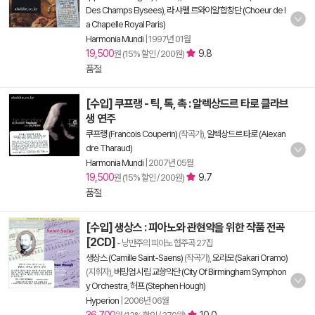
Des Champs Elysees)
,
라 샤펠 르와이얄 합창단 (Choeur de l
a Chapelle Royal Paris)
Harmonia Mundi
|
1997년 01월
19,500
9.8
원 (15% 할인 / 200원)
품절
[수입] 쿠프랭 - 틱, 톡, 촉 : 알렉상드르 타로 클라브
생 연주
쿠프랭 (Francois Couperin)
(작곡가),
알렉상드르 타로 (Alexan
dre Tharaud)
Harmonia Mundi
|
2007년 05월
19,500
9.7
원 (15% 할인 / 200원)
품절
[수입] 생상스 : 피아노와 관현악을 위한 작품 전곡
[2CD]
- 낭만주의 피아노 협주곡 27집
생상스 (Camille Saint-Saens)
(작곡가),
오라모 (Sakari Oramo)
(지휘자),
버밍엄 시립 교향악단 (City Of Birmingham Symphon
y Orchestra
,
허프 (Stephen Hough)
Hyperion
|
2006년 06월