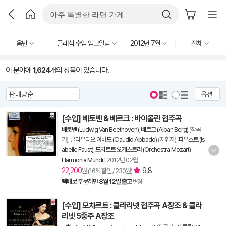
음반
클래식 수입 입고알림
2012년 7월
전체
이 분야에
1,624
개의 상품이 있습니다.
옵션
[수입] 베토벤 & 베르크 : 바이올린 협주곡
베토벤 (Ludwig Van Beethoven)
,
베르크 (Alban Berg)
(작곡
가),
클라우디오 아바도 (Claudio Abbado)
(지휘자),
파우스트 (Is
abelle Faust)
,
모차르트 오케스트라 (Orchestra Mozart)
Harmonia Mundi
|
2012년 02월
22,200
9.8
원 (16% 할인 / 230원)
택배
로 주문하면
8월 12일 출고
변경
[수입] 모차르트 : 클라리넷 협주곡 A장조 & 클라
리넷 5중주 A장조