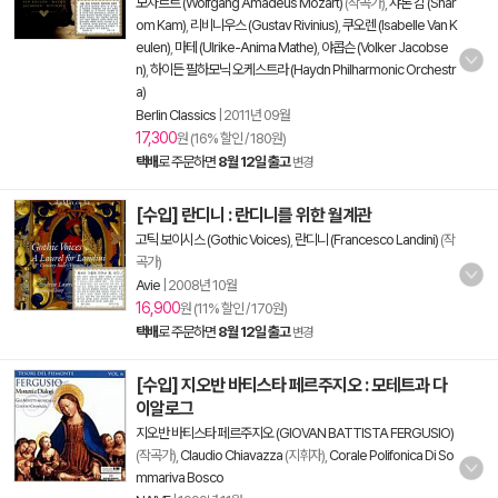
모차르트 (Wolfgang Amadeus Mozart)
(작곡가),
샤론 캄 (Shar
om Kam)
,
리비니우스 (Gustav Rivinius)
,
쿠오렌 (Isabelle Van K
eulen)
,
마테 (Ulrike-Anima Mathe)
,
야콥슨 (Volker Jacobse
n)
,
하이든 필하모닉 오케스트라 (Haydn Philharmonic Orchestr
a)
Berlin Classics
|
2011년 09월
17,300
원 (16% 할인 / 180원)
택배
로 주문하면
8월 12일 출고
변경
[수입] 란디니 : 란디니를 위한 월계관
고틱 보이시스 (Gothic Voices)
,
란디니 (Francesco Landini)
(작
곡가)
Avie
|
2008년 10월
16,900
원 (11% 할인 / 170원)
택배
로 주문하면
8월 12일 출고
변경
[수입] 지오반 바티스타 페르주지오 : 모테트과 다
이알로그
지오반 바티스타 페르주지오 (GIOVAN BATTISTA FERGUSIO)
(작곡가),
Claudio Chiavazza
(지휘자),
Corale Polifonica Di So
mmariva Bosco