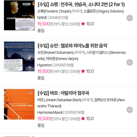
[수입] 쇼팽 : 전주곡, 연습곡, 소나타 2번 (2 for 1)
쇼팽 (Frederic Chopin)
(작곡가),
소콜로프 (Grigory Sokolov)
NAIVE
|
2008년 01월
19,500
10.0
원 (16% 할인 / 200원)
품절
[수입] 슈만 : 첼로와 피아노를 위한 음악
슈만 (Robert Schumann)
(작곡가),
스티븐 이설리스 (Steven Iss
erlis)
,
바르욘 (Denes Varjon)
Hyperion
|
2009년 06월
19,500
10.0
원 (16% 할인 / 200원)
품절
[수입] 바흐 : 이탈리아 협주곡
바흐 (Johann Sebastian Bach)
(작곡가),
알렉상드르 타로 (Alex
andre Tharaud)
Harmonia Mundi
|
2005년 06월
19,500
10.0
원 (15% 할인 / 200원)
품절