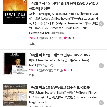
[수입] 계몽주의 시대 18세기 음악 [29CD + 1CD
-ROM] 한정반
모차르트 (Wolfgang Amadeus Mozart)
,
비발디 (Antonio Vival
di)
,
베토벤 (Ludwig Van Beethoven)
,
하이든 (Franz Joseph H
aydn)
(작곡가),
헤레베헤 (Philippe Herreweghe)
(지휘자),
베를
린 고음악 아카데미 (Akademie Fur Alte Musik Berlin)
Harmonia Mundi
|
2011년 10월
78,200
10.0
원 (16% 할인 / 790원)
품절
[수입] 바흐 : 골드베르크 변주곡 BWV 988
바흐 (Johann Sebastian Bach)
,
앙타이 (Pierre Hantai)
NAIVE
|
2005년 02월
20,500
9.3
원 (16% 할인 / 210원)
절판
[수입] 바흐 : 브란덴부르크 협주곡 [Digipak]
바흐 (Johann Sebastian Bach)
(작곡가),
피녹 (Trevor Pinnoc
k)
(지휘자),
유러피언 브란덴부르크 앙상블 (European Branden
burg Ensemble)