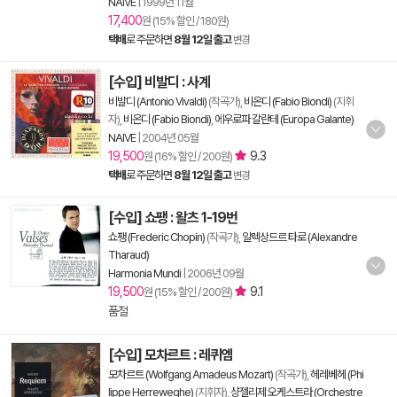
NAIVE
|
1999년 11월
17,400
원 (15% 할인 / 180원)
택배
로 주문하면
8월 12일 출고
변경
[수입] 비발디 : 사계
비발디 (Antonio Vivaldi)
(작곡가),
비온디 (Fabio Biondi)
(지휘
자),
비온디 (Fabio Biondi)
,
에우로파 갈란테 (Europa Galante)
NAIVE
|
2004년 05월
19,500
9.3
원 (16% 할인 / 200원)
택배
로 주문하면
8월 12일 출고
변경
[수입] 쇼팽 : 왈츠 1-19번
쇼팽 (Frederic Chopin)
(작곡가),
알렉상드르 타로 (Alexandre
Tharaud)
Harmonia Mundi
|
2006년 09월
19,500
9.1
원 (15% 할인 / 200원)
품절
[수입] 모차르트 : 레퀴엠
모차르트 (Wolfgang Amadeus Mozart)
(작곡가),
헤레베헤 (Phi
lippe Herreweghe)
(지휘자),
샹젤리제 오케스트라 (Orchestre