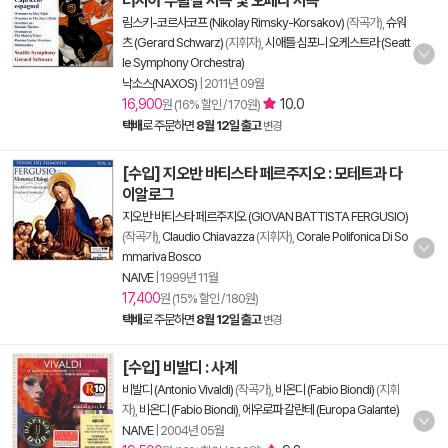
러시아 부활절 서곡 및 오페라 서곡
림스키-코르사코프 (Nikolay Rimsky-Korsakov)
(작곡가),
슈워
츠 (Gerard Schwarz)
(지휘자),
시애틀 심포니 오케스트라 (Seatt
le Symphony Orchestra)
낙소스(NAXOS)
|
2011년 09월
16,900
10.0
원 (16% 할인 / 170원)
택배
로 주문하면
8월 12일 출고
변경
[수입] 지오반 바티스타 페르주지오 : 모테트과 다
이알로그
지오반 바티스타 페르주지오 (GIOVAN BATTISTA FERGUSIO)
(작곡가),
Claudio Chiavazza
(지휘자),
Corale Polifonica Di So
mmariva Bosco
NAIVE
|
1999년 11월
17,400
원 (15% 할인 / 180원)
택배
로 주문하면
8월 12일 출고
변경
[수입] 비발디 : 사계
비발디 (Antonio Vivaldi)
(작곡가),
비온디 (Fabio Biondi)
(지휘
자),
비온디 (Fabio Biondi)
,
에우로파 갈란테 (Europa Galante)
NAIVE
|
2004년 05월