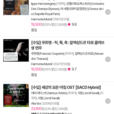
lippe Herreweghe)
(지휘자),
샹젤리제 오케스트라 (Orchestre
Des Champs Elysees)
,
라 샤펠 르와이얄 합창단 (Choeur de l
a Chapelle Royal Paris)
Harmonia Mundi
|
1997년 01월
19,500
9.8
원 (15% 할인 / 200원)
품절
[수입] 쿠프랭 - 틱, 톡, 촉 : 알렉상드르 타로 클라브
생 연주
쿠프랭 (Francois Couperin)
(작곡가),
알렉상드르 타로 (Alexan
dre Tharaud)
Harmonia Mundi
|
2007년 05월
19,500
9.7
원 (15% 할인 / 200원)
품절
[수입] 세상의 모든 아침 OST [SACD Hybrid]
여러 아티스트 (Various Artists)
(작곡가),
사발 (Jordi Savall)
(지
휘자),
사발 (Jordi Savall)
Alia Vox
|
2006년 06월
23,900
원 (23% 할인 / 240원)