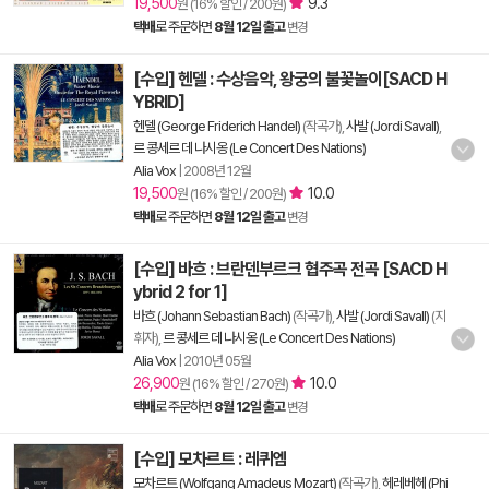
19,500
9.3
원 (16% 할인 / 200원)
택배
로 주문하면
8월 12일 출고
변경
[수입] 헨델 : 수상음악, 왕궁의 불꽃놀이[SACD H
YBRID]
헨델 (George Friderich Handel)
(작곡가),
사발 (Jordi Savall)
,
르 콩세르 데 나시옹 (Le Concert Des Nations)
Alia Vox
|
2008년 12월
19,500
10.0
원 (16% 할인 / 200원)
택배
로 주문하면
8월 12일 출고
변경
[수입] 바흐 : 브란덴부르크 협주곡 전곡 [SACD H
ybrid 2 for 1]
바흐 (Johann Sebastian Bach)
(작곡가),
사발 (Jordi Savall)
(지
휘자),
르 콩세르 데 나시옹 (Le Concert Des Nations)
Alia Vox
|
2010년 05월
26,900
10.0
원 (16% 할인 / 270원)
택배
로 주문하면
8월 12일 출고
변경
[수입] 모차르트 : 레퀴엠
모차르트 (Wolfgang Amadeus Mozart)
(작곡가),
헤레베헤 (Phi