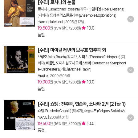
[수입] 로시니의 눈물
로시니 (Gioacchino Rossini)
(작곡가),
딜티엥 (Roel Dieltiens)
(지휘자),
앙상블 엑스플로라숑 (Ensemble Explorations)
Harmonia Mundi
|
2005년 12월
19,500
10.0
원 (15% 할인 / 200원)
품절
[수입] 마이클 레빈의 브루흐 협주곡 외
브루흐 (Max Bruch)
(작곡가),
시퍼스 (Thomas Schippers)
(지
휘자),
베를린 도이치 심포니 오케스트라 (Deutsches Symphoni
e-Orchester B
,
래빈 (Michael Rabin)
Audite
|
2009년 06월
19,900
10.0
원 (16% 할인 / 200원)
품절
[수입] 쇼팽 : 전주곡, 연습곡, 소나타 2번 (2 for 1)
쇼팽 (Frederic Chopin)
(작곡가),
소콜로프 (Grigory Sokolov)
NAIVE
|
2008년 01월
19,500
10.0
원 (16% 할인 / 200원)
품절