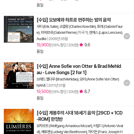
품절
[수입] 오보에와 하프로 연주하는 밤의 음악
사티 (Erik Satie)
,
코클랑 (Charles Koechlin)
,
포레 (Gabriel Faur
e)
,
피에르네 (Gabriel Pierne)
(작곡가),
렌체스 (Lajos Lencses)
Audite
|
2006년 05월
19,900
9.6
원 (16% 할인 / 200원)
품절
[수입] Anne Sofie von Otter & Brad Mehld
au - Love Songs [2 for 1]
브래드 멜다우 (Brad Mehldau)
,
오터 (Anne Sofie Von Otter)
NAIVE
|
2011년 01월
19,500
8.7
원 (16% 할인 / 200원)
품절
[수입] 계몽주의 시대 18세기 음악 [29CD + 1CD
-ROM] 한정반
모차르트 (Wolfgang Amadeus Mozart)
,
비발디 (Antonio Vival
di)
,
베토벤 (Ludwig Van Beethoven)
,
하이든 (Franz Joseph H