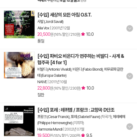
택배
로 주문하면
8월 12일 출고
변경
[수입] 세상의 모든 아침 O.S.T.
사발 (Jordi Savall)
Alia Vox
|
2001년 12월
20,500
10.0
원 (16% 할인 / 210원)
품절
[수입] 파비오 비온디가 연주하는 비발디 - 사계 &
협주곡 [4 for 1]
비발디 (Antonio Vivaldi)
,
비온디 (Fabio Biondi)
,
에우로파 갈란
테 (Europa Galante)
NAIVE
|
2011년 10월
22,800
10.0
원 (16% 할인 / 230원)
절판
[수입] 포레 : 레퀴엠 / 프랑크 : 교향곡 D단조
프랑크 (Cesar Franck)
,
포레 (Gabriel Faure)
(작곡가),
헤레베헤
(Philippe Herreweghe)
(지휘자)
Harmonia Mundi
|
2002년 07월
19,500
9.5
원 (15% 할인 / 200원)