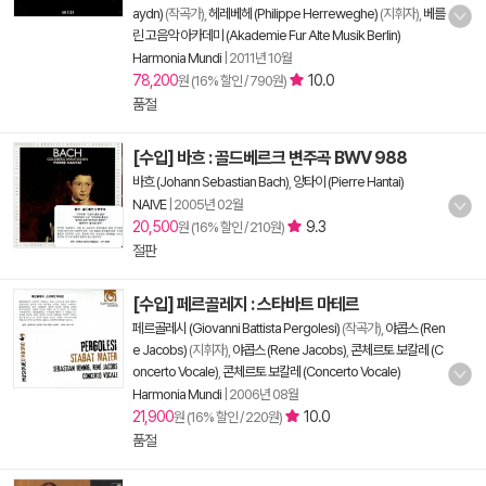
aydn)
(작곡가),
헤레베헤 (Philippe Herreweghe)
(지휘자),
베를
린 고음악 아카데미 (Akademie Fur Alte Musik Berlin)
Harmonia Mundi
|
2011년 10월
78,200
10.0
원 (16% 할인 / 790원)
품절
[수입] 바흐 : 골드베르크 변주곡 BWV 988
바흐 (Johann Sebastian Bach)
,
앙타이 (Pierre Hantai)
NAIVE
|
2005년 02월
20,500
9.3
원 (16% 할인 / 210원)
절판
[수입] 페르골레지 : 스타바트 마테르
페르골레시 (Giovanni Battista Pergolesi)
(작곡가),
야콥스 (Ren
e Jacobs)
(지휘자),
야콥스 (Rene Jacobs)
,
콘체르토 보칼레 (C
oncerto Vocale)
,
콘체르토 보칼레 (Concerto Vocale)
Harmonia Mundi
|
2006년 08월
21,900
10.0
원 (16% 할인 / 220원)
품절