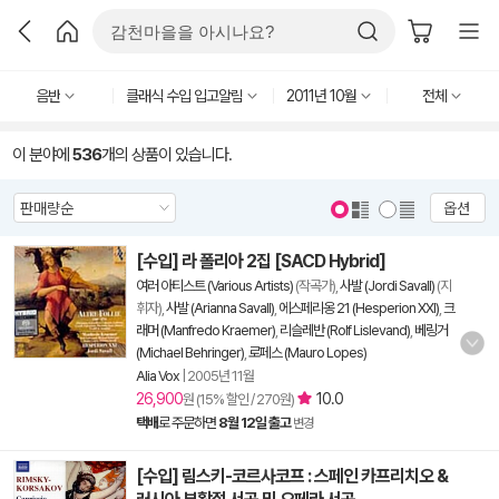
음반
클래식 수입 입고알림
2011년 10월
전체
이 분야에
536
개의 상품이 있습니다.
옵션
[수입] 라 폴리아 2집 [SACD Hybrid]
여러 아티스트 (Various Artists)
(작곡가),
사발 (Jordi Savall)
(지
휘자),
사발 (Arianna Savall)
,
에스페리옹 21 (Hesperion XXI)
,
크
래머 (Manfredo Kraemer)
,
리슬레반 (Rolf Lislevand)
,
베링거
(Michael Behringer)
,
로페스 (Mauro Lopes)
Alia Vox
|
2005년 11월
26,900
10.0
원 (15% 할인 / 270원)
택배
로 주문하면
8월 12일 출고
변경
[수입] 림스키-코르사코프 : 스페인 카프리치오 &