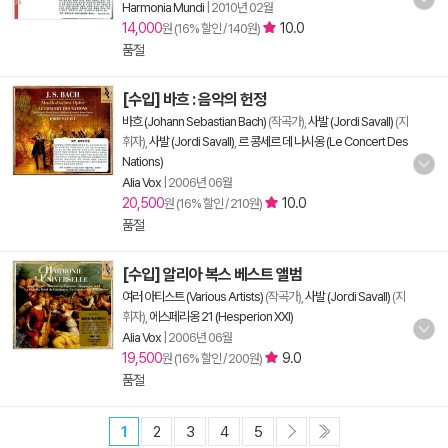
Harmonia Mundi
|
2010년 02월
14,000
10.0
원 (16% 할인 / 140원)
품절
[수입] 바흐 : 음악의 헌정
바흐 (Johann Sebastian Bach)
(작곡가),
사발 (Jordi Savall)
(지
휘자),
사발 (Jordi Savall)
,
르 콩세르 데 나시옹 (Le Concert Des
Nations)
Alia Vox
|
2006년 06월
20,500
10.0
원 (16% 할인 / 210원)
품절
[수입] 알리아 복스 베스트 앨범
여러 아티스트 (Various Artists)
(작곡가),
사발 (Jordi Savall)
(지
휘자),
에스페리옹 21 (Hesperion XXI)
Alia Vox
|
2006년 06월
19,500
9.0
원 (16% 할인 / 200원)
품절
1
2
3
4
5