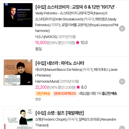
[수입] 쇼스타코비치 : 교향곡 6 & 12번 '1917년'
-
Vasily Petrenko - 쇼스타코비치 교향곡 전곡 (Naxos) 6
쇼스타코비치 (Dmitri Shostakovich)
(작곡가),
페트렌코 (Vasily
Petrenko)
(지휘자),
로열 리버풀 교향악단 (Royal Liverpool Phil
harmonic)
낙소스(NAXOS)
|
2011년 10월
16,900
10.0
원 (16% 할인 / 170원)
품절
[수입] 네브라 : 피아노 소나타
네브라 (Manuel Blasco De Nebra)
(작곡가),
페리아네스 (Javie
r Perianes)
Harmonia Mundi
|
2010년 03월
22,200
8.0
원 (16% 할인 / 230원)
내일 (월) 아침 7시
출근전 배송
양탄자배송
썬데이 EXPRESS
변경
[수입] 쇼팽 : 왈츠 [재발매반]
쇼팽 (Frederic Chopin)
(작곡가),
알렉상드르 타로 (Alexandre
Tharaud)