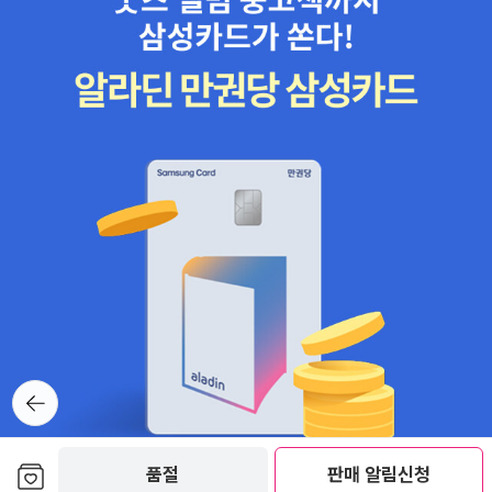
뒤로가
기
보관함담기
품절
판매 알림신청