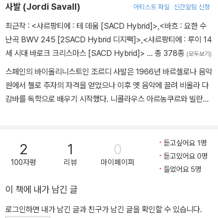
사발 (Jordi Savall)
아티스트 파일
신간알림 신청
최근작 :
<샤르팡티에 : 테 데움 [SACD Hybrid]>
,
<바흐 : 요한 수
난곡 BWV 245 [2SACD Hybrid 디지팩]>
,
<샤르팡티에 : 루이 14
세 시대 바로크 크리스마스 [SACD Hybrid]>
… 총 378종
(모두보기)
스페인의 바이올리니스트인 조르디 사발은 1966년 바르셀로나 음악
원에서 첼로 주자의 자격을 얻었으나 이후 옛 음악에 끌려 비올라 다
감바를 독학으로 배우기 시작했다. 니콜라우스 아르농쿠르와 빌란트
쿠이켄 등 선구자들의 노력에 혁신적인 환상성을 더함으로써 비올라
다 감바의 부흥에 공헌하였다. 1970년에 스콜라 칸토룸 바질리엔시
스의 학위를 취득한 그는 그곳에서 비올라 다 감바를 가르쳤으며 수
듣고싶어요 1명
2
1
0
많은 실습과 연주회를 통해서 교육활동의 장을 넓혀 나갔다. 연주는
듣고있어요 0명
100자평
리뷰
마이페이퍼
독주 또는 사발이 1974년에 창립한 앙상블 [헤스페리온 XX]에 의해
들었어요 5명
서였다. 이 앙상블은 사발 외에 그의 아내이자 소프라노 가수인 몬세
이 책에 내가 남긴 글
라트 피게라스, 류트의 홉킨스 스미스, 플루트와 타악기의 로렌초 알
페르트 등으로 이뤄졌다. 사발은 고음악의 풍성함을 위해 즉흥성을
로그인하면 내가 남긴 글과 친구가 남긴 글을 확인할 수 있습니다.