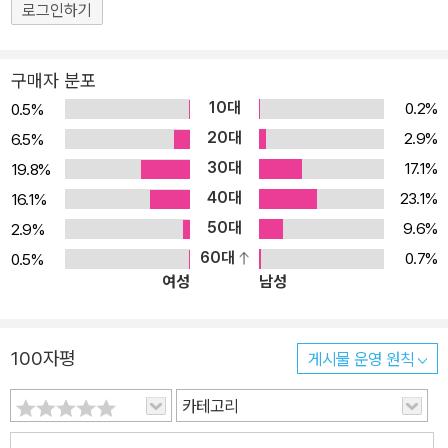
매우 강조했고 그의 노력으로 인해 16세기 스페인의 거장들과 17세
로그인하기
기 프랑스의 거장들의 잊혀진 작품들이 빛을 보게 되었다.
구매자 분포
10대
0.2%
0.5%
20대
2.9%
6.5%
30대
17.1%
19.8%
40대
23.1%
16.1%
50대
9.6%
2.9%
60대
0.7%
0.5%
여성
남성
100자평
게시물 운영 원칙
카테고리