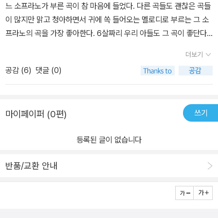
느 소프라노가 부른 곡이 참 마음에 들었다. 다른 곡들도 괜찮은 곡들
이 많지만 맑고 청아하면서 귀에 쏙 들어오는 멜로디로 부르는 그 소
프라노의 곡을 가장 좋아한다. 6살짜리 우리 아들도 그 곡이 좋단다.
멋진 앨범이 너무 많은데 그 앨범들보다 모르긴 몰라도 수백배 이상
더보기
의 '상품'들이 쏟아져 나오니 고르기가 참 어렵다.이건 잘 산 것 같다.
공감 (
6
)
댓글 (0)
쓰기
마이페이퍼 (0편)
등록된 글이 없습니다
반품/교환 안내