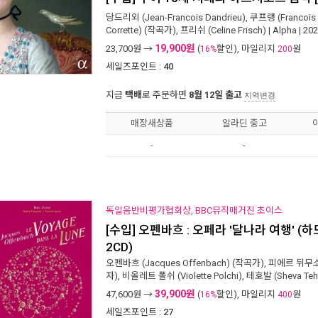
당드리외 (Jean-Francois Dandrieu)
,
쿠프랭 (Francois 
Corrette)
(작곡가),
프리쉬 (Celine Frisch)
|
Alpha
| 20
19,900원
23,700
원 →
(
할인), 마일리지
원
16%
200
세일즈포인트 :
40
지금
택배
로 주문하면
8월 12일 출고
지역변경
매장새상품
알라딘 중고
-
-
독일음반비평가협회상, BBC뮤직매거진 초이스
[수입] 오펜바흐 : 오페라 '달나라 여행' (
2CD)
오펜바흐 (Jacques Offenbach)
(작곡가),
피에르 뒤무소 (
자),
비올레트 폴쉬 (Violette Polchi)
,
테호발 (Sheva Teh
39,900원
47,600
원 →
(
할인), 마일리지
원
16%
400
세일즈포인트 :
27