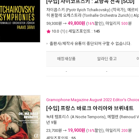
[수입] 차이코프스키 : 교향곡 전곡 [5CD]
차이콥스키 (Pyotr Ilyich Tchaikovsky)
(작곡가),
예르비 (
히 톤할레 오케스트라 (Tonhalle Orchestra Zurich)
|
Al
49,800원
59,300
원 →
(
할인), 마일리지
원
16%
500
10.0
(
1
) | 세일즈포인트 :
145
출판사/제작사 유통이 중단되어 구할 수 없습니다.
매장새상품
알라딘 중고
-
-
Gramophone Magazine August 2022 Editor's Choic
[수입] 프랑스 바로크 아리아와 브뤼네트
녹테 템포리스 (A Nocte Temporis)
,
메헬렌 (Reinoud V
년 9월
19,900원
23,700
원 →
(
할인), 마일리지
원
16%
200
세일즈포인트 :
55