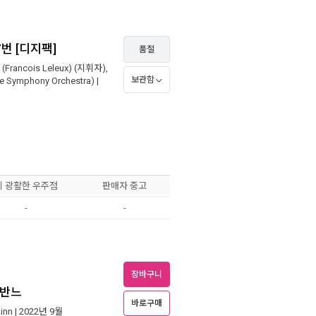
7번 [디지팩]
품절
(Francois Leleux)
(지휘자),
보관함
ymphony Orchestra)
|
이 광활한 우주점
판매자 중고
-
-
장바구니
파반느
바로구매
inn
| 2022년 9월