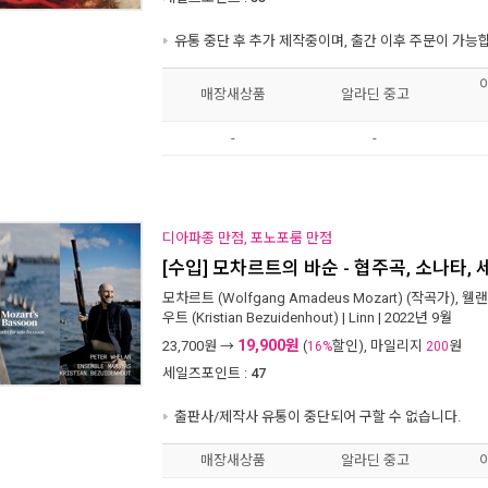
유통 중단 후 추가 제작중이며, 출간 이후 주문이 가능
매장새상품
알라딘 중고
-
-
디아파종 만점, 포노포룸 만점
[수입] 모차르트의 바순 - 협주곡, 소나타,
모차르트 (Wolfgang Amadeus Mozart)
(작곡가),
웰랜 
우트 (Kristian Bezuidenhout)
|
Linn
| 2022년 9월
19,900원
23,700
원 →
(
할인), 마일리지
원
16%
200
세일즈포인트 :
47
출판사/제작사 유통이 중단되어 구할 수 없습니다.
매장새상품
알라딘 중고