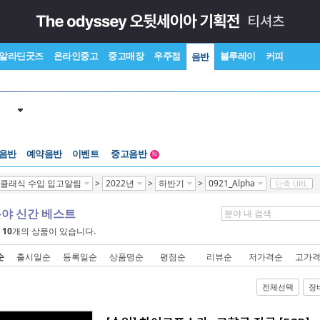
알라딘굿즈
온라인중고
중고매장
우주점
블루레이
커피
음반
 음반
예약음반
이벤트
중고음반
N
1천원부터
클래식 수입 입고알림
>
2022년
>
하반기
>
0921_Alpha
단축 URL
중고음반
분야 신간 베스트
에
10
개의 상품이 있습니다.
순
출시일순
등록일순
상품명순
평점순
리뷰순
저가격순
고가
전체선택
장