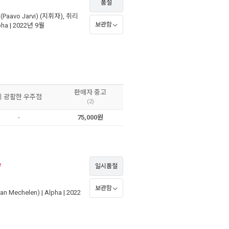
품절
Paavo Jarvi)
(지휘자),
취리
보관함
pha
| 2022년 9월
판매자 중고
이 광활한 우주점
(2)
-
75,000원
e
일시품절
보관함
an Mechelen)
|
Alpha
| 2022