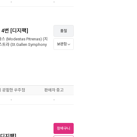
-
-
 4번 [디지팩]
품절
 (Modestas Pitrenas)
(지
보관함
 (St.Gallen Symphony
이 광활한 우주점
판매자 중고
-
-
장바구니
[디지팩]