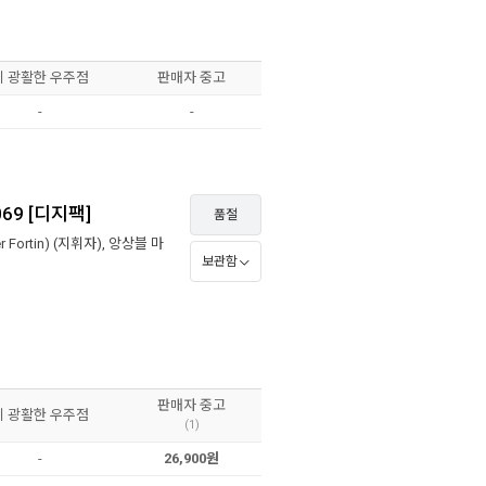
이 광활한 우주점
판매자 중고
-
-
069 [디지팩]
품절
 Fortin)
(지휘자),
앙상블 마
보관함
판매자 중고
이 광활한 우주점
(1)
-
26,900원