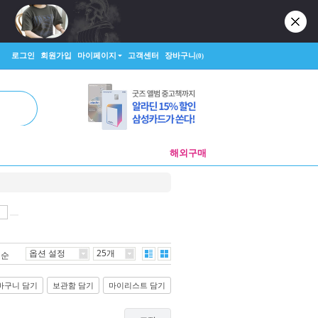
로그인
회원가입
마이페이지
고객센터
장바구니
(0)
해외구매
옵션 설정
25개
격순
바구니 담기
보관함 담기
마이리스트 담기