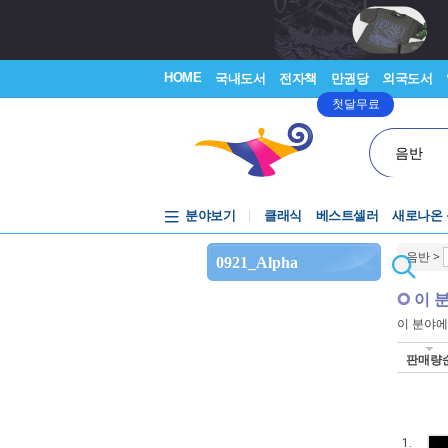
HOME
국내도서
전자책
만권당
외국도서
첫달무료
음반
분야보기
클래식
베스트셀러
새로나온
음반
>
0921_Alpha
이 
이 분야
판매량
1.