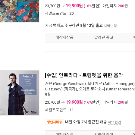
19,900원
23,700
원 →
(
할인), 마일리지
원
16%
200
세일즈포인트 :
20
지금
택배
로 주문하면
8월 12일 출고
지역변경
매장새상품
알라딘 중고
-
-
[수입] 인트라다 - 트럼펫을 위한 음악
거쉰 (George Gershwin)
,
오네게르 (Arthur Honegger)
Glazunov)
(작곡가),
오마르 토마소니 (Omar Tomasoni
9월
19,900원
23,700
원 →
(
할인), 마일리지
원
16%
200
세일즈포인트 :
11
내일 아침 7시
출근전 배송
양탄자배송
지역변경
매장새상품
알라딘 중고