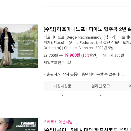
-
-
[수입] 라흐마니노프 : 피아노 협주곡 2번 &
라흐마니노프 (Sergei Rachmaninov)
(작곡가),
피트레나스
휘자),
페도로바 (Anna Fedorova)
,
생 갈렌 심포니 오케스트라
Orchestra)
|
Channel Classics
| 2022년 9월
19,900원
23,700
원 →
(
할인), 마일리지
원
16%
200
세일즈포인트 :
43
출판사/제작사 유통이 중단되어 구할 수 없습니다.
매장새상품
알라딘 중고
-
-
스케르초 익셉셔널
[수입] 루이 15세 시대의 하프시코드 음악 