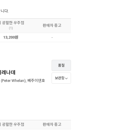
합니다.
이 광활한 우주점
판매자 중고
(1)
13,200원
-
품절
 세레나데
보관함
(Peter Whelan)
,
베주이덴호
이 광활한 우주점
판매자 중고