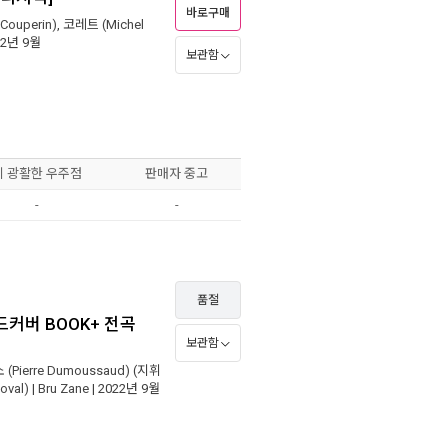
바로구매
Couperin)
,
코레트 (Michel
22년 9월
보관함
이 광활한 우주점
판매자 중고
-
-
품절
하드커버 BOOK+ 전곡
보관함
Pierre Dumoussaud)
(지휘
oval)
|
Bru Zane
| 2022년 9월