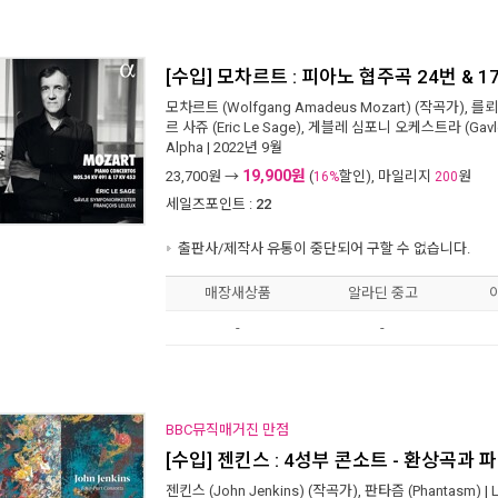
[수입] 모차르트 : 피아노 협주곡 24번 & 1
모차르트 (Wolfgang Amadeus Mozart)
(작곡가),
를뢰 
르 사쥬 (Eric Le Sage)
,
게블레 심포니 오케스트라 (Gavle S
Alpha
| 2022년 9월
19,900원
23,700
원 →
(
할인), 마일리지
원
16%
200
세일즈포인트 :
22
출판사/제작사 유통이 중단되어 구할 수 없습니다.
매장새상품
알라딘 중고
-
-
BBC뮤직매거진 만점
[수입] 젠킨스 : 4성부 콘소트 - 환상곡과 
젠킨스 (John Jenkins)
(작곡가),
판타즘 (Phantasm)
|
L