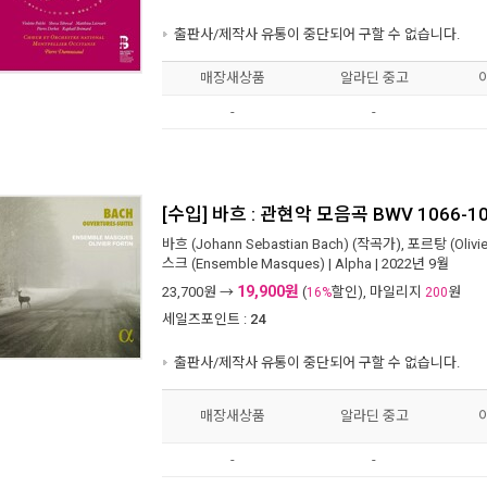
출판사/제작사 유통이 중단되어 구할 수 없습니다.
매장새상품
알라딘 중고
-
-
[수입] 바흐 : 관현악 모음곡 BWV 1066-1
바흐 (Johann Sebastian Bach)
(작곡가),
포르탕 (Olivier
스크 (Ensemble Masques)
|
Alpha
| 2022년 9월
19,900원
23,700
원 →
(
할인), 마일리지
원
16%
200
세일즈포인트 :
24
출판사/제작사 유통이 중단되어 구할 수 없습니다.
매장새상품
알라딘 중고
-
-