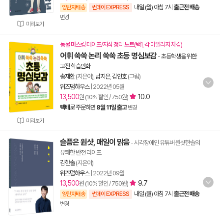
내일 (월) 아침 7시
출근전 배송
양탄자배송
썬데이 EXPRESS
변경
미리보기
동물 마스킹 테이프/지식 정리 노트(택1, 각 마일리지 차감)
어휘 쑥쑥 논리 쑥쑥 초등 명심보감
-
초등학생을 위한
고전 학습만화
송재환
(지은이),
남지은
,
김인호
(그림)
위즈덤하우스
|
2022년 05월
13,500
10.0
원 (10% 할인 / 750원)
택배
로 주문하면
8월 11일 출고
변경
미리보기
슬픔은 원샷, 매일이 맑음
- 시각장애인 유튜버 원샷한솔의
유쾌한 반전 라이프
김한솔
(지은이)
위즈덤하우스
|
2022년 09월
13,500
9.7
원 (10% 할인 / 750원)
내일 (월) 아침 7시
출근전 배송
양탄자배송
썬데이 EXPRESS
변경