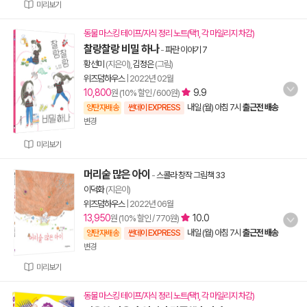
미리보기
동물 마스킹 테이프/지식 정리 노트(택1, 각 마일리지 차감)
찰랑찰랑 비밀 하나
-
파란 이야기 7
황선미
(지은이),
김정은
(그림)
위즈덤하우스
|
2022년 02월
10,800
9.9
원 (10% 할인 / 600원)
내일 (월) 아침 7시
출근전 배송
양탄자배송
썬데이 EXPRESS
변경
미리보기
머리숱 많은 아이
-
스콜라 창작 그림책 33
이덕화
(지은이)
위즈덤하우스
|
2022년 06월
13,950
10.0
원 (10% 할인 / 770원)
내일 (월) 아침 7시
출근전 배송
양탄자배송
썬데이 EXPRESS
변경
미리보기
동물 마스킹 테이프/지식 정리 노트(택1, 각 마일리지 차감)