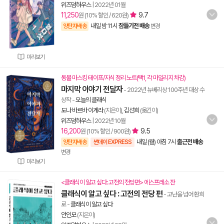
위즈덤하우스
|
2022년 01월
11,250
9.7
원 (10% 할인 / 620원)
내일 밤 11시
잠들기전 배송
양탄자배송
변경
미리보기
동물 마스킹 테이프/지식 정리 노트(택1, 각 마일리지 차감)
마지막 이야기 전달자
- 2022년 뉴베리상 100주년 대상 수
상작
-
오늘의 클래식
도나 바르바 이게라
(지은이),
김선희
(옮긴이)
위즈덤하우스
|
2022년 10월
16,200
9.5
원 (10% 할인 / 900원)
내일 (월) 아침 7시
출근전 배송
양탄자배송
썬데이 EXPRESS
변경
미리보기
<클래식이 알고 싶다: 고전의 전당편> 에스프레소 잔
클래식이 알고 싶다 : 고전의 전당 편
- 고난을 넘어 환희
로
-
클래식이 알고 싶다
안인모
(지은이)