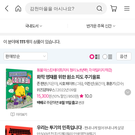
국내도서
반가운 주목 신간
이 분야에
111
개의 상품이 있습니다.
옵션
동물 마스킹 테이프/지식 정리 노트(택1, 각 마일리지 차감)
화학 영재를 위한 원소 지도 주기율표
존 판던
(지은이),
시호 페이트
(그림),
이진선
(옮긴이),
홍훈기
(감수)
위즈덤하우스
|
2022년 09월
15,300
10.0
원 (10% 할인 / 850원)
택배
로 주문하면
8월 11일 출고
변경
미리보기
우리는 투기의 민족입니다
- 쩐내 나게 벌어 부내 나게 살았
던 500년 전 조선 개미들의 인생 역전 분투기