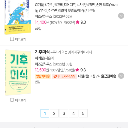
김겨울
,
김현민
,
김혼비
,
디에디트
,
박서련
,
박정민
,
손현
,
요조 (Yozo
h)
,
임진아
,
천선란
,
최민석
,
핫펠트(예은)
(지은이)
위즈덤하우스
|
2022년 02월
14,400
9.3
원 (10% 할인 / 800원)
품절
미리보기
기후미식
- 우리가 먹는 것이 지구의 미래다
이의철
(지은이)
위즈덤하우스
|
2022년 08월
13,500
9.8
원 (10% 할인 / 750원)
내일 (월) 아침 7시
출근전 배송
양탄자배송
썬데이 EXPRESS
변경
미리보기
1
2
3
4
5