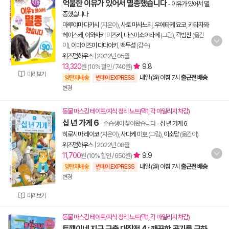
억울한 이유가 있어서 멸종했습니다
-
이유가 있어서 멸
종했습니다
마루야마 다카시
(지은이),
사토 마사노리
,
우에타케 요코
,
키타자와
헤이스케
,
이와사키 미즈키
,
나스미소이타메
(그림),
곽범신
(옮긴
이),
이마이즈미 다다아키
,
백두성
(감수)
위즈덤하우스
|
2022년 05월
13,320
9.8
원 (10% 할인 / 740원)
미리보기
내일 (월) 아침 7시
출근전 배송
양탄자배송
썬데이 EXPRESS
변경
동물 마스킹 테이프/지식 정리 노트(택1, 각 마일리지 차감)
십 년 가게 6
- 수습생이 찾아왔습니다
-
십 년 가게 6
히로시마 레이코
(지은이),
사다케 미호
(그림),
이소담
(옮긴이)
위즈덤하우스
|
2022년 08월
11,700
9.9
원 (10% 할인 / 650원)
내일 (월) 아침 7시
출근전 배송
양탄자배송
썬데이 EXPRESS
변경
미리보기
동물 마스킹 테이프/지식 정리 노트(택1, 각 마일리지 차감)
토깽이네 지구 구출 대작전 4 : 깨끗한 공기를 구하