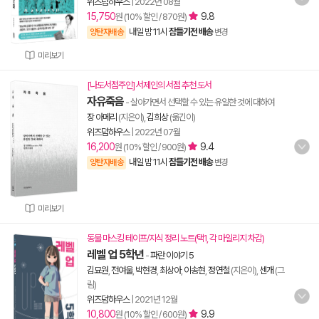
위즈덤하우스
|
2022년 08월
15,750
9.8
원 (10% 할인 / 870원)
내일 밤 11시
잠들기전 배송
양탄자배송
변경
미리보기
[나도서점주인] 서제인의 서점 추천 도서
자유죽음
- 살아가면서 선택할 수 있는 유일한 것에 대하여
장 아메리
(지은이),
김희상
(옮긴이)
위즈덤하우스
|
2022년 07월
16,200
9.4
원 (10% 할인 / 900원)
내일 밤 11시
잠들기전 배송
양탄자배송
변경
미리보기
동물 마스킹 테이프/지식 정리 노트(택1, 각 마일리지 차감)
레벨 업 5학년
-
파란 이야기 5
김묘원
,
전여울
,
박현경
,
최상아
,
이송현
,
정연철
(지은이),
센개
(그
림)
위즈덤하우스
|
2021년 12월
10,800
9.9
원 (10% 할인 / 600원)