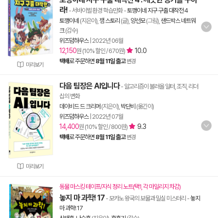
라!
- 서바이벌 환경 학습만화
-
토깽이네 지구 구출 대작전 4
토깽이네
(지은이),
잼 스토리
(글),
양선모
(그림),
샌드박스 네트워
크
(감수)
위즈덤하우스
|
2022년 06월
12,150
10.0
원 (10% 할인 / 670원)
택배
로 주문하면
8월 11일 출고
변경
미리보기
다음 팀장은 AI입니다
- 알고리즘이 불러올 일터, 조직, 리더
십의 변화
데이비드 드 크리머
(지은이),
박단비
(옮긴이)
위즈덤하우스
|
2022년 07월
14,400
9.3
원 (10% 할인 / 800원)
택배
로 주문하면
8월 11일 출고
변경
미리보기
동물 마스킹 테이프/지식 정리 노트(택1, 각 마일리지 차감)
놓지 마 과학! 17
- 모카노 왕국의 보물과 밀실 미스터리
-
놓지
마 과학! 17