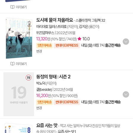
미리보기
도시에 물이 차올라요
-
스콜라 창작 그림책 32
마리아호 일러스트라호
(지은이),
김지은
(옮긴이)
위즈덤하우스
|
2022년 05월
13,320
10.0
원 (10% 할인 / 740원)
내일 (월) 아침 7시
출근전 배송
양탄자배송
썬데이 EXPRESS
변경
미리보기
동정의 형태 : 시즌 2
박노덕
(지은이)
곁(beside)
|
2022년 04월
16,200
원 (10% 할인 / 900원)
내일 (월) 아침 7시
출근전 배송
양탄자배송
썬데이 EXPRESS
변경
요즘 사는 맛
- 먹고 사는 일에 누구보다 진심인 작가들의 일상
속 음식 이야기
-
요즘 사는 맛 1