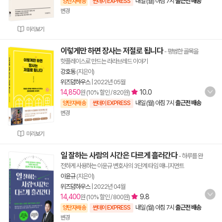
내일 (월) 아침 7시
출근전 배송
양탄자배송
썬데이 EXPRESS
변경
미리보기
이렇게만 하면 장사는 저절로 됩니다
- 평범한 골목을
핫플레이스로 만드는 라라브레드 이야기
강호동
(지은이)
위즈덤하우스
|
2022년 05월
14,850
10.0
원 (10% 할인 / 820원)
내일 (월) 아침 7시
출근전 배송
양탄자배송
썬데이 EXPRESS
변경
미리보기
일 잘하는 사람의 시간은 다르게 흘러간다
- 하루를 완
전하게 사용하는 이윤규 변호사의 3단계 타임 매니지먼트
이윤규
(지은이)
위즈덤하우스
|
2022년 04월
14,400
9.8
원 (10% 할인 / 800원)
내일 (월) 아침 7시
출근전 배송
양탄자배송
썬데이 EXPRESS
변경