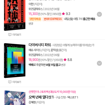
이한
(지은이)
위즈덤하우스
|
2022년 06월
15,300
9.3
원 (10% 할인 / 850원)
내일 (월) 아침 7시
출근전 배송
양탄자배송
썬데이 EXPRESS
변경
미리보기
다이버시티 파워
- 다양성은 어떻게 능력주의를 뛰어넘는가
매슈 사이드
(지은이),
문직섭
(옮긴이)
위즈덤하우스
|
2022년 09월
18,900
8.8
원 (10% 할인 / 1,050원)
택배
로 주문하면
8월 11일 출고
변경
미리보기
산뜻한 미니 토트백 (대상도서 15,000원 이상)
오백 년째 열다섯 1
- 구슬 전쟁
-
텍스트T 1
김혜정
(지은이)