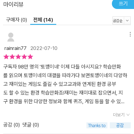
쓰기
마이리뷰
구매자 (0)
전체 (14)
메뉴
rainrain77
2022-07-10
구독자 98만 명의 '토깽이네' 이제 다들 아시지요? 학습만화
를 읽으며 토깽이네의 대결을 따라가다 보면토깽이네의 다양하
고 재미있는 게임도 즐길 수 있고교과와 연계된 환경 공부
도 할 수 있는 환경 학습만화죠!재미는 재미대로 잡으면서, 지
구 환경을 위한 다양한 정보와 함께 퀴즈, 게임 등을 할 수 있
는 책이라아이들이 시간 가는 줄 모르고 재미있게 보고,다음 편
더보기
을 또 목이 빠져라 기다리게 되는 책이랍니다. 📚숲과 미각과 바
공감 (
0
)
댓글 (0)
다를 겨우 구했던 토깽이네에게이번엔 대기신과 공기신이 나타