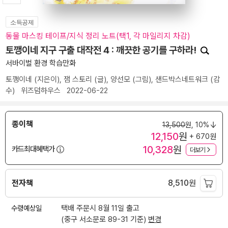
소득공제
동물 마스킹 테이프/지식 정리 노트(택1, 각 마일리지 차감)
토깽이네 지구 구출 대작전 4 : 깨끗한 공기를 구하라!
서바이벌 환경 학습만화
토깽이네
(지은이),
잼 스토리
(글),
양선모
(그림),
샌드박스네트워크
(감
수)
위즈덤하우스
2022-06-22
종이책
13,500
원,
10%
12,150
원
+ 670원
10,328
원
카드최대혜택가
더보기
전자책
8,510
원
수령예상일
택배 주문시 8월 11일 출고
(중구 서소문로 89-31 기준)
변경