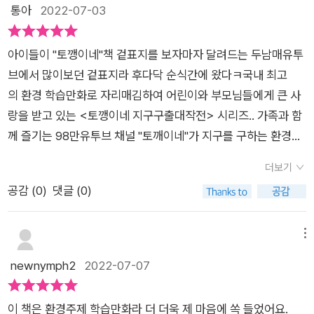
하더라도 보호하려고 애쓰자.​... 코로나 전에는 매일 같이 미세먼
구하는데 최선을 다하는 엄마 '토깽'대기의 신 '대기신'기회의 씨
통아
2022-07-03
어요~ 책에 대한 흥미를 높이기 좋은 활동이지요토깽이네 지구
지 수치를 확인하고마스크를 챙기는 것이 일상이었다.지금이야
앗에서 나온 '정령'공기의 신 '공기신'1장~6장까지 토깽이네 가족
구출 대작전은 아이들이 흥미있어할 내용과 활동들 그리고 환경
마스크가 필수인 시대지만,공기가 나빠 마스크를 써야할 때면 불
은 지구를 위해 대기신과 공기신과 게임을 진행을 해요대기신 공
에 대한 배경지식까지 쌓을 수 있는재미있는 책이에요~ 과학이
아이들이 "토깽이네"책 겉표지를 보자마자 달려드는 두남매유투
편함이 이만저만이 아니었다.부디 코로나도 미세먼지도 우리를
기신이 조선으로 데리고간 토깽이네토깽이네와 대결을 해서 토
나 환경에 관심없는 아이들도 책을 읽으면 재밌어 할거에요길고
브에서 많이보던 겉표지라 후다닥 순식간에 왔다ㅋ국내 최고
위협하지 않는 날이 어서 오기를.공기를 맑게 하기 위해서는 책에
깽이네가 얻을 걸 빼앗기 위해서죠!토깽이네가 이기면 대기를 주
긴 여름방학에~ 토깽이네 지구 구출 대작전 아이들 도서목록에
의 환경 학습만화로 자리매김하여 어린이와 부모님들에게 큰 사
도 나와있다시피에너지는 줄이고 재생 가능 에너지를 늘려야 한
고, 지게 되면 받은 걸 달라고 하는데요...여러 정황상 불리한 게
넣어보세요! -- 출판사의 도서제공으로 작성된 서평입니다--
랑을 받고 있는 <토깽이네 지구구출대작전> 시리즈.. 가족과 함
다.공기 오염을 줄이는 제도와 시스템을 마련해야 하고,개인과 기
임 조건을 받아 들이며 게임을 시작해요​게임을 하면서 우리 아이
께 즐기는 98만유투브 채널 "토깨이네"가 지구를 구하는 환경학
업, 정부가 모두 노력해야 한다.우리 개인은 환경 보호에 큰 관심
들에게 유익한 정보들을실감나는 사진과 함께 읽어 볼 수 있었어
습만화의 주인공으로 대활약하고 있다.영문도 모른채 조선시대
을 두고공기를 지키는 사소한 습관을 꾸준히 이어가야 한다.그래
요우리가 살아가는 데 없어서는 안되는 공기그런데 ...인간들은
더보기
로 타임슬립하는 토깽이네가족. 쌍둥이 대기신&정령&공기신>
서 백번 강조해도 모자르기에환경 관련 책을 보고 또 보게 한다.
대기를 오염시키고.대기는 화산 폭발, 황사 등 자연환경 때문에
공감 (
0
)
댓글 (0)
과 깨끗한 공기를 걸고 아찔한 놀이 한마당을 벌인다. 무사
아이 뿐만 아니라 나 자신도.아는 것뿐만 아니라 실천도 하는 우
생기기도 하지만,산업화가 시작되면서 각종 오염물들이 늘어나
히 울 토깽이네 가족들이 맑은 하늘을 지키고 집으로 돌아갈수 있
리가 되도록 노력할 것이다.우리가 지금 하고 있는 것은 집에서
고...주된 원이 자동차와 공장에서 많이 배출이 된다고 해요..연료
을지 궁금해요..학습만화로 되어서 멈출수없고, 쭉쭉 넘어가는 마
메뉴
불필요한 에너지 낭비를 줄이고,식물에게 방해되지 않도록 생활
가 불이 타면서 아황산 가스, 산화, 질소 등을 만들어 낸대요..공
술같이 읽는 아이들..퀴즈와 미로게임도 있어서 할수있고, 등장
newnymph2
2022-07-07
하고,웬만한 거리는 걸어서 다닌다는 것이다.늘 곁에 있기에 더욱
기를 오염시키는 이유와 원인들을 알고 있지만우리의 삶이 편해
인물들과 함께 책속으로 여행을 갈수있지요..<토깽이네 지구구
소중한 존재가족과 공기.​
지는 것 또한 무시 할 수 없는 부분이라공기의 오염을 줄이기 위
출대작전>시리즈를 보지않아서 아쉽지만 요앞시리즈들은 4권
해 실천해야 하는 것들이 잘 안되잖아요 ㅠㅠ오늘 매우 더운 날씨
이 책은 환경주제 학습만화라 더 더욱 제 마음에 쏙 들었어요.