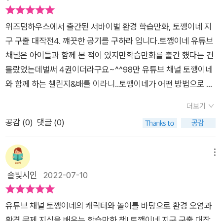
라고만 들어도 이번 주제는 대기인데요.우리가 살아가는 데 공기
에 특히 깜짝 놀랐어요.설마설마했던 일이 일어나는 순간 당황했
가 없어선 안되죠그런데 점차 대기는 오염이 되고 그 오염의 주범
땁니다.책을 덮는 순간, 어떡해! 하는 소리가 절로 나와요.막둥이
​​​위즈덤하우스에서 출간된 서바이벌 환경 학습만화, 토깽이네 지
이 바로 인간들이죠.대기는 질소, 산소, 아르곤, 이산화탄소, 등으
랑 두 손 잡고 어떡하지?를 연발했답니다. 숲과 미각, 바다와 대
구 구출 대작전4. 꺠끗한 공기를 구하라 입니다.토깽이네 유튜브
로 구성되어 있어요,대기는 화산 폭발, 황사 등 자연환경 때문에
기 지구와 우리 삶을 이루는정말 중요하고 꼭 필요한 존재들이잖
채널은 아이들과 함께 본 적이 있지만학습만화를 출간 헀다는 건
생기기도 하지만, 대부분이 바로 우리들 때문입니다.산업화가 시
아요.이것들을 건 대결이 정말 스펙터클 했어요.👌🏻토꺵이네
몰랐었는데벌써 4권이더라구요~^^​98만 유튜브 채널 토깽이네
작되면서 각종 오염물들이 늘어나고 주된 원이 바로 자동차와 공
의 재미있는 대결을 보는 재미도 꿀!👌🏻[지구를 구하라 정보 쏙
와 함께 하는 챌린지&배틀 이라니..토깽이네가 어떤 방법으로 지
장에서 많이 배출을 한다고 합니다.그래서 가까운 거리는 걸어서
쏙 코너] 를 통한 교과와 연계된 환경지식을 배우는 재미도 꿀!
구를 구출할 수 있는지 궁금해졌답니다^^이미 아이들 사이에선
혹은 자전거를 타라고 권장을 하지만..조금 힘든 게 싫어서 자동
더보기
👌🏻재미있는 OX 퀴즈와 미로 게임의 재미도 꿀! '이보다 더 재미
큰 인기를 얻고 있는 책이었기에저희 아이들의 관심도 높았답니
차를 타는 우리들입니다.ㅠㅠ​ 아무튼 토깽이네들은 대기신.공기
공감 (
0
)
댓글 (0)
있게 환경교육을 하는 방법이 있을까?'하는 생각이 들 정도로 아
다~!!​​​​토깽이네는 엄마 토깽, 아빠 토니, 첫째 나린, 둘째 다린으로
신과 내기를 하기 시작하고조선시대에 왔으니 조선 게임을 합니
이들이 정말 좋아하는 책이랍니다.재미와 교육적 효과를 가득 채
구성된 가족이네요~^^이번 이야기는 깨끗한 공기와 관련된 대
다,처음에 이겨가고 있었으나, 결국엔 패를 하게 되는데요!!!​그때
운 서바이벌 환경 학습만화! <토깽이네 지구 구출 대작전> 시리
기오염을 다루기고 있기에대기신, 공기신 쌍둥이도 등장한답니
메뉴
호야가 데리고 가면서 더 큰 문제를 알게 되는데요.바로 기후 변
즈를 꼭 읽어 보세요. 🌿위 리뷰는 도서를 제공받아, 솔직하
다.등장인물 소개에서부터 대기는 지구를 둘러싸고 있는 기체,공
솔빛시인
2022-07-10
화로 해수면이 높아지면서 육지가 바닷물에 잠기고 있다는 겁니
게 작성하였습니다.
기는 대기이 아래쪽을 구성하고 있는 기체 임을 설명하고 있어요
다.이제 지구는 인간이 살 수 없는 걸까요?마지막에 나오는 괴물
^^​앞선 시리즈에서 여러 신들과의 대결을 펼치며숲, 미각, 바다
은 누굴까요?​​역시나 중간중간 대기에 대해서 알려주며미니게임
유튜브 채널 토깽이네의 캐릭터와 놀이를 바탕으로 환경 오염과
를 찾아온 토깽이네.환경 오염이 심해질수록 힘이 커지는 악신을
도 대기와 관련되고 이미지가 연상되는 게임을 준비했더라고요.​
환경 문제 지식을 배우는 학습만화 책! 토깽이네 지구 구출 대작