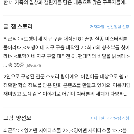
한 네 가족의 일상과 챌린지를 담은 내용으로 많은 구독자들에게
사랑을 받고 있어요. 토깽이네는 남녀노소 모두에게 즐거움을 줄
수 있도록 항상 노력하고 있어요♡
글:
잼 스토리
저자파일
신간알림 신청
최근작 :
<토깽이네 지구 구출 대작전 8 : 꿀벌 실종 미스터리를
풀어라!>
,
<토깽이네 지구 구출 대작전 7 : 최고의 청소부를 찾아
라!>
,
<토깽이네 지구 구출 대작전 6 : 팬데믹의 비밀을 밝혀라!>
… 총 39종
(모두보기)
2인으로 구성된 전문 스토리 팀이에요. 어린이를 대상으로 쉽고
정확한 학습 정보를 담은 만화 콘텐츠를 만들고 있어요. 이름처럼
재미있고 보석 같은 이야기로 어린이 여러분의 세계가 다양하게
확장되길 바랍니다. 그동안 만든 작품으로는 《만화로 보는 북유
럽 신화》, 《이현세 세계사 넓게 보기》, 《설민석의 세계사 대모험》
그림:
양선모
저자파일
신간알림 신청
등이 있어요.
최근작 :
<잉여맨 사이다스쿨 2>
,
<잉여맨 사이다스쿨 1>
,
<블