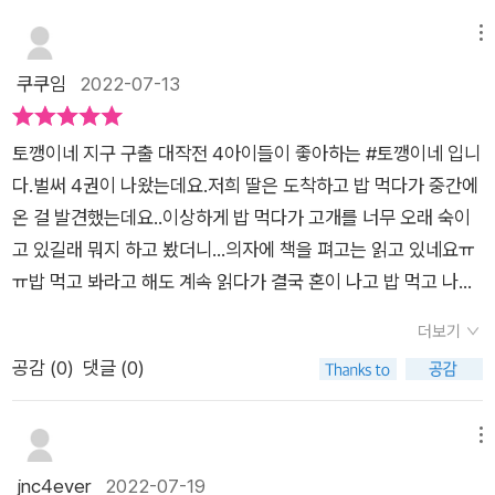
나 대결을 요청했어요.악신의 힘이 강해져 수호신들은 토꺵이네
와의 대결을멈추려고 했지만, 대기의 신들이 먼저 대결을 하기 위
메뉴
해악신이 힘을 쓸 수 없는 조선시대로 타임슬립을 했지요.오랑캐
쿠쿠임
2022-07-13
라며 토깽이네와 대기의 신들을 쫓는 사람들에게놀이패라고 우
긴 덕에, 이리저리 놀이패로 몰려다니며자신들끼리의 대결을 이
토깽이네 지구 구출 대작전 4아이들이 좋아하는 #토깽이네 입니
어가는 토깽이네와 대기의 신.그렇게 대기의 신들은 대기를 걸고,
다.벌써 4권이 나왔는데요.저희 딸은 도착하고 밥 먹다가 중간에
토깽이네는 숲과 미각, 바다를 걸어 대결을 하지요.'짚신을 신어
온 걸 발견했는데요..이상하게 밥 먹다가 고개를 너무 오래 숙이
라 게임', '돼지 씨름' 등을 펼치며 아슬아슬한 대결을 하던 토꺵이
고 있길래 뭐지 하고 봤더니...의자에 책을 펴고는 읽고 있네요ㅠ
네와 대기의 신.어머니께 놀이패를 보여드리고 싶다는 효동이
ㅠ밥 먹고 봐라고 해도 계속 읽다가 결국 혼이 나고 밥 먹고 나서
네 집으로 간토깽이네와 대기의 신은 신목을 베었다는 효동이 때
바로 읽었답니다.ㅎ​3편에선 해신과 대결을 하면서 토깽이네가
문에엄청난 오해로 커다란 위기에 빠지고 마는데..... - 오늘의 이
더보기
이기면서 바다고 얻게 되었는데요.이번에는 조선으로 가게 된 토
야기는 정말 더욱 박진감이 넘쳤습니다.자꾸만 고개를 들이밀
공감 (
0
)
댓글 (0)
깽이네알고 보니 대기신 공기신이 데리고 온 거였어요토깽이네
며 탈을 쓰고 나타나는 '목아'수상해 보이는 목아는 어떤 활약
와 대결을 해서 토깽이네가 얻을 걸 빼앗기 위해서죠!토깽이네가
을 펼치게 될는지,신목을 벤 효동이는 어떻게 위기를 벗어나게 될
이기면 대기를 주고, 지게 되면 이때까지 받은 걸 달라고 하는데
메뉴
지,또 토깽이네는 남은 게임에서 대기의 신을 이길지너무너무 기
요​ 그렇게 대기오염에서 탈출해라! 게임입니다.대기신 공기식이
jnc4ever
2022-07-19
대하며 읽게 되는 이야기였답니다.예상과 달리 흘러가는 반전