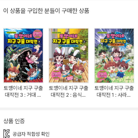
패밀리 유튜브 채널 ‘토깽이네’가 지구를 구하는 환경 학습만화의
이 상품을 구입한 분들이 구매한 상품
주인공으로 대활약하고 있다. 특별한 영웅이 아닌 평범한 가족 토
깽이네가 환경을 지키고 지구를 구하기 위해 고군분투하는 모습
을 지켜보고 있으면, 자신도 모르게 마음속 깊이 응원하게 된다.
토깽이네 가족에게 따듯한 공감과 응원을 보내는 어린이 독자들
이 늘어나고 있는 이유이다. 이번에는 영문도 모른 채 조선 시대
로 타임 슬립을 하게 된 토깽이네, 쌍둥이 대기신과 깨끗한 공기
를 걸고 아찔한 놀이 한마당을 벌인다. 토깽이네는 이번에도 맑은
하늘을 지켜내고 무사히 집으로 돌아올 수 있을까? 이 책의 특징
● 손에 땀을 쥐는 배틀 스토리에 환경 정보가 잘 어우러져, 만화
토깽이네 지구 구출
토깽이네 지구 구출
토깽이네 지구 구출
대작전 3 : 거대 괴
대작전 2 : 음식물
대작전 1 : 사라져
를 읽기만 해도 환경 상식이 머릿속에 쏙 들어와요. ● 초등학교
물로부터 바다를 구
쓰레기에서 지구를
가는 숲을 구하라
교과 과정의 환경 내용과 최신 정보를 다루고 있어요. ● 가족, 친
하라!
구하라
구들과 함께할 수 있는 토깽이네 게임 4가지를 소개해요! ● 알찬
상품 인증
정보 페이지와 액티비티가 있어, 환경 정보를 정리하고 다져요!
미세먼지로 오염된 대기, 더 이상 물러설 곳은 없다! 토깽이네 V
공급자 적합성 확인