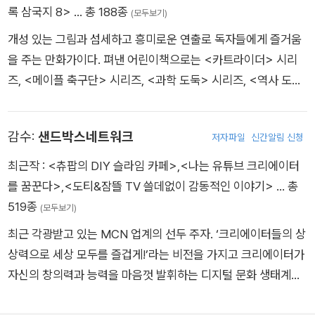
록 삼국지 8>
… 총 188종
(모두보기)
개성 있는 그림과 섬세하고 흥미로운 연출로 독자들에게 즐거움
을 주는 만화가이다. 펴낸 어린이책으로는 <카트라이더> 시리
즈, <메이플 축구단> 시리즈, <과학 도둑> 시리즈, <역사 도둑
> 시리즈, <신비아파트 고스트탐험대> 시리즈, <토깽이네 지구
구출 대작전> 시리즈, <잉여맨 사이다스쿨> 시리즈 등이 있다.
감수:
샌드박스네트워크
저자파일
신간알림 신청
최근작 :
<츄팝의 DIY 슬라임 카페>
,
<나는 유튜브 크리에이터
를 꿈꾼다>
,
<도티&잠뜰 TV 쓸데없이 감동적인 이야기>
… 총
519종
(모두보기)
최근 각광받고 있는 MCN 업계의 선두 주자. ‘크리에이터들의 상
상력으로 세상 모두를 즐겁게!’라는 비전을 가지고 크리에이터가
자신의 창의력과 능력을 마음껏 발휘하는 디지털 문화 생태계를
조성하고자 한다. 대표 크리에이터로는 슈뻘맨, 말이야와 친구들,