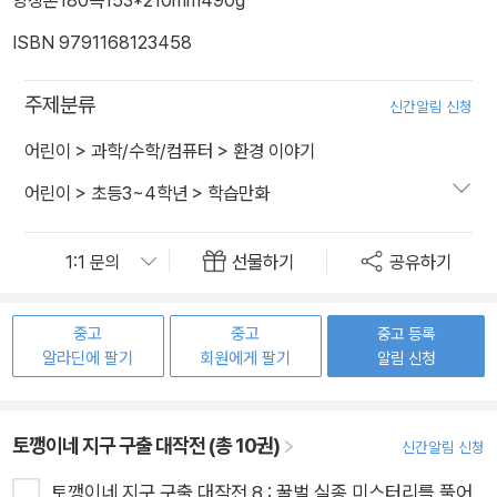
ISBN 9791168123458
주제분류
신간알림 신청
어린이
>
과학/수학/컴퓨터
>
환경 이야기
어린이
>
초등3~4학년
>
학습만화
선물하기
공유하기
중고
중고
중고 등록
알라딘에 팔기
회원에게 팔기
알림 신청
토깽이네 지구 구출 대작전 (총 10권)
신간알림 신청
토깽이네 지구 구출 대작전 8 : 꿀벌 실종 미스터리를 풀어