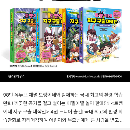
98만 유튜브 채널 토깽이네와 함께하는 국내 최고의 환경 학습
만화! 깨끗한 공기를 걸고 벌이는 아찔아찔 놀이 한마당! <토깽
이네 지구 구출 대작전> 4권 드디어 출간! 국내 최고의 환경 학
습만화로 자리매김하여 어린이와 부모님에게 큰 사랑을 받고 있
는 <토깽이네 지구 구출 대작전> 시리즈! 가족과 다 함께 즐기는