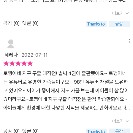
겨보고, 앞의 시리즈도 봐야겠다.다양한 재미와 지식까지 즐길 수
사와 미세먼지의 차이점, 오존층 파괴 등 아이들이 알아야 할 정
가족, 친구들과 함께 할 수 있는 토깽이네 게임 6가지 소개- 알찬
있는 학습만화를 찾는다면 토깽이네 지구 구출 대작전을 추천한
더보기
보들이 알기 쉽게 설명하고 있어대기오염에 대한 경각심을 가지
정보 페이지 및 액티비티 학습 98만 유튜브 채널 토깽이네와 함
다.
공감 (
0
)
댓글 (0)
는데 큰 역할을 했답니다.​대기 오염을 줄이는 방법에 대해서도 다
께하는 국내 최고의 환경 학습만화 시리즈,이번에는 쌍둥이 대기
루고 있어아이가 심각하게 보더니이제 재활용도 잘하고 가까운
신과 깨끗한 공기를 걸고 아찔한 놀이 한마당을 벌인다.​대기 오염
거리는 걸어다니겠다고 하더라구요.불도 잘끄고 화분도 잘 키운
이란, 인간이 만들어 낸 오염 물질이 대기를 오염시켜,인간과 동
메뉴
다기에함께 실천하며 응원해주기로 했답니다^^​​환경에 대해 알아
식물에 나쁜 영향을 주는 상태를 말한다.오늘날 지구상에서 가장
세레나
2022-07-11
보고 다양한 게임 또한 즐길 수 있었던 책이었어요.서바이벌 환경
심각한 환경 문제 하나로 꼽히며, 수많은 문제를 일으키고 있
학습만화위즈덤하우스의 토깽이네 지구 구출 대작전 4. 깨끗한
다. 대기의 구성 성분 = 질소 78% + 산소 21% + 아르곤 0.93%
토깽이네 지구 구출 대작전! 벌써 4권이 출판됐어요~ 토깽이네
공기를 구하라! 였습니다.​​- 본 리뷰는 도서협찬을 받고 주관적인
+ 이산화 탄소 0.03% + 기타 0.04% 공기의 역할1. 태양에서 나
는 유튜버로 유명한 가족들이구요~ 98만 유튜버 채널을 보유하
견해로 작성되었습니다. -
온 빛과 열을 꼭 필요한 만큼만 지구에 들어오도록 조절2. 우주에
고 있어요~ 아이가 좋아해서 저도 가끔 보는데 아이들이 참 많이
서 날아오는 운석을 마찰열로 태워 지구와 충돌 막기3. 생물이 호
컸더라구요~토깽이네 지구 구출 대작전은 환경 학습만화에요~
흡하는 데 꼭 필요한 산소가 포함4. 소리와 냄새 전달5. 식물이
아이들에게 환경에 대한 다양한 지식을 제공하는 만화에요교과
광합성을 하는 데 꼭 필요한 이산화 탄소 포함 교과 연계 : 3-1 과
로 연계되는 지식들도 실려 있어요~ 재미와 학습 모두 도움이 되
학 지구의 모습 / 6-1 과학 여러 가지 기체​늘 곁에 있어 소중함을
더보기
는 구성이지요많은 신들과 대결을 했던 토깽이네~신들과 대결을
몰랐던 공기,인간을 포함한 모든 생명체가 살아 숨 쉬는 데 꼭 필
공감 (
0
)
댓글 (0)