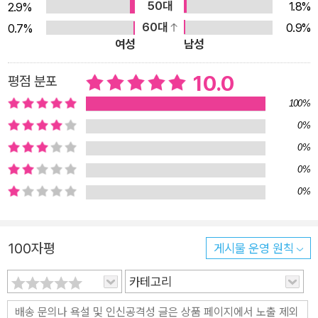
50대
1.8%
2.9%
냈다. 흥미진진한 스토리를 따라가다 보면 어린이 독자는 환경 정
60대
0.9%
0.7%
보를 자연스럽게, 그리고 마음 깊이 익힐 수 있다. 인간을 포함한
여성
남성
모든 생명체가 살아 숨 쉬는 데 꼭 필요하지만, 늘 곁에 있어 몰랐
10.0
평점 분포
던 공기. 공기의 소중함을 배우고 환경에 대해 진지하게 고민해
볼 수 있는 독서 시간이 될 것이다. 신나는 게임, 유익한 환경 정
100%
보, 즐거운 액티비티! 지구 환경을 구하는 종합 선물 세트! 패밀리
0%
유튜브 채널 ’토깽이네’의 귀여운 캐릭터 토깽 씨, 토니 씨, 나린,
0%
다린! 네 명의 캐릭터와 쌍둥이 대기신, 공기신은 깨끗한 공기를
0%
걸고 대결을 벌인다. 특히 이번 4권은 배경이 조선 시대인 만큼,
0%
우리나라 전통 놀이를 응용한 참신하고 다채로운 게임들로 가득
채웠다. 짚신을 신어라, 돼지씨름, 까막잡기 등 전 세계적으로 인
기 있는 K-게임을 가족, 친구들과 다 함께 입맛 따라 즐겨 보자.
100자평
게시물 운영 원칙
동시에 알찬 정보 페이지와 즐거운 액티비티를 통해 환경 정보를
카테고리
되짚어 보고, 배운 내용을 복습할 수 있다. 말 그대로 지구 환경을
구하는 종합 선물 세트와 같은 책이 될 것이다.