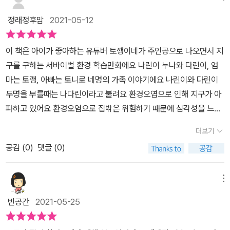
새로운 질병이 생겨 결국 인간에게도 영향을 미치니까 우리가 더욱
냥 아기자기한토끼모습으로 열심히 게임에 임하고 유머와 환경에 대
심각하게 현재 상황을 인지하고 해결해 나가야할 것 같아요.이렇게
정래정후맘
2021-05-12
한 교훈이 있는학습만화책 서바이벌 환경 학습만화 토깽이네 지구 구
심각한 대기오염 상황이기 때문에 토깽이네 가족은 집에만 있어야 해
출 대작전1. 사라져 가는 숲을 구하라아이들에게 환경의 중요성을 알
요. 심심해서 휴지불기 게임을 하며 즐겁게 놀다가 잠이 들어요. 지구
이 책은 아이가 좋아하는 유튜버 토깽이네가 주인공으로 나오면서 지
려주고 싶지만뭐 제대로 듣지를 않잖아요?? 그래서 재활용이며 환경
가 다시 살아나서 숲에서 캠핑하고 싶다고 산신께 빌면서...기회의 씨
구를 구하는 서바이벌 환경 학습만화에요 나린이 누나와 다린이, 엄
보호를왜 해야되는등등 이야길 해주고 싶었는데 서바이벌 환경 학습
앗에서 싹이 나서 생겨난 정령이 그 소원을 듣고, 진짜 산신에게 전달
마는 토깽, 아빠는 토니로 네명의 가족 이야기에요 나린이와 다린이
만화 토깽이네 지구 구출 대작전1. 사라져 가는 숲을 구하라를 보여주
해 줍니다. 그래서, 산신과 호야가 토깽이네 집에 갑자기 찾아와요. 하
두명을 부를때는 나다린이라고 불려요 환경오염으로 인해 지구가 아
면서함께 이야길 나누고 대화하는 시간을 가져서 너무 좋았어요아이
핫! 설정이 정말 재미있죠. 산신은 자신과 대결을 해서 이기면 숲을 되
파하고 있어요 환경오염으로 집밖은 위험하기 때문에 심각성을 느껴
들과 함께 토깽이네 지구 구출 대작전 열심히 보고환경문제에 더욱
돌려준다고 말하고, 토깽이네 가족과 여러 게임들을 하게 됩니다. 토
요 여기서 현재에도 얼마나 환경오염으로 동물들의 서식지를 빼앗기
관심을 가져 지구를 생각하는 가족이 될께요​​​​해당 업체에서 도서를 제
더보기
깽이네 가족 특유의 재미있는 게임들을 하면서 이야기가 진행되
고 있는지 생각하게되어요 왜 숲이 사라지는지 숲의 역할을 배워봅니
공받아 작성한 솔직한 후기입니다.​
고, 이야기 중간에는 숲의 중요성, 지구의 구조, 열대우림의 소개 등
공감 (
0
)
댓글 (0)
다 산신과 호야의 등장으로 내용은 더 흥미진진 해집니다 게임을 하
과학적으로 생각해볼 수 있는 좋은 이야기와 환경 관련 단어찾기 초
여 이길 경우 숲을 돌려준다고 해서 게임이 시작되요 환경관관련된
성게임, 미로찾기, 숨은그림찾기 등 재미있는 놀이가 있어요.학습만
단어를 맞춰보는 초성퀴즈 도전! 스토리 중간에 환경 관련게임도 풀
메뉴
화책 읽으며 즐겁게 독서하고 싶은 초등학생들에게 이 책을 추천합니
어보는 시간을 갖아요 산업이 발달되면서 인구가 늘어나고 인간은 도
빈공간
2021-05-25
다.[출판사로부터 도서협찬을 받았고 본인의 주관적인 견해에 의하여
로를 만들고, 집과 공장을 만들고, 광물이나 목재를 얻기 위해 숲을 훼
작성함]#토깽이네지구구출대작전1, #사라져가는숲을구하라, #위즈
손 되고 있음에 결국 환경 파괴는 인간이 하고 있음이 안타까움을 주