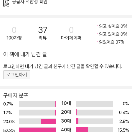
공급자 적합성 확인
게 다루고 있기 때문에 이 책을 읽으면서 ‘토깽이네’와 함께 병든 지구
와 숲을 돌볼 수 있는 방법을 배우게 될 것이고, 좀 더 밝은 우리의 지
구에 한 발짝 다가가게 될 것이다. ‘사라진 숲’을 구하기 위한 토깽이
읽고 싶어요 0명
0
37
0
네의 챌린지&배틀 친구와 가족과 함께 할 수 있는 다양한 게임과 교
읽고 있어요 0명
과와 연계된 유익한 환경 정보 〈토깽이네 지구 구출 대작전>은 토깽,
100자평
리뷰
마이페이퍼
읽었어요 37명
토니, 나린, 다린의 토깽이네 패밀리가 오염된 지구를 구하는 내용이
다. 1권에서는 숲을 구하는 내용을 다루며, 메인 게임인 ‘사라져 가는
이 책에 내가 남긴 글
숲을 구하라’ 는 권 전체 스토리를 이끌고 있다. 그래서 이 책을 읽는
로그인하면 내가 남긴 글과 친구가 남긴 글을 확인할 수 있습니다.
어린이들이 토깽이네와 함께 직접 숲을 구하고 있는 대작전을 하고
로그인하기
있다는 느낌을 가질 수 있게 한다. 즉, 독자들은 토깽이네와 함께 챌린
지&배틀을 하면서 가상현실과 현재를 넘나드는 게임의 재미를 느낄
수 있다. 그리고 가족과 친구와 함께할 수 있는 ‘토깽이네 게임’ 7가지
구매자 분포
가 들어 있어서 책을 읽고 나서도 활용할 수 있다. 뿐만 아니라, 유익
10대
0%
0.7%
하고 알찬 환경 관련 정보가 들어 있고 직접 해 볼 수 있는 환경 관련
20대
0.4%
1.7%
워크 활동도 수록되어 있는 재미와 교육성을 모두 갖춘 책이다. 우리
30대
2.8%
20.0%
가 ‘함께’ 한다면 지구를 구할 수 있다! 병든 지구와 숲을 되찾기 위한
40대
15.5%
52.3%