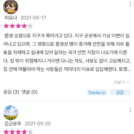
메뉴
피오나
2021-05-17
환경 오염으로 지구가 죽어가고 있다. 지구 곳곳에서 기상 이변이 일
어나고 있으며, 그 영향으로 환경성 병이 증가해 안전을 위해 외부 활
동을 자제하고 실내에 있어 달라는 국가 안전 지침이 나오기에 이른
다. 집 밖이 위험해지니 거리엔 다니는 차도, 사람도 없이 고요해지고,
집 안에 머물러야 하는 사람들은 저마다의 이유로 답답해한다. 토깽
이네 집 가족들도 마찬가지였는데, 엄마와 아빠는 나린과 다린을 위
더보기
해 거실에 텐트를 치고 토깽이네 캠핑장을 만든다. 게임도 하고, 삼
공감 (
3
)
댓글 (0)
겹살도 구워 먹고, 캠핑을 즐기는 토깽이네 집에 갑자기 산과 숲을 지
키는 꼬마 도령 산신과 커다란 고양이처럼 생긴 호랑이 호야가 나타
난다. 이들은 숲을 되찾을 기회를 주겠다며, ‘게임에서 이기면 지구의
메뉴
숲을 되돌려 주겠다’는 제안을 한다. 그렇게 해서 토깽이네와 산신팀
은근공주
2021-05-20
의 한판 승부가 시작되는데.. 과연 토깽이네 가족은 인류를 구하는 영