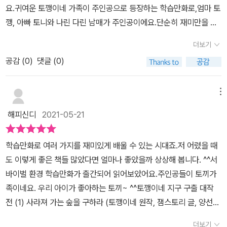
사라지고 있는 이유, 멸종 위기에 처한 동식물, 오존층의 파괴와 열대
요.귀여운 토깽이네 가족이 주인공으로 등장하는 학습만화로,엄마 토
여운 캐릭터들이 들려주는 이야기도 재미있고 유익하지만 게임을 통
우림의 훼손 등에 관한 정보를 쉽고, 재미있게 만날 수 있다. 특히나
깽, 아빠 토니와 나린 다린 남매가 주인공이에요.단순히 재미만을 위
해 아이가 책을 읽는 동안 지루하지 않고 여러가지를 해볼수 있도록
평범한 가족들이 지구를 구한다는 설정도 친근감 있게 읽을 수 있고,
한 학습만화가 절대 아니더라고요.요즘 한창 이슈가 되고 있는 기상
책에 대한 흥미를 더 유발하고 환경의 중요성을 알아가는 시간을 보
더보기
기존 학습만화에서 잘 다루지 않았던 ‘환경’이라는 주제를 다루고 있
이변과, 환경 문제, 그리고사라져 가고 있는 숲의 이야기를 담은 책이
낼수 있고자신이 환경을 보호하고 지키기 위해 해야 할 행동이 무엇
다는 점도 추천해주고 싶은 지점이다. 지구와 환경의 문제를 현실감
공감 (
0
)
댓글 (0)
라 참 좋았어요.게다가 교과 연계된 유익하고 알찬 정보가 가득하답
인지를 스스로 생각할수 있는 시간을 가질수 있도록 도와주는 등 많
있게 다루면서도 다양한 게임을 통해 즐길 수 있고, 교과 연계된 정보
니다.-심각한 기상이변과 환경오염 속에서 지구는 죽어갔고,더불의
은 도움이 되는 책이다. [출판사로부터 도서 협찬을 받았고 본인
들을 통해 유익한 공부도 할 수 있는 학습 만화를 만나 보자! 지구를
사람들의 삶도 파괴되고 있는 어느 날이었어요.사람들은 방독면과 청
메뉴
의 주관적인 견해에 의하여 작성함]
구하는 <토깽이네 지구 구출 대작전> 시리즈에서는 앞으로 음식, 바
정복으로 근근이 버티고 있었고,환경뿐 아니라 사람들 또한 환경성
해피신디
2021-05-21
다 등의 주제로 계속 이어질 예정이라고 하니, 다음 이야기도 기대해
병이 증가했지요.심각해진 대기오염 물질 때문에 싹조차 나지 못하는
본다. *출판사로부터 도서를 제공받아 주관적으로 작성한 리뷰입니
숲은 점점 죽어가고만 있던 날들이었답니다.나린이는 할머니 선물인
학습만화로 여러 가지를 재미있게 배울 수 있는 시대죠.저 어렸을 때
다.
'기회의 씨앗'의 싹을 기다리며 어느 날 혹시하는 마음에 산신에게 숲
도 이렇게 좋은 책들 많았다면 얼마나 좋았을까 상상해 봅니다. ^^서
을 돌려달라고 빌었고마침 기회의 씨앗에서 싹이 나는 순간 생겨난
바이벌 환경 학습만화가 출간되어 읽어보았어요.주인공들이 토끼가
정령이정말로 산신에게 이야기를 전해, 산신이 찾아오게 됩니다.동글
족이네요. 우리 아이가 좋아하는 토끼~ ^^토깽이네 지구 구출 대작
동글 호랑이 호야도 함께 말이지요.숲을 망가뜨려버린 인간들에게 좋
전 (1) 사라져 가는 숲을 구하라 (토깽이네 원작, 잼스토리 글, 양선모
은 감정이 있을 리 없는산신과 호랑이인 호야는 숲의 중요성을 제대
그림, 샌드박스네트워크 감수, 위즈덤하우스)85만 구독자가 있는 토
로 모르는나린이 다린이에게 숲의 역할과 중요성을 가르쳐 주었고,숲
더보기