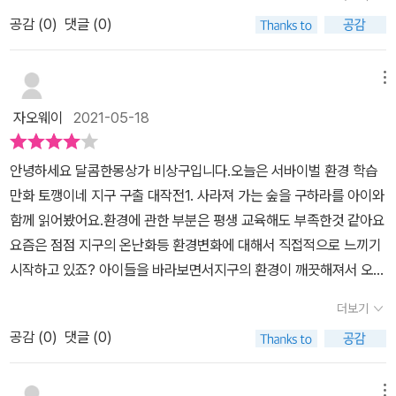
깽이네는놀이, 교육, 체험, 장난감, 챌린지 등부모와 아이가 함께 다양
을 되찾을 수 있는 기회를 찾기 위해 나린이와 다린이는신선과 호야
공감 (
0
)
댓글 (0)
한 놀이를 하는 유튜브 채널을 말합니다.앞으로도 재미있는 가족놀이
의 제안대로 다양한 대결을 시작합니다.휴지 오래 불기, 땅따먹기, 구
를 소개하기 위해 노력할 거라는멋진 가족, 토깽이네가 이 책의 주인
슬 꿰어 목걸이 만들기,커플 이구동성, 그릇없이 라면 먹기 vs 수저없
공이고,이 책 내용에서도 놀이를 소개해 주는 부분이 많아요.엄마가
메뉴
이 라면 먹기그리고 장애물 이어달리기와 보물 찾기까지 각종 다양한
토깽, 아빠는 토니,아이들은 나린이와 다린입니다.모두 토끼 귀를 하
게임들을 함께 하며 지구를 위한 대결을 시작했답니다. - ✔과연 나린
자오웨이
2021-05-18
고 있는 귀여운 캐릭터들이죠.이 외에도 정령, 호야, 산신이 등장하는
이와 다린이는 신선, 호야와의 대결에서 이겨, 점점 죽어가는 지구를
데,특히, 기회의 씨앗에서 나온 귀여운 정령이 너무 귀여워서우리 아
위해 숲을 다시 되찾아 줄 수 있을까요?✔숲이 사라지고 지구가 아파
안녕하세요 달콤한몽상가 비상구입니다.오늘은 서바이벌 환경 학습
이가 귀여운 목소리 만들며 신나게 읽습니다.이야기의 배경은 정말
하게 된 원인은 무엇일까요?✔숲과 자구를 위해, 앞으로 우리가 할
만화 토깽이네 지구 구출 대작전1. 사라져 가는 숲을 구하라를 아이와
실감나고 무섭기까지 해요.병들어가고 있는 지금의 지구가미래에 더
수 있는 일은 뭘까요? 학습만화 사이사이 환경 관련 정보가 있어서
함께 읽어봤어요.환경에 관한 부분은 평생 교육해도 부족한것 같아요
욱 병들어 있는 모습입니다.죽어가고 있는 지구!우리가 당장 변하지
더 알찼고요. 아이와 함께 풀어보거나 숨은 그림 찾기 등도 할 수도 있
요즘은 점점 지구의 온난화등 환경변화에 대해서 직접적으로 느끼기
않으면 닥칠 미래의 모습인 거죠.지금이라도 늦지 않았으니 이런 깨
고,멸종 동물에 대해서도 알아볼 수 있어서 더욱 좋았답니다.만화도
시작하고 있죠? 아이들을 바라보면서지구의 환경이 깨끗해져서 오래
달음 주는 좋은 책 읽고우리 모두 환경보호에 동참해요.대기오염문
재미있지만 이렇게 골고루 접할 수 있어 더 좋았어요.또, 토깽이네의
도록 이 지구에서 함께 살아가게되길 바래보는데요 그 첫번째 발걸음
제, 쓰레기문제, 온난화문제 등 여러 기후변화문제도 있고, 자연을 아
더보기
다양하고 재미있는 게임들도 즐길 수 있도록게임마다 자세한 설명이
이 바로 환경교육!!유명 유튜브 토깽이네를 토대로 출간된 책이라고
름답게 지키지 못하는 여러 가지 사건들도 있죠. 산불이 나거나 바다
있고 따로 한눈에 볼 수 있는 곳도따로 마련되어 있어 아이와 재미있
공감 (
0
)
댓글 (0)
하더라구요토깽, 토니, 나린, 다린의 토깽이네 패밀리가 오염된 지구
가 오염되는 등 지금도 우리가 심각하게 알고 있는 여러 환경문제들
게 놀아볼 수 있었어요. 🌿 위 리뷰는 도서를 제공받아 읽고, 직접 솔
를 구하는 내용인학습만화입니다. 산신팀과 게임을 해서 승리를 해야
을 이 책에서 실감나게 표현해 줍니다. 환경오염으로 인해 여러 가지
직하게 작성하였습니다.
되는 설정이예요일단 제목부터가 토깽이네라서 토끼머리띠를 한것마
메뉴