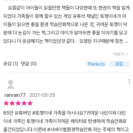
웅이 되어 사라져 가는 숲을 살릴 수 있을까? 85만 명의 구독자를
요즘같이 아이들이 읽을만한 책들이 다양한때 또 한권의 책을 알게
보유한 유튜브 채널 토깽이네가 학습만화의 주인공이 되었다. 토깽이
되었다.가족들이 함께 할수 있는 게임 유튜브 채널인 토깽이네가 아
네는 누구나 즐길 수 있는 평범한 네 가족의 일상을 담고 있는 채널인
이들이 읽으면 좋을 환경 학습만화책으로 나온 것, 귀여운 토깽이 덕
데, 그 장점을 고스란히 학습만화에 담고 있다. 유튜브 채널에 나오는
분에 더 눈길이 가는 책,그리고 아이가 알아두면 좋을 이야기를 담고
게임들이 수록되어 토깽이네와 함께 챌린지&배틀을 해가면서 이야기
있다니 더 궁금해지는 책이었던것 같다. 오염된 지구때문에 힘든 시
가 진행되고 있기 때문이다. 메인 게임은 ‘사라져 가는 숲을 구하
간을 보내고 있는 토깽이네어느날 산을 지키는 산신과 호야가 나타나
라’이고, 꿀벌을 찾아야만 숲을 되돌릴 수 있다. 꿀벌이 어디 있는지는
더보기
게임에서 이기면 지구의 숲을 돌려주겠다는 제안을 하고지구를 구하
붉은 박쥐와 반달가슴곰을 만나야지 알 수 있다. 각각의 단계로 이동
공감 (
1
)
댓글 (0)
기 위해 토깽이네와 산신팀의 승부가 펼쳐지는데... 책속에는 아이들
하기 위해서는 게임에 승리를 해야 하는데, 땅 따먹기, 도구 없이 라면
의 눈높이에 맞게 사라져가는 숲을 구하기 위한 이야기를 귀여운 캐
먹기, 장애물 이어달리기 등등 실제로 집에서 가족들과 해볼 수 있는
릭터들이 등장하고 재미있는 이야기로 담고 있을뿐만 아니라 토깽이
메뉴
게임들이 등장한다. 오염된 지구 때문에 집에서 힘든 시간을 보내고
네 유튜브 채널에 있는 여러가지의 재미있고 신나는 게임을 담고 있
있는 토깽이네의 모습과 코로나로 인해 자택근무 등 집에만 있게 된
rainrain77
2021-05-25
어서 아이와 함께 가족들이 함께 즐길수 있도록 되어 있다. 그리고
우리의 모습은 크게 다르지 않다. 실제로 환경 문제는 만화 속 설정만
교과 연계되어 환경에 대한 정보와 환경 보호하는 방법 등 아이가 알
큼은 아니더라도 심각한 수준에 이른 게 사실이고 말이다. 학습만화
85만 유튜버인 #토깽이네 가족을 아시나요?귀여운 나린이와 다린
아두어야 하는 유익한 정보가 함께 담겨 있고환경 관련으로 직접 해
를 통해서 재미있게 이야기를 읽으면서, 지구를 구하기 위한 각종 과
이네 가족인 토깽이네 가족이귀여운 캐릭터로 탄생하여 학습만화로
볼수 있는 워크북 활동이 있어서 단어게임, 미로찾기, 숨은 그림 찾기
학 정보들을 함께 익힐 수 있어 더욱 유익한 책이었다. 그리고 숲이
출간되었답니다.이른바 #서바이벌환경학습만화 라는 주제의 책이고
등을 통해 환경에 대한 개념을 쉽게 이해할수 있도록 되어 있다. 귀