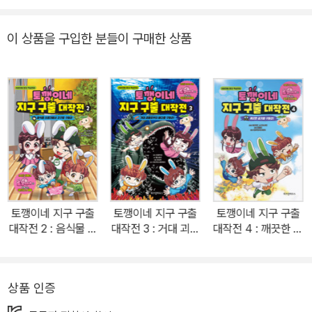
깽이네 지구 구출 대작전>의 차별성은 무엇일까? 그건 우리가 살아
가는 현실과 함께 현실을 보다 행복하게 보낼 수 있는 방법이 담겨져
이 상품을 구입한 분들이 구매한 상품
있다는 것이다. ‘토깽이네’는 가족과 함께할 수 있는 게임이 가득 담겨
있는 패밀리 채널이다. 그렇기 때문에 집에만 있게 된 코로나 시대에
가족이 함께 모여서 보기에 좋다. 이 채널을 통해서 우리는 가족과 함
께 의미 있는 시간을 보낼 수 있고, 코로나 이후에 정착된 가족과 함께
하는 문화 속에서도 더 알찬 시간을 보낼 수 있다. 이런 토깽이네 채널
의 장점을 바탕으로 평범한 가족이 지구를 구하는 재미있는 스토리와
세계관, 캐릭성을 구축해서 <토깽이네 지구 구출 대작전>이 탄생했
다. <토깽이네 지구 구출 대작전>은 긴장감 넘치는 스토리와 유튜브
채널에 나오는 게임 그리고 ‘사라져 가는 지구의 숲을 구하자’ 라는 콘
토깽이네 지구 구출
토깽이네 지구 구출
토깽이네 지구 구출
셉트가 잘 어우러진 흥미진진한 학습만화이다. <토깽이네 지구 구출
대작전 2 : 음식물 쓰
대작전 3 : 거대 괴물
대작전 4 : 깨끗한 공
대작전>은 기존 학습만화 영역에서 다루지 않은 ‘환경’이라는 주제를
레기에서 지구를 구
로부터 바다를 구하
기를 구하라!
하라
라!
다루고 있다. 오염된 지구, 제한된 일상, 코로나 시대를 살아가는 우리
에게 ‘환경’에 대한 정보는 꼭 필요하다. 현재 우리가 살아가고 있는
상품 인증
지구와 환경의 문제를 <토깽이네 지구 구출 대작전>에서 현실감 있