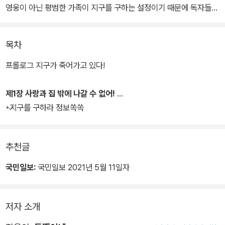
영웅이 아닌 평범한 가족이 지구를 구하는 설정이기 때문에 독자들에
게 더 친근감을 주고 공감을 불러일으킨다.
목차
오염된 지구 때문에 집에서 힘든 시간을 보내고 있는 토깽이네에게
어느 날 어디선가 산신과 호야가 나타난다. 산신은 ‘게임에서 이기면
프롤로그 지구가 죽어가고 있다!
지구의 숲을 돌려주겠다’는 매력적인 제안을 한다. 드디어 지구를 구
하기 위한 토깽이네와 산신팀의 긴장감 넘치는 한판 승부가 시작된
제1장 사랑과 집 밖에 나갈 수 없어!
다! 과연 토깽이네는 사라져 가는 숲을 찾을 수 있을까?
•지구를 구하라 정보쏙쏙
추천글
국민일보:
국민일보 2021년 5월 11일자
저자 소개