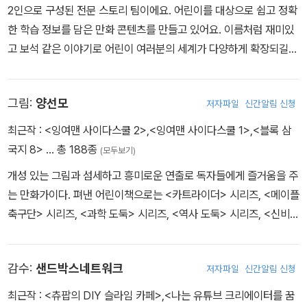
2인으로 구성된 전문 스토리 팀이에요. 어린이를 대상으로 쉽고 정확
한 학습 정보를 담은 만화 콘텐츠를 만들고 있어요. 이름처럼 재미있
고 보석 같은 이야기로 어린이 여러분의 세계가 다양하게 확장되길
바랍니다. 그동안 만든 작품으로는 《만화로 보는 북유럽 신화》, 《이
현세 세계사 넓게 보기》, 《설민석의 세계사 대모험》 등이 있어요.
그림:
양선모
저자파일
신간알림 신청
최근작 :
<잉여맨 사이다스쿨 2>
,
<잉여맨 사이다스쿨 1>
,
<블록 삼
국지 8>
… 총 188종
(모두보기)
개성 있는 그림과 섬세하고 흥미로운 연출로 독자들에게 즐거움을 주
는 만화가이다. 펴낸 어린이책으로는 <카트라이더> 시리즈, <메이플
축구단> 시리즈, <과학 도둑> 시리즈, <역사 도둑> 시리즈, <신비아
파트 고스트탐험대> 시리즈, <토깽이네 지구 구출 대작전> 시리즈,
<잉여맨 사이다스쿨> 시리즈 등이 있다.
감수:
샌드박스네트워크
저자파일
신간알림 신청
최근작 :
<츄팝의 DIY 슬라임 카페>
,
<나는 유튜브 크리에이터를 꿈