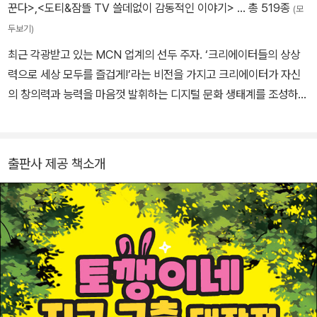
꾼다>
,
<도티&잠뜰 TV 쓸데없이 감동적인 이야기>
… 총 519종
(모
두보기)
최근 각광받고 있는 MCN 업계의 선두 주자. ‘크리에이터들의 상상
력으로 세상 모두를 즐겁게!’라는 비전을 가지고 크리에이터가 자신
의 창의력과 능력을 마음껏 발휘하는 디지털 문화 생태계를 조성하고
자 한다. 대표 크리에이터로는 슈뻘맨, 말이야와 친구들, 도티, 백앤
아, 빨간내복야코 등이 있다.
출판사 제공 책소개