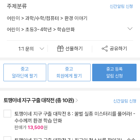
주제분류
신간알림 신청
어린이
>
과학/수학/컴퓨터
>
환경 이야기
어린이
>
초등3~4학년
>
학습만화
선물하기
공유하기
중고
중고
중고 등록
알라딘에 팔기
회원에게 팔기
알림 신청
토깽이네 지구 구출 대작전 (총 10권)
신간알림 신청
토깽이네 지구 구출 대작전 8 : 꿀벌 실종 미스터리를 풀어라! -
수수께끼 환경 학습 만화
판매가
13,500
원