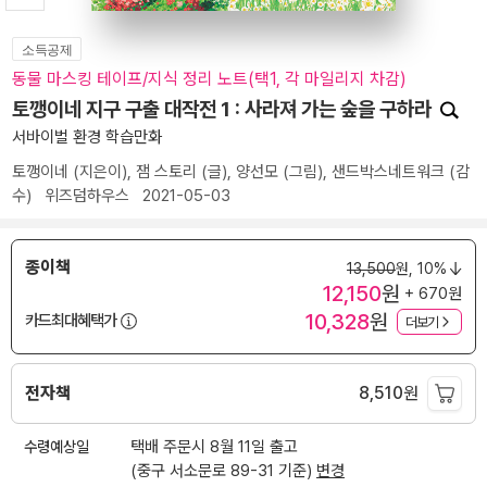
소득공제
동물 마스킹 테이프/지식 정리 노트(택1, 각 마일리지 차감)
토깽이네 지구 구출 대작전 1 : 사라져 가는 숲을 구하라
서바이벌 환경 학습만화
토깽이네
(지은이),
잼 스토리
(글),
양선모
(그림),
샌드박스네트워크
(감
수)
위즈덤하우스
2021-05-03
종이책
13,500
원,
10%
12,150
원
+ 670원
10,328
원
카드최대혜택가
더보기
전자책
8,510
원
수령예상일
택배 주문시 8월 11일 출고
(중구 서소문로 89-31 기준)
변경