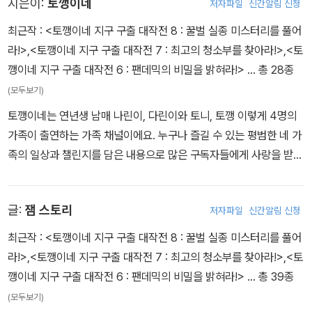
지은이:
토깽이네
저자파일
신간알림 신청
최근작 :
<토깽이네 지구 구출 대작전 8 : 꿀벌 실종 미스터리를 풀어
라!>
,
<토깽이네 지구 구출 대작전 7 : 최고의 청소부를 찾아라!>
,
<토
깽이네 지구 구출 대작전 6 : 팬데믹의 비밀을 밝혀라!>
… 총 28종
(모두보기)
토깽이네는 연년생 남매 나린이, 다린이와 토니, 토깽 이렇게 4명의
가족이 출연하는 가족 채널이에요. 누구나 즐길 수 있는 평범한 네 가
족의 일상과 챌린지를 담은 내용으로 많은 구독자들에게 사랑을 받고
있어요. 토깽이네는 남녀노소 모두에게 즐거움을 줄 수 있도록 항상
노력하고 있어요♡
글:
잼 스토리
저자파일
신간알림 신청
최근작 :
<토깽이네 지구 구출 대작전 8 : 꿀벌 실종 미스터리를 풀어
라!>
,
<토깽이네 지구 구출 대작전 7 : 최고의 청소부를 찾아라!>
,
<토
깽이네 지구 구출 대작전 6 : 팬데믹의 비밀을 밝혀라!>
… 총 39종
(모두보기)