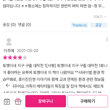
아... 시작부터 난감한 지구의 모습들 나날이 심각해진 환경문제가 한
엄마입니다 ㅎㅎ평소에는 침착하지만 한번씩 버럭 하면 엄~청 무서
계에 다다른 최악의 시나리오가 펼쳐지고 있는 것 같아요. 세계 각국
운 엄마예요. 겁도 많고 체력도 약하지만 지구를 구하기 위해 최선을
의 환경을 위한 협약은 실제로도 이루어지고 있는 사실이기도 하지
더보기
다하는 그녀지요. 아빠는 토니구요, 잔머리를 잘쓰는 장난꾸러기 아
요. 이 학습만화는 사실과 상상이 혼재되어있어 아이들에게 더 생생
공감 (
0
)
댓글 (0)
빠예요 .그리고 똑똑한 태권 소녀 누나 나린과 엉뚱한 어리광쟁이 남
한듯한 느낌입니다. ​ ​ ​ ​ 이상기후로 여름에 눈이 내리고 빙하가 녹아내
동생 다린. 이렇게 4명이 토깽이네 가족 구성원입니다.(이들은 다양
려 북극곰들이 살아갈 터전을 점점 잃어가고 아마존의 숲이 불타오르
한 놀이를 하며 함께 즐기는 유튜브 채널 '토깽이네'의 네가족이예요.
메뉴
거나 점점 사막화되는 지역이 확대되어가는 등 환경문제는 날이 갈
무려 85만명의 구독자가 있는 인기 채널이랍니다 )​대기오염 물질이
수록 심각해지는 것이 현실입니다. 만화 속에 조금 더 극단적으로 그
이주애
2021-05-20
장시간에 걸쳐 식물의 광합성을 방해하고 새싹을 튀워야할 나무는 싹
려져있지만 실제와 사실상 별반 차이가 없는 상황이죠. ​ ​ ​ ​ 오염된 공
을 틔우지 못하게 되면서산소를 생성하는 역활을 하는 숲이 계속 사
기탓에 사람들은 숨쉬기조차 어렵고 그로인해 모든 생물들이 점점 더
토깽이네 지구 구출 대작전 1[서평] 토깽이네 지구 구출 대작전 1류니
라져 가는 지구가 점점 파괴되고 있어요. 밖으로는 나갈 수 없고, 집에
살아갈 수 있는 터전을 잃어버리고 있습니다. 마치 얼마 전에 보았던
가 좋아하는 유투버 토깽이네 의 책이 나왔어요 ^^서바이벌 환경 학
서만 지내야하는 힘든 날들이 계속됩니다.그래서 숲을 되찾기 위해
승리호 속에 등장하는 미래의 지구 모습이 이렇지 않을까 싶을 정도
습만화로, 흥미진진한 이야기와 함께 교과 연계된 환경 관련 정보들
토깽이네가 출동해요토깽이네의 긴장감 넘치는 한판 승부~!!과연 토
뒤로가
의 묘사네요. 이런 지구... 어쩌죠? 정말 이렇게 되면 어쩌죠? ​ ​ ​ ​ 요즘
을 알려주어요.가족의 캐릭터들의 특징을 잘 잡아 책에서도 재밌게
기
깽이네느 사라져 가는 숲을 구할 수 있을까요​일단 스토리 자체가 흥
도 우리는 자유로운 외출이 부자연스러운데 토깽이네 지구 구출 대작
스토리가 전개되는데요,귀여운 그림이 돋보이는 책이었답니다 ^^먼
미진진하구요, 무엇보다 교과 과정과 연계된 유익하고 알찬 환경 관
전에서 그려지는 환경이 파괴된 미래 지구의 모습은 더욱 더 심각한
저 등장인물 소개가 나와요엉뚱한 어리광쟁이 다린, 똑똑한 태권소녀
보관함담기
선물하기
장바구니
구매하기
련 정보가 가득해서 정말 초등학생 아이들이 꼭 읽어보았으면 ..하는
더보기
상태입니다. 거의 숨을 못쉬니까요. 환경문제 해결을 위한 노력은 정
나린. 토깽이네 가족엄마 토깽~ 토깽이네 가족의 아빠 토니!가족 외,
마음이 들었네요. ​그리고 중간중간 토깽이네의 다양하고 재미있는 게