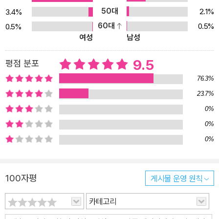
지구 구출 대작전의 시작! 이 책을 통해서 독자들은 좀 더 밝은 지구를
50대
2.1%
3.4%
만들고 환경을 생각할 수 있을 것이다. 지구가 건강해야 지구에서 살
60대
0.5%
0.5%
고 있는 사람들 모두 건강하게 살아갈 수 있다. (코로나 시대인 지금
여성
남성
지구는 아프고 병들어 있다. 이런 지구를 어떻게 하면 살릴 수 있을
까?) 지구의 허파인 아마존의 숲도 사라지고 있으며, 그 숲속에 살고
9.5
평점 분포
있는 동식물은 살 곳이 없어지고 멸종 위기에 처하기도 한다. 이러한
76.3%
현실의 환경 문제를 <토깽이네 지구 구출 대작전>에서는 원인과 해
23.7%
결 방법 등에 대해서 쉽고 유익하게 다루고 있다. 이 책은 재미와 교육
0%
성도 주지만, ‘함께’라는 큰 의미와 교훈을 던져주고 있다. 어떤 일이
0%
든지 함께한다면 뭐든지 이겨낼 수 있기 때문이다. 함께 힘을 합쳐서
0%
산신 팀과 싸우고 있는 토깽이네처럼 우리도 힘을 합쳐서 건강한 지
구를 만들자! 지구를 구하는 <토깽이네 지구 구출 대작전> 시리즈에
서는 앞으로 음식, 바다 등의 주제로도 흥미롭게 펼쳐질 예정이다. 우
100자평
게시물 운영 원칙
리 모두 한마음이 되어 토깽이네의 챌린지&배틀을 응원하고 함께 동
참해 보자.
카테고리