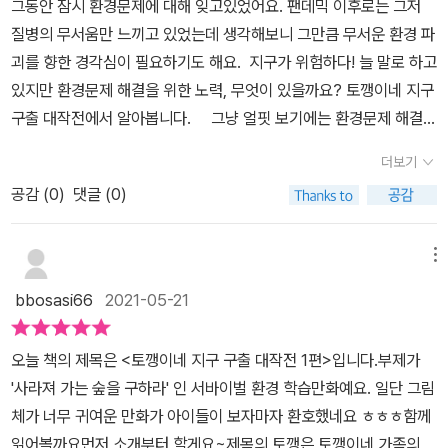
그동안 잠시 환경문제에 대해 잊고있었어요. 팬데믹 이후로는 그저
덤하우스, #토깽이네, #잼스토리, #양선모, #샌드박스네트워크, #서
고 있어요라면을 먹기 위해 나무젓가락을 사용하다가 호야에게 단단
질병의 무서움만 느끼고 있었는데 생각해보니 그만큼 무서운 환경 파
바이벌환경학습만화, #구독자85만토깽이네
히 혼이 나요 나무젓가락을 만들기 위해 매년 2천만그루가 사라지고
괴를 향한 경각심이 필요하기도 해요. ​ 지구가 위험하다! 늘 말로 하고
있는데 일회용품을 사용한다고 하니 환경을 보호하기 위해 일회용품
있지만 환경문제 해결을 위한 노력, 무엇이 있을까요? 토깽이네 지구
을 사용하지 않는 것은 정말 중요해요 특히 분리수거날 가장 많ㅇㅣ
구출 대작전에서 알아봅니다. ​ ​ ​ ​ 그냥 얼핏 보기에는 환경문제 해결을
나오는 플라스틱! 플라스틱을 줄일 수 있는 방법은 어떤게 있을까?
위한 노력과는 무관해보이는 듯한 지나치게 치명적으로 귀여운 캐릭
아이와 생각해봅니다 교과연계된 환경관련이야기 만화로 구성되어
더보기
터의 모습이 눈에 띄고 있습니다. 이런 사랑스러운 캐릭터들이라니...
쉽게 이해할 수 있고 재ㅣ밌어서 책을 재밌게 읽었어요 숲을 돌려받
공감 (
0
)
댓글 (0)
^^!!! 토깽이네 지구 구출 대작전에 저절로 관심이 쏠릴 수 밖에 없도
기 위해 게임을 해서 하나씩 승리로 이루며 함께 응원하게 되어요 7
록 만드는 것 같아요. ​ 나린, 다린 남매와 엄마 토깽, 아빠 토니가 만들
개의 토깽이네 게임을 함께해요 미로찾기, 숨은그림찾기 등 다양한
어가는 환경을 위한 노력과 대책 과연 어떠한 것들이 있을까요? ​ ​ ​ ​ 솔
메뉴
게임도 풀어봅니다 이어지는 2권의 지구에서 어떤일이 생길지 기대
직히 토깽이네 지구 구출 대작전을 보면서 놀란 것은 토깽, 토니 캐릭
되요​[출판사로부터 책을 제공받아 작성한 서평입니다]
bbosasi66
2021-05-21
터였어요...ㅎㅎ 무슨 엄마 아빠가 이렇게 젊으실까요? 젊은 부부인
가 싶으면서 저로서는 생소하다는 느낌이었지만 아이들은 거부감이
오늘 책의 제목은 <토깽이네 지구 구출 대작전 1편>입니다.부제가
없습니다..ㅎ (저만 그런가봅니다..^^;) ​ 그밖에 등장하는 캐릭터로는
'사라져 가는 숲을 구하라' 인 서바이벌 환경 학습만화예요. 일단 그림
정령과 호야, 그리고 산신이라는 인물(?)들이 있어요. 이야기 전개가
체가 너무 귀여운 만화가 아이들이 보자마자 환호했네요 ㅎㅎㅎ​함께
어찌되려나...싶은 등장인물들 구조가 아닌가 하는 생각입니다. ​ ​ ​ ​ 아
읽어볼까요​먼저 소개부터 할게요~제목의 토깽은 토깽이네 가족의