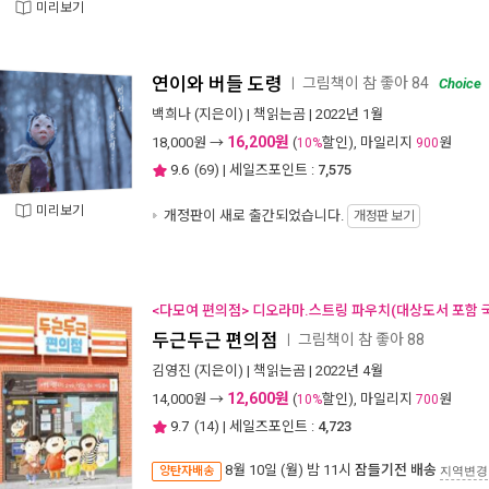
미리보기
연이와 버들 도령
그림책이 참 좋아 84
ㅣ
Choice
백희나
(지은이) |
책읽는곰
| 2022년 1월
16,200원
18,000
원 →
(
할인), 마일리지
원
10%
900
9.6
(
69
) | 세일즈포인트 :
7,575
미리보기
개정판이 새로 출간되었습니다.
개정판 보기
<다모여 편의점> 디오라마.스트링 파우치(대상도서 포함 국
두근두근 편의점
그림책이 참 좋아 88
ㅣ
김영진
(지은이) |
책읽는곰
| 2022년 4월
12,600원
14,000
원 →
(
할인), 마일리지
원
10%
700
9.7
(
14
) | 세일즈포인트 :
4,723
8월 10일 (월) 밤 11시
잠들기전 배송
양탄자배송
지역변경