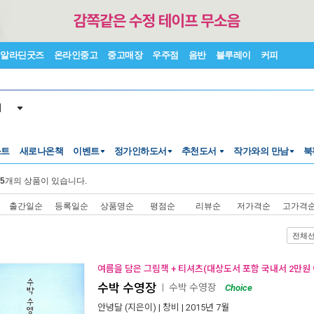
알라딘굿즈
온라인중고
중고매장
우주점
음반
블루레이
커피
서
스트
새로나온책
이벤트
정가인하도서
추천도서
작가와의 만남
북
5
개의 상품이 있습니다.
출간일순
등록일순
상품명순
평점순
리뷰순
저가격순
고가격
전체
여름을 담은 그림책 + 티셔츠(대상도서 포함 국내서 2만원 
수박 수영장
수박 수영장
ㅣ
Choice
안녕달
(지은이) |
창비
| 2015년 7월