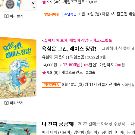
9.9
(
48
) | 세일즈포인트 :
3,012
8월 10일 (월) 아침 7시
출근전 배
양탄자배송
주말특급
미리보기
<끝까지 해 보자, 때밀이 장갑!> 머그/그립톡
욕심은 그만, 레이스 장갑!
그림책이 참 좋아 8
ㅣ
유설화
(지은이) |
책읽는곰
| 2022년 3월
12,600원
14,000
원 →
(
할인), 마일리지
원
10%
700
9.8
(
8
) | 세일즈포인트 :
2,266
8월 10일 (월) 밤 11시
잠들기전 배송
양탄자배송
지역변경
미리보기
나 진짜 궁금해!
- 2022 칼데콧 아너상 수상작
나
ㅣ
미카 아처
(지은이),
김난령
(옮긴이) |
청어람미디어(나무의