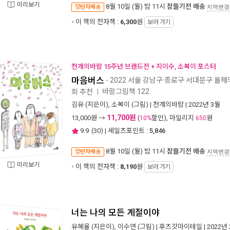
미리보기
8월 10일 (월) 밤 11시
잠들기전 배송
양탄자배송
지역변경
이 책의 전자책 :
6,300
원
보러 가기
천개의바람 15주년 브랜드전 + 지이수, 소복이 포스터
마음버스
- 2022 서울 강남구·종로구·서대문구 올해
바람그림책 122
회 추천
ㅣ
김유
(지은이),
소복이
(그림) |
천개의바람
| 2022년 3월
11,700원
13,000
원 →
(
할인), 마일리지
원
10%
650
9.9
(
30
) | 세일즈포인트 :
5,846
8월 10일 (월) 밤 11시
잠들기전 배송
양탄자배송
지역변경
미리보기
이 책의 전자책 :
8,190
원
보러 가기
너는 나의 모든 계절이야
유혜율
(지은이),
이수연
(그림) |
후즈갓마이테일
| 2022년