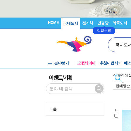
HOME
전자책
만권당
외국도서
국내도서
첫달무료
국내도
분야보기
오뒷세이아
추천마법사
베
이벤트/기획
이 분야에
1
판매량순
올
1.