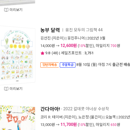
미리보기
농부 달력
웅진 모두의 그림책 44
ㅣ
김선진
(지은이) |
웅진주니어
| 2022년 3월
12,600원
14,000
원 →
(
할인), 마일리지
원
10%
700
9.8
(
48
) | 세일즈포인트 :
3,751
8월 10일 (월) 아침 7시
출근전 배
양탄자배송
주말특급
미리보기
간다아아!
- 2022 칼데콧 아너상 수상작
코리 R. 테이버
(지은이),
노은정
(옮긴이) |
오늘책
| 2022
11,700원
13,000
원 →
(
할인), 마일리지
원
10%
650