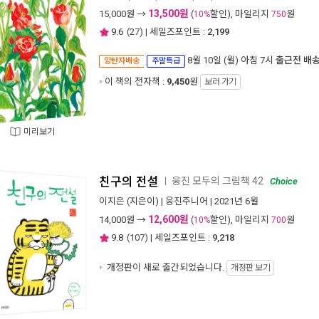
13,500원
15,000
원 →
(
할인), 마일리지
원
10%
750
9.6
(
27
) | 세일즈포인트 :
2,199
8월 10일 (월) 아침 7시
출근전 배
양탄자배송
주말특급
이 책의 전자책 :
9,450
원
보러 가기
미리보기
친구의 전설
웅진 모두의 그림책 42
ㅣ
Choice
이지은
(지은이) |
웅진주니어
| 2021년 6월
12,600원
14,000
원 →
(
할인), 마일리지
원
10%
700
9.8
(
107
) | 세일즈포인트 :
9,218
개정판이 새로 출간되었습니다.
개정판 보기