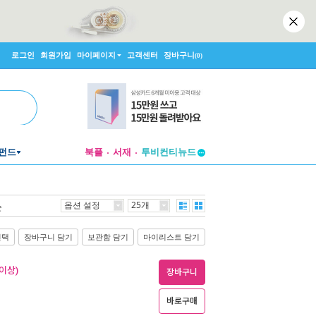
로그인
회원가입
마이페이지
고객센터
장바구니
(0)
펀드
북플
서재
투비컨티뉴드
창작플랫폼
투비컨티뉴드
옵션 설정
25개
순
선택
장바구니 담기
보관함 담기
마이리스트 담기
이상)
장바구니
바로구매