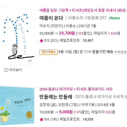
여름을 담은 그림책 + 티셔츠(대상도서 포함 국내서 2만원 
여름이 온다
비룡소의 그림동화 297
ㅣ
Choice
이수지
(지은이) |
비룡소
| 2021년 7월
29,700원
33,000
원 →
(
할인), 마일리지
원
10%
1,650
9.5
(
32
) | 세일즈포인트 :
10,457
8월 10일 (월) 밤 11시
잠들기전 배송
양탄자배송
지역변경
미리보기
2026 볼로냐 라가치상 + 티셔츠.폴라로이드 사진
민들레는 민들레
- 2015 볼로냐 라가치상 수상작
김장성
(글),
오현경
(그림) |
이야기꽃
| 2014년 4월
9,000원
10,000
원 →
(
할인), 마일리지
원
10%
500
9.6
(
18
) | 세일즈포인트 :
14,335