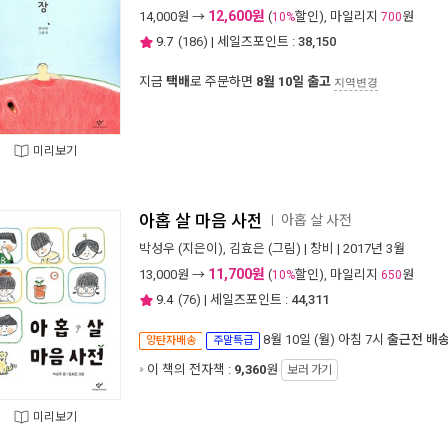
12,600원
14,000
원 →
(
할인), 마일리지
원
10%
700
9.7
(
186
) | 세일즈포인트 :
38,150
지금
택배
로 주문하면
8월 10일 출고
지역변경
미리보기
아홉 살 마음 사전
아홉 살 사전
ㅣ
박성우
(지은이),
김효은
(그림) |
창비
| 2017년 3월
11,700원
13,000
원 →
(
할인), 마일리지
원
10%
650
9.4
(
76
) | 세일즈포인트 :
44,311
8월 10일 (월) 아침 7시
출근전 배
양탄자배송
주말특급
이 책의 전자책 :
9,360
원
보러 가기
미리보기