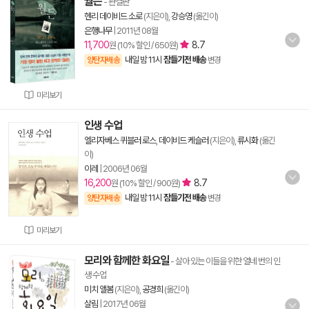
월든
- 완결판
헨리 데이비드 소로
(지은이),
강승영
(옮긴이)
은행나무
|
2011년 08월
11,700
8.7
원 (10% 할인 / 650원)
내일 밤 11시
잠들기전 배송
양탄자배송
변경
미리보기
인생 수업
엘리자베스 퀴블러 로스
,
데이비드 케슬러
(지은이),
류시화
(옮긴
이)
이레
|
2006년 06월
16,200
8.7
원 (10% 할인 / 900원)
내일 밤 11시
잠들기전 배송
양탄자배송
변경
미리보기
모리와 함께한 화요일
- 살아 있는 이들을 위한 열네 번의 인
생 수업
미치 앨봄
(지은이),
공경희
(옮긴이)
살림
|
2017년 06월