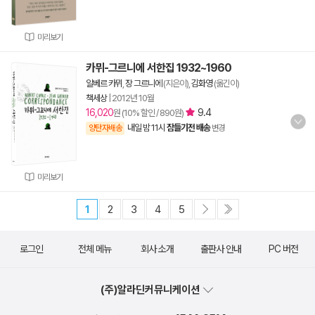
미리보기
카뮈-그르니에 서한집 1932~1960
알베르 카뮈
,
장 그르니에
(지은이),
김화영
(옮긴이)
책세상
|
2012년 10월
16,020
9.4
원 (10% 할인 / 890원)
내일 밤 11시
잠들기전 배송
양탄자배송
변경
미리보기
1
2
3
4
5
로그인
전체 메뉴
회사 소개
출판사 안내
PC 버전
(주)알라딘커뮤니케이션