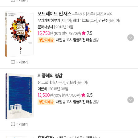
미리보기
포트레이트 인 재즈
- 무라카미 하루키 재즈 에세이
무라카미 하루키
(지은이),
와다 마코토
(그림),
김난주
(옮긴이)
문학사상사
|
2013년 11월
15,750
7.5
원 (10% 할인 / 870원)
내일 밤 11시
잠들기전 배송
양탄자배송
변경
미리보기
지중해의 영감
장 그르니에
(지은이),
김화영
(옮긴이)
이른비
|
2018년 06월
13,500
9.5
원 (10% 할인 / 750원)
내일 밤 11시
잠들기전 배송
양탄자배송
변경
미리보기
후와후와