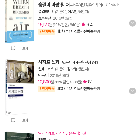
숨결이 바람 될 때
- 서른여섯 젊은 의사의 마지막 순간
폴 칼라니티
(지은이),
이종인
(옮긴이)
흐름출판
|
2016년 08월
15,120
9.4
원 (10% 할인 / 840원)
내일 밤 11시
잠들기전 배송
양탄자배송
변경
미리보기
시지프 신화
-
민음사 세계문학전집 343
알베르 카뮈
(지은이),
김화영
(옮긴이)
민음사
|
2016년 06월
10,800
8.1
원 (10% 할인 / 600원)
내일 밤 11시
잠들기전 배송
양탄자배송
변경
미리보기
읽기의 계보: 자기 자신을 쓴다는 것