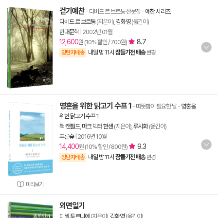
걷기예찬
- 다비드 르 브르통 산문집
-
예찬 시리즈
다비드 르 브르통
(지은이),
김화영
(옮긴이)
현대문학
|
2002년 01월
12,600
8.7
원 (10% 할인 / 700원)
내일 밤 11시
잠들기전 배송
양탄자배송
변경
영혼을 위한 닭고기 수프 1
- 따뜻함이 필요한 날
-
영혼을
위한 닭고기 수프 1
잭 캔필드
,
마크 빅터 한센
(지은이),
류시화
(옮긴이)
푸른숲
|
2016년 10월
14,400
9.3
원 (10% 할인 / 800원)
내일 밤 11시
잠들기전 배송
양탄자배송
변경
미리보기
외면일기
미셸 투르니에
(지은이),
김화영
(옮긴이)