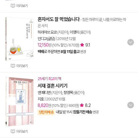
미리보기
혼자서도 잘 먹었습니다
- 힘든 하루의 끝, 나를 위로하는 작
은 사치
히라마쓰 요코
(지은이),
이영미
(옮긴이)
인디고(글담)
|
2016년 12월
12,150
9.1
원 (10% 할인 / 670원)
택배
로 주문하면
8월 11일 출고
변경
미리보기
21세기 최고의 책
서재 결혼 시키기
앤 패디먼
(지은이),
정영목
(옮긴이)
지호
|
2002년 10월
8,820
8.2
원 (10% 할인 / 490원)
내일 밤 11시
잠들기전 배송
양탄자배송
변경
미리보기