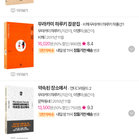
미리보기
무라카미 하루키 잡문집
-
비채 무라카미 하루키 작품선 1
무라카미 하루키
(지은이),
이영미
(옮긴이)
비채
|
2011년 11월
16,020
8.4
원 (10% 할인 / 890원)
내일 밤 11시
잠들기전 배송
양탄자배송
변경
미리보기
약속된 장소에서
-
언더그라운드 2
무라카미 하루키
(지은이),
이영미
(옮긴이)
문학동네
|
2010년 11월
13,500
9.3
원 (10% 할인 / 750원)
내일 밤 11시
잠들기전 배송
양탄자배송
변경