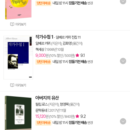
내일 밤 11시
잠들기전 배송
양탄자배송
변경
미리보기
작가수첩 1
-
알베르 카뮈 전집 11
알베르 카뮈
(지은이),
김화영
(옮긴이)
책세상
|
1998년 10월
9,000
9.1
원 (10% 할인 / 500원)
내일 밤 11시
잠들기전 배송
양탄자배송
변경
미리보기
아버지의 유산
필립 로스
(지은이),
정영목
(옮긴이)
문학동네
|
2017년 11월
15,120
9.2
원 (10% 할인 / 840원)
내일 밤 11시
잠들기전 배송
양탄자배송
변경