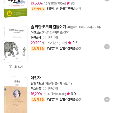
13,500
9.1
원 (10% 할인 / 750원)
내일 밤 11시
잠들기전 배송
양탄자배송
변경
술 취한 코끼리 길들이기
- 마음속 108마리 코끼리 이야기
아잔 브람
(지은이),
류시화
(옮긴이)
연금술사
|
2013년 12월
20,700
9.2
원 (10% 할인 / 1,150원)
내일 밤 11시
잠들기전 배송
양탄자배송
변경
미리보기
예언자
칼릴 지브란
(지은이),
류시화
(옮긴이)
무소의뿔
|
2018년 01월
16,200
9.0
원 (10% 할인 / 900원)
내일 밤 11시
잠들기전 배송
양탄자배송
변경