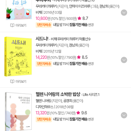
-
비채 무라카미 하루키 작품선 10
무라카미 하루키
(지은이),
안자이 미즈마루
(그림),
권남희
(옮긴이)
비채
|
2016년 03월
10,800
8.7
원 (10% 할인 / 600원)
내일 밤 11시
잠들기전 배송
양탄자배송
변경
미리보기
시드니!
-
비채 무라카미 하루키 작품선 9
무라카미 하루키
(지은이),
권남희
(옮긴이)
비채
|
2015년 12월
14,220
8.5
원 (10% 할인 / 790원)
내일 밤 11시
잠들기전 배송
양탄자배송
변경
미리보기
헬렌 니어링의 소박한 밥상
-
LIfe 시리즈 1
헬렌 니어링
(지은이),
공경희
(옮긴이)
디자인하우스
|
2018년 08월
13,320
9.6
원 (10% 할인 / 740원)
내일 밤 11시
잠들기전 배송
양탄자배송
변경