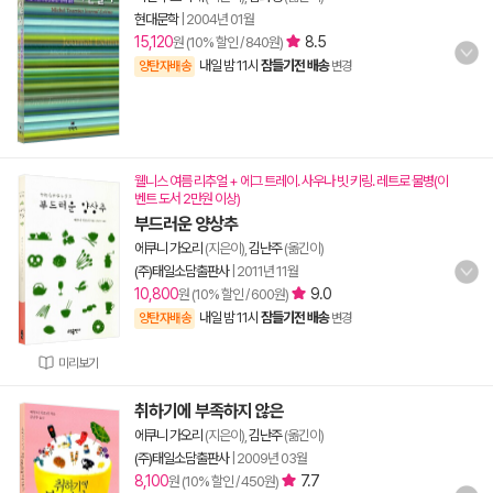
현대문학
|
2004년 01월
15,120
8.5
원 (10% 할인 / 840원)
내일 밤 11시
잠들기전 배송
양탄자배송
변경
웰니스 여름 리추얼 + 에그 트레이. 사우나 빗 키링. 레트로 물병(이
벤트 도서 2만원 이상)
부드러운 양상추
에쿠니 가오리
(지은이),
김난주
(옮긴이)
(주)태일소담출판사
|
2011년 11월
10,800
9.0
원 (10% 할인 / 600원)
내일 밤 11시
잠들기전 배송
양탄자배송
변경
미리보기
취하기에 부족하지 않은
에쿠니 가오리
(지은이),
김난주
(옮긴이)
(주)태일소담출판사
|
2009년 03월
8,100
7.7
원 (10% 할인 / 450원)