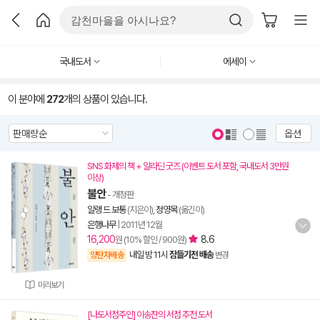
국내도서
에세이
이 분야에
272
개의 상품이 있습니다.
옵션
SNS 화제의 책 + 알라딘 굿즈 (이벤트 도서 포함, 국내도서 3만원
이상)
불안
- 개정판
알랭 드 보통
(지은이),
정영목
(옮긴이)
은행나무
|
2011년 12월
16,200
8.6
원 (10% 할인 / 900원)
내일 밤 11시
잠들기전 배송
양탄자배송
변경
미리보기
[나도서점주인] 이송찬의 서점 추천 도서