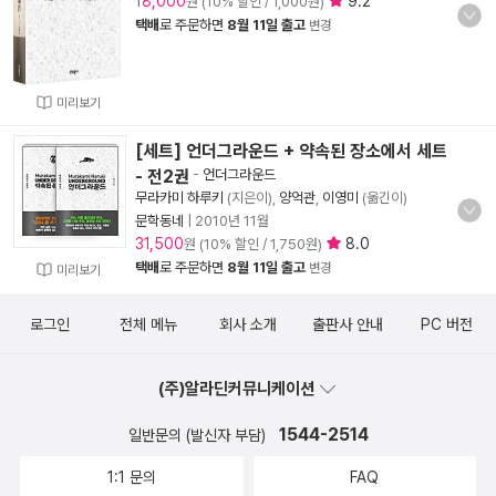
18,000
9.2
원 (10% 할인 / 1,000원)
택배
로 주문하면
8월 11일 출고
변경
미리보기
[세트] 언더그라운드 + 약속된 장소에서 세트
- 전2권
-
언더그라운드
무라카미 하루키
(지은이),
양억관
,
이영미
(옮긴이)
문학동네
|
2010년 11월
31,500
8.0
원 (10% 할인 / 1,750원)
택배
로 주문하면
8월 11일 출고
변경
미리보기
로그인
전체 메뉴
회사 소개
출판사 안내
PC 버전
(주)알라딘커뮤니케이션
1544-2514
일반문의 (발신자 부담)
1:1 문의
FAQ