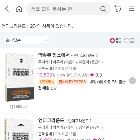
언더그라운드 :
3
권의 상품이 있습니다.
표지 보기
표지 안보기
약속된 장소에서
-
언더그라운드 2
무라카미 하루키
(지은이),
이영미
(옮긴이)
문학동네
|
2010년 11월
13,500
9.3
원 (10% 할인 / 750원)
내일 (월) 아침 7시
출근
양탄자배송
썬데이 EXPRESS
전 배송
변경
미리보기
언더그라운드
-
언더그라운드 1
무라카미 하루키
(지은이),
양억관
(옮긴이)
문학동네
|
2010년 11월