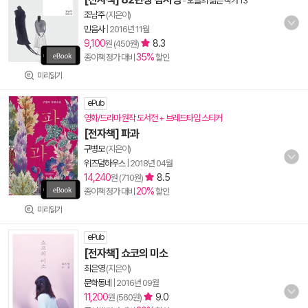
-
오늘의 젊은 작가 13
조남주
(지은이)
민음사
|
2016년 11월
9,100
8.3
원 (450원)
35%
종이책 정가 대비
할인
미리읽기
ePub
영화/드라마 원작 도서전 + 브레드타임 스티커
[전자책] 파과
구병모
(지은이)
위즈덤하우스
|
2018년 04월
14,240
8.5
원 (710원)
20%
종이책 정가 대비
할인
미리읽기
ePub
[전자책] 쇼코의 미소
최은영
(지은이)
문학동네
|
2016년 09월
11,200
9.0
원 (560원)