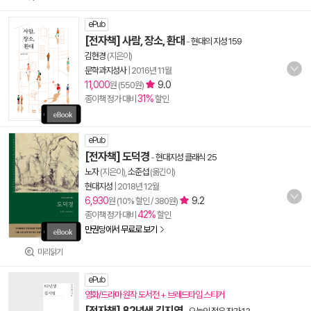
ePub
[전자책] 사람, 장소, 환대
-
현대의 지성 159
김현경
(지은이)
문학과지성사
|
2016년 11월
11,000
9.0
원 (550원)
31%
종이책 정가 대비
할인
ePub
[전자책] 도덕경
-
현대지성 클래식 25
노자
(지은이),
소준섭
(옮긴이)
현대지성
|
2018년 12월
6,930
9.2
원 (10% 할인 / 380원)
42%
종이책 정가 대비
할인
만권당에서 무료로 보기
미리읽기
ePub
영화/드라마 원작 도서전 + 브레드타임 스티커
[전자책] 82년생 김지영