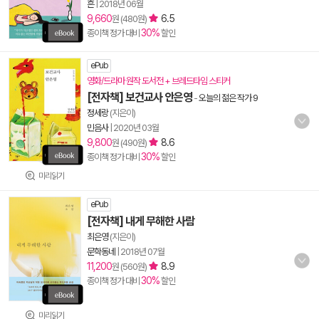
흔
|
2018년 06월
9,660
6.5
원 (480원)
30%
종이책 정가 대비
할인
ePub
영화/드라마 원작 도서전 + 브레드타임 스티커
[전자책] 보건교사 안은영
-
오늘의 젊은 작가 9
정세랑
(지은이)
민음사
|
2020년 03월
9,800
8.6
원 (490원)
30%
종이책 정가 대비
할인
미리읽기
ePub
[전자책] 내게 무해한 사람
최은영
(지은이)
문학동네
|
2018년 07월
11,200
8.9
원 (560원)
30%
종이책 정가 대비
할인
미리읽기