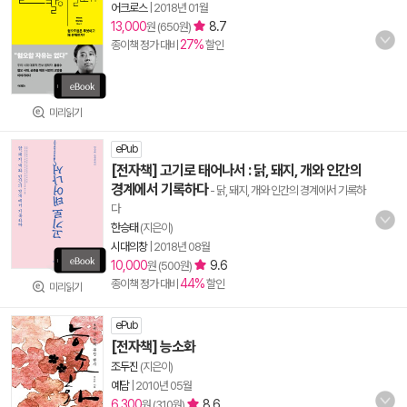
어크로스
|
2018년 01월
13,000
8.7
원 (650원)
27%
종이책 정가 대비
할인
미리읽기
ePub
[전자책] 고기로 태어나서 : 닭, 돼지, 개와 인간의
경계에서 기록하다
- 닭, 돼지, 개와 인간의 경계에서 기록하
다
한승태
(지은이)
시대의창
|
2018년 08월
10,000
9.6
원 (500원)
44%
종이책 정가 대비
할인
미리읽기
ePub
[전자책] 능소화
조두진
(지은이)
예담
|
2010년 05월
6,300
8.6
원 (310원)