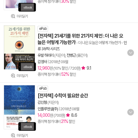
30%
종이책 정가 대비
할인
미리읽기
ePub
[전자책] 21세기를 위한 21가지 제언 : 더 나은 오
늘은 어떻게 가능한가
- 더 나은 오늘은 어떻게 가능한가
-
인
류 3부작 시리즈
유발 하라리
(지은이),
전병근
(옮긴이)
김영사
|
2018년 09월
12,960
9.1
원 (10% 할인 / 720원)
52%
종이책 정가 대비
할인
미리읽기
ePub
[전자책] 수학이 필요한 순간
김민형
(지은이)
인플루엔셜(주)
|
2018년 08월
14,000
8.6
원 (700원)
21%
종이책 정가 대비
할인
미리읽기