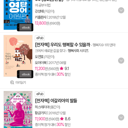
어 공부 비법
강성태
(지은이)
키출판사
|
2018년 12월
13,800
원 (690원)
ePub
[전자책] 우리도 행복할 수 있을까
- 행복지수 1위 덴마
크에서 새로운 길을 찾다
-
행복사회 시리즈
오연호
(지은이)
오마이북
|
2017년 08월
11,200
9.1
원 (560원)
30%
종이책 정가 대비
할인
미리읽기
ePub
[전자책] 이갈리아의 딸들
히스테리아
(옮긴이)
황금가지
|
2016년 12월
11,900
8.6
원 (590원)
30%
종이책 정가 대비
할인