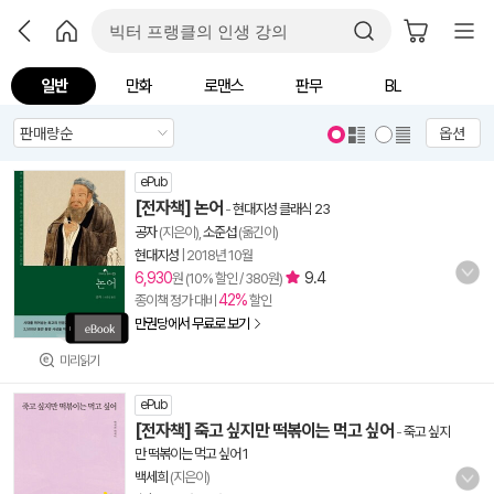
일반
만화
로맨스
판무
BL
옵션
ePub
[전자책] 논어
-
현대지성 클래식 23
공자
(지은이),
소준섭
(옮긴이)
현대지성
|
2018년 10월
6,930
9.4
원 (10% 할인 / 380원)
42%
종이책 정가 대비
할인
만권당에서 무료로 보기
미리읽기
ePub
[전자책] 죽고 싶지만 떡볶이는 먹고 싶어
-
죽고 싶지
만 떡볶이는 먹고 싶어 1
백세희
(지은이)