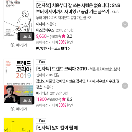
[전자책] 처음부터 잘 쓰는 사람은 없습니다 : SNS
부터 에세이까지 재미있고 공감 가는 글쓰기
- SNS
부터 에세이까지 재미있고 공감 가는 글쓰기
이다혜
(지은이)
위즈덤하우스
|
2018년 10월
9,660
8.2
원 (480원)
30%
종이책 정가 대비
할인
미리읽기
만권당에서 무료로 보기
ePub
[전자책] 트렌드 코리아 2019
- 서울대 소비트렌드분석
센터의 2019 전망
김난도
,
이준영
,
전미영
,
이향은
,
김서영
,
최지혜
,
서유현
,
이수진
,
권
정윤
(지은이)
미래의창
|
2018년 10월
11,900
8.2
원 (590원)
30%
종이책 정가 대비
할인
미리읽기
ePub
[전자책] 말이 칼이 될 때