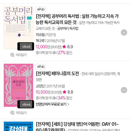
ePub
[전자책] 공부머리 독서법 : 실현 가능하고 지속 가
능한 독서교육의 모든 것
- 실현 가능하고 지속 가능한 독서
교육의 모든 것
-
공부머리 독서법
최승필
(지은이)
책구루
|
2018년 07월
12,000
8.9
원 (600원)
27%
종이책 정가 대비
할인
미리읽기
ePub
[전자책] 페미니즘의 도전
- 한국 사회 일상의 성정치학, 개
정판
교양인
|
2017년 05월
10,500
8.8
원 (520원)
34%
종이책 정가 대비
할인
만권당에서 무료로 보기
미리읽기
[전자책] [세트] 강성태 영단어 어원편 : DAY 01~
60 (총2권/완결)
- 암기하지 않아도 암기되는 공신들의 영단