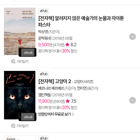
ePub
[전자책] 알려지지 않은 예술가의 눈물과 자이툰
파스타
박상영
(지은이)
문학동네
|
2018년 09월
9,500
8.2
원 (470원)
30%
종이책 정가 대비
할인
미리읽기
ePub
[전자책] 고양이 2
-
고양이 시리즈
베르나르 베르베르
(지은이),
전미연
(옮긴이)
열린책들
|
2018년 05월
11,900
7.5
원 (590원)
20%
종이책 정가 대비
할인
만권당에서 무료로 보기
미리읽기
ePub