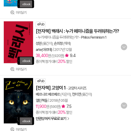
미리읽기
ePub
[전자책] 백래시 : 누가 페미니즘을 두려워하는가?
- 누가 페미니즘을 두려워하는가?
-
Philos Feminism 1
성원
(옮긴이),
손희정
(해제)
arte(아르테)
|
2017년 12월
38,400
9.4
원 (1,920원)
20%
종이책 정가 대비
할인
미리읽기
ePub
[전자책] 고양이 1
-
고양이 시리즈
베르나르 베르베르
(지은이),
전미연
(옮긴이)
열린책들
|
2018년 05월
11,900
7.5
원 (590원)
20%
종이책 정가 대비
할인
만권당에서 무료로 보기
미리읽기