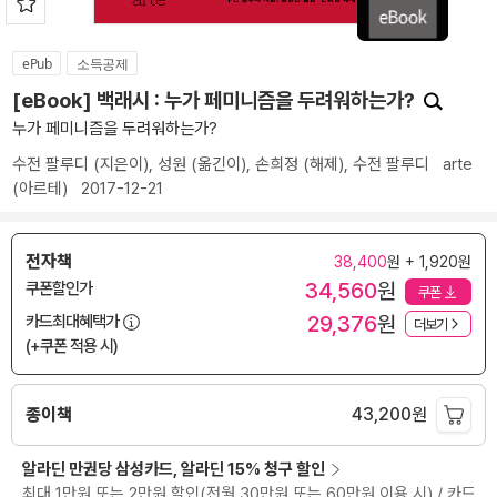
ePub
소득공제
[eBook] 백래시 : 누가 페미니즘을 두려워하는가?
누가 페미니즘을 두려워하는가?
수전 팔루디
(지은이),
성원
(옮긴이),
손희정
(해제),
수전 팔루디
arte
(아르테)
2017-12-21
전자책
38,400
원 + 1,920원
34,560
원
쿠폰할인가
쿠폰
29,376
원
카드최대혜택가
더보기
(+쿠폰 적용 시)
종이책
43,200
원
알라딘 만권당 삼성카드, 알라딘 15% 청구 할인
최대 1만원 또는 2만원 할인(전월 30만원 또는 60만원 이용 시) / 카드