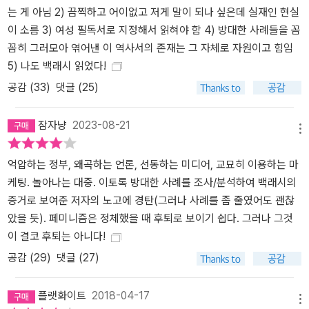
는 게 아님 2) 끔찍하고 어이없고 저게 말이 되나 싶은데 실재인 현실
을 포기한 비참한 싱글 여성 “언론은 여성의 불행의 근원을 다른 곳에
이 소름 3) 여성 필독서로 지정해서 읽혀야 함 4) 방대한 사례들을 꼼
서 찾을 수도 있었으리라. 뉴라이트와 여성 혐오적인 백악관에서, 한
꼼히 그러모아 엮어낸 이 역사서의 존재는 그 자체로 자원이고 힘임
기가 도는 재계와 고집스러운 사회·종교기관에서 …… 하지만 언론은
5) 나도 백래시 읽었다!
반격을 철저하게 파헤치는 대신 이를 유포하는 쪽을 택했다.”_본문 가
운데 “‘남자 품귀 현상’ 때문에 여성의 결혼 가능성이 위험할 정도로
공감 (
33
)
댓글 (25)
희박해졌다.” 1986년 한 지역 언론이 밸런타인데이 특집 기사로 다
룬 소위 ‘결혼 궁핍 사태’는 곧 미국 대중문화의 모든 미디어들이 열광
잠자냥
2023-08-21
메뉴
하는 뉴스가 됐다. 이 기사는 예일 대학의 사회학자 닐 베넷과 하버드
대학의 경제학자 데이비드 블룸이 공동으로 진행 중인 여성의 결혼
억압하는 정부, 왜곡하는 언론, 선동하는 미디어, 교묘히 이용하는 마
패턴에 대한 미발표 연구를 토대로 하고 있었다. 베넷의 통계치는 사
케팅. 놀아나는 대중. 이토록 방대한 사례를 조사/분석하여 백래시의
실상 모든 주요 신문의 1면을 장식했고, 전국 뉴스 프로그램과 토크
증거로 보여준 저자의 노고에 경탄(그러나 사례를 좀 줄였어도 괜찮
쇼, 시트콤과 영화, 자기 계발서, 각종 광고와 심지어 신년 카드에까지
았을 듯). 페미니즘은 정체했을 때 후퇴로 보이기 쉽다. 그러나 그것
오르내렸다. 알고 보니 이 통계는 간단한 인구 조사표만 살펴보아도
이 결코 후퇴는 아니다!
오류투성이였다. 어디에도 남자 품귀 현상을 가리키는 지표는 없었
공감 (
29
)
댓글 (27)
다. 오히려 더 폭넓은 인구센서스를 바탕으로 조사한 바에 따르면 25
세에서 45세 사이 대졸 이상 학력 여성의 경우 사실상 혼인율이 증가
플랫화이트
2018-04-17
하고 있었다. 잘못된 모델에 근거한 조사, 미숙한 통계 조작이 빚어낸
메뉴