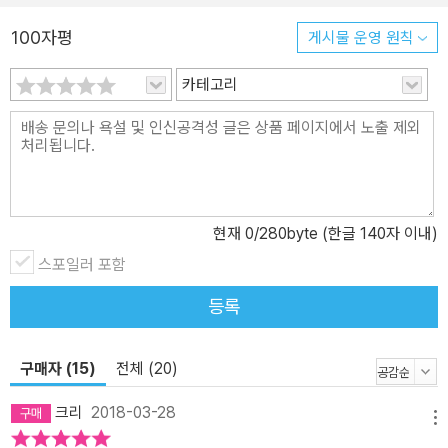
확률은 길을 가다 테러를 당할 가능성보다 낮다”, “직장 여성들 사이
에 ‘불임 유행병’이 번지고 있다.”, “어린이집에 아이를 맡기는 이기적
100자평
게시물 운영 원칙
인 엄마들”, “여성은 성공의 대가로 관계를 희생시켰다” 등등 과거 해
방의 선전꾼들이 오늘의 ‘반격의 나팔수’가 되어 한목소리로 “너희들
카테고리
은 이제 자유롭고 평등할지 몰라도 그 어느 때보다 비참해졌다”고 말
하고 있었다. 그리고 여성들이 처한 비참함의 원인으로 너 나 할 것 없
이 페미니즘을 지목했다. “페미니즘이라는 전염병이 여성들에게 스
트레스, 불안, 우울 강박증, 중독, 그리고 극도의 피로감을 안기고 있
다.”, “여성해방의 끔찍한 진실”, “페미니즘은 이제 충분하다!” 팔루디
현재
0
/280byte (한글 140자 이내)
는 해방의 열기가 냉대와 경멸, 혐오의 공기로 전환되는 시점에서 미
스포일러 포함
국 사회에 대체 무슨 일이 벌어졌는지를 차분하게 살펴본다. 반격의
나팔수들이 호들갑스럽게 요리해 내놓은 메시지는 “여성들이여, 다
등록
시 집으로 돌아가라”였고, 이들의 단골 메뉴는 일, 결혼, 그리고 모성
이라는 페미니즘을 공격하는 미디어 삼부작이었으며, 이는 “뉴스 가
구매자 (15)
전체 (20)
판대에, 텔레비전 화면에, 영화에, 광고와 의사의 진료실에 그리고 학
술지에” 실려 1980년대 미국 풍경이 되었다. 팔루디는 이 풍경에서
크리
2018-03-28
기시감을 느낀다. 1848년 역사적인 세니커폴스 대회에서 여성의 권
메뉴