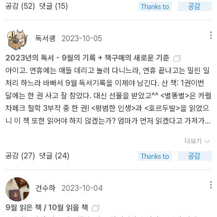
청) 진짜 엄청 뿌듯합니다. 윌라 오디오북으로 들으시는 거 강추하고
그리고 이들은 이런 변화를 독립적인 직장 여성들이 등장한 탓으로
공감 (
52
)
댓글 (15)
초점이 맞춰지는 것이 훨씬 더 유리하다는 것을 알게 되었다. 그러한
미니즘이 태동하고 가장 발달한 곳이 미국이다보니 아무래도 미국 책
요. 이제 빨리 책장의 구간들을 읽고 정리해서 자리를 만든 다음 본가
돌리곤 했다. - 591, 14장 여성의 몸을 침략하다윌크의 설명서에서는
사실을 우리에게 알리기 위해 팔루디가 했을 고민과 수고가 고스란히
을 많이 읽게 된다. '백래시'는 한국에서 벌어지는 '젠더 갈등' 의 상황
에 보관 중인 종이책(마로니에북스)을 모셔올 일만 남았습니다.. 올
운동 참여자들에게 태아를 지칭할 때는 반드시 “이 작은 녀석 같
느껴졌다. 여러 반격에 대한 부당함을 따지고, 세세하게 무엇이 잘못
을 이해해보려고 읽었고 (정희진 선생님은 한국의 상황은 백래시와는
해의 수고했어 상 수전 팔루디, <백래시> ! 이건 정말 작가의 노고에
독서괭
2023-10-05
메뉴
은...... 인간적인 용어”를 사용하고 엄마에 대해 이야기할 때는 “거
되었는지를 밝혀내기 위해 작가가 얼마나 많은 사람을 만나 그들의
거리가 멀다 하셨지만), '여전히 미쳐있는'은 페미니즘의 역사를 한 번
박수를 보낼 수밖에 없습니다.. 그 많은 자료를 읽기 좋게 엮어낸 것도
처”같은 표현을 사용하라고 지시한다. <소리없는 비명>(이 영화에서
2023년의 독서 - 9월의 기록 + 책구매의 새로운 기준
얘기를 듣고, 법원의 판례와 책이나 연설문을 읽었는지가 보였다. 또
에 꿰어보게 되어 좋았다. 둘 다 두껍고 유익했다 :)백래시와 제2의
고맙고요. 올해의 가장 기억에 남는 이야기 상델리아 오언스, <가재
진짜 소리없는 등장인물은 엄마다)을 만든 버나드 네이선슨 박사는 <
아이고. 연휴에는 애들 데리고 놀러 다니느라, 연휴 끝나고는 밀린 일
한 그것을 이해하기 쉬운 말로 풀어내 전달하고자 하는 절실함도 있
성 둘 중 좀 고민했는데, 백래시로 선택 ^^;소설 (올해 소설을 정말 몇
가 노래하는 곳>! 아주 아름다운 소설, 마음에 여운이 남는 소설입니
낙태 보고서>에서 태아를 “작은 수중 탐사자”, “살과 근육, 뼈와 피로
처리 하느라 바빠서 9월 독서기록을 이제야 남긴다. 산 책: 1권이번
었다. 너무 고생했다고 작가를 한번 안아주고 싶은 마음이 들 정도였
권 안 읽었더라...) 청소년 소설이지만 내용도 좋았고 영어로 읽기에
다. 올해의 가장 인용하기 좋은 비문학 상 요한 하리, <도둑맞은 집중
된 완고한 벽 뒤에 갇혀서””자궁 내에 유배된” 어린이라고 묘사한다.
달에는 한 권 사고 잘 참았다. 대신 선물을 받았고^^ <별똥별>은 카렐
다. 저자가 피곤할 정도로 쪼개어 자세히 나열한 사례들은, 이 사회의
도 좋았다.배우는 점도 많았고...특히 You can't win if you don't pla
력>! 읽고 나서 주변에 가장 많이 떠들었던 책 같네요 ㅎㅎ 올해의 언
낙태 반대 집단은 최소한 임신부에게는 점유된 집이라는 이미지를 투
차페크 철학 3부작 중 한 권! <평범한 인생>과 <호르두발>을 읽었으
거대하고 부당한, 치졸하기까지 한 여성을 향한 반격에 대한 반박이
y. 라는 문장이 기억에 남는다. 어렵지만 흥미로운 단편들이 이어지
니, 존경해요 상시몬 드 보부아르, <제2의 성>! 레이첼 모랜, <페이
영하지만, 낙태하는 여성에 대해서는 폭파된 포탄이라는 비유를 사용
니 이 책 또한 읽어야 하지 않겠는가? 엄마가 먼저 읽겠다고 가져가셨
었다. 설득력 있는 저자의 말들은 분명 사회가 어떤 방향으로 가야할
는 단편집. 이렇게도 쓸 수 있구나, 이렇게까지 쓸 수 있구나 하는 생
드 포>! 공동 수상입니다. 이런 멋진 언니들이 있어서 햄복합니다.. 2
한다. 조셉 셰이들러는 “그녀의 몸은 아기의 비극적인 죽음이 일어난
으나 잘 안 읽힌다고 반납하심.. 뭐가 어떻길래? 이제 날이 추워져서
지 사람들 스스로 인식할 수 있는 계기를 만들어 주었다고 생각한다.
각도 들었고...비슷한 연배의 작가라 앞으로 계속 지켜보고 싶다. 며칠
024년 독서 계획2024년에는, 1. 원서읽기(함달달) 책 1. 여성주의
흉가”라고 말한다. - 615, 14장 여성의 몸을 침략하다베티 릭스는 아
더보기
콜드부르는 마지막 주문이다. 예외: 아이들 책중고책방에서 산 <위
[『백래시』의 백미는 팔루디가 반페미니스트 이데올로그들의 주장을
늦었지만 2023년을 돌아보니 새삼 이런 책을 읽었었나 싶다. 그래서
구간 책1. 주제독서(법률/재판/범죄심리) 구간 책1. 과학 책 1. 소설 이
메리칸사이안아미드에서 겪은 끔찍한 고난에 대해 “나는 돌 벽에 막
공감 (
27
)
댓글 (24)
험한 백과사전>과 <쿠키런 신대륙에서 찾아라>위험한 백과사전은
논파할 때 드러나는 깊은 냉소와 서늘한 유머 감각이다. “페미니스트
연말 결산이란 걸 하는 건가. (좀더 빨리 했으면 좋았을텐데)이제는 2
렇게 골고루 읽는 것이 목표입니다. 과연 할 수 있을까.. 싶지만, 목표
혔다”고 말했다. 하지만 결국 그녀는 1980년대의 다른 많은 여성들
처음에 첫째가 재미있게 읽다가 뒤에 무서운 게 나와서 -_-;; 궁금함
는 재미를 깨는 프로불편러”라는 세간의 편견과 달리, 팔루디의 서술
024년 계획을 해 볼 시간.
는 원대해야 하니까요. 과학 책이 갑자기 들어간 이유는, 우연히 <문
처럼 “앞으로 나아가는 것 말곤 선택의 여지가 없다”는 결론을 내렸
과 무서움 사이에서 갈등하다가 결국 책을 치워달라고 요청, 사무실
은 독자로 하여금 때때로 낄낄거리게 한다. 책을 읽다 보면 고도로 직
건수하
2023-10-04
메뉴
과 남자의 과학 공부>를 읽게 되었는데 그동안 과학을 너무 멀리했다
다. 반격의 벽에 부딪히다가 온몸에 멍이 들고 실의에 빠지더라도 여
로 가져왔다 -_-;; 중학생 미만 읽지 마셔요.. <따끈따끈 찐만두씨>
조된 빈정거림이 아니라면 페미니즘을 둘러싼 현실을 포착하고 설명
는 생각에 읽어야겠다 싶어져서 입니다. 이 반짝 솟구친 열정을 지금
성들은 각자의 방식으로 고집스럽게 벽과 맞섰다. - 657, 에필로그2
9월 읽은 책 / 10월 읽을 책
귀엽고 사랑스런 그림책인데 첫째 재미없다고 함 =_=<최재천의 동
할 방법이 없음을 깨닫게 된다.-한국어판 해제 중에서] 책을 읽으며
지속시키지 않으면, 금방 푸시식 꺼져 버릴까봐요. ㅋㅋ + 다락방님
018. jun.