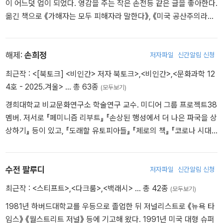
이 어느덧 업이 되었다. 영감을 주는 작은 손전등 같은 글을 좋아한다.
취재와 치밀한 분석을 통해 『스티프트』와 『테러 드림(The Terror Dr
옮긴 책으로 《가해자는 모두 피해자라 말한다》, 《미국 공산주의라는
eam)』 『다크룸』으로 이어지는 책 세 권을 더 집필했다. 2007년 출
로맨스》, 《가족을 폐지하라》, 《인셀 테러》, 《여성, 인종, 계급》, 《살
간된 『테러 드림』에서는 9·11 사태에 대한 미국인들의 ‘젠더화된’ 심
릴 수 있었던 여자들》, 《디어 마이 네임》, 《백래시》, 《캘리번과 마녀》
리적 반응을 고찰했고, 2016년에 출간된 『다크룸』에서는 폭력적 가
등이 있다.
해제:
손희정
저자파일
신간알림 신청
부장에서 70대 트랜스젠더 여성이 되어 나타난 아버지와의 관계를
최근작 :
<[북토크] <비인간> 저자 북토크>
,
<비인간>
,
<문화과학 12
다뤘다. 『다크룸』은 커커스리뷰상을 수상했으며 퓰리처상 최종 후보
4호 - 2025.겨울>
… 총 63종
에 올랐다. 1999년에 초판이 출간된 두 번째 책 『스티프트』는 전통
(모두보기)
적인 남성성의 붕괴와 이로써 미국 남성이 직면한 위기를 다룬 책으
경희대학교 비교문화연구소 학술연구 교수. 미디어 그룹 프로젝트38
로, 현대 미국 사회에 등장한 ‘성난 백인 남성’의 뿌리를 찾아가는 방
멤버. 저서로 『페미니즘 리부트』 『손상된 행성에서 더 나은 파국을 상
대한 르포르타주다. 집요한 취재와 통찰, 인간에 대한 따뜻한 관심과
상하기』 등이 있고, 『도래할 유토피아들』 『제로의 책』 『코로나 시대
유머가 배어나는 이 책은, 2019년 20주년 기념판으로 재출간되어 오
의 페미니즘』 등에 공저자로 참여했다. 『여성괴물』 『스티프트』 『다크
늘날 사회적 보수화와 ‘인셀’ 현상을 맞닥뜨리고 있는 우리에게 의미
룸』 등을 한국어로 옮겼다.
있는 성찰을 던진다.
수전 팔루디
저자파일
신간알림 신청
최근작 :
<스티프트>
,
<다크룸>
,
<백래시>
… 총 42종
(모두보기)
1981년 하버드대학교를 우등으로 졸업한 뒤 저널리스트로 《뉴욕 타
임스》 《월스트리트 저널》 등에 기고해 왔다. 1991년 미국 대형 슈퍼