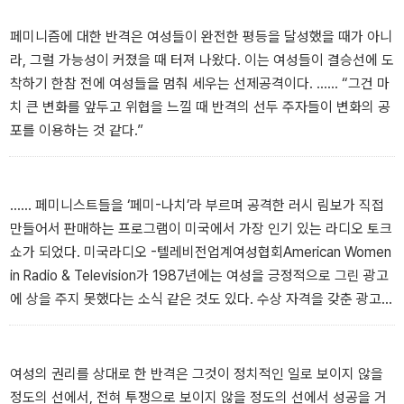
에 ‘백래시(backlash, 반격)’라는 이름을 붙임으로써 정치, 사회, 문화
적 역풍을 해석하고 그에 맞서려는 페미니스트들에게 분석의 도구를
페미니즘에 대한 반격은 여성들이 완전한 평등을 달성했을 때가 아니
제공했다. 사회 변화나 정치적 변화로 인해 자신의 중요도나 영향력,
라, 그럴 가능성이 커졌을 때 터져 나왔다. 이는 여성들이 결승선에 도
권력이 줄어든다고 느끼는 불특정 다수가 강한 정서적 반응과 함께
착하기 한참 전에 여성들을 멈춰 세우는 선제공격이다. …… “그건 마
변화에 반발하는 현상을 가리키는 이 사회학 용어는, 『백래시』 출간
치 큰 변화를 앞두고 위협을 느낄 때 반격의 선두 주자들이 변화의 공
이후 페미니스트 사전에서 중요한 개념으로 자리를 잡는다.
포를 이용하는 것 같다.”
1980년대 레이건 시대의 신보수주의 물결 아래 미국 여성들이 준비
없이 맞닥뜨린 ‘반페미니즘’ 선전전을 표층에서부터 심층까지 파고들
…… 페미니스트들을 ‘페미-나치’라 부르며 공격한 러시 림보가 직접
어 간 이 책은, 지금 여기의 한국 상황에 놀라울 정도로 변함없는 시사
만들어서 판매하는 프로그램이 미국에서 가장 인기 있는 라디오 토크
점을 던진다. 한편에서 “#나는 페미니스트입니다”와 같은 페미니즘
쇼가 되었다. 미국라디오 -텔레비전업계여성협회American Women
리부트가 일어나고 다른 한편에서는 온라인상 반페미니즘 정서가 득
in Radio & Television가 1987년에는 여성을 긍정적으로 그린 광고
세하는 상황에서, 그리고 무엇보다 “페미니즘은 이것으로 충분하
에 상을 주지 못했다는 소식 같은 것도 있다. 수상 자격을 갖춘 광고를
다”는 말이 지지를 얻는 상황에서, 『백래시』는 페미니즘에 대한 반동
찾을 수가 없었기 때문이었다.
이 특수한 시대적 상황의 산물이자 동시에 보편적 현상이라는 통찰을
제시한다. 이번에 출간되는 한국어판은 2006년 출간된 15주년 기념
여성의 권리를 상대로 한 반격은 그것이 정치적인 일로 보이지 않을
판을 판본으로 삼은 것이다.
정도의 선에서, 전혀 투쟁으로 보이지 않을 정도의 선에서 성공을 거