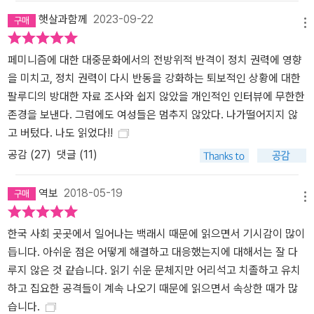
‘진보적’이지만 동시에 보란 듯이 후진” 반격의 주장들을, 팔루디는
햇살과함께
2023-09-22
한편의 풍자화처럼 속도감 있게, 동시에 정밀하게 스케치한다. 조롱
메뉴
과 혐오의 대상, 마침내 ‘짐’이 된 페미니즘 “여성의 권리를 상대로 한
페미니즘에 대한 대중문화에서의 전방위적 반격이 정치 권력에 영향
반격은 …… 그것이 사적인 색채를 띨 때, 한 여성의 내부에 똬리를 틀
을 미치고, 정치 권력이 다시 반동을 강화하는 퇴보적인 상황에 대한
고 안에서 그녀의 관점을 바꿔 버릴 때, …… 결국 그녀 역시 자발적으
팔루디의 방대한 자료 조사와 쉽지 않았을 개인적인 인터뷰에 무한한
로 이 반격에 동참하게 될 때 위력을 갖게 된다.”_본문 가운데 『백래
존경을 보낸다. 그럼에도 여성들은 멈추지 않았다. 나가떨어지지 않
시』는 총 4부로 구성됐다. 프롤로그를 포함한 1부는 팔루디가 이 책
고 버텄다. 나도 읽었다!!
을 쓴 계기이기도 한 하버드-예일 대학의 결혼 연구로 포문을 열어 1
980년대 반격의 풍경을 한 편에, 페미니즘과 함께한 반격의 유구한
공감 (
27
)
댓글 (11)
역사를 다른 한 편에 배치한다. 2부와 3부에서는 본격적으로 반격의
창시자와 유포자 들을 찾아 나선다. 대중문화를 점령하다시피 한 반
역보
2018-05-19
메뉴
격의 물결이 언론, 영화, 텔레비전, 그리고 패션과 미용 산업을 잠식해
가는 과정을 세밀하게 그리고 있는 2부에서는 소위 ‘트렌드 저널리
한국 사회 곳곳에서 일어나는 백래시 때문에 읽으면서 기시감이 많이
즘’이 유포한 ‘남자 품귀 현상’, ‘말라붙은 자궁’, ‘고치 짓기’, 그리고 ‘엄
듭니다. 아쉬운 점은 어떻게 해결하고 대응했는지에 대해서는 잘 다
마 트랙’ 같은 용어들이 어떻게 영화와 텔레비전의 여성 재현에 영향
루지 않은 것 같습니다. 읽기 쉬운 문체지만 어리석고 치졸하고 유치
을 미치고 반격의 정서를 강화했는지 다룬다. 실제로 1970년대 스크
하고 집요한 공격들이 계속 나오기 때문에 읽으면서 속상한 때가 많
린을 자유롭게 활보하던 독립적인 여성들은 1980년대에 이르면 지
습니다.