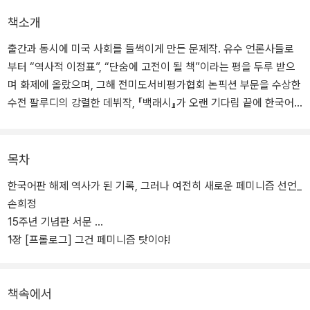
책소개
출간과 동시에 미국 사회를 들썩이게 만든 문제작. 유수 언론사들로
부터 “역사적 이정표”, “단숨에 고전이 될 책”이라는 평을 두루 받으
며 화제에 올랐으며, 그해 전미도서비평가협회 논픽션 부문을 수상한
수전 팔루디의 강렬한 데뷔작, 『백래시』가 오랜 기다림 끝에 한국어
판 출간을 맞이하게 됐다.
1991년 출간된 『백래시』는 지금껏 번역되지 않은 것이 의아할 정도
목차
로 국내외 페미니스트들에게 꾸준히 영감을 불어넣었고, 페미니즘의
한국어판 해제 역사가 된 기록, 그러나 여전히 새로운 페미니즘 선언_
역사를 다룰 때 꼭 참조해야 할 필독서가 되었다. 또한 2007년 《유에
손희정
스에이 투데이》 선정 ‘지난 25년간 미국에 영향을 미친 책 25권’에, 2
15주년 기념판 서문
011년 《미즈》 선정 ‘세대를 초월한 논픽션 베스트 10’ 목록에 이름을
1장 [프롤로그] 그건 페미니즘 탓이야!
올리며, 시대를 불문하고 끊임없이 소환되고 재인용되는 고전으로서
의 가치를 재확인했다.
책속에서
팔루디는 이 책에서 여성의 권리 신장을 저지하려는 반동의 메커니즘