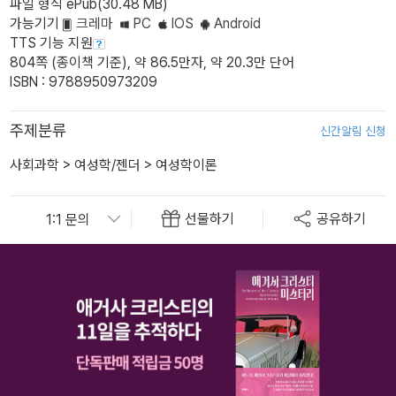
파일 형식 ePub(30.48 MB)
가능기기
크레마
PC
IOS
Android
TTS 기능 지원
804쪽 (종이책 기준), 약 86.5만자, 약 20.3만 단어
ISBN : 9788950973209
주제분류
신간알림 신청
사회과학
>
여성학/젠더
>
여성학이론
선물하기
공유하기