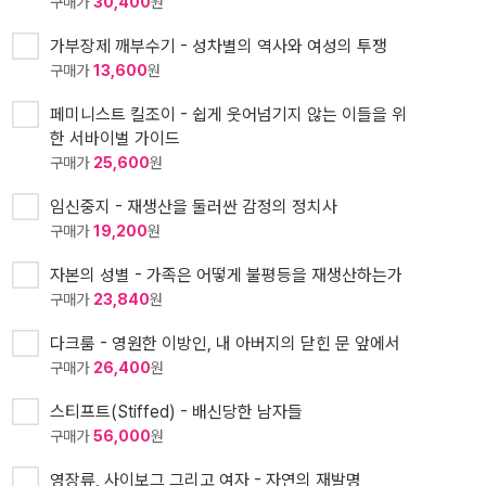
구매가
30,400
원
가부장제 깨부수기 - 성차별의 역사와 여성의 투쟁
구매가
13,600
원
페미니스트 킬조이 - 쉽게 웃어넘기지 않는 이들을 위
한 서바이벌 가이드
구매가
25,600
원
임신중지 - 재생산을 둘러싼 감정의 정치사
구매가
19,200
원
자본의 성별 - 가족은 어떻게 불평등을 재생산하는가
구매가
23,840
원
다크룸 - 영원한 이방인, 내 아버지의 닫힌 문 앞에서
구매가
26,400
원
스티프트(Stiffed) - 배신당한 남자들
구매가
56,000
원
영장류, 사이보그 그리고 여자 - 자연의 재발명