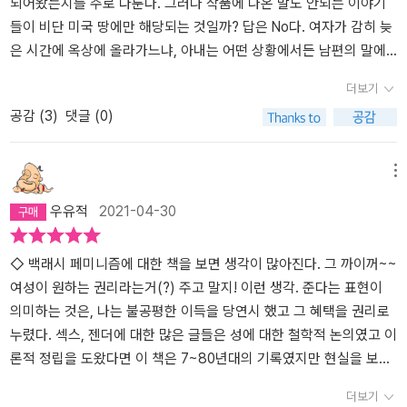
서... 그랬는데, 비행공포는 읽으면서도 약간 묘한 지점들이 있었다지
되어왔는지를 주로 다룬다. 그러나 작품에 나온 말도 안되는 이야기
구를 바탕으로 ‘대한민국 출산 지도’를 만드는 이곳에서 1991년에 미
만, 우리의 의지에 반해서는 좋은 책이라는 추천을 받았기에 그런 퇴
들이 비단 미국 땅에만 해당되는 것일까? 답은 No다. 여자가 감히 늦
국에서 출간된 이 책을 읽는다는 것은 기시감과 함께 묘한 패배감에
행의 작가라는 점이 충격이었달까.어쨌든 두껍고 지루한 부분이 없지
은 시간에 옥상에 올라가느냐, 아내는 어떤 상황에서든 남편의 말에
사로잡히는 일이 될 수도 있다. 옮긴이의 말처럼 “지금, 여기의 상황
않은 책인데, 그럼에도 앞서 경험한 반페미니즘의 백래시가 그리 큰
순종해야 한다(성경 말씀에 근거해서), 취직이 어려우면 좋은 남자 만
을 끊임없이 의식하게 만드는 그 놀라운 유사성은 이 책을 받아 든 우
더보기
일?이 아니라는 점을 확인할 수 있다는 점이 의미있다 하겠다.backla
나서 ‘취집’하면 인생 살기 쉬워지지 않겠느냐. 실제로 내가 들었던 말
리에게 행운일까, 아니면 불행일까?” 2014년 미국의 온라인 저널이
공감 (
3
)
댓글 (0)
sh : 사회 변화나 정치적 변화로 인해 자신의 중요도, 영향력, 권력이
들이다. 그리고 대한민국의 많은 여성들이 겪어온 불평등하고 불합리
기획한 『백래시』 다시 읽기 북클럽 캠페인에서 록산 게이 역시 이 옛
줄어든다고 느끼는 불특정 다수가 강한 정서적 반응과 함께 변화에
한 이야기 혹은 사례들은 전혀 어색하게 다가오지 않는다. 내가 경험
날이야기를 읽고 “변한 게 거의 없다”는 사실에 놀랐다는 게 위안이
반발하는 현상을 가리키는 사회학 용어로, 주로 성적, 인종적, 종교적
했던 것들이고 앞으로 경험할 것들이기에(페미니즘을 몰라서, 페미니
될 수도 있겠다. 어쩌면 『백래시』는 해제자의 말처럼 “계속되는 백래
메뉴
소수자에 대한 차별의 기재로 작용한다.팔루디는 여성의 ‘진보’를 위
즘이 자신들에게 불합리한 요소가 될 것이라는 굳은 믿음 때문에 반
시에 부딪히고, 그러면서 퇴보하기도 하고 우회하기도 하는” 여성의
우유적
2021-04-30
험한 것으로 판단하면서 “여성이 크게 활보하고 있다”는 인식을 바탕
격을 가하는 이들이 주변에 존재한다면).그럼에도 불구하고 많은 여
역사 속에서 “앞서간 사람들이 그려 놓은 지도”를 우리에게 보여 주
으로 “여성의 독립성에 대한 적개심”이 불러일으키는 여러 증상들,
성들은 오늘도 페미니즘을 가까이 하려 노력한다. 여전히 여성에게
고 있는지도 모른다. 그 지도 위에서 다음 발걸음을 놓을 자리를 찾는
무엇보다 이 증상들이 급성으로 나타나는 현상에 ‘백래시’라는 이름을
한없이 높기만 한 사회적 유리천장을 비관적 태도로 외면하지 않는다
◇ 백래시 페미니즘에 대한 책을 보면 생각이 많아진다. 그 까이꺼~~
것은 독자들 각자의 몫이다.
붙이며, 가부장제하의 여성 억압이라는 현상과 백래시를 구분한다.
는 의미다. 메갈과 워마드, 페미니스트들의 다양한 성향을 다 받아들
여성이 원하는 권리라는거(?) 주고 말지! 이런 생각. 준다는 표현이
그렇게 보면 백래시는 “기반암처럼 단단하게 자리 잡은 여성 혐오만
일 수 없을지라도 우리는 이해하는 태도를 가져야 할 것이다. 그들이
의미하는 것은, 나는 불공평한 이득을 당연시 했고 그 혜택을 권리로
이 아니라 자신의 지위를 개선하려는 현대 여성들의 각별한 노력” 때
페미니스트가 된 이유에는 분명한 무언가가 있을 것이다. 독서를 통
누렸다. 섹스, 젠더에 대한 많은 글들은 성에 대한 철학적 논의였고 이
문에 촉발되는 것이라 볼 수 있다. 페미니즘 운동과 그 성과가 밸래시
해 나는 페미니즘과 여러 페미니스트에 대해 다시 한 번 생각해보려
론적 정립을 도왔다면 이 책은 7~80년대의 기록였지만 현실을 보는
의 한 원인이라는 것이다. 그런 의미에서 백래시는 페미니즘의 무기
고 한다. 페미니즘에 대한 역사의 끝을 목도하는 날, 페미니스트라고
것이다. 아직도 마음 속에 정의라는 것을 내리기 어렵지만 힘의 논리
더보기
력을 증명한다기보다는 페미니즘의 파워를 증명한다. 그리고 그 힘이
눈치보는 사회 현상이 사라지는 날을 꿈꾼다.(1300페이지에 달하는
로 성을 이해하지 않겠다고 다짐해 본다.