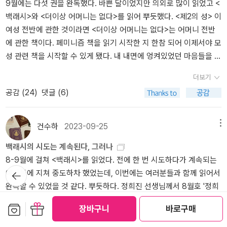
9월에는 다섯 권을 완독했다. 바쁜 달이었지만 의외로 많이 읽었고 <
물대탐험> 3권, 이번 달 산 책 중에 아이가 가장 좋아한다. 이 시리즈
어이없고 기가 차서 나도 낄낄거린 적이 여러 번 있었다.내가 백래시
의 여성주의 책읽기 목록 중 4월 책 읽어보고 싶고, 3월 책은.. 일단
백래시>와 <더이상 어머니는 없다>를 읽어 뿌듯했다. <제2의 성> 이
여러 번 읽고 있음.<찾아봐요! 복작복작 서울에 사는 동물들>은<왠
에 대해 관심을 갖게 된 건 2016년에 출간된 조남주의 소설 『82년생
집에 있는 해러웨이 책을 읽어보고 결정해야 할 것 같습니다 ㅋ 일단
여성 전반에 관한 것이라면 <더이상 어머니는 없다>는 어머니 전반
지 이상한 멸종 동물도감>과 느낌이 비슷한데, 우리나라 사람이 도시
김지영』을 읽고 소설을 원작으로 제작한 영화를 보고 나서이다. 이 소
1월에는 이 책들을 끝내야겠네요.(SOW 2권은 절반만) 2024년, 서
에 관한 책이다. 페미니즘 책을 읽기 시작한 지 한참 되어 이제서야 모
에 사는 동물들을 주제로 그린 것이다. 동물도감류 좋아하는 아이라
설과 영화에 대한 수많은 논란은 다 제외하고(페미니즘이든, 백래시
친님들의 즐거운 독서생활을 기원합니다^^
성 관련 책을 시작할 수 있게 됐다. 내 내면에 엉켜있었던 마음들을 들
면 재밌게 읽을 것. 읽은 책: 6권<지적 리딩을 위한 기본 영단어: 30
든), 내가 이해가 되지 않았던 것은 “나보다 훨씬 나이가 어린 김지영
여다보게 되어 때로 울컥하며 읽었고, 그런 나를 짐작이라도 하듯 아
0Words>는 어휘가 부족한 나를 위해, 중고로 사서 끝을 보았다. 움
이 왜 나도 살지 않았던 삶을 이렇게 살고 있지?”라는 궁금증이었다.
더보기
이는 제목을 유심히 보며 신경을 썼다. 에이드리언 리치는 시인이라
하하. 단어장도 만들어놨는데 가지고 다니면서 봐야 의미가 있을텐데
그리고 “너희들만 그렇게 힘드냐?”고 말하며 시작된 젊은 세대의 남
공감 (
24
)
댓글 (6)
그런지 (번역)문체가 좀 어색하고 함축적이기도 했는데 조금 더 읽어
말임... <꽃이 지고 나면 잎이 보이듯이> 오래전에 지인이 선물해 준
성들이 보인 여성에 대한 혐오의 원인이었다. 그동안 세상이 많이 바
보기로. 다음엔 이주혜 작가님이 번역하신 산문집을 읽어볼까 한다.1
책인데 ... <호르두발> 카렐 차페크 작품. 리뷰를 썼다. <술라> 토니
뀌었다고 생각했는데 실상은 그렇지 않다면, 더구나 골수보수정부가
0월에는 읽고 있던 <갈대 속의 영원> <The Story of the World I>
모리슨 작품. 리뷰를 썼다.<백래시> 아아 드디어 내가 이 벽돌을 완독
집권하고 뉴라이트가 기승을 부리는 이 즈음에 1980년대를 배경으
건수하
2023-09-25
메뉴
을 마저 읽고 <페이드 포> <9번의 일> <와일드 시드> <여전히 미쳐
하였도다...!! 함께 읽어 가능했던 벽돌깨기^^<마틴 에덴> 1권. 아휴,
로 했지만 지금과 상황이 비슷한 이 책이 어떤 답을 줄 수 있을 것이라
백래시의 시도는 계속된다, 그러나
있는> 을 함께 읽을 예정이다. <와일드 시드>와 <여전히 미쳐 있는>
재밌다. 2권 절반 정도 읽었는데 어서 마저 읽고 싶다. 10월에 읽을/
는 생각이 들었다. 수전 팔루디가 밝힌 반격의 이유와 움직임은 -평
8-9월에 걸쳐 <백래시>를 읽었다. 전에 한 번 시도하다가 계속되는
은 10월에 다 읽어야 하는 책은 아니고, 특히 <여전히 미쳐있는> 은
읽어야 할 책이번달에는 SOW를 끝내야 한다. 지금 14장까지 읽었는
등에 대한 남성들의 반대-여성의 권리에 대한 저항-남성들의 경제적
뒤로가
예시들에 지쳐 중도하차 했었는데, 이번에는 여러분들과 함께 읽어서
서점 리브레리아큐에서 연말까지 조금씩 천천히 읽는 것이다. 12월의
데 정리페이퍼를 못 올리고 있음. 남은 날들 열심히 읽어서 끝내야!! <
ㆍ사회적 안녕을 위협한다는 불쾌감-여성들이 거둔 대체로 소소한
기
완독할 수 있었을 것 같다. 뿌듯하다. 정희진 선생님께서 8월호 '정희
여성주의책같이읽기 책이기도 해서 같은 시기에 마무리하게 될 듯.
페이드 포> 이번달 여성주의 책읽기 도서! 예전에 절반쯤 읽었는데
성과(혹은 그저 여성이 주도권을 쥐고 있다는 인식)에 발끈-여성들의
진의 공부' 에서 짧게 '지금 백래시라고 하는데, 한국은 그렇지 않다'
이런 책들은 뒤로 하고 연휴에 느긋하게 <에이스>를 시작했는데, 이
이번엔 완독하기! <마틴 에덴> 2권은 금방 끝낸다! 책 사기에 관한
근근한 진보에 대한 터무니없는 과잉 반응-여성들의 정치적 발언을
보관함담기
선물하기
장바구니
바로구매
(정확한 워딩 아님 주의) 라고 언급하신 적이 있다. 앞뒤 맥락과 잘 이
것도 10월 중 다 읽을 수 있으면 좋겠다. 이제 아침 저녁으로는 쌀쌀
새로운 기준을 세웠습니다. (계획은 잘 세우는 독서괭..) 내가 산지 6
막아 버림-반페미니즘이라는 트렌드를 미디어가 교묘하게 주도함[무
어지지 않는 짧은 언급이었기 때문에 무슨 뜻인지 잘 알 수가 없어서