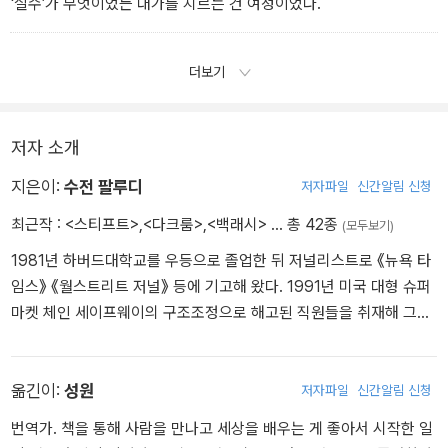
‘실수’가 무엇이었든 대가를 치르는 건 여성이었다.
더보기
저자 소개
지은이:
수전 팔루디
저자파일
신간알림 신청
최근작 :
<스티프트>
,
<다크룸>
,
<백래시>
… 총 42종
(모두보기)
1981년 하버드대학교를 우등으로 졸업한 뒤 저널리스트로 《뉴욕 타
임스》 《월스트리트 저널》 등에 기고해 왔다. 1991년 미국 대형 슈퍼
마켓 체인 세이프웨이의 구조조정으로 해고된 직원들을 취재해 그해
해석 보도 부문 퓰리처상을 받았다. 같은 해 출간된 데뷔작 『백래시』
에서 1980년대 미국 신보수주의의 물결을 타고 페미니즘과 여성을
향해 전방위적으로 가해진 공격 현상 ‘백래시’(반격)를 조명하여 사회
옮긴이:
성원
저자파일
신간알림 신청
적인 반향을 일으켰고, 이 책으로 1991년 전미도서비평가협회상(논
번역가. 책을 통해 사람을 만나고 세상을 배우는 게 좋아서 시작한 일
픽션 부문)을 수상했다. 이후 페미니스트 저널리스트로서의 끈질긴