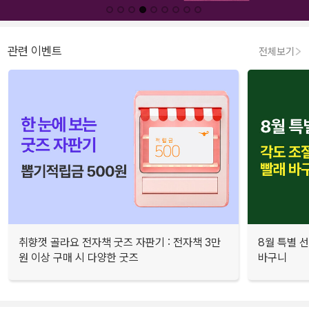
관련 이벤트
전체보기
취향껏 골라요 전자책 굿즈 자판기 : 전자책 3만
8월 특별 선
원 이상 구매 시 다양한 굿즈
바구니