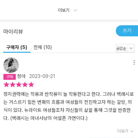
을 전파하기 위해 새로운 언어 전략을 세웠다. 뉴라이트의 팸플릿 상
더보기
단에 자리한 ‘생명 친화적’, ‘순결 친화적’, ‘모성 친화적’, ‘가족 친화
적’이라는 표현은 실제로는 출산권, 노동권, 성적 권리 등 여성이 이제
쓰기
막 획득하기 시작한 권리들에 반대하는 퇴행적인 내용들을 가리기 위
마이리뷰
한 위장 전술이었다. 3부의 마지막 장에서는 페미니즘에 ‘가모장주
의’, ‘반민주적 이데올로기’, ‘남자다움을 빼앗아 간 공격수’ 같은 딱지
구매자 (5)
전체 (10)
를 붙이는 상아탑의 멀쩡한 학자들과 뉴에이지 남권주의자들을 인터
뷰한다. 그리고 반페미니즘의 대변인으로 뉴라이트 진영의 총아가 된
메뉴
여성, 베티 프리던처럼 과거의 입장을 철회하고 페미니즘을 반격의
청아
2023-09-21
먹잇감으로 만든 이들, 캐럴 길리건처럼 의도하진 않았으나 반격의
이데올로기에 포섭된 페미니스트들을 만나 그들 안의 변절과 모순,
정치권력에는 작용과 반작용이 늘 작동한다고 한다. 그러나 백래시로
그리고 딜레마를 날카롭게 파헤친다. 팔루디는 반격의 목표이자 가장
는 거스르기 힘든 변화의 흐름과 여성들의 전진하고자 하는 갈망, 의
악랄한 효과는 “여성의 정신과 감정을 반격에 종속시키는” 데 있다고
식이 있다. 뉴라이트 여성들조차 자신들의 삶을 통해 그것을 반증한
말한다. 하지만 반격이 노리는 것은 여성의 정신과 감정만이 아니라
다. (백래시는 마녀사냥의 어설픈 가면이다.)
여성의 신체까지 포함한다. 4부에서 팔루디는 대중 심리학자와 자기
계발서 저자들이 어떻게 ‘여성 일반의 억압’을 “내 마음속 어린아이
더보기
문제”나 “알코올중독자 남편을 ‘선택’한 개인의 문제”로 몰고 갔는지,