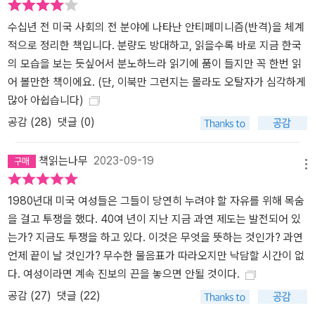
실수가 언론이 기댄 통념과 합작해 거대한 헛소동을 만든 셈이었다.
수십년 전 미국 사회의 전 분야에 나타난 안티페미니즘(반격)을 체계
하지만 믿을 수 없는 통계라는 사실이 드러난 이후에도, 베넷과 블룸,
적으로 정리한 책입니다. 분량도 방대하고, 읽을수록 바로 지금 한국
그리고 언론은 ‘교육 지향’과 ‘출세 지향’의 여성들이 결국 비참한 말로
의 모습을 보는 듯싶어서 분노하느라 읽기에 품이 들지만 꼭 한번 읽
를 맞이하게 되리라는 주장을 번복할 생각이 없었다. 정부는 미국 인
어 볼만한 책이에요. (단, 이북만 그런지는 몰라도 오탈자가 심각하게
구조사국 연구원이 하버드-예일 연구를 반박하는 보고서를 발표하려
많아 아쉽습니다)
하자 노골적인 방해 공작을 펼쳤다. 팔루디는 연구 책임자인 베넷과
베넷에게 기사를 받아 쓴 기자들, 그리고 베넷의 통계 수치를 의심스
공감 (
28
)
댓글 (0)
럽게 바라본 연구자들을 인터뷰하며, ‘반격의 서사시’라 할 만한 이 두
꺼운 책의 서두를 완성한다. 어떻게 단순한 흥미 위주의 기사가 싱글
책읽는나무
2023-09-19
메뉴
여성들로 하여금 스스로를 “말라붙은 자궁”과 “자정을 향해 가는 생
체 시계”로 표상하게 했는지, 그리고 ‘결혼 궁핍’과 ‘결혼 안 하는 싱글
1980년대 미국 여성들은 그들이 당연히 누려야 할 자유를 위해 목숨
여성의 문제’를 국가적 의제로까지 확장시켰는지를 지켜보는 과정은
을 걸고 투쟁을 했다. 40여 년이 지난 지금 과연 제도는 발전되어 있
소름 돋도록 흥미진진하고, 섬뜩할 정도로 우리의 현실을 반영한다.
는가? 지금도 투쟁을 하고 있다. 이것은 무엇을 뜻하는 것인가? 과연
여성의 생애 주기 전반에 걸친 통계의 범람, 사실에 토대하기보다 바
언제 끝이 날 것인가? 무수한 물음표가 따라오지만 낙담할 시간이 없
람직한 행동을 지시하는 처방전으로 통계를 활용하는 언론, 정해진
다. 여성이라면 계속 진보의 끈을 놓으면 안될 것이다.
길을 벗어날 경우 어떤 위험해 처하게 되는지 여성들에게 잔소리를
공감 (
27
)
댓글 (22)
늘어놓는 소위 ‘전문가들’까지, “세련되면서도 진부하고, 얼핏 보기엔