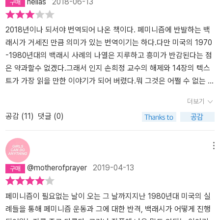
hellas
2018-06-13
행이 그것을 증명한다. 필자의 날카로우면서도 유머스러운 필체가 읽
관없이 단지 임신부라는 이유로 수술대에 ‘올라/오르지 못해’ 죽거나
는 맛을 더하고, 여성에 대한 공격이 교묘하며 때론 드러나지 않는 길
상처 입은 여성들에 대한 이야기에서 끝을 맺는 것은 상징적이다. 여
들임으로 나타남을 보여주어 인권탄압에 대한 감각을 높여준다.
2018년이나 되서야 번역되어 나온 책이다. 페미니즘에 반발하는 백
성들이 겪는 고통이 반격의 나팔수들이 말하듯 모두 페미니즘 탓이라
래시가 거세진 만큼 의미가 있는 번역이기는 하다.다만 미국의 1970
면, 여기 어디에서 페미니즘의 죄를 물을 수 있을까? 해제자 손희정이
-1980년대의 백래시 사례의 나열은 지루하고 흥미가 반감된다는 점
팔루디의 입을 빌려 말했듯, “여성들의 비참함과 불행은 페미니즘 탓
은 약과할수 없겠다.그래서 인지 손희정 교수의 해제와 14장의 텍스
이 아니라 페미니즘이 충분하지 않은 탓”이 아닐까? 하지만 1980년
트가 가장 읽을 만한 이야기가 되어 버렸다.뭐 그것은 어쩔 수 없는 노
대 반격은 자신이 원하는 바를 성취했고, 팔루디는 2000년대 한 대학
릇이라고 생각한다. 7,80년대의 미국 상황은 우리의 것과 결이 다르
강의실에서 이제 자신들에게 “페미니즘은 짐”이라고 공공연하게 말
더보기
고, 관심사에 가장 가까운 낙태법 폐지에 관한 이야기는 14장이기 때
하고 다니는 여학생을 만난다. 팔루디가 15주년 기념판 서문에서 토
공감 (
11
)
댓글 (0)
문. 별로 새롭지 않다는 의미에서 고전적이라고 할 만한 공격(8) 에
로하듯 페미니즘이 ‘성공 지향’, ‘출세 지향’을 일컫는 말이라면, 그 여
대해 이미 수많은 선례가 있다는 것과, 백래시의 주체들이 가진 한결
학생의 말이 맞다. 그러나 페미니즘은 “다른 모든 것 이전에 나는 인
같은 실패와 실패가 예견되는 상황들에 대해 서술해 놓았다. 그쪽 인
간”이라는 기본적인 선언에 불과하다. 그것이 누군가에게 선동으로,
메뉴
사들은 어째 한결 같이 그런??? 인물들인지도 좀 생각해 봐야하겠다.
혹은 부담으로 느껴진다면 팔루디의 말처럼 “평등이라는 약속의 땅
@motherofprayer
2019-04-13
좀 충격이었던 부분은 11장 반격의 수뇌부 네오콘에서 네오펨까지 중
에 들어서려면 아직도 갈 길이 멀었다”는 것을 함의할 뿐이다. 낙태법
에 담긴 내용이었는데, 사두고 아직 읽지 않은 <우리의 의지에 반해
폐지 국민 청원과 낙태죄 폐지 반대 서명 운동이 동시에 벌어지고 있
서>를 쓴 수전 브라운 밀러와, 얼마전 읽은 <비행공포>의 에리카 종
페미니즘이 필요없는 날이 오는 그 날까지지난 1980년대 미국의 실
는 한국 사회에서 『백래시』를 읽는다는 것, 국책 기관이 저출산 해법
의 변절? 이었다. 페미니즘 퇴행의 먹잇감을 자꾸 내놓았다는 측면에
례들을 통해 페미니즘 운동과 그에 대한 반격, 백래시가 어떻게 진행
으로 “여성들의 하향 결혼”을 제시하고 행정자치부가 가임기 여성 인