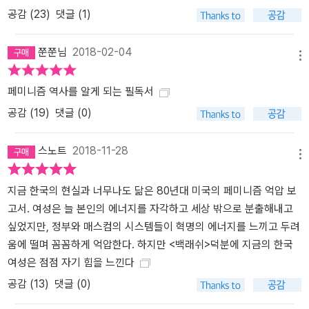
루한 노동에서 벗어나 결혼하고 싶어 안달 난 외로운 싱글이거나 떽
공감 (
23
)
댓글 (1)
떽 거리는 마녀, 그도 아니면 잔인하게 살해당하거나 강간당하는 피
해자로 그려진다. “여성은 여성과 각을 세우고” 여성의 정당한 분노
쭌쭌님
2018-02-04
는 “개인적 우울”로 축소되며, 여성의 삶은 “좋은 엄마는 이기고 독립
메뉴
적인 여성은 벌을 받는다는 도덕 이야기의 틀”에 갇혀 버린다. 극명한
예가 1987년 개봉해 흥행에 성공한 영화 <위험한 정사>다. 팔루디는
페미니즘 역사를 알게 되는 필독서
“낯선 사람의 고통에 대한 책임”을 말하고자 했던 초안에서 어떻게 1
공감 (
19
)
댓글 (0)
980년대의 전형적인 여성 혐오 영화가 탄생했는지를 시나리오 작가,
제작자, 영화사 사장을 인터뷰하는 과정에서 적나라하게 보여 준다.
스노트
2018-11-28
메뉴
영화는 ‘집 안의 천사’가 ‘독립적인 여성’을 살해하며 끝을 맺는다. 10
대 소녀와 결박당하거나 훼손된 여성 신체 이미지에 강박적일 정도로
지금 한국의 현실과 너무나도 닮은 80년대 미국의 페미니즘 억압 보
집착하는 광고업계의 관행이 시작된 것도 이즈음이었다. 이처럼 반격
고서. 여성은 늘 본인의 에너지를 자각하고 세상 밖으로 분출해내고
에 가담한 대중매체가 유포하려는 메시지는 명확하다. “여성은 일과
싶었지만, 정부와 매스컴의 시스템들이 혁명의 에너지를 느끼고 두려
결혼 둘 모두를 가질 수 없다.” 그리고 일과 독립을 선택했을 때는 응
움에 떨며 꼼꼼하게 억압한다. 하지만 <백래쉬>덕분에 지금의 한국
당 대가를 치러야 한다는 것이다. 팔루디는 3부에서 이러한 반격의
여성은 점점 자기 힘을 느낀다
메시지를 만들어 낸 진정한 요람, 반격의 이데올로그들을 찾아 나선
공감 (
13
)
댓글 (0)
다. 뉴라이트는 여성의 권리에 관한 전방위 공격에서 단연 선두 주자
였다. 이들은 단순히 방어만 한 게 아니라 자신들의 비대중적인 주장