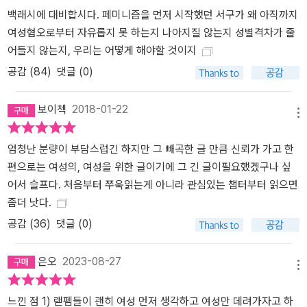
리 선언이 낭독되고 얼마 되지 않아 빅토리아식 도덕적 설교가 호전
백래시에 대비합시다. 페미니즘을 먼저 시작했던 서구가 왜 아직까지
적인 입법부와 점잖은 학계에서 쏟아져 나왔고, 20세기 초 여성 참정
여성혐오로부터 자유롭지 못 하는지 나아지질 않는지 성별격차가 줄
권 운동가들은 ‘빨갱이’로 매도당해 침묵을 강요받았으며, 2차 세계대
어들지 않는지, 우리는 어떻게 해야할 것이지
전 전후, 미국 정부와 산업계는 한때 ‘산업의 역군’이라 칭송하던 여성
들을 직장에서 몰아낼 궁리를 하느라 바빴다. 매 시기마다 “뇌와 자궁
공감 (
84
)
댓글 (0)
의 충돌”처럼 “과학 연구의 새로운 발견들에 왕년의 싸구려 도덕주의
를 버무린” 유사한 언어들이 범람했다. 팔루디는 반격의 반복되는 습
보이첵
2018-01-22
메뉴
성을 언급하며 여성해방의 역사는 늘 “결코 목적에 닿지 못한 채 무한
을 향해 나아가는 수학적 커브와 유사”하다고 말한다. 그리고 그 커브
엄청난 분량이 부담스럽긴 하지만 그 빼곡한 글 만큼 신뢰가 가고 한
가 그리는 “나선은 결승선 바로 앞에서 그녀의 등 뒤로 돌아간다.” 팔
편으로는 여성의, 여성을 위한 글이기에 그 긴 글이필요했겠구나 싶
루디가 인용한 심리학자 진 베이커 밀러의 말에 따르면 반격은 “여성
어서 슬프다. 처음부터 쭈욱읽는게 아니라 관심있는 챕터부터 읽으면
들이 실제로 영향력을 가지게 되었다는 증거일 수도 있지만, 보통 성
좀더 낫다.
취가 작을 때, 많은 사람들을 도울 수 있을 정도로 충분한 변화가 일어
공감 (
36
)
댓글 (0)
나기 전에 일어난다. …… 마치 큰 변화를 앞두고 위협을 느낄 때 반격
의 선두 주자들이 변화의 공포를 이용하는 것 같다.” 1980년대 팔루
은오
2023-08-27
디가 포착한 그 공포는 언론이 배포하는 ‘트렌드 기사’에서 시작해서
메뉴
텔레비전, 영화, 광고, 수술실을 경유해 여성의 일, 마음, 그리고 신체
느낀 점 1) 랟펨들이 괜히 여성 먼저 생각하고 여성만 데려가자고 하
를 구속하는 것으로 종지부를 찍었다. 반격의 서두: 독립을 위해 결혼