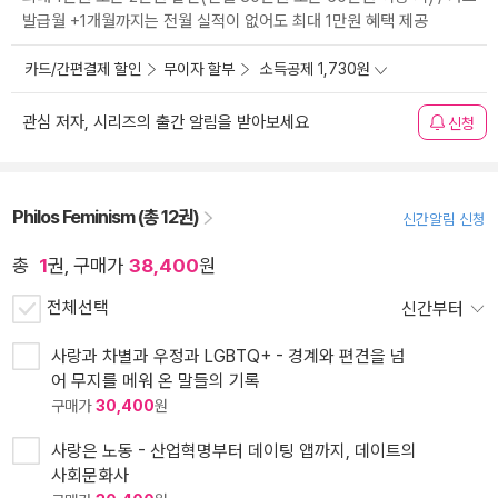
발급월 +1개월까지는 전월 실적이 없어도 최대 1만원 혜택 제공
카드/간편결제 할인
무이자 할부
소득공제 1,730원
관심 저자, 시리즈의 출간 알림을 받아보세요
신청
Philos Feminism (총 12권)
신간알림 신청
총
1
권, 구매가
38,400
원
전체선택
신간부터
사랑과 차별과 우정과 LGBTQ+ - 경계와 편견을 넘
어 무지를 메워 온 말들의 기록
구매가
30,400
원
사랑은 노동 - 산업혁명부터 데이팅 앱까지, 데이트의
사회문화사