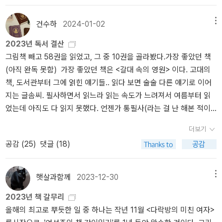
이라는 추천을 받고, 첫째가 좋아하지 않을까 싶어 샀는데 역시나 재
를 바란다. 그러기 위해서는 페미니즘에 모두를 거는 열정보다는 나
밌다고 합니다. 그런데 미취학에게는 좀 어려워 보여서 다음 시리즈
가떨어지지 않고 버티는 기술이 더 필요할 것 같다. 이제는 고전이 된
건수하
2024-01-02
메뉴
는 나중에 사주려고요. <My Toothbrush Is Missing> - 초1 추천 영
<백래시>가 주는 가장 큰 교훈은 아마도 그것일 터다. - 17,해제10년
2023년 독서 결산
어책. 웃깁니다.<외딴 집 외딴 다락방에서> - 이거,, <공부머리 독서
간 이어진 여론조사에서 압도적인 다수의 여성들이 자신들에게는 동
그림책 빼고 58권을 읽었고, 그 중 10권을 골라봤다.가장 좋았던 책
법>에 언급되었는데 궁금해서 샀습니다. 그런데 읽다 보니 좀 무서운
일한 임금과 동일한 고용 기회가 필요하다고, 남녀평등헌법수정안이
(아직 완독 못함) 가장 좋았던 책은 <갈대 속의 영원> 이다. 고대의
것?? 원제를 보니 Ghost가 떡하니 들어가 있네요 ㅋㅋ 무서운 거 좋
필요하다고, 정부의 간섭을 받지 않고 낙태할 권리가 필요하다고, 출
책, 도서관부터 그에 얽힌 얘기들.. 읽다 보면 술술 다른 얘기로 이어
아하는 둘째가 매우 좋아함 ㅋㅋ 밤중에 거울에 비친 자기 모습 보고
산효가를 보장해 주는 연방법이 필요하다고, 적당한 수준의 보육 서
지는 글솜씨. 필사하면서 읽느라 읽는 속도가 느려져서 여름부터 읽
놀라는 장면, 겁 많은 아이들은 주의를 요합니다. <루이의 특별한 하
비스가 필요하다고 말했다. 여성들은 지금까지 이 중 어떤 것도 누리
었는데 아직도 다 읽지 못했다. 언젠가 통필사(라는 걸 난 해본 적이
루> - 지인 추천으로 샀는데, 내용도 좋고 재밌습니다. <학교에 간 사
지 못하고 있다. 그렇다면 대체 여성의 권리를 쟁취하기 위한 전투에
없다) 해보고 싶기도 한데, 너무 두꺼워서... 자기계발서 원래 화제의
자><한밤중 톰의 정원에서> - 외딴 집 외딴 다락방 책을 하도 좋아해
서 여성이 정확히 어떻게 ‘승리’했다는 것인가? - 39, 1장 그건 페미
더보기
자기계발서 별로 안 좋아하지만 좋았던 책. 이 책도 많이 필사하며 읽
서, 같은 작가 책들을 찾아 봤습니다. <한밤중 톰의 정원에서>는 제목
니즘 탓이야.반페미니즘적 반격은 여성들이 완전한 평등을 달성했을
공감 (
25
)
댓글 (18)
었다. 읽고 나서 휴대폰도 멀리하겠지만 나에게 중요한 걸 먼저 하고
보고 둘째가 사달라고 졸라서 샀는데 글밥이 엄청나요. 고학년용 ㅋ
때가 아니라, 그럴 가능성이 커졌을 때 터져 나왔다. 이는 여성들이 결
여러가지를 다 하려고 하다가 느끼는 압박감을 줄여보겠다는 생각을
ㅋ <학교에 간 사자>는 초저용이라 해서 샀고 첫쨰가 잘 읽었습니다.
승선에 도착하기 한참 전에 여성들을 멈춰 세우는 선제 공격이다. 페
했다. 그 결과 잠도 많이 자고 마음은 상당히 편한데, 그동안 하던 여
이 작가 책들 재밌는 것 같군요. 알고보니 유명한 분. 아이들 책을 이
미니스트 심리학자 진 베이커 밀러 박사는 “반격은 여성들이 실제로
햇살과함께
2023-12-30
메뉴
러 가지를 많이 놓아버리게 되었다 ^^;;에세이 비비언 고닉을 이긴 <
렇게 많이 샀고,예외: 읽은 책 다시 사기 (맨 처음 예외 설정할 때 이후
영향력을 가지게 되었다는 증거일 수도 있지만, 보통 성취가 작을 때,
2023년 책 갈무리
페이드 포>. 성매매에 대해 '필요악일까?' 라고 생각했는데 '그냥 악'
처음으로 등장한 예외 적용 사례 ㅋㅋ )<어린이책 읽는 법>은 몇 년
많은 사람들을 도울 수 있을 정도로 충분한 변화가 일어나기 전에 일
올해의 최고로 뿌듯한 일 중 하나는 작년 11월 <다락방의 미친 여자>
이라고 생각하게 되었다. 내용만이 아니라 글도 좋았다. 이렇게 글 잘
전에 읽었고 아주 좋았는데, 지인에게 줬기 때문에 다시 샀습니다.<
어난다”고 밝혔다. “그건 마치 큰 변화를 앞두고 위협을 느낄 때 반격