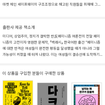
마켓 체인 세이프웨이의 구조조정으로 해고된 직원들을 취재해 그해
해석 보도 부문 퓰리처상을 받았다. 같은 해 출간된 데뷔작 『백래시』
에서 1980년대 미국 신보수주의의 물결을 타고 페미니즘과 여성을
향해 전방위적으로 가해진 공격 현상 ‘백래시’(반격)를 조명하여 사회
출판사 제공 책소개
적인 반향을 일으켰고, 이 책으로 1991년 전미도서비평가협회상(논
픽션 부문)을 수상했다. 이후 페미니스트 저널리스트로서의 끈질긴
미디어, 상업주의, 정치가 결탁한 반反페미니즘 여론전의 전말 페미
취재와 치밀한 분석을 통해 『스티프트』와 『테러 드림(The Terror Dr
니즘의 고전이자 영원한 문제작, 『백래시』 한국어판 출간 “페미니즘
eam)』 『다크룸』으로 이어지는 책 세 권을 더 집필했다. 2007년 출
에 대한 반격은 여성들이 완전한 평등을 달성했을 때가 아니라 그럴
간된 『테러 드림』에서는 9·11 사태에 대한 미국인들의 ‘젠더화된’ 심
가능성이 커졌을 때 터져 나왔다. 이는 여성들이 결승선에 도착하기
리적 반응을 고찰했고, 2016년에 출간된 『다크룸』에서는 폭력적 가
한참 전에 여성들을 멈춰 세우는 선제공격이다.”_본문 가운데 출간과
부장에서 70대 트랜스젠더 여성이 되어 나타난 아버지와의 관계를
동시에 미국 사회를 들썩이게 만든 문제작. 유수 언론사들로부터 “역
다뤘다. 『다크룸』은 커커스리뷰상을 수상했으며 퓰리처상 최종 후보
사적 이정표”, “단숨에 고전이 될 책”이라는 평을 두루 받으며 화제에
이 상품을 구입한 분들이 구매한 상품
에 올랐다. 1999년에 초판이 출간된 두 번째 책 『스티프트』는 전통
올랐으며, 그해 전미도서비평가협회 논픽션 부문을 수상한 수전 팔루
적인 남성성의 붕괴와 이로써 미국 남성이 직면한 위기를 다룬 책으
디의 강렬한 데뷔작, 『백래시』가 오랜 기다림 끝에 한국어판 출간을
로, 현대 미국 사회에 등장한 ‘성난 백인 남성’의 뿌리를 찾아가는 방
맞이하게 됐다. 1991년 출간된 『백래시』는 지금껏 번역되지 않은 것
대한 르포르타주다. 집요한 취재와 통찰, 인간에 대한 따뜻한 관심과
이 의아할 정도로 국내외 페미니스트들에게 꾸준히 영감을 불어넣었
유머가 배어나는 이 책은, 2019년 20주년 기념판으로 재출간되어 오
고, 페미니즘의 역사를 다룰 때 꼭 참조해야 할 필독서가 되었다. 또한