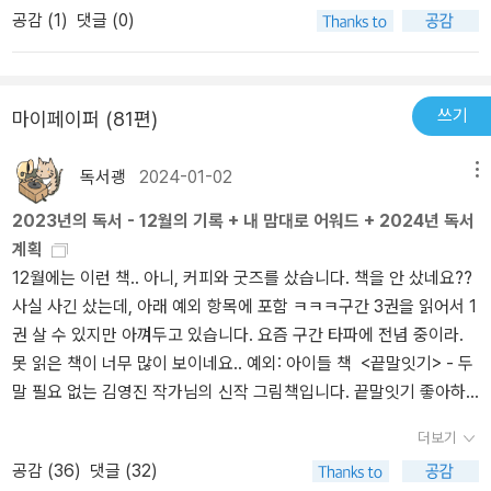
공감 (
1
)
댓글 (0)
셀수록 반격은 더 촘촘하게 문화에 스며든다. - 10, 해제1973년 낙태
분량의 책을 제대로 읽어보기는 처음이다. 이북보다 종이책이 더 잘
합법화 판결 이후 미국에서는 지속적으로 낙태 반대 작전이 펼쳐졌
맞는 것 같다고 느꼈다. 한 달 걸려 완독하게 된 책이라 의미있다고 생
다. 이 시기 미국 남자들은 “태어나지 못한 아이들을 위해 울음”을 터
각한다.)
뜨렸지만, 기실 그것은 자신들의 경제적, 사회적인 지위가 위기에 봉
쓰기
마이페이퍼 (81편)
착했음을 한탄하는 것이었다. 팔루디는 “호전적인 낙태 반대 운동의
대변인들은 대중 앞에선 페미니스트들을 ‘영아 살해자’라고 불렀지만,
독서괭
2024-01-02
메뉴
자기들끼리 있을 때는 ‘창녀’나 ‘레즈비언’으로 불렀다”고 지적하면서,
2023년의 독서 - 12월의 기록 + 내 맘대로 어워드 + 2024년 독서
기실 낙태를 둘러싸고 선고된 페미니스트의 죄목은 ‘살인’이 아니라
계획
‘성적인 독립’이었을지도 모른다고 말한다. 그리고 2016년, 미국 백
12월에는 이런 책.. 아니, 커피와 굿즈를 샀습니다. 책을 안 샀네요??
인 (특히) 남성들의 극우화를 배경으로 대통령에 당선된 트럼프가 가
사실 사긴 샀는데, 아래 예외 항목에 포함 ㅋㅋㅋ구간 3권을 읽어서 1
장 먼저 언급한 ‘변화’중 하나는 낙태죄 부활 여부를 각 주 정부의 판
권 살 수 있지만 아껴두고 있습니다. 요즘 구간 타파에 전념 중이라.
단에 맡기겠다는 것이었다. 발언의 실행 여부와 무관하게 이는 여성
못 읽은 책이 너무 많이 보이네요.. 예외: 아이들 책 <끝말잇기> - 두
의 자기 결정권을 공격하는 것이 보수 우익을 선동하기에 얼마나 ‘좋
말 필요 없는 김영진 작가님의 신작 그림책입니다. 끝말잇기 좋아하
은 자원’인지 잘 보여 주는 사건이었다. - 16, 해제페미니스트의 싸움
는 둘째를 위해 샀는데, 역시나 좋아하며 여러 번 읽는군요. 평범한 생
은 짧게 끝나지 않는다. 선언을 실천으로 옮기는 과정은 순탄하지 않
더보기
활에서 이야기를 길어내는 능력, 사물들을 사진처럼 그려낸다는 특징
을 것이다. 실천이 기어코 변화로 이어지는 기쁨은 찰나에 불과할 수
공감 (
36
)
댓글 (32)
이 도드라지는 작가입니다. <의사 어벤져스> 1권 - 주변에서 좋은 책
도 있다. 그럼에도 불구하고, 천천히, 그리고 끝까지, 함께 할 수 있기