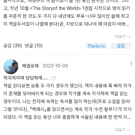
를시작으로, '여성주의 책 같이읽기'를 1년 동안 완수한 것이다. 그리
쓰는 사람이 써야 사람들이 더 보고 생각하고 하지... 한국 사회 현실
난 육아를 회사에서 배웠다>는 몇 년 전에 전자책으로 읽고 나중에
의 선두 주자들이 변화의 공포를 이용하는 것 같다.” - 45, 1장 그건
고, 작년 10월 <The Storyof the World> 1권을 시작으로 영어 읽기
'미괴오똑'은 다시 살펴봐도 기억에 남는 책.장르를 뭐라 해야할지..
첫째 학교 갈 때 다시 읽어봐야지, 했는데 그때가 도래해서 샀습니다.
페미니즘 탓이야.여성의 우울증에 대한 모든 문헌을 검토하고 유전학
를 꾸준히 한 것도.두 가지 다 내년에도 쭈욱~너무 많지만 올해 최고
사회 라고 해야할 것 같긴 한데, 과학이라고 할 수도 있을 것 같다.저
읽은 책: 4권 네 권을 간신히 읽었네요. 휴. 왜 그리 바빴는지? ㅜㅜ <
에서부터 월경 전 증후군, 피임약 등 다양한 요인들을 테스트해 본 저
의 책을두서없이 나열해 본다(곧, 지방으로 떠나야 해 마음이 바쁘
자가 과학 철학을 전공해서 그런 느낌이 드는 걸지도... <우리는 당신
캘리번과 마녀> - 중세에 관한 흥미로운 역사 이야기와 함께, 마녀사
명한 정신 건강 연구자 제럴드 클러먼과 미르나 와이즈먼은 여성 우
다…).여성주의책같이읽기 책은,대부분 좋았지만 그중에서도 몇 권만
들이 불태우지 못한 마녀의 후손들이다>의 역자후기에서 알게 되어
냥이 일어나게 된 배경을 여태 생각하지 못했던 '시초축적'이라는 자
울증에는 두 가지 큰 원인밖에 없음을 확인했다. 그것은 바로 낮은 사
더보기
뽑아보자면,, 그외 개인적으로 읽은 책 중에서는, 영어 책은, 모두 새
읽은 <증언혐오>. 고 장자연의 자살을 둘러싼 일들에 대해 윤지오가
본주의 태동과 관련시켜 논증한 것이 신선했습니다. 훨씬 가볍게 나
회적 지위와 결혼이었다. - 97, 2장 남자 품귀 현상과 불모의 자궁대
공감 (
39
)
댓글 (10)
해 복 많이 받으시고, 내년에도 함께해요!
증언을 하자 기자, 변호사, 작가 등이 반동적인 여론을 형성했던 것에
온 <우리는 너희가 불태우지 못한 마녀의 후손들이다>보다 이 책이
단히 미미한 여성의 권리 신장에 대한 기이할 정도로 과장된 남성들
대해 자세히 기술한 책이다. 예전에는 언론에 나오는 기사들이 진실
훨씬 좋더라고요. <Front Desk> 1권 - 원서읽기 모임 함달달의 첫 소
의 대응에 당혹스러워하는 많은 사회학자 중 한 명인 윌리엄 구드는
을 다룬다고 생각했지만, 요즘은 별로 그렇지 않고 예전에도 그게 온
설책! 중반 이후부터 뒤가 궁금해서 빨리 읽을 수밖에 없었습니다. 재
페넬로페
2023-10-09
“남성들은 존중, 혜택, 기회를 아무리 조금만 잃어도 큰 위협으로 인
메뉴
전한 진실은 아니었던 것 같다. 그러나 언론을 멀리할 수도 없으니..
미도, 감동도, 영어표현도 잡을 수 있는 책. <공부머리 독서법> - 사
식한다”고 밝혔다. - 129, 3장 반격의 과거와 현재미디어는 낙태를
적극적이며 당당하게.....
언론의 탈진실이 어떤 방식으로 행해지는지를 알 수 있어 매우 유익
교육에 의지하지 맙시다. 입시를 위해서도 독서가 최고라는, 우리 같
둘러싼 투쟁을 도덕적이고 생물학적인 논쟁(생명은 언제 시작되는
책을 읽다보면 보통 두 가지 경우가 생긴다. 책의 내용에 푹 빠져 작가
했다. <까판의 문법>도 사 두었는데 아직 못 읽어서.. 올해 읽어도 좋
은 애서가들에게 더욱 반가운 책. <실격당한 자들을 위한 변론> - 김
가?)으로 규정하곤 했다. 낙태에 불편해하는 많은 이들에게 분명 이
의 존재를 잊어버리게 되는 경우와 작가를 계속 의식하며 책을 읽는
을 듯. 철학 (굳이 분야를 나누자면) 말랑말랑해 보이는 제목과 외관
원영 변호사의 재치있고 감동적인 변론을 만나보세요. 글을 참 맛깔
는 중요한 문제였다. 하지만 테리와 그 추종자들이 여성의 출산의 자
경우이다. 나는 전자에 속하는 독서를 많이 하는데(주로 소설을 읽어
과는 달리 어렵고 친숙하지 않은 이야기를 하는 책이었다. 막연하게
나게 잘 쓰고, 전하는 메시지는 더욱 좋습니다.네 권밖에 못 읽었는데,
유를 둘러싼 전투에서 보여 준 이상할 정도로 강렬한 반감은 철학이
그럴 것이다), 『백래시』를 읽으면서는 계속 작가 ‘수전 팔루디’가 의식
좋은 것으로 여겨지는 '행복'이 사실은 어떤 것을 전제하고 있는지, 우
리뷰도 죄다 못 썼다는 슬픈 사실 ㅠㅠ 쓰는 시간을 좀 내봐야겠습니
나 과학보다는 울화를 자양분 삼아 활활 타올랐다. 이런 남성들은 ‘태
되었다. 이 책을 읽는 동안 너무 촘촘하게 서술된 내용에 한 번씩 지치
리가 행복을 추구하면서 놓치는 것은 무엇인지에 대한 내용. 읽기 쉽
다. 독서괭의 내 맘대로 어워드 2023! 뚜둥. 올해도 합니다. 내 맘대
어나지 못한 아기들을 위해 울음’을 터뜨린 것일 수도 있었지만, 인생
기도 했지만, 마지막 부분쯤 갔을 때, 결국 사람을 움직이게 하는 것은
지는 않았지만 여운이 많이 남는 책이었다. 나의 소수성에 대해서도
로 어워드. 올해의 뿌듯해 상 박경리, 토지(전20권) 완독!! (사실은 완
에서 심각한 경제적, 사회적 위치 변화를 겪으며 상처를 받기도 했다.
더보기
거대 담론이나 무슨 주의(主義)보다 이 사회를 구성하는 각 개인에
생각하는 계기가 되었고. 페미니즘 둘 다 미국의 사례이긴 하지만, 페