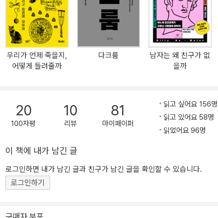
늘날 사회적 보수화와 ‘인셀’ 현상을 맞닥뜨리고 있는 우리에게 의미
2007년 《유에스에이 투데이》 선정 ‘지난 25년간 미국에 영향을 미
있는 성찰을 던진다.
친 책 25권’에, 2011년 《미즈》 선정 ‘세대를 초월한 논픽션 베스트 1
0’ 목록에 이름을 올리며, 시대를 불문하고 끊임없이 소환되고 재인용
되는 고전으로서의 가치를 재확인했다. 팔루디는 이 책에서 여성의
우리가 언제 죽을지,
다크룸
남자는 왜 친구가 없
권리 신장을 저지하려는 반동의 메커니즘에 ‘백래시(backlash, 반
어떻게 들려줄까
을까
격)’라는 이름을 붙임으로써 정치, 사회, 문화적 역풍을 해석하고 그
에 맞서려는 페미니스트들에게 분석의 도구를 제공했다. 사회 변화나
정치적 변화로 인해 자신의 중요도나 영향력, 권력이 줄어든다고 느
읽고 싶어요 156명
20
10
81
끼는 불특정 다수가 강한 정서적 반응과 함께 변화에 반발하는 현상
읽고 있어요 58명
을 가리키는 이 사회학 용어는, 『백래시』 출간 이후 페미니스트 사전
100자평
리뷰
마이페이퍼
읽었어요 96명
에서 중요한 개념으로 자리를 잡는다. 1980년대 레이건 시대의 신보
수주의 물결 아래 미국 여성들이 준비 없이 맞닥뜨린 ‘반페미니즘’ 선
이 책에 내가 남긴 글
전전을 표층에서부터 심층까지 파고들어 간 이 책은, 지금 여기의 한
로그인하면 내가 남긴 글과 친구가 남긴 글을 확인할 수 있습니다.
국 상황에 놀라울 정도로 변함없는 시사점을 던진다. 한편에서 “#나
로그인하기
는 페미니스트입니다”와 같은 페미니즘 리부트가 일어나고 다른 한
편에서는 온라인상 반페미니즘 정서가 득세하는 상황에서, 그리고 무
엇보다 “페미니즘은 이것으로 충분하다”는 말이 지지를 얻는 상황에
구매자 분포