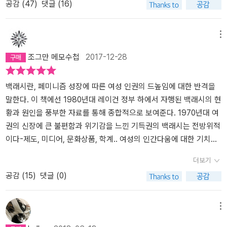
공감 (
47
)
댓글 (16)
‘남성의 일자리’에 발붙이지 못하게 하려는 경영진과 남성 노동자의
가부장적 카르텔이 어떻게 여성 노동자들을 체계적으로 배제하고 심
지어 일을 하기 위해 여성 스스로 불임을 ‘선택’하게 했는지, ‘태아의
메뉴
권리’를 보호한다는 명목으로 어떻게 여성의 신체를 태아 대 여성의
조그만 메모수첩
2017-12-28
구도로 분열시켰는지를 보여 준다. 심리 치료사의 상담실, 베스트셀
러 저자의 거실, 여성 노동자들에겐 투쟁의 장소이기도 한 공장, ‘생명
백래시란, 페미니즘 성장에 따른 여성 인권의 드높임에 대한 반격을
친화적’인 낙태 반대론자들이 테러를 일삼는 클리닉, 그리고 태아 측
말한다. 이 책에선 1980년대 레이건 정부 하에서 자행된 백래시의 현
변호사와 산모 측 변호사가 ‘각자’의 생명을 두고 다투는 병원과 재판
황과 원인을 풍부한 자료를 통해 종합적으로 보여준다. 1970년대 여
소를 숨 가쁘게 오가며, 팔루디는 반격의 결과물들, 즉 여성의 몸과 정
권의 신장에 큰 불편함과 위기감을 느낀 기득권의 백래시는 전방위적
신, 그리고 일상에 각인된 반격의 효과를 아플 만큼 생생하게 전달한
이다-제도, 미디어, 문화상품, 학계.. 여성의 인간다움에 대한 기치를
다. “이 책의 가장 큰 교훈은 거의 아무것도 바뀌지 않았다는 것“ “페
높임은 이런 백래시때문에 주춤하기도 하지만 그 반격에 대한 반격으
미니즘의 의제는 기초적이다. 페미니즘은 여성들에게 공적인 정의와
더보기
로 가열차게 투쟁한다. 미국의 80년대를 다루지만 현재 우리나라의
사적인 행복 중 하나를 ‘선택’하도록 강요하지 말 것을 요구한다. 페미
공감 (
15
)
댓글 (0)
상황과 상당부분 맞물려 떨어진다. 백래시 현상의 기저엔 기득권의
니즘은 여성의 정체성을 그 문화와 남성들이 규정하는 것이 아니라
권력욕과 이해관계가 도사리고 있다. 일례로 낙태 반대 운동만 하더
여성 스스로가 규정할 자유를 누릴 수 있어야 한다고 주장한다.”_본문
라도 의외로 이 운동가들은 태아의 생명권엔 별로 관심이 없다. 그걸
가운데 언론이 검증되지 않은 통계를 특정 메시지를 유포할 수단으로
메뉴
내세우긴 하지만. 생명권을 수호한다는 사람들이 저지른 반생명적 악
삼은 일화에서 시작된 1980년대 반격의 대장정이 자신의 바람과 상