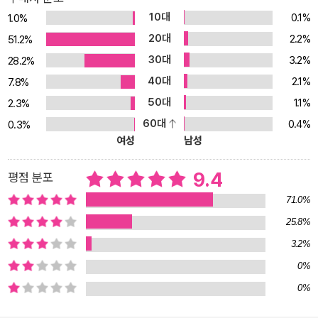
서, 『백래시』는 페미니즘에 대한 반동이 특수한 시대적 상황의 산물
10대
0.1%
1.0%
이자 동시에 보편적 현상이라는 통찰을 제시한다. 이번에 출간되는
20대
2.2%
51.2%
한국어판은 2006년 출간된 15주년 기념판을 판본으로 삼은 것이다.
30대
3.2%
28.2%
페미니즘과 여성의 권리를 둘러싼 진부한 소동, ‘반격’의 전모를 기록
40대
2.1%
하다 “반격의 주장은 언제나 천편일률적이었다. 동등한 교육은 여성
7.8%
을 노처녀로 만들고, 동등한 고용은 여성을 불임으로 만들며, 동등한
50대
1.1%
2.3%
권리는 여성을 나쁜 엄마로 만든다는 것이다.”_본문 가운데 1970년
60대
0.4%
0.3%
대 미국 여성들은 페미니즘의 두 번째 물결이 가져다준 성취에 흠뻑
여성
남성
빠져 있었다. 여성이 머물 곳은 집이라는 낡은 주장은 더 이상 설 곳이
없는 것처럼 보였고, 참정권 운동을 전개한 이래 여성들이 더 완전한
9.4
평점 분포
권리, 인간으로서의 존엄에 가장 가까워진 것처럼 보였다. 언론들도
71.0%
앞다퉈 ‘성공한’ 여성들의 사진을 표지 기사에 실으며 “봐, 이 여자는
25.8%
행복해. 그건 이 여자가 해방됐기 때문이야”라고 외쳐 댔다. 하지만
3.2%
얼마 지나지 않아 요란스럽지만, 어쨌든 호의적인 언론의 선전전은
완전히 태세를 전환한다. 그들은 “봐, 이 여자는 비참해, 그건 이 여자
0%
가 너무 해방되었기 때문이야”라고 말하며 똑같이 ‘성공한’ 여성의 사
0%
진에 다만, 우거지상을 그려 놓았다. “나이 많은 싱글 여성이 결혼할