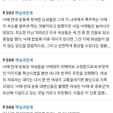
노리개˝로 전락하게 된다고 밝혔다.
태아의 ‘생명권’을 둘러싼 1980년대의 투쟁에서는, 가정사를 결정할
P.593
햇살과함께
가부장의 능력이 퇴색된 데 대한 억울함이 배후에서 격하게 분출되는
낙태 반대 운동에 참여한 남성들은 그저 이 나라에서 폭주하는 낙태
경우가 너무 많았다. 이런 억울함은 낙태 반대 운동에서 말로 드러나
의 속도를 멈추려 하는 것뿐이라고 말했지만 사실 낙태율은 늘어나지
지는 않지만 무시할 수 없는 의제였다.
않았다. 최소한 지난 100년간 미국 여성들은 세 건 중 한 건꼴로 임신
중절을 했다. 낙태 합법화 이후 차이가 있다면 그건 이제 여성들이 원
치 않는 임신을 합법적으로, 그리고 안전하게 중단할 수있다는 점뿐
이었다. 그리고 1973년부터 1980 년까지 합법적인 낙태가 늘어나긴
했지만 곧 안정세를 유지했고 1980년대 초부터는 심지어 하락했다.
P.596
햇살과함께
1980년부터 1987년까지 낙태율은 6퍼센트 하락했다.
낙태 반대 운동은 여성들을 낙태권의 피해자로 규정함으로써 부정적
진짜 변화는 여성들이 위험이나 공포를 감수하지 않고 자신의 생식력
인 이미지를 확산시켰을 뿐만 아니라 반격의 주장을 강화했다. 여성
을 조절할 수 있는 새로운 능력을 갖게 된 것이었다. 그리고 이 새로운
의 자유라는 대의는 다시 한 번 여성의 고통을야기한 범인으로 지목
자유는 낙태율이 아니라 여성의 성적인 행동과 태도 역시 크게 바꿔
되었다. 낙태 반대 운동 대변인들은 불행한 여성은 ‘낙태 후 증후군’의
놓았다.
유산에 시달리고 있는 것일 거라고 주장했다. 이들은 이 신종 질환이
여성들을 괴롭힌다고 목청을 높였다.
P.598
햇살과함께