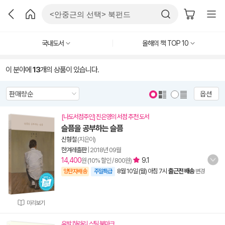
국내도서
올해의 책 TOP 10
이 분야에
13
개의 상품이 있습니다.
옵션
[나도서점주인] 진은영의 서점 추천 도서
슬픔을 공부하는 슬픔
신형철
(지은이)
한겨레출판
|
2018년 09월
14,400
9.1
원 (10% 할인 / 800원)
8월 10일 (월) 아침 7시
출근전 배송
양탄자배송
주말특급
변경
미리보기
유발 하라리 스틸 북마크