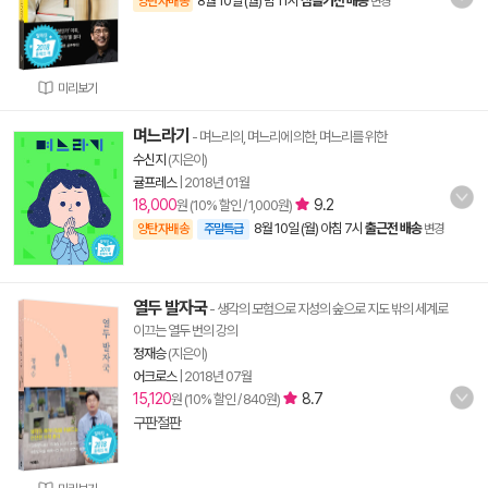
8월 10일 (월) 밤 11시
잠들기전 배송
양탄자배송
변경
미리보기
며느라기
- 며느리의, 며느리에 의한, 며느리를 위한
수신지
(지은이)
귤프레스
|
2018년 01월
18,000
9.2
원 (10% 할인 / 1,000원)
8월 10일 (월) 아침 7시
출근전 배송
양탄자배송
주말특급
변경
열두 발자국
- 생각의 모험으로 지성의 숲으로 지도 밖의 세계로
이끄는 열두 번의 강의
정재승
(지은이)
어크로스
|
2018년 07월
15,120
8.7
원 (10% 할인 / 840원)
구판절판