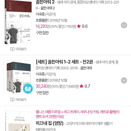
골든아워 2
- 생과 사의 경계, 중증외상센터의 기록 2013-201
8
-
골든아워 2
이국종
(지은이)
흐름출판
|
2018년 10월
14,220
9.6
원 (10% 할인 / 790원)
구판절판
미리보기
[세트] 골든아워 1~2 세트 - 전2권
- 생과 사의 경계, 중
증외상센터의 기록 2002-2018
-
골든아워
이국종
(지은이)
흐름출판
|
2018년 10월
30,240
9.7
원 (10% 할인 / 1,680원)
구판절판
미리보기
웰니스 여름 리추얼 + 에그 트레이. 사우나 빗 키링. 레트로 물병(이
벤트 도서 2만원 이상)
히끄네 집 (양장)
- 고양이 히끄와 아부지의 제주 생활기
이신아
(지은이)