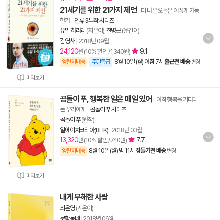
21세기를 위한 21가지 제언
- 더 나은 오늘은 어떻게 가능
한가
-
인류 3부작 시리즈
유발 하라리
(지은이),
전병근
(옮긴이)
김영사
|
2018년 09월
24,120
9.1
원 (10% 할인 / 1,340원)
8월 10일 (월) 아침 7시
출근전 배송
양탄자배송
주말특급
변경
미리보기
곰돌이 푸, 행복한 일은 매일 있어
- 아직 행복을 기다리
는 우리에게
-
곰돌이 푸 시리즈
곰돌이 푸
(원작)
알에이치코리아(RHK)
|
2018년 03월
13,320
7.7
원 (10% 할인 / 740원)
8월 10일 (월) 밤 11시
잠들기전 배송
양탄자배송
변경
미리보기
내게 무해한 사람
최은영
(지은이)
문학동네
|
2018년 06월