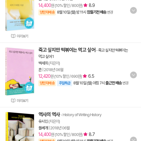
14,400
8.9
원 (10% 할인 / 800원)
8월 10일 (월) 밤 11시
잠들기전 배송
양탄자배송
변경
미리보기
죽고 싶지만 떡볶이는 먹고 싶어
-
죽고 싶지만 떡볶이는
먹고 싶어 1
백세희
(지은이)
흔
|
2018년 06월
12,420
6.5
원 (10% 할인 / 690원)
8월 10일 (월) 아침 7시
출근전 배송
양탄자배송
주말특급
변경
미리보기
역사의 역사
- History of Writing History
유시민
(지은이)
돌베개
|
2018년 06월
14,400
8.7
원 (10% 할인 / 800원)