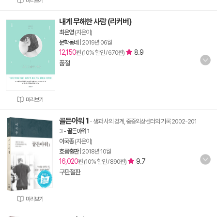
미리보기
내게 무해한 사람 (리커버)
최은영
(지은이)
문학동네
|
2019년 06월
12,150
8.9
원 (10% 할인 / 670원)
품절
미리보기
골든아워 1
- 생과 사의 경계, 중증외상센터의 기록 2002-201
3
-
골든아워 1
이국종
(지은이)
흐름출판
|
2018년 10월
16,020
9.7
원 (10% 할인 / 890원)
구판절판
미리보기