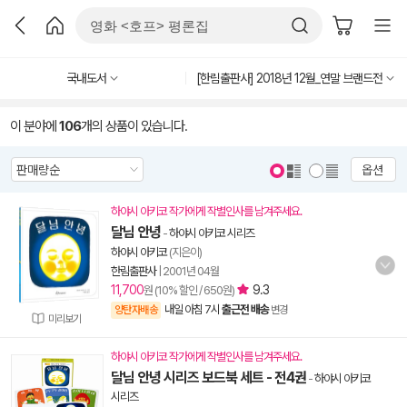
국내도서
[한림출판사] 2018년 12월_연말 브랜드전
이 분야에
106
개의 상품이 있습니다.
옵션
하야시 아키코 작가에게 작별인사를 남겨주세요.
달님 안녕
-
하야시 아키코 시리즈
하야시 아키코
(지은이)
한림출판사
|
2001년 04월
11,700
9.3
원 (10% 할인 / 650원)
내일 아침 7시
출근전 배송
양탄자배송
변경
미리보기
하야시 아키코 작가에게 작별인사를 남겨주세요.
달님 안녕 시리즈 보드북 세트 - 전4권
-
하야시 아키코
시리즈