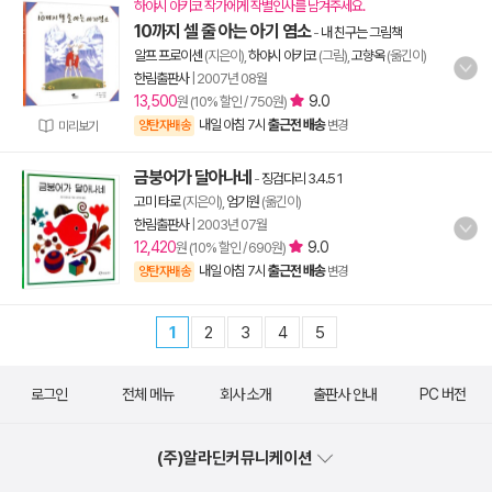
하야시 아키코 작가에게 작별인사를 남겨주세요.
10까지 셀 줄 아는 아기 염소
-
내 친구는 그림책
알프 프로이센
(지은이),
하야시 아키코
(그림),
고향옥
(옮긴이)
한림출판사
|
2007년 08월
13,500
9.0
원 (10% 할인 / 750원)
내일 아침 7시
출근전 배송
양탄자배송
변경
미리보기
금붕어가 달아나네
-
징검다리 3.4.5 1
고미 타로
(지은이),
엄기원
(옮긴이)
한림출판사
|
2003년 07월
12,420
9.0
원 (10% 할인 / 690원)
내일 아침 7시
출근전 배송
양탄자배송
변경
1
2
3
4
5
로그인
전체 메뉴
회사 소개
출판사 안내
PC 버전
(주)알라딘커뮤니케이션