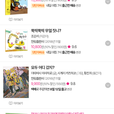
15,300
9.5
원 (10% 할인 / 850원)
내일 아침 7시
출근전 배송
양탄자배송
변경
미리보기
뚝딱뚝딱 무얼 짓니?
조은서
(지은이)
한림출판사
|
2018년 11월
10,800
9.6
원 (10% 할인 / 600원)
내일 아침 7시
출근전 배송
양탄자배송
변경
미리보기
모두 어디 갔지?
이타바시 마사히로
(글),
시게리 카츠히코
(그림),
황진희
(옮긴이)
한림출판사
|
2016년 11월
9,900
9.8
원 (10% 할인 / 550원)
택배
로 주문하면
8월 12일 출고
변경
미리보기
하야시 아키코 작가에게 작별인사를 남겨주세요.