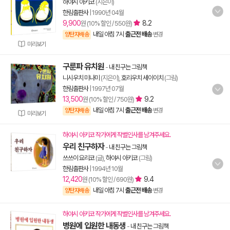
하야시 아키코
(지은이)
한림출판사
|
1990년 04월
9,900
8.2
원 (10% 할인 / 550원)
내일 아침 7시
출근전 배송
양탄자배송
변경
미리보기
구룬파 유치원
-
내 친구는 그림책
니시우치 미나미
(지은이),
호리우치 세이이치
(그림)
한림출판사
|
1997년 07월
13,500
9.2
원 (10% 할인 / 750원)
내일 아침 7시
출근전 배송
양탄자배송
변경
미리보기
하야시 아키코 작가에게 작별인사를 남겨주세요.
우리 친구하자
-
내 친구는 그림책
쓰쓰이 요리코
(글),
하야시 아키코
(그림)
한림출판사
|
1994년 10월
12,420
9.4
원 (10% 할인 / 690원)
내일 아침 7시
출근전 배송
양탄자배송
변경
하야시 아키코 작가에게 작별인사를 남겨주세요.
병원에 입원한 내동생
-
내 친구는 그림책