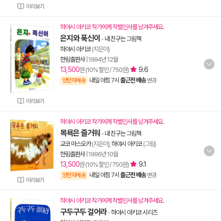
미리보기
하야시 아키코 작가에게 작별인사를 남겨주세요.
은지와 푹신이
-
내 친구는 그림책
하야시 아키코
(지은이)
한림출판사
|
1994년 12월
13,500
9.6
원 (10% 할인 / 750원)
내일 아침 7시
출근전 배송
양탄자배송
변경
미리보기
하야시 아키코 작가에게 작별인사를 남겨주세요.
목욕은 즐거워
-
내 친구는 그림책
교코 마스오카
(지은이),
하야시 아키코
(그림)
한림출판사
|
1996년 10월
13,500
9.1
원 (10% 할인 / 750원)
내일 아침 7시
출근전 배송
양탄자배송
변경
미리보기
하야시 아키코 작가에게 작별인사를 남겨주세요.
구두구두 걸어라
-
하야시 아키코 시리즈