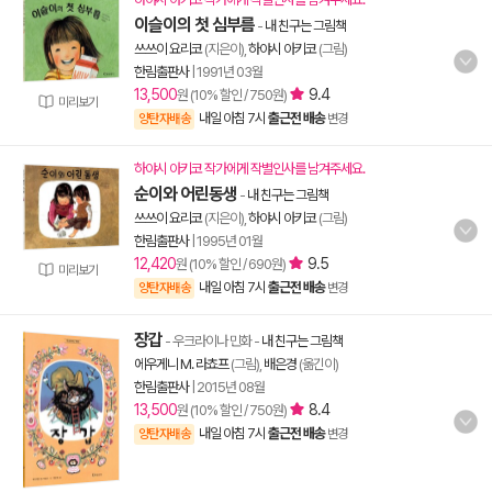
이슬이의 첫 심부름
-
내 친구는 그림책
쓰쓰이 요리코
(지은이),
하야시 아키코
(그림)
한림출판사
|
1991년 03월
13,500
9.4
원 (10% 할인 / 750원)
미리보기
내일 아침 7시
출근전 배송
양탄자배송
변경
하야시 아키코 작가에게 작별인사를 남겨주세요.
순이와 어린동생
-
내 친구는 그림책
쓰쓰이 요리코
(지은이),
하야시 아키코
(그림)
한림출판사
|
1995년 01월
12,420
9.5
원 (10% 할인 / 690원)
미리보기
내일 아침 7시
출근전 배송
양탄자배송
변경
장갑
- 우크라이나 민화
-
내 친구는 그림책
에우게니 M. 라쵸프
(그림),
배은경
(옮긴이)
한림출판사
|
2015년 08월
13,500
8.4
원 (10% 할인 / 750원)
내일 아침 7시
출근전 배송
양탄자배송
변경