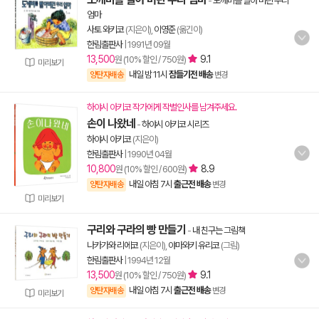
-
도깨비를 빨아 버린 우리
엄마
사토 와키코
(지은이),
이영준
(옮긴이)
한림출판사
|
1991년 09월
13,500
9.1
원 (10% 할인 / 750원)
미리보기
내일 밤 11시
잠들기전 배송
양탄자배송
변경
하야시 아키코 작가에게 작별인사를 남겨주세요.
손이 나왔네
-
하야시 아키코 시리즈
하야시 아키코
(지은이)
한림출판사
|
1990년 04월
10,800
8.9
원 (10% 할인 / 600원)
내일 아침 7시
출근전 배송
양탄자배송
변경
미리보기
구리와 구라의 빵 만들기
-
내 친구는 그림책
나카가와 리에코
(지은이),
야마와키 유리코
(그림)
한림출판사
|
1994년 12월
13,500
9.1
원 (10% 할인 / 750원)
내일 아침 7시
출근전 배송
양탄자배송
변경
미리보기