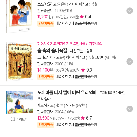
쓰쓰이 요리코
(지은이),
하야시 아키코
(그림)
한림출판사
|
1990년 11월
11,700
9.4
원 (10% 할인 / 650원)
내일 아침 7시
출근전 배송
양탄자배송
변경
하야시 아키코 작가에게 작별인사를 남겨주세요.
숲 속의 숨바꼭질
-
내 친구는 그림책
스에요시 아키코
(글),
하야시 아키코
(그림),
고광미
(옮긴이)
한림출판사
|
2000년 11월
14,400
9.3
원 (10% 할인 / 800원)
내일 아침 7시
출근전 배송
양탄자배송
변경
도깨비를 다시 빨아 버린 우리엄마
-
도깨비를 빨아 버린
우리 엄마
사토 와키코
(지은이),
엄기원
(옮긴이)
한림출판사
|
2004년 06월
13,500
8.7
원 (10% 할인 / 750원)
미리보기
내일 아침 7시
출근전 배송
양탄자배송
변경