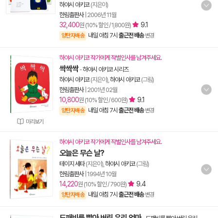
하야시 아키코
(지은이)
한림출판사
|
2006년 11월
32,400
9.1
원 (10% 할인 / 1,800원)
내일 아침 7시
출근전 배송
양탄자배송
변경
하야시 아키코 작가에게 작별인사를 남겨주세요.
싹싹싹
-
하야시 아키코 시리즈
하야시 아키코
(지은이),
하야시 아키코
(그림)
한림출판사
|
2001년 02월
10,800
9.1
원 (10% 할인 / 600원)
내일 아침 7시
출근전 배송
양탄자배송
변경
미리보기
하야시 아키코 작가에게 작별인사를 남겨주세요.
오늘은 무슨 날?
테이지 세타
(지은이),
하야시 아키코
(그림)
한림출판사
|
1994년 10월
14,220
9.4
원 (10% 할인 / 790원)
내일 아침 7시
출근전 배송
양탄자배송
변경
도깨비를 빨아 버린 우리 엄마