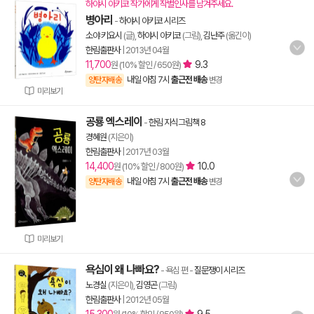
하야시 아키코 작가에게 작별인사를 남겨주세요.
병아리
-
하야시 아키코 시리즈
소야 키요시
(글),
하야시 아키코
(그림),
김난주
(옮긴이)
한림출판사
|
2013년 04월
11,700
9.3
원 (10% 할인 / 650원)
내일 아침 7시
출근전 배송
양탄자배송
변경
미리보기
공룡 엑스레이
-
한림 지식그림책 8
경혜원
(지은이)
한림출판사
|
2017년 03월
14,400
10.0
원 (10% 할인 / 800원)
내일 아침 7시
출근전 배송
양탄자배송
변경
미리보기
욕심이 왜 나빠요?
- 욕심 편
-
질문쟁이 시리즈
노경실
(지은이),
김영곤
(그림)
한림출판사
|
2012년 05월