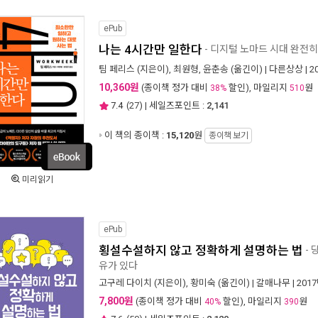
ePub
나는 4시간만 일한다
- 디지털 노마드 시대 완전히
팀 페리스
(지은이),
최원형
,
윤춘송
(옮긴이) |
다른상상
| 
10,360원
(종이책 정가 대비
할인), 마일리지
원
38%
510
7.4
(
27
) | 세일즈포인트 :
2,141
이 책의 종이책 :
15,120
원
종이책 보기
미리읽기
ePub
횡설수설하지 않고 정확하게 설명하는 법
- 
유가 있다
고구레 다이치
(지은이),
황미숙
(옮긴이) |
갈매나무
| 201
7,800원
(종이책 정가 대비
할인), 마일리지
원
40%
390