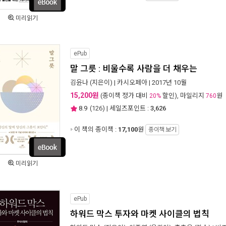
미리읽기
ePub
말 그릇 : 비울수록 사람을 더 채우는
김윤나
(지은이) |
카시오페아
| 2017년 10월
15,200원
(종이책 정가 대비
할인), 마일리지
원
20%
760
8.9
(
126
) | 세일즈포인트 :
3,626
이 책의 종이책 :
17,100
원
종이책 보기
미리읽기
ePub
하워드 막스 투자와 마켓 사이클의 법칙