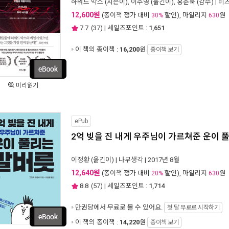
하워드 막스
(지은이),
이주영
(옮긴이),
홍춘욱
(감수) |
비
12,600원
(종이책 정가 대비
할인), 마일리지
원
30%
630
7.7
(
37
) | 세일즈포인트 :
1,651
이 책의 종이책 :
16,200
원
종이책 보기
미리읽기
ePub
2억 빚을 진 내게 우주님이 가르쳐준 운이 
이정환
(옮긴이) |
나무생각
| 2017년 8월
12,640원
(종이책 정가 대비
할인), 마일리지
원
20%
630
8.8
(
57
) | 세일즈포인트 :
1,714
만권당에서
무료로 볼 수 있어요.
첫 달 무료로 시작하기
이 책의 종이책 :
14,220
원
종이책 보기