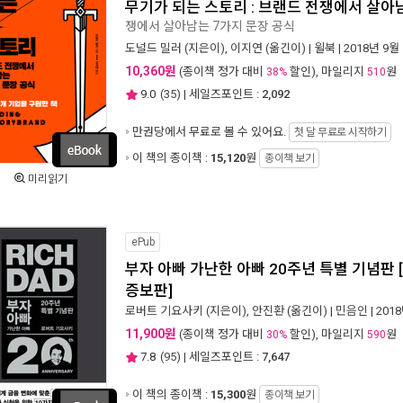
무기가 되는 스토리 : 브랜드 전쟁에서 살아
쟁에서 살아남는 7가지 문장 공식
도널드 밀러
(지은이),
이지연
(옮긴이) |
윌북
| 2018년 9월
10,360원
(종이책 정가 대비
할인), 마일리지
원
38%
510
9.0
(
35
) | 세일즈포인트 :
2,092
만권당에서
무료로 볼 수 있어요.
첫 달 무료로 시작하기
이 책의 종이책 :
15,120
원
종이책 보기
미리읽기
ePub
부자 아빠 가난한 아빠 20주년 특별 기념판 
증보판]
로버트 기요사키
(지은이),
안진환
(옮긴이) |
민음인
| 201
11,900원
(종이책 정가 대비
할인), 마일리지
원
30%
590
7.8
(
95
) | 세일즈포인트 :
7,647
이 책의 종이책 :
15,300
원
종이책 보기