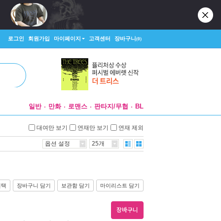
로그인
회원가입
마이페이지
고객센터
장바구니
(0)
일반
만화
로맨스
판타지/무협
BL
대여만 보기
연재만 보기
연재 제외
옵션 설정
25개
선택
장바구니 담기
보관함 담기
마이리스트 담기
장바구니