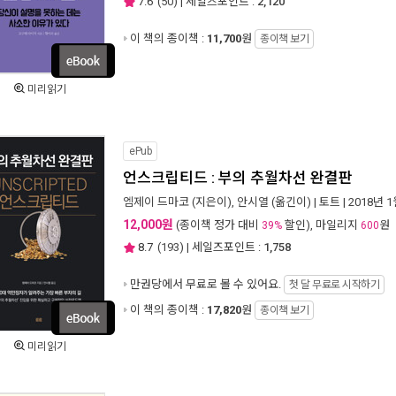
7.6
(
50
) | 세일즈포인트 :
2,120
이 책의 종이책 :
11,700
원
종이책 보기
미리읽기
ePub
언스크립티드 : 부의 추월차선 완결판
엠제이 드마코
(지은이),
안시열
(옮긴이) |
토트
| 2018년 
12,000원
(종이책 정가 대비
할인), 마일리지
원
39%
600
8.7
(
193
) | 세일즈포인트 :
1,758
만권당에서
무료로 볼 수 있어요.
첫 달 무료로 시작하기
이 책의 종이책 :
17,820
원
종이책 보기
미리읽기