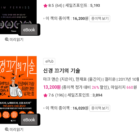
8.5
(
64
) | 세일즈포인트 :
5,193
이 책의 종이책 :
16,200
원
종이책 보기
미리읽기
ePub
신경 끄기의 기술
마크 맨슨
(지은이),
한재호
(옮긴이) |
갤리온
| 2017년 10
13,200원
(종이책 정가 대비
할인), 마일리지
원
26%
660
7.6
(
196
) | 세일즈포인트 :
3,894
이 책의 종이책 :
16,020
원
종이책 보기
미리읽기