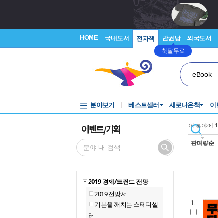
HOME
국내도서
만권당
외국도서
전자책
첫달무료
eBook
분야보기
베스트셀러
새로나온책
이
이벤트/기획
이 분야에
1
판매량순
2019 경제/트렌드 전망
2019 전망서
1.
기본을 깨치는 스테디셀
러