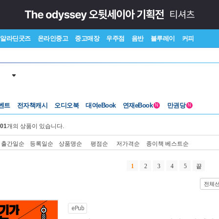
알라딘굿즈
온라인중고
중고매장
우주점
음반
블루레이
커피
벤트
전자책캐시
오디오북
대여eBook
연재eBook
만권당
N
N
01
개의 상품이 있습니다.
출간일순
등록일순
상품명순
평점순
저가격순
종이책 베스트순
1
2
3
4
5
끝
전체
ePub