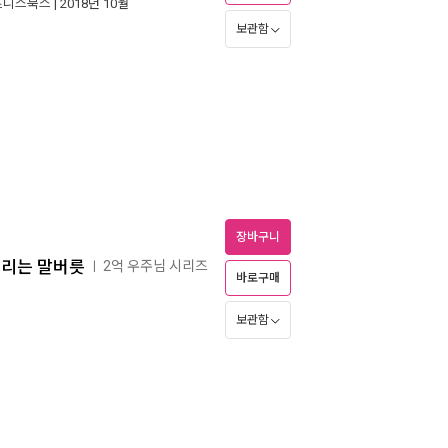
즈니스북스
| 2018년 10월
보관함
장바구니
풀리는 말버릇
2억 우주님 시리즈
ㅣ
바로구매
보관함