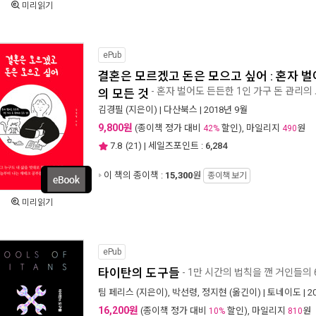
미리읽기
ePub
결혼은 모르겠고 돈은 모으고 싶어 : 혼자 벌
- 혼자 벌어도 든든한 1인 가구 돈 관리의
의 모든 것
김경필
(지은이) |
다산북스
| 2018년 9월
9,800원
(종이책 정가 대비
할인), 마일리지
원
42%
490
7.8
(
21
) | 세일즈포인트 :
6,284
이 책의 종이책 :
15,300
원
종이책 보기
미리읽기
ePub
타이탄의 도구들
- 1만 시간의 법칙을 깬 거인들의
팀 페리스
(지은이),
박선령
,
정지현
(옮긴이) |
토네이도
| 
16,200원
(종이책 정가 대비
할인), 마일리지
원
10%
810