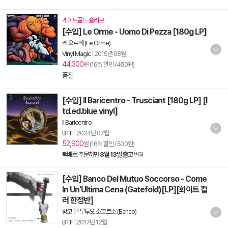
게이트폴드 슬리브
[수입] Le Orme - Uomo Di Pezza [180g LP]
레 오르메 (Le Orme)
Vinyl Magic
|
2015년 08월
44,300
원 (16% 할인 / 450원)
품절
[수입] Il Baricentro - Trusciant [180g LP] [l
td.ed.blue vinyl]
Il Baricentro
BTF
|
2024년 07월
52,900
원 (16% 할인 / 530원)
택배
로 주문하면
8월 13일 출고
변경
[수입] Banco Del Mutuo Soccorso - Come
In Un'Ultima Cena (Gatefold)[LP][화이트 컬
러 한정반]
방코 델 무투오 소코르소 (Banco)
BTF
|
2017년 12월