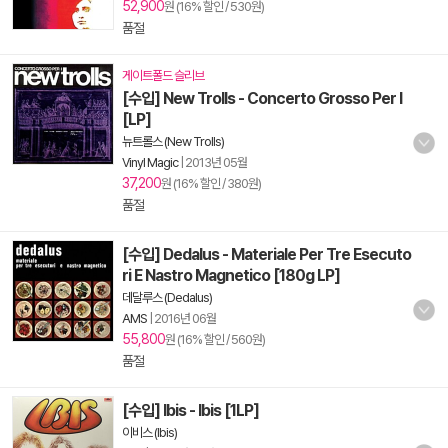
52,900
원 (16% 할인 / 530원)
품절
게이트폴드 슬리브
[수입] New Trolls - Concerto Grosso Per I
[LP]
뉴트롤스 (New Trolls)
Vinyl Magic
|
2013년 05월
37,200
원 (16% 할인 / 380원)
품절
[수입] Dedalus - Materiale Per Tre Esecuto
ri E Nastro Magnetico [180g LP]
데달루스 (Dedalus)
AMS
|
2016년 06월
55,800
원 (16% 할인 / 560원)
품절
[수입] Ibis - Ibis [1LP]
이비스 (Ibis)