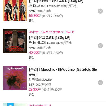
[수입] 석양의 무법자 O.S.T. [180g LP]
엔니오 모리코네 (Ennio Morricone)
(작곡가)
AMS
|
2015년 08월
55,800
원 (16% 할인 / 560원)
품절
게이트폴드 슬리브 / 초판 한정 골드 컬러 LP
[수입] 장고 O.S.T. [180g LP]
루이스 바칼로프 (Luis Bacalov)
(작곡가)
AMS
|
2015년 04월
40,000
원 (16% 할인 / 400원)
품절
[수입] Il Mucchio - Il Mucchio [Gatefold Sle
eve]
일 무키오 (Il Mucchio)
BTF
|
2024년 07월
29,300
원 (16% 할인 / 300원)
품절
페이퍼슬리브 에디션