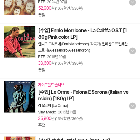
BTF
|
2024년 07월
52,900
원 (16% 할인 / 530원)
품절
[수입] Ennio Morricone - La Califfa O.S.T [1
80g Pink color LP]
엔니오 모리코네 (Ennio Morricone)
(작곡가),
알레산드로 알레산
드로니 (Alessandro Alessandroni)
BTF
|
2016년 10월
38,600
원 (16% 할인 / 390원)
품절
게이트폴드 슬리브
[수입] Le Orme - Felona E Sorona (Italian ve
rsioin) [180g LP]
레 오르메 (Le Orme)
Vinyl Magic
|
2015년 11월
35,800
원 (16% 할인 / 360원)
품절