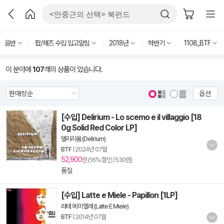
음반
팝/재즈 수입 입고알림
2018년
하반기
1108_BTF
이 분야에
107
개의 상품이 있습니다.
옵션
[수입] Delirium - Lo scemo e il villaggio [18
0g Solid Red Color LP]
델리리움 (Delirium)
BTF
|
2024년 07월
52,900
원 (16% 할인 / 530원)
품절
[수입] Latte e Miele - Papillon [1LP]
라테 에 미엘레 (Latte E Miele)
BTF
|
2014년 07월