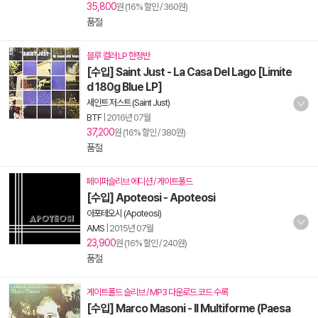
35,800
원 (16% 할인 / 360원)
품절
블루 컬러 LP 한정반
[수입] Saint Just - La Casa Del Lago [Limite
d 180g Blue LP]
세인트 저스트 (Saint Just)
BTF
|
2016년 07월
37,200
원 (16% 할인 / 380원)
품절
페이퍼슬리브 에디션 / 게이트폴드
[수입] Apoteosi - Apoteosi
아포테오시 (Apoteosi)
AMS
|
2015년 07월
23,900
원 (16% 할인 / 240원)
품절
게이트폴드 슬리브 / MP3 다운로드 코드 수록
[수입] Marco Masoni - Il Multiforme (Paesa