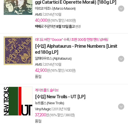
ggi Catartici E Operette Morali) [180g LP]
마르코 마조니 (Marco Masoni)
AMS
|
2014년 10월
40,000
원 (16% 할인 / 400원)
택배
로 주문하면
8월 13일 출고
변경
라디오 버전 “Gocce" 수록 / 초판 300장 한정 핸드 넘버링
[수입] Alphataurus - Prime Numbers [Limit
ed 180g LP]
알파타우르스 (Alphataurus)
AMS
|
2014년 10월
42,900
원 (16% 할인 / 430원)
품절
게이트폴드 슬리브
[수입] New Trolls - UT [LP]
뉴트롤스 (New Trolls)
Vinyl Magic
|
2013년 10월
37,200
원 (16% 할인 / 380원)
품절