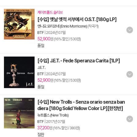
게이트폴드 슬리브
[수입] 옛날 옛적 서부에서 O.S.T. [180g LP]
엔니오 모리코네 (Ennio Morricone)
(작곡가)
BTF
|
2024년 07월
52,900
원 (16% 할인 / 530원)
품절
[수입] J.E.T. - Fede Speranza Carita [1LP]
J.E.T.
BTF
|
2024년 07월
52,900
원 (16% 할인 / 530원)
품절
[수입] New Trolls - Senza orario senza ban
diera [180g Solid Yellow Color LP][한정반]
뉴트롤스 (New Trolls)
BTF
|
2017년 07월
37,200
원 (16% 할인 / 380원)
절판