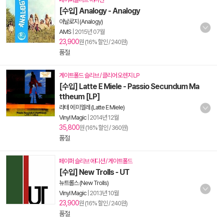
[수입] Analogy - Analogy
아날로지 (Analogy)
AMS
|
2015년 07월
23,900
원 (16% 할인 / 240원)
품절
게이트폴드 슬리브 / 클리어 오렌지 LP
[수입] Latte E Miele - Passio Secundum Ma
ttheum [LP]
라테 에 미엘레 (Latte E Miele)
Vinyl Magic
|
2014년 12월
35,800
원 (16% 할인 / 360원)
품절
페이퍼 슬리브 에디션 / 게이트폴드
[수입] New Trolls - UT
뉴트롤스 (New Trolls)
Vinyl Magic
|
2013년 10월
23,900
원 (16% 할인 / 240원)
품절