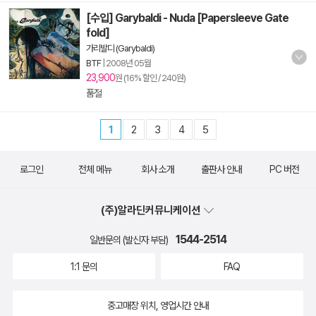
[수입] Garybaldi - Nuda [Papersleeve Gate
fold]
가리발디 (Garybaldi)
BTF
|
2008년 05월
23,900
원 (16% 할인 / 240원)
품절
1
2
3
4
5
로그인
전체 메뉴
회사 소개
출판사 안내
PC 버전
(주)알라딘커뮤니케이션
1544-2514
일반문의 (발신자 부담)
1:1 문의
FAQ
중고매장 위치, 영업시간 안내