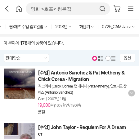
팝/재즈 수입 입고알림
2018년
하반기
0725_CAM Jazz
이 분야에
178
개의 상품이 있습니다.
옵션
[수입] Antonio Sanchez & Pat Metheny &
Chick Corea - Migration
칙 코리아 (Chick Corea)
,
팻 매시니 (Pat Metheny)
,
안토니오 산
체스 (Antonio Sanchez)
Cam
|
2007년 11월
19,000
원 (16% 할인 / 190원)
품절
[수입] John Taylor - Requiem For A Dream
er