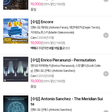
19,000
원 (16% 할인 / 190원)
품절
[수입] Encore
안토니오 파라오 (Antonio Farao)
,
데얀 테르직 (Dejan Terzic)
,
지아코노프스키 (Martin Giakonovski)
Cam
|
2004년 01월
19,000
원 (16% 할인 / 190원)
택배
로 주문하면
8월 11일 출고
변경
[수입] Enrico Pieranunzi - Permutation
엔리코 피에라눈치 (Enrico Pieranunzi)
,
스캇 콜리 (Scott Colle
y)
,
안토니오 산체스 (Antonio Sanchez)
Cam
|
2012년 05월
19,000
원 (16% 할인 / 190원)
품절
[수입] Antonio Sanchez - The Meridian Sui
te
안토니오 산체스 (Antonio Sanchez)