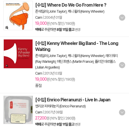
[수입] Where Do We Go From Here ?
존 테일러 (John Taylor)
,
케니 휠러 (Kenny Wheeler)
Cam
|
2004년 01월
19,000
원 (16% 할인 / 190원)
택배
로 주문하면
8월 11일 출고
변경
[수입] Kenny Wheeler Big Band - The Long
Waiting
존 테일러 (John Taylor)
,
케니 휠러 (Kenny Wheeler)
,
레이 워리
(Ray Warleigh)
,
마틴 프랜스 (Martin France)
,
줄리안 아르궬스
(Julian Arguelles)
Cam
|
2013년 03월
19,000
원 (16% 할인 / 190원)
품절
[수입] Enrico Pieranunzi - Live In Japan
엔리코 피에라눈치 (Enrico Pieranunzi)
Cam
|
2007년 08월
27,200
원 (16% 할인 / 280원)
택배
로 주문하면
8월 11일 출고
변경