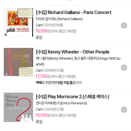
[수입] Richard Galliano - Paris Concert
리샤르 갈리아노 (Richard Galliano)
Cam
|
2010년 06월
19,000
원 (16% 할인 / 190원)
품절
[수입] Kenny Wheeler - Other People
케니 휠러 (Kenny Wheeler)
,
휴고 볼프 사중주단 (Hugo Wolf Qu
artett)
Cam
|
2008년 03월
17,700
원 (16% 할인 / 180원)
택배
로 주문하면
8월 11일 출고
변경
[수입] Play Morricone 2 (스페셜 케이스)
엔리코 피에라눈치 (Enrico Pieranunzi)
Cam
|
2004년 07월
19,000
원 (16% 할인 / 190원)
품절