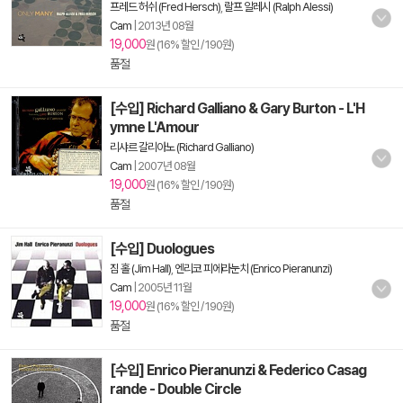
프레드 허쉬 (Fred Hersch)
,
랄프 알레시 (Ralph Alessi)
Cam
|
2013년 08월
19,000
원 (16% 할인 / 190원)
품절
[수입] Richard Galliano & Gary Burton - L'H
ymne L'Amour
리샤르 갈리아노 (Richard Galliano)
Cam
|
2007년 08월
19,000
원 (16% 할인 / 190원)
품절
[수입] Duologues
짐 홀 (Jim Hall)
,
엔리코 피에라눈치 (Enrico Pieranunzi)
Cam
|
2005년 11월
19,000
원 (16% 할인 / 190원)
품절
[수입] Enrico Pieranunzi & Federico Casag
rande - Double Circle