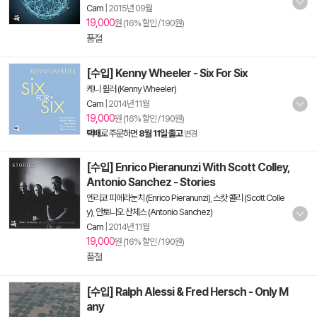
Cam
|
2015년 09월
19,000
원 (16% 할인 / 190원)
품절
[수입] Kenny Wheeler - Six For Six
케니 휠러 (Kenny Wheeler)
Cam
|
2014년 11월
19,000
원 (16% 할인 / 190원)
택배
로 주문하면
8월 11일 출고
변경
[수입] Enrico Pieranunzi With Scott Colley,
Antonio Sanchez - Stories
엔리코 피에라눈치 (Enrico Pieranunzi)
,
스캇 콜리 (Scott Colle
y)
,
안토니오 산체스 (Antonio Sanchez)
Cam
|
2014년 11월
19,000
원 (16% 할인 / 190원)
품절
[수입] Ralph Alessi & Fred Hersch - Only M
any