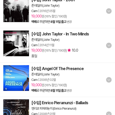
존 테일러 (John Taylor)
Cam
|
2016년 05월
19,000
원 (16% 할인 / 190원)
택배
로 주문하면
8월 11일 출고
변경
[수입] John Taylor - In Two Minds
존 테일러 (John Taylor)
Cam
|
2014년 11월
19,000
10.0
원 (16% 할인 / 190원)
품절
[수입] Angel Of The Presence
존 테일러 (John Taylor)
Cam
|
2006년 02월
19,000
원 (16% 할인 / 190원)
택배
로 주문하면
8월 11일 출고
변경
[수입] Enrico Pieranunzi - Ballads
엔리코 피에라눈치 (Enrico Pieranunzi)
Cam
|
2006년 01월