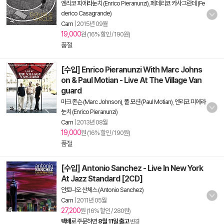
엔리코 피에라눈치 (Enrico Pieranunzi)
,
페데리코 카사그란데 (Fe
derico Casagrande)
Cam
|
2015년 09월
19,000
원 (16% 할인 / 190원)
품절
[수입] Enrico Pieranunzi With Marc Johns
on & Paul Motian - Live At The Village Van
guard
마크 존슨 (Marc Johnson)
,
폴 모션 (Paul Motian)
,
엔리코 피에라
눈치 (Enrico Pieranunzi)
Cam
|
2013년 08월
19,000
원 (16% 할인 / 190원)
품절
[수입] Antonio Sanchez - Live In New York
At Jazz Standard [2CD]
안토니오 산체스 (Antonio Sanchez)
Cam
|
2011년 05월
27,200
원 (16% 할인 / 280원)
택배
로 주문하면
8월 11일 출고
변경