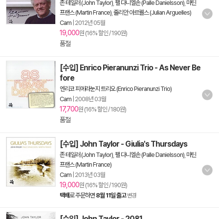
존 테일러 (John Taylor)
,
팰 다니엘손 (Palle Danielsson)
,
마틴
프랜스 (Martin France)
,
줄리안 아르궬스 (Julian Arguelles)
Cam
|
2012년 05월
19,000
원 (16% 할인 / 190원)
품절
[수입] Enrico Pieranunzi Trio - As Never Be
fore
엔리코 피에라눈지 트리오 (Enrico Pieranunzi Trio)
Cam
|
2008년 03월
17,700
원 (16% 할인 / 180원)
품절
[수입] John Taylor - Giulia's Thursdays
존 테일러 (John Taylor)
,
팰 다니엘손 (Palle Danielsson)
,
마틴
프랜스 (Martin France)
Cam
|
2013년 03월
19,000
원 (16% 할인 / 190원)
택배
로 주문하면
8월 11일 출고
변경
[수입] John Taylor - 2081