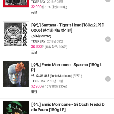
TIGER BAY
|
2018년 08월
32,900
원 (16% 할인 / 330원)
품절
[수입] Santana - Tiger's Head [180g 2LP][1
000장 한정 화이트 컬러반]
산타나 (Santana)
TIGER BAY
|
2018년 08월
38,600
원 (16% 할인 / 390원)
품절
[수입] Ennio Morricone - Spasmo [180g L
P]
엔니오 모리코네 (Ennio Morricone)
(작곡가)
TIGER BAY
|
2018년 07월
32,900
원 (16% 할인 / 330원)
품절
[수입] Ennio Morricone - Gli Occhi Freddi D
ella Paura [180g LP]