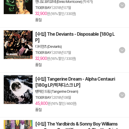
엔니오 모리코네 (Ennio Morricone)
(작곡가)
TIGER BAY
|
2018년 07월
32,900
원 (16% 할인 / 330원)
품절
[수입] The Deviants - Disposable [180g L
P]
디비언츠 (Deviants)
TIGER BAY
|
2018년 07월
32,900
원 (16% 할인 / 330원)
품절
[수입] Tangerine Dream - Alpha Centauri
[180g LP/픽쳐디스크 LP]
탠저린 드림 (Tangerine Dream)
TIGER BAY
|
2018년 08월
45,800
원 (16% 할인 / 460원)
품절
[수입] The Yardbirds & Sonny Boy Williams