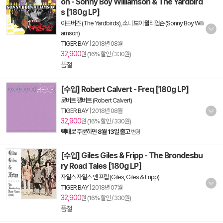
on - Sonny Boy Williamson & The Yardbird
s [180g LP]
야드버즈 (The Yardbirds)
,
소니 보이 윌리엄슨 (Sonny Boy Willi
amson)
TIGER BAY
|
2018년 08월
32,900
원 (16% 할인 / 330원)
품절
[수입] Robert Calvert - Freq [180g LP]
로버트 캘버트 (Robert Calvert)
TIGER BAY
|
2018년 08월
32,900
원 (16% 할인 / 330원)
택배
로 주문하면
8월 13일 출고
변경
[수입] Giles Giles & Fripp - The Brondesbu
ry Road Tales [180g LP]
자일스 자일스 앤 프립 (Giles, Giles & Fripp)
TIGER BAY
|
2018년 07월
32,900
원 (16% 할인 / 330원)
품절