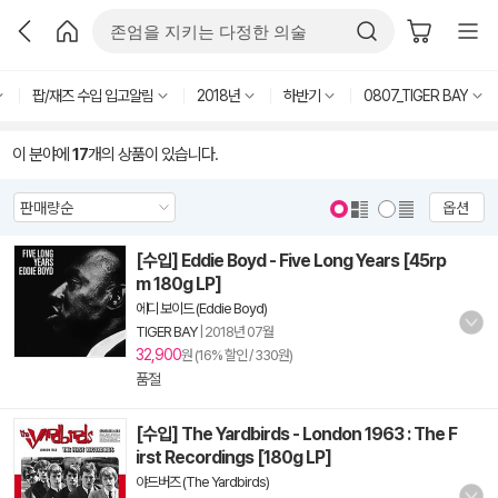
팝/재즈 수입 입고알림
2018년
하반기
0807_TIGER BAY
이 분야에
17
개의 상품이 있습니다.
옵션
[수입] Eddie Boyd - Five Long Years [45rp
m 180g LP]
에디 보이드 (Eddie Boyd)
TIGER BAY
|
2018년 07월
32,900
원 (16% 할인 / 330원)
품절
[수입] The Yardbirds - London 1963 : The F
irst Recordings [180g LP]
야드버즈 (The Yardbirds)