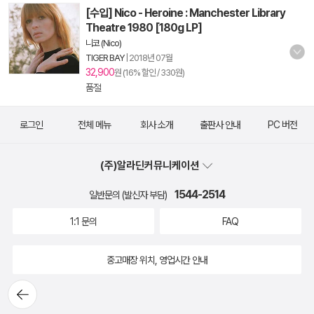
[수입] Nico - Heroine : Manchester Library
Theatre 1980 [180g LP]
니코 (Nico)
TIGER BAY
|
2018년 07월
32,900
원 (16% 할인 / 330원)
품절
로그인
전체 메뉴
회사 소개
출판사 안내
PC 버전
(주)알라딘커뮤니케이션
1544-2514
일반문의 (발신자 부담)
1:1 문의
FAQ
중고매장 위치, 영업시간 안내
뒤로가
기