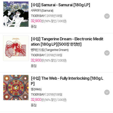
[수입] Samurai - Samurai [180g LP]
사무라이 (Samurai)
TIGER BAY
|
2018년 08월
32,900
원 (16% 할인 / 330원)
품절
[수입] Tangerine Dream - Electronic Medit
ation [180g LP][500장 한정반]
탠저린 드림 (Tangerine Dream)
TIGER BAY
|
2018년 08월
32,900
원 (16% 할인 / 330원)
품절
[수입] The Web - Fully Interlocking [180g L
P]
웹 (Web)
TIGER BAY
|
2018년 08월
32,900
원 (16% 할인 / 330원)
품절