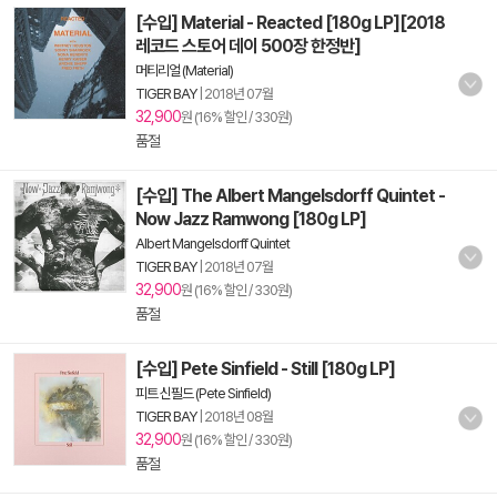
[수입] Material - Reacted [180g LP][2018
레코드 스토어 데이 500장 한정반]
머티리얼 (Material)
TIGER BAY
|
2018년 07월
32,900
원 (16% 할인 / 330원)
품절
[수입] The Albert Mangelsdorff Quintet -
Now Jazz Ramwong [180g LP]
Albert Mangelsdorff Quintet
TIGER BAY
|
2018년 07월
32,900
원 (16% 할인 / 330원)
품절
[수입] Pete Sinfield - Still [180g LP]
피트 신필드 (Pete Sinfield)
TIGER BAY
|
2018년 08월
32,900
원 (16% 할인 / 330원)
품절