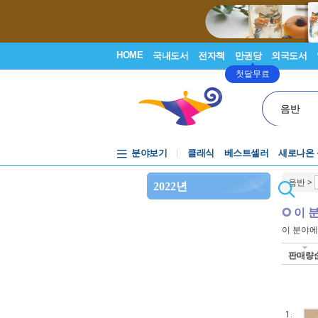
HOME
국내도서
전자책
만권당
외국도서
첫달무료
음반
분야보기
클래식
베스트셀러
새로나온
음반
>
2022년
이 
이 분야
판매량
1.