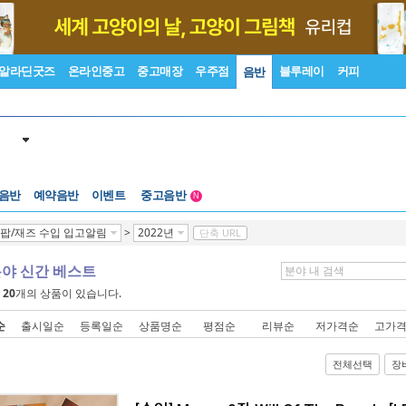
알라딘굿즈
온라인중고
중고매장
우주점
블루레이
커피
음반
 음반
예약음반
이벤트
중고음반
N
1천원부터
팝/재즈 수입 입고알림
>
2022년
단축 URL
중고음반
분야 신간 베스트
에
20
개의 상품이 있습니다.
순
출시일순
등록일순
상품명순
평점순
리뷰순
저가격순
고가
전체선택
장