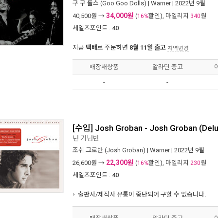
구 구 돌스 (Goo Goo Dolls)
|
Warner
| 2022년 9월
34,000원
40,500
원 →
(
할인), 마일리지
원
16%
340
세일즈포인트 :
40
지금
택배
로 주문하면
8월 11일 출고
지역변경
매장새상품
알라딘 중고
-
-
[수입] Josh Groban - Josh Groban (Delu
년 기념반
조쉬 그로반 (Josh Groban)
|
Warner
| 2022년 9월
22,300원
26,600
원 →
(
할인), 마일리지
원
16%
230
세일즈포인트 :
40
출판사/제작사 유통이 중단되어 구할 수 없습니다.