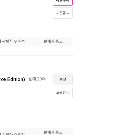
바로구매
보관함
이 광활한 우주점
판매자 중고
-
-
xe Edition)
- 발매 20주
품절
보관함
판매자 중고