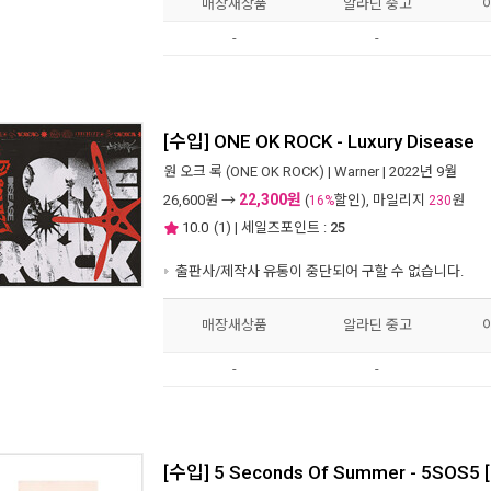
매장새상품
알라딘 중고
-
-
[수입] ONE OK ROCK - Luxury Disease
원 오크 록 (ONE OK ROCK)
|
Warner
| 2022년 9월
22,300원
26,600
원 →
(
할인), 마일리지
원
16%
230
10.0
(
1
) | 세일즈포인트 :
25
출판사/제작사 유통이 중단되어 구할 수 없습니다.
매장새상품
알라딘 중고
-
-
[수입] 5 Seconds Of Summer - 5SOS5 [D