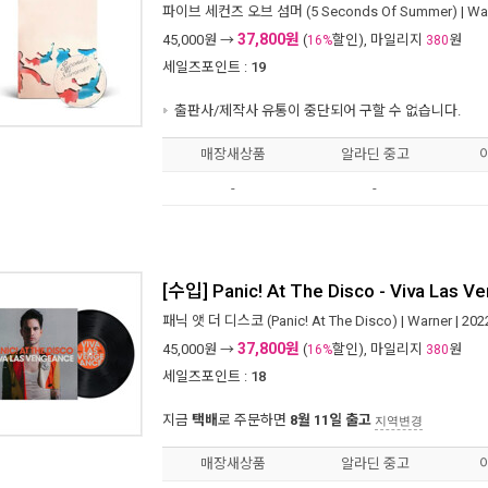
파이브 세컨즈 오브 섬머 (5 Seconds Of Summer)
|
Wa
37,800원
45,000
원 →
(
할인), 마일리지
원
16%
380
세일즈포인트 :
19
출판사/제작사 유통이 중단되어 구할 수 없습니다.
매장새상품
알라딘 중고
-
-
[수입] Panic! At The Disco - Viva Las V
패닉 앳 더 디스코 (Panic! At The Disco)
|
Warner
| 20
37,800원
45,000
원 →
(
할인), 마일리지
원
16%
380
세일즈포인트 :
18
지금
택배
로 주문하면
8월 11일 출고
지역변경
매장새상품
알라딘 중고