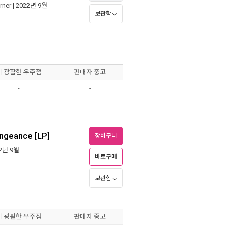
rner
| 2022년 9월
보관함
이 광활한 우주점
판매자 중고
-
-
engeance [LP]
장바구니
22년 9월
바로구매
보관함
이 광활한 우주점
판매자 중고