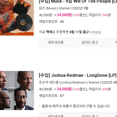
[수입] Muse - 9집 Will Of The People [L
뮤즈 (Muse)
|
Warner
| 2022년 9월
34,000원
40,500
원 →
(
할인), 마일리지
원
16%
340
세일즈포인트 :
63
지금
택배
로 주문하면
8월 11일 출고
지역변경
매장새상품
알라딘 중고
-
-
[수입] Joshua Redman - LongGone [LP]
조슈아 레드맨 (Joshua Redman)
|
Warner
| 2022년 9
34,000원
40,500
원 →
(
할인), 마일리지
원
16%
340
세일즈포인트 :
57
출판사/제작사 유통이 중단되어 구할 수 없습니다.
매장새상품
알라딘 중고