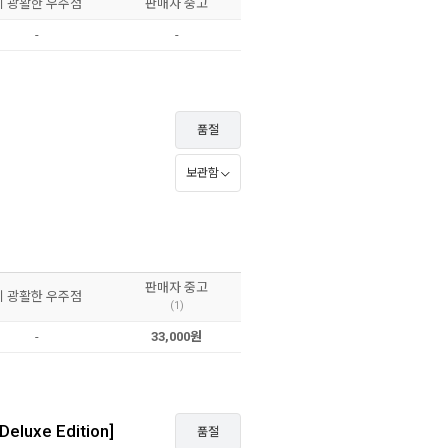
이 광활한 우주점
판매자 중고
-
-
품절
보관함
판매자 중고
이 광활한 우주점
(1)
-
33,000원
eluxe Edition]
품절