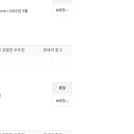
보관함
rner
| 2022년 9월
이 광활한 우주점
판매자 중고
-
-
품절
월
보관함