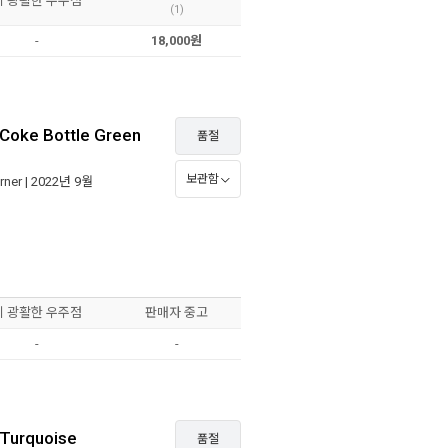
이 광활한 우주점
(1)
-
18,000원
Coke Bottle Green
품절
보관함
rner
| 2022년 9월
이 광활한 우주점
판매자 중고
-
-
Turquoise
품절