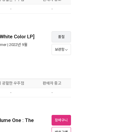
-
-
hite Color LP]
품절
rner
| 2022년 9월
보관함
이 광활한 우주점
판매자 중고
-
-
olume One : The
장바구니