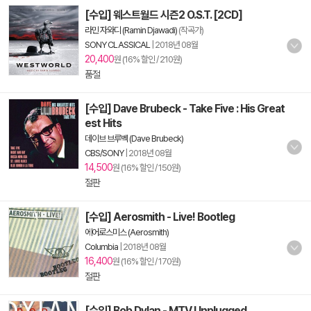
[수입] 웨스트월드 시즌2 O.S.T. [2CD]
라민 자와디 (Ramin Djawadi)
(작곡가)
SONY CLASSICAL
|
2018년 08월
20,400
원 (16% 할인 / 210원)
품절
[수입] Dave Brubeck - Take Five : His Great
est Hits
데이브 브루벡 (Dave Brubeck)
CBS/SONY
|
2018년 08월
14,500
원 (16% 할인 / 150원)
절판
[수입] Aerosmith - Live! Bootleg
에어로스미스 (Aerosmith)
Columbia
|
2018년 08월
16,400
원 (16% 할인 / 170원)
절판
[수입] Bob Dylan - MTV Unplugged