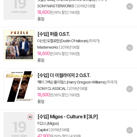
SONY MASTERWORKS
|
2018년 08월
18,600
원 (16% 할인 / 190원)
품절
[수입] 퍼즐 O.S.T.
더스틴 오할로란 (Dustin O'Halloran)
(작곡가)
Masterworks
|
2018년 08월
18,600
원 (16% 할인 / 190원)
품절
[수입] 더 이퀄라이저 2 O.S.T.
해리 그렉슨 윌리엄스 (Harry Gregson-Williams)
(작곡가)
SONY CLASSICAL
|
2018년 08월
18,600
원 (16% 할인 / 190원)
품절
[수입] Migos - Culture II [3LP]
미고스 (Migos)
Capitol
|
2018년 08월
42,900
원 (16% 할인 / 430원)