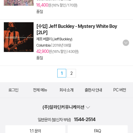
16,400
원 (16% 할인 / 170원)
품절
[수입] Jeff Buckley - Mystery White Boy
[2LP]
제프 버클리 (Jeff Buckley)
Columbia
|
2018년 08월
42,900
원 (16% 할인 / 430원)
품절
1
2
로그인
전체 메뉴
회사 소개
출판사 안내
PC 버전
(주)알라딘커뮤니케이션
1544-2514
일반문의 (발신자 부담)
1:1 문의
FAQ