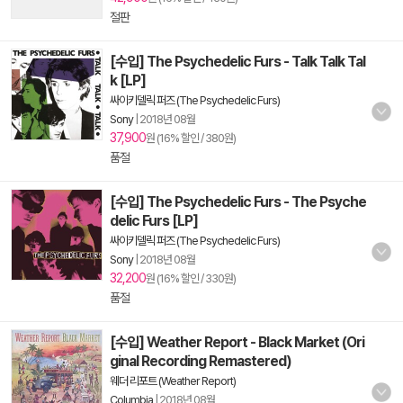
절판
[수입] The Psychedelic Furs - Talk Talk Tal
k [LP]
싸이키델릭 퍼즈 (The Psychedelic Furs)
Sony
|
2018년 08월
37,900
원 (16% 할인 / 380원)
품절
[수입] The Psychedelic Furs - The Psyche
delic Furs [LP]
싸이키델릭 퍼즈 (The Psychedelic Furs)
Sony
|
2018년 08월
32,200
원 (16% 할인 / 330원)
품절
[수입] Weather Report - Black Market (Ori
ginal Recording Remastered)
웨더 리포트 (Weather Report)
Columbia
|
2018년 08월