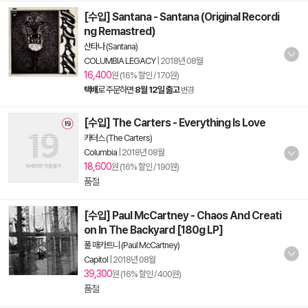
[수입] Santana - Santana (Original Recordi
ng Remastred)
산타나 (Santana)
COLUMBIA LEGACY
|
2018년 08월
16,400
원 (16% 할인 / 170원)
택배
로 주문하면
8월 12일 출고
변경
[수입] The Carters - Everything Is Love
카터스 (The Carters)
Columbia
|
2018년 08월
18,600
원 (16% 할인 / 190원)
품절
[수입] Paul McCartney - Chaos And Creati
on In The Backyard [180g LP]
폴 매카트니 (Paul McCartney)
Capitol
|
2018년 08월
39,300
원 (16% 할인 / 400원)
품절