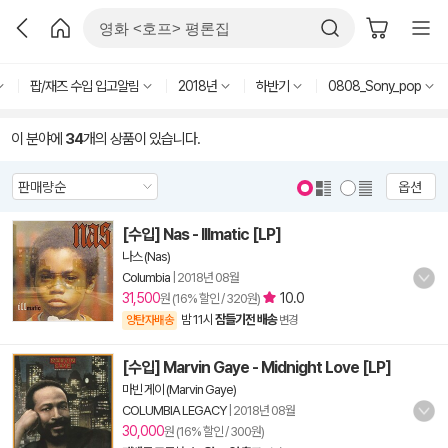
팝/재즈 수입 입고알림
2018년
하반기
0808_Sony_pop
이 분야에
34
개의 상품이 있습니다.
옵션
[수입] Nas - Illmatic [LP]
나스 (Nas)
Columbia
|
2018년 08월
31,500
10.0
원 (16% 할인 / 320원)
밤 11시
잠들기전 배송
양탄자배송
변경
[수입] Marvin Gaye - Midnight Love [LP]
마빈 게이 (Marvin Gaye)
COLUMBIA LEGACY
|
2018년 08월
30,000
원 (16% 할인 / 300원)