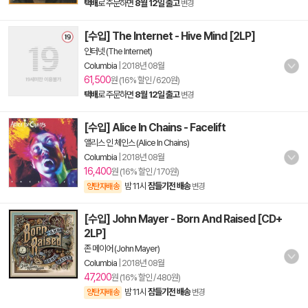
택배
로 주문하면
8월 12일 출고
변경
[수입] The Internet - Hive Mind [2LP]
인터넷 (The Internet)
Columbia
|
2018년 08월
61,500
원 (16% 할인 / 620원)
택배
로 주문하면
8월 12일 출고
변경
[수입] Alice In Chains - Facelift
앨리스 인 체인스 (Alice In Chains)
Columbia
|
2018년 08월
16,400
원 (16% 할인 / 170원)
밤 11시
잠들기전 배송
양탄자배송
변경
[수입] John Mayer - Born And Raised [CD+
2LP]
존 메이어 (John Mayer)
Columbia
|
2018년 08월
47,200
원 (16% 할인 / 480원)
밤 11시
잠들기전 배송
양탄자배송
변경