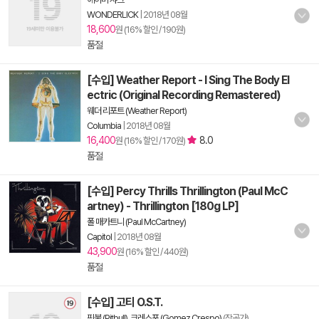
WONDERLICK
|
2018년 08월
18,600
원 (16% 할인 / 190원)
품절
[수입] Weather Report - I Sing The Body El
ectric (Original Recording Remastered)
웨더 리포트 (Weather Report)
Columbia
|
2018년 08월
16,400
8.0
원 (16% 할인 / 170원)
품절
[수입] Percy Thrills Thrillington (Paul McC
artney) - Thrillington [180g LP]
폴 매카트니 (Paul McCartney)
Capitol
|
2018년 08월
43,900
원 (16% 할인 / 440원)
품절
[수입] 고티 O.S.T.
핏불 (Pitbull)
,
크레스포 (Gomez Crespo)
(작곡가)