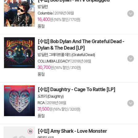
밥 딜런
Columbia
|
2018년 08월
16,400
원 (16% 할인 / 170원)
품절
[수입] Bob Dylan And The Grateful Dead -
Dylan & The Dead [LP]
밥 딜런
,
그레이트풀 데드 (Grateful Dead)
COLUMBIA LEGACY
|
2018년 08월
30,700
원 (16% 할인 / 310원)
품절
[수입] Daughtry - Cage To Rattle [LP]
도트리 (Daughtry)
RCA
|
2018년 08월
31,500
원 (16% 할인 / 320원)
품절
[수입] Amy Shark - Love Monster
에이미 샤크