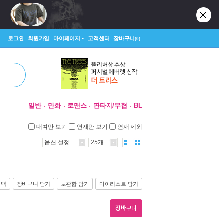
로그인
회원가입
마이페이지
고객센터
장바구니
(0)
일반
만화
로맨스
판타지/무협
BL
대여만 보기
연재만 보기
연재 제외
옵션 설정
25개
선택
장바구니 담기
보관함 담기
마이리스트 담기
장바구니