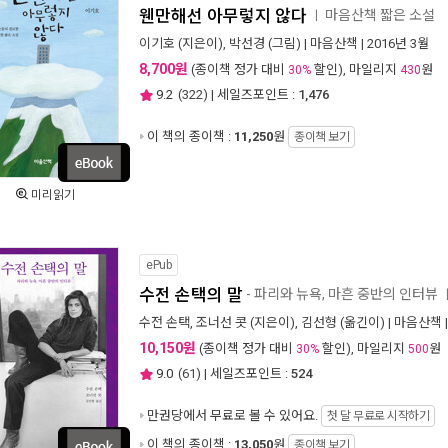
웬만해선 아무렇지 않다
마음산책 짧은 소설
ㅣ
이기호
(지은이),
박선경
(그림) |
마음산책
| 2016년 3월
8,700원
(종이책 정가 대비
할인), 마일리지
원
30%
430
9.2
(
322
) | 세일즈포인트 :
1,476
이 책의 종이책 :
11,250
원
종이책 보기
미리읽기
ePub
수전 손택의 말
- 파리와 뉴욕, 마흔 중반의 인터뷰
수전 손택
,
조너선 콧
(지은이),
김선형
(옮긴이) |
마음산책
10,150원
(종이책 정가 대비
할인), 마일리지
원
30%
500
9.0
(
61
) | 세일즈포인트 :
524
만권당에서
무료로 볼 수 있어요.
첫 달 무료로 시작하기
이 책의 종이책 :
13,050
원
종이책 보기