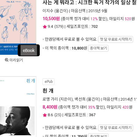
사는 게 뭐라고 : 시크한 독거 작가의 일상 
이지수
(옮긴이) |
마음산책
| 2015년 9월
10,500원
(종이책 정가 대비
할인), 마일리지
원
12%
520
9.4
(
579
) | 세일즈포인트 :
702
만권당에서
무료로 볼 수 있어요.
첫 달 무료로 시작하기
이 책의 종이책 :
10,800
원
종이책 보기
미리읽기
ePub
흰 개
로맹 가리
(지은이),
백선희
(옮긴이) |
마음산책
| 2014년 
8,400원
(종이책 정가 대비
할인), 마일리지
원
35%
420
8.6
(
25
) | 세일즈포인트 :
367
만권당에서
무료로 볼 수 있어요.
첫 달 무료로 시작하기
이 책의 종이책 :
11,700
원
종이책 보기