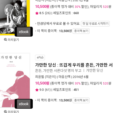
박완서
(지은이) |
마음산책
| 2021년 8월
10,500원
(종이책 정가 대비
할인), 마일리지
원
30%
520
8.5
(
26
) | 세일즈포인트 :
660
만권당에서
무료로 볼 수 있어요.
첫 달 무료로 시작하기
이 책의 종이책 :
13,500
원
종이책 보기
미리읽기
ePub
가만한 당신 : 뜨겁게 우리를 흔든, 가만한 
가만한 당신
흔든, 가만한 서른다섯 명의 부고
ㅣ
최윤필
(지은이) |
마음산책
| 2016년 6월
10,500원
(종이책 정가 대비
할인), 마일리지
원
30%
520
9.0
(
61
) | 세일즈포인트 :
451
이 책의 종이책 :
13,500
원
종이책 보기
미리읽기