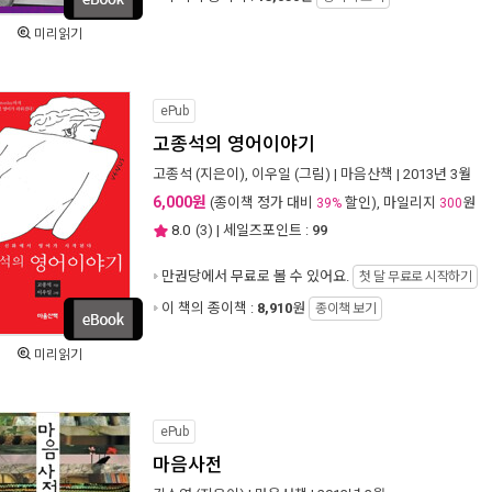
미리읽기
ePub
고종석의 영어이야기
고종석
(지은이),
이우일
(그림) |
마음산책
| 2013년 3월
6,000원
(종이책 정가 대비
할인), 마일리지
원
39%
300
8.0
(
3
) | 세일즈포인트 :
99
만권당에서
무료로 볼 수 있어요.
첫 달 무료로 시작하기
이 책의 종이책 :
8,910
원
종이책 보기
미리읽기
ePub
마음사전