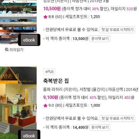
김소연
(지은이) |
마음산책
| 2013년 3월
10,500원
(종이책 정가 대비
할인), 마일리지
원
30%
520
8.8
(
63
) | 세일즈포인트 :
1,255
만권당에서
무료로 볼 수 있어요.
첫 달 무료로 시작하기
이 책의 종이책 :
13,500
원
종이책 보기
미리읽기
ePub
축복받은 집
줌파 라히리
(지은이),
서창렬
(옮긴이) |
마음산책
| 2014년
9,100원
(종이책 정가 대비
할인), 마일리지
원
43%
450
9.0
(
85
) | 세일즈포인트 :
1,000
만권당에서
무료로 볼 수 있어요.
첫 달 무료로 시작하기
이 책의 종이책 :
14,400
원
종이책 보기