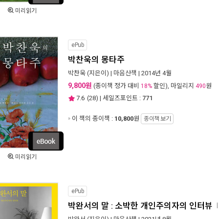
미리읽기
ePub
박찬욱의 몽타주
박찬욱
(지은이) |
마음산책
| 2014년 4월
9,800원
(종이책 정가 대비
할인), 마일리지
원
18%
490
7.6
(
28
) | 세일즈포인트 :
771
이 책의 종이책 :
10,800
원
종이책 보기
미리읽기
ePub
박완서의 말 : 소박한 개인주의자의 인터뷰