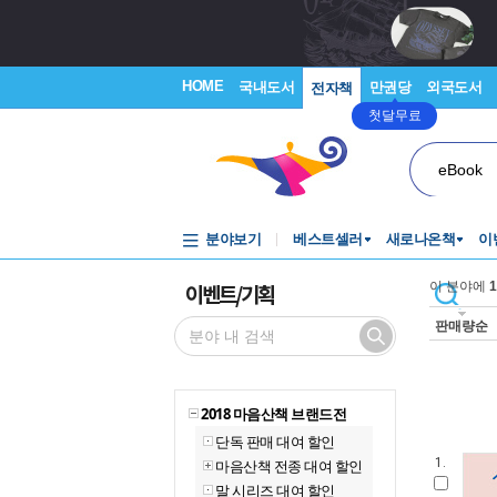
HOME
국내도서
만권당
외국도서
전자책
첫달무료
eBook
분야보기
베스트셀러
새로나온책
이
이벤트/기획
이 분야에
1
판매량순
2018 마음산책 브랜드전
단독 판매 대여 할인
1.
마음산책 전종 대여 할인
말 시리즈 대여 할인