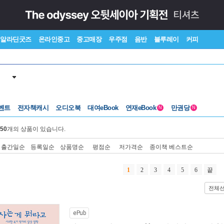
알라딘굿즈
온라인중고
중고매장
우주점
음반
블루레이
커피
벤트
전자책캐시
오디오북
대여eBook
연재eBook
만권당
N
N
50
개의 상품이 있습니다.
출간일순
등록일순
상품명순
평점순
저가격순
종이책 베스트순
1
2
3
4
5
6
끝
전체
ePub