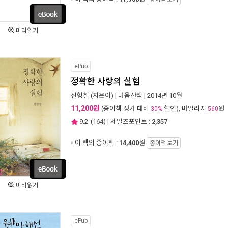
미리읽기
ePub
정확한 사랑의 실험
신형철
(지은이) |
마음산책
| 2014년 10월
11,200원
(종이책 정가 대비
할인), 마일리지
원
30%
560
9.2
(
164
) | 세일즈포인트 :
2,357
이 책의 종이책 :
14,400
원
종이책 보기
미리읽기
ePub