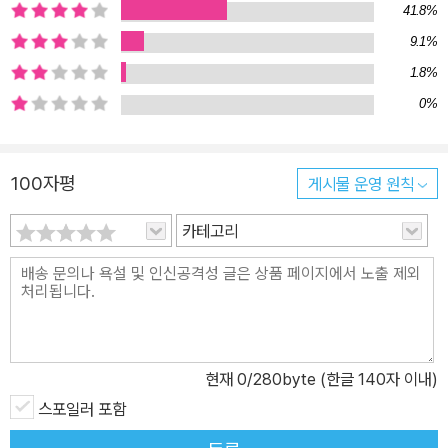
41.8%
연 가능한지 묻는다. "누난 여기 살지도 않잖아." 그가 계속 말했다.
9.1%
"그냥 여기 걸어 들어와서 모든 걸 완벽하게 해놓고 다시 런던으로 사
라지시겠다고? 그게 누나가 하려는 거야?" 그녀는 그를 쳐다봤다.
1.8%
(…) "라훌, 넌 똑똑한 아이야. 나보다 훨씬 똑똑하다고. 난 정말 이해
0%
가 안 간다." 그는 몸을 숙여 바닥에 있는 잔을 들었다. 한 모금 마시고
나더니 침대 밑으로 밀어 넣었다. 이제 잔이 보이지 않았다. “이해하
100자평
게시물 운영 원칙
지 않아도 돼, 누나. 언제나 모든 걸 이해할 수 있다고 생각하지 마.” -
172～173쪽에서 「길들지 않은 땅」에서는 낯선 도시로 막 이사한 젊
카테고리
은 엄마, 루마네 집에 친정아버지가 방문한다. 아버지는 딸네 집 정원
을 가꾸어주고, 손자에게 애틋함을 느끼면서도 딸과의 관계를 버거워
한다. 이 소설은 너대니얼 호손의 문구―“감자처럼 인간도 길들지 않
은 땅에 뿌리를 내려야 더 번성한다”―에서 제목을 따왔는데, 줌파는
이에 대해 소설로 기나긴 반문을 제시한다. 과연 다른 땅에 뿌리를 내
현재
0
/280byte (한글 140자 이내)
리는 것이 좋기만 한 것인지 말이다. 「지옥―천국」에서는 가족처럼
지내며 삼촌이라 부르던 한 남자를 남몰래 사랑한 엄마의 갈등을 다
스포일러 포함
룬다. 아무도 눈치 채지 못한 그 감정을 딸에게 털어놓는 계기가 사뭇