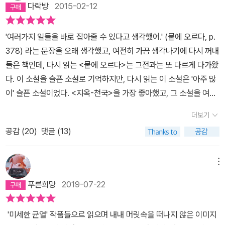
다락방
2015-02-12
'여러가지 일들을 바로 잡아줄 수 있다고 생각했어.' (뭍에 오르다, p.
378) 라는 문장을 오래 생각했고, 여전히 가끔 생각나기에 다시 꺼내
들은 책인데, 다시 읽는 <뭍에 오르다>는 그전과는 또 다르게 다가왔
다. 이 소설을 슬픈 소설로 기억하지만, 다시 읽는 이 소설은 '아주 많
이' 슬픈 소설이었다. <지옥-천국>을 가장 좋아했고, 그 소설을 여러
번 읽었는데, <뭍에 오르다>를 자꾸 떠올렸다.'그런데 왜 약혼반지는
더보기
안 끼고 있어?''없으니까.'그는 팔찌를 들여다보면서 천천히 돌렸다.
공감 (
20
)
댓글 (13)
'어떤 남자가 반지 없이 청혼을 하냐?'그때 그녀는 청혼은 없었고, 네
빈을 잘 알지도 못한다고 설명했다. 그녀는 시선을 돌려 테라스에 놓
인, 말라버린 화분을 보며 말했다. 하지만 자신을 쳐다보고 있는, 호기
메뉴
심에 가득 찬, 겁내지 않는 그의 눈빛은 느끼고 있었다.'그러면 왜 그
푸른희망
2019-07-22
사람이랑 결혼하는 거야?'그녀는 그에게 사실대로 말했다. 이제까지
아무에게도 말하지 않은 진실이었다. '여러 가지 일들을 바로 잡아줄
'미세한 균열' 작품들으르 읽으며 내내 머릿속을 떠나지 않은 이미지
수 있다고 생각했어.' (뭍에 오르다, p.378)나도 꼭 저렇게, 헤마와 같