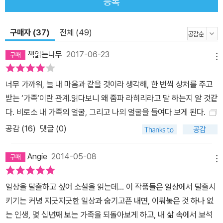
등록
저릿하다. 「숙박시설의 선택」에서 주인공 남자는 옛 친구의 결혼식을
기회로 아내와 낭만적인 주말여행을 꿈꾸지만, 파티가 시작되고 밤이
구매자 (37)
전체 (49)
깊어가면서 계획은 결혼 생활의 어두운 이면으로 점철된다. 「아무도
모르는 일」에서는 파룩과 생, 폴이라는 세 남녀의 기묘한 관계를 통해
책읽는나무
2017-06-23
메뉴
연애에 잇따르는 감정―신뢰와 거짓, 자존감과 집착 등―을 묘사한
다. 2부 「헤마와 코쉭」은 세 편의 독립적인 작품이 하나의 커다란 이
너무 가까워, 늘 내 마음과 같을 것이라 생각해, 한 번씩 상처를 주고
야기로 이어진다. 이 연작 소설에서는, 어느 겨울 매사추세츠에서 우
받는 ‘가족‘이란 관계.읽다보니 왜 줌파 라히리라고 말 하는지 알 것같
연히 함께 살게 된 소년과 소녀의 삶을 만난다. 그들은 아픔으로 가득
다. 비로소 내 가족의 얼굴, 그리고 나의 얼굴을 들여다 보게 된다.
했던 순수의 시절을 벗어나, 오랜 세월이 흐른 후 로마에서 운명적으
공감 (
16
)
댓글 (0)
로 조우하지만 결국 삶을 함께하지는 못한다. 그 어긋남으로 이어질
수밖에 없는 두 인물의 트라우마가 ‘죽음’이라는 보편적인 문제와 맞
Angie
2014-05-08
닿아 있다. 줌파 라히리의 작품들은 ‘삶이 주는 크고 작은 상실을 뿌리
메뉴
를 옮겨 사는 사람들의 삶 속에 대입해보는 작업’(「옮긴이의 말」에서)
일상을 탈출하고 싶어 소설을 읽는데... 이 작품들은 일상에서 탈출시
이다. 어찌 보면 누구에게나 익숙한 엇갈림을 묘사하는 평범한 이야
키기는 커녕 지긋지긋한 일상과 숨기고픈 내면, 이뤄놓은 것 하나 없
기일 뿐인데도 ‘이민자들의 삶’이라는 돋보기를 겹쳐 대었기에 하나
는 인생, 몇 십년째 보는 가족을 되돌아보게 하고, 내 삶 속에서 보석
같이 낯선 풍경처럼 느껴진다. 하지만 그 풍경은 놀라우리만치 우리