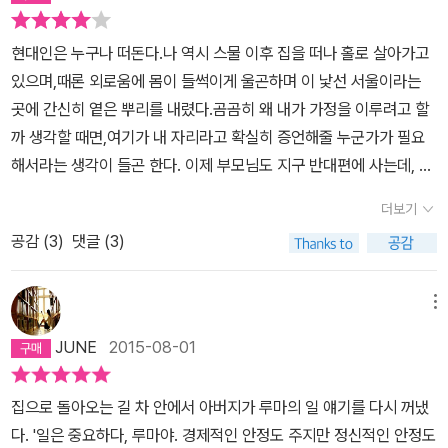
좋았던 작품도(물론 나의 기준)'길들지 않은 땅'이었다. 이 작품을 읽
행동만 선택하는 언니가 가끔은 답답하기도 했다. 저러지 않아도 되
신의 욕망을 거세한 여자. 그녀가 결국 불 붙이지 못한 욕망이 무엇이
난 바보처럼 네 얼굴을 찾았어. (뭍에 오르다, p.400)
와는 다른 양상을 보인다. 인도인 뿐만 아니라 어쩌면 새로운 땅에 정
고는 정말 무언가 내 가슴에서 펑 터져 버린 기분이어서 솔직히 나머
는데... 저러지 않아도 엄마나 아빠가 기절하진 않는데...동시에 미움
었는지, 어찌 그리 숨죽이고 살 수 있었는지를 마지막 장면 가서야 밝
현대인은 누구나 떠돈다.나 역시 스물 이후 집을 떠나 홀로 살아가고
착해야 하는 모든 사람들이 겪어야 할 일인지도 모르겠다. 그럼에도
지 단편들은다 읽어내겠다는 의지의 일환으로 숙제하듯 읽는 것으로
도 가지고 있었다. 늘 자기가 옳은 역할을 해버려서 나는 자연스럽게
히는데, 그 에너지가 엄청나다. 이 소설집에서 가장 폭발력 있는 장면
있으며,때론 외로움에 몸이 들썩이게 울곤하며 이 낯선 서울이라는
인도 특유의 정서를 느끼게 한다. 인도 특유의 정서라... 왜 나는 이런
만족해야 했다. 무엇보다 공감가는 상황이었고, 결론없이 계속되었던
나쁜 동생이 되어버리게 만드는 일이 왕왕 있었다. 그렇게 착한 언니
을 꼽으라면, 단연코 이 단편의 엔딩이다.3. 머물지 않은 방이 소설집
곳에 간신히 옅은 뿌리를 내렸다.곰곰히 왜 내가 가정을 이루려고 할
표현을 하는 걸까? 가족이란 어쩌면 '그저 좋은 사람'들의 모임일지
그렇고 그런 고민들이 들킨 듯이 그녀의 인물들에 의하여 발설되는
인데 그렇게 책임감있는 누나인데 왜 그 누나를 언니를 속상하게 만
에서 가장 애정하는 단편. 주인공은 30대 중반을 넘어선 유부남. 젊
까 생각할 때면,여기가 내 자리라고 확실히 증언해줄 누군가가 필요
모른다. 그럼에도 그 불안한 가족의 틈에 무언가 연결되어 있는 정서
느낌은소설이 어떻게 독자의 삶의 편린들을 그러모아 출구로 밀어낼
드냐고 누군가에게 야단을 맞을 때 난 늘 억울했었다.누가 그렇게 착
은 시절 남몰래 흠모했던 여자, 팸의 결혼식에 찾아가는 내용이다. 일
해서라는 생각이 들곤 한다. 이제 부모님도 지구 반대편에 사는데, 남
가 이 책이 주는 미덕일테다. 그 정서를 무어라 표현하지 못하겠다. 경
수 있는 지를 보여주는 것 같아 놀라웠다.그. 리. 고. 그녀의 삶이 너무
하게 굴라고 한 적도 없고 우리 때문에 걱정하고 전전긍긍하라고 한
단 심리 묘사가 훌륭하다. (내가 30대 중반을 넘어선 유부남이라 그
편과 자식 없는 중년 여자로 살 수 없을 것 같았다. 눈이 오면 집앞을
계에서 흔들리는 그 어떤 것. 끊어질 듯 위태롭게 이어져 있는 그 어떤
궁금해졌다. 사실 소설이라는 것이 작가들의 삶을 뛰어넘을 수 없다
적도 없고엄마대신이라고 한 적도 없는데 왜 혼자 안달하고 혼자 애
더보기
런가...) 여러 메타포들도 눈에 띈다. 머물지 않은 방, 아니, 머물지 않
치우고 때가 되면 융자금을 내는 일 모두 자기 힘으로 할 수 있다는 걸
것... 아마 그 어떤 것이 우리를 가족이란 굴레에서 영원히 벗어나게
고 생각하기 때문에이 작품들의 대부분에 그녀의 삶이 투영되어 있다
태우면서 나만 나쁜 사람을 만들까?다 자기 만족일 뿐인데 나는 하나
은 방이 아니라 머물지 못한 방일 것이다. 자신이 선택할 수 없었던 팸
공감 (
3
)
댓글 (3)
증명했지만, 이제는 그러기가 싫었다. 그래서 결국 네빈과 결혼하기
하지 못하나 보다.
고 생각한다. 뱅골 인 2세로 미국으로 뿌리를 옮겨 심은 부모님과자
도 고맙지 않은데 왜 저러고 살까?그 마음을 나이 먹어 이해가 되지
과의 삶. 어디까지나 주변인으로서 머물러 있었던 학창시절. 지독히
로 마음을 먹었다. (360쪽) 각기 조각 나 보이던 단편은 하나의 큰 이
식들이 어우러져 때로는 불화하며 그네들의 삶을 미국인들의 언저리
만 반갑지 않은 건 여전하다.착하기만 한 사람. 뭔가 책임을 느끼고 하
나약하기 짝이 없는 한 남자가 한 가정의 가장으로 살아가는 현재, 그
야기 이기도 하다. 형제와 부모, 함께 한 역사가 좋으면서도 또 그것이
메뉴
에서 빙빙 돌려대는 것 같은, 그러나 그 속에인도인으로서의 자부심
려는 사람들이 고맙지만 동시에 참 버겁다.수르하의 마음도 알지만
시간이 주는 무게와 공포.여름에 일주일에 한 번쯤 아이들과 함께 가
한없는 부담이라 도망가고 싶은 관계이기도 했다. 내 생에서 가족과
과 자의식이 차르르 스며있는그런 삶. 그리고 사랑. 때로는 이방인들
어쩐면 라훌의 마음을 더 알거 같다.물론 수드라 때문에 라훌이 알콜
JUNE
2015-08-01
는 존스 해변의 파도를 상상했다.그가 발치에서 잡지를 뒤적이고 있
느꼈던 이질감, 열적은 후회의 순간들이 남의 이야기로 활자화 되어
과 때로는 그네들과 같은혈족과.'천개의 찬란한 태양'의 호세이니가
중독이 된 것도 아니고 대학을 그만 둔것도 아니다.그건 라훌의 선택
을 동안 파도가둘 중 하나를 물속으로 삼키거나아이가 모래 더미에
있는 것을 보니 참 이상하다.이 책은 그런 이야기다. 밑줄 그을 것이
아프가니스탄에서의천연했던 삶과 민족적 색채에주목한다면,줌파라
이고 그의 책임이다. 조금 이기적으로 말하자면 수드라보다는 차라리
집으로 돌아오는 길 차 안에서 아버지가 루마의 일 얘기를 다시 꺼냈
눌려 숨이 막히는 상상이었다.이런 상상에서 언제나 그는 살아남았
한 없이 많아 하나도 그을 수 없을 것 같은 글이다. 얼마나 많은 사람
히리는 인도에서의 경험이나 기억은 대체로 지워져 있고 미국에서 그
부모의 어정쩡한 자존심과 자식에 대한 두려움이 더컸을 것이다. 자
다. '일은 중요하다, 루마야. 경제적인 안정도 주지만 정신적인 안정도
고, 그가 보호해야 했던 아이들이 죽었다.그런 일이 있으면 당연히 메
들이 가족의 해체를, 가족사이의 대화단절을 이야기 했는가. 그래도