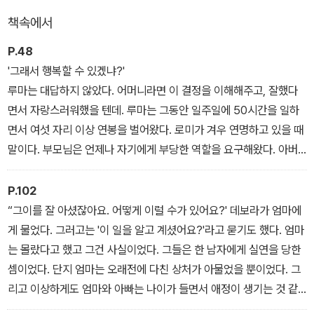
책속에서
표제작 '그저 좋은 사람'은 줌파 라히리 특유의 재능이 넘치는 작품으
로, 처음부터 끝까지 정교한 문장과 감정에 대한 풍부한 통찰, 섬세한
P.48
묘사가 돋보인다. 한 사회에 성공적으로 정착한 수드하는 낙오자가
'그래서 행복할 수 있겠냐?'
되어가는 남동생의 삶에 개입하려 하지만 상황은 끝내 파국으로 치닫
루마는 대답하지 않았다. 어머니라면 이 결정을 이해해주고, 잘했다
는다. 이 작품은 가족이라는 이름으로 누군가의 인생을 구제하려는
면서 자랑스러워했을 텐데. 루마는 그동안 일주일에 50시간을 일하
시도가 과연 가능한지 묻는다.
면서 여섯 자리 이상 연봉을 벌어왔다. 로미가 겨우 연명하고 있을 때
말이다. 부모님은 언제나 자기에게 부당한 역할을 요구해왔다. 아버
지는 장남으로, 어머니는 두 번째 남편으로. - '길들지 않은 땅' 중에
P.102
“그이를 잘 아셨잖아요. 어떻게 이럴 수가 있어요?' 데보라가 엄마에
게 물었다. 그러고는 '이 일을 알고 계셨어요?'라고 묻기도 했다. 엄마
는 몰랐다고 했고 그건 사실이었다. 그들은 한 남자에게 실연을 당한
셈이었다. 단지 엄마는 오래전에 다친 상처가 아물었을 뿐이었다. 그
리고 이상하게도 엄마와 아빠는 나이가 들면서 애정이 생기는 것 같
았다. 특별한 이유가 있지 않다면, 아마 살다 보니 습관처럼 그렇게 된