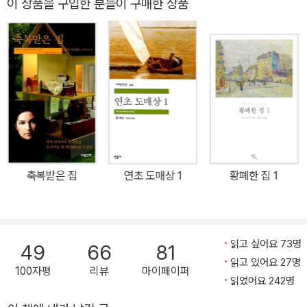
이 상품을 구입한 분들이 구매한 상품
품이었던 것과 달리 이민자의 정체성을 다룬 작품이었다는 점, 또 장
편에 주는 상이라는 인식을 깨고 단편집으로 수상의 영예를 안았다는
점이 이 작가가 갱신한 신기록이었다. 이어 줌파 라히리는 <펜/헤밍
웨이상> 수상과 함께 29개 언어로 작품이 번역되면서 일약 세계적인
작가의 반열에 올라섰다. 두 번째 소설이자 첫 번째 장편 소설 『이름
뒤에 숨은 사랑』 또한 미국 내에서만 80만 부의 판매를 기록하면서
소포모어 징크스를 가볍게 뛰어넘었다. 세 번째 작품인 『그저 좋은 사
람』은 ‘<뉴욕 타임스> 선정 10대 책’ ‘<타임> 선정 최고의 책’ 등 유
수 매체에서 ‘최고의 책’으로 선정되는 영예를 누렸으며 그녀가 ‘단편
축복받은 집
연초 도매상 1
황폐한 집 1
의 여왕’으로 자리매김하는 데 큰 역할을 했다. 줌파 라히리의 작품은
주로 미국 내에서 살아가는 인도인의 정체성 문제를 바탕으로 연인,
친구, 가족 등 밀착된 관계에서 일어나는 불화와 소통을 다룬다. 이는
작가 자신의 정체성과 성장통을 반영한다. 『그저 좋은 사람』에 수록
읽고 싶어요 73명
49
66
81
된 여덟 편의 단편은 케임브리지에서 시애틀로, 인도에서 타이로 오
읽고 있어요 27명
100자평
리뷰
마이페이퍼
가면서 형제자매, 어머니와 아버지, 딸과 아들, 친구와 애인 들의 삶이
읽었어요 242명
라는 또 다른 세계로 독자들을 인도한다. 그 세계 속의 관계는 ‘심리적