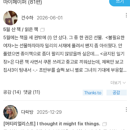
쓰기
마이페이퍼 (81편)
침 쪼개져 열려버린 자기 가족을 생각했다. 다른 가족들과 다르지 않
없는 순간들이 오고 남이 나같지 않다는 외로움을 느끼며 내가 누군
는 열정을 보여주신다. 그러면서 루마의 마음이 아버지와 함께 사는
리나라 사람들도 미국이나 유럽이나 곳곳에 여러가지 이유로 정착해
은, 똑같이 두려운 일들이 기다리고 있었다.’ p 209~ 210삼촌이라
가에게 상처를 주기도 하고 나도 그 균열을 받아들이고 기다리기도
것이 오히려 좋을 것 같다는 판단을 하고 함께 살길 권유한다. 하지만
살면서 이들과 비슷한 느낌과 갈등 속에 살고 있겠구나 라는 생각이
건수하
2026-06-01
메뉴
부르며 가족같은사이로 지내는남자를 좋아하는 엄마의 감정을 다룬
하지만 상처를 입는다.관계란 유기적이어서 시작이 있으면 끝이 있
아버지는 다시는 가족이라는 틀에 구속되고 싶어하지 않는다. 그렇게
어렴풋이 들었더랬다. 이국에 정착하기 위해, 가족의 틀을 지키기 위
<지옥 - 천국>, 생이라는 여자와 두 남자 파룩과 폴 사이의 분명하지
다.지속적으로 영원히 이어지는 관계는 매말라서 박제된 것이나 다름
여행을 하고 여행을 하다 만난 박치부인과 부담없는 관계를 갖는 것
5월 산 책 / 읽은 책
해 자신을 기만하고 감정을 포장하며 지내는 동안, 서로가 서로에 대
않은 관계를 그린 <아무도 모르는 일>도 흔한 소재였지만, 줌파 라히
없다. 그건 관계가 아니다.만남이 있고 헤어짐이 있고 언젠가 누구든
을 오히려 인생 말년의 낙으로 생각한다. 우리도 결혼을 하면서 함께
5월에는 책을 세 권밖에 (!) 안 샀다. 그 중 한 권은 선물. <불필요한
해 모르게 되고 상처받게 되고 그래서 결국은 이질적인 문화 위에 가
리는 특별하게 그려냈다.2부 <헤마와 코쉭>은각각의 시선으로 쓰여
잊혀지고 잊고 그렇게 산다.관계의 균열이 불행만은 아니다.균열과
하는 시간보다는 각자의 시간을 꿈꾼다. 아이들이 자라는 동안 사실
여자>는 선물하자마자 밀리의 서재에 풀려서 왠지 좀 아쉬웠다. 안
족간의 몰이해가 겹쳐 반목하게 되는 것. 때로 가족만한 상처가 있던
진 단편들이 나중에 한 개의 시선으로 연결되는 연작소설이다.인도에
절망 그리고 세상의 끝에서도 삶은 계속된다. 그리고 균열을 통해 성
아이들이 귀찮을때도 시시때때로 생긴다. 그래도 변하지 않는 것 그
풀렸으면 종이책으로 좀더 팔리지 않았을까 싶은데.... <금지된 일기
가. 어머니가 돌아가시고 아버지를 모셔야 한다는 중압감은 있으나
서 미국으로 이민 온 두 가족의 일상, 갈등을 그렸다. 소녀 헤마의 시
장하고 더 단단해진다. 예전 영화 <말아톤>을 보고 누군가가 말했
들과 나의 관계가 핏줄로 이어진 가족이라는 것이고 사랑한다는 것이
장>은 다른 책 사면서 쿠폰 쓰려고 중고로 끼워샀는데, 제목만 보고
내키지 않아 고민하는 루마에게 같이 살지 않겠다고 나의 인생을 살
선으로 본 코쉭, 죽은 어머니 자리에 젊은 인도 여자를 새어머니로들
다.이 영화는 내가 내 아이의 손을 언제 놓아야 하는가 에 대한 영화라
다.<지옥-천국>에서 딸은 어린시절 엄마가 프라납삼촌을 향해 연정
집사3이 탐내서 -.- 초반부를 슬쩍 보니 별로 그녀의 기대에 부응할
겠다고 말한 사람은 다름 아닌 아버지였고, 그것은 긴긴 세월 이국에
인 아버지를 보는 코쉭,인도도 미국도 아닌 로마에서 우연하게 만난
고 지금은 그렇게 생각한다. 비단 내 아이만이 아니다.내가 누군가의
을 품었던 것을 회상한다. 바쁜 아빠 대신 프라납 삼촌이 엄마에게 얼
것 같은 내용은 아니었다 ㅎ. 그나저나 쓰인지 좀 오래된 것 같긴 하
서 뿌리를 내리고자 애쓰며 살아온 인생에 대한 일종의 반기였다 (길
헤마와 코쉭. 어린 시절을 함께 보냈고, 서로가 서로를 원하고 있었지
더보기
손을 잡았던 순간이 있고 그 순간이 필요할 때가 있다. 동시에 그 잡았
마나 기쁨을 주었는지, 엄마가 얼마나 행복해했었는지. 프라납 삼촌
지만 왜 그렇게 일기장을 산 것도 쓰는 것도 가족 눈치를 많이 보는건
들이지 않은 땅) . 낯선 곳에서 만난 동족과 가족같은 관계를 유지하
만, 둘은 다른 결정을 내린다. <헤마와 코쉭>에는 특히 미국인이지만
던 손을 놓아야 하는 순간도 있다.계속 손을 잡고 있다면 든든하고 불
공감 (
14
)
댓글 (11)
이 데보라를 만나 결혼을 하기까지 엄마가 가진 질투를 이해하고 보
지... 약간 고구마 느낌이 났다. <밀크맨>은 내가 고른 책모임 책이라
며 지내고 어머니의 마음에서 사랑이 싹트기도 하지만, 결국 미국여
인도적 느낌이 강했다. 이민자의 삶,타국에서 정착하기 위해 겪었을
안하지 않겠지만 한 손이 잡힌 상태 혹은 누군가를 잡은 상태로는 무
듬어 주는 듯한 서술이 마음에 든다. 실연당한 딸을 위해 자신의 상처
미리 샀다. 출장 오면 시간이 많을 줄 알고 전자책으로 사 왔는데 별로
자와 결혼하고 미국사회에 편입하기 위해 동족과 만나는 것을 멀리하
어려움을섬세하게, 담백하게 그렸다.글이라는 것이, 참 묘하다는 생
엇도 제대로 할 수 없다. 살아가는데는 자유로운 두 손이 필요하다.그
를 들어내는 엄마 또한 멋지다.결혼을 했지만 여자의 마음은 늘 사랑
시간 없을 것 같은 느낌. 시간이 남아도 책은 못 읽을 것 같은 느낌? <
다락방
2025-12-29
메뉴
게 된 프라납 삼촌 또한 행복한 인생만은 아니었을 것이다 (지옥-천
각을 했다. 줌파 라히리는 처음 만나는 작가였고, 작가에 대한 정보도
리고 땀에 끈적이는 손이 불쾌할 수도 있고 서로 잡은 손을 언제 놓아
받고 싶어하고 멋진 사람을 보면 흔들리기도 하고 그런 것이 아닐까
탁월한 피해자>는 연대하는 심정으로 샀다. 사실 곽아람 작가를 내가
국) . 동생만큼은 미국인으로 키워보겠다며 미국적인 것만을 제공하
없었다. 해서, 그녀가 퓰리처상 수상 작가인사실도 몰랐다.‘그저 좋은
[머티리얼리스트] I thought it might fix things.
야 할지 서로 타이밍을 만주지 못해 눈치만 보고 있는 경우도 있다.잡
한다.<머물지 않은 방> 좋아하는 여자의 결혼식에 초대되어 부인과
좋아하는 편은 아니고 책도 사뒀다가 읽다 만 것도 있지만 유명하고
고 미성년임에도 술을 알게 한 누나 수드하는 어느 새 똑똑했던 동생