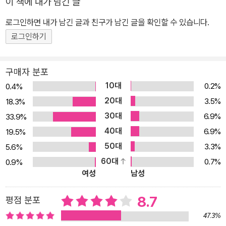
이 책에 내가 남긴 글
으로나 물리적으로, 끊임없이 열망하면서도 끊임없이 소원해지
로그인하면 내가 남긴 글과 친구가 남긴 글을 확인할 수 있습니다.
는’(「옮긴이의 말」에서) 관계이다. 이런 고민은 줌파 특유의 쉬운 문
체로 녹아 있지만, 아무렇지도 않게 써 내려간 듯한 글 속에는 저마다
로그인하기
가시가 들어 있다. “또다시 떠나는 줌파 라히리 식 가족 오디세이 세
상의 모든 가족들이 다다르게 되는 공존을 찾기까지의 과정” 인도의
구매자 분포
전통을 고수하고자 하는 이민자 1세대 부모와 여기서 벗어나 새로운
10대
0.2%
0.4%
세계에 적응해야 하는 이민자 2세대 아이들은, 인도 아이로 남는 것
20대
3.5%
18.3%
과 미국 아이로 커가는 것 사이에서 끊임없이 위태로움을 겪는다. 부
30대
6.9%
33.9%
모는 아이가 벵골 어를 쓰고 쿠르타(기장이 길고 칼라가 없는 인도의
40대
6.9%
19.5%
셔츠)를 입기를 바라고 금요일 밤 파티 같은 미국 문화에는 근처에도
50대
3.3%
5.6%
가지 않길 바라지만, 그랬다간 그 사회에서 고립되거나 바보가 될 뿐
60대
0.7%
0.9%
이다. 이런 갈등에 눈감은 채 어떻게든 행복한 가족의 모습을 보여주
여성
남성
려는 허위의식은 특히 표제작 「그저 좋은 사람」에서 정교한 문장으로
그려진다. 한 사회에 성공적으로 정착한 수드하는 낙오자가 되어가는
8.7
평점 분포
남동생의 삶에 개입하려 하지만 상황은 끝내 파국으로 치닫는다. 이
47.3%
작품은 가족이라는 이름으로 누군가의 인생을 구제하려는 시도가 과