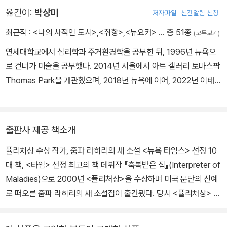
학위를 받았다. 1999년 첫 소설집 『축복받은 집』을 출간하며 그해
옮긴이:
박상미
저자파일
신간알림 신청
오헨리 문학상과 펜/헤밍웨이상을, 이듬해 퓰리처상을 수상했다. 20
03년 출간한 장편소설 『이름 뒤에 숨은 사랑』은 ‘뉴요커들이 가장 많
최근작 :
<나의 사적인 도시>
,
<취향>
,
<뉴요커>
… 총 51종
(모두보기)
이 읽은 소설’로 뽑혔고 전미 베스트셀러를 기록했다. 2008년 출간
연세대학교에서 심리학과 주거환경학을 공부한 뒤, 1996년 뉴욕으
한 소설집 『그저 좋은 사람』은 프랭크오코너 국제단편소설상을 수상
로 건너가 미술을 공부했다. 2014년 서울에서 아트 갤러리 토마스팍
했고 〈뉴욕타임스〉 선정 ‘2008년 최우수 도서 10’에 들었다. 2013
Thomas Park을 개관했으며, 2018년 뉴욕에 이어, 2022년 이태원
년 두 번째 장편소설 『저지대』를 출간했다. 가족과 함께 로마에서 거
에 새로운 공간을 열어 운영 중이다. 지은 책으로 『뉴요커』, 『취향』,
주했던 경험을 계기로 이탈리아어로 쓴 산문집 『이 작은 책은 언제나
『나의 사적인 도시』가 있으며, 옮긴 책으로 가이 대븐포트의 『스틸라
나보다 크다』 『책이 입은 옷』, 소설집 『내가 있는 곳』 『로마 이야기』
이프』, 마크 스트랜드의 『빈방의 빛』, 제임스 설터의 『가벼운 나날』,
등을 출간했다. 프린스턴대학교를 거쳐 현재 바너드대학교에서 학생
출판사 제공 책소개
『어젯밤』, 줌파 라히리의 『이름 뒤에 숨은 사랑』, 『그저 좋은 사람』,
들을 가르치고 있다. 미국과 이탈리아를 오가며 생활 중이다.
퓰리처상 수상 작가, 줌파 라히리의 새 소설 <뉴욕 타임스> 선정 10
마이클 키멜만의 『우연한 걸작』 등이 있다. <한국일보>, <한겨레>,
대 책, <타임> 선정 최고의 책 데뷔작 『축복받은 집』(Interpreter of
<중앙일보>, <조선일보> 등 일간 매체와 주요 잡지에 기고했으며,
Maladies)으로 2000년 <퓰리처상>을 수상하며 미국 문단의 신예
현재 뉴욕과 서울에 거주하며 작가, 번역가, 갤러리스트로 활동 중이
로 떠오른 줌파 라히리의 새 소설집이 출간됐다. 당시 <퓰리처상> 수
다.
상은 여러 모로 이례적인 찬사를 받기에 충분했다. 수상자가 30대의
여성 작가였다는 점, 기존의 수상작이 미국인의 정체성을 파고든 작