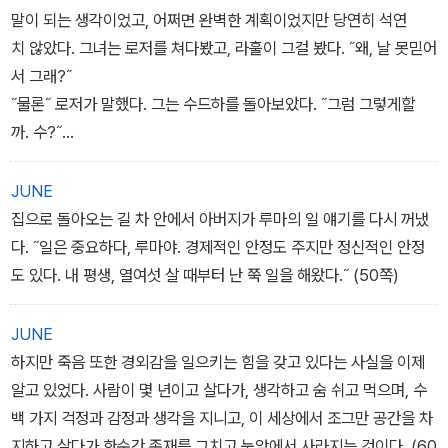
말이 되는 생각이었고, 어쩌면 완벽한 계획이었지만 당연히 석연
치 않았다. 그녀는 로저를 쳐다봤고, 라훌이 그걸 봤다. ˝왜, 날 못믿어
서 그래?˝
˝물론˝ 로저가 말했다. 그는 수드하를 돌아보았다. ˝그럼 그렇게할
까. 수?˝
휴대폰도 있고 극장은 집에서 차로 10분 거리라고 스스로를 달랬
다. 저녁 일찍 상영하는 걸 보면 닐 목욕시킬 시간에 돌아올 수 있을터
JUNE
였다. ˝무슨 영화 하는지 전화해볼게.˝ 그녀가 답했다.
집으로 돌아오는 길 차 안에서 아버지가 루마의 일 얘기를 다시 꺼냈
다. ˝일은 중요하다, 루마야. 경제적인 안정도 주지만 정신적인 안정
도 있다. 내 평생, 열여섯 살 때부터 난 쭉 일을 해왔다.˝ (50쪽)
JUNE
하지만 죽음 또한 경외감을 일으키는 힘을 갖고 있다는 사실을 이제
알고 있었다. 사람이 몇 년이고 살다가, 생각하고 숨 쉬고 먹으며, 수
백 가지 걱정과 감정과 생각을 지니고, 이 세상에서 조그만 공간을 차
지하고 살다가 한순간 존재를 그치고 눈앞에서 사라지는 것이다. (60