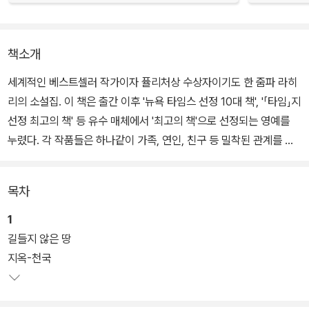
책소개
세계적인 베스트셀러 작가이자 퓰리처상 수상자이기도 한 줌파 라히
리의 소설집. 이 책은 출간 이후 '뉴욕 타임스 선정 10대 책', '「타임」지
선정 최고의 책' 등 유수 매체에서 '최고의 책'으로 선정되는 영예를
누렸다. 각 작품들은 하나같이 가족, 연인, 친구 등 밀착된 관계를 다
루면서도 그 속에 담긴 복잡함과 불화 등을 묘파한다.
목차
또한 작가는 인도계 작가라는 정체성에 기반을 두고 이질적인 문화에
적응하며 살아가는 삶이란 무엇인지 파고든다. 관계와 정체성에 대한
1
고민은 담담한 문체로 그려지지만 아무렇지도 않게 써낸 듯한 글에는
길들지 않은 땅
저마다 가시가 들어 있다. 복잡하고 미묘한 인간의 심리를 그려낸 여
지옥-천국
덟 편의 단편은 독자를 케임브리지에서 시애틀로, 인도에서 타이로
안내한다.