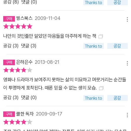
공감 (
8
)
댓글 (0)
걸음”이기 때문이 아닐까. 『그저 좋은 사람』에서 작가는 그 불가능한
소통이 극에 달한 순간, 진정한 소통의 가능성이 있다고 말하려는 듯
웽스북스
2009-11-04
하다. *편집자 노트 이 책의 번역은 줌파 라히리의 첫 장편 소설 『이
메뉴
름 뒤에 숨은 사랑』을 번역한 박상미 씨가 맡았습니다. 번역자는 『그
나만의 것인줄만 알았던 마음들을 마주하게 하는 책
저 좋은 사람』을 번역하는 동안 종종 이 책에 관한 내용을 자신의 블
공감 (
3
)
댓글 (3)
로그(http://tasteofny.egloos.com)에 올리곤 했습니다. 그 내용
이 작품을 이해하는 데 도움이 되기에 아래 글 일부를 공개하고 주소
은하은수
2013-08-21
를 링크합니다. 많은 관심 부탁드립니다. <그저 좋은 사람> / 2009.
메뉴
7. 2.(http://tasteofny.egloos.com/2385824) 지금 번역하는
줌파 라히리의 단편 모음집 속엔 「Only Goodness」란 제목의 작품
영화나 드라마가 보여주지 못하는 삶의 미묘하고 머뭇거리는 순간들
이 있다. 그동안 이걸 어찌 번역할까 고민하다가 이 문구가 쓰인 문맥
이 투명하게 포착된다. 때론 믿을 수 없는 생의 모습.
을 살려 ‘그저 좋은 사람’이라고 하면 어떨까 생각했다. 세상에 그저
공감 (
3
)
댓글 (0)
좋기만 사람이 있을까, 홀딱 빠진 애인이나 개가 주인을 일컫는 말처
럼 들리는데, 거기 묘미가 있을 수도 있다. (…) 동생의 마지막 행동은
쿨한 독자
2009-09-17
메뉴
의문점으로 남는다. 도대체 왜 그랬을까. 누나도, 우리도 이해하기 힘
들다. 그는 이해가 불가능한 저 건너편으로 가버린 사람이 된 걸까. 아