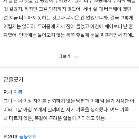
사실 난 그 첫날 밤 굉장히 무서웠어. 방이 너무 조용해서 무서워 죽을
워하는 듯했다. - '아무도 모르는 일' 중에
것 같았지. 하지만 그걸 인정하지 않았어. 서너 살 때 터득해야 했던
걸 지금 터득하지 못하는 것보다 무서운 건 없었으니까. 결국 그렇게
어렵지는 않더라. 두려움에 지쳐 잠이 들었고 아침에 깨어보니 난 혼
자였어. 안방에는 들어오지 않는 동쪽 햇살에 눈을 찌푸리면서 잠에
서 깨어났지. - '일생에 한 번' 중에서
더보기
밑줄긋기
P.-1
자몽
그녀는 더 이상 자기를 신뢰하지 않을 남편과 이제 막 울기 시작한 아
이와 그날 아침 쪼개져 열려버린 자기 가족을 생각했다. 여느 가족
과 다르지 않은, 똑같이 두려운 일들이 기다리고 있는.
P.203
붕붕툐툐