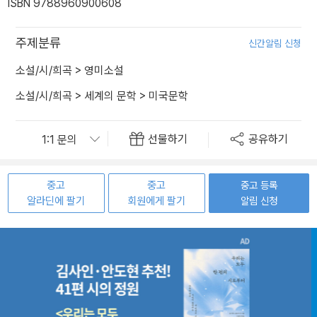
ISBN 9788960900608
주제분류
신간알림 신청
소설/시/희곡
>
영미소설
소설/시/희곡
>
세계의 문학
>
미국문학
선물하기
공유하기
중고
중고
중고 등록
알라딘에 팔기
회원에게 팔기
알림 신청