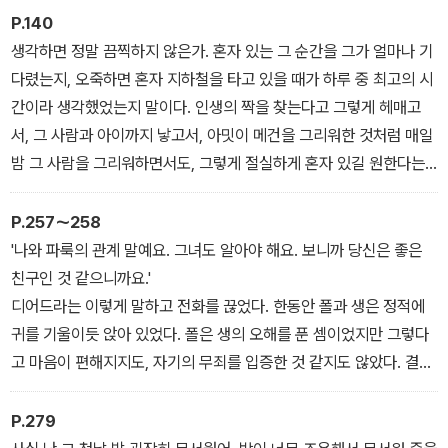
것 같았다. - '지옥―천국' 중에서
P.140
생각하면 정말 끔찍하지 않은가. 혼자 있는 그 순간을 그가 얼마나 기
다렸는지, 오죽하면 혼자 지하철을 타고 있을 때가 하루 중 최고의 시
간이라 생각했었는지 말이다. 인생의 짝을 찾는다고 그렇게 헤매고
서, 그 사람과 아이까지 낳고서, 아밋이 메건을 그리워한 것처럼 매일
밤 그 사람을 그리워하면서도, 그렇게 절실하게 혼자 있길 원한다는
건 끔찍하지 않은가. 아무리 짧은 시간이고, 그조차 점점 줄어든다 해
도 사람을 제정신으로 지켜주는 건 결국 혼자 있는 시간이라는 사실
P.257～258
이. - '머물지 않은 방' 중에서
'나와 파룩의 관계 말예요. 그녀도 알아야 해요. 보니까 당신은 좋은
친구인 것 같으니까요.'
디어드라는 이렇게 말하고 전화를 끊었다. 한동안 폴과 생은 정적에
귀를 기울이듯 앉아 있었다. 폴은 생의 오해를 푼 셈이었지만 그렇다
고 마음이 편해지지도, 자기의 무죄를 입증한 것 같지도 않았다. 결국
생은 수화기를 내려놓고 천천히 일어나서 한동안 움직이지 않고 그대
로 서 있었다. 그러고는 마치 주변과 차단된 것처럼, 아주 조금씩 움직
P.279
였다. 소리를 내거나 몸을 크게 움직이면 자신의 존재가 들킬까 두려