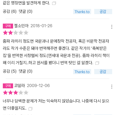
같은 명장면을 발견하게 한다.
네 삶과 비슷해서, 독자들은 또한 지나간 관계를 복기하며 고통을 헤
공감 (
6
)
댓글 (0)
아리게 된다. 탁월한 관찰자의 시선 불가능한 소통이 극에 달한 순간,
진정한 소통의 가능성을 말하다 택시는 떠났고 그녀는 택시가 떠난
젤소민아
2018-01-26
잿빛 아침 햇살 속을 멍하니 바라봤다. 어느새 자신이 더 이상 울고 있
메뉴
지 않다는 걸 깨달았고 갑자기 정신이 맑아졌다. (…) 그녀는 더 이상
자기를 신뢰하지 않을 남편과 이제 막 울기 시작한 아이와 그날 아침
줌파 라히리 정도면 국문과나 문예창작 전공자, 혹은 비문학 전공자
쪼개져 열려버린 새로운 가족을 생각했다. 다른 가족들과 다르지 않
라도 작가 수준은 돼야 번역해주면 좋겠다. 같은 작가의 ‘축복받은
게, 똑같이 두려운 일들이 기다리고 있는. -211～212쪽에서 작가는
집‘을 번역한 서창렬씨 정도(연세대 국문과 전공). 줌파 라히리 책이
어느 인터뷰에서 말하길, 자기는 어렸을 때부터 무슨 일이 일어나도
왜 이리 거칠지..하고 원서를 봤더니 번역 탓인 걸 알겠다.
관찰하는 거리를 두고 있다고, 그래서 삶을 살고 있는 것 같지 않다고
공감 (
5
)
댓글 (0)
했다. 삶의 어떤 상처가 작가를 관찰자로 밀어냈는지는 알 수 없지만,
역설적이게도 그녀의 상처 덕분에 독자들은 지독히 현실적인 이야기
코알라
2009-12-06
메뉴
를 경험하게 되었다. 그 현실은 오해, 미움, 분노의 끝에 결국 단절로
향하는 관계일 것이다. 그녀는 이 여덟 편의 이야기에서 결코 손쉬운
너무나 담백한 문체가 저는 익숙하지 않았습니다. 나중에 다시 읽으
화해를 그리지 않는다. 그럼에도 관찰을 멈추지 않는 것은 소설가 김
면 더좋을지도.
연수의 표현처럼 “그 이방인 같은 모습이야말로 가족을 이해하는 첫