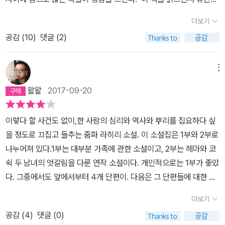
치 볼 필요도 없고 잔소리를 들을 이유도 없다. 아버지는 가족들에게
에, 코쉭과 조반나 아파트의 열쇠도 각각 다른 사람들의 손에 있을 터
눈에 밟히는 구절들이 그렇다. 대부분 미국으로 이민온 인도인이거나
그렇게 분리되어 이제 어쩌면 행복하다.루마는 여느 자녀처럼 부모에
더보기
였다. (뭍에 오르다, p.383)심지어 코쉭이 매번 콘돔을 낀다는 사실
인도인 2세로 자라난 소설속의 주인공들은 어딘가 뿌리 뽑힌 불안정
게 반항하고 거부하는 성장기를 지났고 이제 그 부모의 나이가 되어
에도 벽을 느꼈다. 그 작은 포장을 뜯느라고 잠시 멈출 때마다 지금 그
공감 (
10
)
댓글 (2)
함을 드러낸다. 그리고 그 근원에는 가족이 있다. 아니 가족이라는 끈
부모의 입장에서 그리고 부모 부양이 의무인 민족적인 정서에서 많이
들이 무슨 짓을 해도 결국 합칠 수 없다는 사실을 예감했다. 이렇게 생
끈한 인연의 굴레가 있다고 해야 하나? 이미 저물어 버린 가족 이데
갈등한다.아버지를 모셔야 하는게 아닐까. 저렇게 홀로 두어도 될까?
각하게 된 건 줄리안 때문이라는 걸 그녀는 알고 있었다. 정직하지 않
올로기를 새삼스러 다시 펼쳐 보이는 건 아닐테고, 어쩌면 인도에서
메뉴
아버지 생각이 맞다.이제 루마가 아버지가 필요하다. 어른에게도 어
은 사람을 그렇게 오래 사랑하고 난 후에 배운 몇 가지 중 하나였다.
뿌리뽑혀 미국으로 이민와서 가족과 함께 이질적인 문화를 버텨내면
느 순간 나를 끌어주고 기댈 수 있는 다른 어른이 필요할 때가 있다.
왈왈
2017-09-20
(뭍에 오르다, p.384)'나랑 함께 가자.' 코쉭이 말했다.'어딜?''홍콩
서 살아온 사람들의 이야기이니 가족이 전면에 대두되는지도 모른다.
지금 루마가 그렇다. 너의 선택이 옳다고 말해주고 옆에서 거들어주
에.' 그러고는 말했다. '그 사람이랑 결혼하지 마, 헤마.'그녀는 걸음을
하지만 결국 어느 누구도 가족의 품안에서 따뜻함을 느끼지 못하거나
고 조금 대신 해줄 수도 있는 사람이 어쩌면 아이들보다 어른이 더 필
이렇다 할 사건도 없이,한 사람의 심리와 역사와 뿌리를 집요하다 싶
멈췄다. 길가에 사이프러스 나무가 있는 계단 길 위였다. 밑으로 내려
가족이기에 어쩔 수 없는 애증을 갖고 살아야 하는 현실을 그대로 보
요하다.균열을 가지고 분리되었으나 아직 분리되지 못한 루마가 오히
을 정도로 끄집고 들추는 줌파 라히리 소설. 이 소설집은 1부와 2부로
가던 길이었다. 뒤에서 걸어오던 사람들이 ｀실례합니다｀라고 작게
여주고 있다. 이를테면 '길들지 않은 땅'에서 부인과 사별하고 딸의
려 더 불안하다.아버지는 이제 충분히 혼자서 하나로 완성되었다. 낯
나누어져 있다.1부는 대부분 가족에 관한 소설이고, 2부는 헤마와 코
말하며 지나갔다. 그녀는 갑자기 아찔해서 비틀거렸다. 자기에게 무
집에 방문한 아버지는 딸과 함께 살아야 할지 홀로 살아야 할지 고민
선 땅에서 아무도 없는 상황그 곳에서 자기와 같은 고향을 가진 사람
쉭 두 남녀의 엇갈림을 다룬 연작 소설이다. 개인적으로는 1부가 좋았
관심하던 그 소년, 자기 것이 될 수 없다는 사실을 깨달은 순간 정사를
한다. 그러나 딸과 몇일 보내고 나서 자신이 결코 가족의 굴레로 다시
을 만난다는 것말이 통하는 사람을 만나고 나의 습관을 잘 알고 나눌
다. 그중에서도 앞에서부터 4개 단편이. 다음은 그 단편들에 대한 코
시작한 이 남자, 바로 그가 마지막 순간에 그 이상을 바라고 있는 것이
엮이고 싶어하지 않음을 발견하다. 그는 다시 가족의 일부가 되고
수 있는 사람을 만난다면 그것도 일종의 연애감정이 아닐까.나에게
멘트.1. 길들이지 않은 땅내용은 간략하게 다음과 같다. '서서히 멀어
다. 한편으로 그녀는 뛸 듯이 기뻤다. 하지만 동시에 그 이기적인 말
싶지 않았다. 그 복잡함과 불화, 서로에게 가하는 요구, 그 에너지 속
더보기
의지하는 프라납이 어쩌면 엄마에게는 존재의 의미를 되찾아주는 사
진 부녀. 그 둘에게 찾아온 화해의 계기. 하지만 다시 가족의 일원이
에, 그녀에게 어떻게 하라고 말하는 사실에 충격을 받았다. 네빈과는
에 있고 싶지 않았다. 딸 인생의 주변에서, 그 애 결혼 생활의 그늘에
람이고 희망이고 사랑이다.책임은 있지만 애정이 없는 아버지보다 옆
공감 (
4
)
댓글 (0)
되기를 거부하는 아버지. 결국 그를 포기하는 딸.'그는 다시 가족의 일
달리, 그녀가 있는 곳으로 오겠다고 하지 않았다.'지금 대답하지 마.'
서 살고 싶지 않았다. 더구나 아이들이 커가면서 잡동사니로 가득 찰