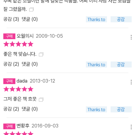
주목 같은 소설이란 말에 걸맞는 작품들. 어찌 이리 사람 사는 모습을
니면 누나와 벌어진 갭을 더 확고히 하기 위해 자기도 모르게 그런 건
잘 그렸을까.
아닐까. 그 갭을 회복할 기운도, 의사도 없는, 벌써 다른 세상에 속해
공감 (
3
)
댓글 (0)
버린 자신을 발견하고, 반환이 불가능한 구매처럼 모든 것에 ‘마지
막’이란 도장을 찍듯 말이다. <코쉭을 따라서>/ 2009. 7. 28.(htt
오월의시
2009-10-05
p://tasteofny.egloos.com/2404685 ) 「길들지 않은 땅」의 2부
메뉴
의 제목은 「헤마와 코쉭」. 여기 들어 있는 이야기, 그러니까 마지막 세
좋은 책 맞습니다.
이야기는 서로 독립적이면서 연결된다. 이민 온 가족들의 가슴 아픈
공감 (
2
)
댓글 (0)
이야기면서 러브스토리이기도 하다. 흐흑… 그래서 마음속으로 내내
울다가 한번은 진짜 책상에 코를 박고 울었고, 책을 끝내고 나서도 며
dada
2013-03-12
칠간은 ‘연약한vulnerable’ 상태로 지냈다. 누가 건드리기만 해도 픽
메뉴
쓰러지거나 뻥 뚫리거나 그런 상태로. 번역을 하면서 주인공들이 가
는 곳마다 나는 쫓아다녔다. 초대받지 않은 손님처럼 시시콜콜한 것
그저 좋은 책 흐믓
에 궁금해 하면서. 내가 가보지 못한 곳을 인터넷으로 찾아 상상해보
공감 (
2
)
댓글 (0)
고, 가봤던 곳은 가본 기억까지 더해서 상상을 했다.
변황후
2016-09-03
메뉴