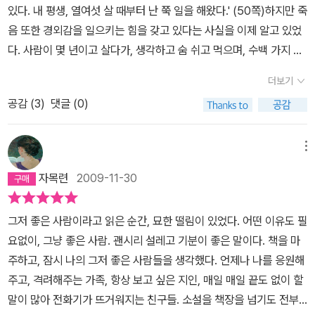
네들이 적응, 부조화하는 이후의 삶에집중하고 있다. 그렇다고 해서
꾸 수드하가 자기랑 몰래 술을 마셨던 그 순간을 후회할때 그때를 되
있다. 내 평생, 열여섯 살 때부터 난 쭉 일을 해왔다.' (50쪽)하지만 죽
건은 자신을 탓할 테고, 이혼을 당할 건 뻔했다.메건과 아이들과 꾸린
여기 줌파 라히리가 한 것 만큼 쉽고 호소력 있으면서도예민하게 해
그녀가 미국에서의 삶의 문제들의 답변을 융화 및 화해 모드로 단순
돌리고 싶어할때 그건 아니라고 그런 마음이 라훌을 더 외롭게 하는
음 또한 경외감을 일으키는 힘을 갖고 있다는 사실을 이제 알고 있었
삶은 모두 끝장날 거였다.잠시 한눈을 팔았다간 영영 인생을 망칠 수
낸 사람은 극소수리라. 시카고 트리뷴의 이 책에 대한 추천의 글에 이
하게 결론짓는 것은아니다. 오히려그녀의등장 인물들은 대체로 실패
거라고 말해주고 싶었다.그렇게 잘 하고 싶어 애쓰는 순간 관게는 금
다. 사람이 몇 년이고 살다가, 생각하고 숨 쉬고 먹으며, 수백 가지 걱
있다는 걸 그는 알고 있었다. (P112) 인생의 짝을 찾는다고 그렇게 헤
글은 이제까지 이민 소설이라 분류되어 온 장르를 보편적인 인간의
하고 튕겨져 나간다. 그 튕겨져 나감이 일탈 및 실패라고판단한다면
이 가기 시작한다. 이국적이 조금안 방만한 생의 연애를 지켜보는 폴
정과 감정과 생각을 지니고, 이 세상에서 조그만 공간을 차지하고 살
매고서,그 사람과 아이까지 낳고서,아밋이 메건을 그리워한 것처럼
감정을 그리는데 성공했다고 말한다. 누군가의 자식이었고, 그 부모
더보기
더없이 답답한 해석이 되겠지만.나는 그것이 또다른 출발이라고 여겨
은 어떤 마음일까?폴은 타인과의 관계에서 금이 가는게 아니라 그읜
다가 한순간 존재를 그치고 눈앞에서 사라지는 것이다. (60쪽) 그는
매일 밤 그 사람을 그리워하면서도,그렇게 절실하게 혼자 있길 원한
에게 낯선 존재가 되어본 적이 있는 사람이라면, 그 사람이 없는 인생
진다. 결국 누구나 새로운 곳으로 떠나야 한다.삶을 살고 싶다면. 살아
내부에서 균열을 느낀다.생을 알게 되고 룸메이트로 지내면서 그의
공감 (
3
)
댓글 (0)
다시 가족의 일부가 되고 싶지 않았다. 그 복잡함과 불화, 서로에게 가
다는 건 끔찍하지 않은가.아무리 짧은 시간이고, 그조차 점점 줄어든
을 생각할 수도 없던 가족이 남보다 더 숨이 막히고도망치고 싶은존
지는 것이 아니라.에쿠니 가오리와 닮아 있는 부분이 많다고 한다면.
연애에 조금씩 개입하고 관심을 가지면서 그의 속에서 조금씩 균열이
하는 요구, 그 에너지 속에 있고 싶지 않았다. 딸 인생의 주변에서, 그
다 해도사람을 제정신으로 지켜주는 건 결국 혼자 있는 시간이라는
재가 된 경험을 해 본 사람이라면 이 글이 마음에 와 닿으리라. 바다건
줌파 라히리는 체호프에 비견되는데대체로 말랑말랑한 순정만화형
일어난다. 이전의 폴이라면 전혀 하지 않았을 행동을 하고 생각을 하
애 결혼 생활의 그늘에서 살고 싶지 않았다. 더구나 아이들이 커가면
사실이. (P140) 엔딩이 썩 마음에 들지는 않았다. 주인공이 나약한
메뉴
너 겨우 집과 5시간 남짓 떨어진 곳에 사는 내 마음과 공명하기에 충
작가라 생각하는 에쿠니 가오리를 빗댄다면 거부감을 보일 사람들도
고 감정을 느낀다. 헤마와 코왹의 이야기는 어쩌면 참 상투적이고 어
서 잡동사니로 가득 찰 커다란 집에서 사는 것도 싫었다. 그동안 소유
데다가 치사하게까지 느껴졌으니까. (주인공의 발기는 무엇을 의미하
분했던 것을 보면 저 신문의 리뷰는 과찬이 아닌듯 싶다.
자목련
2009-11-30
있을 것 같은데연작 소설 '헤마와 코쉭'은 사실 '냉정과 열정 사이'와
딘가 비슷한 이야기를 들은 거 같지만 그래서 통속적으로 마음을 흔
했던 모든 것. 책과 서류와 옷가지와 물건을 최근에 정리하지 않았던
는 것이었을까? 회한이었을까 위안이었을까.) 그럼에도 불구하고 마
'좌안, 우안'과 아주 흡사한 대목이 많다. 어린 시절부터 예견되는냉정
든다.어릴 적 첫사랑. 두근 거리는 감정 숭상하는 마음멋진 타인에게
가. 인생은 어느 시점까지 규모가 불어난다. 그는 이제 그 시점을 넘겼
냥 그를 비난만 할 수 있는 사람, 어디 있을까. 씁쓸함이 입안 가득 남
그저 좋은 사람이라고 읽은 순간, 묘한 떨림이 있었다. 어떤 이유도 필
한 남자와 따뜻한 여자의 힘겨루기. 그리고 각자 떠남. 새로운 공간에
끌리면서 내 가족이 구질구질하고 촌스럽게 느껴지는 마음붏편하고
다. (68쪽) '야, 난 그저 도우려는 것뿐이야.' '누나더러 누가 도와달라
는 단편. 4. 그저 좋은 사람가족 안에서 형성되는 관계들. 부모와 자
요없이, 그냥 좋은 사람. 괜시리 설레고 기분이 좋은 말이다. 책을 마
서의 조우. 그러나 다시 헤어짐. 각자의 시점에서의듣지 못한 얘기들
속상하면서 동시에 죄스럽고 미안한 마음사춘기 소녀의 복잡한 심경
고 했어? 누나가 뭘 고칠 수 있다고 생각하지 마. 내 인생은 이대로 너
식, 남편과 아내, 형제, 자매 혹은 남매 등등. 그들 사이에 존재하는 감
주하고, 잠시 나의 그저 좋은 사람들을 생각했다. 언제나 나를 응원해
의 고백. 그리고 무언가 그 담담하고자 하는 서술.줌파에게 다가가고
을 이야기하고 이어어머니를 잃고 제대로 애도의 기간을 보내지 못
무 좋다는 거 혹시 생각이나 해봤어?' (170쪽)그녀는 더 이상 자기를
정의 끈을, 줌파 라히리는 바짝 조인다. 그리고 짓궃게 튕긴다. 마치
주고, 격려해주는 가족, 항상 보고 싶은 지인, 매일 매일 끝도 없이 할
싶은 것은 그녀가 엄마가 된다는 것이 얼마나 비낭만적인지 안다는
하고 그대로 눌러 놓은 채 나이 먹은 소년의 이야기. 아버지와는 멀어
신뢰하지 않을 남편과 이제 막 울기 시작한 아이와 그날 아침 쪼개져
악기의 현이라도 되는 듯이. 그곳에서 들리는 불협화음을 모두 집대
말이 많아 전화기가 뜨거워지는 친구들. 소설을 책장을 넘기도 전부
것이다.가장 좋았던 작품인 '길들지 않은 땅'에서 루마의 친정엄마는
지고 그 아버지의 재혼이 낯설고 싫지만 그걸 싫어한다고 표현하기엔
열려버린 자기 가족을 생각했다. 다른 가족들과 다르지 않은. 똑같이
성이라도 하겠다는 듯이. 이 단편도 마찬가지다. 그저 좋은 사람으로