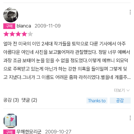
에서 칭얼거리며 말을 들어주고 눈을 맞추어주고 함께 시간을 시시껄
부가 되고 싶지 않았다.그 복잡함과 불화, 서로에게 가하는 요구, 그
이렇게 말하며 그녀의 허리에 손을 둘러 자기 쪽으로, 계단 몇 개 아래
커다란 집에서 사는 것도 싫었다. 그동안 소유했던 모든 것, 책과 서류
렁하게 보내는 사람이 더 소중하다.엄마의 마음이 그렇게 프라납에게
에너지 속에 있고 싶지 않았다.딸 인생의 주변에서, 그 애 결혼 생활의
로 끌어내렸다. '먼저 인도에 가서 생각을 해보라고. 내가 기다릴게.'
메뉴
와 옷가지와 물건을 최근에 정리하지 않았던가. 인생은 어느 시점까
기울어가는 것이 지극히 당연할 수 밖에 없다는 걸 어린 딸이 이해하
그늘에서 살고 싶지 않았다.더구나 아이들이 커가면서 잡동사니로 가
(뭍에 오르다, p.389)그는 그런 말을 미리 했어야 했나, 혹시 늦게 말
지 규모가 불어난다. 그는 이제 그 시점을 넘겼다. 결혼 생활이라는
blanca
2009-11-09
긴 힘들다. 촌스럽고 부끄럽고 남에게 내어보이고 싶지 않은 엄마의
득 찰 커다란 집에서 사는 것도 싫었다.고동안 소유했던 모든 것, 책과
해서 건성으로 들리지 않았을까 걱정스러웠다. 그녀가 거절했을 때
건 어쩔 수 없이 나빠진다는 사실에서 딸을 보호하고 싶었다. 결과를
투박하고 낯선 x통제는 벗어나고 싶은 게 당연하다. 삼촌의 연인 데보
서류와 옷가지와 물건을 최근에 정리하지 않았던가.인생은 어느 시점
퉁명스럽게 대해 후회가 됐다. 어른이 되어 그의 과거를 조금이라도
보면 그가 두려워했던 것들이 사실로 드러났다. 가족을 이루는 일 자
얼마 전 미국의 이민 2세대 작가들을 토막으로 다룬 기사에서 아주
라에게 더 끌리는 게 당연하다.엄마와의 인연은 그렇게 끊어버리고
까지 규모가 불어난다.그는 이제 그 시점을 넘겼다. (P68) 소설은 두
아는 사람을 만난 건, 또 지속적인 관계를 갖고 싶은 감정이 들게 한
체, 이 땅에 아이들을 낳는다는 자체가 때로 만족감을 주는 만큼 애초
아름다운 여인네 사진을 보고뚫어져라 관찰했었다. 정말 너무 예뻐서
싶고 데보라와는 무엇이든 연결되고 싶은 마음엄마에 대햔 배신은 아
화자의 속마음을 아주 공평하게 들려준다. 처음 읽었을 때는 딸의 시
여자는 처음이었다. 다시 우연히 만날 때까지 기다리고 싶지 않았고,
부터 어딘가 잘못된 일이다. 하지만 이건 그저 노인네의 , 이제는 아이
과장 조금 보태어 눈을 믿을 수 없을 정도였다.이렇게 예쁘니 외모덕
닌데 엄마는 늘 그 자리에 있을테니 하는 마음도 있을테고 나는 엄마
점만으로도 이야기는 충분하지 않나 싶었다. 아버지를 조금 더 미지
다른 남자와 공유하고 싶지도 않았다. (뭍에 오르다, p.393)하루 종
처럼 되어버린 노인네의 생각일 뿐이다. 물론 가족이 무조건 경원 시
으로 주목받고 있는게 아닌가 하는 강한 의혹을 들이밀며 그렇게 잊
와 다른 사람이고 싶다는 딸에게 데보라는 참 매력적일 것이다.그리
의, 불가해한 인물로 남겨두는 게 어땠을까 싶은. 하지만 지금 다시 생
일 정신이 없었어. 어머니와 이모들이랑 나가서 블라우스를 가봉하고
되는건 아니다. 분명히 사랑하는 사람이 있고 사랑하는 사람이 떠났
고 지냈다.그녀가 그 이름도 어려운 줌파 라히리였다.별을네 개를주
고 엄마는 데보라의 등장으로 프라납도 잃고 딸도 잃게 생겼다.균열
각해보니, 줌파 라히리가 쓰고 싶었던 것은 어떤 '오해'가 아니었던 것
장신구들을 골랐어. 사리 상점에서 우리는 몇 시간 동안 얇은 푸통 위
을때의 아픔을 간직하고 있다. 그럼에도 때때로 엄습하는 단절감은
어도 모자랄 지경이라느니, 책장 넘어가는게 아깝다고 하는 리뷰 등
은 그렇게 내 모든 것을 가져가버리기도 하지만 그래도 삶은 지속된
같다. 가족이라는 이름의 굴레 안에서는 서로를 이해할 수도, 이해를
에 앉아 콜라를 마시고 양고기 롤을 먹으면서 남자들이 보여주는 물
더보기
애매한 구속을 낳고 있다. 오히려 그 사람이 완전하게 지워질때 비로
극찬 일색에게다가 아주 아름다운 여류작가의 이 책을 읽는 것은 당
다.어느 가을 석양앞에 바바리 코트를 걸치고 오래오래 서 있던 엄마
구할 수도 없는 두 사람. 그들이 느끼는 미안함과 배신감, 그 끝에 남
건들을 구경했어. 나는 다 좋았지만 빨간색 베나사리를 입겠다고 했
소 그에 대한 추억이나 기억을 가족이라는 굴레에 넣어도 거부감을
공감 (
3
)
댓글 (2)
연한 수순.사실 이 책의 원서 제목은 Unaccustomed Earth로 '그
의 마음은 그 지속되는 삶이 지긋지긋하면서 동시에 다행이지 않았을
겨진 잔여물 같은 감정들. 뭐 대충 그런 것들이 아니었나 싶다.2. 천국
어. 하지만 그러는 동안 나는 네 생각만 했어. 내가 실수를 하고 있다
일으키지 않도록 한다. 세상에서 가장 가까운 사이면서도 어쩔때는
저 좋은 사람'은 다른 단편이다.그러니까 미국에서 출간될 때는 가장
까그런 모순된 마음이 드는 때도 있는 법이니까 장녀들은 다 그럴까
vs 지옥줌파 라히리 소설이 흥미로운 이유 중 하나가, 한국 사람들 정
는 생각에 두려워하면서. 아직 약간 시차가 있었고, 우리 둘이 함께 먹
가장 어려운 사이에 대한 이야기들은 고향이 아닌 타항의 생활에서
앞에 실린 '길들지 않은 땅'을 표제작으로 내세웠다는 얘기이다.그리
부모에게 순종하고 동시에 동생들에게 책임을 느끼는 존재일까나는
메뉴
서와 굉장히 유사한 면들이 곳곳에서 발견된다는 것이다. 이 단편도
던 음식들과 좋은 커피와 와인이 너무 먹고 싶었어. 트라이앵굴라 공
더욱 커지게 된다. 인도 고유의 전통을 지켜야 했던 1세대와는 다르게
고 제목이 번역으로 인해 너무 평이해져 버려 덜 튀어서 그렇지 가장
장녀가 아니어서 첫째가 아니어서 잘 이해하지 못하지만 언제나 옳은
그렇다. 가족을 위해, 아내이자 엄마이자 주부로서의 삶을 산 여자. 자
원에 있는 부모님의 아파트로 돌아오면서, 사람들로 붐비는 거리에서
무해한모리군
2009-10-27
미국적 정체성을 애타게 갖고자 하는 2세대의 갈망은 단순한 세대차