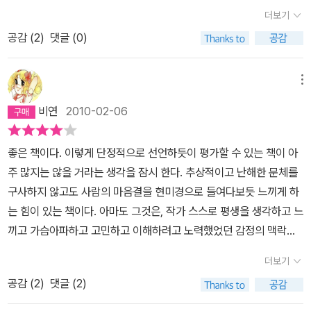
터 나를 행복하게 했다.이런 글을 쓰고 싶다는 생각을, 바람을 가졌다.
'아이는 너의 고기와 뼈로 만들어진 거야'라고 하는 대목.그러나 결국
이제 성장했고 아버지가 이해되어버리는 묘한 감정들 소년의 애도는
두려운 일들이 기다리고 있는. (210쪽)죽음을 기다리는 시간보다 끔
만 남기엔 너무 가까우면서도 너무 멀리 있는 우리들의 이야기. (이
더보기
치장도 없이, 꾸밈도 없는 글에서 느껴지는 진성성 이랄까, 그런 느낌
은 전존재로받아들였던 부모를 떠나고말 아이들이 남기고 갈 빈자리
그리고 죽음에 대한 집착은 아버지와의 관계가 아니라 이젠 스스로
찍한 건 없었어. 그 이후에 오는 허탈감은 그 당시 우리를 짓누르던 무
소설은 앤드류 포터의 소설집에 수록된 '강가의 개'와 함께 읽어도 좋
공감 (
2
)
댓글 (0)
이 좋았다. 있는 그대로의 일상과 보일 듯 말듯 감정의 묘사가,소설 속
로 딸이 힘들어할 것을 걱정하는친정 아버지. 고학력임에도 전업주부
풀어내야 할 숙제가 된다. 그리고 다시 만난 두 사람 , 짧은 시간 불같
게에 비하면 견디기 쉬운 거였어. (324쪽)그들이 아직 헤어질 수 없
을 것 같다.)
에서 녹아나는 삶이 좋았다. 소설에대해 전체적으로 말하자면, 고국
로 둘째를 임신하고 있는 딸을 안타까워하며 자꾸 일을 가지라고 넌
은 연애 그리고 각자 제자리로 그러나 이전과는 달라진 사람들의 이
는 건 서로에게 분명했다. 몇십 년 동안 보지도, 생각지도, 찾지도 않
을 떠나 타국에서 정착하는 이민자, 그리고 그 다음 세대의 심리와 갈
지시 조언하고 손자를 위해 딸을 위해 예쁜 정원을 만들어 놓고 가족
야기 딴 이야기지만 어릴적 전학을 5번을 했다.익숙할만하면 떠나야
메뉴
았지만 뭔가 귀중한게 거기 있음을 느꼈다. 이 새롭게 생긴 감정이 그
등을 담고 있다.인도적 생활방식을 기본으로 하며 현실에 적응하려는
의 일원이 되는 것을이제는피하고 싶다고 생각하고 떠나는 그.이 담
했던 경험들이 어쩌면 누구에게도 정을 주지 않는 쪽이 내가 보호받
대로 방치되어서는 안 되고, 분명 정성을 다해 돌보아달라고 요구하
비연
2010-02-06
그들이다.8편의 단편엔우리에게 익숙한많은 관계들, 그 속에서 그저
담하고 평범한 풍경 속에는 과장되지 않은 삶의 진실과 그것에 대한
을 수 있는 방법이라는 것을 일찍 알게 해줬다. 그냥 친절하고 상냥할
고 있었다. (376쪽)
좋은 사람은 연인이기도 했고, 가족이기도 했고, 친구이기도 했다. 소
세심한관찰이 있어 숨을 멈추게 된다. 바쁘게 달리다 한번씩 멈추고
수 있는 무심함 그게 나와 타인의 관계였다.시시콜콜 집안 일을 나누
좋은 책이다. 이렇게 단정적으로 선언하듯이 평가할 수 있는 책이 아
설의 원제인 <길들지 않은 땅>은 아내가 죽은 후 딸 루마와 아버지의
싶을 때, 아니 한번씩 멈추어 숨을 고르지 않으면앞으로 달려나가기
고 비밀을 나누며 단짝을 만드는 일은 영 서툴렀다.내가 누군가의 영
주 많지는 않을 거라는 생각을 잠시 한다. 추상적이고 난해한 문체를
관계를 담았다. 갑작스런 엄마의 죽음으로 루마는 혼자 남은 아버지
힘들 때 그녀의 '그저 좋은 사람'이라 명명된 일시적인 호칭 아닌 호
역으로 들어가는 것도 어색하고 누군가가 내 영역으로 들어오는 것도
구사하지 않고도 사람의 마음결을 현미경으로 들여다보듯 느끼게 하
와의관계를 염려한다.남편의 직장으로낯선 곳에 이사온 루마는 불안
칭, 어머니의 가슴에기대어울 수밖에 없는 우리의 근원적인 고픔을
불편했다.쿨하다고 스스로 믿었지만 그건 쿨 한것이 아니라 상처받지
는 힘이 있는 책이다. 아마도 그것은, 작가 스스로 평생을 생각하고 느
했지만, 아버지와함께 살고싶지 않았다.아버지 역시, 가족에서 다정
그녀는 정확히 이해하고 있다.그저 좋은 사람은 그 유아기의 전적으
않겠다는 비겁함이고 나를 지키려는 방어였다. 늘 좋은 사람이었고
끼고 가슴아파하고 고민하고 이해하려고 노력했었던 감정의 맥락들
하지 않았던 자신을 알기에 딸이 자신을 미워한다고 생각한다.루마는
로 기대어 나의 생존을 의탁하고,나의 우울과 나의 환희의 전적인 이
언제나 감정의 기복없이 이성적이고 잔잔한 사람이지만 참 알 수 없
과 맞닿아 있기 때문인지도 모른다. 이질적인 사회에서, 그것도 우월
다니러 온 아버지와 함께 한 시간이 얼마나소중한지 곧 깨달는다. 아
유가 되었던 그 찰나의 어머니이다. 그런 관계를 때로는 친구 관계에
는 사람이기도 했다. 누구랑 가깝지도 않고 멀지도 않은.. 그냥 배경같
더보기
한 입장이라기보다는 소수자 혹은 타자의 입장으로 살아간다는 것은
버지는 엄마처럼 그저 좋은 사람이었다.아버지가 꾸며 놓은 정원에
서 때로는 연인 관계에서 찾으려 하는 데에서 관계의 붕괴는 시작되
은 사람이었을 것이다.계속 내가 어디론가 이동하고 어디서든 타인이
공감 (
2
)
댓글 (2)
어려운 일일 것이다. 미국이라는 나라에서 자식을 성공시키기 위해
꽃과 나무, 할아버지를 따르는 아이, 자신에게도 아버지가 필요했다
는 것 같다. 그저 좋은 사람. 그것은 누구나 한번쯤기억의 창고에서 꺼
어야 한다는 게 외롭고 슬펐지만 그걸 누구에게 말 할 수 없었다. 남들
혹은 자기 본인이 공부하기 위해 어렵게 어렵게 뿌리를 내리기 위해