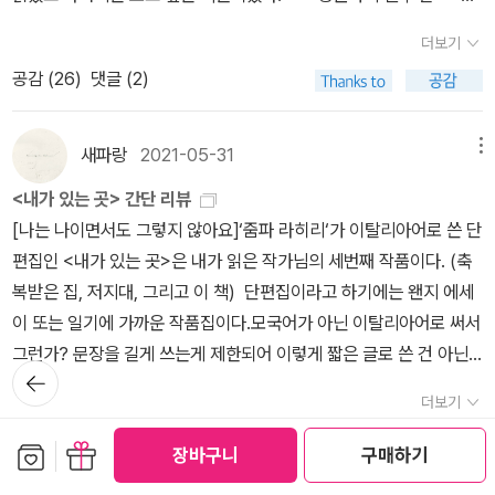
생각하고 있다가 마침 비행기에서 하기에 오오, 베리 굿!! 하고 본것이
아니다.<해마와 코쉭>의 <일생에 한 번> <한 해의 끝> <뭍에 오르
다) 결정권자들이 이 책을 읽으면 좋겠다는 생각을 했다. '도서관의
름다운 우리 절을 걷다> <다이어트 불변의 법칙> <정원 잡초와 사귀
살아가게 되는 지도 모르겠다. 나의 전 세대인 부모와는 늘 부딪히고,
다. 그리고 재생시켰는데, 오!! 감독이 '셀린 송' 인거다! 오오!! 그러자
더보기
다>의 연작은 정말 인상깊었다. <일생에 한번>은 해마가 코쉭에게
전제는 '장서가 무한하다'는 것입니다.' 는 아니고, '(도서관) 최대의
는 법> <대안 스님의 채소밥> 위 여섯 권은 전자책. <여성, 타자의
가족간에 생길 수 있는 불화나 반목은 또한 가족이라는 미명 아래 애
영화에 대한 기대가 생각보다 커졌다. 오, 셀린 송의 로맨스라니, 그렇
얘기하듯 이끌어가는데 그를 사랑하게 된 수줍은 고백 속에 코쉭의
공감 (
26
)
댓글 (2)
기능은 무지를 가시화하는 것입니다.' 이 부분. 베스트셀러나 뻔한 책
은유> <탈코르셋 선언> <섹스하는 삶> <어제 그거 봤어?> <남자
써 무시하려 하나 늘 상처받게 되고, 내 인생이 제대로 된 인생인지 내
다면 로맨스 그 이상일것이다!! 무언가 더 있을 것이다! 막 이런 생각
어머니가 유방암으로 죽기 전에 일등석을 타고 미국으로 건너오고 수
같은 거 말고도 좀 사달라고... <그저 좋은 사람>도 책모임에서 읽은
들은 모른다> <여성의 대의> 여성주의 책읽기 1,2월 도서 미리 구
가 나의 인생을 사는 게 맞는 것인지에 대한 지속적인 회의를 안고 살
이 드는 것이다. 순식간에 <패스트 라이브즈>가 얼마나 좋았는지 생
영장이 있는 집에서 생을 마감하게 된다. 주변사람들로부터의 동정에
책인데, 내 취향이라고 말하긴 어렵지만 사람들이 왜 줌파 라히리를
입. <남성됨과 정치> <무엇이 아름다움을 강요하는가> 위 세 권은
아가는 우리들에게, 이 책에 실린 단편들은 담담하고 세밀한 어조로
새파랑
2021-05-31
메뉴
각이 났다. 패스트 라이브즈의 감독이라면 분명 머티리얼리스트도 좋
서 벗어나서 온전히 죽음에 맞서는 그녀의 죽음이 멋지단 생각이 들
좋아하는 지는 알겠다. 이 단편집보다 <축복받은 집>이 더 좋다는 리
중고점에서 구입. <감정 자본주의> <악마는 어디서 게으름을 피우는
그 감정을 똑바로 보기를 설득하고 있다. 그런 이유로 이 작품들은 비
을 것이다, 라는 확신이 있었다. 영화를 재생하면서 '이젠 감독 누구
<내가 있는 곳> 간단 리뷰
었다. <한해의 끝>은 코쉭이 해마에게 얘기하듯 아버지의 재혼과 청
뷰가 많아서 그것도 한 번 읽어보고 싶다. <유미의 세포들> 은 5.18
가> <우먼카인드 14> <세미나책> <마이너 필링스> 9월~지금까
단, 이민자만의 이야기가 아니라 보통 사람들의 이야기라고 할 수 있
좋아하냐고 물어보면 셀린 송 대답해야지' 라고 생각했다. 사실 한 편
[나는 나이면서도 그렇지 않아요]‘줌파 라히리‘가 이탈리아어로 쓴 단
춘의 방황을 담았다. 어머니의 죽음으로 인해 변한 모든 것들이 코쉭
일 탱크데이 사건 전 첫째 (고양이) 병원에서 검사하는 동안 집사2와
지 알라딘에서 산 책들. 굳이 이 구절을 덧붙인 이유는, 그렇다, 또 불
겠다.말꼬리) 난 원제인 <unaccustomed earth>가 제목으로 훨씬
본게 전부였지만, 패스트 라이브즈가 그만큼 좋았다. 좋을줄 알았는
편집인 <내가 있는 곳>은 내가 읽은 작가님의 세번째 작품이다. (축
을 만들어낸 것이리라. <뭍에 오르다>는 해마와 코쉭이 로마에서 우
스타벅스 가려다가 자리가 없어서 만화 카페에 갔다가 읽었다. 최근
어책을 엄청 샀다.ㅠㅠ 간만의 중고 프랑스어책탑. 느낌 가는 대로 집
맘에 든다. <그저 좋은 사람>도 좋았지만, 그래도 가장 말하고 싶었
데 생각보다 더 좋은 영화였다. 마침 지난주에 싱가폴에 온 친구들과
복받은 집, 저지대, 그리고 이 책) 단편집이라고 하기에는 왠지 에세
연히 만나게 되어 결국 사랑하게 된 이야기, 하지만 해마는 예정대로
드라마 <유미의 세포들>3을 유튜브로 (조각조각) 재미있게 봐서 읽
어와서 한글번역본 없는 것이 많다. 번역본 있는 책은... 제임스 설터
던 건 이게 아닐까 라는 생각에서 말이다. 번역하면 너무 상투적인 말
감독 얘기하다가 친구 한 명도 <패스트 라이브즈>정말 정말 좋았다
이 또는 일기에 가까운 작품집이다.모국어가 아닌 이탈리아어로 써서
결혼을 하고 코쉭은 타이 해변에서 거대한 파도에 휩쓸려 사라지게
은 것인데 내용은 재밌지만 그림체가 별로... 스타벅스에 안(x) 못(ㅇ)
<올 댓 이즈> 줌파 라히리 <그저 좋은 사람> 래티샤 콜롱바니 <세
이 될까봐 피하고 싶었던 걸까.
고 해서 후훗- 내가 찍은것마냥 좋았다.'루시(다코타 존슨)'은 match
그런가? 문장을 길게 쓰는게 제한되어 이렇게 짧은 글로 쓴 건 아닌
된다. 그의 존재가 아무 것도 아닌 것처럼 사라져버린 것에 마음이 아
갔던 건 뒤늦게 왠지 뿌듯했다. 2주간 출장을 왔다. 오면 책 많이 읽을
갈래 길> 요 네스뵈 <목마름> <팬텀> 혹시 아이들이 읽을까 하여
뒤로가
maker, 영화속에서는 '매칭 매니저' 라고 표현되는데, 쉽게 말하면 결
지 하는 생각이 든다. 총 46개의 단편 모음인데, 제일 긴 단편이 7페
팠지만 인생은 늘 그런 것이 아닌가 한다.인물들 하나하나에 애정을
기
수 있을 것 같아 두 권 가져오고 <밀크맨>도 샀지만, 오늘이 첫째날
집어왔다. 그리고 김애란 <두근두근 내 인생>의 불어판! 이거 굳이
더보기
혼중매회사의 직원이다. 회원들의 조건과 또 회원들이 원하는 이상형
이지 이다.그렇다고 작품의 질이 떨어지는 것은 아니다. 어느 페이지,
갖고 이 책을 읽어내려갔다. 어느새 중년이 되어 재회한 해마와 코쉭
이었는데 시차탓도 있겠지만 9시-6시반까지 7개국 사람들의 영어를
안 사도 되는데, 중고책들 중 가격이 젤루 비싼데, 그럼에도 불구하고
공감 (
24
)
댓글 (9)
을 조사한 다음에 이 남자와 저 여자를 소개시켜주는거다. 그래서 결
어느 단편을 펼치더라도 줌파 라히리 특유의 감성을 잘 느낄 수 있다.
의 이루어지지 않은 사랑에 안타까워하고, 생의 비참한 연애에 속 상
보관함담기
선물하기
들었더니 너무 피곤해서 책 읽고 싶은 마음이 전혀 안든다. 나는 어학
장바구니
구매하기
사야 할 것 같아서 ㅠㅠ. 이걸로 끝이냐, 그렇지 않다. 새 책도 샀
혼에 이르게 되면 이 일에서 능력이 있다고 인정받게 되는 것. 루시는
오히려 더 절제되어 쓰인 문장이다 보니 더 임팩트 있게 표현되어 있
해했으며, 어쩌지 못하는 상황에 놓인 수드하에게 연민을 느꼈다. 아
연수 갔으면 금방 집에 돌아갔을 것 같다... 한국말 할 사람이 한 명도
다. 여름 보르도의 책방에서 실비아 페데리치의 책을 보고 늠 이뻐서!