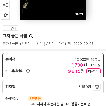
소득공제
그저 좋은 사람
줌파 라히리
(지은이),
박상미
(옮긴이)
마음산책
2009-09-05
종이책
13,000
원,
10%
11,700
원
+ 650원
9,945
원
카드최대혜택가
더보기
전자책
8,190
원
수령예상일
양탄자배송
오후 1시까지 주문하면 밤 11시
잠들기전 배송