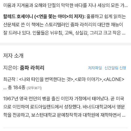
미움과 지겨움과 오해와 단절의 막막한 바다를 지나 세상의 모든 가
족들이 다다르게 되는 공존을 찾기까지의 과정을 담은 이야기들이 줌
할레드 호세이니 (<연을 쫓는 아이>의 저자):
훌륭하고 쉽게 읽히는
파 라히리 특유의 섬세한 시선 속에 담겼다. 우리는 끝내 불완전한 이
산문체로 쓴 이 책에는 스토리텔러인 줌파 라히리의 대단한 재능이
방인으로 남는다는 사실이 역설적으로 가족을 이해하는 첫걸음이라
잘 드러나 있다. 인물들은 뉘우침, 고독, 상실감, 그리고 크고 작은 비
는 걸 알려주는 세련된 소설들이다.
극들 사이에 있으며, 무엇보다 크게 강조하지 않은 듯한 휴머니티를
느낄 수 있다.
저자 소개
지은이:
줌파 라히리
저자파일
신간알림 신청
최근작 :
<나와 타인을 번역한다는 것>
,
<로마 이야기>
,
<ALONE>
… 총 184종
(모두보기)
1967년 영국 런던의 벵골 출신 이민자 가정에서 태어났다. 곧 미국
으로 이민하여 로드아일랜드에서 성장했다. 바너드대학교에서 영문
학을 전공하고, 보스턴대학교 문예창작학과 대학원에 재학하면서 단
편소설을 쓰기 시작했다. 같은 대학에서 르네상스 문화 연구로 박사