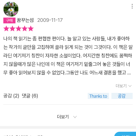
는 사실. 그러나 아버지의 입자에서 아내 대신 그저 좋은 사람은 루마
내 보고 싶은 환타지 같은 몽환적인 완벽한 의존에 대한 하나의 강한
이 보기엔 늘 잘 적응하고 아무일도 없는 그래서 조금은 무심해져도
살아가는 인도 사람들의 이야기는 남의 이야기같지 않은 구석이 있
메뉴
가아니었다. 새로이 연애도 하고, 자유롭게 여행도 다니고 싶었다. 어
그리움이 아닐런지.그래서. 나는 그저 좋은 사람이 될 수 있는 이 짧은
괜찮은 아이였으니까 아이를 키우며 왠만해선 전학이나 이사는 하지
다. 누가 봐도 인도인라고 알아볼만한 외모를 가진 채, 부모는 벵골어
느 순간, 가족은 타인 아닌 타인이 된다.부모 다음으로 연인을 만나기
기간 동안 정말 그저 좋은 사람이 되고 싶다. 욕심일지라도.
말아야지 했는데 그게 뜻대로 되지 않았다.새로운 곳에서 이미 형성
꿈꾸는섬
2009-11-17
를 사용하고 가르치고 인도의 음식을 고집하고 전통의상을 걸쳐입고
전까지든든한 내 편은 형제다. 라훌에게 누나 수드하는 그랬다. 처음
된 관계속으로 들어가야 하는 걸 지켜보면서 어쩌면 아이가 힘들었을
같은 민족끼리 오글오글 모여 지내는 반면, 자식은 이미 미국 사회에
술을 가르쳐준 누나가 부모보다는 더 친밀했다. 하여, 부모는 동생에
것보다 내가 더 힘들어서 혼자 끙끙댔던 거 같다.길게 이어진 아이의
나의 책 읽기는 좀 편협한 편이다. 늘 알고 있는 사람들, 내가 좋아하
동화가 되어 정확한 영어를 구사하고, 벵골어를 어려워하고, 청바지
게 문제가 생기면 의례 누나에게 의논한다. 언제부턴가 누나는 부모
친구문제와 왕따문제를 겪으며 그게 아닐 지 모르는데 나는 나의 이
는 작가의 글만을 고집하며 골라 읽게 되는 것이 그것이다. 이 책은 알
와 티셔츠를 편하게 생각하고 미국 사람을 사귀는 것을 당연하게 생
와 동생의 인생에 관여하는 게 싫었다. 자신의 공부를 위해, 행복을 위
사결정을 원망했고 모든게 거기서 비롯되었다고 혼자 전전긍긍했다.
라딘 여기저기 칭찬이 자자한 소설이었다. 어지간한 칭찬에도 꿈쩍하
각하고 미국 음식을 먹는 게 더 편하게 된다. 그러나 그러한 부모나 자
해 미국을 떠나 영국에서 살고 싶었다. 알코올 중독자였던라훌이 자
다행히 요즘 아이들은 굳이 뿌리를 이식한 경험이 없이도 조금씩 혼
지 않을때가 많은 나인데 이 책은 여기저기 밑줄그어 놓은 것들이 너
식이라도 마음 깊은 곳에서 늘본인이 아는 전혀 다른 문화가 수시로
신을 찾아왔을 때 두려웠다. 치료를 받았다는 말을 믿을 수 없었고, 남
자가 익숙하고 개인적인 경향이 강해서인지 우리 아이들도 나만 그런
무 좋아 읽어보지 않을 수 없었다.그동안 나도 어느새 결혼을 했고 아
충돌하는 뻐걱거림과 이를 억지로 외면해야 한다는 슬픔을 공유하는
편이 알까 두려웠다.불안했지만 아이를 맡기고 외출 후 돌아오니 집
게 아니라는 걸 배워가는 중이다. 이게 좋은 건지 아닌지 모르겠지
이를 둘이나 낳았다. 그래서일까 이 책이 더 많이 공감되는 부분이 많
동지일 수 밖에 없다, 결국. 예전에 프랑스에서 가족과 함께 10년 넘
더보기
안은 난장판이 되어 있었다.제목처럼 <그저 좋은 사람>으로 시작된
만... 줌파 라히리의 작품은 문화와 터전을 바꾼 사람들의 이야기다.그
았다. 가족간의 관계에서 오는 미묘한 갈등이 세세하게 잘 그려진 작
게 살다가 귀국하셨던 어느 박사님이 그러셨었다. 2~3년은 적응하느
가족은 언제나 그저 좋은 사람일 수 없다. 때로 상처를 주고, 외면한
공감 (
2
)
댓글 (6)
래서 그 낯선 곳에 뿌리를 내리기 위해 안간힘을 쓰며 노력하는 사람
품이었는데 우리 가족들 또 나를 다시한번 돌아보게 만들었다.<길들
라 한국보다 여러가지로 합리적이고 편해서 여행 온 기분으로 즐겁게
다. 가족이라는 이유로.‘아이는 아직 어렸고, 수드하는 아이에게 그저
들 그렇게 미세하게 균열되는 관계를 그린다. 가족끼리 형제끼리 부
지 않은 땅>의 루마는 혼자된 아버지를 부양해야할지도 모른다는 부
지냈지만, 그 이후부터는 그건 그냥 생활이었다고. 그리고 프랑스 사
좋은 사람일 분 다른 의미는 없었다. 그녀는 부엌으로 가 찬장을 열어
부끼리 그리고 내 속의 나에게 미세하게 실금들이 생기고 그 실금들
담감을 갖고 있고 아버지가 잠시 들러 간다는 것도 부담스러워한다.
더보기
람들과 지내는 동안에 내내 뭔가 알 수 없는 얇은 벽이 느껴져 친구가
워타빅스 한 봉지를 꺼내고 우유를 냄비에 데웠다. (...)그녀는 더 이
이 서로 만나 더 길어지고 깊어지며 흔들리고 갈라지지만 결국을 그
하지만 자신이 알던 아버지의 모습과 달리 아버지는 손자도 잘 봐주
될 수 없다는 사실을 알게 되었다고, 그래서 시끌벅적하고 서로 소리
상 자기를 신뢰하지 않을 남편과 이제 막 울기 시작한 아이와 그날 아
렇게 계속 삶을 이어가는 이야기들이다.내 감정을 제대로 이해할 수
시고 집안 여러 일들을 도와주셨다. 심지어 화단까지 손수 가꿔주시
높이기 일쑤인 이곳이 더 좋다고 말이다. 이 책을 읽으면서아마도 우