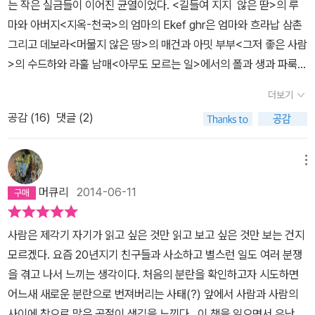
는 작은 실금들이 이어진 균열이었다. <길들여 지지 않은 딷>의 루
은 진실을 품고 있었던 적이 있었다. 헤마는 코쉭에게 말했고, 시간이
마와 아버지<지옥-천국>의 엄마의 Ekef ghr은 엄마와 흐라납 삼촌
오래 지난 후에, 나 역시 친구에게 내 진실을 말했다. 진실은 때로 지
그리고 데보라<머물지 않은 땅>의 매건과 아밋 부부<그저 좋은 사람
나치게 가혹하고 잔인하기도 하다. 어떤 진실은 차라리 모르는 게 좋
>의 수드하와 라훌 남매<아무도 모르는 일>에서의 폴과 생과 파룩
을 수도 있다. 그들이 아직 헤어질 수 없는 건 서로에게 분명했다. 몇
그리고 그들의 내면에서<헤마와 코쉭>에서의 두 사람 그리고 두 사
십 년 동안 보지도, 생각지도, 찾지도 않았지만 뭔가 귀중한 게 거기
더보기
람과 그들의 가족에서 그들은 조금씩 관계에 균열이 생기고 그동안
있음을 느꼈다. 이 새롭게 생긴 감정이 그대로 방치되어서는 안 되고,
공감 (
16
)
댓글 (2)
믿어왔던 익숙한 내 면에서 균열을 느낀다.알이 깨어져야 그 속에서
분명 정성을 다해 돌보아달라고 요구하고 있었다. (뭍에 오르다, p.3
나올 수 있다알 속이 마냥 따뜻하고 안락해서 그 안에서 나오지 않는
76)어느 날 그에게 웹사이트를 보여달라고 했더니 그가 보여주었다.
다면 아무것도 되지 않는다.균열은 무언가를 깨는 것인 동시에 다시
메뉴
그는 보라고 하고서 저녁거리를 사러 나갔다. 헤마는 침대 위에서, 침
무언가를 시작해야 한다는 신호이다.분열된 세포들이 성장을 이룬다.
대보를 몸에 두른 채 작게 윙윙거리는 그 노트북을 맨다리 위에 올려
머큐리
2014-06-11
부모의 손을 놓는 순간의 불안고 공포를 이겨내야만 내 세상을 만들
놓았다. (뭍에 오르다, p.380)그녀는 그가 이제 다른 일을 할거라는
수 있고 내 아이는 성장할 수 있다균열은 그런 것이다.모든 것을 뒤흔
사실에 기뻤다. 코쉭의 어머니가 그랬을 것처럼, 홍콩에서 회의나 주
사람은 제각기 자기가 읽고 싶은 것만 읽고 보고 싶은 것만 보는 건지
들어 놓는 동시에 모든 것이 시작할 수 밖에 없는 토양이 된다. 아버
재하면서 책상에 앉아 일을 하면 더 이상 위험한 일은 없을 거란 사실
모르겠다. 요즘 20년지기 친구들과 사소하고 별스런 일도 여러 분쟁
지는 나이를 먹고 은퇴를 했고 이제 더이상 돌봐야 할 가족이 없다. 동
에 몰래 기뻐했다. (뭍에 오르다, p.381)아주 처음부터 몇 주가 지나
을 겪고 나서 느끼는 생각이다. 처음의 분란을 확인하고자 시도하면
시에 자신을 돌봐야 할 가족도 없다. 그건 자유롭고 동시에 고독하다.
면 이 관계는 끝날 거라는 사실을 그녀는 잘 알고 있었다. 2주가 더 지
어느새 새로운 분란으로 번져버리는 사태(?) 앞에서 사람과 사람의
그리고 이전 가족에 둘러 쌓여 있을 일도 없지만 내가 무엇을 하든 눈
나면 모든 건 깨끗한 백지 상태로 돌아갈 테고, 그들은 각자 다른 나라
사이에 참으로 많은 곡절이 생김을 느낀다. 이 책을 읽으면서 유난히