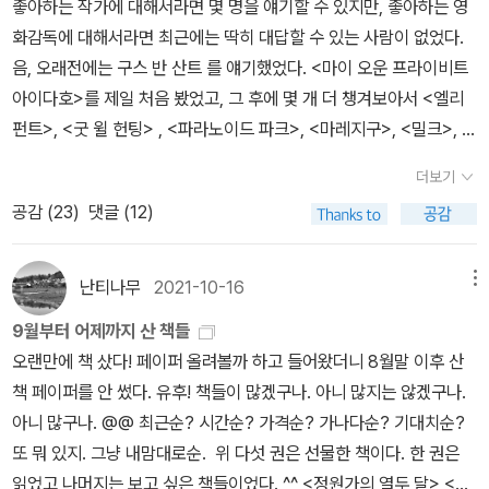
사람’이라는 말이 좋았는데,오래도록 좋은 관계를 유지하고 싶은사람
좋아하는 작가에 대해서라면 몇 명을 얘기할 수 있지만, 좋아하는 영
은 손은 언젠가 놓아야 한다.초원이가 걱정하는 엄마의 손을 놓고 혼
함께 참석하러 온 아밋과 매건, 아밋의 솔직한 이야기가 인상적이었
글 잘 쓰는 사람이 이런 책을 내줘야 사람들이 더 많이 알게 될 것 아
이 알콜중독 환자가 되고 점점 변해가는 모습에 두려움을 느끼며 자
으로, 읽는내내 나를 달뜨게 했다.
화감독에 대해서라면 최근에는 딱히 대답할 수 있는 사람이 없었다.
자 달리는 순간엄마가 결승점에서 혼자 달려올 초원이를 믿고 기다리
다. '사실 둘째 이후에 우리 결혼 생활은......' '사라졌어요.' '그냥 사라
닌가. 그리고 이 책을 쓰기까지의 과정을 인스타그램에서 좀 봤었는
신의 실패를 인정할 수 밖에 없었다 (그저 좋은 사람) . 헤마와 코쉭의
음, 오래전에는 구스 반 산트 를 얘기했었다. <마이 오운 프라이비트
는 순간이런 균열이 관계를 더 단단히 만들고 우리를 성장하게 한
졌어요.' '모든 사람에게 언젠가는 일어나는 일이겠죠.'라고 얘기하는
데 (좋아하지 않지만 인스타 계정을 팔로우하는 이 아이러니) 얼마나
시점에서 이야기 되는 3편의 연작 또한 마찬가지이다. 그냥 동족이라
아이다호>를 제일 처음 봤었고, 그 후에 몇 개 더 챙겨보아서 <엘리
다. 그리고 이 소설집은 꽤 좋은 소설집이다.
게 정말 인생의 군더더기하나 없는 사실이었기 때문일 것이다. 아이
괴로웠겠나 싶고... 그래서 출장오기 전 사고 왔다. 돌아가면 잘 있겠
는 것 때문에 우정을 가장하여 친하게 지내던 두 인도가정은 너무나
펀트>, <굿 윌 헌팅> , <파라노이드 파크>, <마레지구>, <밀크>, <
들을 교대로 돌보며 혼자 있을 시간을 기다리는 것, 매일밤 혼자 있길
지. (벌써 택배함에 책 두 권) 읽은 책은 4권 + 만화책 조금. 리뷰는
다른 배경을 가지고 있었고 그래서 결국 한 가정의 부인이 암으로 죽
레스트리스>, <투 다이 포> 를 봤었다. 데이빗 크로넨버그 감독의 이
원하게 되는 것을살아보지 않은 사람들은 좀 이해가 되지 않을 것이
<안녕이라 그랬어>만 썼다. <A Monster Calls>는 책모임에서 두
어가는 와중에 사실을 모른 채 미움을 키워나가게 된다. 어머니를 일
더보기
름은 <폭력의 역사>를 너무 인상적으로 봐서 기억해뒀다가 씨네큐브
다. 하지만 남자든 여자든 정말 그런 시간이 필요하다는 걸 바라게 되
번째 읽었는데 처음 읽었을 땐 왜 이런 얘기를 이렇게 써야하나 하다
찍 여의고 이국 땅에서 공부를 하던 코쉭은 사진기자가 되어 험한 곳
공감 (
23
)
댓글 (12)
에서 <이스턴 프라미스>를 개봉하길래 보러 갔었다. 길예르모 델 토
는게 결혼생활인 것 같다.<그저 좋은 사람>에서는 알콜중독자가 된
가, 두번째 읽으니까 좀 이해도 되고 인정도 되는 것 같다. 하지만 이
들을 전전하며 정착하지 못한 채 살아가게 되고 그 여정은 어느새 어
로 감독의 경우, <판의 미로>가 매력적이어서 관심있게 보던 감독이
남동생에게 갖는 자책감을 본다. 자기가 잘못 길들여 남동생이 잘못
해에도 한계가 있는 책이랄까. 이 책이 인생책이라고 말하는 사람들
머니의 죽음과 연결된 지점으로 향하게 된다. 과거의 역사를 공부하
고. 그가 감독하거나 제작한 <셰이프 오브 워터>, <비우티풀>, <헬
난티나무
2021-10-16
메뉴
되었지만 자기도 어쩔 수 없게 된 상황에 마주하게 되고 남편으로부
은 대부분은 어떤- 차마 다른 사람한테는 말할 수 없는, 어떤 일에 관
는 교수로 성장한 헤마는 전형적인 미국여성으로 자랐으면서도 부모
보이>, <미믹> 등을 보았는데 <줄리아의 눈>이 제일 좋았다. 그러니
터 신뢰를 받지 못하게 된 수드하, 그래도 그녀의 아이에게 그녀는 그
해 터부에 가까운 생각을 해본- 경험을 해보지 않았을까 싶다. 그리고
9월부터 어제까지 산 책들
의 뜻에 따라 혹은 자신의 모순을 이기지 못해 순응하는 결혼생활을
까, 예전에도 영화를 보긴하되 감독에 대해 특별히 관심을 기울이는
저 좋은 사람일거다.앞으로 어떻게 살아갈까 하는 걱정을 남긴 소설
어른이 쓰는 '청소년 소설' 의 한계와 그에 대한 거부감도 여전히 느꼈
오랜만에 책 샀다! 페이퍼 올려볼까 하고 들어왔더니 8월말 이후 산
선택하게 되고. 모두가 뿌리박지 못한 인생의 결과이다.어쩌면 이런
편은 아니었는데, 이즈음엔 더 그랬다. 영화 보는 일이 확 줄어들기도
이었다.<아무도 모르는 일>의 생이 겪게 되는 연애의 비참함이 그저
다.<도서관에는 사람이 없는 편이 좋다>는 서재 친구분이 선물해주
책 페이퍼를 안 썼다. 유후! 책들이 많겠구나. 아니 많지는 않겠구나.
감정들은 꼭 이국땅에 뿌리박기 위해 몸부림치는 사람들에게만 해당
했고. 12월 초에 한국에 다녀오는 비행기 안에서 영화 <머티리얼리스
그런 일이 아닐거라는 생각을 한다. 이중생활을 하는 애인의 애인에
신 책인데, 우치다 다쓰루 특유의 엉뚱하면서도 진리를 담고 있는 이
아니 많구나. @@ 최근순? 시간순? 가격순? 가나다순? 기대치순?
하는 것은 아닐 게다. 늘 마음 한 켠에서 두 세가지의 상반된 감정들이
트> 를 봤다. 다코타 존슨이 나오는 로맨스 영화라고 해서 진작부터
게 어느날 전화가 걸려온다면 나는 어쩔것인가? 생처럼 자해를 하게
야기들이 좋았다. 우리동네 구립 도서관의 장서 선택 기준과 관련하
또 뭐 있지. 그냥 내맘대로순. 위 다섯 권은 선물한 책이다. 한 권은
꿈틀거리는 것이 인간이고 보면 그 모순과 갈등이 대부분의 보통사람
보고 싶었는데 한국에서는 기회를 놓쳤었고, 언젠가 봐야지 라고만
될까? 물론 난 그렇지 않을 것 같지만 그렇다고 이해가 안되는 것도
여 (문의하니 조례에 기준을 정해놓았다고 하던데, 찾아보지는 않았
읽었고 나머지는 보고 싶은 책들이었다. ^^ <정원가의 열두 달> <아
을파괴하지는 못 할지라도 쭈욱 뭔가 해결되지 않은 느낌을 지닌 채