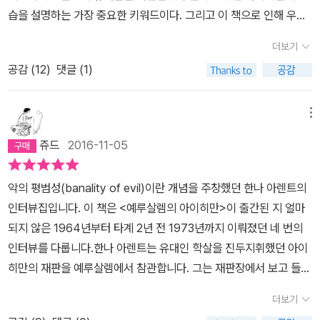
이었던 아돌프 아이히만이 그가 저지른 유대인 학살에 대한 범죄 재
과 익명성에 깃든 악에 관한 논의를 이어나간다. 그들은 망설임을 가
습을 설명하는 가장 중요한 키워드이다. 그리고 이 책으로 인해 우리
판에서 아이히만의 답변들을 악의 평범함으로 표현한 것은 우리 누구
진 공무원들이었어요. 하지만 그들의 망설임은 인간이라면 그저 한
는 우리 사회의 아이히만에게 법적 책임을 물을 수 있는 것이다.이렇
도 그런 범죄를 저지를 수도 있을 만큼 악은 평범한 것으로도 해석될
더보기
사람의 공무원으로 존재하기를 멈춰야 하는 한계가 있다는 걸 스스로
게 한나 아렌트의 사상은 현재 우리 사회에도 생생히 살아 움직이고
수 있었기 때문이다. 물론 그녀에 대한 비판은 다른 이유도 있었는데
공감 (
12
)
댓글 (1)
에게 명확히 보여줄 정도까지 나아가지는 않았어요. 그들이 자기 자
있으며, 따라서 그녀의 사상은 우리가 반드시 알아야 할 것이라 할 수
바로 악의 보편성 차원의 문제에서이다. 즉 인간악을 보편성이라는
리를 떠나 “맙소사, 추악한 일들은 다른 누군가 하게끔 합시다!” 하고
있다. 그리고 이 책은 한나 아렌트가 생전에 남긴 인터뷰집으로, 그녀
차원에서 다루어야 한다는 그녀의 신념이 마치 유대인 학살이라는 범
말했다면, 그랬다면 그들은 어느새 다시금 인간이 됐을 거예요. 공무
의 주요 사상에 대해 우리가 간략하게나마 접근할 수 있도록 되어 있
메뉴
죄를 희석시키는 것으로 오인되었기 때문이기도 하다. ‘한나 아렌
원으로 존재하는 대신에 말이에요. -95쪽 이게 이른바 살인자들 사
다.이 책에 수록된 인터뷰는, '무엇이 남아있느냐고요? 언어가 남아있
트의 말‘은 그녀가 생전에 한 인터뷰 중 대표적인 네 개의 인터뷰를 수
쥬드
2016-11-05
이에서 나타난다는 내면적 이민이에요. (…) 내 말은, 그런 건 없다는
어요','아이히만은 터무니없이 멍청했어요','정치와 혁명에 관한 사유-
록한 책으로 정치철학자로서의 정치 관련에 그녀의 견해를 담고 있
거예요. 세상에는 외면적 저항만 있을 뿐이에요. 인간의 내면에는 기
하나의 견해','마지막 인터뷰'로 그녀의 초기 사상부터 죽기 전의 사상
다. 이 분은 이미 십 대에 칸트의 비판서를 통독하고 이해할 만큼 매우
악의 평범성(banality of evil)이란 개념을 주창했던 한나 아렌트의
껏해야 심리 유보만 있어요. (…) 관료제는 대량 학살을 행정적으로
까지 그녀의 사상이 발전하는 모습을 계속해서 발견할 수 있다. 또한
똑똑했었던 것 같다. 칸트가 그녀가 철학에 입문한 결정적 동기가 되
인터뷰집입니다. 이 책은 <예루살렘의 아이히만>이 출간된 지 얼마
자행했고, 그런 상황은 여느 관료제가 그러는 것처럼 자연스럽게 익
그녀의 육성으로 자신의 사상의 요점을 설명하는 것을 읽는 좋은 기
는데 후에 하이데거의 제자가 되고 야스퍼스 등과 그의 사상은 깊은
되지 않은 1964년부터 타계 2년 전 1973년까지 이뤄졌던 네 번의
명성의 느낌을 창출해냈어요. 개별적인 인간은 사라졌어요. -99~10
회이기도 하다.이번 사태를 통해서 우리는 과거가 현재를 구할 수 있
관련이 있다. 공교롭게도 아이히만은 피고로서의 답변에서 칸트의 철
인터뷰를 다룹니다.한나 아렌트는 유대인 학살을 진두지휘했던 아이
0쪽 『한나 아렌트의 말』에서 일관되게 강조하는 것은 바로 ‘사유하
음을 깨닫는다. 결국, 그래서 우리는 치열하게 공부해야 한다.
학을 동원한다. 독일 역사 최고의 지성이 자랑스럽기야 하겠지만 그
히만의 재판을 예루살렘에서 참관합니다. 그는 재판장에서 보고 들었
기’다. 타인의 입장에 대한 사유, 자신과 자기 행위에 대한 사유가 없
의 철학의 인용은 분노를 사게 만든다. 얘기인즉슨, 그는 재판 중 일평
던 아이히만의 모습과 증언을 토대로 아이히만에 대한 기사를 뉴욕
는 ‘체제와 기능’ 위주의 사회에서는 20세기를 뒤흔든 만행이 언제라
더보기
생 칸트의 도덕 계율을 따랐으며 칸트의 의무 개념을 지도 원리로 삼
타임스에 기고합니다. 일반적으로 사람들은 어떤 이의 악행은 그 사
도 다시 벌어질 수 있다고 한나 아렌트는 이야기한다. 그가 마지막에