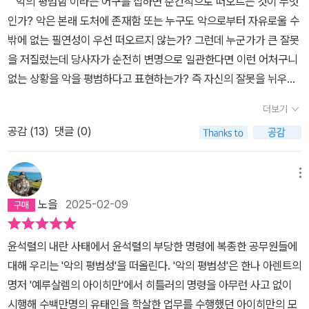
‘악의 평범함’이라는 어구를 접하면 순간적으로 떠오르는 것이 무엇
75년 세상을 떠난 한나 아렌트의 말이 지금도 유효한 것은 특정 슬로
인가? 악은 본래 도처에 존재함 또는 누구도 악으로부터 자유로울 수
건에 기대지 않는 공정한 사유 때문이다. 나치와 침묵으로 공모했던
밖에 없는 필연성이 우선 떠오르지 않는가? 그런데 누군가가 큰 잘못
수많은 독일인부터 책임 없는 열정으로 정치적 올바름을 외치다 망각
을 저질렀는데 당사자가 순전히 변명으로 일관한다면 이런 어처구니
된 자유주의 운동들까지, 세계를 보는 한나 아렌트의 시각에는 허위
없는 상황을 악을 평범하다고 표현하는가? 즉 자신의 잘못을 뉘우치
를 벗어낸, 지독하다고 할 균형감이 배어 있다. 『한나 아렌트의 말』은
기는커녕 자신의 올바르지 않는 잣대를 들이댐으로 전혀 죄가 없다는
사후 반세기가 지나도록 달라지지 않을 세상에 한나 아렌트가 하려던
더보기
논리를 펴는 상황을 그저 악의 평범함으로 얘기할 수 있는가이다. 차
말이 무엇인지 그 숨결을 되살려 읽는다. 나는 우리가 역사로부터 대
공감 (
13
)
댓글 (0)
라리 ‘악의 진부함’이라는 표현이 이 상황을 어느 정도 설명해 줄 수
단히 많은 것을 배울 수 있다고는 확신하지 않아요. -126쪽 바뀐 세
있을 것 같다. 진부함이란 시대에 뒤떨어진, 뭔가에 대한 설명에서 통
기에도 유효한 이야기 ‘악의 평범함’에 관한 아렌트의 예지 한나 아렌
상적이고 흔해빠진 그런 정도의 뜻으로 평범함을 포함하면서도 부정
메뉴
트의 화두 중 가장 큰 논의를 불러일으켰고 새로운 세기를 훌쩍 넘긴
적인 의미를 담고 있다. 즉 죄가 없다는 논리는 비논리를 넘어 멍청하
지금 더욱 적실해진 화두는 나치 독일이 선보인 전체주의, 그리고 거
노을
2025-02-09
기 때문이다. 죄짓고도 궤변늘어놓으며 증거대라는 상투적 행위는 진
기서 불거진 ‘악의 평범성’이다. 이제 악은 신화적인 깊이를 가지고 있
부한 것이다.정치철학자 한나 아렌트는 ‘예루살렘의 아이히만’에서
지 않으며 그저 시스템 속에서 자기 행동을 보통이라 여기는 평범한
윤석렬의 내란 사태에서 윤석렬의 부당한 명령에 복종한 공무원들에
피고로서 아이히만의 변명을 ‘Banality of Evil’이라고 표현했다. ba
사람들에 의해 행해진다는 이 개념으로 한나 아렌트는 타인의 입장에
대해 우리는 '악의 평범성'을 떠올린다. '악의 평범성'은 한나 아렌트의
nality라는 단어는 진부함 또는 평범함이라는 뜻*이다. 이 어구로 아
서 생각하지 못하는 ‘무사유’의 위험성을 경고했다. 『한나 아렌트의
명저 '예루살렘의 아이히만'에서 히틀러의 명령을 아무런 사고 없이
렌트는 유대인으로부터 혹독한 비판을 받는다. 아우슈비츠 수용소장
말』에서는 이전의 저서에서 완전히 매듭짓지 못한, 평범함과 무감함
시행해 수백만명의 유태인을 학살한 업무를 수행했던 아이히만의 모