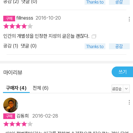
공감 (
2
)
댓글 (0)
들이 애국자라고는 믿지 않아요. -65쪽 예컨대 『예루살렘의 아이히
만』에서 유대인의 견고한 민족감정을 배반하고 나치 전범 재판 과정
fillnesss
2016-10-20
을 조소했을 만큼 한나 아렌트의 사유는 공명정대함이 뼈대를 이루고
메뉴
있다. 그러면서도 그는 유대인적 정체성을 굳이 숨기려 들지 않았다.
인간의 개별성을 인정한 지성의 글은늘 괜찮다.
현상을 본질대로 보는 공정함은 그의 학자적 양심이자 좌우명이었다.
공감 (
1
)
댓글 (0)
하지만 어떤 경우에도 바른말을 하는 소신이 종종 ‘자유주의자’라는
오해를 부르기도 했는데, 한나 아렌트는 이렇게 해명한다. 나 자신이
내가 자유주의자라는 걸 전혀 확신하지 못하겠다고 말할 때 당신이
충격을 받지 않았으면 좋겠네요. 있잖아요, 나는 결코 자유주의자가
쓰기
마이리뷰
아니에요. 그리고 나는 이런 의미에서는 어떤 신조도 갖고 있지 않아
요. 나는 하나의 주의(ism)라고 부를 수 있는 명확한 정치철학이 없어
구매자 (4)
전체 (6)
요. -177~178쪽 우리가 동화된 유대인에 관해 말할 때 그건 주위를
에워싼 문화에 동화되는 것을 뜻하는데, 그런 건 존재하지 않아요. 이
메뉴
나라에 있는 유대인들이 어디에 동화돼야 마땅한지에 관해 친절하게
김동희
2016-02-28
설명 좀 해줄래요? 아일랜드인의 문화에? 독일인의 문화에? 프랑스
인의 문화에? 이 나라에 온 사람들…… 제각각의 문화에? -185쪽 19