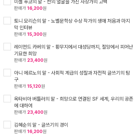
미셸 푸코의 말 - 천의 얼굴을 가진 사상가의 고백
판매가
16,200
원
토니 모리슨의 말 - 노벨문학상 수상 작가의 생애 처음과 마지
막 인터뷰
판매가
15,300
원
레이먼드 카버의 말 - 황무지에서 대성당까지, 절망에서 피어난
기묘한 희망
판매가
23,400
원
아니 에르노의 말 - 사회적 계급의 성찰과 자전적 글쓰기의 탐
구
판매가
15,120
원
옥타비아 버틀러의 말 - 희망으로 연결된 SF 세계, 우리의 공존
에 대하여
판매가
23,400
원
김혜순의 말 - 글쓰기의 경이
판매가
16,200
원