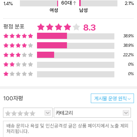
60대
2.1%
1.4%
내가 그 시절의 나보다 상황에 훨씬 덜 관여하고 있다는 뜻이에요. 시
여성
남성
간이 흘렀기 때문일 수도 있어요. 15년이 아무 가치도 없는 세월은 아
니잖아요? -54쪽 기독교라는 특별하고 구체적인 의미에서 볼 때 유
8.3
평점 분포
대교는 종교라기보다는 생활 방식에 더 가까워요. 내가 유대식 가르
38.9%
침을 받고 종교적 가르침을 받은 게 기억나요. 열네 살쯤이었는데, 나
38.9%
는 물론 선생님한테 반항하고 싶었고 선생님한테 뭔가 끔찍한 짓을
22.2%
하고 싶었어요. 자리에서 일어나 “저는 하느님을 믿지 않아요” 하고
말했죠. 그랬더니 선생님이 이러더군요. “누가 너한테 믿으라든?” -1
0%
87~188쪽 사유의 이음매를 메우는 인터뷰 책에서 못다 건넨 한나
0%
아렌트의 말 『한나 아렌트의 말』에 실린 인터뷰 네 편 중 두 편은 196
4년에, 나머지는 1970년과 1973년에 각각 이루어졌다. 이 시기들
100자평
게시물 운영 원칙
은 『전체주의의 기원』 『인간의 조건』 같은 초기 저작의 의의를 되살
리고, 대단한 논쟁을 불러일으킨 『예루살렘의 아이히만』을 해명하고
카테고리
첨언하며, 후기작 『공화국의 위기』를 예고하기에 중요했던 때다. 시
의가 뚜렷한 이 인터뷰들에서 한나 아렌트는 자신의 화두를 상세히
설명할 뿐 아니라, 젊은 시절 나치에 곤욕을 치르고 망명길에 올랐던