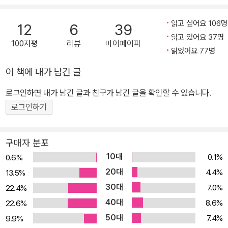
풍미한 지성의 구술된 텍스트에서 고유한 현장감과 깊이 있는 사유를
읽는 기획으로, 『예루살렘의 아이히만』 『전체주의의 기원』 『인간의
읽고 싶어요 106명
12
6
39
조건』 등 명저를 남긴 20세기의 탁월한 정치이론가 한나 아렌트의 생
읽고 있어요 37명
100자평
리뷰
마이페이퍼
생한 목소리가 담긴 인터뷰집이다. 주요작들을 출간하고 사상적 체계
읽었어요 77명
를 확립한 뒤인 1964년부터 말년인 1973년까지, 한나 아렌트의 지
이 책에 내가 남긴 글
성적 행보를 보여줄 네 편의 굵직한 인터뷰를 엮었다. 인터뷰에서 한
로그인하면 내가 남긴 글과 친구가 남긴 글을 확인할 수 있습니다.
나 아렌트는 자신의 저서에 관한 질문에 꼼꼼히 각주를 달고 오독된
것을 바로잡으며, 두 번의 망명과 그 뒤의 삶 속에서 자신이 보아온 세
로그인하기
계와 인간을 말한다. ‘공공 영역과 사적 영역’ ‘악의 평범성’ 등 한나
아렌트가 낳은 20세기의 주요 개념들이 어떤 배경 속에서 구축되었
구매자 분포
는지 왜곡되지 않은 이야기를 들을 수 있다. 특히 1973년의 인터뷰는
10대
0.1%
0.6%
한나 아렌트가 세상을 뜨기 이태 전에 가진 생전 마지막 인터뷰다. 이
20대
4.4%
13.5%
대화에서 한나 아렌트는 민주주의와 전체주의의 문제, 디아스포라 유
30대
7.0%
22.4%
대인의 정체성 문제, 유대교와 기독교라는 종교의 문제, 그리고 저서
40대
8.6%
22.6%
들에 관한 뒷이야기 등 자신의 삶을 관통하는 주제들에 관해 학자로
50대
7.4%
9.9%
서, 인간으로서 깊은 말을 전한다. 나는 이제 바깥에서 상황을 봐요.