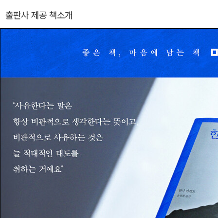
티나에서 체포되고 예루살렘으로 압송되어 재판을 받자 아렌트는 예
출판사 제공 책소개
루살렘에 머물면서 그 재판에 대한 보고서 『예루살렘의 아이히만』을
쓰게 된다. 이 책을 통해 설명한 악의 평범성 개념은 수많은 논쟁을 낳
았다. 이 경험을 바탕으로 아렌트는 정치적 악을 유발하는 정신의 문
제에 집중하여 『정신의 삶』(1978)을 남긴다. 아렌트의 판단이론의
강의내용을 담은 『칸트의 정치철학』(1982)이 아렌트 사후에 출간되
었고, 또 유고를 정리해 『이해에 대한 에세이』1(994), 『정치의 약속』
(2005), 『판단과 책임』(2005), 『난간 없이 사유하기』(2023) 등이
출간되었다.