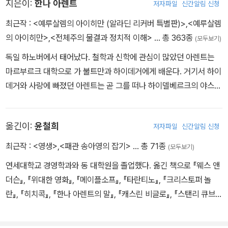
지은이:
한나 아렌트
저자파일
신간알림 신청
또 새로운 면을 드러내고 있어서, 아렌트를 보다 생생하게 그리고 친
밀하게 만날 수 있는 계기를 갖게 해준다.
최근작 :
<예루살렘의 아이히만 (알라딘 리커버 특별판)>
,
<예루살렘
의 아이히만>
,
<전체주의 물결과 정치적 이해>
… 총 363종
(모두보기)
독일 하노버에서 태어났다. 철학과 신학에 관심이 많았던 아렌트는
마르부르크 대학으로 가 불트만과 하이데거에게 배운다. 거기서 하이
데거와 사랑에 빠졌던 아렌트는 곧 그를 떠나 하이델베르크의 야스퍼
스를 찾아 그의 지도로 「아우구스티누스의 사랑 개념」이란 주제로 철
학박사 학위를 받는다. 이후 아렌트는 정치적 억압과 유대인 박해가
옮긴이:
윤철희
저자파일
신간알림 신청
점차 심해지던 독일에서 시온주의자들을 위해 활동하다 체포되어 심
문을 받은 뒤, 1933년에 프랑스로 망명하고 또 거기서 수용소에 갇혔
최근작 :
<영생>
,
<패관 송아영의 잡기>
… 총 71종
(모두보기)
다가 결국 탈출하여 1941년에 미국으로 망명한다. 첫 번째 주저인
연세대학교 경영학과와 동 대학원을 졸업했다. 옮긴 책으로 『웨스 앤
『전체주의의 기원』(1951)의 발간과 더불어 아렌트는 본격적인 정치
더슨』, 『위대한 영화』, 『메이플소프』, 『타란티노』, 『크리스토퍼 놀
사상가의 길을 걷는다. 이후 『라헬 파른하겐』(1957), 『인간의 조건』
란』, 『히치콕』, 『한나 아렌트의 말』, 『캐스린 비글로』, 『스탠리 큐브
(1958), 『과거와 미래 사이』(1961), 『예루살렘의 아이히만』(196
릭』, 『클린트 이스트우드』 등이 있다.
3), 『혁명론』(1963), 『공화국의 위기』(1972) 등 중요 저작들을 연
이어 출간했다. 특히 유대인 학살의 핵심 책임자 아이히만이 아르헨