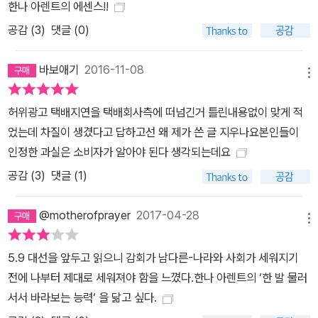
한나 아렌트의 에센스!!
의 말』은 ‘한나 아렌트 읽기’의 재미를 곳곳에서 찾을 수 있다. 이따금
공감 (
3
)
댓글 (0)
씩 튀어나오는 격앙된 말투와 반문, 세월이 어린 체념과 애수 등 감정
적인 면을 고스란히 드러내는 한나 아렌트의 말에서 그의 사상의 진
바보애기
2016-11-08
위를 들을 수 있으며, 좀처럼 보기 힘든 한나 아렌트의 인간적 면모를
메뉴
엿볼 수 있다. 나는 내가 사용하는 반어법에 대한 모든 비판이, 정말이
지 취향이라는 측면에서 볼 때 대단히 불쾌해요. 그건 순전히 개인적
허위광고 택배지연을 택배회사측에 떠넘긴거 틀린내용없이 맞게 적
인 문제거든요. 매우 많은 사람의 눈에 나는 분명히 무척 불쾌한 존재
었는데 차질이 생겼다고 답하고선 왜 제가 쓴 글 지우나요본인들이
예요. 나는 거기에 대해서는 아무것도 할 수 없어요. 내가 뭘 어쩌겠어
인정한 과실은 소비자가 알아야 된다 생각되는데요
요? 그들은 그냥 내가 마뜩지 않은 거예요. -108쪽 혁명가는 혁명을
공감 (
3
)
댓글 (1)
만들어내지 않아요! 혁명가는 길거리에 권력이 떨어져 있는 것이 언
제인지를 알고, 그걸 집어 들 때가 언제인지를 아는 사람이에요. 무장
@motherofprayer
2017-04-28
메뉴
봉기가 그대로 혁명으로 이어진 적은 역사상 단 한 번도 없었어요. -1
18쪽 공정한 사유로 무장한 녹슬지 않는 철학 누군가 자기 민족을 무
5.9 대선을 앞두고 읽으니 감회가 남다른-나라와 사회가 세워지기
척이나 사랑하는 척하며 민족에게 경의를 표하는 양 알랑방귀를 줄곧
전에 나부터 제대로 세워져야 함을 느꼈다.한나 아렌트의 ‘한 발 물러
뀌어대는 바람에 이런 공명정대함을 실행에 옮길 수 없다면, 그렇다
서서 바라보는 능력‘ 을 닮고 싶다.
면 세상에는 실행될 수 있는 일이 하나도 없을 거예요. 나는 그런 사람