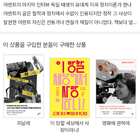
아렌트의 마지막 인터뷰 독일 태생의 유대계 미국 정치이론가 한나
아렌트의 글은 철학과 정치에서 수없이 인용되지만 정작 그 사상이
발원한 아렌트 자신은 선동가나 연설가 체질이 아니었다. 책보다 앞
서 나서는 경우는 드물었고, 그 자신이 ‘공공 영역’의 중요성을 일깨웠
음에도 모든 이즘(ism)에 대해서, 즉 국가나 민족 혹은 특정 집합 단
이 상품을 구입한 분들이 구매한 상품
위로 주창되는 이데올로기 앞에서는 어느 쪽으로도 기울지 않고 늘
냉철한 입장을 지켰다. 이를테면 한나 아렌트에게는 실리보다 그에
대한 사유(思惟)가, 달리 말하면 ‘정치’보다 ‘정치적인 것’이 중요했
는데, 그것은 민족이든 이익이든 맹목을 강요하는 모든 것에 “적대
적”인 태도를 취한다는 뜻이었다. 사유한다는 말은 항상 비판적으로
생각한다는 뜻이고, 비판적으로 사유하는 것은 늘 적대적인 태도를
취하는 거예요. -179~180쪽 그렇기에 한나 아렌트의 궤적은 더더욱
학자로서의 지조를 방증하지만, 긴 맥락과 반어 등으로 긴장감을 띤
그의 텍스트들은 그 자체로, 그리고 인간 한나 아렌트에 관해서 많은
피날레
이 망할 세상에서 사
영화에 관하여
오해와 오독을 남겼다. 『한나 아렌트의 말』은 『수전 손택의 말』 『보르
랑이라니!
헤스의 말』에 이은, ‘말에 지성이 실린 책’의 세 번째 책이다. 시대를