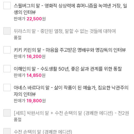
스필버그의 말 - 영화적 상상력에 휴머니즘을 녹여낸 거장, 일
생의 인터뷰
판매가
22,500
원
뒤라스의 말 - 중단된 열정, 말할 수 없는 것들에 대하여
품절
키키 키린의 말 - 마음을 주고받은 명배우와 명감독의 인터뷰
판매가
16,200
원
이해인의 말 - 수도생활 50년, 좋은 삶과 관계를 위한 통찰
판매가
14,850
원
아녜스 바르다의 말 - 삶이 작품이 된 예술가, 집요한 낙관주의
자의 인터뷰
판매가
19,800
원
[세트] 박완서의 말 + 수전 손택의 말 (경쾌한 에디션) - 전2권
품절
수전 손택의 말 (경쾌한 에디션)