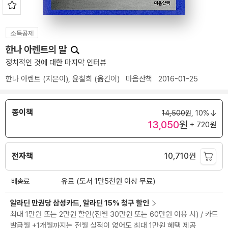
소득공제
한나 아렌트의 말
정치적인 것에 대한 마지막 인터뷰
한나 아렌트
(지은이),
윤철희
(옮긴이)
마음산책
2016-01-25
종이책
14,500
원,
10%
13,050
원
+ 720원
전자책
10,710
원
배송료
유료 (도서 1만5천원 이상 무료)
알라딘 만권당 삼성카드, 알라딘 15% 청구 할인
최대 1만원 또는 2만원 할인(전월 30만원 또는 60만원 이용 시) / 카드
발급월 +1개월까지는 전월 실적이 없어도 최대 1만원 혜택 제공