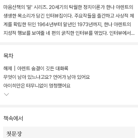
마음산책의 '말' 시리즈. 20세기의 탁월한 정치이론가 한나 아렌트의
생생한 목소리가 담긴 인터뷰집이다. 주요작들을 출간하고 사상적 체
계를 확립한 뒤인 1964년부터 말년인 1973년까지, 한나 아렌트의
지성적 행보를 보여줄 네 편의 굵직한 인터뷰를 엮었다. 인터뷰에서
한나 아렌트는 자신의 저서에 관한 질문에 꼼꼼히 각주를 달고 오독
된 것을 바로잡으며, 두 번의 망명과 그 뒤의 삶 속에서 자신이 보아온
목차
세계와 인간을 말한다.
해제┃아렌트 숨결이 깃든 대화록
'공공 영역과 사적 영역', '악의 평범성' 등 한나 아렌트가 낳은 20세기
무엇이 남아 있느냐고요? 언어가 남아 있어요
의 주요 개념들이 어떤 배경 속에서 구축되었는지 왜곡되지 않은 이
아이히만은 터무니없이 멍청했어요
야기를 들을 수 있다. 특히 1973년의 인터뷰는 한나 아렌트가 세상을
뜨기 이태 전에 가진 생전 마지막 인터뷰다. 이 대화에서 한나 아렌트
는 민주주의와 전체주의의 문제, 디아스포라 유대인의 정체성 문제,
책속에서
유대교와 기독교라는 종교의 문제, 그리고 저서들에 관한 뒷이야기
등 자신의 삶을 관통하는 주제들에 관해 학자로서, 인간으로서 깊은
첫문장
말을 전한다.