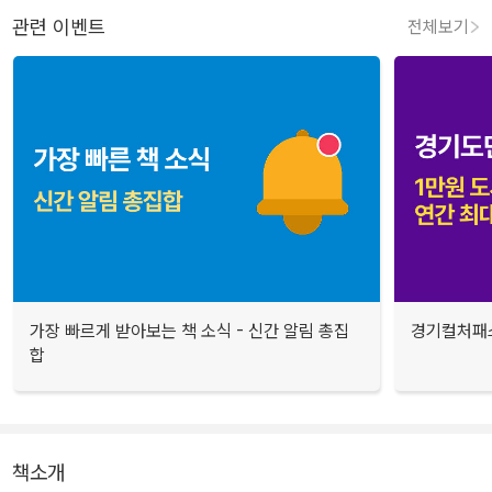
관련 이벤트
전체보기
가장 빠르게 받아보는 책 소식 - 신간 알림 총집
경기컬처패스
합
책소개