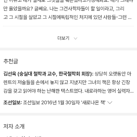
인 이슈고 내가 실제로 그것들을 훼손했다고가정해봐요. 내가 그래야
만 옳았을까요? 글쎄요. 나는 그건사학자들이 할 일이라고, 그리
고 그 시절을 살았고 그 시절에독립적인 처지에 있던 사람들-그런 사
람들이 있는데, 그들은 사실적 진리 factual truth의 수호자가 될 필
요가 있어요-이할 일이라고 생각해요. 사회가 이 수호자들을 내쫓았
더보기
을 때, 또는 국가가 그들을 구석으로 몰거나 담벼락에 밀쳤을 때 일어
나는 일을 우리는 역사를 집필하는 과정에서 봐왔어요.
추천글
김선욱 (숭실대 철학과 교수, 한국철학회 회장):
상당히 오랫동안 아
렌트의 저술들을 손에서 놓지 않고 지냈지만 그녀의 책은 항상 긴장
감을 갖고 읽어야 하는 난해한 텍스트였다. 내로라하는 영어 실력자
들도 종종 오역을 만들어내는 그녀의 길고 정교한 문장들은 그녀의
조선일보:
조선일보 2016년 1월 30일자 '새로나온 책'
숨결을 느끼도록 결코 허락하진 않았다. 이렇게 묶여 출판되는 네 편
의 인터뷰는 비록 글로 이루어진 것이긴 해도 마치 아렌트와 직접 대
화를 나누듯 그녀의 사상 속에 담긴 숨결을 어느 정도 느낄 수 있게 해
저자 소개
주는 것 같아 무척 반갑다. 아렌트 생각의 중요한 문제들을 해명하고