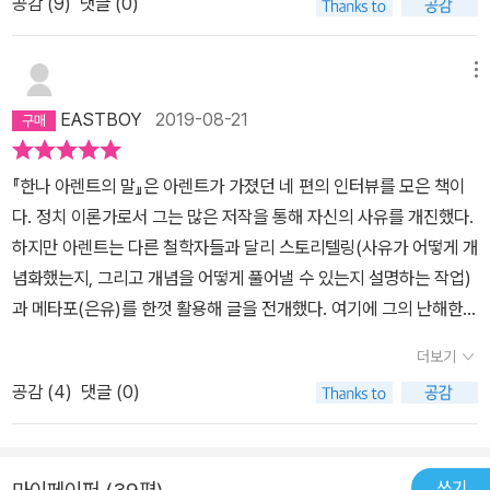
았다고 말했다고 한다. 상당히 놀라운 얘기인데 대단히 멍청하거나
공감 (
9
)
댓글 (0)
람에게 그만큼의 악이 내재되었기 때문이라고 생각합니다. 그러나 한
과거형으로 건네는 이 말이 왜 그가 그토록 사유를 강조했는지 설명
매우 무례한 언급임에 틀림없다. 칸트의 도덕적 자율 개념은 보편성
나 아렌트는 인간에 거대한 악이 내재되어 있기 때문에 그런 악이 자
해주는 듯하다. 세상은 폭군이 폭군으로 변하는 것을 어떤 식으로도
을 띠고 있다. 자신의 행위 규범이 보편적으로 올바른지를 판단하라
행됐다고 말하지 않습니다. 오히려 악행을 저지른 인간에게 악마적인
막지 못했어요. 세상은 네로를 막지 못했고 칼리굴라도 막지 못했어
메뉴
는 것이다. 그리고 의무라는 개념은 나쁜 짓을 할지 말지의 판단에 자
것은 없고 '남들이 무슨 일을 겪는지 상상하길 꺼리는 단순한 심리만
요. 그리고 네로와 칼리굴라의 경우는, 정치 과정에 범죄가 대규모로
EASTBOY
2019-08-21
신의 의지가 있을지라도 정언적 명령으로 하지 말라는 것으로 그것을
있을 뿐'이라고 말합니다. 아이히만은 개인이길 거부하고 거대한 관
침범하면 어떤 일이 일어나는지 알려주는 훨씬 상세한 예시를 막지
의무라고 규정하고 있다. 그렇다면 그는 왜 이런 얘기를 하고 있을
료제의 일부로서만 존재했습니다. 그로 인해 자연히 자신의 행동이
못했죠. -195쪽
『한나 아렌트의 말』은 아렌트가 가졌던 네 편의 인터뷰를 모은 책이
까? 아이히만의 이 말은 단 한 가지 가정을 두면 성립한다. 자신이 저
불러올 결과에 대한 사유는 소멸됐다는 말입니다. 대구 지하철 기관
다. 정치 이론가로서 그는 많은 저작을 통해 자신의 사유를 개진했다.
지른 유대인 학살 행위를 동물을 죽이는 것쯤으로 치부하는 것이다.
사와 세월호 선장의 이해할 수 없는 행동도 이런 사유와 상상력의 부
하지만 아렌트는 다른 철학자들과 달리 스토리텔링(사유가 어떻게 개
그가 어떻게 살아왔는지는 알 수 없지만 도덕 계율을 지키려 노력했
재에서 비롯된 것이 아닐까요. 거대한 공포가 사유를 잠식하여 순간
념화했는지, 그리고 개념을 어떻게 풀어낼 수 있는지 설명하는 작업)
고 의무 개념을 아리안 족의 영광에 두었다면 맞다. 다만 그의 개념은
의 돌이킬 수 없는 행동을 이끌지는 않았을까 생각합니다. 그들은 사
과 메타포(은유)를 한껏 활용해 글을 전개했다. 여기에 그의 난해한
보편성을 심하게 벗어나 있을 뿐이다. 그의 의무 얘기는 또 다른 의미
건 이전엔 너무나 평범한 인간이었으니까요. 다시 한나 아렌트로 돌
텍스트가 더해져, 그의 사상을 쉽게 이해하긴 힘들다. 아렌트는 이 책
가 있는데 구체적으로 수용소장으로서 그는 상부의 지시를 따랐다는
아오죠. 그의 이런 주장은 banality(평범성 또는 진부성)라는 용어의
더보기
에 담긴 인터뷰를 통해 자신의 사상을 풀어내고, 여기에 더해진 갖가
의무를 언급하고 있는 것이다. 그는 오로지 맹세, 명령과 순종으로만
애매함과 맞물려 유대인 사회의 공분을 일으킵니다. 유대인 사회는
공감 (
4
)
댓글 (0)
지 오해들을 설명한다. 가령 온 유대인 지식인들의 비난 대상이었던
살았다고 항변한다. 즉 맹세하고 명령받고 그에 순종하는 의무를 얘
그가 아이히만을 옹호한다고 느꼈습니다. 그러나 그의 말은 아이히만
‘악의 평범성’에 담긴 오해이다..이건 절대로 일어나지 말았어야 할 일
기한다. 그러므로 자신은 죄가 없다는 궤변을 늘어놓는다. 전체주의
을 옹호하는 것과는 분명 다릅니다. 단지 그는 어떤 사람의 평범함과
이에요. 단순히 희생자의 규모 때문에 그러는 게 아니에요. 그런 짓을
에 대한 자신의 철학적 담론, 정치에서의 폭력에 대한 견해 등이 인터
그의 악행을 조화시키려 했을 뿐입니다. 책에 나온 이야기는 아니지
쓰기