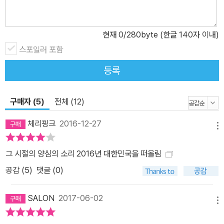
이야기며 유대인적 정체성에 매몰되지 않았던 가족 이야기, ‘철학
자’이기를 거부하고 ‘이론가’이기를 자처하는 이유, 스승인 카를 야스
현재
0
/280byte (한글 140자 이내)
퍼스에 관한 이야기, 모국어인 독일어에 느끼는 향수와 글쓰기 등, 자
신의 ‘공공 영역’과 ‘사적 영역’에 관해 책에서는 하지 않았던 이야기
스포일러 포함
를 풀어놓는다. 이 이야기들은 한나 아렌트의 사유를 총체적으로 이
등록
해하고, 나아가 인간 한나 아렌트의 토대와 깊이를 알기에 더없는 텍
스트다. 나는 내가 쓰고 싶은 글을 정확히 알아요. 글을 쓰고 싶다는
구매자 (5)
전체 (12)
생각이 들기 전에는 쓰지 않아요. 보통은 앉은자리에서 단번에 쓰는
편이에요. 글 쓰는 속도가 비교적 빨라요. 타자 치는 속도가 내 집필
체리핑크
2016-12-27
메뉴
시간을 좌우하죠. -25~26쪽 그[나치 전범 아이히만]가 권력에서 특
별한 쾌감을 얻었느냐고요? 나는 그렇게 생각하지 않아요. 그는 전형
그 시절의 양심의 소리 2016년 대한민국을 떠올림
적인 공무원이에요. 그런데 공무원은 공무원 이상도 이하도 아닌 존
공감 (
5
)
댓글 (0)
재일 때 정말이지 대단히 위험한 신사예요. 여기에서 이데올로기는
그다지 큰 역할을 수행하지 않았다고 봐요. -77쪽 긴 문맥이 특징인
SALON
2017-06-02
한나 아렌트의 글쓰기에서 길을 잃지 않고 조소와 반어를 찾아내기란
메뉴
쉽지 않다. 그러한 저서와 대비적으로 ‘말’로써 풀어낸 『한나 아렌트