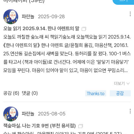
마이페이퍼 (39편)
자행한 방법, 시신 훼손 등 때문에 그러는 거예요. 그와 관련해서 자세
뷰를 통해 상세히 실려 있다. 특히 악을 저지르는 행위에 대해 그것이
만 <한나 아렌트>라는 한나 아렌트 전기 영화의 대사를 빌려 말하면
히 언급할 필요는 없다고 봐요. 이건 일어나서는 안 될 일이에요.p51.
어떠한 상황이든 책임을 져야 한다는 견해는 칸트의 비판을 꿰뚫고
이렇습니다. '이해하려고 하는 것과 용서하는 것은 다릅니다. 난 이해
파란놀
2025-09-28
메뉴
아우슈비츠에서 일어난 유대인 대학살은 그의 세계를 뒤바꿔 놓는 대
있는 그녀로서는 너무나 당연한 것이고 이를 한때나마 몰이해한 한때
하는 걸 의무라고 알고 있어요. 그건 이에 대해 글을 쓰는 모든 사람의
사건이었다. 전체주의가 만들어낸 폭력은 거대한 심연과도 같았다.
의 해프닝이 아쉽기만 하다. 한나 아렌트가 아이히만 재판을 통해 표
오늘 읽기 2025.9.14. 한나 아렌트의 말
의무입니다.'유대인 사회는 그를 반민족적이라며 비난합니다. 그의 여
절대 일어나서는 안 될, 앞으로도 있어선 안 될 일이 나치에 의해 계획
현한 악의 진부함(또는 평범함)은 그 어구가 나오게 된 경위의 본래
오늘도 까칠한 숲노래 씨 책읽기숲노래 오늘책오늘 읽기 2025.9.14.
러 절친들도 절교 선언을 하기에 이르죠. 다행히 그의 이런 생각은 시
적으로 진행되었다. 하지만 이 일을 저지른 나치의 가담자들은 절대
뜻과 상관없이 인간 그 누구도 죄를 저지를 수 있다는 것의 뜻으로도
《한나 아렌트의 말》 한나 아렌트 글/윤철희 옮김, 마음산책, 2016.1.
간이 지나며 인간의 악에 대한 중요한 고찰로 서서히 인정 받습니다.
악마가 아니었다. 그는 아이히만이 아무런 범행 동기도 없었던 평범
해석될 수 있다. 악은 어디에도 존재하며 그 누구도 저지를 수 있는 평
25.연산동 길손집에서 새벽을 맞는다. 등허리를 잘 폈다. 100-1 버스
이런 악의 원인에 대한 끈질긴 고찰도 대단하지만 한나 아렌트의 대
한 공무원에 불과했다고 말한다. 범행을 저지른 인간을 악마로 묘사
범성이 있다. 그것이 어쩔 수 없는 환경 하에서 일지라도 악은 보편적
를 타고서 〈책과 아이들〉로 건너간다. 어제에 이은 ‘말닿기 마음닿기’
단함은 또 다른 데에 있습니다. 그는 시종일관 하나의 정답에 부정적
하는 것은, 그자를 평범한 인간을 넘어선 특별한 존재로 만든다. 하지
으로 다루어져야 하고 응당의 처벌을 받아야 한다는 것이 인류 공동
모임을 꾸린다. 마음이 있어야 말이 있고, 마음이 없으면 꾸밈소리만
이었습니다. 그에게는 민족조차 성역이 아니었습니다. 그는 팔레스타
만 아이히만은 지극히 평범하다는 점에서 악마가 아니었다. 단지 그
체로서의 책무라고 아렌트는 주장한다. 결국 이것이 칸트의 도덕적
있다. “마음에 없는 말”이란 “겉으로 치레하는 소리”일 뿐이니, 마음
인 땅에 유대인 국가를 세우는 것에도 반대합니다. 유대인의 주권국
더보기
는 남들이 무슨 일을 겪는지 상상하길 꺼리는, 지극히 멍청한 인물이
자유이다. 적어도 한나 아렌트는 이를 바탕으로 자신의 논리를 편 것
에도 없지만 삶으로도 없이 생각조차 안 하는 채 흘러나오는 소리이
가를 건설한다는 것은 결국 다수 인종을 정치적 소수자로 전락시켜
었다. .아이히만은 완벽하게 지적이었지만 이 측면에서는 멍청했어
이다. -------------------- * 웹스터 사전을 보면 banal이라는
공감 (
6
)
댓글 (0)
기에 ‘이야기’나 ‘노래’로 안 뻗는다. 마음으로 지핀 말이기에 이야기
자기 민족이 당했던 일을 똑같이 당하게 하는 것이라고 비판했습니
요……. 남들이 무슨 일을 겪는지 상상하길 꺼리는 단순한 심리만 있
단어를 dull or stale as because of overuse로 정의한다. 그러므
와 노래로 피어난다. 마음을 살찌우는 말이란, 이미 스스로 삶을 가꾸
다. 그의 생각은 틀리지 않았습니다. 민족 주의에서 벗어나 철저히 사
을 뿐이에요. 그렇지 않아요?p85,아렌트는 사람들이 악의 평범성을
로 ‘진부한’이라는 뜻에 더 가깝다.
면서 노래한 말인 셈이다. 《한나 아렌트의 말》을 읽는다. 우리는 한나
안의 옳고 그름에 대해 사유하는 것. 한국에서는 이뤄지고 있을까요.
파란놀
2025-08-05
메뉴
흔한 것으로 착각한다고 말한다. 악의 평범성은 일상적인 아이히만을
아렌트를 어떻게 읽는 오늘일까? ‘듣기 좋은’ 말만 고르면서 ‘나를 살
저는 '상식이 승리하는 사회'같은 말을 싫어합니다. 그 이면에는 다른
책숲마실. 나는 기호 9번 (부천 용서점)
이야기하는 것이 아니다. 달리 말하면 평범성은 멍청함과 어울린다.
피는 도움말’은 영 ‘듣그럽다’고 꺼리는 나라이지 않나? 피와 살이 되
주장의 타당성을 검토할 틈도 없이 그것을 비상식으로 낙인찍어 담론
숲노래 책숲마실 . 마을책집 이야기나는 기호 9번 (2025.5.27.)―