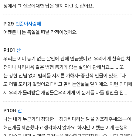
장에서 그 질문에대한 답은 왠지 이런 것 같아요.
P.29
현준아사랑해
어쨌든 나는 독일을 떠날 작정이었어요.
P.101
산
우리는 이미 동기 없는 살인에 관해 언급했어요. 우리에게 친숙한 치
정이나 사리사욕 같은 범행 동기가 없는 살인에 관해서요……. 또
는 강한 신념 없이 범죄를 저지른 가해자-중간적 인물이 있죠. ˝나
도 어쩔 도리가 없었어요!˝ 하고 말하는인물들 말이에요. 이런 의미에
서 우리가 물려받은 개념들은우리에게 이 문제를 다룰 방안을 전
혀 주지 않아요. 책상에앉아서 또는 대중 속에서 저지르는 이런 살인
에 관해 말하라면.…… 그건 물론 일반적인 살인자와는 비교
P.106
산
가 안 될 만큼 무시무시한 인간형이에요. 자신에게 당하는 피해자하
나는 내가 누군가의 정당한 ㅡ정당하다라는 말을 강조해주세요!―이
고는 아무런 관계도 없는 사람이잖아요. 정말로 파리 잡듯 사람들
해관계를 훼손했다고 생각하지 않아요. 하지만 어쨌든 이게 논쟁적
을 죽이는 거죠.