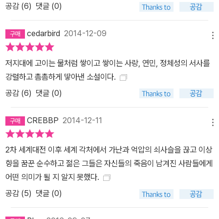
정을 일으키기 때문이다. 『저지대』는 인물의 행동과 사건 모두를 인
공감 (
6
)
댓글 (0)
과관계의 도식에 무리하게 담지 않고 그 자체로 존중하는 미덕을 보
인다. 수바시와 우다얀은 셀 수 없이 많이 저지대를 가로질러 걸었다.
cedarbird
2014-12-09
메뉴
축구를 하려면 놀이터로 가야 했는데, 이 길이 동네 변두리에 있는 놀
이터로 가는 지름길이었다. 물웅덩이를 피하고, 제자리에 남아 땅에
저지대에 고이는 물처럼 쌓이고 쌓이는 사랑, 연민, 정체성의 서사를
엉겨 붙은 부레옥잠 이파리를 건너뛰며 걸었다. 숨을 쉴 때마다 습한
강렬하고 촘촘하게 땋아낸 소설이다.
공기가 코로 밀려들었다. 어떤 생물은 건기를 견뎌낼 수 있는 알을 낳
공감 (
6
)
댓글 (0)
았다. 또 어떤 생물은 진흙땅에 몸을 묻고 죽은 체 지내면서 우기가 돌
아오기를 기다렸다. -14쪽 인도계 미국인 경계자의 소설 그래서 더욱
CREBBP
2014-12-11
보편적인 작품 1999년 첫 단편집 『축복받은 집』을 내기까지 줌파 라
메뉴
히리는 수년간 여러 출판사로부터 출간을 거절당했다. 그러나 데뷔
2차 세계대전 이후 세계 각처에서 가난과 억압의 쇠사슬을 끊고 이상
후에는 첫 단편집으로 오헨리 문학상, 펜/헤밍웨이상, 퓰리처상을 수
향을 꿈꾼 순수하고 젊은 그들은 자신들의 죽음이 남겨진 사람들에게
상했고, 지금껏 『저지대』를 포함해 장편 2권과 단편집 2권, 단 네 권
어떤 의미가 될 지 알지 못했다.
의 책으로 미국의 대표 작가군에 합류했다.(2012년 줌파 라히리는
공감 (
5
)
댓글 (0)
필립 로스, 폴 오스터 등이 등재된 미국문예아카데미에 회원으로 임
명되었다.) 불과 15년 만에 큰 성과를 이룬 줌파 라히리 저력의 동력