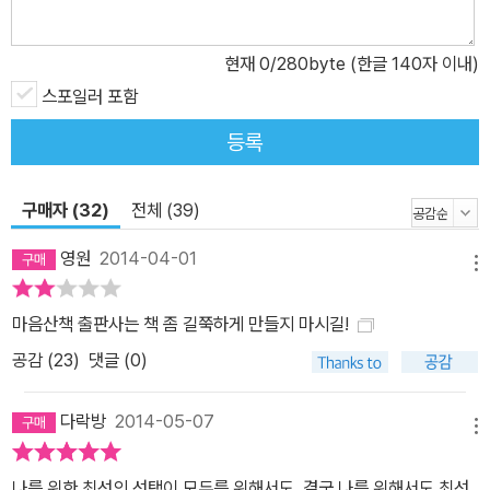
는 형으로서 일탈하지 않고 공부에 매진해 미국 유학을 떠나고, 우다
얀은 농민이 탄압당하는 인도의 현실을 목격하고 마오쩌둥주의를 받
현재
0
/280byte (한글 140자 이내)
아들여 사회운동에 몰두한다. 형제는 편지로 소식을 전하며 인도와
미국, 서로 다른 대륙에서 젊은 시기를 보낸다. 그러는 사이 동생 우다
스포일러 포함
얀이 친구의 여동생인 가우리를 만나 결혼하는데, 미국에서 사랑의
등록
실패를 겪은 수바시는 이런 동생의 소식을 듣고 무언가 뒤처진 느낌
을 받으며 이젠 서로가 정말로 다른 길을 걷고 있음을 실감해간다. 그
구매자 (32)
전체 (39)
러나 이런 이질감도 잠시, 시간이 흐르며 소식이 뜸해지던 어느 날 수
바시는 우다얀이 죽었다는 짤막한 전보를 받는다. 캘커타의 고향 집
영원
2014-04-01
메뉴
을 방문한 수다시는 동생이 혁명 세력을 제거하려는 경찰들에게 목숨
을 잃었음을 알게 된다. 아울러 제수인 가우리가 배 속에 아이를 가졌
마음산책 출판사는 책 좀 길쭉하게 만들지 마시길!
다는 소식도 듣는다. 가우리가 탐탁지 않은 수바시의 부모님은 출산
공감 (
23
)
댓글 (0)
후 아이와 엄마를 떼어놓을 낌새다. 수바시는 그런 일이 일어나선 안
된다고 마음먹고서, 관습대로 그녀를 자기 아내로 삼아 함께 미국행
다락방
2014-05-07
을 택한다…… 친밀한 두 형제와 이들의 아내가 된 한 여자가 주축인
메뉴
『저지대』는 인도와 미국을 배경으로 4대에 걸친 개인사를 농밀하게
나를 위한 최선의 선택이 모두를 위해서도, 결국 나를 위해서도 최선