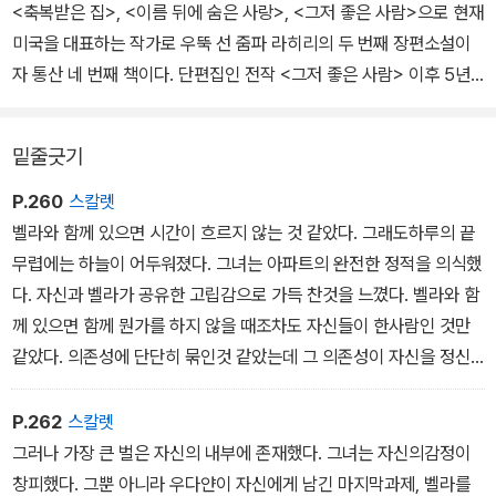
<축복받은 집>, <이름 뒤에 숨은 사랑>, <그저 좋은 사람>으로 현재
미국을 대표하는 작가로 우뚝 선 줌파 라히리의 두 번째 장편소설이
자 통산 네 번째 책이다. 단편집인 전작 <그저 좋은 사람> 이후 5년
만의 신작이다.
밑줄긋기
정식 출간되기 전부터 사전 검토용 원고만으로 이미 미국 출판계의
권위 소식지인 「버즈북」을 통해 "2013년 최고의 소설"이라는 검증을
P.260
스칼렛
받았고, 퓰리처상에 버금가는 미국 최고 문학상인 내셔널북어워드 최
벨라와 함께 있으면 시간이 흐르지 않는 것 같았다. 그래도하루의 끝
종심과 영미권 최고의 공신력을 자랑하는 맨부커상 최종심에 각각 오
무렵에는 하늘이 어두워졌다. 그녀는 아파트의 완전한 정적을 의식했
르며 화제를 모았다. 출간 당시 초판 35만 부를 발행하는 기염을 토
다. 자신과 벨라가 공유한 고립감으로 가득 찬것을 느꼈다. 벨라와 함
했고, 「뉴욕타임스」, 「오프라매거진, O」, 「뉴스위크」, 「뉴욕리뷰오브
께 있으면 함께 뭔가를 하지 않을 때조차도 자신들이 한사람인 것만
북스」 등 유수 언론과 대중의 극찬을 받았다.
같았다. 의존성에 단단히 묶인것 같았는데 그 의존성이 자신을 정신
적으로, 육체적으로 속박했다. 때로는 너무 얽혀 있고 동시에 너무 외
서로 다른 성격, 서로 다른 선택으로 판이한 삶을 살아가는 두 형제와
롭다는 느낌이 들어 공포스러웠다.
P.262
스칼렛
가족의 70여 년간의 일대기다. 부조리와 사상과 혁명으로 어지러운
평일에는 버스 정류장에서 벨라를 만나 집으로 데려오자마자 곧장 부
그러나 가장 큰 벌은 자신의 내부에 존재했다. 그녀는 자신의감정이
인도와 제3국 미국이 배경인 이 작품은, 누군가의 자식이자 형제이자
엌으로 가서 방치해둔 아침 식사 그릇들을 설거지했다. 그런 다음 저
창피했다. 그뿐 아니라 우다얀이 자신에게 남긴 마지막과제, 벨라를