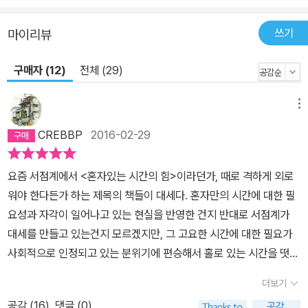
버림일 듯싶다. 그러나 그 어느 것에 대해서도 쉽게 답을 내리지 않는
핍진한 이야기다.” - <퍼레이드>
쓰기
마이리뷰
구매자 (12)
전체 (29)
메뉴
CREBBP
2016-02-29
요즘 서점계에서 <혼자있는 시간의 힘>이라던가, 때로 격하게 외로
워야 한다든가 하는 제목의 책들이 대세다. 혼자만의 시간에 대한 필
요성과 자각이 일어나고 있는 현실을 반영한 건지 반대로 서점계가
대세를 만들고 있는건지 모르겠지만, 그 고요한 시간에 대한 필요가
사회적으로 인정되고 있는 분위기에 편승해서 홀로 있는 시간을 떳떳
하게 주장하는 것이 시대의 흐름이라고 결론 내려본다. 1년 넘게 전에
더보기
읽은 책을 소환한 문장은 이것이었다. 고립은 자체적인 형태의 교제
공감 (
16
)
댓글 (0)