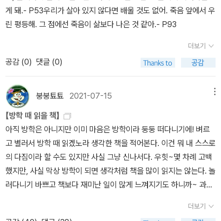
내 맘 속 1순위 나는 고백한다 3권, 순례주택, 감은빛님 나오는 인터
가는 방식이었다. 시부모님은 자식을 위해 증축한 집에서 수바시와
게 돼.- P53우리가 살아 있지 않다면 배울 것도 없어. 죽음 앞에서 우
아들였고, 심지어 마뜩치 않아 하면서도 일자리를 구하려 다녔다(같
뷰집, 대선을 앞두고 나온 책 위너~(사실 학교 도서관에서 웃는 남자
우다얀이 나이 들어갈 것으로 기대했다. 그분들은 수바시가 톨리건지
린 평등해. 그 점에선 죽음이 삶보다 나은 것 같아.- P93
은 책: 84-85). 곧 가내여성은 모두 '집안일'로 분류되었고, 가외여성
랑 저지대도 빌려놨는데 도저히 무거워서 못 가지고 옴..ㅋㅋ)젤 마지
로 돌아와 다른 여자와 결혼하기를 원했다. 우다얀은 사회 전체가 바
노동에 대한 보수도 남성노동의 보수에 비해 적었으며 생계유지에도
막 두 권은 내가 도서관에 신간으로 신청한 건데, 반납연기를 누르니
뀌기를 바라며 미래를 위해 자신의 생명을 바쳤다. 가우리는 2년이
더보기
불충분했다. 결혼이야말로 여성의 진정한 직업으로 인식되었다. 여성
두 권다 대기자가 있어서 불가하다고 한다. 내가 신청한 책에 사람들
채 안 되는 기간이 아니라 언제까지나 그와 함께 결혼 생활을 꾸려가
공감 (
0
)
댓글 (0)
은 당연히 생활능력이 없는 것으로 여겨지게 돼서, 독신여성은 설사
이 관심 있어 하는거 왠지 뿌듯!! 활동가들 인터뷰집은 플친인 감은빛
기를 바랐다. 수바시는 로드아일랜드에서 그와 가우리와 벨라가 한
임금을 받고 있는 경우라 해도 마을에 정착하지 못하고 쫓겨났다.토
님이 나오셔서 그런지 한층 더 뿌듯!!
가족으로 지내기를 바랐다. 가우리가 벨라의 엄마이자 그의 아내로
지를 상실한 여성들이 임노동에 고용될 힘까지 잃어버리자 결국 매춘
붕붕툐툐
2021-07-15
메뉴
남기를 바랐다.244쪽, <저지대> 줌파 라히리, 서창렬 옮김, 마음산
이 확산되기 시작했다. 라뒤리Le Roy Sadurie가 말한 것처럼, 프랑
【방학 때 읽을 책】
책한 사람의 정체성과 삶은 가족이라는 관계와 영향 속에서 만들어진
스 어디에서나 창녀의 수가 늘어났음이 명백했다. -실비아 페데리치,
아직 방학은 아니지만 이미 마음은 방학이라 둥둥 떠다니기에! 벼르
다. 관계 속에서 부여되는 기대가 삶의 방향을 이끌기도 한다. 하지만
[캘리번과 마녀], p.152여성들의 노동은 가치 폄하되고 돈으로도 충
고 별러서 방학 때 읽겠노라 생각한 책을 적어본다. 이건 뭐 내 스스로
기대와 어긋난 선택이 우발적으로든 의지적으로든 발생하기 마련이
분히 보상받지 못하고 남자들과 똑같이 임금노동을 바깥에서 하려고
의 다짐이라 할 수도 있지만 사실 그냥 신나서다. 우힛~몇 차례 고백
고 그로 인한 상처와 흉터가 삶에 새겨진다. 기대에 응하는 방식은 희
하면 또 가사 노동까지 같이하래. 이래저래 빡치는 와중에, 이 부분 읽
했지만, 사실 막상 방학이 되면 생각처럼 책을 많이 읽지는 않는다. 놀
미한 밑그림을 지니고 사는 삶과 비슷할 것이다. 그럴 때 삶은 조금 더
다가 며칠전에 읽었던 중국 여행기 책에서 마오쩌둥 얘기했던게 생각
러다니기 바쁘고 책보다 재미난 일이 많게 느껴지기도 하니까~ 과연
안정적이고 일정한 방향을 지닐 수 있다. 그것이 하나의 삶의 방식이
났다. 여자들에게 살기 좋은 세상이란 사회주의 세상인가. 엄마가 해
이번 방학엔 어떨지 너무 궁금하다!ㅎㅎ1. 나는 고백한다1, 2, 3(1권
라면 기대에 응하지 않는 방식이 있을 테다. 밑그림 없이 삶의 불안정
준 음식이 그리운 한국인, 아빠가 해준 음식이 그리운 중국인, 이 차이
더보기
이미 빌림)2. 안나 카레니나 1, 2, 3(1권 이미 빌림)3. 잃. 시. 찾 1, 2,
성 속으로 뛰어들어 스스로 방향을 만들어가는 삶. 수바시의 삶이 전
는 어디서 오는가? 문화적으로 보면, 한국 남자나 중국 남자나 다 공