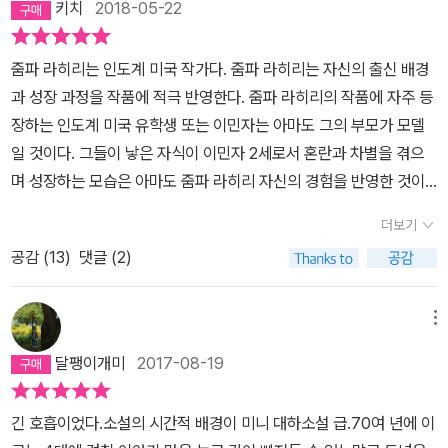
에 대한 존중과 책임으로 결혼하지만, 그 역시 그녀와의 행복을 꿈꾸
키치
2018-05-22
처가 되는 저지대 같은 공간이 있다. 고인 상처는 가슴 한 켠이 아리는
고 있었을지 모른다. 그러나 이른 나이에 씻지 못할 상실을 경험한 그
상처가 되어 가끔은 따끔거릴 것이다. 이 책‘저지대(줌파 라히리 저.
녀는 형 수바시에게서 마음을 열지 못한다. 사랑하는 사람은 죽고, 아
줌파 라히리는 인도계 미국 작가다. 줌파 라히리는 자신의 출신 배경
마음산책)’는 인도계 미국작가로 첫 소설집‘축복받은 집’이 퓰리처상
기는 뱃속에 있었고, 의탁할 곳 없는 그녀가 택할 수 있는 선택은 자신
과 성장 과정을 작품에 적극 반영한다. 줌파 라히리의 작품에 자주 등
을 수상했고,‘보기 드물게 우아하고 침착한 작가’라는 찬사를 받은 줌
과의 결혼을 탐탁지 않게 여겼던 죽은 남편의 집에서 차가운 눈총을
장하는 인도계 미국 유학생 또는 이민자는 아마도 그의 부모가 모델
파 라히리의 장편소설이다. 마음의 저지대에 고여 있는 과거와 현재
받으며 아이를 낳을 때까지 캄캄한 어둠을 견디는 것 뿐이었다. 미국
일 것이다. 그들이 낳은 자식이 이민자 2세로서 혼란과 차별을 겪으
를 넘나드는 두 형제와 그들의 아내였던 한 여자의 이야기이며, 아이
에서 공부하던 수바시는 아우의 죽음을 전해듣고 죽음 같이 음울한
며 성장하는 모습은 아마도 줌파 라히리 자신의 경험을 반영한 것이
까지 이어지는 4대의 삶을 다룬 대하드라마이다. 책 한 권을 읽었는
상실의 집에서 가우리를 데려온다. 아우가 죽던 때부터 시간은 멈췄
리라. 한때는 줌파 라히리의 작품에 인도계 미국 유학생, 이민자, 이민
데 마치 연작 장편을 읽은 듯한 긴 여정이었다. 인도 캘커타의 중산
더보기
다. 수바시의 노력으로 가우리를 상실의 늪에서 건져올릴 수는 없다.
자 2세의 이야기가 너무 많이 나온다, 지겹다는 생각도 들었는데, 얼
층 가정에서 태어난 수바시와 우다얀은 어린 시절을 함께한 형제였지
그만큼의 시간과 혼자만의 공간이 필요한 것이다. 그녀는 점점 책과
공감 (
13
)
댓글 (2)
마 전 줌파 라히리의 장편소설 <저지대>를 읽고 그런 생각을 싹 잊었
만 성격은 정반대다. 수바시가 맏이답게 차분하고 현실적이라면 우다
학문의 세계에 빠져든다. 처음에는 수바시가 다니는 대학의 도서관을
다. 줌파 라히리의 작품을 모두 읽어본 건 아니지만, 어쩌면 줌파 라히
얀은 열정적이고 이상주의자다. 영국으로부터 독립했지만 빈민과 혼
이용하다가, 차츰 청강을 하고, 그러다가 진짜 공부를 하게 되고 자신
리가 여전히 하지 않은(또는 못한) 이야기가 있을 수도 있겠다, 그렇
메뉴
란이 거듭된 인도의 현실은 형제의 삶을 상반되게 바꾸어 놓았다. 공
의 방에서 자신의 세계에만 몰두할 수 있는 세계에 침잠하면서 그녀
다면 읽어보고 싶다, 아니 읽어야 한다는 생각이 강렬하게 들었다.수
부를 하기 위해 미국으로 떠난 수바시는 평범한 대학 시절을 보내며
달팽이개미
2017-08-19
의 딸 벨라를 등안시한다. 눈에 넣어도 아프지 않을 딸 아우의 딸이자
바시와 우다얀은 15개월 터울의 형제다. 제2차 세계대전이 끝나고 이
박사 학위를 취득했다. 혁명가의 삶을 살게 된 우다얀은 부모가 반대
자신의 딸이고 또 가우리의 딸이기도 한 벨라를 혼자 두고 강의를 다
념 대립이 본격화되던 1940년대에 태어난 이들은 부모님의 사랑과
하는 가우리와 결혼을 하고 지하 조직 운동을 하며 불안한 삶을 이어
긴 호흡이었다.소설의 시간적 배경이 미니 대하소설 급.70여 년에 이
니거나 도서관을 다니는 것을 안 수바시는 크게 노하고 처음부터 아
지원을 듬뿍 받으며 일류 대학에 진학하는 데 성공한다. 문제는 동생
간다. 결국 우다얀은 부모와 아내가 보는 앞에서 집 근처의 저지대에