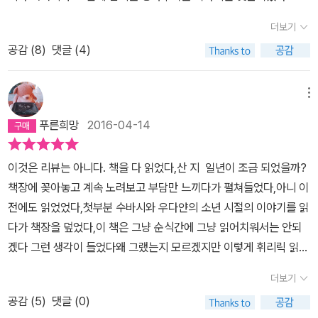
얀이 저지대 속에서 그렇게 하려고 했었던 것처럼. 그럼에도 어떻게
를 섬세하게 그려낸다. 수바시와 가우리는 우다얀의 존재 또는 부재
3쪽이들 부부가 함께한 지난 몇 년의 세월은 각자 따로 자라고 따로
열람실에서 공책을 채워가며 오후시간을 보내는 것이 좋은 사람이었
든 그녀는 숨을 쉬고 있었다. 시간이 가만히 있으면서도 동시에 흐르
더보기
를 행운으로 여겨야 할지 불행으로 여겨야 할지 확신하지 못한다. 수
살아온 삶에 대해 함께 공유한 결론이다. 남자가 그녀를 사십 대에 만
다.p.10
는 것처럼. 그녀가 자각하지 못하는 몸의 다른 어떤 부분이 산소를 빨
바시에게 우다얀은 둘도 없는 형제이자 친구 이상의 가까운 존재였지
공감 (
8
)
댓글 (4)
났으면 어땠을까 또는 이십 대에 만났더라면 어땠을까 하는 생각은
1
아들이며 그녀를 살아 있게 만들었다.179시간은 물리적 세계에 독립
만, 수바시의 삶에 평생 그림자를 드리운(혹은 수바시 자신을 그림자
쓸데없는 것이다. 그때라면 그녀와 결혼하지 않았을 테니까.-523쪽
녀의 가장 강한 이미지는 언제나 시간에 관한 것이었다. 과거와 미래
적으로 존재하는가 아니면 마음의 이해력 안에 존재하는가? 시간은
로 만든) 원인이기도 하다. 가우리에게 우다얀은 그녀 인생 최고의 사
둘 다였다. 그것은 눈앞에 펼쳐진 수평선 같은 것이었다. 끝없는 시간
메뉴
오직 인간만이 인식하는가. 어떤 짧은 시간이 몇 시간이 되는 것처럼
랑이었지만, 우다얀이 여전히 살아 있었으면 우다얀의 친가에서 우다
의 스펙트럼 위에 짧은 기간 동안 빌려 쓰는 그녀 자신의 생이 덧붙여
부풀려지고 1년에 해당하는 긴 시간이 단 며칠로 줄어드는 건 무엇 때
푸른희망
2016-04-14
얀의 부모를 봉양하며 인습에 따르다 늙어 죽었을지 모른다. 벨라는
졌다. p.178 다른 엄마라면 벨라의 응석을 받
문일까? 짝을 잃거나 먹잇감을 죽일때 동물도 시간의 흐름을 인식하
우다얀의 존재를 알지 못한 채 우다얀의 부재를 느끼며 자란다. 우다
아주었을 것이다. 다른 엄마라면 아이를 데리고 돌아가 집에 있게 할
는가.힌두 철학에서는 신 안에 과거 현재 미래의 세 시제가 동시에 존
이것은 리뷰는 아니다. 책을 다 읽었다,산 지 일년이 조금 되었을까?
얀이 살아 있었다면 벨라의 삶은 더 행복했을까, 아니면 더 불행했을
것이다. 학교를 하루 쉬게 할 것이다. 다른 엄마라면 아이랑 함께 시간
재한다고 했다. 신은 시간을 초월하는 존재이지만 시간은 죽음의 신
책장에 꽂아놓고 계속 노려보고 부담만 느끼다가 펼쳐들었다,아니 이
까. 아무리 가늠해 보아도 답은 알 수 없다. 이것이 저것의 원인이고,
을 보낼 것이다. 그걸 낭비라고 생각하지 않을 것이다. p.2
으로 인식되었다 241바로 그날 그녀는 드루에게 자신의 엄마에 대한
전에도 읽었었다,첫부분 수바시와 우다얀의 소년 시절의 이야기를 읽
저것이 이것의 원인이라고도 확신할 수 없다. 그러한 인생의 본질을
71
진실을 얘기해 줬다. 엄마는 떠났으며 결코 돌아오지 않는다고 말해
다가 책장을 덮었다,이 책은 그냥 순식간에 그냥 읽어치워서는 안되
담담하게 그려낸 수작이다.
주었다. 이것이 바로 자신이 한 사람과 같이 있기를 피해온 이유이고
겠다 그런 생각이 들었다왜 그랬는지 모르겠지만 이렇게 휘리릭 읽어
한 장소에 정착하기를 피해온 이유라고 말했다.중략. 그가 찾는 것을
버릴 건 아니란 생각이 들었다,인도역사를 모르고 70년대의 복잡한
더보기
자신이 그에게 줄 수 있을지 알지 못하는 이유라고 했다. 477버지니
사정을 모르니까 라고 핑계를 대기도 했고 첫 몇장면에서 뒤의 이야
아 울프는 여자가 작가가 되기 위해 필요한 건 자기만의 방과 1년에 5
공감 (
5
)
댓글 (0)
기가 충분히 유추되고 그게 마음이 짠해져서 이렇게 읽어서는 안된다