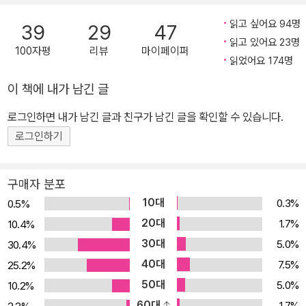
발행하는 기염을 토했고, <뉴욕타임스> <오프라매거진, O> <뉴스
위크> <뉴욕리뷰오브북스> 등 유수 언론과 대중의 극찬을 받았다.
읽고 싶어요 94명
39
29
47
아마존 ‘에디터가 뽑은 2013년 최고의 책’ 등에 선정되기도 했다. 『저
읽고 있어요 23명
100자평
리뷰
마이페이퍼
지대』는 서로 다른 성격, 서로 다른 선택으로 판이한 삶을 살아가는
읽었어요 174명
두 형제와 가족의 70여 년간의 일대기다. 부조리와 사상과 혁명으로
이 책에 내가 남긴 글
어지러운 인도와 제3국 미국이 배경인 이 작품은, 누군가의 자식이자
로그인하면 내가 남긴 글과 친구가 남긴 글을 확인할 수 있습니다.
형제이자 남편인 한 사람의 죽음 때문에 남은 가족이 어떤 상실감을
겪어나가는지, 거기서 어떤 선택이 비롯하며 어떤 인생행로가 뒤따르
로그인하기
는지 세월의 흐름에 따라 직선적으로 그려나간다. 지난 작품들에서
개인의 문화적 배경과 인간관계를 인종과 국적을 넘어 보편적 문법으
구매자 분포
로 파고든 작가답게, 줌파 라히리는 인도의 현대사를 작품에 끌어오
10대
0.3%
0.5%
면서도 그 안에서 살아가는 개개인의 기억과 상처 그 인간적 정서를
20대
1.7%
10.4%
정교하고 섬세하게 더듬는다. 이 작품이 특정 문화를 다루는 데 그치
30대
5.0%
30.4%
지 않고 누구나 공감할 이야기로 거듭날 수 있었던 건, 그리고 수미일
40대
7.5%
25.2%
관 진중한 자세를 유지하는데도 막힘없이 읽히는 건 쉬운 언어로 물
50대
5.0%
10.2%
처럼 편안하게 틈입하는 줌파 라히리만의 문체와 스토리텔링 덕분이
60대
1.7%