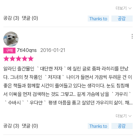
(물론 그렇지 않은 글이 훨씬 많을 것이다.) '그럼에도 불구하고 가족
아니라 삶 전체일 거라고 감히 믿어 의심치 않았다. 종교에서 시작되
다 벨라는 행복할 것같다) 신념과 투쟁으로 짧은 삶을 마감한 우디얀
더보기
이기에 용서하고 받아들일 수 밖에 없는' 내용은 내가 읽어본 중에서
어 종교와 합치되는 삶. 그로 인해 카스트라는 신분제가 유지되는 곳,
그는 순수하지만 서툴렀고 다정하지만 이기적이었다,누군가를 해방
는 대부분 여성작가의 시선에서 나왔다.그렇기 때문에 남성작가보다
공감 (
3
)
댓글 (0)
인도. 그곳에서는 절대적인 신앙과 믿음이 삶의 근간을 단단히 부여
해야한다고 하면서도 집에서는 대접받기만을 원했던 모순적인 그의
는 여성작가가 쓴 가족사에 약한 편이고 본래의 취향대로 여러 권보
잡고 있는 것 같았다. 인도인에게 신이 절대적이듯, 신에 의해 부과된
모습은 낯선 타인이 아니다, 그런 그이기에 별거 아니라고 생각하고
다는 단권을 선호하는 편이다. 이 책을 처음 만났을 때 느낌을 기억한
가족과 계급은 벗어나려야 벗어날 수 없는 무엇이지 않을까.인도 출
가우리를 끌어들인 행동의 결과가 평생 가우리에게 누구에게도 털어
메뉴
다.처음 출간되었을 때부터 표지가 흥미를 끌었다. 넓게 펼쳐진 호수
신 미국 이민자 가정에서 자란 줌파 라히리에게도 그런 인도인의 관
놓을 수 없는 죄책감을 남겼다뭘 그런 걸로... 라고 하기엔 가우리에게
7tl40qns
2016-01-21
(아니면 저수지? 아무튼 물의 풍경)가 마음에 들었고 아름답거나 평
념이 영향을 미쳤을까. 가족이라는 인연이 한 사람의 삶을 어떻게 이
남은 무늬는 너무나 선명하다, 누군가에게 영향을 받고 휘청거리게
화롭다고 할 수 없는 색채가 마음에 들었다.물 위에 띄워놓은 몇 사람
끌고 가는지, 거기서 벗어나는 일은 얼마나 어려운지, 정체성이란 가
되고 내가 원하지 않은 무늬를 그리면서도 사람들은 제각각의 삶을
알라딘 출간물인 ｀대단한 저자｀에 실린 글로 줌파 라히리를 만났
의 모습은 지우고 싶었지만 표지가 마음에 들어 사게 된 책 중의 하나
족이라는 근간을 벗어나 형성 불가능한 것인지, 그녀의 소설은 거기
살아낸다,뭐라고 하든 그것은 나의 삶이고 나의 문제였다,제각각 누
다. 그녀의 첫 작품인 ｀저지대｀ 나이가 들면서 가끔씩 두려운 건 이
였다. 간결한 문장 또한 마음에 들었다.같은 내용 여러 번 말하기나 A
서 맴돌며 질문한다.어쩌면 그녀 또한 인도적 가치관과 문화, 가족이
구에게는 상처가 되고 누구에게는 무심함이 되더라도 내가 원하는대
좋은 책들과 함께할 시간이 줄어들고 있다는 생각이다. 눈도 침침해
를 말하기 위해 B,C,D 를 말하는 그런 문장을 싫어하는 나로서는드
나 정체성이라는 얽매임에서 벗어나고자 소설 쓰기에 매달렸던 것은
로 살아갈 수 밖에 없음이 슬프지만 단단하다자기만의 공간..책에서
서 이북을 먼저 검색하는 것도 그렇고.. 길게 가슴에 남을 ｀가우리｀
물게 취향에 맞는 문장이었다.(내용이 아니라 문장 자체가 마음에 드
아닐까. 자신의 뿌리 중 선천적으로 부여된 것을 잘라내려는 시도가
는 가우리만이 자기만의 공간을 원한다고 표현되어있지만 결국 누구
｀수바시｀｀우다얀｀ 평생 아픔을 품고 살았던 가우리의 삶이. 채
는 것은 드문 경우임) 더욱 마음에 든 것은 어느 한 쪽으로 치우치지
그녀의 글쓰기에 담겨 있는 것은 아닐까. “거미는 자신의 실로써 공간
나 자기만의 공간을 가지고 그 속에 웅크린다,벨라의 옷장속도 그런
울 수 없어 늘 비워진 채로인 수바시의 고단함이. 이상을 위해 감내하
않았다는 것이다.가족 내의 누구의 이야기를 할 때도 작가는 스스로
의 자유에 이른다”(466쪽)는 인도 철학 경전 속 말처럼, 자신이 써
공간이고 평생 한 연구소를 떠날 수 없는 수바시의 그 대학도 그의 공
더보기
며 자멸의 길로 걸어간 우다얀의 처절함이.. 이제 저지대에서 나와 축
설정한 그 거리를 잊지도, 잃지도 않았고덕분에 늘 같은 곳에서 가족
내려간 문장을 실 삼아 그녀는 자신만의 집을 짓고 있을지도 모르겠
간이다, 인도 켈거리가 우디얀의 공간이듯이그들의 어머니는 이층 테
공감 (
3
)
댓글 (0)
복받은 집으로 눈을 돌려야지. 추운 겨울 행복한 가슴시림을 견디며..
을 바라보는 대대로 내려오는 집안의 흔들의자 같은 느낌이 들었다.
다는 생각을 한다. 공간뿐만 아니라 시간에서도 자유롭기 위해 거미
라스가 그녀의 공간이다, 그곳에서 신선한 공기를 맞으며 희망도 보