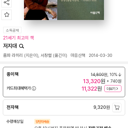
소득공제
21세기 최고의 책
저지대
줌파 라히리
(지은이),
서창렬
(옮긴이)
마음산책
2014-03-30
종이책
14,800
원,
10%
13,320
원
+ 740원
11,322
원
카드최대혜택가
더보기
전자책
9,320
원
수령예상일
양탄자배송