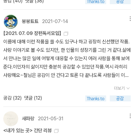
공감 (
40
)
댓글 (38)
3권까지(1권 읽다 말았으나 왠지 첨부터 다시 읽어도 전혀 손색이 없
자의 것이라면 가우리의 삶이 후자에 닿아 있다.가우리는 이 소설에
자의 후예다. 같은 유교 문화권에 속한 남자다. 그런데 어디서 차이가
을 듯~ 이 틈에 형부는 잃. 시. 찾 새로운 버전 샀대~ㅋㅋㅋ)4. 암살
서 자신을 스스로 만들어갈 수 있다는 가능성을 보여주는 인물이다.
난 것일까? 중국 남자도 원래는 그렇지 않았다. 여자를 무시하고, 부
교실(만화방?)5. 백년의 고독6. 마의 산(1권 빌림)7. 수상록8. 도스
수바시 또한 가족을 벗어나는 선택으로 자신의 삶을 개척하는 듯 보
붕붕툐툐
2021-07-14
메뉴
엌일은 여성이나 하는 일이라고 생각했다. 전통 시대는 물론이고 근
토예프스키 노름꾼 외 1권(소장)이건 진짜 1일 1책해도 부족하겠는
였지만 가족으로서의 의무에서 벗어나지 못하고 책임을 다하는 인물
대 시기에도 그렇게 생각했다. 한국 남자와 같았다. 그런데 사회주의
【2021. 07. 09 장편독서모임】
데?;;;;근데 문제는 이걸 읽기 위해 담주 월요일까지 다 읽어야 하는
로 머무른다. 하지만 가우리는 부모의 뜻을 거역하고 우다얀과 결혼
시대가 시작되고 나서 달라졌다. 마오쩌둥 사회주의 시대를 두고 긍
이름에 대해 이런 작품을 쓸 수도 있구나 하고 굉장히 신선했던 작품.
책이 6권이네! 제 3의 사나이, 곤충극장, 학교의 슬픔, 페스트, 새하얀
했고, 이후에는 수바시를 따라 인도를 떠났으며, 피붙이인 딸을 포기
정적·부정적 차원에서 여러가지 다양한 평가가 있을 수 있다. 하지만
사랑 이야기로 볼 수도 있지만, 한 인물의 성장기를 그린 거 같다.삶에
마음, 실패를 모르는 멋진 문장들....이미 망삘이.....ㅋㅋㅋㅋㅋㅋ악!
하고 자신의 삶을 선택하는 과감함을 보인다. 자신에게 연결된 가족
남녀관계 차원에서 보자면 마오쩌둥 사회주의 시대는 가부장 문화를
서 만나는 많은 일에 어떻게 대응할 수 있는지 여러 사람을 통해 보여
라히리 저지대와 윌리엄 트레버의 펠리시아의 여정도 읽어야 하는
이라는 뿌리를 잘라내며 오로지 자신으로 남는 인물이다.그녀의 선택
단절하고, 남녀관계를 새롭게 세운 시대다. 무엇보다 여성에게 사회
준다.이민자의 삶이지만 충분히 공감할 수 있었던 작품.역시 라히리
데!!!!(이렇게 책을 많이 넣으면 뭐에 좋다고 예전에 쇼님이 알려주신
은 합당한 대가를 요구한다. 남편과 딸을 잃고 고립이라는 현실에 처
적 노동을 제공하는 한편, 가사노동, 육아노동 부담을 줄였다. 밥도 공
사랑해요~철님은 공감이 안 간다고 토론 다 끝나도록 사람들이 이렇
거 같은데~ 찡긋찡긋~😉😉)
하게 되는 것. 하지만 그녀는 고립을 친구 삼아 자신의 삶을 꾸려가는
동 식당에서 먹거나 사다 먹어서 집에서 밥할 일이 없어졌다. 마오쩌
게 열띤 토론하는게 어리둥절.. 담엔 철님 읽고 싶은 거 읽어요..ㅋㅋ
법을 터득하기도 한다. 그러니 그 삶을 단순히 불행하다고 단정 지을
더보기
둥 시대에 지은 아파트의 주방이 손바닥만 한 것은 이런 때문이다. 탁
ㅋㅋㅋㅋㅋㅋㅋ난 담엔 저지대 고고띵합니다~ㅎㅎ
수는 없을 것이다. (반대의 삶을 선택했더라도 그녀의 삶이 온전하게
공감 (
32
)
댓글 (12)
아소 시스템이 잘되어 있어서, 출근할때 아이를 직장 탁아소에 맡기
행복하긴 어려웠을 거라고 짐작할 수 있다.) 또한 그녀의 선택, 스스
고, 퇴근할 때 찾았다. 심지어 아이를 일주일 동안 맡기는 시스템도 있
로 뿌리를 잘라냈던 선택에 대해서도 함부로 옳고 그름을 이야기할
었다. 여성이 사회적 노동에 참여하는 것은 보장되어 있지만, 밥하고
새파랑
2021-05-31
메뉴
수는 없을 것이다.자신은 아내에서 과부로, 제수에서 아내로, 엄마에
아이 키우는 부담이 여전하다면 여성은 집 안으로 다시 들어갈 수밖
서 자식 없는 여자로 바뀌어갔다. 우다얀을 잃은 것은 예외지만, 그것
<내가 있는 곳> 간단 리뷰
에 없다. 그런데 마오쩌둥 시대 중국은 여성의 가사와 육아 부담을 줄