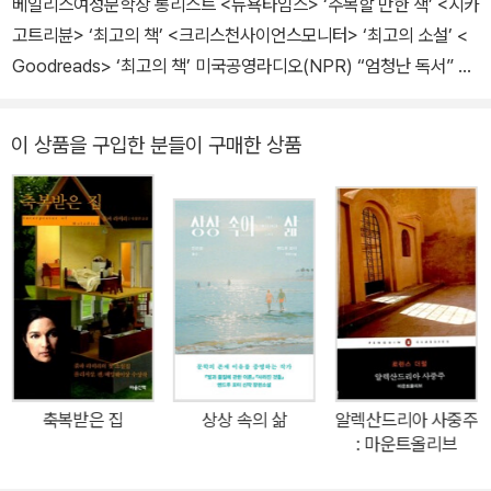
베일리스여성문학상 롱리스트 <뉴욕타임스> ‘주목할 만한 책’ <시카
고트리뷴> ‘최고의 책’ <크리스천사이언스모니터> ‘최고의 소설’ <
Goodreads> ‘최고의 책’ 미국공영라디오(NPR) “엄청난 독서” 아
마존 ‘에디터가 뽑은 2013년 최고의 책’ 반스앤노블 ‘최고의 신간’ 애
플 ‘탑 10 북’ 오바마 미국 대통령이 추수감사절 연휴에 고른 책 퓰리
이 상품을 구입한 분들이 구매한 상품
처상, 펜/헤밍웨이상 수상 작가 줌파 라히리의 최신작 인도와 미국을
오가며 그리는, 떠난 이와 남은 이의 섬세한 일대기 퓰리처상을 수상
한 인도계 미국 작가 줌파 라히리의 2013년 최신작 『저지대』가 출간
됐다. 『축복받은 집』『이름 뒤에 숨은 사랑』『그저 좋은 사람』으로 현
재 미국을 대표하는 작가로 우뚝 선 줌파 라히리의 두 번째 장편소설
이자 통산 네 번째 책이다. 단편집인 전작 『그저 좋은 사람』 이후 5년
만의 신작이다. 정식 출간되기 전부터 사전 검토용 원고만으로 이미
미국 출판계의 권위 소식지인 <버즈북>을 통해 “2013년 최고의 소
설”이라는 검증을 받았고, 퓰리처상에 버금가는 미국 최고 문학상인
축복받은 집
상상 속의 삶
알렉산드리아 사중주
내셔널북어워드 최종심과 영미권 최고의 공신력을 자랑하는 맨부커
: 마운트올리브
상 최종심에 각각 오르며 화제를 모았다. 출간 당시 초판 35만 부를