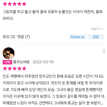
가 약한 몇 가지 주제에는 '가족사' 가 포함되어 있다.특히 여성의 시
재 남편의 가장 소중한 딸이자 생조카인 벨라 역시 자신의 부모가 가
시에게 빚을 지고 살았다,수바시가 동생에게 느끼는 빚진 기분과는
각에서 그려진 가족사에 약한 편이다.여기에 한 가지 더 조건을 붙인
진 상처들을 고스란히 전달받는다. 부모와 우디얀, 수비야 그리고 벨
다르게 정확하게 무게를 달수 있는 형태의 빚을 지고 있는 것은 사실
그림자를 쥐고 돌고 돌아 결국 조용히 눈물짓는 이야기.여전히, 줌파
다면 아시아 문화권에 속한 여성의 시각에서 씌여진 가족사에 약한
라에 걸쳐 모든 사람들 각자의 삶, 각자의 인생을 최선을 다해 열심히
이다,인도를 떠나게 했고 새 삶을 살게 했고 그녀가 원하는 공부를 가
라히리.
편이다.그 이유가 무얼까 에 대해 생각해보면 '안식처가 되어야 하는
살았지만 우디얀의 죽음이 잔잔한 물속에 던진 돌멩이처럼 파장이 되
능하게 해주었던 남자를 배신하고 떠나는 그녀가 곱진 않지만 미워할
곳이 그녀를 억압하기도 하고 지배하기도 하는' 그 기묘한 관계에 끌
어 오래도록 대를 이어 넓게 그 불행을 퍼뜨린다. 개인의 비극은 자주
더보기
수는 없었다, 어쩔 수
렸는지도 모르겠다.안식과 지배. 혹은 안식과 억압. 가족이라는 집단
역사의 비극 속에서 만들어진다.
없었다, 뭐라고 해도 비난받을 수밖에 없는 변병이지만 어쩔 수 없었
공감 (
3
)
댓글 (7)
이 그 양면의 얼굴을 적나라하게 드러내는 것은 아직까지는 아시아
다, 가우리가 느낀 답답함 죄스러움 그리고 도무지 자기 옷을 입은 것
문화권의 여자에게 자주 일어나는 일이라 생각하기에.그리고 이는 내
같지 않은 삶에서의 해방이 절절하게 와 닿았다, 누구나 모성이 있는
메뉴
공통된 관심사이기도 하다. '죄와 벌' 이나 '애증' 등 전혀 다른 두 개의
게 아니고 누구나 남들처럼 흉내내며 살 수 있는 것도 아니다, 그녀의
얼굴이 하나의 몸뚱아리에 꿰매어진 것. 여성적 시선 을 좀 더 좋아하
춤추는바람
2022-03-19
선택을 적어도 나는 지지한다, 불쌍한 년보다는 차라리 나쁜 년이 낫
는 것은 아마 '지나치게 극적인' 것을 싫어하는 스스로의 취향 때문
다, 수바시의 삶은 어딘가 스토너를 연상시킨다,미국으로 떠나와 자
이 아닐까 싶다.남성작가가 쓴 글에서 그려지는 여성형이 어쩔 수 없
인도 여행에서 마주쳤던 힌두교인의 참배 모습은 오랜 시간이 지나도
리 잡은 그곳을 한번도 벗어나지 않고 삶을 이어온 그의 모습이 미주
이 '전형적인' 모습을 띄고 있는 것처럼남성작가가 쓴 세계사와 가족
지워지지 않고 뇌리에 남아있다. 자신의 온 존재를 바칠 듯 무아지경
리 대학을 떠나지 않고 견뎌온 스토너와 겹쳐진다,자기만의 시간속에
사는 어딘가 모르게 전형적인 모습을 띄고 있다.전형적으로 진부한
으로 기도에 빠져 있던 여인의 모습. 그녀의 몸은 현실에 존재했지만
서 삶을 견디는 방식으로 표현하고 저항해온 두 남자는 답답하고 밉
것들은 깨야만 한다-고 어떤 식으로든 말하는 것 같다.전부 다- 라고
의식은 이곳에 있지 않아 보였다. 그 믿음의 깊이를 헤아릴 수 없어 아
기도 하지만 그래서 더 돌아보게 만든다, (그래도 수바시가 딸에 대해
단정지을 수는 없지만 어쨌든 내가 읽어 본 책에 한해서는 그러했다.
득해졌던 느낌이 아직도 선연하다.그녀에게 종교는 삶의 한 부분이
더 적극적으로 개입하고 있어 다행이다 싶기도 했다적어도 앨리스보