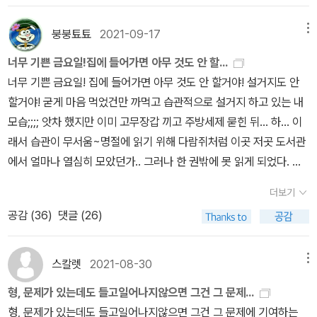
게는 누구도 피할 수 없는 것이다. 그걸 지속적으로 환기시키는 이 소
6월 13일_ 아룬다티 로이, <작은 것들의 신> 5강 7월 11일_ 아라빈
성은 원래 그들만의 직업으로 여겨지던 맥주양조나 산파 일에서 밀려
설은 특히 가족 간의 역학 내에서 만들어지는 한 사람의 정체성과 그
드 아디가, <화이트 타이거> 6강 8월 22일_ 줌파 라히리, <저지대>
붕붕툐툐
2021-09-17
메뉴
나고 있었고, 여성고용에 대한 새로운 제한들에 묶이게 되었다. 특히
걸 받아들이고 극복하고자 하는 노력에 집중한다. 줌파 라히리의 이
프롤레타리아트 여성은 최하층의 직업 말고는 일자리를 구하기가 어
너무 기쁜 금요일!집에 들어가면 아무 것도 안 할...
전 소설에서도 다루어졌던 정체성과 가족의 의미에 대한 질문이 이어
려웠다. 여성 노동인구 3분의 1은 하녀였고, 나머지는 농장 일 · 방적 ·
너무 기쁜 금요일! 집에 들어가면 아무 것도 안 할거야! 설거지도 안
진다.수바시의 충직하지만 다소 수동적인 성격이 어떻게 만들어진 것
뜨개질 ·자수 ·보따리장사 ·유모와 같은 일에 종사했다. 비스너Merry
할거야! 굳게 마음 먹었건만 까먹고 습관적으로 설거지 하고 있는 내
이며, 우다얀과의 결혼으로 가우리의 삶이 어떤 변화의 물살을 타게
Wiesner가 말하듯이, 법률 ·징세기록 ·동업조합법령에서 여성은 집
모습;;;; 앗차 했지만 이미 고무장갑 끼고 주방세제 묻힌 뒤... 하... 이
되었는지, 또한 가우리가 아이를 떠나는 선택을 하기까지 그녀 성장
바깥에서 일하지 말아야 하며 남편을 돕는 방식으로만 '생산'에 참여
래서 습관이 무서움~명절에 읽기 위해 다람쥐처럼 이곳 저곳 도서관
배경의 흔적, 벨라가 아빠가 없는 아이를 낳아 기르기로 한 결심(엄마
할 수 있다는 전제가 힘을 얻고 있었다. 심지어 여성이 집에서 한 일은
에서 얼마나 열심히 모았던가.. 그러나 한 권밖에 못 읽게 되었다. 바
와 닮은꼴의 삶) 등, 가족 관계 내에서 형성되고 대를 이어 전해지는
그것이 내다 팔기 위한 노동일지라도 비노동non-work 이라는 주장
로 그 유명한 일리아스!! 담달 독서모임 토론작이다. 사연은 이렇다.
어떤 운명의 연결 고리, 혹은 연쇄 작용 같은 것이 그렇다. 태어남과
더보기
도 나타났다(Wiesner 1993:83ff). 따라서 여성이 가족이 아닌 사람
일리아스를 같은 출판사로 읽기로 했는데 어떤 도서관을 뒤져도 없는
동시에 연결되는 가족이라는 틀은 한 사람의 인생에 지울 수 없는 주
공감 (
36
)
댓글 (26)
이 입을 옷을 만드는 경우 이는 '집안일'로 간주되었지만, 남성이 옷을
거다.. 결국 늘 책을 구매해 읽으시는 모임장님께 추석연휴만 제발 빌
홍 글씨를 새기는 것일까. 그것은 의지로 벗어날 수 없는 어떤 궤도 속
만들면 '생산적' 노동으로 간주되었다. 여성노동이 이처럼 평가절하
려달라고 통 사정을 해서 빌렸다. 이 때가 아니면 더이상의 기회는 없
에 존재하는 것인가. 줌파 라히리가 지어 올린 완벽한 세계 속에 빠져
되다보니 시정부는 동업조합들에게 여성의(특히 과부의) 생산물은
거나 33,000원을 내고 사거나... 714쪽밖에 안되니까, 오늘부터 하
스칼렛
2021-08-30
메뉴
들고 나면 이런 의심에서 헤어 나오기가 어렵다. 우리의 삶은 이미 형
무시하라고 지시하기도 했다. 여성의 가사노동은 진정한 노동이 아닌
루에 120장씩만 읽으면 된다. 아이구 가뿐하네! 하하하하하하!! 읽고
성되어 있는 강력한 자장 안에서 흘러가는지도 모르겠다고.무지와 희
형, 문제가 있는데도 들고일어나지않으면 그건 그 문제...
데다가 공공부조 예산을 절감할 수도 있다는 것이 그 이유였다. 하지
싶어서 빌린 책은, 와인 관련 책 두 권, 김정연의 첫번째 만화, 당연히
망 속에서 의도적으로 기대를 하는 것, 이것이 대부분의 사람이 살아
형, 문제가 있는데도 들고일어나지않으면 그건 그 문제에 기여하는
만 비스너에 따르면 부양의 책임을 지고 있던 여성들은 이 허구를 받