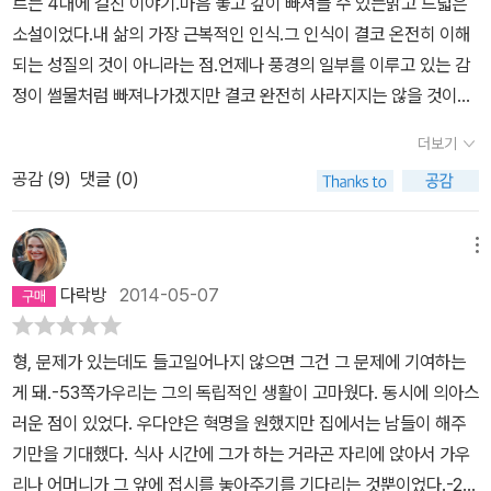
르는 4대에 걸친 이야기.마음 놓고 깊이 빠져들 수 있는맑고 드넓은
무 것도 아니었던 둘의 사이는 더는 기대할 수 없는 상태로 치닫는다.
우다얀이 독재 정부에 항거하는 반정부 운동에 가담하면서 발생한다.
서 경찰에게 총살을 당한다. 동생의 죽음으로 인도에 돌아온 수바시
소설이었다.내 삶의 가장 근복적인 인식.그 인식이 결코 온전히 이해
<스토너>를 읽을 때 답답했던 것처럼, <저지대>를 읽을 때에도 여자
수바시는 우수한 성적으로 대학을 졸업해 좋은 직장을 얻고 경제적
는 부모가 우다얀의 아이를 가진 가우리를 구박하는 것을 알고 그녀
되는 성질의 것이 아니라는 점.언제나 풍경의 일부를 이루고 있는 감
가 조금만 마음을 열고 노력을 한다면 충분히 행복한 가정을 이룰 수
안정을 이루고 부모님에게 걱정을 끼치지 않는 것이 최선이라고 믿는
를 자유롭게 해주기 위해 결혼을 하고 함께 미국으로 돌아간다. 가우
정이 썰물처럼 빠져나가겠지만 결코 완전히 사라지지는 않을 것이라
도 있었을 텐데 안타까운 생각이 들었다. 하지만 여자의 깊은 상실과
다. 반면 우다얀은 지금 당장 고생하더라도 사회의 변혁을 이루어 못
리는 도피의 수단으로 수바시를 선택했지만 불행한 결혼 생활을 이어
는 점.줌파 라히리의 섬세하고 담백하며 사려 깊은 언어들이 고요하
두 남자의 차이, 그리고 결코 가족이라는 이름으로 설레는 사랑을 대
사는 사람들이 잘 살 수 있는 세상을 만들어야 한다고 믿는다. 결국 수
더보기
가고 딸 벨라와의 관계도 순탄하지 않다. 결국 가우리는 공부를 지속
게내면을 들여다보게 해 주었다.무엇인가를 잃고 얻고의 반복된 과정
신할 수는 없을 인간의 감정을 알기에 여자를 이해할 수도 있었다.어
바시는 미국 유학길에 오르고 우다얀은 취업을 하지 않은 채 정치 운
하기 위해 가족을 버리고 집을 떠나 새로운 삶을 살게 된다. 남겨진 수
공감 (
9
)
댓글 (0)
이 삶이라면 어떻게 감내하며 만들어가면 좋을지지혜의 장막을 들춰
떠한 전망도 하기 힘든 현재의 순간만이 그녀의 이해의 범위를 벗어
동에 힘을 쏟으며 형제의 인생은 전혀 다른 방향으로 향한다. 여기까
바시와 벨라는 가우리로 인해 아픈 상처를 지니고 살아간다. 동생의
엿 본 기분이랄까..˝ 거미는 자신의 실로써 공간의 자유에 이른다.˝
났다. 그것은 자신의 어깨 바로 위처럼 눈에 보이지 않는 사각지대 같
지만 보면 한국의 전후 문학과 크게 다르지 않아 보인다. 경제적 안정
갑작스러운 죽음은 형과 아내, 딸, 부모의 삶까지 황폐하게 만들었다.
은 것이었다. 시야에 생긴 공백 같은 것이었다. 하지만 미래는 눈에 보
메뉴
이 우선이라고 믿는 형과 민주화 운동에 투신한 동생(또는 그 반대)의
무미건조한 삶을 사는 수바시와 가우리의 불안한 삶은 읽는 내내 조
였으며 감긴 실이 풀어지듯 계속 풀려 나갔다. 그녀는 그 미래에 눈을
갈등은 한국 소설에도 자주 나왔던 설정이다. <저지대>의 장점은 이
다락방
2014-05-07
마조마했다. 자신의 미래를 위해 가족을 버리고 단절된 삶을 살았던
감고 싶었다. 자기 앞에 놓인 날과 달들이 끝나 버리기를 바랐다. 그러
야기의 무대가 미국으로 옮겨가면서부터 드러난다. 우다얀이 짧은 생
가우리에게 연민도 생긴다. 가우리의 삶을 통해 현재의 내 삶을 투영
나 자신의 남은 생애는 계속해서 현재가 되어 나타났고 시간은 끊임
을 마치자 수바시는 우다얀의 아내 가우리를 미국으로 데려와 살게
형, 문제가 있는데도 들고일어나지 않으면 그건 그 문제에 기여하는
해 본다. 저지대의 트라우마는 시간이 지나면 각자의 방식대로 조금
없이 증식했다. 그녀는 자신을 의지와는 반대로 미래를 예상할 수 밖
한다. 가우리는 수바시의 배려를 사랑으로 받아들이지 못해 괴로워한
게 돼.-53쪽가우리는 그의 독립적인 생활이 고마웠다. 동시에 의아스
씩 치유하며 살아갈 것이다. 한 줄기 빛이 보인다. 수바시도 가우리도,
에 없었다. 그녀에게는 오늘 하루가 다음날로 이어지지 않기를 바라
다. 수바시가 아버지인 줄 아는, 우다얀과 가우리의 딸 벨라는 자신의
러운 점이 있었다. 우다얀은 혁명을 원했지만 집에서는 남들이 해주
딸 벨라도 새로운 사랑을 해야만 한다.
그녀는 우다얀이 없을 때
는 열망이 있었다 .그러나 그것은 다음날로 이어 질 거라는 확신과 결
마음 한구석이 항상 허전한 이유를 궁금해한다. 작가는 이들 각각의
기만을 기대했다. 식사 시간에 그가 하는 거라곤 자리에 앉아서 가우
또다시 자기 자신에 대한 생각에 잠겼다. 책과 함께할때 가장 편안함
합된 열망이었다. 그것은 숨을 참고 멈추는 것과 같은 것이었다. 우다
시점을 번갈아 보여주면서 한 인간의 존재 또는 부재가 남기는 여파
리나 어머니가 그 앞에 접시를 놓아주기를 기다리는 것뿐이었다.-20
을 느끼는 사람이었다. 프레지던시 대학도서관의 천장이 높고 시원한