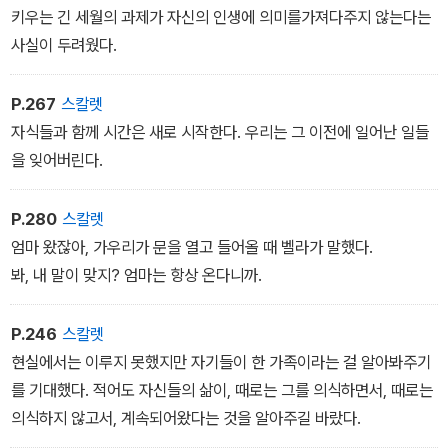
남편인 한 사람의 죽음 때문에 남은 가족이 어떤 상실감을 겪어나가
녁을 준비하기 시작했다. 쌀을 식사량에 알맞게 덜어내서 조리대에
키우는 긴 세월의 과제가 자신의 인생에 의미를가져다주지 않는다는
는지, 거기서 어떤 선택이 비롯하며 어떤 인생행로가 뒤따르는지 세
놓인 냄비에 넣고 물을 부었다. 양파와감자 껍질을 까고 렌즈콩에서
사실이 두려웠다.
월의 흐름에 따라 직선적으로 그려나간다.
이물질을 추려내고 나서 또 하루의 저녁 식사를 준비했으며, 그러고
나면 벨라에게 밥을 먹였다.
P.267
스칼렛
지난 작품들에서 개인의 문화적 배경과 인간관계를 인종과 국적을 넘
가우리는 상대적으로 어렵지 않은 이런 집안일이 왜 그리도 가혹하게
자식들과 함께 시간은 새로 시작한다. 우리는 그 이전에 일어난 일들
어 보편적 문법으로 파고든 작가답게, 줌파 라히리는 인도의 현대사
느껴지는지 도무지 이해할 수 없었다. 일을 끝내고 나면 왜 그들이 자
을 잊어버린다.
를 작품에 끌어오면서도 그 안에서 살아가는 개개인의 기억과 상처
신을 고갈시키는지 이해가 되지 않았다.
그 인간적 정서를 정교하고 섬세하게 더듬는다.
P.280
스칼렛
엄마 왔잖아, 가우리가 문을 열고 들어올 때 벨라가 말했다.
봐, 내 말이 맞지? 엄마는 항상 온다니까.
P.246
스칼렛
현실에서는 이루지 못했지만 자기들이 한 가족이라는 걸 알아봐주기
를 기대했다. 적어도 자신들의 삶이, 때로는 그를 의식하면서, 때로는
의식하지 않고서, 계속되어왔다는 것을 알아주길 바랐다.