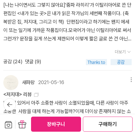
을 제외하고는 자신은 능동적으로 이런 길을 선택해왔다.자신은 수바
[나는 나이면서도 그렇지 않아요]‘줌파 라히리‘가 이탈리아어로 쓴 단
여주는 시스템을 마련하면서 여성의 지위가 확연히 달라지는 계기를
시와 결혼했고, 벨라를 포기했다. 자신은 또 다른 모습의 자기 자신을
편집인 <내가 있는 곳>은 내가 읽은 작가님의 세번째 작품이다. (축
맞았다. -102~103처음부터 이 얘기를 하려던건 아닌데, 이런 저런
만들어냈다. 이러한 전환을 관철하기 위해 엄청난 대가를 치러야 했
복받은 집, 저지대, 그리고 이 책) 단편집이라고 하기에는 왠지 에세
인용문 읽다보니 얼마전에 미성년자 그루밍으로 언급되던 남자연예
다. 자신의 삶을 켜켜이 쌓아왔지만 결과적으로 삶은 발가벗겨졌고,
이 또는 일기에 가까운 작품집이다.모국어가 아닌 이탈리아어로 써서
인에 대해 sns 에서 본 댓글들이 생각났다. 이 범죄에 대해 무슨 실드
결국 혼자가 되었다.382쪽수바시 인생에는 세 명의 여자가 등장한
그런가? 문장을 길게 쓰는게 제한되어 이렇게 짧은 글로 쓴 건 아닌
가 가능하단 말인가 했는데, 여전히 그를 믿고 기다리겠다는 팬들의
다. 아들을 잃고 황폐해진 어머니 비졸리, 그리고 첫 번째 남편을 잃고
지 하는 생각이 든다. 총 46개의 단편 모음인데, 제일 긴 단편이 7페
댓글도 많더라. 이미 지나간 일이라며.. 내가 도대체 어떤 세상을 살고
더보기
그의 형을 남편으로 받아들인 가우리, 그녀의 딸인 벨라. 자신에게 주
이지 이다.그렇다고 작품의 질이 떨어지는 것은 아니다. 어느 페이지,
있는가 .. 그리고 그들은 공개된 사진에서 그가 설거지를 한 것에 대해
공감 (
24
)
댓글 (9)
어진 시간과 공간을 전적으로 받아들이고 아들을 상실한 삶의 고통에
어느 단편을 펼치더라도 줌파 라히리 특유의 감성을 잘 느낄 수 있다.
감탄하고 있었다. 설거지까지 해주다니 너무 다정한 남친이라는거다.
휩쓸려 자신을 잃고 마는 비졸리와 대조적으로 남편을 잃고 스스로
오히려 더 절제되어 쓰인 문장이다 보니 더 임팩트 있게 표현되어 있
아니, 다들.. 어떤 남자랑 연애하셨던 혹은 연애하시는 거에요? 설거
딸을 버리면서도 자신의 삶을 붙잡는 가우리는 의지적이며 주체적인
다.내가 느낀 이 작품의 주된 감정은 ‘고독‘이었다. 혼자서 살아가는
새파랑
2021-05-16
메뉴
지에 그렇게 감탄할만한가요? 나원참.. 49년생 저희 아버지, 가부장
여성으로 보인다. 그녀가 했던 과감한 선택은 그녀의 딸 벨라의 삶에
주인공은 그가 있는 곳에서, 그가 보는 것에서, 그의 생각 속에서 항상
제에 찌든 아버지도 설거지는 하십니다. 물론 그것은 엄마와 나의 훈
<저지대> 리뷰
도 영향을 미친다. 벨라는 자신의 성장 배경을 인정하고 결혼이라는
혼자 있음이 느껴진다.[머물기보다는 나는 늘 도착하기를, 아니면 다
련으로 가능한 것이었지만. 남자로 살기 참 쉽네, 자기가 먹은거 설거
뒤로가
나에게 있어서 아주 소중한 사람이 소멸되었을때, 다른 사람이 아주
제도를 섣불리 받아들이지 않는다. 그리고 자발적으로 홀로 딸을 낳
시 들어가기를, 아니면 떠나기를 기다리며 언제나 움직인다. 쌓다가
기
지만 해도 졸 멋지고 나이스하고 스위트한 가이 되어있어.. 여자들은
소중한 사람을 대체 하는게 가능할까?이제 더이상 존재하지 않는 소
아 키우는 선택을 한다.소설은 비졸리에서 가우리로, 그리고 벨라로
푸는 발밑의 작은 여행 가방, 책 한권을 넣어둔 싸구려 손가방. 우리가
늘상 하는 일인데. 집 밖에서 일하고 와도 해야 되고 애기를 보다가도
중한 옛 사람의 그림자 때문에, 모든걸 버리고 나에게 손을 내민 새로
시간과 공간(인도에서 미국)의 변화를 따라 여성의 삶이 변해가는 추
보관함담기
선물하기
스쳐 지나지 않고 머물 어떤 곳이 있을까?] 189페이지그렇다고 이러
장바구니
구매하기
해야되고 주말에도 해야 되고 주중에도 해야되는데, 어쩌다 남자가
운 사람을 배신한다면 나는 나쁜 사람일까?줌파 라히리의 두번째 장
이를 그려 보여 준다. 수동적으로 운명을 받아들이는 비졸리에서 적
한 감정이 단순히 외로움을 표현한 것은 아니다. 혼자이지만 어떻게
설거지하면 졸 멋진 남자가 되다니.. 하하하하하하하하하하하. 그런