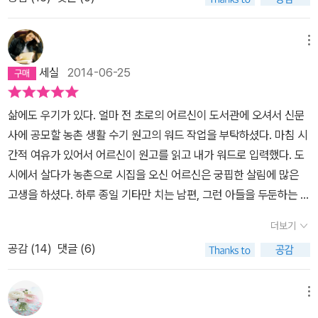
를 제공했다. 자신의 방의 믿음직한 고요, 저녁의 변함없는 정적, 자신
이 노력한 만큼 결과를 얻게 될 것이며 어떤 방해도 어떤 뜻밖의 일도
없을 것이라는 약속 등이 친구가 되었다. 그 친구들은 날마다 하루가
메뉴
끝날 무렵에 그녀를 반겨 맞았으며 밤이면 그녀 곁에 조용히 누웠다.
세실
2014-06-25
376얼마전에 <스토너>를 읽을 때도 그녀를 떠올렸었다. 책은 3인칭
시점이지만 가우리의 남편 수바사의 시점에서 주로 쓰였다. 가우리는
삶에도 우기가 있다. 얼마 전 초로의 어르신이 도서관에 오셔서 신문
수바사의 아우 우디얀과 결혼했던 여자다. 형제는 정치적으로 혼란한
사에 공모할 농촌 생활 수기 원고의 워드 작업을 부탁하셨다. 마침 시
60년대 인도 캘커타의 한 마을에서 자랐는데 형 수바사는 순종적이
간적 여유가 있어서 어르신이 원고를 읽고 내가 워드로 입력했다. 도
고 책임감있는 <스토너>의 주인공과 같은 성격이지만 아우 우디안은
시에서 살다가 농촌으로 시집을 오신 어르신은 궁핍한 살림에 많은
열정적이고 자주적이며 매력적인 성격으로 가우리와 사귀다가 결혼
고생을 하셨다. 하루 종일 기타만 치는 남편, 그런 아들을 두둔하는 시
을 하지만, 혁명을 꿈꾸었고, 새신부 가우리와 뱃속의 아이를 홀로 남
엄니의 시집살이를 견딘 이야기를 풀어 놓을 때는 설움이 복받치셨는
긴채 경찰에 쫓기다 저지대 늪에 숨어 숨진다. 우디안이 죽고, 가우리
더보기
지 목소리가 떨리며 목이 메이신다. 이제는 커다란 복숭아 과수원이
가 집으로 오자 자신의 부모는 가우리를 학대하고 아이가 태어나면
공감 (
14
)
댓글 (6)
있고 남편은 농사일을 열심히 하며, 든든한 아들이 있다는 결론에 이
가우리를 쫓아낼 것임을 알고, 가우리와 결혼하여 미국으로 떠난
르러서는 내가 다 뿌듯했다. 어르신의 삶에서 시집살이와 고된 농사
다. 수바시는 아우가 죽기 전 가우리를 감히 탐낼 수도 없을만큼 지적
일을 견딘 시기는 세차게 내리는 폭우처럼 우기였을 것이다. 우기가
메뉴
인 매력을 느꼈을 것이다. 아우가 죽자 물론 아우의 아이, 아우의 여자
끝난 자리에는 빠져 나가지 못하고 고여 있는 물웅덩이가 곰삭은 상