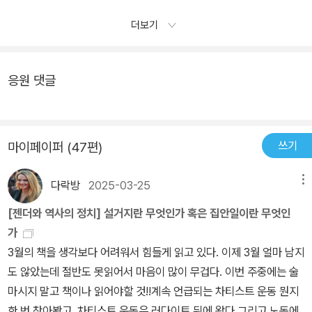
1/21..
그만큼 작가가 그려놓은 정경에 흡수될 수 있었단 거다. 다만 한 가지
처럼 자기만의 집을 짓는 행위. 그것이 그녀의 소설 쓰기가 아닐까 짐
았지만 결국 가장 잔인하게 아들의 죽음도 목격하는 그녀만의 공간이
단점이 있다면 길다는 것.가독성이 떨어지거나 한 것은 아닌데 책 자
더보기
작해본다.줌파 라히리의 장편 소설 <저지대>는 3대에 걸친 삶과 소
다, 책은 세 사람 그리고 그 주변의 사람들을 이야기하지만공간을 이
체가 무겁다 보니 목이 뻐근하고 손목도 아프다.달리 생각해보면 책
용돌이를 다루는 대하소설 성격의 작품이다. 인도의 정치 사회적 격
야기하고 시간을 이야기하며사람이 공간과 시간 속에서 어떤 무늬를
자체가 긴 것이 아니라 편집시의 판형과 여백 조절 등으로 그리 된 것
변의 시대에 캘커타에서 태어나고 자란 수바시. 그는 한 살 터울인 남
그리고 서로의 무늬에 침범하는지 선명하게 보여준다,저지대에 고여
응원 댓글
같은데...뭐 아무튼. 김진규 씨의 '달을 먹다' 라니 마니카의 '쌀의 여
동생 우다얀과 한 몸처럼 성장했다. 하지만 성인이 되어 정치적 입장
서 흐르지 않은 물처럼 때로는 서로 멈춰서 엉기기도 하지만 끝내 말
신' 등 담담한 시선으로 그려진 가족화를 보는 것을 좋아하는 분이라
에 차이가 생기면서 둘의 삶은 갈라진다. 수바시는 학업을 지속하기
라버린 저지대의 물기처럼 그렇게 제각각의 삶으로 돌아간다, 두께에
면 적극 추천하는 책.허나 몇 대에 걸친 가족의 암흑사와 가족 내의 암
위해 미국 로드 아일랜드로 유학을 떠나고 우다얀은 캘커타에 남아
비해 쉽게 읽혔고 쉽게 읽힌데 비해 오래오래 생각하게 한다,단편보
투 등을 좋아하는 분이라면 읽기 전 다시 생각해 볼 것을 권하는 바이
정치 운동에 가담한다. 그러던 중 가우리를 만나 부모의 반대를 무릅
다 별로야 별로야... 하고 중얼거리면서 마지막장을 덮었고 그리고 그
쓰기
마이페이퍼 (47편)
다.
쓰고 결혼하지만 결혼 2년 차 우발적 사고로 경찰에게 살해당하고 만
말은 이제 안하기로 한다 더 낫다 아니다 라는 평가가 의미가 없다,그
다.우다얀의 사망 소식에 인도로 돌아온 수바시, 우다얀의 아이를 품
녀는 좋겠다,이제 하고 싶은 말을 다하지 않았을까? 그런 생각이 문
다락방
2025-03-25
메뉴
고 있는 가우리에게 책임을 느낀다. 부모님의 냉대와 인도의 정치 상
득 든다,다음 책은 어쩌면 조금 오래 시간이 걸릴지도 모르겠다,
[젠더와 역사의 정치] 설거지란 무엇인가 혹은 집안일이란 무엇인
황으로부터 그녀와 아이를 보호하기 위해 그는 동생의 아내와 결혼을
가
결심하고 그녀를 미국으로 데려온다.가우리는 자신과 아이를 위해 수
3월의 책을 생각보다 어려워서 힘들게 읽고 있다. 이제 3월 얼마 남지
바시의 제안을 수락하지만 그와 결혼을 하고도 그를 남편으로 받아들
도 않았는데 절반도 못읽어서 마음이 많이 무겁다. 이번 주중에는 술
일 수 없다는 사실을 깨닫는다. 또한 벨라를 낳은 후 철학 공부를 병행
마시지 말고 책이나 읽어야할 것!!계속 언급되는 차티스트 운동 뭔지
하면서 아이의 엄마로 자신의 존재를 견디는 것도 불가능하다고 느낀
한 번 찾아봤고. 차티스트 운동은 러다이트 뒤에 왔다.그리고 노동에