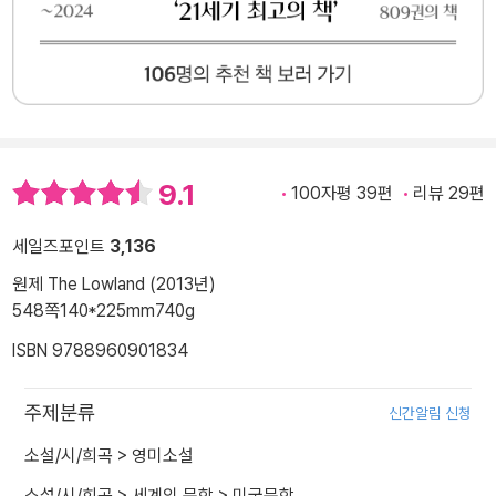
9.1
100자평 39편
리뷰 29편
세일즈포인트
3,136
원제 The Lowland (2013년)
548쪽
140*225mm
740g
ISBN 9788960901834
주제분류
신간알림 신청
소설/시/희곡
>
영미소설
소설/시/희곡
>
세계의 문학
>
미국문학