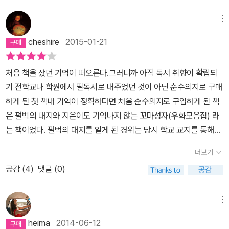
00파운드의 정기적인 수입이라고 했다. 자기만의 방을 가지려면 돈
는 생각을 했던 거 같다그렇게 버려두고 계절은 바뀌었다,그리고 어
이 있어야 하고, 돈이 없으면 돈을 벌어오는 남자와 방을 공유해야 한
제 다 읽었다, 내 예상이 맞는 부분이 있고 아닌 부문도 있었다,이렇게
메뉴
다. 소설에서 여자는 남자의 돈을 사용하며 남자와 남자의 형과 자신
3대에 걸친 이야기가 펼쳐지리라고는 생각하지 못했다,우다얀과 수
cheshire
2015-01-21
의 아이를 방치하고 혼자만의 방을 소유한다. 그러므로 끝은 결론은
바시의 이야기는 맞았지만 그 주변 인물들의 이야기 가우리의 등장은
정해져 있다. 공주로 태어나지 않는 이상, 그것이 받아들여질 리가 있
예상치 못했다 인도에 남아 혁명에 가담한 적극적이지만 서툴렀던
처음 책을 샀던 기억이 떠오른다.그러니까 아직 독서 취향이 확립되
는가, 그러나 그녀에겐 선택의 여지가 없다. 뱃속의 아이 때문에 죽은
우다얀현실을 생각하고 미국으로 떠났지만 내내 이방인으로 돌면서
기 전학교나 학원에서 필독서로 내주었던 것이 아닌 순수의지로 구매
남편의 형과 결혼해 이민 온 그녀가 수동적으로 던져진 삶을 받아들
마음 한 구석에 빚진 기분을 평생 안고 살아가는 수바시그들 사이에
하게 된 첫 책내 기억이 정확하다면 처음 순수의지로 구입하게 된 책
이는 것 말고 무엇을 할 수 있는가. 그런 환경에서 돈을 벌지 못하는
서 아내로 제수로 다시 아내로 살아내다 자기 삶을 찾아 떠나버린 가
은 펄벅의 대지와 지은이도 기억나지 않는 꼬마성자(우화모음집) 라
여자에게 글을 쓰려면 정기적인 수입과 자기만의 방을 가져야 한다고
우리그리고 그들의 아이 벨라 모두가 제각각 제가 서있는 곳에서 자
는 책이었다. 펄벅의 대지를 알게 된 경위는 당시 학교 교지를 통해서
말하는 것은 무의미하다. 그녀에게 주어진 환경 속에서 그녀가 선택
기가 바라보는 곳을 향해 삶을 시작한다,그 시작점은 같았을 지라도
였다고 기억한다.교지에 한 때 같은 반이었던 아는 아이의 이름이 실
한 것은 스스로 방세를 낼 수 있는 정기적인 수입을 가질 수 있는 길을
한걸음 한걸음 내딛여짐에 따라 방향이 달라지고 무늬가 달라졌다,형
더보기
렸고 그 아이가 쓴 글이었는지아니면 그 아이의 글 옆에 있던 모르는
가는 게 아니었을까. 그것을 위해 그녀가 한 선택은 사회적인 눈으로
제였어도 부부였어도 그들은 제각각의 삶을 살아갔다,이야기는 우디
공감 (
4
)
댓글 (0)
아이의 글이었는지 흐릿하지만교지를 통해 누군가가 쓴 펄벅의 '대지'
보았을 때 니기적이었고, 남편은 그녀를 용서하지 못했다. 그런데 그
얀에게서 수바시에게서 가우리에서 그리고 벨라에게서 조금은 두
를 알게 되었고 호기심이 일어 구입하게 되었다.이후 만화에 빠져 살
러한 선택은 또한 둘 만의 문제로 끝나지 않는게 문제다. <스토너>에
형제의 엄마로부터 보여지고 느껴지고 생각나는 것들을 서술한다,각
기 전 혹은 무라카미 류의 책들을 모으기 전까지 내가 구입한 첫 책이
서 십대의 딸이 임신을 하고 이른 나이에 떠밀리듯 결혼을 하여 남편
메뉴
각 자기의 입장이 있다, 누구의 삶이 누구의 삶보다 못하다거나 누구
었다.아마 이청준의 '축제' 와 더불어. 그런 최초의 기억(?) 탓인지 내
을 잃고 중독자가 되는 것처럼 그녀와 죽은 남편 사이의 딸, 그리고 현
에게 피해만 준다고 할 수도 없엇다,물론 가우리는 많은 부분을 수바
heima
2014-06-12