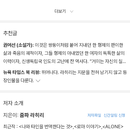
더보기
추천글
권여선 (소설가):
이것은 쌍둥이처럼 붙어 지내던 한 형제의 판이한
삶과 죽음의 궤적이자, 그들 형제의 아내였던 한 여자의 독특한 삶의
이력이자, 신생독립국 인도의 고난에 찬 역사다. “거미는 자신의 실로
써 공간의 자유에 이른다”는 소설 속 문장처럼, 줌파 라히리는 자신만
뉴욕 타임스 북 리뷰:
뛰어나다. 라히리는 지문을 전혀 남기지 않고 등
의 언어의 실로써 광활하고 다채로운 서사의 차원을 열어젖혔다. 담
장인물을 다룬다.
백하고 사려 깊은 문장들, 제 운명을 뒤흔들고 파괴하는 매력적인 인
물들, 청춘의 신념과 고뇌가 낳은 사랑과 증오의 비극들은, 인도만이
아닌, 독립과 전쟁과 분단을 거친 이 땅의 비극과도 닮았다. 과거는 흘
저자 소개
러가버리는 것이 아니라 저지대에 고여 있다 어느 순간 마법의 반지
지은이:
줌파 라히리
저자파일
신간알림 신청
처럼 우리의 현재 속에 고요히 맞물려 들어온다. 집을 향해 천천히 걸
어가던 우다얀이 총에 맞아 쓰러지는 마지막 장면을, 그가 죽어가면
최근작 :
<나와 타인을 번역한다는 것>
,
<로마 이야기>
,
<ALONE>