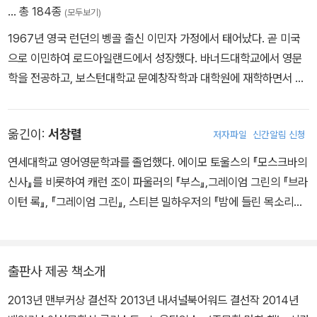
서 자기 생에 가장 아름다웠던 여름날의 손차양을 떠올리는 결말을
… 총 184종
(모두보기)
잊을 수 없다. 오랜만에 마음 놓고 깊이 빠져들 수 있는 맑고 넓은 소
1967년 영국 런던의 벵골 출신 이민자 가정에서 태어났다. 곧 미국
설을 만났다.
으로 이민하여 로드아일랜드에서 성장했다. 바너드대학교에서 영문
학을 전공하고, 보스턴대학교 문예창작학과 대학원에 재학하면서 단
편소설을 쓰기 시작했다. 같은 대학에서 르네상스 문화 연구로 박사
학위를 받았다. 1999년 첫 소설집 『축복받은 집』을 출간하며 그해
옮긴이:
서창렬
저자파일
신간알림 신청
오헨리 문학상과 펜/헤밍웨이상을, 이듬해 퓰리처상을 수상했다. 20
03년 출간한 장편소설 『이름 뒤에 숨은 사랑』은 ‘뉴요커들이 가장 많
연세대학교 영어영문학과를 졸업했다. 에이모 토울스의 『모스크바의
이 읽은 소설’로 뽑혔고 전미 베스트셀러를 기록했다. 2008년 출간
신사』를 비롯하여 캐런 조이 파울러의 『부스』,그레이엄 그린의 『브라
한 소설집 『그저 좋은 사람』은 프랭크오코너 국제단편소설상을 수상
이턴 록』, 『그레이엄 그린』, 스티븐 밀하우저의 『밤에 들린 목소리
했고 〈뉴욕타임스〉 선정 ‘2008년 최우수 도서 10’에 들었다. 2013
들』, 조이스 캐럴 오츠 외 작가 40인의 고전 동화 다시 쓰기 『엄마가
년 두 번째 장편소설 『저지대』를 출간했다. 가족과 함께 로마에서 거
날 죽였고, 아빠가 날 먹었네』, 줌파 라히리의 『축복받은 집』, 『저지
주했던 경험을 계기로 이탈리아어로 쓴 산문집 『이 작은 책은 언제나
대』, 시공로고스총서 『아도르노』, 『촘스키』, 『아인슈타인』, 『피아제』,
출판사 제공 책소개
나보다 크다』 『책이 입은 옷』, 소설집 『내가 있는 곳』 『로마 이야기』
자크 스트라우스의 『구원』, 데일 펙의 『마틴과 존』, 스콧 피츠제럴드
등을 출간했다. 프린스턴대학교를 거쳐 현재 바너드대학교에서 학생
2013년 맨부커상 결선작 2013년 내셔널북어워드 결선작 2014년
작품집 『어느 작가의 오후』 등을 우리말로 옮겼다.
들을 가르치고 있다. 미국과 이탈리아를 오가며 생활 중이다.