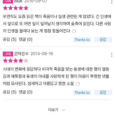
Blue
2016-09-07
은 작가 자신이 인도와 미국의 경계인이라는 점, 다문화의 유산이라
메뉴
는 점이다. 『저지대』를 발표한 뒤인 2014년 1월, <타임스오브인디아
>와 가진 인터뷰에서 그녀는 미국 출판계를 비판하며 이렇게 말했다.
우연히도 요즘 읽은 책이 죽음이나 일생 관련된 게 많았다. 긴 인생에
“미국 시장에 번역물이 적다는 건 부끄러운 일입니다. (…) 미국 밖에
서 앞으로 또 어떤 일이 일어날지 생각하며 숨죽여 읽었다. 다른 사람
서 살아보면 관점이 완전히 달라질 겁니다.” 줌파 라히리는 인도계 미
의 인생을 들여다 보는 게 점점 힘들어진다
국인이라는 혼란스러운 경험을 트인 관점으로 승화했다. 그러기에 지
공감 (
5
)
댓글 (0)
역과 인종에 갇히지 않는 작품들을 쓸 수 있었다. 『저지대』 역시 그 결
과물이다. 『저지대』를 한창 집필할 때 그녀는 가족과 로마에서 생활
은하은수
2014-08-16
메뉴
했다. 고국이 되어버린 미국에서 벗어나 또 한 번 이방인이 된 일이
『저지대』를 쓰는 데 힘을 불어넣었고, 편견에서 벗어난 눈으로 인도
시대의 변화에 응답하다 비극적 죽음을 맞는 동생에 대한 형의 열등
의 거친 현대사와 개인들의 삶을 침착하게 스케치할 수 있었다. 그 성
감과 애틋함과 동생의 아내를 사랑하게 된 형의 마음이 투명한 냇물
취는 유수 언론의 다음과 같은 찬사에서 드러난다. “비범하다. 책을
처럼 묘사된다. 섬세하고 아름답고 찡한 소설
읽고 있다는 것을 잊어버릴 만큼 명료하고 투명한 산문.” - <뉴스위
공감 (
5
)
댓글 (0)
크> “우아하고 한결같다. 참으로 정치하다. 라히리의 문장은 무자비
할 정도로 명료하다. 그녀는 위대한 미국 작가로 확고하게 자리 잡았
다.” - <시카고트리뷴> “대단히 잘 쓴 이 소설의 주제는 사랑, 혁명,
더보기