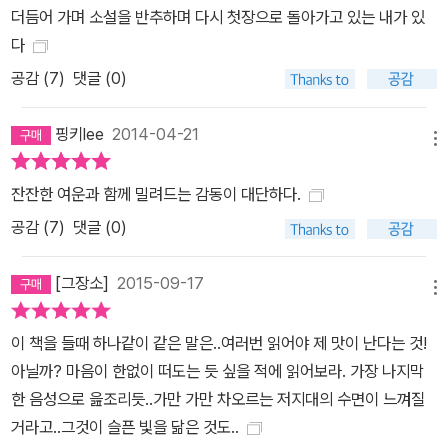
가 나온다. 좁은 길과 주로 중산층이 사는 집들이 빽빽이 들어선 곳이
더듬어 가며 소설을 반추하며 다시 첫장으로 돌아가고 있는 내가 있
다. 한때 이 주거지 안에 길쭉한 연못 두 개가 나란히 있었다. 연못 뒤
다
로는 그리 넓지 않은 저지대가 펼쳐져 있었다. 우기가 끝나면 연못의
공감 (
7
)
댓글 (0)
수위가 높아져서 두 연못 사이에 쌓은 제방이 보이지 않았다. 저지대
에도 1미터 안팎의 깊이로 빗물이 들어찼으며, 물은 오랫동안 그대로
핑키lee
2014-04-21
고여 있었다. -13쪽 소설의 시작이 암시하듯 등장인물들의 삶은 얼핏
메뉴
운명대로 정해진 길을 걷는 듯하다. 하지만 줌파 라히리의 이야기는
잔잔한 여운과 함께 밀려드는 감동이 대단하다.
결론만을 향해 맹렬히 치닫지 않는다. 그보다는 인물들 각각의 삶을
공감 (
7
)
댓글 (0)
장마다 번갈아 배치하여 특정인 중심의 서사에 제동을 걸고, 인생에
는 다양한 관점과 기억, 다양한 기로의 순간이 있음을 차분하게 보여
[그장소]
2015-09-17
준다. 삶이란 시간과 기억이 쌓여 사후적으로 의미를 띠는 것이듯, 여
메뉴
러 인물의 관점을 모아 삶의 총체를 빚어내는 『저지대』 역시 마지막
장을 덮기 전까지는 저마다의 선택과 행동을 섣부르게 가치판단하기
이 책을 들때 하나같이 같은 말은..여러번 읽어야 제 맛이 난다는 것!
어렵다. 마지막 장을 덮은 뒤에도 각자의 삶이 옳았는지 말하기는 힘
아닐까? 마음이 한없이 떠도는 듯 싶을 적에 읽어보라. 가장 나지막
든데, “현재진행형처럼, 점묘파 그림처럼”(<뉴욕리뷰오브북스>) 지
한 음성으로 읊조리듯..가만 가만 차오르는 저지대의 수면이 느껴질
나온 장면들이, 기억의 속성이 그렇듯, 불쑥불쑥 튀어나와 아릿한 감
거라고..그것이 슬픈 빛을 닮은 것도..