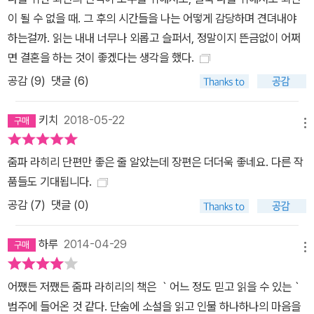
들여다본다. 영국 식민지에서 벗어나 독립국으로서 기반을 마련해가
이 될 수 없을 때. 그 후의 시간들을 나는 어떻게 감당하며 견뎌내야
던 6, 70년대 인도와 미국이 주 배경으로, 시대와 개인, 개인과 개인
하는걸까. 읽는 내내 너무나 외롭고 슬퍼서, 정말이지 뜬금없이 어쩌
의 관계를 2000년대에 이르기까지 침착한 눈길로 묵묵히 따른다. 영
면 결혼을 하는 것이 좋겠다는 생각을 했다.
국인이 드나들던 골프장과 인도인 촌락 사이에 자리한 저지대. 그곳
공감 (
9
)
댓글 (6)
은 식민지였던 인도와 독립국 인도를 가르는 상징적 경계이자 형제의
어릴 적 추억이 각인된 곳이며, 동생 우다얀이 끝내 목숨을 잃은 장소
키치
2018-05-22
다. 우기가 끝나면 저지대에 고이는 물처럼, 형 수바시와 아내 가우리
메뉴
그리고 부모님의 머릿속에는 동생 우다얀이 혁명 운동을 하다가 총살
당한 기억이 깊게 고였다. 이들은 우다얀과의 추억이 아로새겨진 캘
줌파 라히리 단편만 좋은 줄 알았는데 장편은 더더욱 좋네요. 다른 작
커타의 집에서, 또는 우다얀이 남긴 상처를 피해 멀리 미국 로드아일
품들도 기대됩니다.
랜드에서 나름의 삶을 살아간다. 집안일을 하고, 장을 보고, 일을 다니
공감 (
7
)
댓글 (0)
고, 사랑을 하는 평범한 일상이다. 하지만 한번 각인된 상처는 지우기
어렵고, 산 사람들의 뇌리에 남는다. 우다얀에 관한 기억은 아내 가우
하루
2014-04-29
메뉴
리와 딸 벨라, 나아가 벨라의 딸인 메그나의 삶에까지 대를 이어 영향
을 끼친다. 톨리클럽의 동쪽, 데샤프란 사시말 로드가 둘로 갈라지고
어쨌든 저쨌든 줌파 라히리의 책은 ｀어느 정도 믿고 읽을 수 있는｀
나면 조그만 회교성원이 보인다. 회교성원을 돌아가면 조용한 주거지
범주에 들어온 것 같다. 단숨에 소설을 읽고 인물 하나하나의 마음을