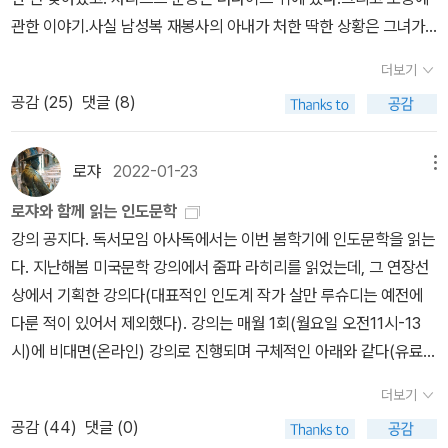
다. 수바시가 벨라와 함께 인도를 방문하는 사이 결국 그녀는 집을 떠
관한 이야기.사실 남성복 재봉사의 아내가 처한 딱한 상황은 그녀가
난다.가우리가 떠난 이후 벨라의 곁에서 아빠로서의 책임을 다하는
자신의 노동의 대가를 제대로 받지 못한다는 데서 비롯된 것이었다.
수바시, 엄마의 부재(떠남) 로 인한 상처와 아픔 속에 방황하며 성장
더보기
관습적인 배치들이 무지막지하게 디바뀌면서 남편은 아내의 착취자
하는 벨라, 가족을 떠나 고립된 생활 속에서 자신의 삶을 꾸려가는 가
공감 (
25
)
댓글 (8)
가 되었다. 남편은 아내를 부양하는 데 실패했을 뿐만 아니라, 아내가
우리 등 주요 인물의 삶이 정치 사회적 변화와 맞물려 변주되는 소설
가족 임금에서 자기 몫을 받는 것도 불가능하게 만들었다. 가정 기반
은 흡입력을 가지고 독자를 빨아들인다. 각 인물이 지닌 남다른 성장
생산에 대한 명확한 반대의 근거는, 그것이 남성과 여성 활동의 분리
로쟈
2022-01-23
메뉴
배경과 삶의 선택은 때로 독자를 당혹스럽게 한다. 하지만 줌파 라히
된 양식들을 침범하고 가족 구성원들에게서 각자가 지고 있는 고유한
리는 한 인간이 나이 들며 변해가는 과정의 보편성과 삶의 우발적 사
로쟈와 함께 읽는 인도문학
책임에 대한 통제력을 빼앗는다는 것이었다. -p.187데지레 게의 동
건이 드리우는 개별성을 절묘하게 엮어낸다. 섬세하고 치밀한 라히리
강의 공지다. 독서모임 아사독에서는 이번 봄학기에 인도문학을 읽는
료들은 사회적 공화국에 대한 자신들의 견해를 사회주의 페미니즘 경
식 서사는 그 자체로 타당성을 부여하며 나아간다. 독자는 이야기에
다. 지난해봄 미국문학 강의에서 줌파 라히리를 읽었는데, 그 연장선
향의 신문 [여성의 목소리]에 공유했다. 그들은 여성이 이혼할 수 있
깊숙이 연결될수록 옳고 그름을 판단할 수 없는 곤란함을 느낀다. 그
상에서 기획한 강의다(대표적인 인도계 작가 살만 루슈디는 예전에
고 자신의 임금을 통제하며, '이기적인 남편'의 지배를 거부할 수 있
리고 삶을 향해 던져지는 깊고 난해한 질문 앞에 걸음을 멈추게 된다.
다룬 적이 있어서 제외했다). 강의는 매월 1회(월요일 오전11시-13
고, '노동할 권리'를 누리면서 아이들과 가정을 돌볼 수 잇는 새로운
부모로부터 부과되는 역할, 형제 자매간 느끼는 의무와 경쟁심, 부모
시)에 비대면(온라인) 강의로 진행되며 구체적인 아래와 같다(유료강
사회를 요구했다. 자율적 개인이 된 여성은 사회적 존재로서 완전하
로부터 독립하는 과정과 부모됨, 낯선 환경에서 삶의 터전을 개척하
의이며 강의 문의 및 신청은 010-4601-6919 송진숙). 로쟈와 함께
게 이바지할 수 있다. '가족과 국가에서 해방되어 우리 스스로가 자신
더보기
거나 사랑하는 이를 잃는 아픔 속에서도 지속해야하는 삶. 성장 단계
읽는 인도문학1강 3월 14일_ 타고르, <고라> 2강 4월 11일_ 쿠쉬완
의 주인이 될 때, 책임을 다하기 위해 더 애쓰게 될 것이다.' -p.194이
공감 (
44
)
댓글 (0)
에 따라 짊어지게 되는 역할과 의무, 삶의 단계에 따라 마주하는 그 무
트 싱, <델리> 3강 5월 09일_ 로힌턴 미스트르, <적절한 균형> 4강
노동에 대한 부분에서는 [캘리번과 마녀]에서도 지적한 바가 있다. 여