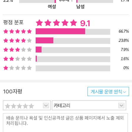
2.2%
다. “뛰어나다. 라히리는 지문을 전혀 남기지 않고 등장인물을 다룬
여성
남성
다.” - <뉴욕타임스 북리뷰> “『저지대』에서 중요한 것은 사회의 운명
이 아니라 개인의 삶과 개인의 행복에 관한 것이다. 누구보다도 투르
9.1
평점 분포
게네프가 그녀가 규정하는 문제를 잘 인식할 것이다. 라히리의 산문
66.7%
은 현재진행형처럼, 점묘파 그림처럼 전개된다.” - <뉴욕리뷰오브북
23.8%
스> 줌파 라히리와 『저지대』는 영국의 명망 있는 상으로 영어로 작품
7.9%
을 쓴 여성 작가에게 수여하는 베일리스여성문학상에 현재 후보로 이
름을 올린 상태다. 2013년 맨부커상 수상자인 엘리너 캐튼, 거장 마
1.6%
거릿 애트우드 등과 예심을 다투게 되며, 수상자는 2014년 6월 4일
0%
발표된다. 한편 줌파 라히리는 2010년 2월, 버락 오바마 미국 대통령
에 의해 예술인문대통령위원회 위원으로 지명되었다. 두 형제와 그들
100자평
게시물 운영 원칙
의 아내였던 여자가 이끌어가는 상실과 수용, 기다림의 현재진행형
삶 수바시와 우다얀은 인도 캘커타의 중산층 가정에서 태어난 15개
카테고리
월 터울의 형제다. 쌍둥이처럼 친밀한 사이지만 성격은 달라, 수바시
는 순종적이고 차분하며 우다얀은 자주적이고 열정적이다. 이들의 삶
은 서로 다른 대학을 다니고부터 뚜렷하게 갈림길을 걷는다. 수바시