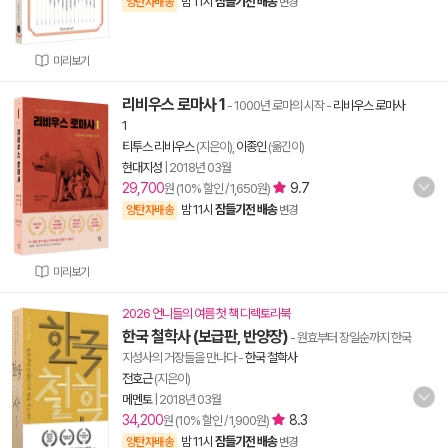
밤 11시
잠들기전 배송
양탄자배송
변경
미리보기
리비우스 로마사 1
- 1000년 로마의 시작
-
리비우스 로마사
1
티투스 리비우스
(지은이),
이종인
(옮긴이)
현대지성
|
2018년 03월
29,700
9.7
원 (10% 할인 / 1,650원)
밤 11시
잠들기전 배송
양탄자배송
변경
미리보기
2026 언니들의 여름 첫 책 디렉토리북
한국 철학사 (보급판, 반양장)
- 원효부터 장일순까지 한국
지성사의 거장들을 만나다
-
한국 철학사
전호근
(지은이)
메멘토
|
2018년 03월
34,200
8.3
원 (10% 할인 / 1,900원)
밤 11시
잠들기전 배송
양탄자배송
변경