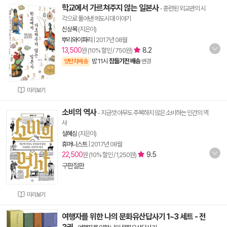
학교에서 가르쳐주지 않는 일본사
- 훈련된 외교관의 시
각으로 풀어낸 에도시대 이야기
신상목
(지은이)
뿌리와이파리
|
2017년 08월
13,500
8.2
원 (10% 할인 / 750원)
밤 11시
잠들기전 배송
양탄자배송
변경
미리보기
소비의 역사
- 지금껏 아무도 주목하지 않은 소비하는 인간의 역
사
설혜심
(지은이)
휴머니스트
|
2017년 08월
22,500
9.5
원 (10% 할인 / 1,250원)
구판절판
미리보기
여행자를 위한 나의 문화유산답사기 1~3 세트 - 전