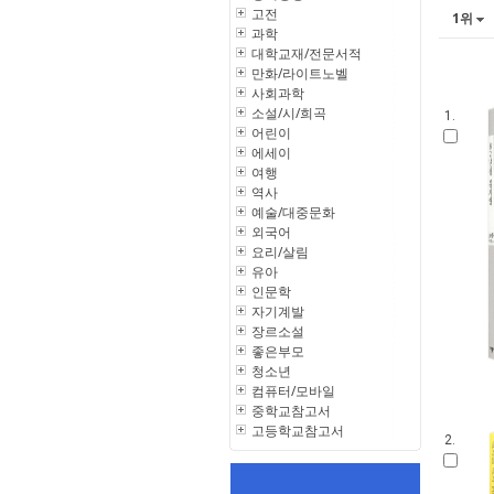
고전
1위
과학
대학교재/전문서적
만화/라이트노벨
사회과학
소설/시/희곡
1.
어린이
에세이
여행
역사
예술/대중문화
외국어
요리/살림
유아
인문학
자기계발
장르소설
좋은부모
청소년
컴퓨터/모바일
중학교참고서
고등학교참고서
2.