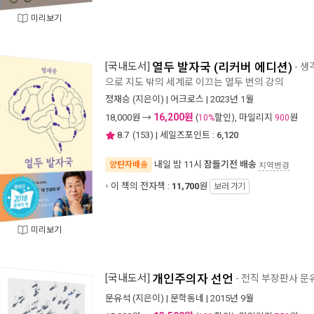
미리보기
[국내도서]
열두 발자국 (리커버 에디션)
- 생
으로 지도 밖의 세계로 이끄는 열두 번의 강의
정재승
(지은이) |
어크로스
| 2023년 1월
16,200원
18,000
원 →
(
할인), 마일리지
원
10%
900
8.7
(
153
) | 세일즈포인트 :
6,120
내일 밤 11시
잠들기전 배송
양탄자배송
지역변경
이 책의 전자책 :
11,700
원
보러 가기
미리보기
[국내도서]
개인주의자 선언
- 전직 부장판사 
문유석
(지은이) |
문학동네
| 2015년 9월