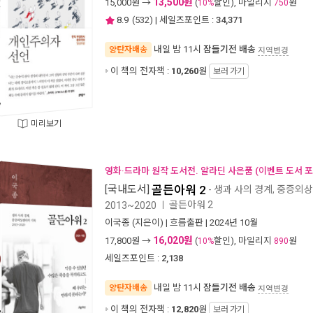
13,500원
15,000
원 →
(
할인), 마일리지
원
10%
750
8.9
(
532
) | 세일즈포인트 :
34,371
내일 밤 11시
잠들기전 배송
양탄자배송
지역변경
이 책의 전자책 :
10,260
원
보러 가기
미리보기
영화·드라마 원작 도서전. 알라딘 사은품 (이벤트 도서 포
[국내도서]
골든아워 2
- 생과 사의 경계, 중증외
골든아워 2
2013~2020
ㅣ
이국종
(지은이) |
흐름출판
| 2024년 10월
16,020원
17,800
원 →
(
할인), 마일리지
원
10%
890
세일즈포인트 :
2,138
내일 밤 11시
잠들기전 배송
양탄자배송
지역변경
이 책의 전자책 :
12,820
원
보러 가기