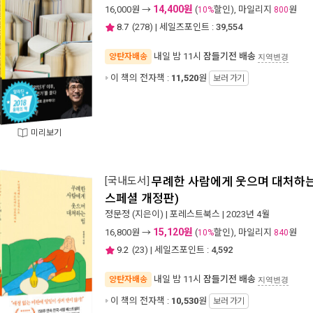
14,400원
16,000
원 →
(
할인), 마일리지
원
10%
800
8.7
(
278
) | 세일즈포인트 :
39,554
내일 밤 11시
잠들기전 배송
양탄자배송
지역변경
이 책의 전자책 :
11,520
원
보러 가기
미리보기
[국내도서]
무례한 사람에게 웃으며 대처하는 
스페셜 개정판)
정문정
(지은이) |
포레스트북스
| 2023년 4월
15,120원
16,800
원 →
(
할인), 마일리지
원
10%
840
9.2
(
23
) | 세일즈포인트 :
4,592
내일 밤 11시
잠들기전 배송
양탄자배송
지역변경
이 책의 전자책 :
10,530
원
보러 가기