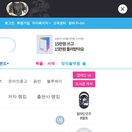
로그인
회원가입
마이페이지
고객센터
장바구니
(0)
투비컨티뉴드
펀드
북플
서재
창작플랫폼
투비컨티뉴드
알라딘 us
즈
온라인중고
음반
블루레이
도서관 사서
저자 랭킹
출판사 랭킹