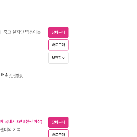
죽고 싶지만 떡볶이는
ㅣ
장바구니
바로구매
보관함
 배송
지역변경
함 국내서 3만 5천원 이상)
장바구니
상센터의 기록
바로구매