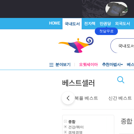
HOME
전자책
만권당
외국도서
국내도서
첫달무료
국내도
분야보기
오뒷세이아
추천마법사
베
베스트셀러
어제 베스트
특가 베스트
북플 베스트
신간 베스트
종합
종합
건강/취미
경제경영