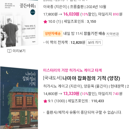
이국종
(지은이) |
흐름출판
| 2024년 10월
16,020원
17,800
원 →
(
할인), 마일리지
원
10%
890
10.0
(
1
) | 세일즈포인트 :
3,150
내일 밤 11시
잠들기전 배송
양탄자배송
지역변경
이 책의 전자책 :
12,820
원
보러 가기
미리보기
미스터리의 거장 히가시노 게이고 타계
[국내도서]
나미야 잡화점의 기적 (양장)
히가시노 게이고
(지은이),
양윤옥
(옮긴이) |
현대문학
| 
13,320원
14,800
원 →
(
할인), 마일리지
원
10%
740
9.1
(
1300
) | 세일즈포인트 :
110,433
출판사/제작사 유통이 중단되어 구할 수 없습니다.