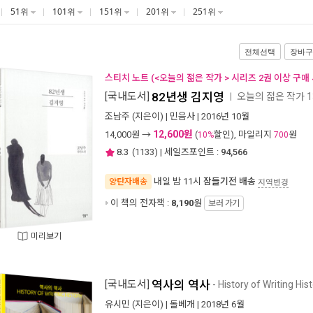
51위
101위
151위
201위
251위
전체선택
장바구
스티치 노트 (<오늘의 젊은 작가 > 시리즈 2권 이상 구매 
[국내도서]
82년생 김지영
오늘의 젊은 작가 1
ㅣ
조남주
(지은이) |
민음사
| 2016년 10월
12,600원
14,000
원 →
(
할인), 마일리지
원
10%
700
8.3
(
1133
) | 세일즈포인트 :
94,566
내일 밤 11시
잠들기전 배송
양탄자배송
지역변경
이 책의 전자책 :
8,190
원
보러 가기
미리보기
[국내도서]
역사의 역사
- History of Writing His
유시민
(지은이) |
돌베개
| 2018년 6월