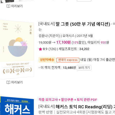
미리보기
[국내도서]
말 그릇 (50만 부 기념 에디션)
-
는
김윤나
(지은이) |
오아시스
| 2017년 9월
17,100원
19,000
원 →
(
할인), 마일리지
원
10%
950
8.9
(
126
) | 세일즈포인트 :
34,202
내일 (월) 아침 7시
출근전
양탄자배송
썬데이 express
이 책의 전자책 :
13,680
원
보러 가기
미리보기
적중 모의고사 + 할인쿠폰 + 토익 관련 PDF
[국내도서]
해커스 토익 RC Reading(리딩)
완벽 반영｜실전모의고사 4회분 [시험장에도 들고 가는