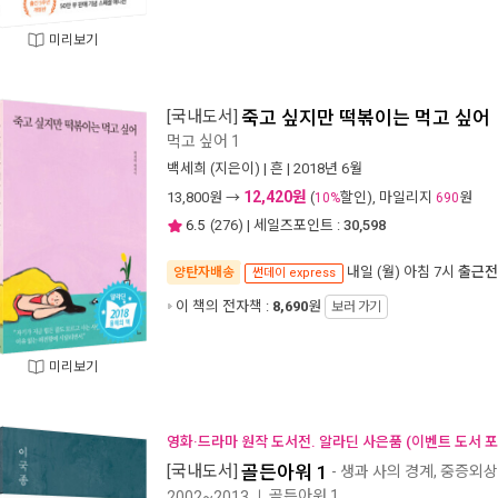
미리보기
[국내도서]
죽고 싶지만 떡볶이는 먹고 싶어
먹고 싶어 1
백세희
(지은이) |
흔
| 2018년 6월
12,420원
13,800
원 →
(
할인), 마일리지
원
10%
690
6.5
(
276
) | 세일즈포인트 :
30,598
내일 (월) 아침 7시
출근전
양탄자배송
썬데이 express
이 책의 전자책 :
8,690
원
보러 가기
미리보기
영화·드라마 원작 도서전. 알라딘 사은품 (이벤트 도서 포
[국내도서]
골든아워 1
- 생과 사의 경계, 중증외
골든아워 1
2002~2013
ㅣ