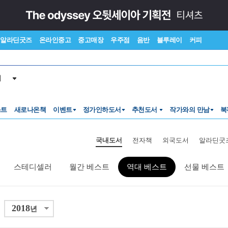
알라딘굿즈
온라인중고
중고매장
우주점
음반
블루레이
커피
서
스트
새로나온책
이벤트
정가인하도서
추천도서
작가와의 만남
북
국내도서
전자책
외국도서
알라딘굿
스테디셀러
월간 베스트
역대 베스트
선물 베스트
2018
년