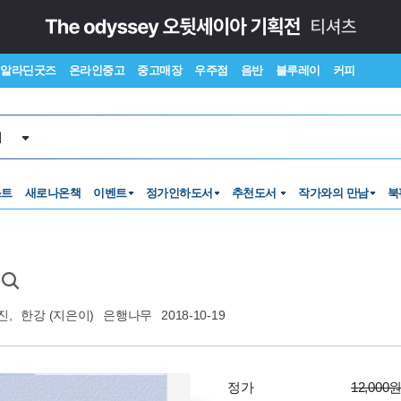
알라딘굿즈
온라인중고
중고매장
우주점
음반
블루레이
커피
서
스트
새로나온책
이벤트
정가인하도서
추천도서
작가와의 만남
북
진
,
한강
(지은이)
은행나무
2018-10-19
정가
12,000