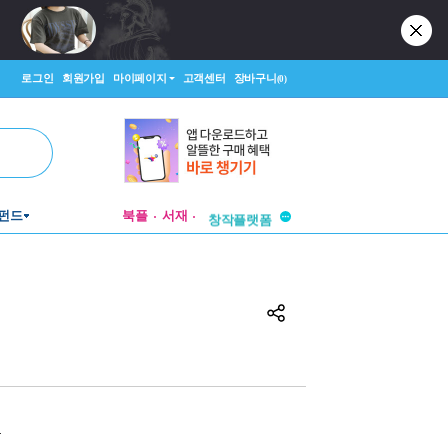
로그인
회원가입
마이페이지
고객센터
장바구니
(0)
투비컨티뉴드
펀드
북플
서재
창작플랫폼
투비컨티뉴드
원