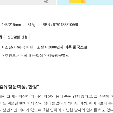
143*215mm
315g
ISBN : 9791188810666
류
신간알림 신청
서
>
소설/시/희곡
>
한국소설
>
2000년대 이후 한국소설
서
>
추천도서
>
국내 문학상
>
김유정문학상
8 김유정문학상, 한강"
럼 그녀는 자신이 더 이상 자신의 몸에 속해 있지 않다고, 그 주변의 어
 어느 겨울날 벤치에서 잠시 잠이 들었다가 깨어난 여성. 깨어나보니 
 미성년자인 아이가 있으며, 7살 연하의 가난한 남자와 연애를 하고 있다