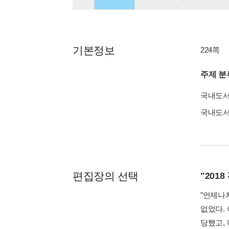
기본정보
224쪽
주제 분
국내도
국내도
편집장의 선택
"201
"언제나처
없었다.
당했고,