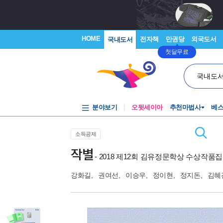
HOME
전자책
만권당
외국도서
국내도서
첫달무료
국내도
분야보기
오뒷세이아
추천마법사
베
소득공제
작별
- 2018 제12회 김유정문학상 수상작품집
강화길
,
권여선
,
이승우
,
정이현
,
정지돈
,
김혜