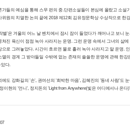
론가들의 예심을 통해 스무 편의 중.단편소설들이 본심에 올랐고 소설가
사위원의 치열한 논의 끝에 2018 제12회 김유정문학상 수상작으로 한강
'작별'은 겨울의 어느 날 벤치에서 잠시 잠이 들었다가 깨어나고 보니 
뭉쳐진 육신이 점점 녹아 사라지는 운명. 그런 운명 속에서 그녀의 삶
장으로 그려놓았다. 시간이 흐르면 물로 흘러 녹아 사라지고 말 운명. 인
소멸의 경계 그 받아들일 수밖에 없는 존재의 쓸쓸한 운명에 관해 한강
았다.
에도 강화길의 '손', 권여선의 '희박한 마음', 김혜진의 '동네 사람'도
 정이현의 '언니', 정지돈의 'Light from Anywhere(빛은 어디에서나
07