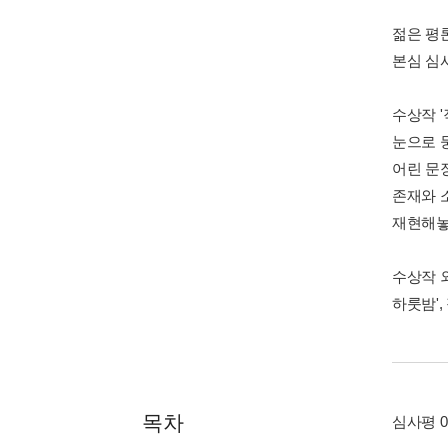
젊은 평
본심 심
수상작 
눈으로 
어린 문
존재와 
재현해놓
수상작 외
하룻밤',
목차
심사평 0