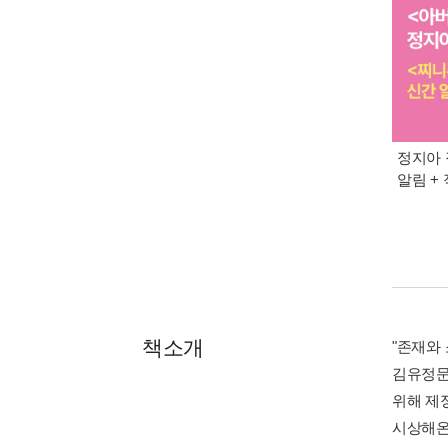
정지아 
알림 +
책소개
"존재와
김유정문
위해 제
시상해온