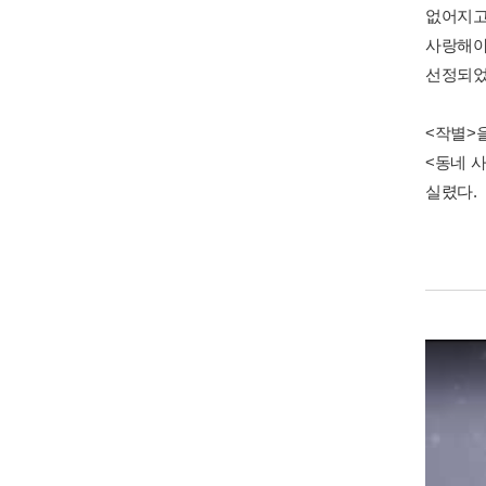
없어지고
사랑해야
선정되었
<작별>
<동네 사
실렸다.