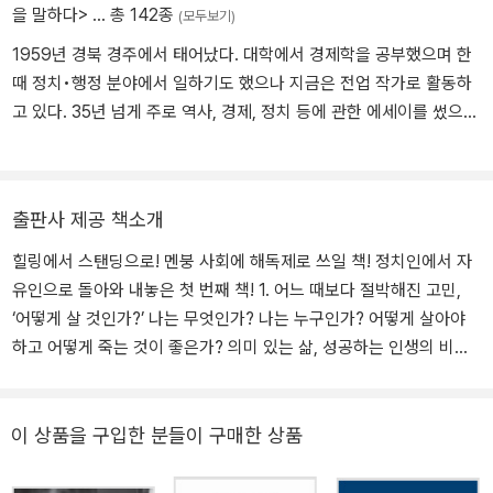
을 말하다>
… 총 142종
(모두보기)
1959년 경북 경주에서 태어났다. 대학에서 경제학을 공부했으며 한
때 정치•행정 분야에서 일하기도 했으나 지금은 전업 작가로 활동하
고 있다. 35년 넘게 주로 역사, 경제, 정치 등에 관한 에세이를 썼으며
글쓰기, 도서비평, 여행, 과학 등으로 관심 분야를 넓히는 중이다. 주
요 저서로, 《유럽도시기행1, 2》 《어떻게 살 것인가》 《유시민의 글쓰
기 특강》 《그의 운명에 대한 아주 개인적인 생각》 《문과 남자의 과학
출판사 제공 책소개
공부》 《거꾸로 읽는 세계사》 《나의 한국현대사》 《역사의 역사》 《국
가란 무엇인가》 《청춘의 독서》 등이 있다.
힐링에서 스탠딩으로! 멘붕 사회에 해독제로 쓰일 책! 정치인에서 자
유인으로 돌아와 내놓은 첫 번째 책! 1. 어느 때보다 절박해진 고민,
‘어떻게 살 것인가?’ 나는 무엇인가? 나는 누구인가? 어떻게 살아야
하고 어떻게 죽는 것이 좋은가? 의미 있는 삶, 성공하는 인생의 비결
은 무엇인가? 품격 있는 인생, 행복한 삶에는 어떤 것이 필요한가? 이
것은 독립한 인격체로서 사회에 첫발을 내딛는 청년들뿐만 아니라 인
생의 마지막 페이지를 이미 예감한 중년들도 피해갈 수 없는 질문이
이 상품을 구입한 분들이 구매한 상품
라고 생각한다. 나는 여기 내가 나름대로 찾은 대답을 이야기했다. 삶
의 기쁨, 존재의 의미, 인생의 품격을 찾으려고 고민하는 모든 분들의