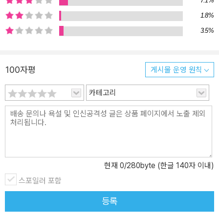
7.1%
적 요소들을 나름의 시각으로 해석한다. 우리의 생각과 행동을 지배
1.8%
하는 여러 관념들을 깊게 들여다보면서 인간의 존엄과 인생의 품격,
삶의 의미는 무엇인지, 숨 가쁘게 돌아가는 일상의 소용돌이 속에서
3.5%
우리가 놓치고 잃어버린 것은 없는지 찬찬히 되짚어 본다. 2. 정치인
에서 자유인으로 돌아와 내놓은 첫 번째 책! 대중적 글쓰기로 많은 독
자들의 사랑을 받았던 유시민이 스스로 가장 자기답다고 생각하는 모
100자평
게시물 운영 원칙
습으로 돌아왔다. 이 책은 정치인 유시민에 가려져 있었던 자연인 유
카테고리
시민 지식인 유시민의 사람과 자연, 사회와 역사에 대한 생각을 온전
하게 보여준다. 이 책을 쓰는 작업은 그에게 자신의 미래를 새롭게 고
민하고 설계하는 과정이었으며, 그는 책의 결론에 부합하는 결정을
내렸다. 자기다운 삶, 자신이 원하는 인생을 살기로 한 것이다. 이 책
을 쓰면서 나는, 오래 덮어두었던 내 자신의 내면을 직시할 기회를 가
졌고 그것을 드러낼 용기를 냈다. ‘정치적 올바름’을 위해 감추거나 꾸
현재
0
/280byte (한글 140자 이내)
미는 습관과 결별했다. 내 자신의 욕망을 더 긍정적으로 대하게 되었
스포일러 포함
다. 마음이 내는 소리를 들었다. 삶을 얽어맸던 관념의 속박을 풀어버
렸다. 원래의 나, 내가 되고 싶었던 나에게 한 걸음 다가섰다. 그렇게
등록
해서 내가 원하는 삶을 나답게 살기로 마음먹었다.(p.10) 이 책에서