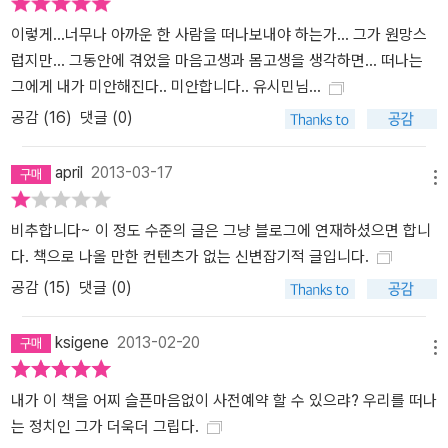
본성이라고 유시민은 주장한다. 이기심과 이타심은 단순히 대립하는
이렇게...너무나 아까운 한 사람을 떠나보내야 하는가... 그가 원망스
감정이 아니다. 우리는 둘 가운데 어느 하나라도 없으면 행복하고 의
럽지만... 그동안에 겪었을 마음고생과 몸고생을 생각하면... 떠나는
미 있는 삶을 영위하지 못한다. 유시민은 ‘연대’와 ‘진보주의’를 독특한
그에게 내가 미안해진다.. 미안합니다.. 유시민님...
방식으로 정의(定議)한다. 나와 유전적으로 무관한 타인의 고통을 함
께 느낄 수 있는 능력, 그들의 복지에 진지한 관심을 가지고 자기의 사
공감 (
16
)
댓글 (0)
적 자원을 기꺼이 내놓으려는 자발성, 이 모두가 자연이 인간에게 준
재능이며 본능이다. 이런 이타적 본성, 공감의 능력을 발휘하는 것을
april
2013-03-17
메뉴
나는 연대라고 부른다. 연대는 일, 놀이, 사랑과 더불어 삶을 의미 있
고 존엄하고 품격 있게 만드는 제4원소이다. 나는 이렇게 외치고 싶
비추합니다~ 이 정도 수준의 글은 그냥 블로그에 연재하셨으면 합니
다. “연대하는 자에게 복이 있나니, 지금 이곳의 행복이 그들의 것이
다. 책으로 나올 만한 컨텐츠가 없는 신변잡기적 글입니다.
리라!”(p.263~264) 왜 연대해야 하는지 논리적으로 설명할 수 있
공감 (
15
)
댓글 (0)
다. 그러나 논리 이전에 마음이다. 그렇게라도 하지 않으면 마음이 너
무 불편한 사람들이 그렇게 한다. 비용이 들고 고생이 되는데도 그렇
ksigene
2013-02-20
게 하면 마음이 편하고 당당해지기 때문이다. 이런 마음은 문명과 교
메뉴
육의 산물이 아니다. 이것은 인간 본성의 발현이다.(p.263) 4. 진보
내가 이 책을 어찌 슬픈마음없이 사전예약 할 수 있으랴? 우리를 떠나
적 자유주의자, 유시민의 철학 유시민은 지식인으로서도 정치인으로
는 정치인 그가 더욱더 그립다.
서도 매우 논쟁적인 인물이었다. 그는 ‘진보자유주의자’임을 자처하는