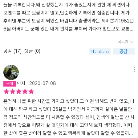
판에서 그의 의상에 대한 일탈(기존 정장에서의 일탈)이 내가 보기엔
들을 기록합니다.왜 선정했는지 뭐가 좋았는지에 관한 제 의견이나
이 하나님이 자기에게 부여한 의무라고 믿었다. 그리고 자신이 가진
즐거워 보였다. 사실 국회법 어디에서 국회 출입시에 정장만 입어야
코멘트를 따로 덧붙이지 않고,단순하게 기록에만 집중합니다. 제가
신학적 정치적 견해에는 오류가 없다고 확신했다. 장 칼뱅은 현란한
출입이 가능하다는 조항이나 국회의원의 의관 정식 규정이라는 규칙
추려낸 부분이 도움이 되었길 바랍니다.출생이라는 제비뽑기1982년
신학 이론으로 무장한 광신자였다. 타인의 고통에 감응하지 못했을
이라고 있다면 그곳에 국회의원은 반드시 정장을 입어야 한다는 조항
6월 아버지는 군에 있던 내게 편지를 부치러 가다가 횡단보도 교통사
뿐만 아니라 아무 죄책감도 느끼지 않은 채 수많은 사람을 고문하고
도 어디에도 없는 걸로 알고 있다. 복식 규정이 없다는 말이다. 정치란
고로 돌아가셨다. 운전자는 스물 한 살 먹은 초보였던 것으로 기억한
죽였다. 이런 사람을 가리켜 정신과 심리학자들은 ‘사이코패스’라고
더보기
그저 엄숙하고 근엄해야 한다는 그 특유의 선민의식과 엘리트 의식,
다. 그 편지는 내게 배달되지도, 사고 현장에서 발견되지도 않았다. p.
한다. 장 자크 루소가 나타나 칼뱅의 공포정치를 완전히 끝내는 사상
공감 (
17
)
댓글 (0)
우월의식이라는 중압적 이미지에 덧칠된 국회에 첫 등원이 '백바지'라
296막연히 내 인생, 내 소신대로 산다고 생각했는데, 하나씩 짚어보
의 혁명을 이룰 때까지 제네바 시민들은 무려 2백 년 동안 자유와 개
니? 난 개인적으로 백바지 안 백구두가 더 어울린다고까지' 한술 더
니 의외로 나의 성격,가치관, 생활 방식,취향이 생물학적 문화적으로
성과 다양성이 사라진 무덤 속에서 삶의 의미와 환희를 빼앗긴 채 살
뜬 생각도 들었다. 분명히 하자. 그는 ''틀린(법률적으로도) 게 아니라
가족사의 영향을 강하게 받았다는 사실을 깨달았기 때문이다. p.300
아야 했다.(p.275) 폴 포트는 그리 길지 않았던 집권 기간 동안 당시
메뉴
다른 거''였다. 예를 들어 그가 국회에 나갈 때 팬티 바람으로 나갔다
찬 이성 더운 가슴유물론은 인간 정신의 존재를 부정하지 않는다. 다
7백만 명 정도였던 캄보디아 국민 가운데 최소한 150만 명을 죽음의
민지
2020-07-08
면 엄밀히는 민법상 풍속법의 경범죄 단속 대상이 될 수도 있을지는
만 인간의 정신과는 무관하게 물질세계가 존재하며, 정신 역시 물질
심연으로 몰아넣었다. 정확한 통계가 없으니 이것은 어디까지나 추정
모르지만, 이건 위법도 아니고 불법도 아니며 더구나 누군가에게 재
의 운동이 만들어낸 것이라고 주장할 뿐이다. p.92일반적으로 철학
치일 뿐이다. ‘킬링필드’라는 이름이 붙은 크메르 루즈 정권의 대학살
산적으로나, 신체적 위해를 가하는 나쁜 짓도 아니다. 그런데 모독했
적 죽음은 생물학적 죽음과 동시에 일어난다. 그런데 자아 정체성을
온전히 나를 위한 시간을 가지고 싶었다.그 어떤 방해도 받지 않고, 나
은 단순히 많은 사람을 잔인하게 죽인 사건이 아니다. 그것은 아름다
다고 난리였다. 단지 국회라는 이미지 혹은 그 체면에 백바지로 인해
상실한 중증 치매 환자의 경우처럼 철학적으로는 사망하였지만, 생물
에 대해 탐구 하고 싶었다.35살을 넘기면서 지금까지 살아온 날들만
운 이상 또는 강철 같은 신념을 폭력적 방법과 결합함으로써 일어난
서 손상된 관념적 손해를 입었다는 기분일 뿐이다.백바지가 누군가에
학적 의학적 법률적으로는 살아 있는 사람도 있다. p.94옳은 일을 필
큼 정도의 시간정도를 더 사용할 수 있겠다 싶어, 인생의 절반을 산 시
국가범죄였다. 1975년 미국의 지원을 받던 군부정권을 전복하고 정
게 생명의 위협이라도 되었던가. 혹은 백바지가 국회 의정 활동에 심
요할 때 친절하게재단 업무 혁신을 추진하면서 그 사람들을 충분히
점에서 앞으로 어떻게 살 것인가에 대해 고민해 보자 생각했다. 어떠
권을 장악한 크메르 루주는 완전히 평등한 세상을 만든다는 목표 아
각하게 방해한 객관적 피해자가 있었던가라는 절박한 사유는 난 어디
존중하지 않았다. 필요하고 옳은 일을 하는 것만 생각했을 뿐, 그 일을
한 삶이 좋은 삶이라 말할 수 있고 행복하게 살았다 말할 수 있을까?
래 인간을 ‘개조’하려 했다. 이를 위해 사유 재산과 가족, 자본주의적