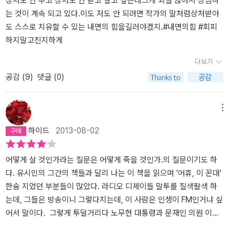
상처도 안 주고 상처도 안 받고 살고 싶은데그게 되질 않아서 상심하
견해를 피력하는 정도는 누구나 다 국민이라면 할 수 있는 그런 권리
뿐이다. 부당한 강요에 굴복하면 삶이 너무 비천해질 것 같았다. 그래
만 진정한 자유가 있다고 했다. 우리나라에서 이분법적 사고로 살아
는 것이 계속 되고 있다.이도 저도 안 되려면 작가의 말처럼상처받아
까지 내려놓았다는 말은 아닌 것으로 받아들여졌다. 그의 정치적인
서 최소한의 인간적 존엄과 품격을 지키려고 발버둥 쳤다. 성년이 된
가지 않으면 이방인 내지 외톨이로 만들어버리는 군중심리의 무서움
도 스스로 치유할 수 있는 내면의 힘을길러야겠지.#내면의힘 #회피
노하우는 결코 사장되어 버려서는 안될 소중한 정치적인 자산인 것은
이후 오랫동안 내 삶을 지배한 감정은 기쁨이나 즐거움이 아니었다.
에서 진정한 자유란 무엇인가?
자유라는 것은 분명히 달콤하고도 아
하지말고진지하게
아닐까 싶었다. 이런 점에서 그의 백바지와 직업으로서의 정계은퇴가
수치심과 분노, 슬픔, 연민, 죄책감, 의무감 같은 것이었다.(본문 34
름다우나, 생각보다 잔혹하고 어려운 길이다. 인간의 역사를 알면 지
더보기
서로 오버랩되었던 해석에서도 흥분이 되었다. 그는 은퇴하면서 책을
쪽)독방에서 미농지 넉 장에 먹지를 대고 써내려간, 그 유명한 '유시
금을 다시 생각하게 된다. 그런 점에서 유시민의 인생은 언제나 만인
공감 (
9
)
댓글 (0)
출간한다는 소문을 듣고 책이 나오기 전부터 주문을 넣고 기다렸다.
민의 항소이유서'(1985)엔 그러한 분노와 슬픔의 정서가 추동한 명
대 만인의 투쟁보단 그 만인 대 만인의 투쟁에 대한 투쟁이라고 봤다.
마치 블랙버스터급 영화의 예고편을 보고 기다리 듯이, 고대하던 주
문(明文)과 미문(美文)으로 가득하다. 우리가 기억하는 유시민의 모
그 점에서 김어준의 경우는 만인 대 만인 사이에 만인이라면 진중권
말 드라마를 기다리듯이 책이 빨리 나오기를 기다리는 독자의 심정으
습도 그즈음에 있다. 결기 어린 문장들, 분노하는 지식인, 그리고 정치
교수와 유시민의 경우 그 만인 대 만인의 투쟁에 대한 투쟁일 것이다.
메뉴
로 책을 기다렸다. 기다리면서 그의 이미지에 대한 첫 생각이 백바지
인 유시민. 하지만 오늘 유시민은, 그런 과거 자신의 삶이 행복하지 않
생각해보자. ‘모두 까기의 달인’과 언제나 제3선택지를 고른 자의 운
하이드
2013-08-02
였고 그리고 책이 나오기도 전부터 이 글을 써 내려가고 싶었다. 특히,
았다고 회상한다. 가치 없는 삶이었기 때문이 아니라, 무엇보다 자기
명에서 말이다. 정치라는 세계는 항상 더럽고 치사하고 위험천만한
그의 저서들에서 뿜어져 나오는 지식의 아우라와 함께 다양하고 깊은
스스로 원했던 삶이 아니었기 때문이다. '합리적 의심과 깊은 사유를
롤러코스터다.
그렇지만 정치와 우리와 무관하지 않으나, 사람들은
지식, 치밀하고 논리적인 글의 주장의 문체, 그리고 문제에 대한 짙은
통해 확신에 이르지 못한 가운데' 어떤 이념이나 명분을 받아들였고,
그 세계를 외면한다. 자신만 더럽히는 것이 싫은 것인지, 아니면 골치
어떻게 살 것인가라는 질문은 어떻게 죽을 것인가.의 질문이기도 하
호소력 있는 글의 힘을 느낀다면 이번 책은 그의 감성도 엿보일 수 있
무엇보다 직업정치인으로서도 행복하지 않았다. 가장 무거웠던 것은
가 아프니깐 그런지 알 수 없다. 단지 중요한 것은 언제나 우리들만은
다. 유시민의 그간의 책들과 달리 나는 이 책을 읽으며 '어휴, 이 꼰대'
는 그 특유의 예리한 감각이 왠지 책에 그대로 녹여져 있을 것만 같은
직업정치인이라는 객관적으로 규정되는 나의 '정체성'이다. 나는 현실
옳아야 하는 것과 누군가는 더러워야 그 정의관을 실현할 수 있다는
한숨 지었던 부분들이 많았다. 라디오 디제이들 말투를 질색팔색 하
기대감이랄까.... 이런 기분이 들었기 때문이다. 어쩌면 우리 사회의
정치의 맥락에 포획당한 사람이었다. 나의 모든 행위가 정치적 이해
천박한 정의관이 아닐까 싶다. 더러운 세계에서 맞서 싸우려면 더러
는데, 그들은 방송이니 그렇다치는데, 이 사람은 인생이 FM인거냐 싶
비정상적인 틀의 괘변을 그의 책으로 정리하는 마음이 기대감을 증폭
타산에 따른 것으로 규정당하고 해석되는 한 떳떳하고 기쁜 마음으로
움에 발을 들일 수 없다. 언제까지 혼자 깔끔한 척할 수 없다. 문제는
어서 말이다. 그렇게 투덜거리다 노무현 대통령과 문재인 의원 이야
시켰다. 2013.02.26근무 중 택배기사의 배달로 지난주에 주문한 책
사회적 연대에 참여하기는 어려웠다. 계속 이렇게 산다면 온전하게
제일 더럽고 질이 나쁠수록 가장 아름답게 보이려고 노력하는 것이
기가 나오면 무장해제되어 속이 아리며 ,그의 위로 아닌 위로에 마음