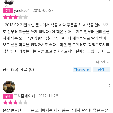
그의 정책 공약은 5년 전 낙선했던 진보진영 대통령 후보의 공약보다
더 진보적이었다. 진보 세력은 선거에 졌을 뿐 역사에서 패배한 것이
yureka01
2016-05-27
아니다. 대한민국은 옳은 방향으로 진화하고 있다. 그러니 문재인 대
통령을 보고 싶었던 시민들이 ‘멘붕’에는 빠지지 않았으면 좋겠다.(p.
2013.02.21알라딘 문고에서 책을 예약 주문을 하고 책을 읽어 보기
258~259) 이 책에서도 유시민은 자유주의자답게 모든 문제에 대해
도 전부터 이글을 쓰게 되었다.(이 책은 읽어 보기도 전부터 설레발을
서 개인을 사유와 행위의 주체로 놓고 생각한다. 모든 형태의 집단주
치게 되는 오버적인 상황의 심리라면 얼마나 개인적으로 빨리 받아
의적 강제를 배격한다. 국가든 사회든 관습이든 종교든 이념이든, 인
보고 싶은 마음을 짐작하셔도 좋다.) 며칠 전 트위터로 '직업으로서의
간이 그 무엇인가에 예속되는 것을 받아들이지 않는다. 존 스튜어트
정치'를 내려놓는다는 글을 보고 정치가로서의 실패를 느꼈다. 그러
밀의 <자유론>을 철학적 사유의 기초로 삼는 그는 스스로 원하는 삶
나 정치가로서 실패가 반드시 정치 인생의 좌절이라던가 인생 자체를
을 옳다고 생각하는 방식으로 살아갈 개인의 자유를 속박하고 탄압하
더보기
실패하지 않았다고 서두부터 이야기하고 싶었다.2003년도 국회의
려는 모든 종류의 전체주의 사상과 비타협적으로 싸운다. 공산주의자
공감 (
25
)
댓글 (6)
원이 당선이 되어 국회 첫 등원해서 의원 선서할 때, 그는 캐주얼 정장
폴 포트가 이끈 크메르 루주와 종교개혁가 장 칼뱅의 전체주의 독재
에 백바지의 기억이 뚜렸하게 각인이 되었음을 기억한다. 국회 모독
를 날카롭게 비판한 대목들은 매우 전투적인 자유주의자인 저자 유시
이라며 동료 의원들이 소리 지를 때, 뉴스에서 비친 그의 모습은 의외
민의 사상적 면모를 새삼 확인해 준다. 무시무시한 폭력을 동원해 공
메뉴
로 신선하게 다가왔다. '오. 웬걸! 저 사람 딱 내 스타일인데!!'라는 생
포정치를 조직화한 지성적 금욕주의자 칼뱅의 동기는 고상했다. 그가
프리즘메이커
2017-11-26
각이 먼저 스쳤을 만큼 강한 인상을 심어 주었다. '틀림이 아니라 다
모든 ‘죄인’에 대해 냉혹했던 것은 악과 싸우기 위해서였다. ‘하나님의
름'에서 신선한 바람을 일으킬 것만 같았기 때문이다. 사실은 그러하
명예’를 드높이기 위해서는 도덕적 품성을 길러야 하고, 그렇게 하려
다. 국회를 모독했다는 듯이 볼썽사납다는 야유와 함께 딱딱한 정치
문장 발굴단 본 코너에서는 제가 읽은 책에서 발견한 좋은 문장
면 계속되는 형벌이 필요하다고 생각했다. 공포정치를 밀고나가는 것