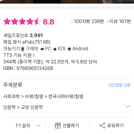
8.8
100자평 239편
리뷰 167편
세일즈포인트
3,991
파일 형식 ePub(751 KB)
가능기기
크레마
PC
IOS
Android
TTS 기능 지원
344쪽 (종이책 기준), 약 22.5만자, 약 5.8만 단어
ISBN : 9788965134268
주제분류
신간알림 신청
사회과학
>
비평/칼럼
>
한국사회비평/칼럼
인문학
>
교양 인문학
선물하기
공유하기