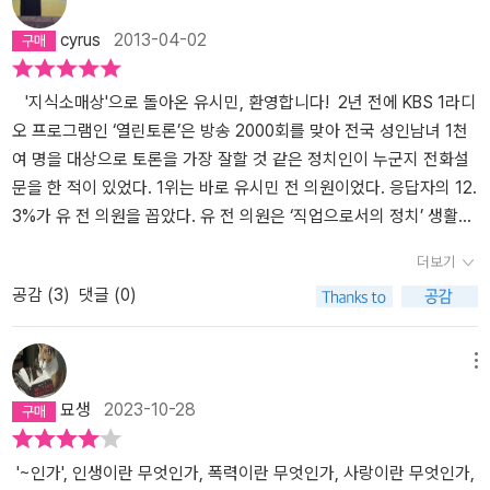
절, 연민과 분노, 이것에 대하여 이젠 그 자신도 받아들이고 인정하며
위로와 치유의 효과를 내는지 몰라서 그러는 게 아니다. 자기의 삶이
거한 노무현 대통령과 뭔가 관계가 있는 사이다. <이런 바보 또 없습
ㅣ 돌베게 ㅣ 2011>도 읽었지만, 이 책들을 읽으면서 글을 참 잘쓴다
cyrus
2013-04-02
새로운 삶의 과정으로 전이하고 변화하려는 시도이자, 자신과의 다짐
어떤 의미가 있는지 치열하게 고민하지 않는 사람에게는 타인의 위로
니다. 아! 노무현>이란 책에서 3명의 남자 모두 그의 죽음을 추모했
는 생각을 가졌었다. 특히 <거꾸로 읽는 세계사>는 내가 좋아하는 이
이며 노력하고자 함을 엿볼 수 있었고 그런 각오를 만날 수 있었다. 남
가 별 도움이 되지 않는다고 보기 때문이다. 청년은 아기가 아니다. 넘
다. 진중권 교수는 너무 이성적으로 그의 죽음을 애도했다. 역사의 굴
야기였기에, <청춘의 독서>는 책 속에 담겨 있는 고전을 비롯한 책들
자의 나이 사십 대, 어쩌면 나는 그렇게 정의하였다. 남자의 나이 마흔
어져 무릎이 깨지는 것을 두려워하지 말아야 하고, 상처를 입어도 혼
레에서 정치의 숙청과 피 냄새는 영원히 이어지는 비극에서 노무현의
에 대한 생각들을 정리해 볼 수 있어서 좋았다. 그는 자신을 말할 때에
'지식소매상'으로 돌아온 유시민, 환영합니다! 2년 전에 KBS 1라디
은 더 이상 국가에서 불러주지 않는, 신체적인 나이이고 더 이상 국가
자 힘으로 일어나야 한다. 그런 사람이라야 비로소 타인의 위로를 받
죽음 역시 그런 비장미를 제공했다. 얼마 전에 읽은 <레퀴엠>에선 전
'지식소매상'이라는 단어를 쓰는데, 그것은 내가 흥미롭게 읽었던 <거
오 프로그램인 ‘열린토론’은 방송 2000회를 맞아 전국 성인남녀 1천
적인 의무에서 해방되는 나이이자, 심리적인 폐경이자, 법률적인 의
아 상처를 치유할 수 있다.(본문 51쪽)40대 중년을 위한 질문, 어떻
쟁과 전쟁에 관련하여 힘없이 그저 사라져간 군인, 민간인들의 죽음
꾸로 읽는 세계사>의 경우에 그가 재미있게 읽었던 여러 현대사 책을
여 명을 대상으로 토론을 가장 잘할 것 같은 정치인이 누군지 전화설
무에서 자유라고 여긴다. 고등학교 때부터 교련시간에<<그때는 교련
게 죽을 것인가나는 올해로 마흔이 되었다. 작년 11월, 나의 삽십 대와
을 추모했다. 그때 2003년 노무현 대통령의 이라크파병에 대한 진중
다이제스트(발췌요약)한 것 처럼 그의 글쓰기 작업이 유용한 지식과
문을 한 적이 있었다. 1위는 바로 유시민 전 의원이었다. 응답자의 12.
이라고 하는 군사훈련이 있었다>> 모형 총으로 총검술을 하고 제식
함께했던 직장을 떠났다. 하고 싶은 것보다 해야하는 일들 사이에서
권 교수의 비판, 레퀴엠이란 죽은 이에 대한 추모에서 이제는 그 비판
정보를 찾아 요약하고 발췌하고, 해석하고, 가공해서 독자들이 편하
3%가 유 전 의원을 꼽았다. 유 전 의원은 ‘직업으로서의 정치’ 생활을
훈련을 하고 대학 때는 방학이면 일주일 이 주일씩 병영생활로 교련
분투하던 나의 청춘은 그렇게 늙어갔다. 건강이 갑자기 안좋아졌고,
을 가한 자가 죽어 다른 식으로 진혼곡을 울린다.
김어준의 경우 노무
게 읽을 수 있는 이야기로 만드는 일을 하는 것에 대한 것을 일컫는 것
청산하고 예전의 ‘지식소매상’으로서 돌아왔지만, 사람들은 여전히 그
더보기
학점을 이수하며 교련복을 입고 독도법을 해야 하고 사격술에 대한
아무리 열심히 일해도 해마다 조금씩 가난해져 가는 비루한 현실은
현을 남자가 남자로서 좋아했다고 한다. 진짜 사나이로서 말이다. 그
이다.어쨌든, <거꾸로 읽는 세계사>는 역사에 관한 많은 지식을 섭렵
를 ‘정치인’으로서의 이미지를 많이 기억하고 있다. 노무현 정부 개혁
공감 (
3
)
댓글 (0)
강의를 듣고 총검을 분해 조립하는 과정을 거쳤으며 군대 입대하여 3
욕망을 차츰 잃어갔다. 그리고 떠나기로 했고, 떠났다. 마흔을 맞던 나
러면 유시민은 어떠한가? 대통령 최초 탄핵소추에 의해 임시적으로
할 수 있었던 책이다. 어떤 사람인가가 유시민을 '옳은 말을 싸가지 없
정책의 상징, 보건복지부 장관, 통진당 공동대표. 통진당 구당권파와
년간 총 들고 근무를 서고 훈련을 뛰고 유격을 받아야 했으며 제대 후
는, 그제서야 나의 삶이 얼마 남지 않았음을 깨닫는다. 유시민이 그러
업무를 중지당할 때의 이야기다. 유시민 의원은 국회에서 고뇌에 찬
게 하는 사람'이라고 말하기도 했지만, 정치인으로서의 유시민이 말
신당권파 간 힘겨루기에 치이고 만신창이가 된 그가 공동대표직을 내
에는 동원예비군으로 지역 군부대에서 예비군으로 지내야 하고 이후
했던 것처럼, 나도 그랬다. '어떻게 살 것인가' 보다, '어떻게 죽을 것인
목소리로 비명을 지르면서 저지하려고 했다. 몸싸움이 격했는지 그의
을 할 경우에 강한 어조와 양보하지 않는 태도 등이 그런 말을 낳았다
려놓고 탈당을 선언했을 때 대부분 사람은 정치생활의 근간으로서 추
메뉴
는 향토예비군으로 지역에서 총을 들어야 했다. 이게 끝나면 다시 아
가'란 질문에 가슴은 더욱 세차게 반응하였다. 그것은 생의 또다른 절
바지가 내려가는 모습이 보였다. 2008년 2월 봉하사저에 내려갈 때
는 생각이 들기도 한다.2013년 유시민은 정치계를 떠나서 자유인으
진해왔던 야권 진보연대의 꿈이 허무하게 물거품이 되었다고 했다.
묘생
2023-10-28
침마다 점호 받았고 몇 개월에 한 번씩 출석을 하고 민방위 훈련이 있
박함이다. 이 책의 2장은 '어떻게 죽을 것인가'의 문제를 다룬다. 그도
도 같이 내려가고, 2009년 5월의 그 절망으로 가득한 날에는 죽은 자
로 돌아갔다. 그가 가장 잘 할 수 있는 일 중의 하나가 글쓰기라고 할
그리고 내분으로 꺾였던 연대의 날개가 다시 한 번 화려하게 펼칠 수
는 날이면 생업에 종사하다가도 훈련복과 완장을 차고 거리에 서 있
죽고 싶었던 때가 있었다. 1980년 5월, 휴교령이 내리면 모든 도시에
의 영정 아래 주저앉았다. 그런 그가 정치인을 마무리하고 자유가 없
수 있는데, 그는 자유인이 됨과 동시에 자신이 마음 속에 담아 두고 있
있을지 반신반의했다. 통진당에서 나온 신당권파와 함께 ‘진보정의
어야 하는 그런 의무가 끝나는 시점이라는 마흔 중반이라는 나이이
서 민중 봉기를 일으키자고 약속했으나 지키지 못했다. 오직 광주의
는 자유인으로 내려온다는 것은 참 인생의 전환기라고 볼 수 있다.
었던 이야기를 한 권의 책으로 펴냈다. <어떻게 살 것인가>이다. 이
당’이라는 새로운 이름으로 다시 시작했을 때 이미 ‘진보’에 대한 국민
'~인가', 인생이란 무엇인가, 폭력이란 무엇인가, 사랑이란 무엇인가,