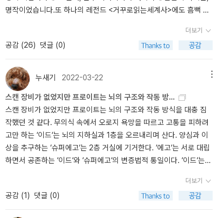
경제학과 빈민의 경제학 유시민은 지금은 작가이자, 주요 시사 프로
진 민주주의적 수사들이 얼마나 위선적이고 정파적인지를 반증하고
다. 자신과 이별해야 하는 두려운 질환이다. 자신과 자신의 주체성의
심쩍다. 솔직히 그렇게 좋아하지 않는다. 박은주 김영사 대표의 말대
어떻게 살 것인가에서 내가 살아가는 것은 나만이 사는 것이 아니라
이 자신의 종북 이미지를 탈피하는 동시에 정계 복귀를 노리는 의도
명작이었습니다.또 하나의 레전드 <거꾸로읽는세계사>에도 흠뻑 취
그램의 논객이지만 원래는 정치인이었으며 그보다 전에는 학생운동
있다. 선관위와 더불어민주당의 조직적인 부정선거 프로젝트에 저자
상실은 육신은 살았으되 이미 정신은 죽어 버렸으니까. 세상에 던져
로, 그의 담론은 늘 원론에 머물렀다. 우리나라 현실에서 안철수식 모
타인과의 연대로서 시작된다. 인간은 정치적 동물이라는 말이 있다.
적인 글쓰기가 아니냐고.
‘종북’이라면 분노의 치를 떠는 내가 생각하
했더랬죠.이후로도<청춘의독서>,<국가란무엇인가>가가슴을 뜨겁게
가였고 원래는 대학의 경제학도였다. 그런 유시민이니 당연히 경제학
가 얼마만큼 깊이 관여해왔는지는 아직 밝혀지지 않았지만, 개표 방
진 모든 존재는 늘 이렇게 근본적으로 부조리하다. 아무리 모든 생명
델을 보편화할 수도 없다고 생각한다. 그가 말하는 진보의 가치가 무
그렇기에 살아가는 세상을 혼자가 아니라 다수의 존재라는 것을 인지
더보기
기에 이러한 오독의 유형이 실제로 있다면 그것은 난센스라고 여기고
했습니다.위의 4권보다는 약하지만나름 의미있었던 책이<나의한국
책이 한 권쯤 있을 만하다. 젊어서 빈부격차와 독재정권의 폐해에 대
송에서 유시민이 예측한 의석수와 투표율이 선관위 발표 자료와 놀라
의 삶이 근원적인 부조리하다 한들, 오늘도 누구와 결혼을 하며 SEX
엇인지 아직 잘 모르겠다. 그럼에도, 안철수가 정치인으로는 성공하
하고, 공동선을 추구하는 것이 바를 것이다. 개인적으로 존 롤즈의 <
싶다. 유 전 의원이 독일에서의 생활을 통해서 배운 '진보'와 요즘 우
공감 (
26
)
댓글 (0)
현대사>,<역사의역사>였구요.평범하면서, 때론 실망스러웠던 책이<
해 고민했던 그였기에 부자를 위한 경제학과 빈자를 위한 경제학을
우리만치 일치해왔던 점을 상기하면, 삼척동자도 눈치챌 수 있을 것
로 관계를 맺고 임신을 하고 출산하고 있으며 세상에 탄생된 모든 유
길 바란다. 안철수가 이 책을 읽었으면 좋겠다. 정치인 유시민의 실패
만민법>이란 책을 보면서 인간은 공공선이란 정해진 공중도덕을 지
리나라에 자주 거론되는(특히 통진당) '진보'의 의미는 하늘과 땅 차
유시민의글쓰기특강><유시민의공감필법><표현의기술>이었네요.
구분하고 관심을 갖는 것이 당연했다. 이 책은 그런 성향을 가지 경제
이다. 아울러, 사이비 지식인의 정략적 선동물이 무지한 그리고 선량
기물은 부조리를 탄생의 순간부터 이후 종지부까지 온몸으로 부딪히
와 좌절, 자유인 유시민이 생각하는 진보의 가치는, 정치인 안철수에
나 공동선을 추구하여 좀 더 나은 세상을 만들어야 한다고 생각한다.
이다. 표독스러우면서 싸가지 없는 진보적 정치인 유시민이 기억나는
공저책이나 정치적 성향(혹은 장관의 자리에 계실때 펴낸 책)의 책을
학자들의 삶과 그들의 경제학을 정리한 것이다. 대학 초년때 읽은 책
누새기
2022-03-22
메뉴
한 국민들의 사상을 얼마나 쉽게 포섭할 수 있고, 나아가 정권 탈취를
게 된다. 부조리는 부조리를 양산함에 있어서 끊어낼 그 어떻게 할 방
게도 좋은 통찰이 될 것이라 생각한다.
딱히 진보와 보수를 나누는 것이 중요한 것이 아니라 어떻게 살아갈
독자는 이 책을 읽기 전에 반드시 자신의 감정부터 정치적 자기 검열
제외하면<후불제민주주의><어떻게살것인가><유시민의경제학카페
으로 무척 오래되었다. 개정판으론 더 이상 나오지 않는 것 같기도 하
위한 수단으로까지 악용될 수 있는지를 여실히 보여주는 역사적인 실
법도 없다. 수백만 년 전부터 생명이 작동된 유전자적인 메커니즘은
것인가를 고민해야 하는 점이다. 그것이 살아가는 길이고, 죽을 때를
을 거칠 것을 권한다.
일반적으로 사람들은 외향적으로 보이는 것에
스캔 장비가 없었지만 프로이트는 뇌의 구조와 작동 방...
> 정도가 남았습니다. 멀쩡한 사람도 3류가 되는 정치판에 끼어들지
다.2. 거꾸로 읽는 세계사 유시민의 책 중 초창기에 가장 성공한 책이
례가 바로 이 책 <그의 운명에 대한 아주 개인적인 생각>인 것이
이 부조리조차 인정하지 못하고 끝없이 번식하려 들게 진화되어 왔
대비하는 것이다. 사람들이 죽으면 지난날에 대해 깊이 돌아본다고
의미를 부여할 뿐 상대방의 내면에 담겨 있는 가치와 행복에는 관심
스캔 장비가 없었지만 프로이트는 뇌의 구조와 작동 방식을 대충 짐
않고작가의 길을 걷고 있는 의지와 신념을 응원하며, 뭐든지 좋으니
란 생각이다. 지금이야 잘 드러나있지만 20-30년전 만해도 숨겨진
다. 이 책을 읽고 무심코 선동에 넘어가거나 동조했던 독자들도 심각
다. 이것이 그 어떤 신학적 종교로도, 그어떤 논리의 철학으로도 해결
한다. 내가 무엇을 했고, 어떤 삶을 살고, 그리고 주변에 어떻게 했는
을 두려하지 않는다. 그리고 무언가의 실적에 집착하고, 자신의 성과
작했던 것 같다. 무의식 속에서 오로지 욕망을 따르고 고통을 피하려
책 많이 써주시길 바랍니다.아내 한혜경님의 사진과 함께아테네, 로
역사는 대중에 많이 알려져 있지 않았다. 숨겨진 역사란 국가권력이
히 반성해야 할 시점이다.
될 수 없는 인간의 진화론적이며 유전적인 본질의 모순 그 자체이다.
지 말이다. 공부도 싫어하고 오락실 좋아하고 만화책 보기 좋아하고
를 포장하기에 바쁘기도 하다. 이러하다 보니 어느 순간엔가 우리는
고만 하는 ‘이드‘는 뇌의 지하실과 1층을 오르내리며 산다. 양심과 이
마, 이스탄불, 파리에서유시민 작가가 새롭게 들여다 본 것은 무엇인
나 서구열강국가들에 희생된 그 국가의 사람들이나 피해국가의 상황
생의 시간의 절대적인 모순은 죽음이란 부조리의 전체이며 이는 생명
타인과 어울리는 것을 그다지 좋아하지 않은 나에게 마지막 내 모습
‘내려놓음’과 겸손의 여유를 가지지 못하게 되었다. 유 전 의원의 손아
상을 추구하는 ‘슈퍼에고‘는 2층 거실에 기거한다. ‘에고‘는 서로 대립
지 함께 여행 출발!
들이다. 거꾸로 읽는 세계사를 통해 드레퓌스 사건을 알게 되었고 젊
이 끌어안고 있는 고통의 모든 실체적이며 실존이다. 수용과 거부의
은 후회로 가득할 것만 같았다.
그렇다고 그런 세상살이만 한 것은 아
래 누이는 그를 ‘유쾌한 남자’라는 별명을 지어줬다고 한다. 지나치게
하면서 공존하는 ‘이드‘와 ‘슈퍼에고‘의 변증법적 통일이다. ‘이드‘는
은 날에 적지 않은 충격을 받았던 기억이 난다. 베트남전 역시 충격이
취사선택이 아니라 필수적이며 절대적인 시간 위에 놓인 우리 인생은
니다. 때로는 주변에서 너는 아무런 도움과 이익도 안되는 일을 왜 하
심각해지는일 없이 세상의 변화에 잘 적응하면서 사는 그의 성격에서
호시탐탐 ‘슈퍼에고의 통제에서 벗어날 기회를 노린다. ‘이드‘가 탈출
었다. 베트남은 공산국가로 그들의 승리는 한국 주류 정치와 역사에
아니었던가? 한편으로 욕먹을지언정, 차라리 아프리카 사람들에게
더보기
냐는 말까지 들은 적도 있었다. 생각해보면 내 인생에서 그런 도움과
비롯된 별명이다. 알고 보면 그는 버들나무 이파리처럼 바람의 거친
에 성공하면 사람은 앞뒤를 가리지 않는 욕망과 충동에 휩쓸린다.- P
부정적 사건이었기 때문이며 한국은 그들의 통일전쟁에 대항해 자유
피임도구를 주는 것이 더 효율적으로 최소한의 선택이 어쩌면 최대한
이익도 안된 것들이 나에게 보물이었을 것이다. 당시는 조금 손해 보
공감 (
1
)
댓글 (0)
세기에 유연하게 탈 줄 아는 '버들낭군' 유(柳, 버들 류)시민이었다.
113그리고 강간, 폭행, 살인과 같은 범죄를 저지른다. 슈퍼에고가 제
민주주의를 수호한다는 명목으로 상당히 오랜기간 많은 병력을 파병
의 부조리를 해결하는 것은 어떤가 말이지. 그렇다고 이 부조리함에
는 마음이나 지금은 그것이 있기에 나라는 존재가 다른 시선으로 세
완벽주의자가 들고 다니는 사전에는 ‘실패’라는 단어가 존재하지 않는
기능을 하지 못하면 타인과 공감하지 못하는 자폐 증세가 생기거나
했기 때문이다. 3. 청춘의 독서 나온지 오래된 책이지만 난 최근에 읽