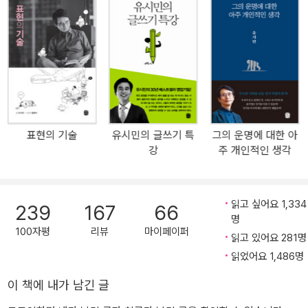
건투를 빈다. 그 무엇도 의미 있는 삶을 찾으려고 분투하는 그대들을
막아서지 못할 것이다.(p.11) 세상의 변화를 누구보다 예민하게 감지
하면서 한 걸음 앞서 시대와 삶의 과제를 고민해 왔던 유시민이 <어
떻게 살 것인가>라는 신간을 들고 정치시장을 떠나 지식시장으로 복
귀했다. ‘어떻게 살 것인가’라는 질문은 어느 시대 어떤 사람도 비껴가
지 않는 것이지만, 이른바 ‘힐링 열풍’이 대세를 형성할 만큼 상처받은
사람이 많은 ‘멘붕의 시대’에 자기다운 삶을 꿋꿋하게 살아가려는 사
표현의 기술
유시민의 글쓰기 특
그의 운명에 대한 아
람에게는 특별한 의미와 가치를 지닌 고민이라고 그는 믿는다. 상처
강
주 개인적인 생각
받지 않는 삶은 없다. 상처받지 않고 살아야 행복한 것도 아니다. 누구
나 다치면서 살아간다. 우리가 할 수 있고 해야 하는 일은 세상의 그
어떤 날카로운 모서리에 부딪쳐도 치명상을 입지 않을 내면의 힘, 상
읽고 싶어요 1,334
239
167
66
처받아도 스스로 치유할 수 있는 정신적 정서적 능력을 기르는 것이
명
다. 그 힘과 능력은 인생이 살 만한 가치가 있다는 확신, 사는 방법을
100자평
리뷰
마이페이퍼
읽고 있어요 281명
스스로 찾으려는 의지에서 나온다. 그렇게 자신의 인격적 존엄과 인
읽었어요 1,486명
생의 품격을 지켜나가려고 분투하는 사람만이 타인의 위로를 받아 상
처를 치유할 수 있으며 타인의 아픔을 위로할 수 있다.(p.56) ‘왜 자
이 책에 내가 남긴 글
살하지 않는가?’ 카뮈의 질문에 나는 대답한다. 가슴이 설레어 잠을