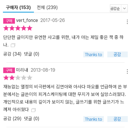
유시민은 자신이 살아온 지난 시기의 개인적 사회적 정치적 경험과
구매자 (153)
전체 (239)
그에 대한 생각을 단편적으로 드러냈다. 고등학교 졸업반 시절의 일
부터 대학 시절 야학 교사 활동을 거쳐 소위 ‘통합진보당 사태’와 18
vert_fonce
2017-05-26
메뉴
대 대통령 선거에 이르기까지, 어떤 감정과 생각이 자신의 삶을 지배
했는지 이야기한다. 직업으로서의 정치를 그만두기로 한 이유, 그런
단단한 글이지만 유연한 사고를 위한, 내가 아는 제일 좋은 책 중 하
결정을 내리기까지의 고민을 보여준다. 그리고 자유인이 되어 어떤
나.
삶을 살려고 하는지 솔직하고 소박하게 토로한다. 이젠 정치적 자기
공감 (
34
)
댓글 (0)
검열 없이 정직하게 말하고 싶다. 나는 정치의 일상이 요구하는 비루
함을 참고 견디는 삶에서 벗어나 일상이 행복한 인생을 살고 싶다. 야
미리내
2013-08-19
수의 탐욕과 싸우면서 황폐해진 내면을 추스르려고 발버둥치는 사람
메뉴
이 아니라 내면이 의미와 기쁨으로 충만한 인간이 되기를 원한다. 정
치적 욕망의 화신이라는 세상의 비난에 맞서 내 자신의 도덕적 정당
재능없는 열정의 비극편에서 김연아와 아사다 마오를 언급하여 쓴 부
성을 주장하는 싸움이 과연 가치 있는 일인지 의심한다. 정치를 하면
분에서는 글쓴이의 피겨스케이팅에 대한 무지가 보여 실망스러웠다.
서 너무나 많은 사람들을 만났지만 정작 사랑하는 사람을 사랑할 시
개인적으로 내용의 깊이가 보이지 않는, 글쓰기를 위한 글쓰기가 느
간은 언제나 부족했다. 세상의 모든 비극과 불의에 대해서 내 몫의 책
껴져 아쉬웠다
임이 없는지 살펴야 하는 게 괴로웠다. 왕의 심기를 살피는 신민(臣
공감 (
29
)
댓글 (0)
民)처럼, 변덕스러운 여론을 언제나 최고의 진리로 받들어야 하는 정
치인의 직업윤리가 너무 무거운 짐으로 느껴진다. 목적의식을 가지고