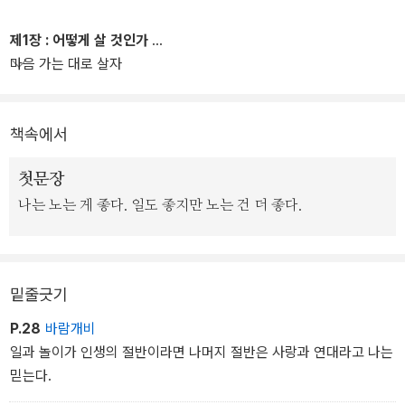
적 경험과 그에 대한 생각을 단편적으로 드러냈다. 고등학교 졸업반
시절의 일부터 대학 시절 야학 교사 활동을 거쳐 소위 ‘통합진보당 사
제1장 : 어떻게 살 것인가
태’와 18대 대통령 선거에 이르기까지, 어떤 감정과 생각이 자신의 삶
마음 가는 대로 살자
을 지배했는지 이야기한다. 직업으로서의 정치를 그만두기로 한 이
유, 그런 결정을 내리기까지의 고민을 보여준다. 그리고 자유인이 되
어 어떤 삶을 살려고 하는지 솔직하고 소박하게 토로한다.
책속에서
첫문장
나는 노는 게 좋다. 일도 좋지만 노는 건 더 좋다.
밑줄긋기
P.28
바람개비
일과 놀이가 인생의 절반이라면 나머지 절반은 사랑과 연대라고 나는
믿는다.