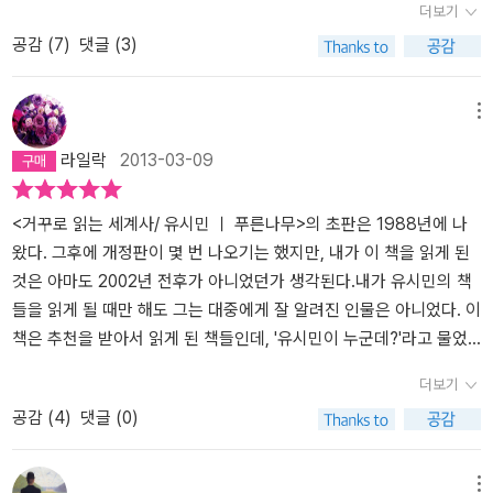
더보기
을 받았다. 책이 궁금해서 흥분 조금 섞인 동요가 일어났다. 퇴근시간
행복한 인생을 살 수 없을 것 같았다.(본문 64쪽)청춘을 위한 질문,
다. 인간의 오만과 왜곡은 그 더러움과 추악함이 커질수록 자신을 미
이 다독여짐을 느끼다가, 즐거운 일을 하고 살라는 이야기를 계속해
공감 (
7
)
댓글 (3)
이 되어 집으로 곧장 가서 저녁밥도 먹지 않는 채로 바로 책을 펼쳤
어떻게 살 것인가유시민은 스무 살 무렵을 회상하며 유독 안타까워
화시키려고 한다.
한국은 영원히 신화의 제국이 될 것이다. 진실 뒤에
서 할 때면, 계속해서 고개를 끄덕거린다. 한 권의 책인데, 하나의 톤
다. 그의 문체가 전체적인 시작과 끝의 맥락을 우선 파악하고자 우선
한다. 정말 원하는 삶이 무엇인지를 깊이 생각하지 않았다는 뉘우침
가려진 불편함을 영원힌 은폐하고 대체하려는 것들이 신성하니 말이
인지 모르겠다. 집중력이 확 떨어졌다가 몰입되었다가 그렇게 오르락
목차와 프롤로그, 에필로그를 읽었다. 역시 그의 문체는 논점의 힘을
이다. 그래서 이 책의 1장은, 청춘을 향하여 '어떻게 살 것인가'라는 질
다. 폭력에 대한 최종적인 해결은 평화적 비폭력이라고 간디가 가르
내리락 하며 책을 읽었다. 다 읽고 나니, 이거가 맞지 않는가 싶다. 소
메뉴
느끼게 된다. 우선 첫 느낌은 시작과 끝의 글에서 정치인으로서의 딱
문을 던지며, 너의 원하는 삶을 고민하고 살아내라고 거듭 강조한다.
쳤으나 그것은 결국 틀린 답이다. 영국에서 인도는 해방되어도 가난
설을 읽을 때는 처음부터 끝까지 버릴 곳 없이 열광하는 경우가 자주
라일락
2013-03-09
딱한 문장이 아니라 느낌이라는 감성적인 문투와 흡사 개인의 일기와
카뮈는 왜 자살하지 않느냐고 물었고, 우리는 죽지 않고 사는 이유를
과 내분에서 해방되지 않은 채 간디 역시 종교적 갈등으로 인한 내분
있다. 하지만, 한 사람의 이야기를 읽는데, (그 자신 정치적 검열을 떨
도 같은 자신에게 고백하는 자신에게 보내는 진술서 <<이 분이 또 진
찾아 답해야 한다. 카뮈는 '세상과 삶 그 자체가 부조리라고' 말했다.
으로 암살되었다. 원래 경제학도였으나 이상하게 문학과 철학 그리고
쳐내려고 노력했다고 하지만, 이게 검열이 아니라면, 어휴.. 얼마나 고
술서 하나는 소설처럼 써내는 유명한 경력의 필력을 가졌다.>> 내지,
자살은 이 부조리를 체념하고 받아들이는 것이다. 따라서 살아가려면
역사까지 글을 적는 유시민의 입장에서 보면, 항상 역사라는 것은 뭔
지식한 사람인가 싶기도 하고 ) 마냥 좋기만 하다면, 그게 이상한거
<거꾸로 읽는 세계사/ 유시민 ㅣ 푸른나무>의 초판은 1988년에 나
자기 고백서 한 권을 마주하는 기분이 들었다. 대게가 보통 이런 글은
이 부조리에 맞서 저항해야 한다. '지금 이 순간, 자유로운 존재로서
가 실패와 좌절로 이루어진 것이라고 본다.
개인적으로 프랑스혁명
지. 저자와 투닥거리며 책을 읽어나가고, 마지막 장을 덮으며, 크게
왔다. 그후에 개정판이 몇 번 나오기는 했지만, 내가 이 책을 읽게 된
어떤 학문적인 이론이나 논문처럼 굳어진 문장체가 아닌 것이 일반적
있는 힘을 다해' 살아야 한다. 삶의 의미를 아는 자만이 상처를 견딜
과 러시아혁명에 관심을 기울이기에 <어떻게 살 것인가>에서도 당통
느낀바가 있다면 그건 성공한 독서라고 생각한다. 처음과 마지막의
것은 아마도 2002년 전후가 아니었던가 생각된다.내가 유시민의 책
이라서 이번 책은 에세이 성격의 문장과 형식으로 자신으로 그간의
수 있고 스스로를 치유할 수 있다. 하지만, 그 의미를 찾지 못한 이들
이 프랑스혁명을 주도하였는데, 결국 같은 동지였던 로베스피에르에
여운이 가장 길다. (그래서, 중간이야 어떻든 만족스러운 느낌이 드는
들을 읽게 될 때만 해도 그는 대중에게 잘 알려진 인물은 아니었다. 이
과정에 대한 소회와 그리고 앞으로 남겨진 삶에 대한 방향성을 지향
은 작은 불운에도 쓰러지고 만다. 상처받지 않는 삶은 없다. 누구나 아
게 죽임을 당하고, 그 로베스피에르 역시 같은 혁명가 손에 죽는다. 트
걸지도 모르겠지만;) 진심을 드러내는 글이라고 생각한다. 읽기전이
책은 추천을 받아서 읽게 된 책들인데, '유시민이 누군데?'라고 물었
하는 바가 어디인지 충분히 느낄 수 있었다. '어떻게 살 것인가'라는
프다. 따라서 우리는 어떤 상처도 견딜 수 있는, 스스로 치유할 수 있
로츠키도 레닌과 같이 러시아혁명을 성공하고도 스탈린에게 정치적
나 읽고 나서나 그를 존경하고, 정치를 떠난 그의 일상을 응원한다. 책
을 때 '서울대생들이 그의 책을 많이 읽는데, 대학생들에게 인기가 있
더보기
결국 어떤 과정을 자기 주체적으로 거치며 죽음을 맞이할 것인가에
는 내면의 힘을 길러야 한다. 그런 사람이라야 타인의 고통을 위로할
패배와 함께 남미 대륙에서 암살당한다. 우리가 보는 세계역사는 성
도 이렇게 계속 내 주었으면 좋겠다. 에필로그까지 읽고 나서, 나의
어'라는 답변을 들었기 때문이다.그후에 유시민을 TV토론에서 보게
공감 (
4
)
댓글 (0)
집중한다. 결국 우리 모두 마지막을 부인할 수 없다면 의연하고 담담
수 있다.위로는 좋은 일이다. 상처를 아물게 하고 아픔을 덜어준다. 아
공보단 그 성공 뒤에 보이는 패배와 좌절의 쓴맛을 보고, 더 큰 고통으
장례식을 계획하고 싶다고 생각한다. 사람 일이란 어떻게 될지 모르
되고, 곧 그는 정치계에 입문하게 된다. 16대, 17대 국회의원과 보건
해지기를 권하며 오늘, 지금, 이 순간에 포커스를 맞추어야 할 것이라
프고 지친 사람이 많아서 그런지, 요즘은 책도 신문 방송도 모두 '힐
로 이어진다. 그런 세계의 역사와 우리 한국의 근현대사에서 어떻게
는거지만, 잘 죽기 위해 잘 준비하고 싶다고 생각한다.
복지부 장관을 역임한 그를 일컬어 '노무현의 남자'라고도 한다.<유시
고 이야기를 이어 나간다. 정치인으로서 그동안의 영광과 실패와 좌
링'이 대세다. 그런데 나는 그런 말을 잘 하지 않는다. 어떤 이야기가
살 것인가라고 말하는 것은 상당히 어렵다.
위에 3남자는 2009년 서
민의 경제학 카페/ 유시민 ㅣ 돌베개ㅣ 2002>, <청춘의 독서/ 유시민
메뉴