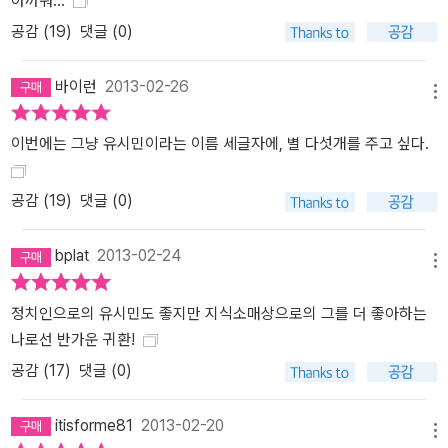
아까워...
한다. 일과 놀이와 사랑만으로는 인생을 다 채우지 못한다. 그것만으
공감 (
19
)
댓글 (0)
로는 삶의 의미를 온전하게 느끼지 못하며, 그것만으로는 누릴 가치
가 있는 행복을 다 누릴 수 없다. 타인의 고통과 기쁨에 공명하면서 함
바이런
2013-02-26
께 사회적 선을 이루어나갈 때, 우리는 비로소 자연이 우리에게 준 모
메뉴
든 것을 남김없이 사용해 최고의 행복을 누릴 수 있다. 그런 인생이 가
이번에는 그냥 유시민이라는 이름 세글자에, 별 다섯개를 주고 싶다.
장 아름답고 품격 있는 인생이다. 공감을 바탕으로 사회적 공동선을
이루어 나가는 것을 나는 ‘연대’라고 부른다. 그리고 이러한 연대가 이
공감 (
19
)
댓글 (0)
루어내는 아름답고 유쾌한 변화를 ‘진보’라고 이해한다. <…> 진보의
낡은 고정관념을 버릴 때가 왔다. <…> 진보주의는 만인의 것이다. 누
구든 유전적으로 무관한 타인의 복지를 위해 사적 자원을 기꺼이 내
bplat
2013-02-24
메뉴
놓은 자발성을 발휘한다면 그 사람이 진보주의자이다. 나는 그렇게
생각한다.(p.249) 일, 놀이, 사랑은 ‘삶의 위대한 세 영역’이다. 흔히
정치인으로의 유시민도 좋지만 지식소매상으로의 그를 더 좋아하는
들 그것만으로 훌륭한 삶, 인간다운 삶을 영위할 수 있다고 말한다. 그
나로선 반가운 귀환!
러나 일과 놀이, 사랑만큼이나 본질적인 삶의 요소가 있다. 그것은 연
공감 (
17
)
댓글 (0)
대(solidarity)이다. 타인과의 연대 또는 사회적 연대는 단순한 도덕
적 당위가 아니다. 타인과의 공감을 바탕으로 한 사회적 연대에 대한
itisforme81
2013-02-20
욕망은 일, 놀이, 사랑에 대한 욕망과 마찬가지로 자연이 인간에게 준
메뉴