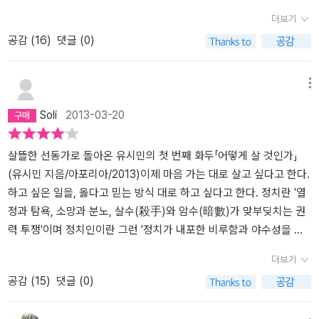
에서도 찾아 볼 수가 없었다. 간혹 미국이나 기타 다른 나라의 국회에
친절하게 하지 않았다. 좋은 혁신 아이디어와 제도 개선책을 만든다
나의 고민을 함께 나눌 수 있는 유시민 작가의 책을 통해 어떻게 사는
기업, 자본주의와 관련이 있다고 여겨지는 모든 형태의 문화 양식을
더보기
서 근무복장이 티셔츠에 청바지 차림으로 국정을 돌보는 것을 보면
고 해서 혁신을 성공시킬 수 있는 것은 아니다. 변화를 거부하는 기득
삶이 고귀하고 품격있는 삶인지 그의 생각을 통해 내 자신을 되돌아
철저히 파괴했다. ‘인간 개조’를 방해한다고 판단하면 누구든 다 죽였
공감 (
16
)
댓글 (0)
서 우리나라 사람들이 국회에서는 반드시 정장이 아니면 안 된다는
권층의 저항을 극복할 수 있는 전략을 세우고 혁신의 동력을 확보하
보고 성찰 할 수 있는 시간이 되었다고 생각된다. 유시민 작가는 놀고
다. 일차적인 숙청 대상은 예전 정권의 권력기구에 종사했던 관료, 공
중대한 이유를 가진 인식의 차이는 과연 무엇일까라는 차원에서 접근
지 않으면 옳은 개혁도 실패한다. 훗날 열린우리당 국회의원과 참여
일하고 사랑하고 연대하면서 기쁜 삶을 찾아나서는 삶을 살아가라고
무원, 경찰, 자본주의 경제체제와 관련된 기업인과 기술자들, 그리고
해 본다면 아주 재미나는 인간의 심리적 행태적인 물음이 앞선다. 그
정부 국무위원으로 일하면서 나는 똑같은 실패를 다시 겪었다. p.182
말한다. 앞의 3가지-내가 하고 싶은 일을 하며 놀고, 일하고 사랑하며
의사와 교사 등 중산층 지식인들이었다. 안경을 쓰거나 글을 읽을 줄
메뉴
럴지도 모른다. 의전적인 행위에 첫 번째가 의복에 대한 상징성이 더
기적을 일으키는 거울뉴런맹자의 측은지심과 다윈의 '본능적 동정
사는 삶에 대해선 많이 생각해 봤지만 연대하는 삶이 무엇인지 쉽게
안다는 이유만으로 총살당한 사람도 숱하게 많았다. 폴 포트는 도시
Soli
2013-03-20
하였다면 그의 다소간의 일탈이 야유가 아니라 신선하게 받아들여진
심'은 같은 것이다. p.247유복한 집안의 머리 좋은 도련님이었던 카
와닿지 않았다. 연대가 뭘까 하는 궁금증으로 한페이지 한페이지를
를 자본주의적 착취와 타락의 심장이라고 판단했다. 크메르 루주 정
나의 성격도 알게 모르게 질타보다는 박수를 보낸 생각이 떠올랐
를 마르크스와 프리드리히 엥겔스가 「공산당 선언」을 쓴 것도 바로 이
넘기다 후반부에 다달을 수록 연대는일, 놀이, 사랑고과 더불어 삶을
권은 1백만이 넘던 수도 프놈펜 주민들을 모두 농촌 집단 농장으로 이
다. 하기야 이 나라가 어떤 나라인가? 국호와 정권과 나라의 시스템이
본능 때문이었다고 생각한다. p.245
의미 있고 존엄하고 품격있게 만드는 제4원소라는 그의 글을 읽고 깊
살뜰한 선동가로 돌아온 유시민의 첫 번째 화두「어떻게 살 것인가」
주시켰다. 환자와 노인, 어린이와 임산부도 예외가 아니었다. 농촌에
바꿨다고는 하지만, 조선 500년 동안의 기득권을 가진 양반님네들이
게 공감했다.나는 나의 정치 성향을 드러내는 것을 그리 좋아 하는 편
(유시민 지음/아포리아/2013)이제 마음 가는 대로 살고 싶다고 한다.
는 생활 기반시설이 없었다. 아무 준비 없는 대규모 강제 이주는 질병
야 한여름에도 두루마기와 도포를 입고 땀을 흘려야 했던 격식과 체
은 아니지만 김대중 노무현 문제인 정당을 지지하는 진보 성향의 사
하고 싶은 일을, 옳다고 믿는 방식 대로 하고 싶다고 한다. 정치란 '열
과 굶주림으로 인한 떼죽음으로 이어졌다. 도시는 텅 비어 폐허가 되
면이 목숨보다도 중요한 가치적인 관념이 아직도 곳곳에 승계되어 오
람이다. 특히 유시민작가와 조국장관의 행보를 보며, 소위 말해 특권
정과 탐욕, 소망과 분노, 살수(殺手)와 암수(暗數)가 맞부딪치는 권
었고 농촌은 ‘킬링필드’로 변했다.(p.269~270)
고 있음을 부인하기 어렵다고 한다면 지금의 국회라는 곳의 구성원들
층도 그들이 가진 것을 나누고 더불어 살아가는 사회를 만들고자 하
력 투쟁'이며 정치인이란 그런 '정치가 내포한 비루함과 야수성을 인
도 국회의 가식적인 권위와 격식과 체면 앞에서 감히 백바지를 입고
는 의지를 보았고 깊은 감동을 받았다. 사람들은 흔하게 진보정당과
내하고 소화'하는 것이기에, 그는 정치인으로 보낸 지난 10년이 행복
더보기
나타났다는 정형화된 오래된 바위 같은 사고의 그 틀을 깨어지지가
보수정당을 자본주의 체제로 이분화해 생각하곤 하지만 그가 생각하
하지 않았고, 앞으로도 직업정치인으로는 살지 않겠다고 선언했
공감 (
15
)
댓글 (0)
못 했던 것이 아니고서야 달리 설명할 방법이 없다. 맹신적인 믿음이
는 진보를 설명하자면 측은지심을 기반으로 유전자를 공유하지 않은
다. 그 때문일까? 유시민은 이 책 <어떻게 살 것인가>에서, 정치인으
나 의문을 달지 못하는 맹목화된 가치와 사고는 논리적인 힘이 발휘
타인의 복지에 대한 진정한 관심과, 타인의 복지를 위해 사적 자원의
로 펴낸 지난 10년 간의 책들과 달리 사회적으로 민감한 이슈에도, 도