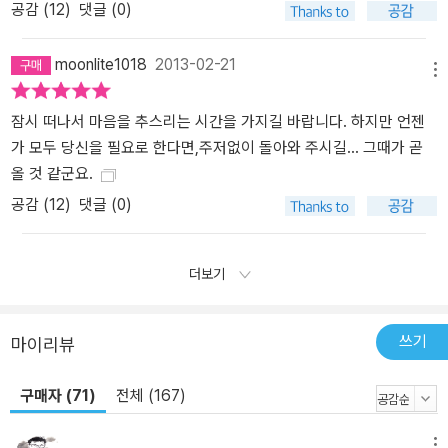
보기 드문 지식인이다. 공병호, 복거일 등 공개적으로 자유주의를 주
공감 (
12
)
댓글 (0)
창하는 유명한 지식인들은 대체로 보수적이며 우리 사회의 기득권층
에 속한다. 홍세화, 박노자 등 진보적 ‘파워라이터’들은 자유주의와 진
moonlite1018
2013-02-21
메뉴
보주의를 화합하기 어려운 이질적 철학으로 보는 경향이 있다. 그런
데도 유시민은 자유주의와 진보주의가 결합될 수 있다고 주장한다.
잠시 떠나서 마음을 추스리는 시간을 가지길 바랍니다. 하지만 언젠
다른 용어를 쓰자면 그는 ‘다윈주의 좌파’라고 할 수도 있다. 그는 인
가 모두 당신을 필요로 한다면,주저없이 돌아와 주시길... 그때가 곧
간과 역사를 제대로 이해하려면 역사학, 철학, 경제학, 사회학과 같은
올 것 같군요.
인문사회과학과 함께 생물학을 알아야 한다고 생각한다. 그래서 대통
공감 (
12
)
댓글 (0)
령 선거를 평가하는 데서까지 생물학 용어를 사용한다. 제18대 대통
령 선거의 결과는 진보의 거듭되는 패배 가운데 하나일 뿐이다. 그것
은 선의 패배나 악의 승리가 아니다. 진화적으로 익숙한 것이 새로운
더보기
것을 이긴 수많은 사건 가운데 하나에 지나지 않는다. 1987년 대선에
서 노태우 후보가 당선되었지만 그는 전두환처럼 할 수 없었다. 1992
쓰기
마이리뷰
년 보수진영으로 투항한 김영삼 후보가 당선되었지만 그는 전임자보
다 더 민주적이고 진보적인 정치를 했다. 2007년 당선된 이명박 대통
구매자 (71)
전체 (167)
령은 국가를 개인적 ‘수익 모델’로 만들었지만 민주주의 정치체제 그
자체까지 무너뜨리지는 못했다. 2012년 박근혜 후보가 당선되었지만
메뉴