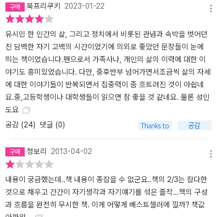
북프리쿠키
2023-01-22
인간관계를 관리하는 것이 위선으로 보인다. 인간의 존엄을 보장하는
메뉴
세상을 만들기 위해 내 삶의 존엄을 해치는 것이 정말 훌륭한 일인지
유시민 한 인간의 삶, 그리고 정치에서 비롯된 관념과 속박을 벗어던
모르겠다.(p.195) 원래 정치 그 자체가 좋아서가 아니라 세상을 더 좋
진 담백한 자기 고백의 시간이었기에 의외로 좋았던 문장들이 눈에
게 만들고 싶어 정치에 뛰어든 것이 아니었던가. 세상을 더 좋게 바꾸
띄는 책이었습니다.팬으로서 가족사나, 개인의 삶의 이력에 대한 이
려면 정치가 중요하다. 그러나 정치 ‘아래’와 정치 ‘너머’의 변화가 없
야기도 흥미있었습니다. 다만, 중후반부 넘어가면서조금씩 삶의 자세
다면 정치도 더는 바뀔 수 없는 것이 아닐까. 나는 직업정치를 떠나 내
에 대한 이야기들이 반복되면서 집중력이 좀 흐트려진 것이 아쉽네
가 원하는 삶을 살기로 했다. 이제는 다른 방식으로 사회적 선을 추구
요.중,고등학생이나 대학생들이 읽으면 참 좋을 것 같네요. 물론 성인
하는 사람들과 기쁘게 연대하기로 마음먹었다. 그렇게 마음먹은 순간
도요
눈앞을 가리고 있던 두터운 먹구름이 걷혔다. 해방감으로 가슴이 터
공감 (
24
)
댓글 (0)
질 것만 같았다.(p.195) 이 책은 진심으로 ‘나다운 인생’을 살고자 하
는 이들에게, 또 자신이 옳다고 믿는 방식으로 세상을 살고자 하는 모
든 이들에게 바치는 헌사이며 격려라고 할 수 있다. 거기에는 저자 유
청보리
2013-04-02
메뉴
시민 자신도 포함되어 있다. 3. 놀고 일하고 사랑하고 연대하라! 저자
유시민은 인생을 살아가는 가장 핵심적인 네 가지 요소를 ‘놀고 일하
내용이 궁금했는데..책 내용이 종잡을 수 없군요..책의 2/3는 잡다한
고 사랑하고 연대하라’로 정리했다. 개인적 욕망을 충족하면서 즐기
것으로 채우고 간간이 자기생각과 자기얘기를 섞은 졸작...책의 구성
며 사는 것이 최고라는 생각은 더 좋은 사회제도와 생활환경이 삶을
과 흐름을 완전히 무시한 책. 이게 어떻게 베스트셀러에 낄까? 책값
행복하게 만들 것이라는 믿음만큼이나 온전치 못한 것이라고 그는 말