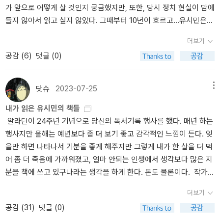
가 앞으로 어떻게 살 것인지 궁금했지만, 또한, 당시 정치 현실이 맘에
논의 자체를 봉쇄하였다.• 민의 왜곡과 정당성 급조: 책은 총선 결과
어디로 조준이 되어야 할 것인가. 혹은 우리의 생이라는 시간의 화살
지키지 못한다. 그럼에도 불구하고, 진보의 정신은 역사적으로 계속
인생이란 행복이란 있는 것인가? 사무실에 있는 다른 직원, 나보다 어
로 이것이 그가 가장 이 책에서 말하고 싶었던 것일 수도 있고, 자신이
켜 자신의 모습을 반성하는 '내려놓음'을 보여준다. 「개그콘서트」의
들지 않아서 읽고 싶지 않았다. 그때부터 10년이 흐르고...유시민은
를 오직 ‘정권 심판’이라는 정당한 국민 여론의 표출로만 규정한다. 선
이 어떤 과녁으로 조준될 것인가를 그는 묻고 있다.또한 이 즐거운 일
진화하는 것 또한 사실이다. 지난 18대 대통령 선거에서 진보주의는
린 직원이 나에게 아직 철이 덜 든 같다는 말을 들었다. 크라잉넛에 대
처한 당면한 과제일 수도 있다는 생각이 든다.그는 소통에 관한 이야
‘희극 여배우’를 흉내내서 말해 본다. “저는 원래 사나운 사람이 아닙
여전히 글을 쓰면서 정치에 직접 나서지는 않지만,자신의 목소리는
거 과정의 절차적 공정성이 담보되지 않은 상태에서 도출된 결과를
이 가치와 의미의 긍정적인 느낌으로 승화되고 주변의 이웃과 소통을
패배했지만, 결코 낙심하지 않아야 할 이유가 여기에 있다. 2012년
한 이야기와 그런 밴드를 좋아하는 나, 사실 크라잉넛은 나이 40을
기를 꺼내면서, ' 이 사람은 이런 좋은 이야기를 할 자격이 되나? ' 아
니다. 저는 사실 조용하고 수줍은 편입니다.” 미디어에서만 나를 본
더보기
정확하게 내고 있다. 그가 잘 나이드는 모습을 보고 싶다. 그리고 오래
민주주의적 승리로 미화하는 것은 인과관계를 왜곡한 중대한 논리적
통하여 일종의 연대로 하며 공통 체적인 선을 지향하기를 권한다.(개
박근혜 후보가 당선되었지만 그의 정책 공약은 5년 전 낙선했던 진보
바라보는 중년이다. 그런 중년을 바라보는 남자들의 음악에 지난 청
마도 의아해 하는 독자가 있을 것이다. 내가 하려는 말이 바로 그것이
사람들은 아마 비웃을 것이다. 당신이 사납지 않다고? 그렇다. 나는
공감 (
6
)
댓글 (0)
오래 그의 책을 읽고 싶다. 20240719
오류이다. • 데이터의 자의적 해석: 여론조사와 선거 데이터를 과학적
인적으로는 블로그에 댓글로 소통으로 주고받는 역할도 어쩌면 일종
진영 대통령 후보의 공약도바 더 진보적이었다. 진보 세력은 선거에
춘이나 지금도 같이 머리를 흔들고 목소리를 지를 나에게 철없어 보
다.' (p. 178)' 나는 나와 의견이 다른 사람에 대해 적대감을 느꼈다.
사납지 않다. 그런데 어떤 상황에서는 나도 모르게 분노가 치민다. 그
분석인 양 제시하지만, 실제로는 본인의 진영 논리에 유리한 수치만
의 연대라고 보았다.) 이제는 1막의 막을 내리고 다시 인생 2 막을 올
졌을 뿐 역사에서 패배한 것이 아니다. 대한민국은 옳은 방향으로 진
일지 모른다.
철이 없다는 것에 대해 나는 이제 오히려 좋겠다고 받아
남이 나를 있는 그대로 인정하고 존중해 주기를 원하면서도 남을 이
분노를 감추어야 한다고 생각하지만 실패할 때가 많다. 분노를 억누
취사선택하여 결론을 짜 맞추는 확증편향을 보여주고 있다. 2. 부정
리고자 하는 시점에서 이 책이 나왔음이 개인적으로도 상당한 반향을
화하고 있다. 그러니 문재인 대통령을 보고 싶었던 시민들이 '멘붕'에
들인다. 철이 들었다란 무엇인가? 과연 그 철이란 어떤 것을 말하는
해하려는 노력을 적게 했다. 그렇게 하면 소통과 협력을 이루어 내기
르는 데 겨우 성공하는 경우에는 나도 모르게 냉소적으로 변한다. 내
닷슈
2023-07-25
메뉴
선거 묵인·동조 의혹과 저자의 위선적 행적• 선거 정의에 대한 선택적
불러일으킨다. 종종 직장 동료나 이웃이나 혹은 친구에게 묻는다. 은
는 빠지지 않았으면 좋겠다.(본문 259쪽)자유인 유시민의 선동낙심
가? 그것은 인생을 말하는 것일 터이다. 계산적이고 이기적이고 현실
어렵다. ' (p. 186)이제, 그는 소통과 인간관계의 비결은 자기 마음을
안에 내가 아닌 누군가 있는 것만 같다. 이게 뭐지? (유시민, 『어떻게
내가 읽은 유시민의 책들
침묵: 과거 유시민 저자는 민주화 운동과 정의를 외치며 정계에 입문
퇴를 하면 무얼 할 것인가? 어떤 것을 할 꺼리는 있는가? 지금 당장
하지 않은 진보는, 패배를 추스려 다시 연대한다. 연대하기 위해선 공
의 부정함에 타협하는 것에서 말이다. 나라고 계산적이고 이기적인
닦는 것임을 마음 속 깊은 곳으로부터의 성찰로 깨닫게 되었으리라.
살 것인가』아포리아, 2013, 108~109쪽)
토론 진행 경험이 있어서
알라딘이 24주년 기념으로 당신의 독서기록 행사를 했다. 매년 하는
했으나, 지속적으로 제기되어 온 부정선거 의혹에 대해서는 철저히
하고 있는 즐거운 가치와 의미의 일은 하고 있는가? 다시 말하자면 인
감하는 능력을 키워야 한다. 타인의 고통에 분노하는 것은 나의 유전
면이 없는 것은 아니다. 현실 속에서 매우 계산적인 스케줄을 관리하
그밖에도 '아이를 옳게 사랑하는 방법' 으로 부모들이 저지를 수 있는
유 전 의원은 타의 추종을 불허한다. 그는 친정이나 다름없던 TV 토
행사지만 올해는 예년보다 좀 더 보기 좋고 감각적인 느낌이 든다. 잊
침묵하거나 방조해 왔다는 비판을 받는다. 선거 제도의 투명성을 감
생 2막에는 어떤 시간으로 마지막을 준비할 것인가에 대한 질문과도
자가 아니다. 나의 각성된 가슴이 분노하는 것이다. 각성된 마음들이
거나 또는 개인적 업무를 한다. 물론 현실의 부정함에 타협할 수밖에
가장 큰 잘못으로 지적한 자녀의 삶을 대신 설계하고 자녀의 행복을
론 방송 프로그램에 패널로 참가한 적이 있었다. 그는 자신에게 향하
을만 하면 나타나서 기분을 좋게 해주지만 그렇게 내가 한 살을 더 먹
시해야 할 지식인의 책무를 저버린 행보이다.• 진영 방어를 위한 여론
같다. 메멘토 모리. 시간은 결국은 죽음이요 내가 살아온 나이만큼 나
모여 사회적 약자를 보듬어 더불어 전진해야 한다. 누군가는 목숨을
없는 내 자신을 보고 있다. 힘이 없기에 그래서 그것을 극복하고 싶기
대신 판단하는 것에 대하여도 말한다.특히, 18대 대통령 선거나, 오늘
는 시민논객의 반박 의사를 논리적으로 재반박함으로써 주장 의지를
어 좀 더 죽음에 가까워졌고, 얼마 안되는 인생에서 생각보다 많은 지
왜곡: 저자는 중앙선거관리위원회의 시스템적 허점이나 투·개표 과정
는 죽어온 것이고 앞으로 죽어갈 것이라는 절대적인 유한성 앞에서
버려 진보를 지켜내고, 누군가는 촛불을 들거나, 누군가는 SNS로 그
에 철이 없어지고 싶었다.
그런다고 내 행동에 책임을 회피하거나 내
날의 정치에 대한 생각들도 여러 페이지에 걸쳐서 언급을 한다.이런
꺾이게 하였는데 이 장면은 ‘토론 잘하는 정치인’으로서의 이미지를
분을 책에 쓰고 있구나라는 생각을 하게 한다. 돈도 물론이다. 작가
의 불투명성을 지적하는 목소리를 조롱하고, 도리어 이를 지적하는
그 어느 누구도 자유로울 수는 없는 인간의 '근원적인 부조리'라는 것
가치를 실어 나른다. 누군가는 직업 정치인으로 나서고, 누군가는 평
마음대로 하는 것은 아니다. 저자인 유시민도 이 책에서 가장 많이 인
이야기를 유시민이 어떤 매체를 통해서 말로 전달했다면 그의 억양이
대중에게 다시 한 번 부각시켜줬다. 상대방의 견해를 잘못된 점을 지
유시민의 책을 비교적 꼬박꼬박 보는 편인데 의외로 알라딘 기록에
국민을 ‘현실 부정’으로 몰아세우며 진영의 이익만을 대변해 왔다.•
이다. 그의 이야기는 담담하고도 의연해질 것을 주장한다. 문제는 어
범한 시민으로 그 정치인의 후원자가 된다. 모두가 소중한 일이다. 유
용하는 저자와 책이 존 스튜어트 밀의 <자유론>이다. 자유에 대한 책
나 어조 등으로 인하여 글로 쓰는 것보다는 좀 강하게 느껴질 수도 있
적하고 동시에 자신의 견해를 상대방으로 하여금 동의하게 하기 위해
더보기
의하면 내가 구입한 유시민 책은 고작 4권 뿐이었다. 그의 책을 직접
과거 행적과의 모순: 스스로를 ‘어리석은 권력에 저항하는 지식인’으
떻게 해야 담담하고도 의연해질 수 있을 것인가라는 차원이다. 이것
시민은 이제 직업정치인이라는 불편한 옷을 벗고 자신이 가장 즐거워
임과 그것에 대한 자신의 의지가 중요하다. 하지만 한국에서 그 의지
었을 것이다. 그러나, 그의 글쓰기 능력은 자타가 인정해 주는 것이기
서는 냉철한 이성이 묻어 나 있는 화술이 가장 중요하다. 그러나 유 전
공감 (
31
)
댓글 (0)
사기도 샀지만 내 계정이 아닌 다른 경로로 샀거나 아주 일부는 도서
로 포장하지만, 정작 민주주의의 근간을 흔드는 선거 부정 의혹 앞에
은 어디까지나 마음의 수양에 따른 내적인 힘에서 나온다고 생각한
하며 할 수 있는 일, 즉 글을 쓰며 설렘으로 충만한 일상을, 품위 있는
를 실행하기에는 철드는 것이 어려울 뿐이다. 내 자신만이 아니라 타
에 책을 통해서 그의 생각을 읽게 되니, 그동안의 마음 고생이 많았음
의원의 토론식 화술은 정치판에서 다른 의원을 설득하거나 그 의견을