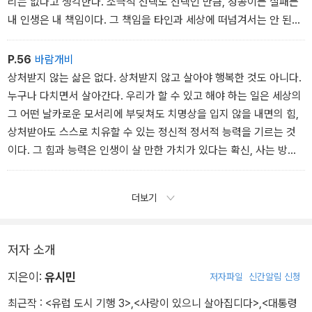
리는 없다고 생각한다. 소극적 선택도 선택인 만큼, 성공이든 실패든
내 인생은 내 책임이다. 그 책임을 타인과 세상에 떠넘겨서는 안 된다.
삶의 존엄과 인생의 품격은 스스로 찾아야 한다. 죄악과 비천함에서
자기를 지키는 것만으로는 훌륭한 삶을 살 수 없다. 악당이나 괴물이
P.56
바람개비
되지 않았다고 해서 훌륭한 것은 아니다. 무엇이 되든, 무엇을 이루든,
상처받지 않는 삶은 없다. 상처받지 않고 살아야 행복한 것도 아니다.
‘자기 결정권’ 또는 ‘자유의지’를 적극적으로 행사해 기쁨과 자부심을
누구나 다치면서 살아간다. 우리가 할 수 있고 해야 하는 일은 세상의
느끼는 인생을 살아야 훌륭하다고 할 수 있다.
그 어떤 날카로운 모서리에 부딪쳐도 치명상을 입지 않을 내면의 힘,
상처받아도 스스로 치유할 수 있는 정신적 정서적 능력을 기르는 것
이다. 그 힘과 능력은 인생이 살 만한 가치가 있다는 확신, 사는 방법
을 스스로 찾으려는 의지에서 나온다. 그렇게 자신의 인격적 존엄과
인생의 품격을 지켜나가려고 분투하는 사람만이 타인의 위로를 받아
더보기
상처를 치유할 수 있으며 타인의 아픔을 위로할 수 있다.
저자 소개
지은이:
유시민
저자파일
신간알림 신청
최근작 :
<유럽 도시 기행 3>
,
<사랑이 있으니 살아집디다>
,
<대통령