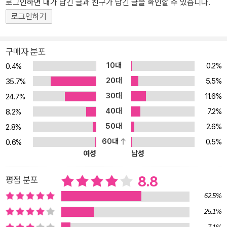
로그인하면 내가 남긴 글과 친구가 남긴 글을 확인할 수 있습니다.
이루지 못하는 밤이 있다. 이루어지기만 한다면 너무 좋아서 두 주먹
로그인하기
을 불끈 쥐고 뛰어오를 것 같은 일이 있다. 누군가 못 견디게 그리워지
는 시간이 있다. 더 많은 것을 주고 싶지만 그렇게 할 수가 없어 미안
한 사람들이 있다. 설렘과 황홀, 그리움, 사랑의 느낌…. 이런 것들이
구매자 분포
살아있음을 기쁘게 만든다. 나는 더 즐겁게 일하고 더 열심히 놀고 더
10대
0.2%
0.4%
많이 더 깊게 사랑하고 싶다. 더 많은 사람들과 손잡고 더 아름다운 것
20대
5.5%
35.7%
을 더 많이 만들고 싶다. 미래의 어느 날이나 피안(彼岸)의 세상에서
30대
11.6%
24.7%
가 아니라, ‘지금’ 바로 ‘여기’에서 그렇게 살고 싶다. 떠나는 것이야 서
40대
7.2%
8.2%
두를 필요가 없다. 더 일할 수도 더 놀 수도 누군가를 더 사랑할 수도
50대
2.6%
타인과 손잡을 수도 없게 되었을 때, 그때 조금 아쉬움을 남긴 채 떠나
2.8%
면 된다.”(p.56) 이 책에서 유시민은 도덕을 설교하거나 당위를 주장
60대
0.5%
0.6%
하지 않는다. 세상을 바로세우기 위한 사상이나 이론을 설파하지 않
여성
남성
는다. 누군가를 드러내 놓고 비판하거나 위로할 생각도 없어 보인다.
8.8
평점 분포
자기 자신의 삶을 냉정하게 성찰하면서 인생의 기쁨과 아픔, 세상의
불의와 부조리를 어떻게 바라보고 다루어야 하는지 이야기한다. 삶과
62.5%
죽음, 개인과 사회, 자유와 공동선, 진보와 보수, 신념과 관용, 욕망과
25.1%
품격, 사랑과 책임, 열정과 재능 등 우리의 삶을 형성하는 물질적 정신