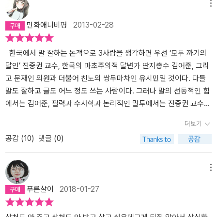
하지 못하는 경우도 비일비재한 것이고 보면 국회라도 달리 말할 것
많은 부분을 내놓는 자발성이라고 했다. 맹자가 이야기한 인간 본연
덕적 딜레마에도 개의치 않고 용감하게 발언했다. 그런가 하면, 정치
메뉴
도 못된다. 아무리 합리적인 이유로 논쟁한다 하더라도 굳어버린 인
의 심성인 측은지심을 행동으로 보여 주는 삶, 기쁨과 고통을 함께 느
인이 되기 전 '지식 소매상'으로 펴냈던 책들의 단단한 사유와 닮았으
만화애니비평
2013-02-28
식은 지구의 중량만큼이나 무겁고도 견고하다. 그런데 이 무거운 인
끼며 연대 하는 삶이 있을때 비로서 존엄하고 품격있는 삶을 살 수 있
되, 훨씬 담백한 언어엔 숙련된 겸손마저 배어 있다. 정치인 유시민은
식의 믿음을 깨라는 것은 아마도 양반의 격식과 체면 때문에 생사조
음을 배웠다. 태어나 삶을 시작한 것은 나의 선택이 아니지만 그 삶을
자유인으로의 복귀를 선언했으나, 이전 지식 소매상으로 활약하던 때
차 거부한 가치와 견줄 수 있을까라는 의구심을 가지기 이렇게 어려
어떠한 방식으로 살아갈 것인지는 내가 결정하고 행동할 수 있다. 나
의 유시민과는 또 달랐다. 그는 청춘을 다독이되 다그쳤고, '40대' 중
한국에서 말 잘하는 논객으로 3사람을 생각하면 우선 ‘모두 까기의
운 것일까? 나이가 들수록 격식은 깨어지지 않는 것이 아니라 더욱더
에게 얼마의 시간이 남아 있을지는 모르겠지만 나에게 주어진 삶을
년의 마음을 위로하되 충동했다. 하고 싶은 것을 하라고, 다만 옳은 방
달인’ 진중권 교수, 한국의 마초주의적 달변가 딴지총수 김어준, 그리
공고히 되고 나이가 들수록 믿음이 회의하는 것이 아니라 석고처럼
제대로 살면서 잘 준비해 나가고 싶다. 내가 사랑하는 사람들과 함께
식으로, 그리고 뜨거운 마음으로 연대하여 더불어 세상을 바꾸자고,
고 문재인 의원과 더불어 친노의 쌍두마차인 유시민일 것이다. 다들
딱딱히 굳어져 간다는 고대 철학자의 선구적인 격언이 오늘날에도 여
사명감을 주고 좋아하는 일을 하면서 신나게 즐기고 그들과 연대하며
그는 이제 55세의 살뜰한 선동가였다.나는 행복하지 않았다열아홉
말도 잘하고 글도 어느 정도 쓰는 사람이다. 그러나 말의 선동적인 힘
전히 유효한 문구로써 작용해야만 하는 이유가 어찌 보면 2013년 대
하루하루를 충실하게 살고 싶다.
살의 유시민은 '도전하지도 않고 좌절한 현실주의자'였다. 아버지는
에서는 김어준, 필력과 수사학과 논리적인 말투에서는 진중권 교수이
한민국 현재의 서글픈 자화상인지도 모른다. 이런 자화상을 그려 놓
아들이 영문학을 전공하여 유학을 가서 나중에 철학자가 되길 바랐지
나 막상 책을 보면서 가장 읽기가 좋은 사람은 유시민이다. 유시민이
더보기
고 백날 새로운 창조적이고 다름의 가치가 힘을 얻으며 아이들에게
만, 아들은 어려운 가정형편 때문에 유학은 애초 꿈꿀 것이 되지 못한
란 사람은 정치인이란 인물로서 유명하나 막상 그의 책을 보면 글을
공감 (
10
)
댓글 (0)
창조력을 함양하고 배양해서 세계를 새로운 가치의 선도에 대한 이야
다고 생각했다. 그래서 돈 없이도 빨리 출세할 수 있는 법학과가 포함
적는 작가로서 혹은 비평가로서의 역할이 더 두각을 나타난다.
그의
기를 해본들 배반과 모순을 매일매일 겪고 있는 현실이 우울할 뿐이
된 사회계열을 선택했다. 이루고 싶은 삶의 목표가 없었다. 그저 현실
글을 읽는 순간 분명 철학적이면서도 상당히 가치 있는 글인데 반해
다. 이제 그의 정치 실험적 역정은 '직업으로서의 정치가'를 내려놓았
에 잘 적응할 뿐이었다. 그러나 대학생 유시민을 맞이한 것은 서슬 퍼
읽기가 수월하다. 대신 진중권 교수의 서적은 생각을 깊이 하면서 봐
메뉴
다고 선포하였다. 그러면 다른 말로 '직업적이 아닌' 일반 시민으로서
런 박정희 정권과 뒤이은 전두환 정권이었다. 시대의 야만이 도전했
야 한다. 그나마 다행인 게 나도 독설적이고, ‘모두 까기의 달인’의 그
푸른살이
2018-01-27
의 정치는 멈춤이 아닐 것이다. 그러니까 '일반 시민으로서의 정치'는
고 그는 맞섰다. 나는 내가 좋아하는 것을 들고 능동적으로 세상과 부
모습을 좋아한다. 예전에 본 서적 중에서 <프랑크푸르트학파의 테제
계속 되어만 할 것이고 보면, 여하튼 일반 시민으로서의 정치라는 게
딪치지 못했다. 번민하면서 주저하는 내게, 세상이 먼저 부딪쳐 왔다.
들>에서 아도르노 편을 읽으면서 많은 부분을 진중권 교수에게 느꼈
별 것도 없다. 선거일 되어서 투표하고 일반 시민으로서의 정치적인
세상은 나더러 체념하거나 굴복하라고 했고, 나는 거절하고 저항했을
다. 진정한 자유란 이원화의 흑백논리에서 네 편과 내 편을 벗어나야