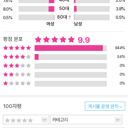
2.0%
7.6%
2) 무료 온라인 실전모의고사 2회분 최신기출경향을 반영한 실전모
50대
3.8%
8.0%
의고사 2회분 추가 제공 2. 해커스인강(HackersIngang.com) 1)
60대
0.5%
0.5%
무료 진단고사 해설강의 교재 내 수록된 진단고사의 상세한 해설강의
여성
남성
제공 2) 무료 문법 연습 문제 해설 PDF 교재 내 수록된 문법 연습 문
제의 상세한 해설 제공 3) 무료 단어암기 MP3 '시험장에도 들고 가
9.9
평점 분포
는 토익 RC 필수 어휘(별책)'에 수록된 어휘를 언제 어디서나 들으면
94.4%
서 외우는 '단어암기 MP3' 제공
5.6%
0%
0%
0%
100자평
게시물 운영 원칙
카테고리