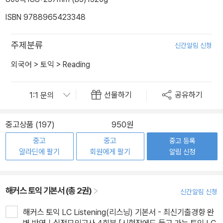
ISBN 9788965423348
주제분류
신간알림 신청
외국어
>
토익
>
Reading
선물하기
공유하기
중고상품 (197)
950원
중고
중고
중고 등록
알라딘에 팔기
회원에게 팔기
알림 신청
해커스 토익 기본서 (총 2권)
신간알림 신청
해커스 토익 LC Listening(리스닝) 기본서 - 최신기출경향 완