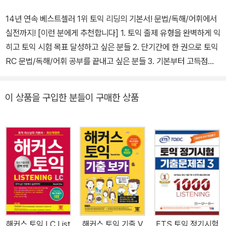
14년 연속 베스트셀러 1위 토익 리딩의 기본서! 문법/독해/어휘에서
실전까지! [이런 분에게 추천합니다] 1. 토익 출제 유형을 완벽하게 익
히고 토익 시험 목표 달성하고 싶은 분들 2. 단기간에 한 권으로 토익
RC 문법/독해/어휘 공부를 끝내고 싶은 분들 3. 기본부터 고득점까
지 토익 리딩 완벽 대비하고 싶은 분들 [해커스 교재만의 특장점] 1.
토익 시험 최신기출경향 완벽 분석 및 반영 1) Part 5 까다로운 문법
이 상품을 구입한 분들이 구매한 상품
포인트를 정리한 '토익 Grammar'와 '토익 핵심 Vocabulary' 학습
을 통해 빠른 속도로 풀이가 가능함 2) Part 6 지문의 흐름을 예상해
보는 '핵심 대비 전략'을 통해 지문 전체 문맥을 빠르게 파악하여 문제
를 맞추는 연습이 가능함 3) Part 7 문제의 정답을 정확히 골라낼 수
있는 '핵심 대비 전략'을 통해 제한시간 내에 빠른 독해와 문맥 파악이
가능함 2. '토익 READING 최신 출제 경향 한눈에 보기' 제공 최신
토익 시험의 문제 유형과 경향을 철저하게 분석하여 최신 경향을 제
시하고, 경향에 맞춘 파트별 공략법을 상세히 정리하여 중점적으로
학습해야 할 내용을 완벽하게 정리할 수 있음 3. 한 권으로 기본부터
해커스 토익 LC List
해커스 토익 기출 V
ETS 토익 정기시험