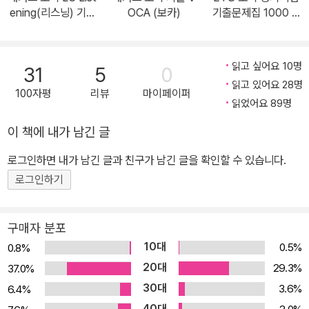
실전까지 토익 RC 완벽 대비 1) [Part 5, 6 Grammar] 시험에 나올
ening(리스닝) 기본
OCA (보카)
기출문제집 1000 V
문법 포인트가 체계적으로 정리된 Grammar 2) [Part 5, 6 Vocab
서
ol. 3 Listening (리
스닝)
ulary] 시험에 출제되는 핵심 Vocabulary 3) [Part 6, 7 Readin
g] 문제 유형별/지문 유형별 풀이 전략을 제공하는 Reading 4) 정
읽고 싶어요 10명
31
5
0
답뿐 아니라 오답까지 확실히 이해할 수 있는 상세한 해설 5) 시험장
읽고 있어요 28명
100자평
리뷰
마이페이퍼
에도 들고 가는 토익 RC 필수 어휘(별책) 6) 최신기출경향을 반영한
읽었어요 89명
4회분 실전모의고사로 마무리 4. 해커스 스타강사의 무료 실전 문제
이 책에 내가 남긴 글
해설강의 제공 1) 시험에 자주 출제되고 학습자들이 어려워하는 문제
로그인하면 내가 남긴 글과 친구가 남긴 글을 확인할 수 있습니다.
를 선정하여 해커스 스타강사의 해설강의를 제공함 2) 교재 내 QR코
드를 이용하여 쉽고 빠르게 강의를 들을 수 있음 5. 진단고사로 실력
로그인하기
점검하고 자신에게 맞는 수준별 학습플랜 선택 1) 진단고사 진단고사
를 제한 시간 안에 풀어보고, 맞은 개수로 자신의 레벨을 객관적으로
구매자 분포
확인할 수 있음 2) 수준별 맞춤 학습플랜 진단고사 결과에 따른 레벨
10대
0.5%
0.8%
별 학습 플랜을 통해 자신의 수준에 맞는 전략적 학습이 가능함 [해커
20대
29.3%
37.0%
스만의 추가 혜택] 1. 해커스토익(Hackers.co.kr) 1) 본 교재 무료
30대
3.6%
6.4%
문법&어휘 인강 해커스 스타강사의 본 교재 문법 및 어휘 인강 제공
40대