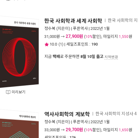
한국 사회학과 세계 사회학
한국 사회학의 지
ㅣ
정수복
(지은이) |
푸른역사
| 2022년 1월
27,900원
31,000
원 →
(
할인), 마일리지
원
10%
1,550
10.0
(
1
) | 세일즈포인트 :
190
지금
택배
로 주문하면
8월 10일 출고
지역변경
미리보기
역사사회학의 계보학
한국 사회학의 지성사 4
ㅣ
정수복
(지은이) |
푸른역사
| 2022년 1월
29,700원
33,000
원 →
(
할인), 마일리지
원
10%
1,650
세일즈포인트 :
176