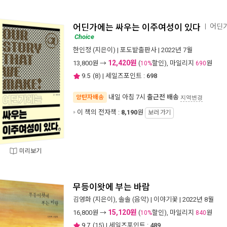
어딘가에는 싸우는 이주여성이 있다
어딘가
ㅣ
Choice
한인정
(지은이) |
포도밭출판사
| 2022년 7월
12,420원
13,800
원 →
(
할인), 마일리지
원
10%
690
9.5
(
8
) | 세일즈포인트 :
698
내일 아침 7시
출근전 배송
양탄자배송
지역변경
이 책의 전자책 :
8,190
원
보러 가기
미리보기
무등이왓에 부는 바람
김영화
(지은이),
솔솔
(음악) |
이야기꽃
| 2022년 8월
15,120원
16,800
원 →
(
할인), 마일리지
원
10%
840
9.7
(
15
) | 세일즈포인트 :
489