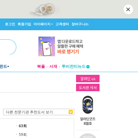
로그인
회원가입
마이페이지
고객센터
장바구니
(0)
펀드
북플
서재
투비컨티뉴드
창작플랫폼
알라딘 us
투비컨티뉴드
도서관 사서
다른 전문기관 추천도서 보기
63회
59회