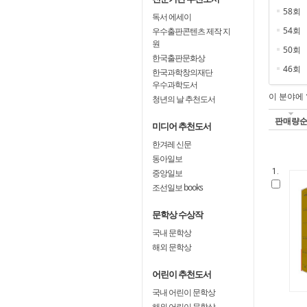
58회
독서 에세이
54회
우수출판콘텐츠 제작 지
원
50회
한국출판문화상
46회
한국과학창의재단
우수과학도서
이 분야에
청년의 날 추천도서
판매량
미디어 추천도서
한겨레 신문
동아일보
1.
중앙일보
조선일보 books
문학상 수상작
국내 문학상
해외 문학상
어린이 추천도서
국내 어린이 문학상
해외 어린이 문학상