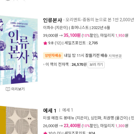
인류본사
- 오리엔트-중동의 눈으로 본 1만 2,000
이희수
(지은이) |
휴머니스트
| 2022년 6월
35,100원
39,000
원 →
(
할인), 마일리지
원
10%
1,950
9.8
(
12
) | 세일즈포인트 :
2,705
내일 밤 11시
잠들기전 배송
양탄자배송
지역변경
이 책의 전자책 :
24,570
원
보러 가기
미리보기
에세 1
에세 1
ㅣ
미셸 에켐 드 몽테뉴
(지은이),
심민화
,
최권행
(옮긴이) |
23,400원
26,000
원 →
(
할인), 마일리지
원
10%
1,300
10.0
(
3
) | 세일즈포인트 :
924