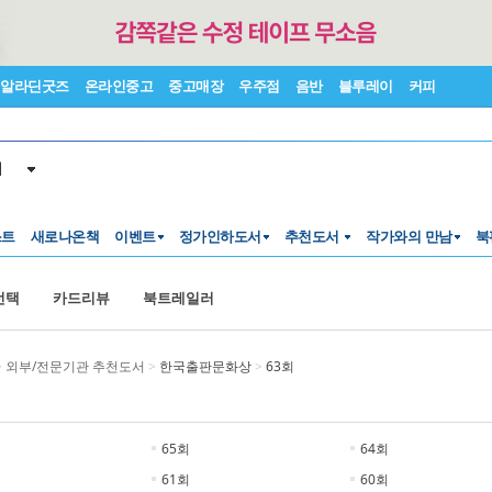
알라딘굿즈
온라인중고
중고매장
우주점
음반
블루레이
커피
서
스트
새로나온책
이벤트
정가인하도서
추천도서
작가와의 만남
북
선택
카드리뷰
북트레일러
>
외부/전문기관 추천도서
>
한국출판문화상
>
63회
65회
64회
61회
60회