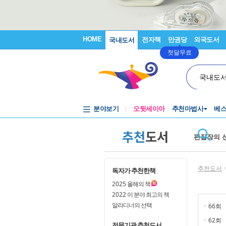
HOME
전자책
만권당
외국도서
국내도서
첫달무료
국내도
분야보기
오뒷세이아
추천마법사
베
추천
도서
편집장의 
추천도서
독자가 추천한책
2025
올해의 책
2022
이 분야 최고의 책
알라디너의 선택
66회
62회
전문기관 추천도서