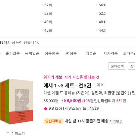
57회
56회
53회
52회
49회
48회
45회
44회
18
개의 상품이 있습니다.
순
출간일순
등록일순
상품명순
평점순
리뷰순
저가격순
고가격
전체선택
장
읽기의 계보: 자기 자신을 쓴다는 것
에세 1~3 세트 - 전3권
에세
ㅣ
미셸 에켐 드 몽테뉴
(지은이),
심민화
,
최권행
(옮긴이) |
58,500원
65,000
원 →
(
할인), 마일리지
원
10%
650
9.8
(
26
) | 세일즈포인트 :
4,529
내일 밤 11시
잠들기전 배송
양탄자배송
지역변경
미리보기