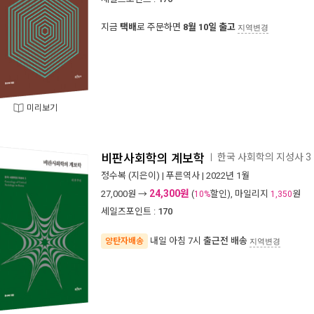
지금
택배
로 주문하면
8월 10일 출고
지역변경
미리보기
비판사회학의 계보학
한국 사회학의 지성사 3
ㅣ
정수복
(지은이) |
푸른역사
| 2022년 1월
24,300원
27,000
원 →
(
할인), 마일리지
원
10%
1,350
세일즈포인트 :
170
내일 아침 7시
출근전 배송
양탄자배송
지역변경