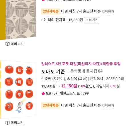
내일 아침 7시
출근전 배송
양탄자배송
지역변경
이 책의 전자책 :
16,380
원
보러 가기
미리보기
일러스트 5단 포켓 파일(마일리지 차감)+적립금 추첨
토마토 기준
문학동네 동시집 84
ㅣ
김준현
(지은이),
송선옥
(그림) |
문학동네
| 2022년 2월
12,150원
13,500
원 →
(
할인), 마일리지
원
10%
670
8.8
(
5
) | 세일즈포인트 :
799
내일 아침 7시
출근전 배송
양탄자배송
지역변경
미리보기