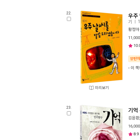
22.
우주
기
ㅣ
황정아
11,000
10.
양탄
이 책
미리보기
23.
기억 
김윤환
16,000
8.9