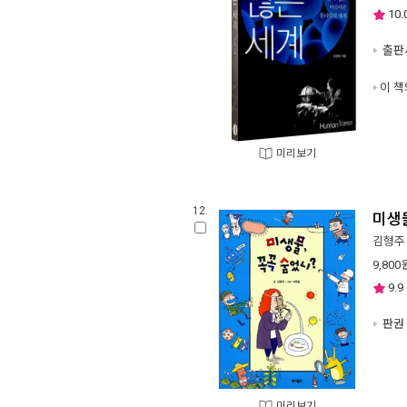
10.
출판사
이 책
미리보기
12.
미생물
김형주
9,800
9.9
판권 
미리보기