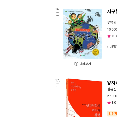
16.
지구
우명원
10,000
10.
개정
미리보기
17.
양자
김유신
27,000
8.0
양탄