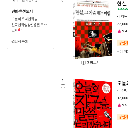
2.
현실,
Choic
만화 추천도서
리처드
오늘의 우리만화상
22,000
한국만화영상진흥원 우수
만화
9.4
편집자 추천
양탄
이 책
미리보기
3.
오늘
김추령
12,000
9.5
양탄