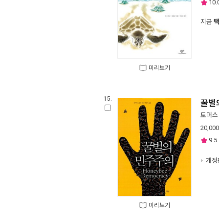
10.
지금
미리보기
15.
꿀벌
토머스 
20,000
9.5
개정
미리보기