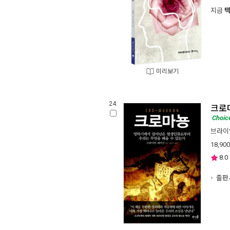
지금
미리보기
24.
크로
Choic
브라이
18,900
8.0
출판사