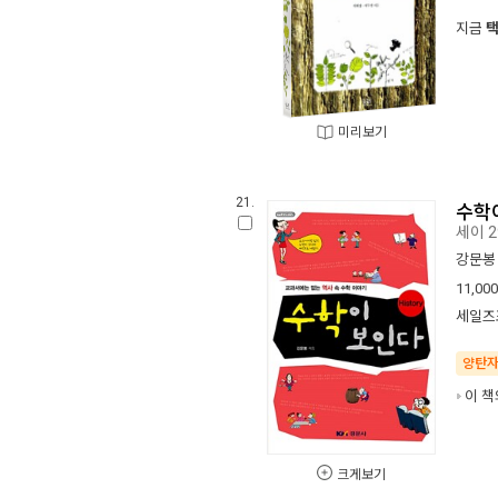
지금
미리보기
21.
수학이
세이 2
강문봉
11,000
세일즈
양탄
이 책
크게보기