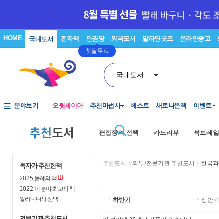
HOME
전자책
만권당
외국도서
알라딘굿즈
온라인중고
국내도서
첫달무료
국내도서
분야보기
오뒷세이아
추천마법사
베스트
새로나온책
이벤트
추천
도서
편집장의 선택
카드리뷰
북트레일
추천도서
>
외부/전문기관 추천도서
>
한국과
독자가 추천한책
2025
올해의 책
2022
이 분야 최고의 책
알라디너의 선택
하반기
상반기
전문기관 추천도서