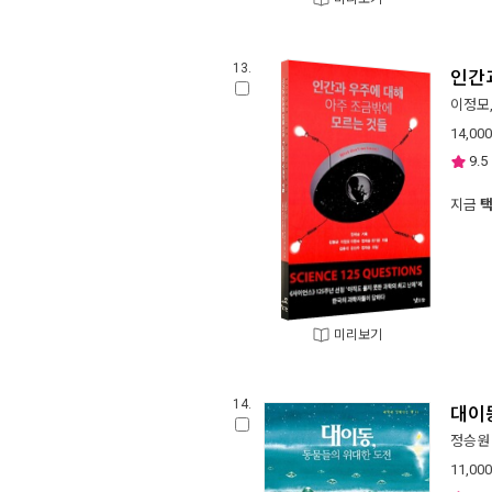
13.
인간
이정모
14,000
9.5
지금
미리보기
14.
대이
정승원
11,000