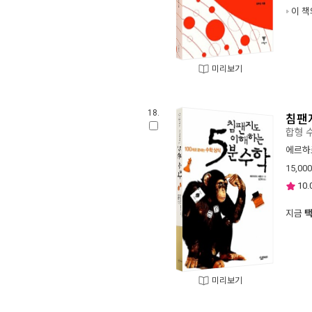
이 책
미리보기
18.
침팬
합형 수
에르하
15,000
10.
지금
미리보기