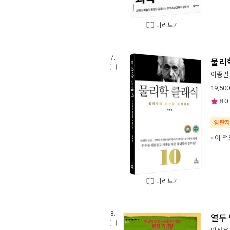
미리보기
7.
물리
이종필
19,500
8.0
양탄
이 책
미리보기
8.
열두 