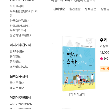
이 분야에
36
개의 상품이 있습니다.
독서 에세이
판매량순
출간일순
등록일순
상품
우수출판콘텐츠 제작 지
원
한국출판문화상
한국과학창의재단
우수과학도서
청년의 날 추천도서
1.
우리 
미디어 추천도서
이장주
한겨레 신문
12,000
동아일보
9.0
중앙일보
조선일보 books
양탄
문학상 수상작
국내 문학상
해외 문학상
미리보기
어린이 추천도서
국내 어린이 문학상
해외 어린이 문학상