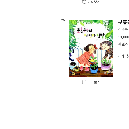
미리보기
25.
분홍
김주현
11,000
세일즈
개정
미리보기