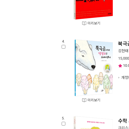
미리보기
4.
북극
김현태
15,000
10.
개정
미리보기
5.
수학
크리스