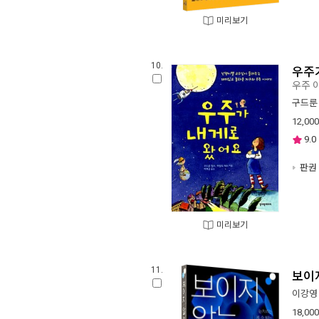
미리보기
10.
우주
우주 
구드룬
12,000
9.0
판권 
미리보기
11.
보이
이강영
18,000