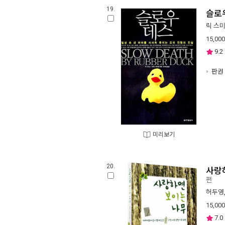
19.
슬로
릭 스
15,000
9.2
판권 
미리보기
20.
사랑
편
허두영
15,000
7.0