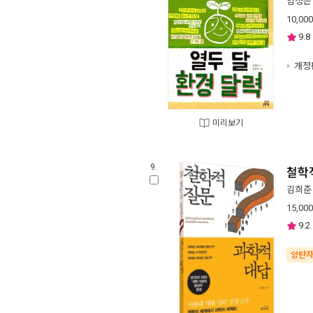
임정은
10,000
9.8
개정
미리보기
9.
철학
김희준
15,000
9.2
양탄