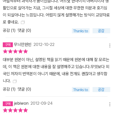
어릴적부터 과학자가 꿈이었습니다. 어느덧 한아이의 아버지이자 생
처럼 새로운 발견과 패러다임 혁명 속에서 역사상 전례가 없을 정도
활인으로 살아가는 지금, 그시절 세상에 대한 무한한 의문과 호기심
로 성공적인 ‘이론적 완성’을 빚어낸 논문들을 순례함으로써, 저자는
이 되살아나는 느낌입니다. 어렵지 않게 설명해가는 방식이 교양자료
물리학자들의 놀랍고 위대한 성과물들이 어느 날 갑자기 하늘에서 뚝
로 좋네요.
떨어져 만들어진 것이 아니라, 선배 물리학자들의 축적된 성과 위에
공감 (
1
)
댓글 (0)
서, 동료 학자들 사이에 치열한 소통 속에서, 그리고 인류의 거대한 지
적 여정 속에서 생성된 것임을 생생하게 보여 준다. 획기적 발견, 인식
무늬만원빈
2012-10-22
의 혁명, 이론적 완성 클래식 음악을 하는 사람들은 흔히 지구가 멸망
메뉴
해서 우주선을 타고 지구를 탈출하는 순간에도 바흐의 「평균율 피아
대부분 원본이 아닌, 설명된 책을 읽기 때문에 원본에 대해 잘 모르는
노」만 챙기면 클래식 음악을 모두 복구할 수 있다는 말을 하곤 한다.
데, 이 책은 원본에 대한 내용을 잘 설명해주고 있습니다.무엇보다 외
그 우주선에 20세기 물리학의 논문 10편을 싣는다면 어떤 10편을 실
국인 저자의 번역본이 아니기 때문에, 내용 전개도 괜찮아고 생각합
어야 할까? 나는 그런 상상을 하며 10편의 논문을 골랐다. -본문에서
니다.
현대 물리학, 20세기 물리학을 대표할 물리학 논문을 고른다면, 물리
학자에 따라, 전문 분야에 따라, 그리고 취향에 따라 달라질 수밖에 없
공감 (
1
)
댓글 (0)
을 것이다. 누가 어떤 논문을 고르든, 항의를 막을 수 없다. 국내파 이
론 물리학자인 이종필 박사는 이 책에서 인류가 멸망했을 때, 우주선
jebiwon
2012-09-24
메뉴
을 타고 지구를 탈출할 때 어떤 논문을 챙겨야 현대 물리학을 복원할