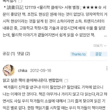
독서일기
표현하자면, 도시 기행으로 포장된 ‘사상’ 기행인 것이다.인물과 사상
적 세계에서의 운동의 아주아주 기본적인 개념과 '덩어리 단위'라는
다. 오…담석증 듣는 순간 오직 한 사람이 떠올랐고(먼저 수술 받으신
받드는 컴퓨터 이외의 부가적으로 뭔가를 만들어 낼 수 있는 튼튼한
* 讀書日記 121119 <물리학 클래식> 서평 별점 ; ★★★★☆ 서
으로 도시를 읽는 새로운 기행문으로 읽을 수 있겠다. 한나 아렌트의
개념이다. 아주 미시적으로 세계를 바라보면, 어떤 입자들(예컨대 전
분), 그 분의 현재 식사량과 건강상태를 생각하며 나는 그냥 조금 안
기초과학의 뼈대가 없었기 때문이다. 독일이 히틀러 시대에 수많은
문이 좋았던 책. 초전도 현상은 원래 아는 것이 없었다. 양자역학의 거
정치사상을 적극적으로 소개해온 김선욱 교수도 '한나 아렌트의 공화
하량 같은 것)이 '덩어리져서만 존재한다'는 것을 알 수 있는데, 이때
심했다. 당장은 힘들고 아프고 불편하겠지만 그래도 수술 후에 건강
천재 과학자들이 미국으로 보낼 때, (적어도 내가 읽은 과학사에 의하
시적 현상이라는 것을 알게 된 것이 소득이라면 소득. 트랜지스터의
주의'를 주제로 한 <아모르 문디에서 레스 푸블리카로>(아포리아, 2
'덩어리져 있는 것'을 '양자화 되어 있는'으로 해석하면 된다. 즉 양자
히 잘 지낼 수도 있겠구나 하고… 나를 많이 안 좋아하시는 분이지만
면) 미국에서 그들을 홀대했다는 기록은 거의 없다. 미국 교육이 형편
내용은 중, 고등학교 학창시절 기술과 공업시간에 배워 쉬울 줄 알았
015)를 펴냈다. 저자의 <정치와 진리>와 <한나 아렌트 정치판단이
역학 자체가 덩어리져 있는 물리량을 다루는 역학이라는 것이다. 그
(본인 의사와 무관하게) 늘 위안과 도움이 되어 주셔서 감사합니다.
없다고는 해도, 기초 과학이나 전문과학자들에 대해서는 그 어느 나
는데, 물리학 이야기가 곁들어지면서 쉽게 읽을 수 없었던 책. <
론>에 뒤이은 세 번째 아렌트 연구서이다. 정치평론을 사상의 차원으
리고 덩어리져 있기 때문에 당연히 양자화된 입자는 그 최소 단위의
ㅋㅋㅋㅋㅋㅋ 문제는 요즘 전공의 파업이 심각한 때라 가까운 3차 시
라보다 우대했고 지원했을 정도였으니깐. 이게 수십년 전 미국에서
의지력의 재발견> 서평 별점 ; ★★★★☆ * 밑줄 긋기 p 9 심리학
로 발전시킨 <전체주의의 기원>, <예루살렘의 아이히만>, <혁명론
정수배로만 존재할 수 있는 것이다. 예컨대, 세상에 책이 2권 단위로
립 병원 외래 예약은 해놨지만 수술이 잡힐지 걱정이었다. 외과 수술
더보기
과학자들을 대했던 그들의 방식이었다. 우리 나라의 과학지식인들은
자들이 인생에서 ‘긍정적인 결과’를 불러오는 개인적 특성을 구분할
>, <공화국의 위기>를 중심으로 아렌트의 공화주의적 사유의 족적을
묶여서만 존재할 수 있다면, 존재하는 책의 수는 그 최소 단위(2)의
가능한 근처 2차 종합병원도 염두에 두고 어제 엄마랑 병원에 다녀왔
공감 (
1
)
댓글 (2)
21세기에 어떤 대우를 받을까? 내가 보기엔 홀대와 수모라는 두 단어
때 지속적으로 발견하는 이 두 가지 요소는 바로 지적능력과 자기 절
살펴본다. 세계에 대한 사랑(아모르 문디)에서 시작하여 그 사랑을 구
정수배로만 존재할 수 있는 것이다. 이건 다시 말해서 임의의 값이 연
다. 다른 대학병원들 진료 감당 안 되는 걸 공립 시립 병원이랑 군병원
가 제일 적절하다. 기초과학과 전문과학지식을 홀대하는 나라에서,
제self-control다.p 14 영국 출신 스마일스는 이 책에서 “천재는 곧
체적 현실(레스 부블리카)로 만들어 가는 아렌트의 공화주의적 사유
속적인 값을 갖을 수가 없다는 것이다. 예컨대, 앞의 예에서 값은 오로
이 다 감당한다, 뭐 그런 기사 본 후라 걱정했는데… 의외로 병원은
오버 퀄리티라는 이유로 교수 면접에서 탈락되는 나라에서, 무슨 산
인내다”고 썼다.p 27 자기 절제는 대체로 무의식적으로 작동한다.p
chika
2012-09-16
메뉴
의 요소들을 살펴보는 일은 우리나라의 정치현실을 반성적으로 사유
지 2, 4, 6, 8... 만을 가질 것인데, 이걸 그래프로 그러면 연속적인 그
여유로웠고 작년 내가 입원 치료 받던 시절보다도 훨씬 사람이 적어
업이 발전할 수 있을까? 아침 기사에 휘어지는 디스플레이를 만들 수
36 의지력도 계속 사용하면 피로를 느끼는 근육과 같은 것일 수 있
하는 데 도움이 될 수 있다.국내 학자들의 아렌트 연구서가 여럿 나와
래프인 줄이 아니라 점이 여러개 찍힐 수 밖에 없다. 따라서 양자 역학
서 대기 없이 휙휙, 외래도 예약 시간 삼십분 전엔가 갔는데 환자 없어
읽고 싶은 책이 쏟아져나온다. 변함없이
있는 기업이 있고 반으로 접을 수 있는 디스플레이를 만들어 올 하반
다.p 44 자아 고갈 현상이 자기 절제의 핵심 기관인 전측대상피질의
있는 상황이지만 적당한 난이도와 분량의 입문서로서 유익할 듯싶다.
의 관점에서 보면 고전 역학(뉴턴, 갈릴레이 역학)은 양자 역학의 아
서 미리 진료 다 봐주심… 의사 선생님은 담석 크기 개수 상관 없이 증
백가흠이 신작을 냈구나! 이미 들었었나? 들었대도 기억에 없으니
기에는 판매한다는데, 이것이야 말로 기술적인 혁신인데, 무슨 기초
활동을 약화시킨다는 것을 밝혀냈다.p 53 의지력은 크게 네 가지 범
교양 물리학 분야의 책들을 활발하게 저술하고 있는 이종필 교수도
주 극단적인 경우라고도 할 수 있다. 해상도가 낮아지면서(너무 크게
상이 오래되고 심하면 담낭절제술을 해야 한다고 했다. 조심스럽게
나는 이제야 안 것이다. 책은 아무거나 가리지 않고 다 읽는다,라고 하
과학 타령을 하고 있느냐고 누군가는 말 할 지도 모르겠다. 아닌게 아
주로 나눌 수 있다./생각의 조절, 감정 조절, 충동 조절, 수행 조절p 6
'양자역학과 상대성이론을 넘어'를 부제로 한 <신의 입자를 찾아서>
보다보니) 디테일(2,4,6,8로 이산적인 분포)을 볼 수 없어서 연속적
요즘 고생 많으신데 수술이 잡힐 수 있나요…했더니 마침 잡힌 수술
면서도 사실 우리 작가들의 소설에 대해서 그리 즐겨 찾으며 읽은 기
니라, 휘어지는 디스플레이어 만들어지는 시대에 맞춰 기판이나 내부
7 포도당 없이는 의지력도 없었다.p 71 PMS premenstrual syndr
(마티, 2015)를 다시 출간했다. 2008년에 같은 제목으로 나왔던 책
으로 바라보고 있으니 말이다. 이 밖에도 양자 역학과 확률론적 해석
환자가 기한을 미뤄버려서 내일 모레 가능하다고…그래서 일사천리
억은 별로 없다. 한참 책읽기를 시작할 때는 우리 작가들의 책이라면
회로도 휘어질 수 있는 소재를 만들고 밧데리도 더 작고 더 많은 에너