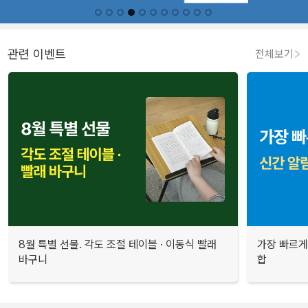
관련 이벤트
전체보기
8월 특별 선물. 각도 조절 테이블 · 이동식 빨래
가장 빠르게
바구니
합