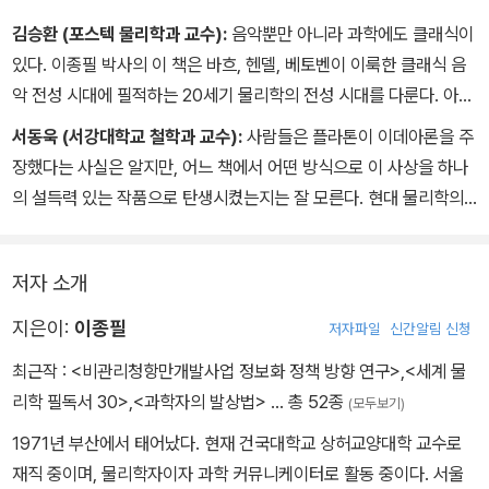
끈 후안 말다세나 '큰 N 극한에서의 초등각장론과 초중력' 논문, 원자
김승환 (포스텍 물리학과 교수):
음악뿐만 아니라 과학에도 클래식이
핵이 존재한다는 사실을 세상에 알린 어니스트 러더퍼드의 '물질에
있다. 이종필 박사의 이 책은 바흐, 헨델, 베토벤이 이룩한 클래식 음
의한 알파 및 베타 입자의 산란과 원자의 구조' 등 10편의 논문을 소
악 전성 시대에 필적하는 20세기 물리학의 전성 시대를 다룬다. 아인
개한다.
슈타인, 하이젠베르크, 바딘, 와인버그 등이 이룬 업적은 인류의 정신
서동욱 (서강대학교 철학과 교수):
사람들은 플라톤이 이데아론을 주
사에서 바흐와 베토벤의 걸작에 맞먹는 대작들이다. 이 책을 읽는 물
장했다는 사실은 알지만, 어느 책에서 어떤 방식으로 이 사상을 하나
리학도들은 대가들의 기념비적 원전들을 접하며 가슴이 뛸 것이고,
의 설득력 있는 작품으로 탄생시켰는지는 잘 모른다. 현대 물리학의
과학 기술의 홍수 속에서 표류하는 듯한 느낌을 받는 비과학 독자들
저 빛나는 이론들 역시 마찬가지다. 아인슈타인의 ‘상대성 이론’을 설
은 나침반을 발견한 기쁨을 느낄 것이다. 사실 이 책의 진짜 매력은 물
명한 책은 발에 채이도록 많지만, 도대체 언제, 어떤 논문을 통해, 어
리학이나 수학을 전혀 모르는 사람들도 쉽게 읽을 수 있다는 점이다.
저자 소개
떤 맥락에서, 그리고 어떤 사고 과정을 거쳐 이 이론이 탄생했는지 알
독자들이 클래식과 물리학의 아름다운 선율에 파묻혀 물리 첫사랑의
게 해 주는 책은 많지 않다. 이 책은 물리학의 기념비적인 이론들이 탄
지은이:
이종필
저자파일
신간알림 신청
아련한 추억을 되살리기를 바란다.
생한 논문의 집필 현장으로 우리를 안내한다. 그리하여 우리는 당대
최근작 :
<비관리청항만개발사업 정보화 정책 방향 연구>
,
<세계 물
의 천재들이 어떤 사고 과정을 거쳐 걸작을 내놓았는지 3D로 기록된
리학 필독서 30>
,
<과학자의 발상법>
… 총 52종
(모두보기)
화면을 보듯 낱낱이 추적하게 된다. 이 체험은 마치 세상의 모든 대륙
을 뒤흔든 거대한 지진의 진원지에 직접 서 보는 일만큼 몸과 마음을
1971년 부산에서 태어났다. 현재 건국대학교 상허교양대학 교수로
전율하게 한다.
재직 중이며, 물리학자이자 과학 커뮤니케이터로 활동 중이다. 서울