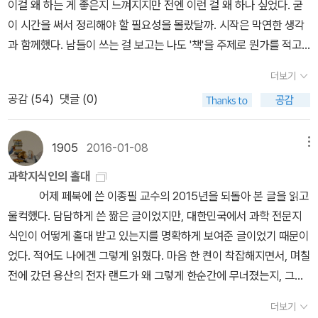
고 초전도 현상의 근원을 이해하기 위해 노력했다. 이 논문은 초전도
년, 후안 말다세나) 이다. 논문 제목을 굳이 한 번 적어 본 것은 일단
초에 카드 할인 리셋되니까 그러고도 샀다. 막 샀다. 원래 궁금했던
현상에 대한 가장 근원적인 이론으로 꼽히는 BCS 이론의 탄생 과정
굉장히 있어 보일 것 같기도 하고(이게 주요 목적이다), 인류가 세상
건 이 책이었다. 그레이 시리즈는 뭔 출발 비디오 여행 같은데서 변죽
을 담고 있다. 8장 대폭발의 화석을 줍다: 아노 펜지어스, 로버트 윌
을 조금 더 잘 이해하도록 위대한 발견을 위해 노력했을 학자들에게
울리는 것만 보고 책이든 영화든 본 적 없는데, 패러디는 좋아하니까.
슨, 「4,030Mc/s에서 초과 안테나 온도의 측정」(1965년) 이 논문에
따로 해줄 것은 없으니, 논문과 학자 이름이나 한번 되새겨 보자는 뜻
저기 닭을 너무 꽉 맨 게 아닐까요… 이 책을 저렴하게 팔고 있는 판매
더보기
서 다루고 있는 발견은 “500년 근대 천문학사에서 가장 위대한 발
에서 적어 보았다. 개인적으로 이 책을 장 별로 내가 요약 정리하는 것
자님이 계셔서 이거랑 나머지는 과학책만 종류별로 잔뜩, 주문했다.
공감 (
54
)
댓글 (0)
견”으로 꼽힌다. 이 발견으로 대폭발 이론은 가장 강력한 실험적 증거
은 큰 의미가 없을 것 같다. 그럴 목적이었으면 그냥 이거 읽을 시간에
그런데… 치킨책이 품절이었다. 어차피 당장 사도 언제 읽을지 모르
를 갖게 되었다. 이후 계속해서 이 발견의 성과인 극초단파 우주 배경
검색해서 알아보는 것이 더 효율적일테니 이건 직접 읽어보는 수 밖
니… 그래서 나는 과학책만 잔뜩 받아 들게 되었고… 알라딘 우주점
1905
2016-01-08
메뉴
복사를 연구한 결과 과학자들은 우주 탄생의 신비를 하나씩 풀 수 있
에 없을 것 같다. 그리고 솔직히 다른 분야 책은 저자가 논리를 전개해
여기저기에서 (중학생 되었는데도 후속 시리즈가 궁금하다는 큰어린
었다. 오늘날에도 전 세계 수많은 과학자들이 우주에서 그리고 지상
나가면 따라가는 일은 자신이 있고, 이해도 못하는 편은 아니라고 생
이 요청으로) 전천당 시리즈를 그러모으면서 마침 신간 해제되어 풀
과학지식인의 홀대
에서 우주 배경 복사에 대해 연구하고 있다. 21세기 물리학 혁명은 바
각하는데 이런 고등 물리학은 내가 잘 따라간 것인지도 확신이 안서
린 소설책도 사 모으고 알라딘 직배송도 뭔가 시키고(한 번 주문에 최
어제 페북에 쓴 이종필 교수의 2015년을 되돌아 본 글을 읽고
로 이 우주 배경 복사에서 시작될지 모른다. 9장 대통합을 향한 첫걸
도, 이해를 했다는 생각은 당연히 안든다. 아인슈타인의 경우에는 그
소 세 판매처 섞어 사는 편…품절나면 적립금 쿠폰 꼬이고 복잡함)…
울컥했다. 담담하게 쓴 짦은 글이었지만, 대한민국에서 과학 전문지
음: 스티븐 와인버그, 「경입자 모형」(1967년) “세상은 무엇으로 만들
나마 전체를 깔끔하게 관통하는 이른바 '현인형 물리학자'라서 논리를
그래서 3월의 콜렉션은 이렇게 완성됩니다. 뭐에 홀렸는지 치킨 판
식인이 어떻게 홀대 받고 있는지를 명확하게 보여준 글이었기 때문이
어졌을까?” 하는 질문은 인류가 유사 이래 품어 온 가장 오래되고 근
따라 갈 수는 있는데, 하이젠 베르크나 스티븐 와인버그, 후안 말다세
매자 판매 페이지에서 우주, 화학, 기원, 물리, 천체물리, 그리고 우주
었다. 적어도 나에겐 그렇게 읽혔다. 마음 한 켠이 착잡해지면서, 며칠
본적인 의문 중 하나이다. 사물과 자연의 근본 이치를 탐구해 온 그 유
나의 경우에는 솔직히 이해 안가는 부분이 이해 가는 부분보다 더 많
점에서 메타 과학이라 해야 하나 그냥 노승영 번역가가 옮겼길래 사
전에 갔던 용산의 전자 랜드가 왜 그렇게 한순간에 무너졌는지, 그리
구한 역사 속에서 인류가 다듬어 온, “세상은 무엇으로 만들어졌을
다. 그래서 평소에는 서평을 쓰려고 책을 다 보고 나면 접어두고 밑줄
봤고, 언제 읽을지 모르지만 주로 팔백작님에게 영업당한 아고타 크
고 이교수의 글을 읽으면서 우리의 미래 전자산업이 저 용산 전자랜
까?”에 대한 가장 모범적인 답안이 바로 입자 물리학의 표준 모형(St
더보기
처둔 부분 중에서 인상 깊은 부분을 따로 워드패드로 옮겨 놓고 그거
리스토프, 동남아시아 엘리트였나, 이건 헝가리 작가랬나 (근데 사탄
드의 빈점포마냥 텅 비어버릴지도 모른겠다는 생각이 들었다. 컴퓨