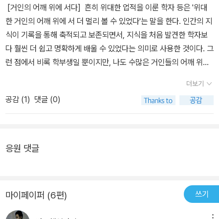
수백 년을 이어 온 뉴턴의 만유인력의 법칙은 그 권좌에서 내려오게
[거인의 어깨 위에 서다] 흔히 위대한 업적을 이룬 학자 등은 '위대
을 읽는 것은 학자로서는 반드시 해야할 일이며, 교양인으로서도 읽
된다. 일반 상대성 이론 덕분에 과학자들은 우주가 어떻게 생겨났고
한 거인의 어깨 위에 서 더 멀리 볼 수 있었다'는 말을 한다. 인간의 지
는 시간이 아깝지는 않다. 왜냐하면 문과쪽에서는 과거의 철학이나
또 어떻게 진화해 왔는지를 이론적으로 규명할 수 있게 되었다. 대폭
식이 기록을 통해 축적되고 보존되면서, 지식을 처음 발견한 학자보
사상이 아직도 완전히 반박되지 못하는 면이 있고, 또 책의 저자가 논
발 이론, 블랙홀 이론, 다중 우주 이론 등 수많은 현대 물리학 이론의
다 훨씬 더 쉽고 명확하게 배울 수 있었다는 의미로 사용한 것이다. 그
증하는 과정이 현대에까지 유효하기 때문이다. 하지만, 물리학과 학
출발점이기도 하다. 4장 이상한 양자 나라의 하이젠베르크: 베르너
런 점에서 비록 학부생일 뿐이지만, 나도 수많은 거인들의 어깨 위에
생이 굳이 원전을 읽을 필요가 있을까? 그들은 이미 수업시간에 같은
하이젠베르크, 「운동학적 역학적 관계들에 대한 양자 이론적 재해석」
서 세상을 바라보고 있다. 경제학을 문을 연 애덤 스미스부터 마샬, 케
방법으로 이론의 논증을 배울 것이며, 따라서 굳이 논문원전을 읽을
더보기
(1925년) 양자 역학은 상대성 이론과 함께 20세기 지성사에 가장 큰
인즈, 프리드먼 등 경제학계에도 수많은 위대한 거인이 존재하기 때
필요가 있을지는 모르겠다.그리고 문과생에게 있어 여기 실린 10편
공감 (
1
)
댓글 (0)
영향을 끼친 과학적 발견이다. 이 논문의 저자인 하이젠베르크는 이
문이다. 그런데 조금 더 본질적으로 생각해보면 난 경제학부생이기
의 논문은, 저자가 최대한 쉽게 설명했다하나, 도저히 제대로 된 이해
양자 역학을 정초한 공로를 인정받아 1932년에 노벨상을 받았다. 상
앞서서 인간이고, 인간은 물리적 세계 속에서 살아간다. 그런 의미에
가 불가능하다. 내가 문과출신치고는 나름 이과 지식이 있다는 것을
대성 이론이 아인슈타인이라는 걸출한 스타 한 명이 거의 혼자서 완
서 물리학의 거인들의 업적은 분야를 초월해서 모든 인류에게 어깨를
감안할 때(일단 수능 때 과학영역 전교1등이었고, 대학 시절에도 문
성한 것이라면 양자 역학은 시대의 천재들이 머리를 맞대고 고군분투
빌려주고 있다고 볼 수 있다. 따라서 이왕 어깨를 빌리는거 좀 확실하
응원 댓글
과생 대상 과학교양수업은 항상 A+이었다) 문과생들이 과학논문원
한 결과물이다. 이 논문은 수많은 천재들을 한데 엮은 양자 역학 혁명
게 빌려보고 싶었다. 어차피 빌리는데 멀리 보려고 노력이라도 해봐
전을 읽는 것은 시간낭비다. 문과생들에게 중요한 것은 이론을 발전
의 출발점이라 할 만하다. 5장 팽창하는 우주, 20세기의 가장 위대한
야 빌려주는 거인에게도, 빌리는 나 스스로에게도 당당하지 않겠나
시키고 논증하는 과정인데, 일단 저자의 문제의식부터가 이해불가이
발견: 에드윈 허블, 「외계 은하 성운들의 선속도와 거리 사이의 관계」
싶어서다. 그래서 어떻게 공부해봐야 하나 생각하면서, 이런 저런 책
므로.한마디로 이 책은 잘 쓰이긴 하였으나 이 책을 읽을 대상은 너무
쓰기
마이페이퍼 (6편)
(1929년) 이 논문을 통해 ‘허블 법칙’이 발표되었다. 허블 법칙은 지
들을 보고 있는데, 그 중에서 오늘은 <물리학 클래식>이라는 책을 소
나 소수일 비극적인 책이다. 문과출신으로서, 이 책의 벽은 아득히 높
구에서 은하까지의 거리와 그 속도 사이에 특별한 관계가 있음을 가
개하고 싶다. <물리학 클래식>은 물리학 박사인 저자가 20세기 논문
다ㅠ.ㅠ
메뉴