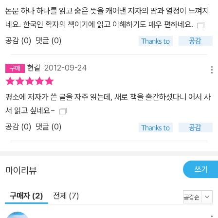
수 있을까 하는 관점에서 논문을 고른다. 그래서 저자는 현대 물리학
논문 하나 하나를 읽고 숨은 뜻을 캐어낸 저자의 땀과 열정이 느껴지
을 그 전과 그 후로 돌이킬 수 없게 바꾼 획기적 발견, 인류의 세계관
네요. 한국인 학자의 책이기에 읽고 이해하기도 매우 편하네요.
을 송두리째 뒤흔든 인식의 혁명, 새로운 발견과 패러다임의 혁명을
공감 (
0
)
댓글 (0)
온전하게 담아낸 이론적 완성을 선정 기준으로 삼아 제시한다. 이 기
준들을 하나의 축으로 삼아 뉴턴의 고전 역학을 전복해 버리고, 전자
현길
2012-09-24
메뉴
혁명의 방아쇠를 당기고, 우주 탄생과 진화를 설명하는 거대한 이론
을 구축해 낸 현대 물리학의 역사를 직조해 나간다. 그리고 각 논문 속
평소에 저자가 쓴 글을 자주 읽는데, 새로 책을 출간하셨다니 어서 사
으로 들어가 각 논문을 써낸 12명의 물리학자들이 머리를 싸매고 고
서 읽고 싶네요~
민한 문제들, 그들이 우연히 마주친 수수께끼들, 그리고 그들을 문제
공감 (
0
)
댓글 (0)
해결로 안내한 아이디어들을 또 하나의 축으로 삼아, 놀라운 발견이
일어나고, 새로운 이론이 탄생하며, 천재성과 천재성이 충돌하고, 낡
은 세계관이 새로운 세계관을 전복되는 순간을 과학자들의 생각의 흐
쓰기
름을 추적하면서 생생하게 재현해 낸다. 이로써 실제로 현장에서 이
마이리뷰
론과 실험 결과를 다루며 연구하는 현장 연구자만이 느낄 수 있었던
구매자 (2)
전체 (7)
선배 과학자들의 숨결을 공유할 수 있게 해 준다. 이 책에서 소개하는
논문들은 다음과 같다. 1장 뉴턴 역학이 무너지다: 알베르트 아인슈타