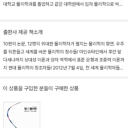
대학교 물리학과를 졸업하고 같은 대학원에서 입자 물리학으로 박사
학위를 받았다. 한국과학기술원KAIST 부설 고등과학원KIAS, 연세
대학교, 서울과학기술대학교에서 연구원으로, 고려대학교에서 연구
교수로 재직했다. 2016년 건국대학교에 교양대학이 처음 생길 때 교
출판사 제공 책소개
수로 부임하면서 학생들에게 교양으로서 과학을 어떻게 가르쳐야 할
10편의 논문, 12명의 위대한 물리학자가 펼치는 물리학의 향연. 우주
것인가를 고민했으며, 가장 기본적인 출발점으로서 대학생들이 꼭 읽
를 뒤흔들고 세계를 바꾼 물리학의 정수들! 아인슈타인에서 후안 말
어야 할 좋은 책들을 선정하고자 했다. 더불어 이에 대한 길잡이 안내
다세나까지 상대성 이론과 양자 역학에서 표준 모형과 초중력 이론까
서를 만든다면, 이 책을 중심으로 관련된 주제들의 그물망을 만들고
지 현대 물리학의 창조자들! 2012년 7월 4일, 전 세계 물리학자들의
자연스럽게 학문의 지형도를 구축할 수 있으리라 생각했다. 저자의
시선은 오스트레일리아 멜버른에서 열린 한 국제 물리 학회에 고정되
이 오랜 고민을 담아 《세계 물리학 필독서 30》을 집필하게 되었다.
어 있었다. 세계 최대의 입자 가속기인 대형 강입자 충돌기(LHC)를
꼭 해야만 하는 오랜 숙제를 시작하는 마음으로, 또한 언젠가 실행할
이 상품을 구입한 분들이 구매한 상품
운영하고 있는 유럽 입자 물리학 연구소(CERN)의 힉스 입자 관련
과업의 출발점이 될 책을 만든다는 마음으로 이 책을 써냈다. 저서로
발표가 예고되어 있었기 때문이다. 힉스 입자는, 현대 입자 물리학의
《샐러리맨, 아인슈타인 되기 프로젝트》 《우리의 태도가 과학적일
기틀이 되는 표준 모형(Standard Model)의 완전성을 입증할 마지
때》 《신의 입자를 찾아서》 《이종필 교수의 인터스텔라》 《물리학 클
막 조각이지만 표준 모형이 완성된 지 반백년 가까이 된 지금까지 발
래식》 등이 있고, 번역서로 《물리의 정석》 시리즈, 《그림으로 보는 모
견되지 않고 있어 호사가들과 언론인들 사이에서는 현대 물리학의 명
든 순간의 과학》 《블랙홀 전쟁》 《최종 이론의 꿈》 등이 있다.