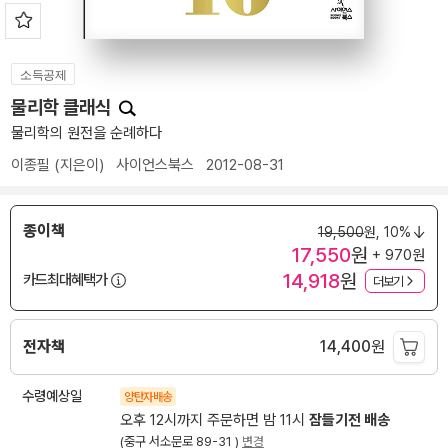
소득공제
물리학 클래식
물리학의 원전을 순례하다
이종필
(지은이)
사이언스북스
2012-08-31
종이책
19,500
원,
10%
17,550
원
+ 970원
14,918
원
카드최대혜택가
더보기
전자책
14,400
원
수령예상일
양탄자배송
오후 12시까지 주문하면 밤 11시
잠들기전 배송
(중구 서소문로 89-31 )
변경