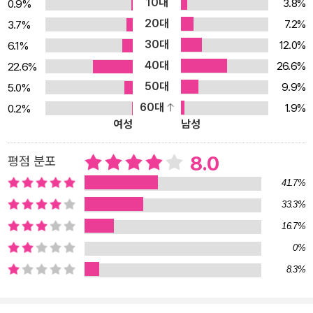
10대
3.8%
0.9%
의 역사는 갈릴레오와 뉴턴 이후 400년간 일어난 변화보다 더 많은
20대
7.2%
3.7%
변화가 더 짧은 시간 동안 더 크고, 깊고, 넓게 일어난 혁명의 시대였
30대
12.0%
6.1%
다. 이 물리학 혁명의 시대를 거치며 인간의 지성은 창조의 순간을 엿
40대
26.6%
22.6%
보고, 4차원 너머의 11차원을 꿈꾸며, 우리 우주 밖의 다중 우주, 다
50대
우주를 계산하는 지점에 도달했다. 현대 물리학자들은 어떤 과정을
9.9%
5.0%
거쳐 여기까지 온 것일까, 그리고 우리를 어떤 상상 못할 세계로 이끌
60대
1.9%
0.2%
여성
남성
게 될까? 이번에 (주)사이언스북스에서 펴낸 이종필 박사의 ??물리
학 클래식??은 이런 문제 의식을 바탕으로, 현대 물리학의 근원을 찾
8.0
평점 분포
아 순례를 떠난다. 고에너지 물리학자로 기본 입자의 세계를 탐구해
41.7%
온 이종필 박사는 물리학의 역사에서 ‘기적의 해’였던 1905년에 발
표된 아인슈타인의 특수 상대성 이론 논문인 「움직이는 물체의 전기
33.3%
동역학에 관하여」을 시작으로 현대 이론 물리학자들의 핵심 연구 주
16.7%
제인 초끈 이론을 새로운 차원을 이끈 후안 말다세나 「큰 N 극한에서
0%
의 초등각장론과 초중력」(1998년) 논문까지 현대 물리학의 역사에
8.3%
서 비가역적인 전환점을 마련한 10편의 논문 원전을 순례하면서 그
논문이 등장하게 된 물리학사적 배경과 그 논문이 등장함으로써 만들