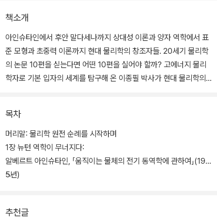
책소개
아인슈타인에서 후안 말다세나까지 상대성 이론과 양자 역학에서 표
준 모형과 초중력 이론까지 현대 물리학의 창조자들. 20세기 물리학
의 논문 10편을 싣는다면 어떤 10편을 실어야 할까? 고에너지 물리
학자로 기본 입자의 세계를 탐구해 온 이종필 박사가 현대 물리학의
근원을 찾아 순례를 떠난다.
목차
이종필 박사는 현대 물리학의 역사에서 비가역적인 전환점을 마련한
10편의 논문 원전을 순례하면서 그 논문이 등장하게 된 물리학사적
머리말: 물리학 원전 순례를 시작하며
배경과 그 논문이 등장함으로써 만들어진 영향을 살피고, 선배 물리
1장 뉴턴 역학이 무너지다:
학자들의 창의성의 원천이 무엇이었는지 치밀하게 살핀다.
알베르트 아인슈타인, 「움직이는 물체의 전기 동역학에 관하여」(190
5년)
물리학의 역사에서 기적의 해였던 1905년에 발표된 아인슈타인의
특수 상대성 이론 논문 '움직이는 물체의 전기 동역학에 관하여', 현대
추천글
이론 물리학자들의 핵심 연구 주제인 초끈 이론을 새로운 차원을 이