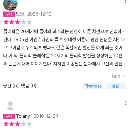
메뉴
인, 「움직이는 물체의 전기 동역학에 관하여」(1905년) 20세기 물리
학은 뉴턴의 고전 역학을 전복하며 시작되었다. 아인슈타인의 이 논
노을
2025-12-12
문은 특수 상대성 이론이라는 혁명적인 이론의 탄생을 알리는 논문이
다. 광속 불변의 원리, 좌표계에 따른 물리 법칙의 절대성을 전제로 한
물리학은 20세기에 들어와 과거와는 완전히 다른 차원으로 진입하게
특수 상대성 이론은 시간과 공간에 대한 인류의 오랜 관념을 일신했
된다. 1905년 아인슈타인의 특수 상대성 이론에 관한 논문을 시작으
고, 시간과 공간을 통합적으로 이해할 수 있게 만들어 주었다. 2장 핵
로 그야말로 우주의 빅뱅과도 같은 폭발적인 발전을 하게 되는 것이
의 시대를 열다: 어니스트 러더퍼드, 「물질에 의한 알파 및 베타 입자
다.이 책 '물리학 클래식'은 20세기의 물리학 발전을 상징하는 10편
의 산란과 원자의 구조」(1911년) 물질의 가장 기본적인 단위라고 생
의 논문에 대해 이야기한다. 저자인 이종필은 문과에서 고전의 원전
각했던 원자 역시 원자핵과 전자로 이뤄져 있다는 충격적인 사실을
을 일부러 찾아 읽는 것처럼, 물리학에 있어서도 논문의 원전을 읽고
밝힘으로써 원자의 내부 구조를 이해하는 데에 획기적인 진전을 이룬
더보기
자 한다. 그러면서 저자는 논문의 선정기준을 1. 획기적인 발견, 2. 인
논문이다. 원자 구조에 대한 새로운 이해는 핵물리학이라고 하는 새
공감 (
5
)
댓글 (0)
식의 혁멍, 3. 이론적 완성에 두어 10편의 논문을 선정하는데, 물리학
로운 학문 분야의 출발점이 되었고, 원자력이라는 새로운 에너지원과
을 겉핥기로만 아는 내가 보기에도 하나하나가 중요하지 않은 논문이
핵무기라는 공포의 권능을 인류에게 동시에 안기게 되었다. 3장 우주
없을 정도이다. 그리고 저자는 각 논문에 대해 그 주장하는 바를 요약
메뉴
의 구조를 꿰뚫어 보다: 알베르트 아인슈타인, 「중력의 장 방정식」(19
하고 왜 그 논문이 중요한지에 대해 말하는 것으로 이 책을 구성했다.
Tolany
2016-12-04
15년) 상대론적 중력 이론인 일반 상대성 이론은 아인슈타인이 특수
사실 저자는 나름 이 책을 정성들여 쓰긴 했으나, 문과생인 나로서는
상대성 이론을 발표한 지 10년 만에 세상에 나왔다. 이 이론을 통해
이 책의 유용성에 대해 의문을 갖는다. 일단, 문과에서야 고전의 원전