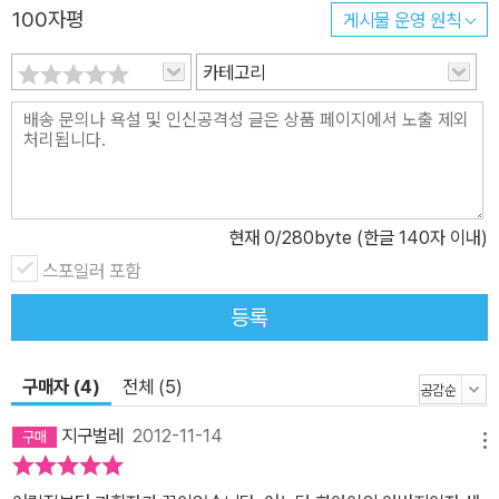
어진 영향을 살피고, 선배 물리학자들의 창의성의 원천이 무엇이었는
100자평
게시물 운영 원칙
지 치밀하게 살핀다. 아인슈타인과 말다세나의 논문 외에도, 원자핵
카테고리
이 존재한다는 사실을 세상에 알린 어니스트 러더퍼드의 「물질에 의
한 알파 및 베타 입자의 산란과 원자의 구조」(1911년), 우주 팽창의
증거를 발견한 에드윈 허블의 「외계 은하 성운들의 선속도와 거리 사
이의 관계」(1929년), 현대 전자 문명의 기초가 된 트랜지스터를 발명
한 존 바딘, 월터 브래튼의 「트랜지스터, 3극 반도체」(1948년), 대폭
발 이론의 확실한 증거인 우주 배경 복사를 발견한 아노 펜지어스, 로
현재
0
/280byte (한글 140자 이내)
버트 윌슨의 「4,030Mc/s에서 초과 안테나 온도의 측정」(1965년)
스포일러 포함
처럼 물리학의 역사를 그 이전과 그 이후로 돌이킬 수 없을 정도로 바
등록
꾼 ‘획기적 발견’을 이룬 논문들과, 아인슈타인의 「중력의 장 방정식」
(1915년), 베르너 하이젠베르크의 「운동학적 역학적 관계들에 대한
구매자 (4)
전체 (5)
양자 이론적 재해석」(1925년)처럼 인류의 세계관을 근본적으로 뒤
흔든 ‘인식의 혁명’을 가지고 온 논문들, 초전도 현상을 설명해 낸 존
지구벌레
2012-11-14
메뉴
바딘, 리언 쿠퍼, 존 슈리퍼의 「초전도성 이론」(1957년) 논문과, 입
자 물리학의 큰 틀을 그린 스티븐 와인버그, 「경입자 모형」(1967년)