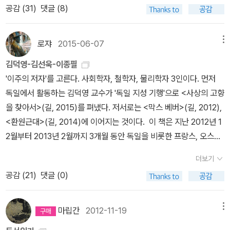
andard Model of particle physics)이다. 표준 모형의 기초를 놓
보면서 서평을 쓰는데 이건 그럴 엄두를 못내고 그냥 목차 보면서 바
공감 (
31
)
댓글 (8)
탱고 소개페이지엔 빨간색인데 내건 왜 까매? 겉지 어쨌어 알라
터 산업이 한창 뜰때, 나는 용산 근처의 회사에서 근무한 적이 있었는
은 논문이자, 역사상 가장 많이 인용된 논문에 대한 소개가 담겼다. 힉
로바로 인상 깊은 부분을 소개하는 정도만 리뷰를 해야할 것 같다. 아
딘?!!) 뭐 그런저런 소설책들도 사 모았다. 과학 좋아하지만 잘 모르
데, 그 땐 정말이지 용산만큼 활발한 곳이 없었다. 분주하게 움직이는
스 입자의 발견으로 이 논문이 내놓은 숙제가 비로소 완결되게 되었
인슈타인의 경우에는 역시 <중력의 장 방정식>이 백미다. 특수상대
고 잘 못하는 문돌이의 열망과 그래도 놓지 못한 문학에 대한 미련이
사람들, 뭔가 바쁘고 활기 찬 공기가 그 주변을 떠 돌고 있었던 곳이었
로쟈
2015-06-07
메뉴
다. 10장 양자 중력의 새로운 돌파구: 후안 말다세나, 「큰 N 극한에서
성이론 위대하지만 뒷통수 한 대 맞은 것 같은 느낌을 선사하는 건 역
적절히 조합된 구매리스트입니다… 아…‘아버지의 해방일지’도 알라
다. 그러다가 컴퓨터 사업이 사양길에 접어들면서, 용산이 한순간에
의 초등각장론과 초중력」(1998년) 이 논문은 현대 물리학의 최대 난
김덕영-김선욱-이종필
시 중력장이론이다. 시공간이 질량으로 뒤틀리고, 중력은 시공간이
딘 직배송 중고로 샀는데 엄마께 먼저 보시라고 드렸다. 엄마는 지금
무너져 내리기 시작했다. 한 해 한해 갈수록 빈 점포가 줄고 이제는 전
점인 양자 역학과 아인슈타인의 상대성 이론을 통합해 양자 중력 이
'이주의 저자'를 고른다. 사회학자, 철학자, 물리학자 3인이다. 먼저
뒤틀리면서 작용한다니! 침대에 볼링공 떨어뜨리면 볼링공 떨어뜨린
쓰던 소설이 비슷한 구성과 스토리였어서 읽고서 시무룩한 듯 하셨
자 랜드 건물은 그나마 대기업의 전자 제품이나 as 센터로 전락하지
론을 만드는 문제에 대한 해법을 제시했다. 현대 물리학의 최전선일
독일에서 활동하는 김덕영 교수가 '독일 지성 기행'으로 <사상의 고향
곳이 푹 내려가면서 그쪽으로 다른 것들이 굴러가게 되는 것이 중력
다. 어제 함께 병원에를 가면서 대기가 길면 읽는다고 들고 가셨다가
한참 되었다. 이건 어느 나라나 다 똑같다라고 말할지 모르겠지만, 미
양자장론과 초끈 이론의 지평을 확장함으로써 21세기에 일어날 물리
을 찾아서>(길, 2015)를 펴냈다. 저서로는 <막스 베버>(길, 2012),
의 개념이라니! (사실 명작 다큐멘터리 <코스모스>에서 보고 알고 있
생각보다 진행이 휙휙 되서 꺼내보지도 못하고 도로 들고 오셨다. 꽤
국의 실리콘 밸리가 우리처럼 되지 않는 현상을 어떻게 설명해야 할
학 혁명의 출발점을 마련한 논문으로 평가되고 있다.
<환원근대>(길, 2014)에 이어지는 것이다. 이 책은 지난 2012년 1
긴 했다. 핳) 언제 봐도 엄청난 스케일이다. 그리고 이런 아인슈타인
오래 소화불량에 시달리고 저녁식사로는 고기류도 못 드시던 엄마…
까. 물론 미국이야 흔히 말하는 천재비자가 있어, 전세계 천재들을 끌
2월부터 2013년 2월까지 3개월 동안 독일을 비롯한 프랑스, 오스트
의 중력장 방정식을 물리학의 맥락에서 함께 보면 그런 감탄이 더해
그런데도 건강검진 가셔요, 위내시경 하고 위염약 꼭 지어 드셔요, 노
어모은다고 하지만, 미국내의 기초과학자나 전문과학자들 그리고 공
리아, 스위스, 러시아의 5개국 28개 도시를 기행한 내용을 담고 있
진다. 누구도 설명하지 못했던 중력에 대한 Why? How? 라는 질문
래를 불러도(노래만 부르는 불효새끼 니가 모시고 가야지…) 말만 가
학자들에 대한 대우나 미국내 출판되는 과학서적의 양이나 질을 보면
더보기
다. 중세 시대 마이스터 에크하르트로부터 현대의 프리드리히 니체와
에 답을 했다는 점에서 그렇다.( 정확히는 왜 중력이 존재해야 하는
야지, 하던 엄마가 드디어 병원 검진에 다녀오셨다. 만성 위염과 역류
그렇게 미국을 우습게 볼 만한 나라는 아니다. 미국의 과학 기술은 공
공감 (
21
)
댓글 (0)
니클라스 루만까지를 다룬 이 책은 어떤 도시가 어떤 사상가를 보듬
가, 어떻게 중력이 작용하는가?에 대한 질문) 그리고 두 번째는 역시
성 식도염이 있긴 하지만 위 쪽은 괜찮다는 말에 안도하시던 엄마, 막
학 기술만이 전부가 아니다. 애시당초 큰 돈 벌 수 있는 컴퓨터 프로그
었으며, 그 사상가가 어떻게 근대와 현대를 주조했는가라는 문제의식
양자역학이다. 하이젠 베르크의 <운동학적 역학적 관계들에 대한 양
상 검진 병원에 위염약 지으러 갔더니 내과 선생님이 담낭에 담석이
램조차 프로그래머들에 의해 오픈화 하였고, 국가나 돈 많은 후원자
을 갖고 기행한 이른바 ‘사상’ 기행서이다. 따라서 사상가와 그의 사상
자 이론적 재해석> 논문은 저자가 나름 친절하게 푼다고 푼거 같긴
많이 있다고 밤중에 자주 아프고 소화 못하는 건 그 탓이라고 큰 병원
마립간
2012-11-19
메뉴
들의 든든한 돈줄이 컴퓨터 이외의 다른 부가적인 과학 기술을 만들
이 주(主)가 되고 도시는 종(從)이 되는 형식을 갖고 있다. 다른 말로
한데 그래도 솔직히 이해가 잘 안간다. 그냥 내가 건진 개념들은 미시
가서 수술하는 거 말고는 다른 치료책은 없는 질환이라고 듣고 오셨
어 낸 것이 때문이다. 용산의 몰락은 컴퓨터 공학만 있고 그 공학을 떠