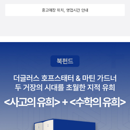
p 103 앨런의 작업 시스템 4D ; 처리되지done 않고, 전달되지dele
갖은 함의는 결코 단순하지 않다. 오죽하면 천하의 아인슈타인이 이
전 집안일 이거저거 챙기고 가시려는 엄마의 부산함 옆에 갈피를 못
걸 꺼내어 읽을까 가늠해보는 재미가 더 크다. 러시아에서 가
아이러니컬하게도 이론은 필요없다고 주장한 나카무라 슈지도 led
gated 않고, 취소되지dropped 않은, 유보된다deferred.p 107 자
중고매장 위치, 영업시간 안내
것에 대해서 오판해서(아인슈타인은 정적인 우주를 지지했었다) 자
잡는 불안함 때문일지도… 열심히 검색해서 이런저런 예상 상황 전해
장 인기있는 작가,라고 했던가? 빅토르 펠레빈의 작품은 '오몬 라'를
를 발명하자 마자 논문을 써서 외국학계에 보냈다. 지금까지 차곡차
이가르닉 Zeigarmik 효과 ; 어떻게 그토록 짧은 시간에 전부 잊어버
신의 인생 역작인 중력장 방정식의 해를 정적인 우주와 맞추기 위해
주고 작년 같은 병원 입원했을 때 필요했던 것 겪은 것 전해드리면서
읽은 것이 전부이다. 그런데 그의 또 다른 작품 피세대,가 출판되었다
곡 쌓여있는 기초과학과 전문과학 지식을 다른 누군가에게 전달한다
릴 수 있느냐고 묻자, 웨이터는 음식이 나와 서빙을 할때까지만 기억
서 '인생 최대의 실수'라고 고백한 우주상수까지 넣었었겠는가. 그리
괜찮을 거야, 그런데 좀 아프대, 오락가락 위로와 불안을 같이 전하고
는 소식을 들으니 갑자기 관심이 쏠린다. 정말 러시아에서 가장 인기
는 것은 중요하다. maker를 만들 수 있는 것이 지식전달자이기 때문
한다고 말했다.p 117 결정의 피곤함 - 장고 끝에 악수가 설명되네./p
고 이런 허블의 법칙은 동시에 또 다른 것을 암시한다. 우주의 역사의
있는 나새끼 불효새끼 모지란 나새끼 곁에 조금 더 건강하게 오래오
있는 작가인지, 그가 대통령선거에 출마한다면 당선은 당연지사라는
이다. 빌 브라이슨이 미국의 1927년 여름을 기록한, 한 대목에서 티
134 게으른 선택p 146 즉 자아 인식이 자기 조절을 돕기 때문에 ‘진
기원에 대한 지식이다. 지구로부터 L만큼 떨어져있는 은하 A가 v의
래 머물러 주십시오…
것이 사실인지는 잘 모르겠지만. 또 뭐 그걸 굳이 확인하고 싶지는 않
비 발명에 관한 글은 이론의 중요성과 지식 전달의 중요성을 잘 보여
화했다.’/술을 마신 후 일어나는 가장 큰 변화 중 하나는 자기 행동을
속도로 멀어지고 있다고 하자. 그러면 대충 R/v만큼 시간을 거슬러
지만 장준하 선생이 살아계시다면 그분은 대통령이 될 수 있었을까...
준다. 나는 티비와 아인슈타인은 전혀 관련이 없는 줄 알았는데, 이 책
모니터링하는 기능이 줄어드는 것이라는 사실을 밝혀냈다.p 151 수
올라가면 이 은하 A는 지구 바로 옆에 와 있을 것이다. 마찬가지로 지
궁금해지는 것은 사실이다. 지나가버린 과거의 역사에서 '만일'이라는
을 보고 티비 또한 아인슈타인의 이론이 바탕이 되었다는 것을 알았
량화한 자아quantified selfp 155 지금까지 이룬 일에 중점을 둘 것
구로부터 3L만큼 떨어진 은하 B는 3v의 속도로 멀어지고 있다고 할
걸 생각하는 사유의 낭비, 사실 헛된 망상으로 버리는 시간이 더 많음
다. 티비 발명자(이 책 도서관에서 빌려 읽었는데, 발명자 이름을 까
인가, 아니면 해야 할 일에 중점을 둘 것인가? 물론 이에 대한 단순하
때, R/v만큼 시간을 거슬러 올라가면 은하 B도 우리 지구 바로 옆에
에도 불구하고 나는 그런 생각을 해보지는 않는다. 하지만 가끔 저 인
먹음)는 아인슈타인이 1905년 발표한 논문중 하나인 복사와 빛의 에
고 보편적인 답은 있을 수 없다.p 157 견고한 심리학적 원칙 즉 ‘공공
와 있어야 한다. 응? 알아챘는가? 허블의 법칙은 본질적으로 옛날 언
간이 없었다면! 저 인간의 실체를 모두가 알았다면!! 하는 생각이 간절
너지적 속성을 다룬 광자 이론인 첫 번째 논문을 어렵게 구해, 읽고 되
정보는 개인적인 정보보다 효과적이다.’p 167 의지력 훈력/p 169 예
젠가에는 우주의 모든 은하가 어떤 한 점에 몰려 있었다는 것을 의미
해질때는 있다. 책을 살펴보다보면 정말 '제목'만으로도 아주 많은 것
풀이해서 읽고 만든 텔레비젼이 바로 20세기 초 최초의 텔레비젼이
상외로 가장 훌륭한 결과는 올바른 자세를 연습한 집단에서 나왔다./
한다. 즉, 삼라만상이 한 점에 모이는 '대폭발'의 순간이 있었다는 것
을 생각할 수 있다는 걸 깨달을 때가 있다.
라고 인정받았다는 것이다. 하나의 이론이 정립되고, 그 이론이 기술
자기 절제에서는 두 가지 종류의 힘을 구별해야 한다는 중요한 사실
이다. 빅뱅의 존재를 허블의 법칙을 통해서 추론할 수 있다는 것이다.
적인 공학으로 발전되기까지는 수 많은 아이디어와 연결되어야 하고
을 보여주었다. 힘과 체력/p 170 일상생활에서 다른 쪽 손을 사용하
물론 그렇게 추론해본 빅뱅의 시점을 기준으로 계산해본 우주의 나이
그 연결이 성공할 수도 혹은 실패할 수도 있다고 본다. 아인슈타인의
는 것이다./p 171 또 다른 훈련 전략은 언어 습관을 바꾸는 것이다.p
보다 더 나이가 많은 행성도 있는 등 아직 다 밝혀지지 않은 부분들이
이론은 100년이 지난 21세기에도 여전히 활용되고 있다. 핵분열이나