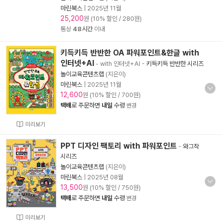
마린북스
|
2025년 11월
25,200
원 (10% 할인 / 280원)
통상
48시간
이내
키득키득 반반한 OA 파워포인트&한글 with
인터넷+AI
- with 인터넷+AI
-
키득키득 반반한 시리즈
놀이교육콘텐츠랩
(지은이)
마린북스
|
2025년 11월
12,600
원 (10% 할인 / 700원)
택배
로 주문하면
내일
수령
변경
미리보기
PPT 디자인 팩토리 with 파워포인트
-
와그작
시리즈
놀이교육콘텐츠랩
(지은이)
마린북스
|
2025년 08월
13,500
원 (10% 할인 / 750원)
택배
로 주문하면
내일
수령
변경
미리보기