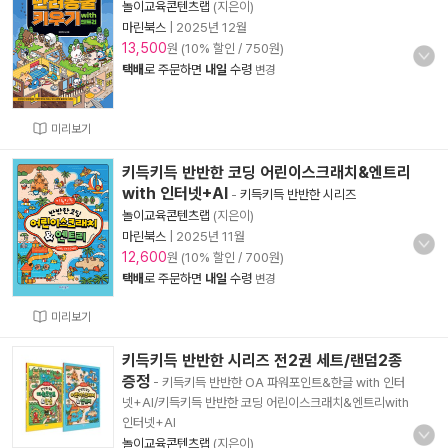
놀이교육콘텐츠랩
(지은이)
마린북스
|
2025년 12월
13,500
원 (10% 할인 / 750원)
택배
로 주문하면
내일
수령
변경
미리보기
키득키득 반반한 코딩 어린이스크래치&엔트리
with 인터넷+AI
-
키득키득 반반한 시리즈
놀이교육콘텐츠랩
(지은이)
마린북스
|
2025년 11월
12,600
원 (10% 할인 / 700원)
택배
로 주문하면
내일
수령
변경
미리보기
키득키득 반반한 시리즈 전2권 세트/랜덤2종
증정
- 키득키득 반반한 OA 파워포인트&한글 with 인터
넷+AI/키득키득 반반한 코딩 어린이스크래치&엔트리with
인터넷+AI
놀이교육콘텐츠랩
(지은이)