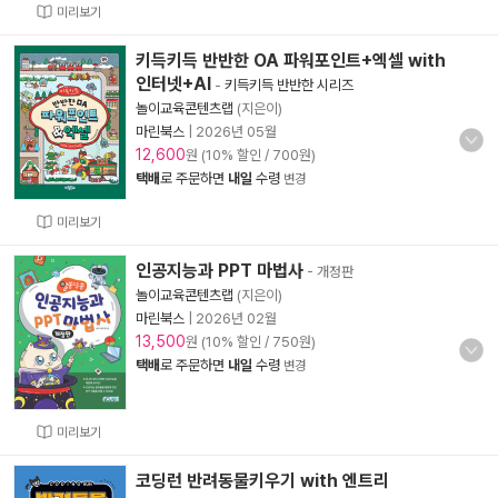
미리보기
키득키득 반반한 OA 파워포인트+엑셀 with
인터넷+AI
-
키득키득 반반한 시리즈
놀이교육콘텐츠랩
(지은이)
마린북스
|
2026년 05월
12,600
원 (10% 할인 / 700원)
택배
로 주문하면
내일
수령
변경
미리보기
인공지능과 PPT 마법사
- 개정판
놀이교육콘텐츠랩
(지은이)
마린북스
|
2026년 02월
13,500
원 (10% 할인 / 750원)
택배
로 주문하면
내일
수령
변경
미리보기
코딩런 반려동물키우기 with 엔트리