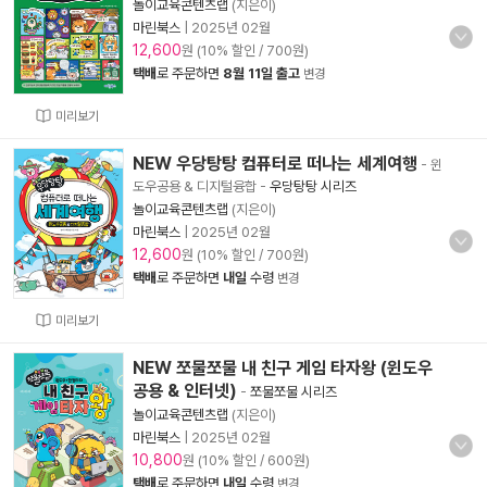
놀이교육콘텐츠랩
(지은이)
마린북스
|
2025년 02월
12,600
원 (10% 할인 / 700원)
택배
로 주문하면
8월 11일 출고
변경
미리보기
NEW 우당탕탕 컴퓨터로 떠나는 세계여행
- 윈
도우공용 & 디지털융합
-
우당탕탕 시리즈
놀이교육콘텐츠랩
(지은이)
마린북스
|
2025년 02월
12,600
원 (10% 할인 / 700원)
택배
로 주문하면
내일
수령
변경
미리보기
NEW 쪼물쪼물 내 친구 게임 타자왕 (윈도우
공용 & 인터넷)
-
쪼물쪼물 시리즈
놀이교육콘텐츠랩
(지은이)
마린북스
|
2025년 02월
10,800
원 (10% 할인 / 600원)
택배
로 주문하면
내일
수령
변경