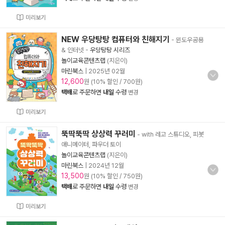
미리보기
NEW 우당탕탕 컴퓨터와 친해지기
- 윈도우공용
& 인터넷
-
우당탕탕 시리즈
놀이교육콘텐츠랩
(지은이)
마린북스
|
2025년 02월
12,600
원 (10% 할인 / 700원)
택배
로 주문하면
내일
수령
변경
미리보기
뚝딱뚝딱 상상력 꾸러미
- with 레고 스튜디오, 피봇
애니메이터, 파우더 토이
놀이교육콘텐츠랩
(지은이)
마린북스
|
2024년 12월
13,500
원 (10% 할인 / 750원)
택배
로 주문하면
내일
수령
변경
미리보기