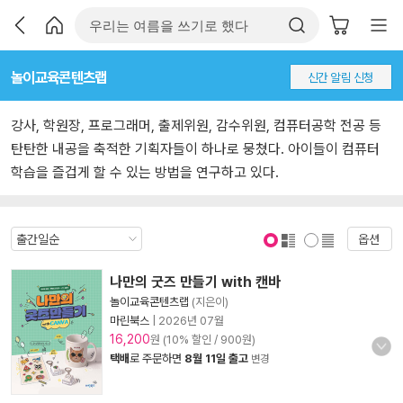
놀이교육콘텐츠랩
신간 알림 신청
강사, 학원장, 프로그래머, 출제위원, 감수위원, 컴퓨터공학 전공 등
탄탄한 내공을 축적한 기획자들이 하나로 뭉쳤다. 아이들이 컴퓨터
학습을 즐겁게 할 수 있는 방법을 연구하고 있다.
옵션
표지 보기
표지 안보기
나만의 굿즈 만들기 with 캔바
놀이교육콘텐츠랩
(지은이)
마린북스
|
2026년 07월
16,200
원 (10% 할인 / 900원)
택배
로 주문하면
8월 11일 출고
변경