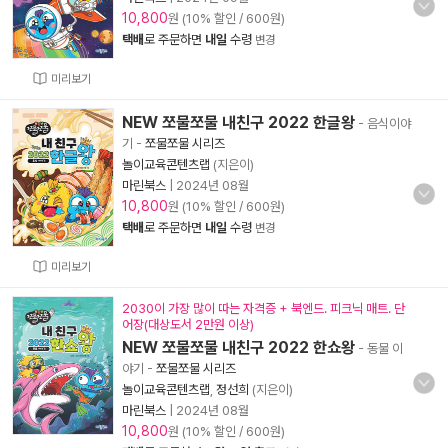
10,800
원 (10% 할인 / 600원)
택배
로 주문하면
내일
수령
변경
미리보기
NEW 쪼물쪼물 내친구 2022 한글왕
- 음식이야
기
-
쪼물쪼물 시리즈
놀이교육콘텐츠랩
(지은이)
마린북스
|
2024년 08월
10,800
원 (10% 할인 / 600원)
택배
로 주문하면
내일
수령
변경
미리보기
2030이 가장 많이 따는 자격증 + 북엔드. 피크닉 매트. 단
어장(대상도서 2만원 이상)
NEW 쪼물쪼물 내친구 2022 한쇼왕
- 동물 이
야기
-
쪼물쪼물 시리즈
놀이교육콘텐츠랩
,
정선희
(지은이)
마린북스
|
2024년 08월
10,800
원 (10% 할인 / 600원)