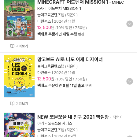
MINECRAFT 어드벤처 MISSION 1
-
MINEC
RAFT 어드벤처 MISSION 1
놀이교육콘텐츠랩
(지은이)
마린북스
|
2024년 11월
13,500
원 (10% 할인 / 750원)
택배
로 주문하면
내일
수령
변경
미리보기
망고보드 AI로 나도 이제 디자이너
놀이교육콘텐츠랩
(지은이)
마린북스
|
2024년 11월
13,500
원 (10% 할인 / 750원)
택배
로 주문하면
8월 11일 출고
변경
미리보기
NEW 쪼물쪼물 내 친구 2021 엑셀왕
- 직업 이
야기
-
쪼물쪼물 시리즈
놀이교육콘텐츠랩
(지은이)
마린북스
|
2024년 09월