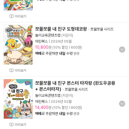
미리보기
쪼물쪼물 내 친구 도형데코왕
-
쪼물쪼물 시리즈
놀이교육콘텐츠랩
(지은이)
마린북스
|
2024년 05월
10,800
원 (10% 할인 / 600원)
택배
로 주문하면
내일
수령
변경
미리보기
쪼물쪼물 내 친구 몬스터 타자왕 (윈도우공용
+ 몬스터타자)
-
쪼물쪼물 시리즈
놀이교육콘텐츠랩
(지은이)
마린북스
|
2024년 02월
14,400
원 (10% 할인 / 800원)
택배
로 주문하면
내일
수령
변경
미리보기