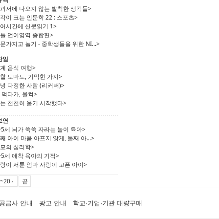
교과서에 나오지 않는 발칙한 생각들>
각이 크는 인문학 22 : 스포츠>
국어시간에 신문읽기 1>
꿈틀 언어영역 종합편>
문가지고 놀기 - 중학생들을 위한 NI...>
찬일
계 음식 여행>
할 토마토, 기막힌 가지>
녕 다정한 사람 (리커버)>
 먹다가, 울컥>
나는 천천히 울기 시작했다>
보연
~5세 뇌가 쑥쑥 자라는 놀이 육아>
째 아이 마음 아프지 않게, 둘째 아...>
부모의 심리학>
~5세 애착 육아의 기적>
랑이 서툰 엄마 사랑이 고픈 아이>
~20
끝
공급사 안내
광고 안내
학교·기업·기관 대량구매