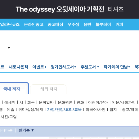
알라딘굿즈
온라인중고
중고매장
우주점
음반
블루레이
커피
서
스트
새로나온책
이벤트
정가인하도서
추천도서
작가와의 만남
북
국내 저자
해외 저자
설
l
에세이
l
시
l
희곡
l
문학일반
l
문화평론
l
만화
l
어린이/유아
l
인문/사회과학
l
행
l
예술
l
취미/실용/레저
l
가정/건강/요리/교육
l
외국어/사전
l
잡지
l
종교/역학
사진/그림
가나다순
|
인기순 ▼