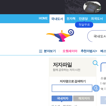
HOME
전자책
만권당
외국도서
국내도서
첫달무료
국내도
분야보기
오뒷세이아
추천마법사
베
저자파일
함께 공유하는 저자 사전
소
저자명으로 검색하기
l
여
역
l
국내저자
해외저자