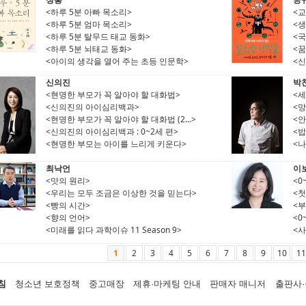
<하루 5분 아빠 목소리>
<
<하루 5분 엄마 목소리>
<생
<하루 5분 탈무드 태교 동화>
<
<하루 5분 뇌태교 동화>
<
<아이의 생각을 열어 주는 초등 인문학>
<신
신의진
박
<현명한 부모가 꼭 알아야 할 대화법>
<세
<신의진의 아이심리백과>
<망
<현명한 부모가 꼭 알아야 할 대화법 (2...>
<안
<신의진의 아이심리백과 : 0~2세 편>
<밥
<현명한 부모는 아이를 느리게 키운다>
<
최낙언
이
<맛의 원리>
<0
<우리는 모두 조금은 이상한 것을 믿는다>
<첫
<빵의 시간>
<
<향의 언어>
<0
<미래를 읽다 과학이슈 11 Season 9>
<사
1
2
3
4
5
6
7
8
9
10
11
침
청소년 보호정책
중고매장
제휴·마케팅 안내
판매자 매니저
출판사·