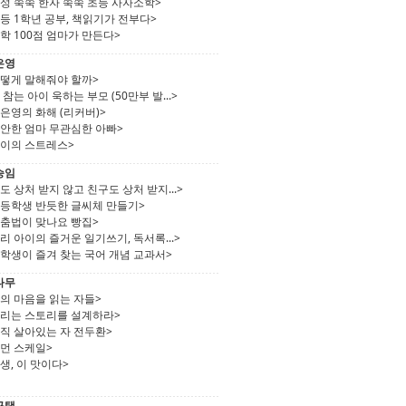
성 쑥쑥 한자 쑥쑥 초등 사자소학>
등 1학년 공부, 책읽기가 전부다>
학 100점 엄마가 만든다>
은영
어떻게 말해줘야 할까>
 참는 아이 욱하는 부모 (50만부 발...>
은영의 화해 (리커버)>
불안한 엄마 무관심한 아빠>
아이의 스트레스>
승임
도 상처 받지 않고 친구도 상처 받지...>
초등학생 반듯한 글씨체 만들기>
맞춤법이 맞나요 빵집>
리 아이의 즐거운 일기쓰기, 독서록...>
학생이 즐겨 찾는 국어 개념 교과서>
나무
의 마음을 읽는 자들>
팔리는 스토리를 설계하라>
아직 살아있는 자 전두환>
휴먼 스케일>
생, 이 맛이다>
규택