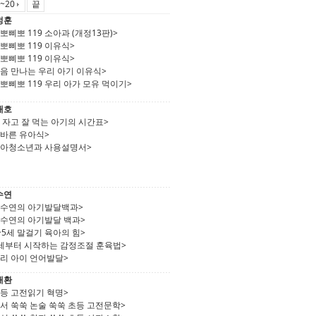
~20
끝
정훈
뽀삐뽀 119 소아과 (개정13판)>
뽀삐뽀 119 이유식>
뽀삐뽀 119 이유식>
음 만나는 우리 아기 이유식>
뽀삐뽀 119 우리 아가 모유 먹이기>
재호
 자고 잘 먹는 아기의 시간표>
올바른 유아식>
소아청소년과 사용설명서>
수연
김수연의 아기발달백과>
김수연의 아기발달 백과>
~5세 말걸기 육아의 힘>
0세부터 시작하는 감정조절 훈육법>
우리 아이 언어발달>
재환
초등 고전읽기 혁명>
서 쑥쑥 논술 쑥쑥 초등 고전문학>