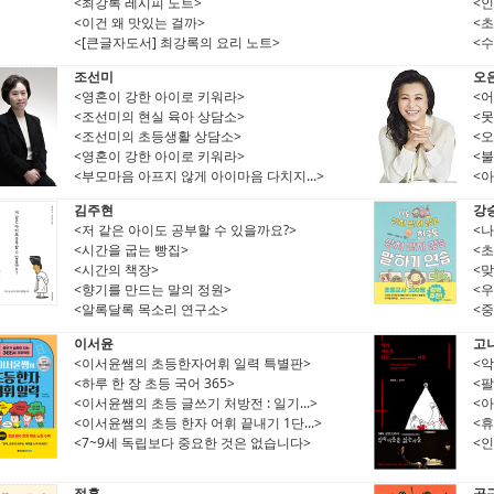
<최강록 레시피 노트>
<인
<이건 왜 맛있는 걸까>
<초
<[큰글자도서] 최강록의 요리 노트>
<수
조선미
오
<영혼이 강한 아이로 키워라>
<
<조선미의 현실 육아 상담소>
<못
<조선미의 초등생활 상담소>
<오
<영혼이 강한 아이로 키워라>
<
<부모마음 아프지 않게 아이마음 다치지...>
<
김주현
강
<저 같은 아이도 공부할 수 있을까요?>
<나
<시간을 굽는 빵집>
<
<시간의 책장>
<
<향기를 만드는 말의 정원>
<우
<알록달록 목소리 연구소>
<중
이서윤
고
<이서윤쌤의 초등한자어휘 일력 특별판>
<악
<하루 한 장 초등 국어 365>
<
<이서윤쌤의 초등 글쓰기 처방전 : 일기...>
<
<이서윤쌤의 초등 한자 어휘 끝내기 1단...>
<
<7~9세 독립보다 중요한 것은 없습니다>
<인
정홍
공