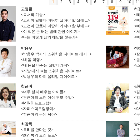
1
2
3
4
5
6
7
8
9
10
11
고명환
하
<독서의 기술>
<삐
<고전이 답했다 마땅히 살아야 할 삶에 ...>
<삐
<고전이 답했다 마땅히 가져야 할 부에 ...>
<삐
<이 책은 돈 버는 법에 관한 이야기>
<처
<나는 어떻게 삶의 해답을 찾는가>
<삐
박용우
정
<박용우 박사의 스위치온 다이어트 레시...>
<잘
<내 몸 혁명>
<
<내 몸을 바꾸는 집밥테라피>
<
<지방 대사 켜는 스위치온 다이어트>
<박용우의 마이 옵티멀 다이어트>
천근아
김
<너무 빨리 배우는 아이들>
<
<천근아의 느린 아이 부모 수업>
<
<MIND 프로그램>
<0
<자폐스펙트럼장애>
<
<천근아의 두뇌 육아>
<
최강록
송
<요리를 한다는 것>
<
<최강록의 요리 노트>
<독