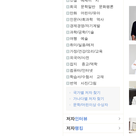
소설
에세이
시
희곡
문학일반
문화평론
만화
어린이/유아
인문/사회과학
역사
경제경영/자기계발
과학/공학/기술
여행
예술
취미/실용/레저
가정/건강/요리/교육
외국어/사전
잡지
종교/역학
컴퓨터/인터넷
학습서/수험서
교재
번역
사진/그림
국가별 저자 찾기
가나다별 저자 찾기
문학/어린이상 수상자
저자
인터뷰
저자
랭킹