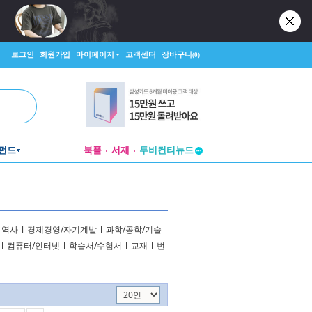
로그인
회원가입
마이페이지
고객센터
장바구니
(0)
펀드
북플
서재
투비컨티뉴드
창작플랫폼
투비컨티뉴드
역사
l
경제경영/자기계발
l
과학/공학/기술
l
컴퓨터/인터넷
l
학습서/수험서
l
교재
l
번