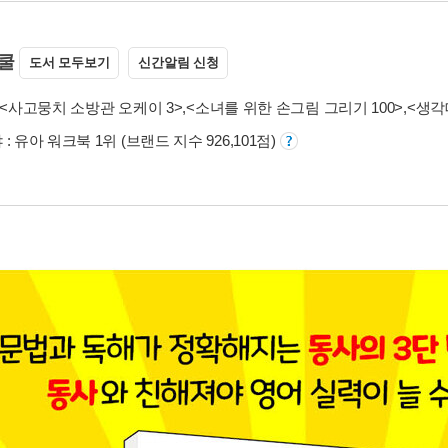
쿨
도서 모두보기
신간알림 신청
<사고뭉치 소방관 오케이 3>
,
<소녀를 위한 손그림 그리기 100>
,
<생각
: 유아 워크북 1위 (브랜드 지수 926,101점)