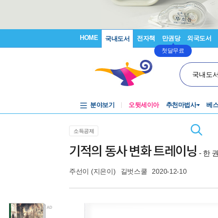
HOME
전자책
만권당
외국도서
국내도서
첫달무료
국내도
분야보기
오뒷세이아
추천마법사
베
소득공제
기적의 동사 변화 트레이닝
- 한
주선이
(지은이)
길벗스쿨
2020-12-10