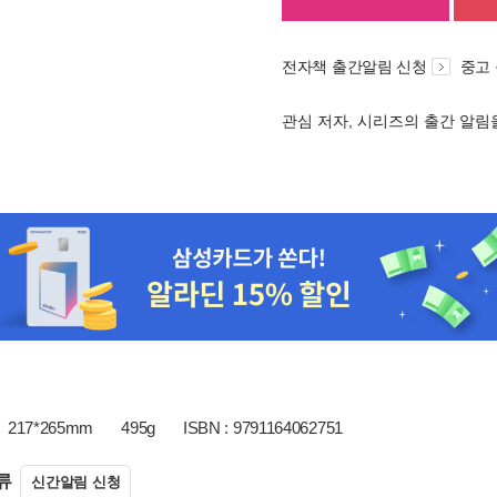
전자책 출간알림 신청
중고
관심 저자, 시리즈의 출간 알
217*265mm
495g
ISBN : 9791164062751
류
신간알림 신청