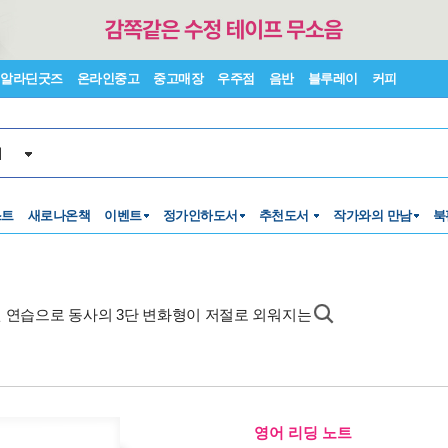
알라딘굿즈
온라인중고
중고매장
우주점
음반
블루레이
커피
서
스트
새로나온책
이벤트
정가인하도서
추천도서
작가와의 만남
북
 권 연습으로 동사의 3단 변화형이 저절로 외워지는
영어 리딩 노트