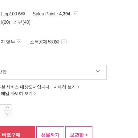
 top100
6주
|
Sales Point :
4,394
(20)
리뷰(40)
자 할부
소득공제 530원
안함
분철 서비스 대상도서입니다.
자세히 보기
고매입 자세히 보기
바로구매
선물하기
보관함 +