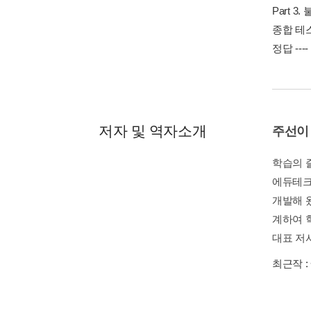
Part 3
종합 테스트
정답 ----
저자 및 역자소개
주선이
학습의 
에듀테크
개발해 
계하여 
대표 저
최근작 :