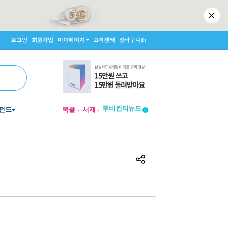
로그인
회원가입
마이페이지
고객센터
장바구니
(0)
투비컨티뉴드
펀드
북플
서재
창작플랫폼
투비컨티뉴드