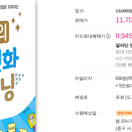
정가
13,000
11,7
판매가
9,94
카드최대혜택가
알라딘 
최대 1만
시) / 
1만원 
마일리지
650원(5
+ 5만원
배송료
유료 (도
수령예상일
양탄자배
밤 10
(중구 서