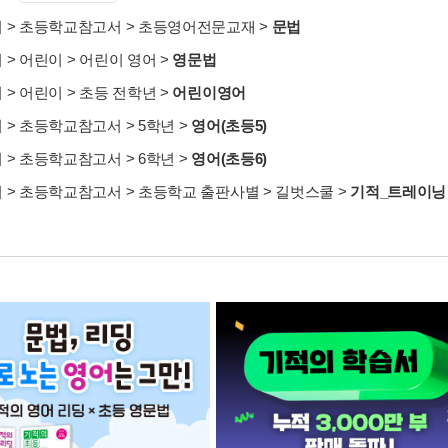
서
>
초등학교참고서
>
초등영어전문교재
>
문법
서
>
어린이
>
어린이 영어
>
영문법
서
>
어린이
>
초등 전학년
>
어린이영어
서
>
초등학교참고서
>
5학년
>
영어(초등5)
서
>
초등학교참고서
>
6학년
>
영어(초등6)
서
>
초등학교참고서
>
초등학교 출판사별
>
길벗스쿨
>
기적_트레이닝