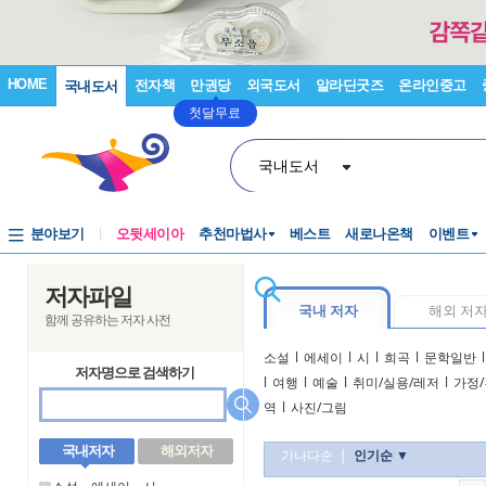
HOME
전자책
만권당
외국도서
알라딘굿즈
온라인중고
국내도서
첫달무료
국내도서
분야보기
오뒷세이아
추천마법사
베스트
새로나온책
이벤트
저자파일
국내 저자
해외 저
함께 공유하는 저자 사전
소설
l
에세이
l
시
l
희곡
l
문학일반
l
저자명으로 검색하기
l
여행
l
예술
l
취미/실용/레저
l
가정/
역
l
사진/그림
국내저자
해외저자
가나다순
|
인기순 ▼