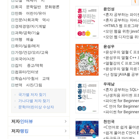
소설
에세이
시
1
희곡
문학일반
문화평론
윤인성
만화
어린이/유아
<혼자 공부하는 파이
인문/사회과학
역사
<혼자 공부하는 자바
<HTML5 웹 프로그래
경제경영/자기계발
<모던 웹을 위한 JavaScri
과학/공학/기술
<모던 웹 디자인을 위한 H
여행
예술
취미/실용/레저
윤성우
<윤성우의 열혈 C 
가정/건강/요리/교육
<윤성우의 열혈 C++
외국어/사전
<열혈강의 C 프로그
잡지
종교/역학
<윤성우의 열혈 자료
컴퓨터/인터넷
<난 정말 JAVA를 공
학습서/수험서
교재
우재남
번역
사진/그림
<혼자 공부하는 SQL>
국가별 저자 찾기
<난생처음 파이썬 프
가나다별 저자 찾기
<파이썬 for Beginne
<C 언어 for Beginne
문학/어린이상 수상자
<파이썬 for Beginne
저자
인터뷰
천인국
<C언어로 쉽게 풀어
저자
랭킹
<쉽게 풀어쓴 C언어 Ex
<두근두근 파이썬>