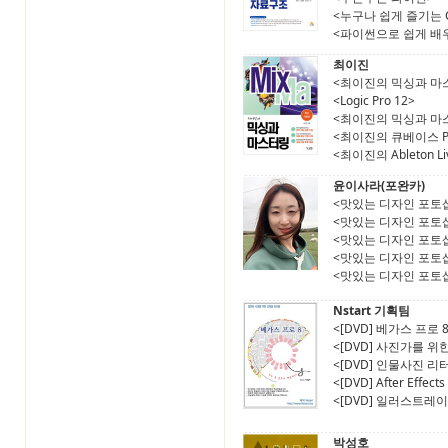
<누구나 쉽게 즐기는 
<파이썬으로 쉽게 배
최이진
<최이진의 믹싱과 마
<Logic Pro 12>
<최이진의 믹싱과 마
<최이진의 큐베이스 PR
<최이진의 Ableton Li
윤이사라(포완카)
<맛있는 디자인 포토샵
<맛있는 디자인 포토샵
<맛있는 디자인 포토샵
<맛있는 디자인 포토샵
<맛있는 디자인 포토샵
Nstart 기획팀
<[DVD] 베가스 프로 8
<[DVD] 사진가를 위한 
<[DVD] 인물사진 리터칭
<[DVD] After Effect
<[DVD] 일러스트레이터 
박성호