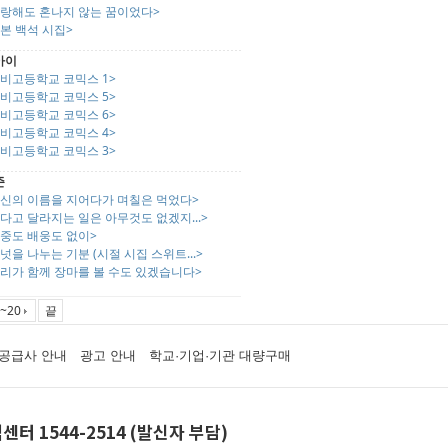
사랑해도 혼나지 않는 꿈이었다>
본 백석 시집>
아이
좀비고등학교 코믹스 1>
좀비고등학교 코믹스 5>
좀비고등학교 코믹스 6>
좀비고등학교 코믹스 4>
좀비고등학교 코믹스 3>
준
당신의 이름을 지어다가 며칠은 먹었다>
다고 달라지는 일은 아무것도 없겠지...>
마중도 배웅도 없이>
넛을 나누는 기분 (시절 시집 스위트...>
우리가 함께 장마를 볼 수도 있겠습니다>
~20
끝
공급사 안내
광고 안내
학교·기업·기관 대량구매
센터 1544-2514 (발신자 부담)