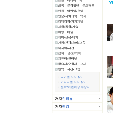
소설
에세이
시
희곡
문학일반
문화평론
만화
어린이/유아
인문/사회과학
역사
경제경영/자기계발
과학/공학/기술
여행
예술
취미/실용/레저
가정/건강/요리/교육
외국어/사전
잡지
종교/역학
컴퓨터/인터넷
학습서/수험서
교재
번역
사진/그림
국가별 저자 찾기
가나다별 저자 찾기
문학/어린이상 수상자
저자
인터뷰
저자
랭킹