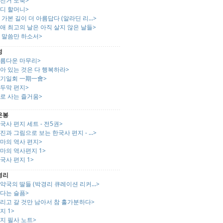
자전거 도둑>
쥬디 할머니>
 가본 길이 더 아름답다 (알라딘 리...>
애 최고의 날은 아직 살지 않은 날들>
 말씀만 하소서>
정
아름다운 마무리>
아 있는 것은 다 행복하라>
일기일회 一期一會>
오두막 편지>
로 사는 즐거움>
은봉
국사 편지 세트 - 전5권>
진과 그림으로 보는 한국사 편지 - ...>
마의 역사 편지>
마의 역사편지 1>
국사 편지 1>
경리
약국의 딸들 (박경리 큐레이션 리커...>
산다는 슬픔>
리고 갈 것만 남아서 참 홀가분하다>
지 1>
지 필사 노트>