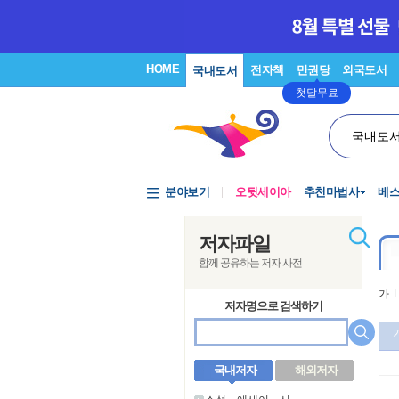
HOME
전자책
만권당
외국도서
국내도서
첫달무료
국내도
분야보기
오뒷세이아
추천마법사
베
저자파일
함께 공유하는 저자 사전
가
l
저자명으로 검색하기
국내저자
해외저자