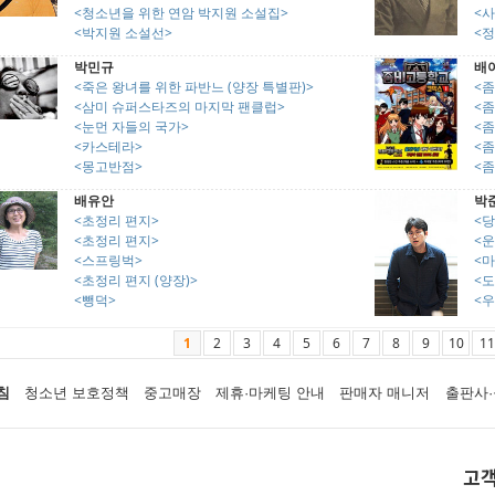
<청소년을 위한 연암 박지원 소설집>
<
<박지원 소설선>
<정
박민규
배
<죽은 왕녀를 위한 파반느 (양장 특별판)>
<
<삼미 슈퍼스타즈의 마지막 팬클럽>
<
<눈먼 자들의 국가>
<
<카스테라>
<
<몽고반점>
<
배유안
박
<초정리 편지>
<
<초정리 편지>
<운
<스프링벅>
<
<초정리 편지 (양장)>
<도
<뺑덕>
<
1
2
3
4
5
6
7
8
9
10
11
침
청소년 보호정책
중고매장
제휴·마케팅 안내
판매자 매니저
출판사·
고객