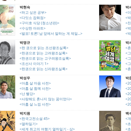
박현숙
박
<하고 싶은 공부>
<
<다잇소 잡화점>
<박
<구미호 식당 (청소년판)>
<
<수상한 아파트>
<
<발표! 토론! 남 앞에서 말하는 게 제일...>
<
박영규
박
<한 권으로 읽는 조선왕조실록>
<흔
<한권으로 읽는 고려왕조실록>
<그
<한권으로 읽는 고구려왕조실록>
<그
<조선사 이야기 1>
<그
<한권으로 읽는 신라왕조실록>
<흔
박성우
박
<아홉 살 마음 사전>
<2
<아홉 살 함께 사전>
<2
<난 빨강>
<2
<사랑해도 혼나지 않는 꿈이었다>
<2
<아홉 살 느낌 사전>
<2
박지원
백
<한국고전소설 45>
<
<열하일기>
<
<세계 최고의 여행기 열하일기 - 상>
<