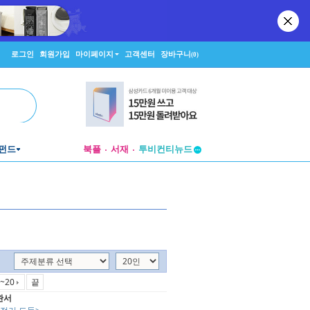
로그인
회원가입
마이페이지
고객센터
장바구니
(0)
펀드
북플
서재
투비컨티뉴드
창작플랫폼
투비컨티뉴드
~20
끝
완서