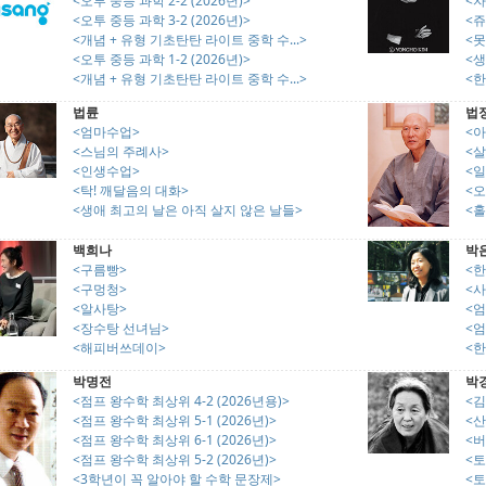
<오투 중등 과학 2-2 (2026년)>
<
<오투 중등 과학 3-2 (2026년)>
<
<개념 + 유형 기초탄탄 라이트 중학 수...>
<못
<오투 중등 과학 1-2 (2026년)>
<생
<개념 + 유형 기초탄탄 라이트 중학 수...>
<한
법륜
법
<엄마수업>
<
<스님의 주례사>
<살
<인생수업>
<
<탁! 깨달음의 대화>
<
<생애 최고의 날은 아직 살지 않은 날들>
<홀
백희나
박
<구름빵>
<한
<구멍청>
<사
<알사탕>
<엄
<장수탕 선녀님>
<엄
<해피버쓰데이>
<한
박명전
박
<점프 왕수학 최상위 4-2 (2026년용)>
<김
<점프 왕수학 최상위 5-1 (2026년)>
<
<점프 왕수학 최상위 6-1 (2026년)>
<버
<점프 왕수학 최상위 5-2 (2026년)>
<토
<3학년이 꼭 알아야 할 수학 문장제>
<토