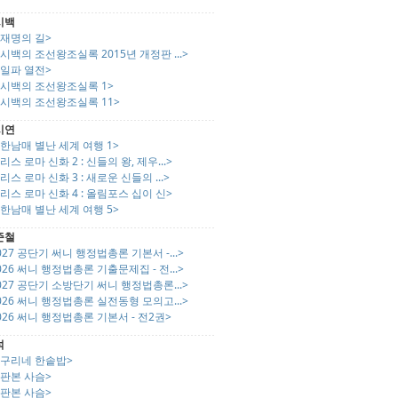
시백
이재명의 길>
시백의 조선왕조실록 2015년 개정판 ...>
친일파 열전>
박시백의 조선왕조실록 1>
박시백의 조선왕조실록 11>
시연
한남매 별난 세계 여행 1>
리스 로마 신화 2 : 신들의 왕, 제우...>
리스 로마 신화 3 : 새로운 신들의 ...>
리스 로마 신화 4 : 올림포스 십이 신>
한남매 별난 세계 여행 5>
준철
027 공단기 써니 행정법총론 기본서 -...>
026 써니 행정법총론 기출문제집 - 전...>
027 공단기 소방단기 써니 행정법총론...>
026 써니 행정법총론 실전동형 모의고...>
026 써니 행정법총론 기본서 - 전2권>
석
개구리네 한솥밥>
초판본 사슴>
초판본 사슴>