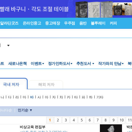
알라딘굿즈
온라인중고
중고매장
우주점
음반
블루레이
커피
서
스트
새로나온책
이벤트
정가인하도서
추천도서
작가와의 만남
북
국내 저자
해외 저자
나
l
다
l
라
l
마
l
바
l
사
l
아
l
자
l
차
l
카
l
타
l
파
l
하
l
기타
가나다순
|
인기순 ▼
1
2
3
4
5
6
7
8
9
10
11
비상교육 편집부
박