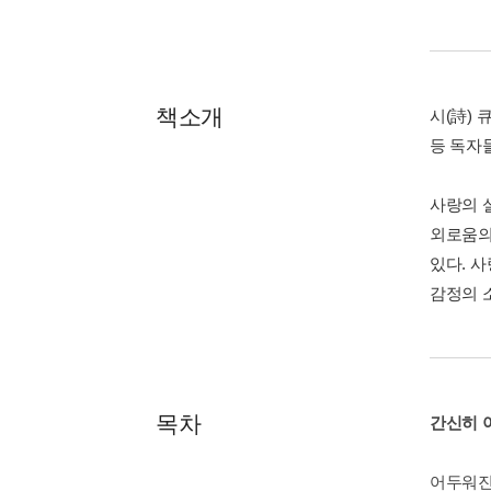
책소개
시(詩) 
등 독자들
사랑의 
외로움의
있다. 
감정의 
목차
간신히 
어두워진