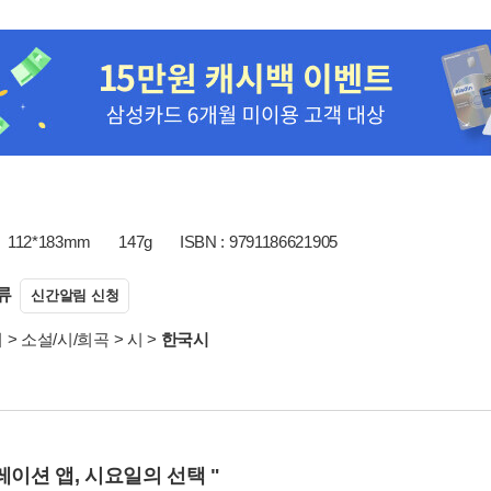
112*183mm
147g
ISBN : 9791186621905
류
신간알림 신청
서
>
소설/시/희곡
>
시
>
한국시
레이션 앱, 시요일의 선택 "