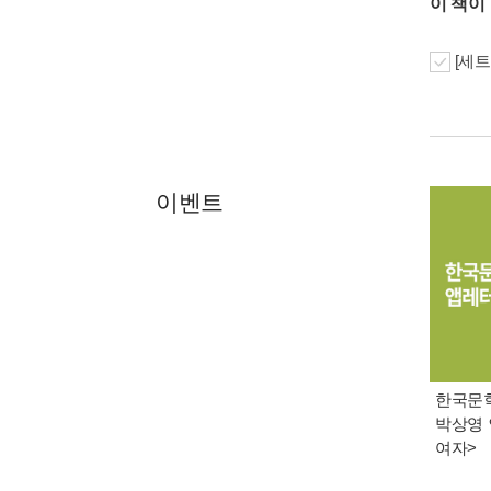
이 책이
[세트
이벤트
한국문학 
박상영 
여자>