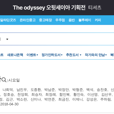
알라딘굿즈
온라인중고
중고매장
우주점
음반
블루레이
커피
서
스트
새로나온책
이벤트
정가인하도서
추천도서
작가와의 만남
북
다
시요일
|
나희덕
,
남진우
,
도종환
,
박남준
,
박정만
,
박형준
,
백석
,
송찬호
,
,
정호승
,
천양희
,
최승자
,
최정례
,
함민복
,
황인숙
,
이선영
,
김선우
,
정
,
김근
,
박소란
,
신미나
,
박연준
,
최금진
,
이제니
,
강성은
,
주하림
,
2018-04-30