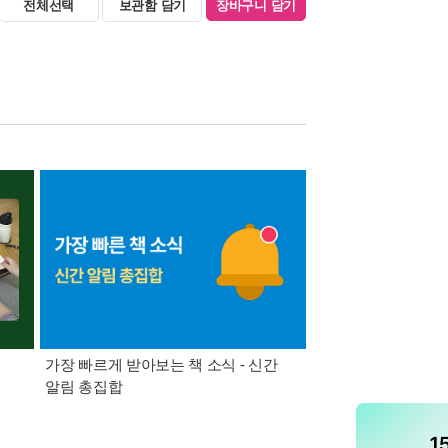
전체선택
보관함 담기
장바구니 담기
가장 빠르게 받아보는 책 소식 - 신간
경기컬처패스 1만원 
알림 총집합