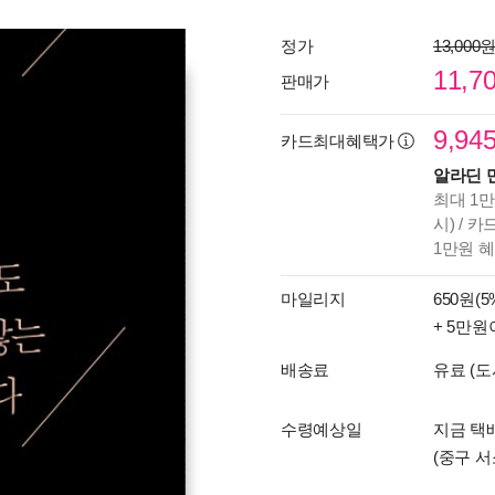
정가
13,000
11,7
판매가
9,94
카드최대혜택가
알라딘 
최대 1만
시) / 
1만원 
마일리지
650원(5
+ 5만원
배송료
유료 (도
수령예상일
지금 택
(중구 서