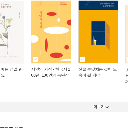
침에는 정말 괜
시인의 시작
- 한국시 1
잔을 부딪치는 것이 도
예요
00년, 100인의 등단작
움이 될 거야
더보기