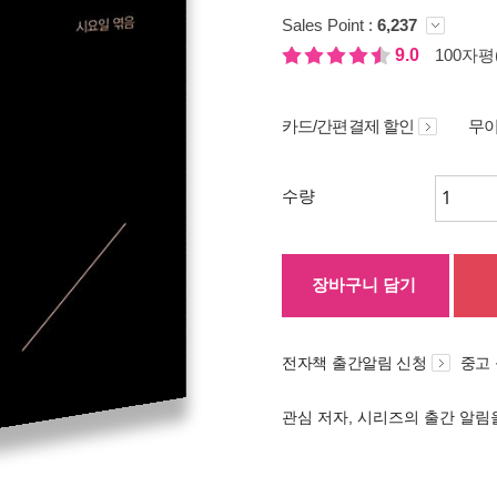
Sales Point :
6,237
9.0
100자평(
카드/간편결제 할인
무이
수량
장바구니 담기
전자책 출간알림 신청
중고
관심 저자, 시리즈의 출간 알