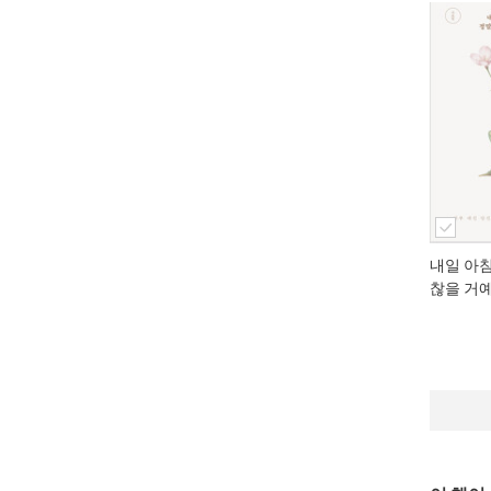
내일 아
찮을 거