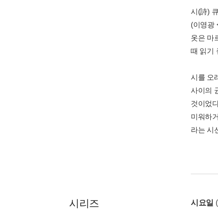
시(詩) 
(이영광
옷은 마
때 읽기 
시를 오래
사이의 균
것이었다
미워하거
라는 시
시리즈
시요일