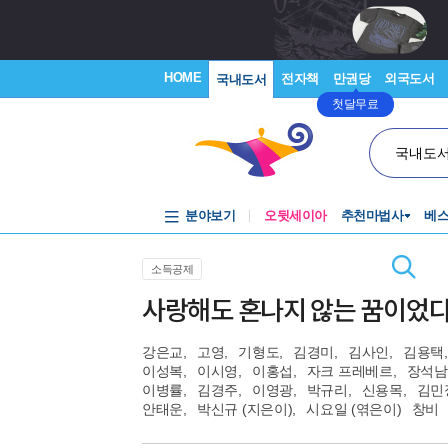
HOME
전자책
만권당
외국도서
국내도서
첫달무료
국내도
분야보기
오뒷세이아
추천마법사
베
소득공제
사랑해도 혼나지 않는 꿈이었
강은교
,
고영
,
기형도
,
김경미
,
김사인
,
김용택
,
이성복
,
이시영
,
이홍섭
,
자크 프레베르
,
장석남
이병률
,
김경주
,
이영광
,
박규리
,
신용목
,
김민
안태운
,
박신규
(지은이),
시요일
(엮은이)
창비