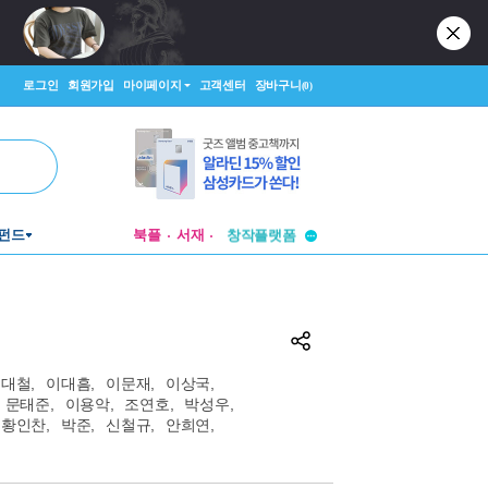
로그인
회원가입
마이페이지
고객센터
장바구니
(0)
투비컨티뉴드
펀드
북플
서재
창작플랫폼
투비컨티뉴드
신대철
,
이대흠
,
이문재
,
이상국
,
문태준
,
이용악
,
조연호
,
박성우
,
황인찬
,
박준
,
신철규
,
안희연
,