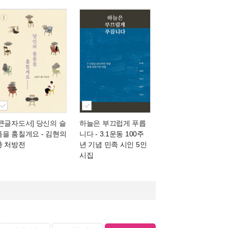
[큰글자도서] 당신의 슬
하늘은 부끄럽게 푸릅
픔을 훔칠게요
- 김현의
니다
- 3.1운동 100주
詩 처방전
년 기념 민족 시인 5인
시집