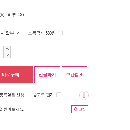
5)
리뷰(18)
자 할부
소득공제 530원
바로구매
선물하기
보관함 +
중고로 팔기
 등록알림 신청
림을 받아보세요
신청