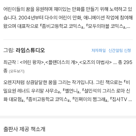
어린이들의 꿈을 응원하며 재미있는 만화를 만들기 위해 노력하고 있
습니다. 2004년부터 다수의 어린이 만화, 애니메이션 작업에 참여해
왔으며 대표작으로 『좀비고등학교 코믹스』, 『모두의마블 코믹스』,
『Who? 한국사 22: 정도전』, 『내일은 피겨퀸』 등이 있습니다.
그림:
라임스튜디오
저자파일
신간알림 신청
최근작 :
<어린 왕자>
,
<플랜더스의 개>
,
<오즈의 마법사>
… 총 295
종
(모두보기)
오렌지처럼 상큼달달한 꿈을 그리는 작가입니다. 그린 책으로는 『비
밀요원 레너드 우리말 사무소』, 『옐언니』, 『설민석의 그리스 로마 신
화 대모험』, 『좀비고등학교 코믹스』, 『민쩌미의 쩜그래』, 『집사TV 우
리말 타워 대탈출』, 『초등학생을 위한 세계 명작』 시리즈 등이 있습니
다.
출판사 제공 책소개