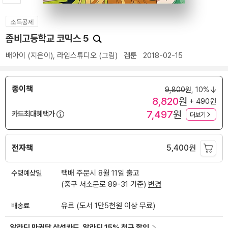
소득공제
좀비고등학교 코믹스 5
배아이
(지은이),
라임스튜디오
(그림)
겜툰
2018-02-15
종이책
9,800
원,
10%
8,820
원
+ 490원
7,497
원
카드최대혜택가
더보기
전자책
5,400
원
수령예상일
택배 주문시 8월 11일 출고
(중구 서소문로 89-31 기준)
변경
배송료
유료 (도서 1만5천원 이상 무료)
알라딘 만권당 삼성카드, 알라딘 15% 청구 할인