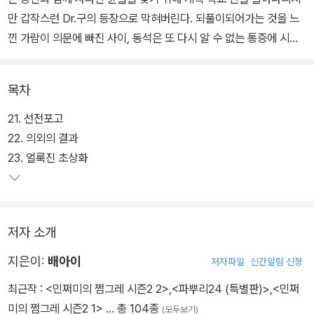
만 갑작스런 Dr.구의 등장으로 막혀버린다. 되풀이되어가는 것을 느
낀 가람이 의문에 빠진 사이, 동석은 또 다시 알 수 없는 통증에 시달
리는데…. 사라졌다고 여겼던 윤슬이 등장하면서 가람은 더욱 혼란에
빠진다.
목차
21. 선전포고
22. 의외의 결과
23. 얼룩진 초상화
저자 소개
지은이:
배아이
저자파일
신간알림 신청
최근작 :
<민쩌미의 쩜그레 시즌2 2>
,
<파뿌리24 (특별판)>
,
<민쩌
미의 쩜그레 시즌2 1>
… 총 104종
(모두보기)