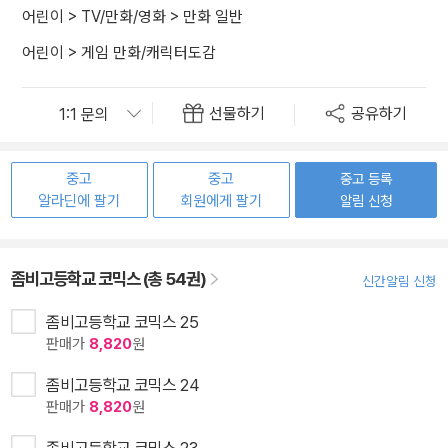
어린이
>
TV/만화/영화
>
만화 일반
어린이
>
게임 만화/캐릭터도감
선물하기
공유하기
중고
중고
중고 등록
알라딘에 팔기
회원에게 팔기
알림 신청
좀비고등학교 코믹스 (총 54권)
신간알림 신청
좀비고등학교 코믹스 25
판매가
8,820
원
좀비고등학교 코믹스 24
판매가
8,820
원
좀비고등학교 코믹스 23