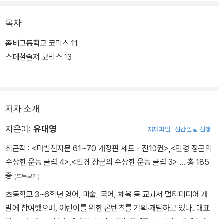
목차
좀비고등학교 코믹스 11
스페셜솔져 코믹스 13
저자 소개
지은이:
유대영
저자파일
신간알림 신청
최근작 :
<마법천자문 61~70 개정판 세트 - 전10권>
,
<민경 장군의
수상한 운동 클럽 4>
,
<민경 장군의 수상한 운동 클럽 3>
… 총 185
종
(모두보기)
초등학교 3~6학년 영어, 미술, 국어, 체육 등 교과서 멀티미디어 개
발에 참여했으며, 어린이를 위한 콘텐츠를 기획·개발하고 있다. 대표