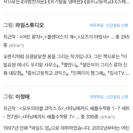
작으로는 《마법천자문》 《위기탈출 넘버원》 《좀비고등학교》 《스페셜
솔져》 《겜브링의 공룡대전》 《1박 2일》 《지식해적단》 시리즈 등이 있
다.
그림:
라임스튜디오
저자파일
신간알림 신청
최근작 :
<어린 왕자>
,
<플랜더스의 개>
,
<오즈의 마법사>
… 총 295
종
(모두보기)
오렌지처럼 상큼달달한 꿈을 그리는 작가입니다. 그린 책으로는 『비
밀요원 레너드 우리말 사무소』, 『옐언니』, 『설민석의 그리스 로마 신
화 대모험』, 『좀비고등학교 코믹스』, 『민쩌미의 쩜그래』, 『집사TV 우
리말 타워 대탈출』, 『초등학생을 위한 세계 명작』 시리즈 등이 있습니
다.
그림:
이정태
저자파일
신간알림 신청
최근작 :
<모두의마블 코믹스 5>
,
<터닝메카드 배틀수학왕 1~7 세트
- 전7권>
,
<터닝메카드 배틀수학왕 7>
… 총 336종
(모두보기)
1997년 만화 『와일드 업』으로 데뷔하였습니다. 2002년부터는 어린