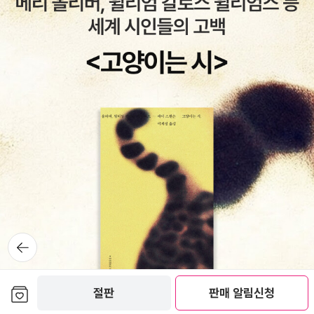
뒤로가
기
보관함담기
절판
판매 알림신청