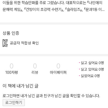
이들을 위한 학습만화를 주로 그렸습니다. 대표작으로는 『나민애의
문해력 게임』, 『건방이의 초강력 수련기』, 『슬라임즈』, 『문과1등 이과
1등』, 『김병만의 정글의 법칙』, 『어쩔뚱땡! 고구마머리TV』, 『파뿌리
24』, 『백종원의 도전 요리왕』 등이 있습니다.
상품 인증
공급자 적합성 확인
읽고 싶어요 0명
0
0
0
읽고 있어요 0명
100자평
리뷰
마이페이퍼
읽었어요 0명
이 책에 내가 남긴 글
로그인하면 내가 남긴 글과 친구가 남긴 글을 확인할 수 있습니다.
로그인하기