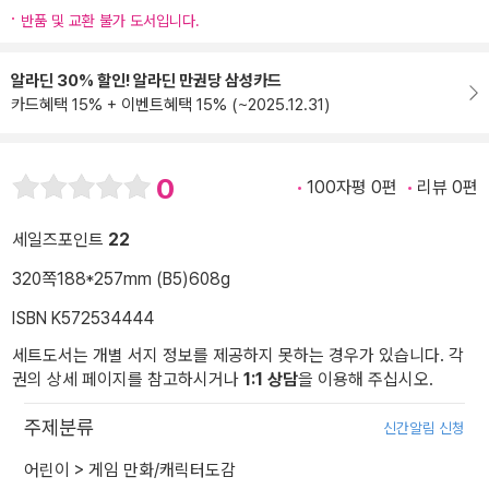
반품 및 교환 불가 도서입니다.
알라딘 30% 할인! 알라딘 만권당 삼성카드
카드혜택 15% + 이벤트혜택 15% (~2025.12.31)
0
100자평 0편
리뷰 0편
세일즈포인트
22
320쪽
188*257mm (B5)
608g
ISBN K572534444
세트도서는 개별 서지 정보를 제공하지 못하는 경우가 있습니다. 각
권의 상세 페이지를 참고하시거나
1:1 상담
을 이용해 주십시오.
주제분류
신간알림 신청
어린이
>
게임 만화/캐릭터도감