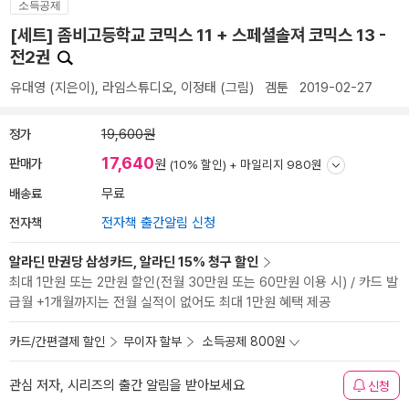
소득공제
[세트] 좀비고등학교 코믹스 11 + 스페셜솔져 코믹스 13 -
전2권
유대영
(지은이),
라임스튜디오
,
이정태
(그림)
겜툰
2019-02-27
정가
19,600원
17,640
판매가
원
(10% 할인) +
마일리지 980원
배송료
무료
전자책
전자책 출간알림 신청
알라딘 만권당 삼성카드, 알라딘 15% 청구 할인
최대 1만원 또는 2만원 할인(전월 30만원 또는 60만원 이용 시) / 카드 발
급월 +1개월까지는 전월 실적이 없어도 최대 1만원 혜택 제공
카드/간편결제 할인
무이자 할부
소득공제 800원
관심 저자, 시리즈의 출간 알림을 받아보세요
신청