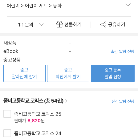
어린이
>
어린이 세트
>
동화
선물하기
공유하기
새상품
-
eBook
-
출간 알림 신청
중고상품
-
중고
중고
중고 등록
알라딘에 팔기
회원에게 팔기
알림 신청
좀비고등학교 코믹스 (총 54권)
신간알림 신청
좀비고등학교 코믹스 25
판매가
8,820
원
좀비고등학교 코믹스 24