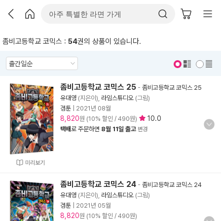
좀비고등학교 코믹스 :
54
권의 상품이 있습니다.
표지 보기
표지 안보기
좀비고등학교 코믹스 25
-
좀비고등학교 코믹스 25
유대영
(지은이),
라임스튜디오
(그림)
겜툰
|
2021년 08월
8,820
10.0
원 (10% 할인 / 490원)
택배
로 주문하면
8월 11일 출고
변경
미리보기
좀비고등학교 코믹스 24
-
좀비고등학교 코믹스 24
유대영
(지은이),
라임스튜디오
(그림)
겜툰
|
2021년 05월
8,820
원 (10% 할인 / 490원)