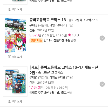
택배
로 주문하면
8월 11일 출고
변경
미리보기
좀비고등학교 코믹스 16
-
좀비고등학교 코믹스 16
유대영
(지은이),
라임스튜디오
(그림)
겜툰
|
2019년 12월
8,820
10.0
원 (10% 할인 / 490원)
밤 11시
잠들기전 배송
양탄자배송
변경
미리보기
[세트] 좀비고등학교 코믹스 16~17 세트 - 전
2권
-
좀비고등학교 코믹스
유대영
(지은이),
라임스튜디오
(그림)
겜툰
|
2019년 12월
17,640
원 (10% 할인 / 980원)
택배
로 주문하면
8월 11일 출고
변경
미리보기