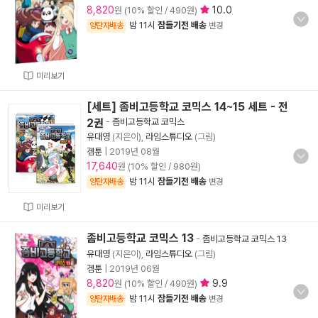
8,820
10.0
원 (10% 할인 / 490원)
밤 11시
잠들기전 배송
양탄자배송
변경
미리보기
[세트] 좀비고등학교 코믹스 14~15 세트 - 전
2권
-
좀비고등학교 코믹스
유대영
(지은이),
라임스튜디오
(그림)
겜툰
|
2019년 08월
17,640
원 (10% 할인 / 980원)
밤 11시
잠들기전 배송
양탄자배송
변경
미리보기
좀비고등학교 코믹스 13
-
좀비고등학교 코믹스 13
유대영
(지은이),
라임스튜디오
(그림)
겜툰
|
2019년 06월
8,820
9.9
원 (10% 할인 / 490원)
밤 11시
잠들기전 배송
양탄자배송
변경