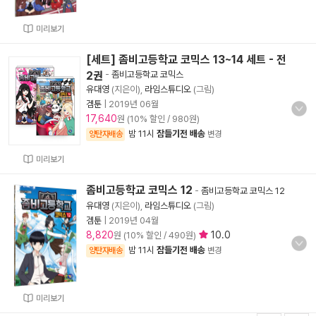
미리보기
[세트] 좀비고등학교 코믹스 13~14 세트 - 전
2권
-
좀비고등학교 코믹스
유대영
(지은이),
라임스튜디오
(그림)
겜툰
|
2019년 06월
17,640
원 (10% 할인 / 980원)
밤 11시
잠들기전 배송
양탄자배송
변경
미리보기
좀비고등학교 코믹스 12
-
좀비고등학교 코믹스 12
유대영
(지은이),
라임스튜디오
(그림)
겜툰
|
2019년 04월
8,820
10.0
원 (10% 할인 / 490원)
밤 11시
잠들기전 배송
양탄자배송
변경
미리보기