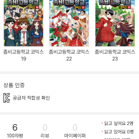
대. 아직 싸움은 끝나지 않았다!
좀비고등학교 코믹스
좀비고등학교 코믹스
좀비고등학교 코믹스
19
22
23
상품 인증
공급자 적합성 확인
읽고 싶어요 2명
6
0
0
읽고 있어요 0명
100자평
리뷰
마이페이퍼