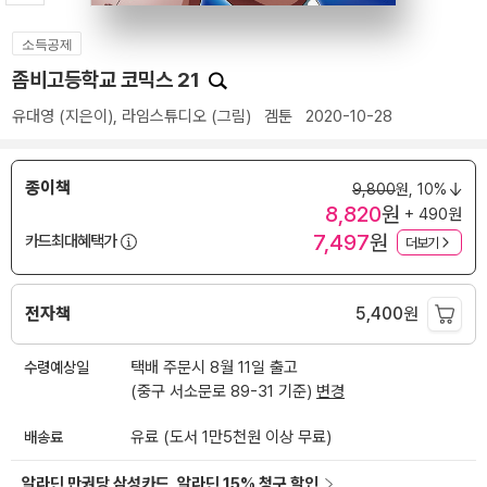
소득공제
좀비고등학교 코믹스 21
유대영
(지은이),
라임스튜디오
(그림)
겜툰
2020-10-28
종이책
9,800
원,
10%
8,820
원
+ 490원
7,497
원
카드최대혜택가
더보기
전자책
5,400
원
수령예상일
택배 주문시 8월 11일 출고
(중구 서소문로 89-31 기준)
변경
배송료
유료 (도서 1만5천원 이상 무료)
알라딘 만권당 삼성카드, 알라딘 15% 청구 할인