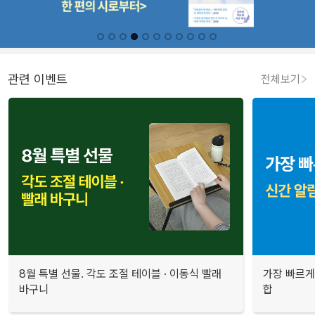
관련 이벤트
전체보기
8월 특별 선물. 각도 조절 테이블 · 이동식 빨래
가장 빠르게
바구니
합