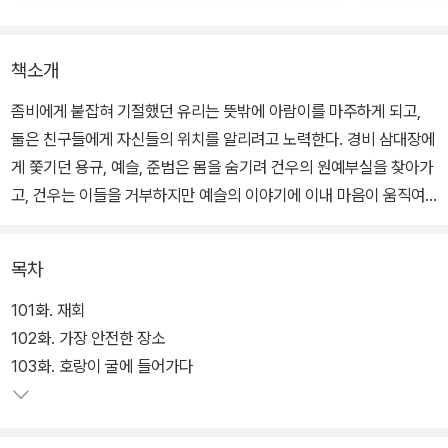
책소개
좀비에게 붙잡혀 기절했던 유리는 뜻밖에 아람이를 마주하게 되고,
둘은 친구들에게 자신들의 위치를 알리려고 노력한다. 경비 삼대장에
게 쫓기던 용규, 예슬, 준범은 몸을 숨기려 건우의 원예부실을 찾아가
고, 건우는 이들을 거부하지만 예슬의 이야기에 이내 마음이 움직여
숨겨 주기로 한다. 한편 현지는 무의식 상태인 윤슬을 구하려다가 불
새 재단의 새로운 실험체가 될 위기에 놓이는데….
목차
101화. 재회
102화. 가장 안전한 장소
103화. 호랑이 굴에 들어가다