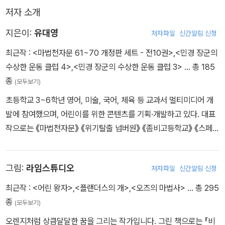
저자 소개
지은이:
유대영
저자파일
신간알림 신청
최근작 :
<마법천자문 61~70 개정판 세트 - 전10권>
,
<민경 장군의
수상한 운동 클럽 4>
,
<민경 장군의 수상한 운동 클럽 3>
… 총 185
종
(모두보기)
초등학교 3~6학년 영어, 미술, 국어, 체육 등 교과서 멀티미디어 개
발에 참여했으며, 어린이를 위한 콘텐츠를 기획·개발하고 있다. 대표
작으로는 《마법천자문》 《위기탈출 넘버원》 《좀비고등학교》 《스페셜
솔져》 《겜브링의 공룡대전》 《1박 2일》 《지식해적단》 시리즈 등이 있
다.
그림:
라임스튜디오
저자파일
신간알림 신청
최근작 :
<어린 왕자>
,
<플랜더스의 개>
,
<오즈의 마법사>
… 총 295
종
(모두보기)
오렌지처럼 상큼달달한 꿈을 그리는 작가입니다. 그린 책으로는 『비