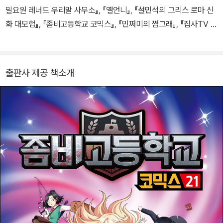
밀요원 레너드 우리말 사무소』, 『옐언니』, 『설민석의 그리스 로마 신
화 대모험』, 『좀비고등학교 코믹스』, 『민쩌미의 쩜그래』, 『집사TV 우
리말 타워 대탈출』, 『초등학생을 위한 세계 명작』 시리즈 등이 있습니
다.
출판사 제공 책소개