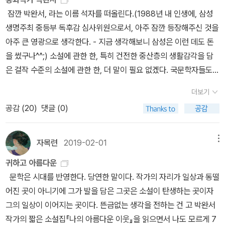
이 강단진 모습을 이렇게 책으로 보여주심이 더 없이 감사하다. 나이
을 건넵니다.어쩌면 우리는 이미 충분히 잘 살아오고 있는지도 모르
잠깐 박완서, 라는 이름 석자를 떠올린다.(1988년 내 인생에, 삼성
가 들 수록 글과 말을 아끼기 보다는 좀더 퍼내어 남겨 주심이 감사하
겠습니다.조금은 천천히, 조금은 덜 완벽하게 살아가도 괜찮지 않을
생명주최 중등부 독후감 심사위원으로서, 아주 잠깐 등장해주신 것을
다. 좀 더 시간을 가지고 읽지 못한 작가의 책을 읽어볼 기회를 가져야
까요.
아주 큰 영광으로 생각한다. - 지금 생각해보니 삼성은 이런 데도 돈
할 듯 하고 우리에게 그리움이 되지 않게 건강하게 사셨으면 하는 바
을 썼구나^^;) 소설에 관한 한, 특히 건전한 중산층의 생활감각을 담
람이다.
은 걸작 수준의 소설에 관한 한, 더 말이 필요 없겠다. 국문학자들도
많이 연구하는 걸로 안다. 그런데 박완서가 동화를 썼음을 올해 알았
더보기
다. 초2 교과서에도 수록되었다. 아이에게 벌로(!!) 읽으라고 한 적이
공감 (
20
)
댓글 (0)
있는데, 어제는 심심해서 나도 읽어보았다. 최근에 읽은 <...
싱아..>가 너무 강렬했는데, 재주 없는 소설가가 보기에 소설가 박완
서의 가장 큰 재주는 겸손함(!)이다. 박완서는 그냥 사람 사는 얘기를
자목련
2019-02-01
메뉴
한다. 일견, 너무도 시시하고 평범한 얘기를, 덧붙여 너무나 쉽고 심지
귀하고 아름다운
어 무성의하게 하는 것 같다. 하지만 글을 조금만 써 본 사람이라면,
문학은 시대를 반영한다. 당연한 말이다. 작가의 자리가 일상과 동떨
평범할 수밖에 없는 그녀의 주인공들의 말과 행동, 그들이 만들어내
어진 곳이 아니기에 그가 발을 담은 그곳은 소설이 탄생하는 곳이자
는 이야기, 에피소드 하나하나가 얼마나 치밀하게 계산된 것인지를
그의 일상이 이어지는 곳이다. 뜬금없는 생각을 전하는 건 고 박완서
알 수 있다. 많은 독자에게 쉽게 읽히도록 하기 위해, 그녀는 정반대
작가의 짧은 소설집『나의 아름다운 이웃』을 읽으면서 나도 모르게 7
로, 쓰는 일을 무척 어렵게 했던 것이다. 톨스토이가 그 시시한(!!!) 문