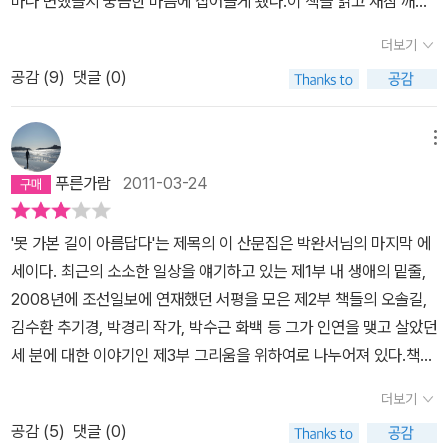
마나 변했을지 궁금한 마음에 집어들게 됐다.이 책을 읽고 새삼 깨달
사스런 면면을 더듬더듬하며 아이와의 만남을 기다렸다.그는 척하지
받으며 조용히 고개를 끄덕이는, 경청하는 이의 마음에 가까웠다면,
은건 그녀의 삶이 참으로 불'운'했다는 것이다. 전쟁 중에 오빠를 잃은
않는다. 스스로를 매사에 그렇게 어정쩡하고 적당히 비겁하다고 거듭
더보기
이 책은 조금 달랐다. 나 역시 이야기 속에 슬며시 발을 들여, 한 마디
것도 모자라, 어린 시절엔 아버지를 여의고, 결혼한 뒤에는 남편과 아
매도한다. 그가 그려내는 인물들은 그래서 다분히 복합적이고 실제적
쯤 보태도 괜찮을 것만 같은 기분이 들었다. 아마도 이 책에 담긴 몇
공감 (
9
)
댓글 (0)
들까지 연달아 떠나 보냈으니 말이다. 오랜 시간이 지난 뒤에도 여전
이다. 평면적이고 얄팍한 허구적 인간 군상의 허술함에 질린 이라면
편의 영화에 대한 짤막한 감상과 그녀에게 영향을 준 여러 권의 책 이
히 (내가) '살아낸 세상은 연륜으로도, 머리로도, 사랑으로도, 상식으
그의 소설을 접해 보기를 권한다. 그의 소설을 읽는 것은 나를 읽고 너
야기 덕분에 거리감이 좁혀져서인 것 아닐까 싶다. 생각지도 않게 평
로도 이해 못 할 것 천지였다'고 써놓을 정도이니 나같은 사람은 그녀
메뉴
를 읽고 우리를 이해하는 과정이다. 순수하면서도 야비하고 비겁하면
소 관심을 두고 있던 레이먼드 카버의 <대성당>이 불쑥 등장하여 반
의 삶이 얼마나 힘겨웠을지 짐작조차 하기 힘들다.그럼에도 불구하고
서도 과감하고 순박하면서도 비열할 수도 있는 그래서 정말 인간 같
푸른가람
2011-03-24
가운 마음이 앞서 장바구니에 슬며시 담고, 언젠가 그 책을 펼쳐 들었
그녀의 삶이 꼭 불'행'하지는 않았던 것 같다. '못 가본 길이 더 아름답
은 인물들이 팔딱이는 그의 이야기 속에는 삶이 투영되어 있는 것이
을 때 그때의 나는 또 어떤 감상을 얻게 될지 궁금해지면서 잠시 생각
다'고 불운 때문에 이루지 못한 그녀의 꿈을 못내 아쉬워하면서도, 그
아니라 그 이야기가 삶 속으로 비집고 들어올 것만 같은 두려움까지
'못 가본 길이 아름답다'는 제목의 이 산문집은 박완서님의 마지막 에
은 삼천포로 빠지기도 했다. 실은, 꼬리에 꼬리를 물어 책 구경만 또
녀는 아직 글을 쓸 수 있어서, 그리고 집 앞 마당을 가꿀수 있어서 매
들 정도이다. 소설을 읽으며 그 소설 속에 몰입하고 그 과정에서 나의
세이다. 최근의 소소한 일상을 얘기하고 있는 제1부 내 생애의 밑줄,
실컷 했지만, 그마저도 소소한 즐거움이었다. 지금의 젊음을 당연하
일같이 기쁘다고 책에 적고 있다. 이처럼 '나목'에선 볼 수 없는 그녀
삶을 이해한다는 것은 대단한 도약이다. 가능할 것만 같으면서도 일
2008년에 조선일보에 연재했던 서평을 모은 제2부 책들의 오솔길,
게 여기며 건방을 떠는 나 역시, 시간이 흐르면 번화가의 화려한 불빛
의 삶에 대한 애착 그리고 자연을 향한 따뜻한 시선은 책을 읽는 나마
말의 작위성에 밀려 결국 나는 소설을 읽고 있다,는 명징한 깨달음의
김수환 추기경, 박경리 작가, 박수근 화백 등 그가 인연을 맺고 살았던
이 그저 어지럽게만 느껴질 날이 올 것이고, 목적지를 잃은 사람처럼
저 기분좋게 한다.불'운'했지만 꼭 불'행'하지는 않았던 박완서의 삶은
한계의 철책을 저만치 밀어버리는 일은 그의 소설의 독특한 미학이
세 분에 대한 이야기인 제3부 그리움을 위하여로 나누어져 있다.책머
방향 감각을 잃고 헤매는 순간 또한 피할 수 없을 것이다. 세월의 흐름
'결핍'에 대해 다시 한 번 생각해 보게 한다. 결핍은 그 자체로는 반갑
아닌가 한다.이제 그는 여든의 길목에 들어선다. 나이 든다는 것은 어
리에서 그녀는 생애의 마지막에서 아직도 글을 쓸 수 있는 기력이 있
이 두렵지 않다고는 말할 수 없지만, 저자의 이야기를 따라가는 동안
지 않은 것이지만 극복할수만 있다면 한 개인의 잠재력을 이끌어내는
더보기
떤 것인가. 그는 처량한 나이, 내 정수리를 지긋이 눌러줄 웃어른이 없
어 행복하다 썼다. 글쓰기는 어려울 때마다 엄습하는 자폐의 유혹으
시간은 무언가를 빼앗아 가기만 하는 존재가 아니라는 생각이 들었
원동력이 되기도 한다. 도스토예프스키의 감옥살이가 그로 하여금
다는 허전함을 토로한다. 나이드니 좋다, 세상사에 초연해질 수 있다
공감 (
5
)
댓글 (0)
로부터 그녀를 구했고, 세상에 대한 관심과 애정을 지속시켜 주었다
다. 우리가 잃어버렸다고 믿는 방향 감각은 어쩌면 상처를 지나온 뒤