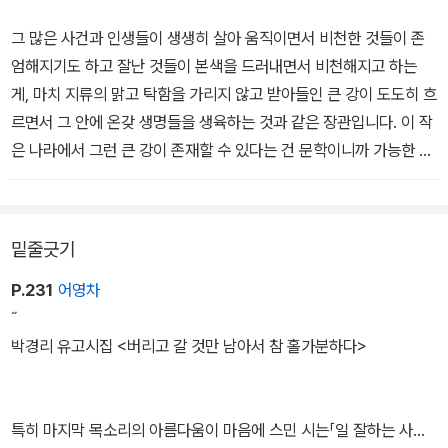
한이 없다고 생각하면서도 내년에 뿌릴 꽃씨를 받는 내가 측은해서
시를 읽는다.
그 많은 사건과 인생들이 생생히 살아 움직이면서 비천한 것들이 존
- <시의 가시에 찔려 정신이 번쩍 나고 싶을 때> 중에서
엄해지기도 하고 잘난 것들이 본색을 드러내면서 비천해지고 하는
게, 마치 지류의 맑고 탁함을 가리지 않고 받아들인 큰 강이 도도히 흐
르면서 그 안에 온갖 생명들을 생육하는 것과 같은 장관입니다. 이 작
은 나라에서 그런 큰 강이 존재할 수 있다는 건 문학이니까 가능한 축
복이요 기적입니다.
-<신원의 문학> 중에서
밑줄긋기
P.231
어영차
˝
박경리 유고시집 <버리고 갈 것만 남아서 참 홀가분하다>
특히 마지막 목소리의 아름다움이 마음에 스민 시는「일 잘하는 사내」