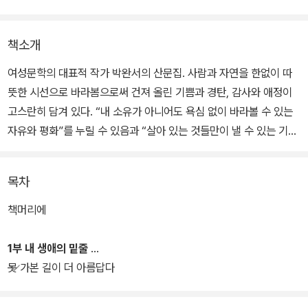
책소개
여성문학의 대표적 작가 박완서의 산문집. 사람과 자연을 한없이 따
뜻한 시선으로 바라봄으로써 건져 올린 기쁨과 경탄, 감사와 애정이
고스란히 담겨 있다. “내 소유가 아니어도 욕심 없이 바라볼 수 있는
자유와 평화”를 누릴 수 있음과 “살아 있는 것들만이 낼 수 있는 기
척”을 감지할 수 있음에 감사하는 작가의 마음을 느낄 수 있다. 또한,
죽음과 가까워진 생에 대한 노작가만의 성찰도 담겨 있다.
목차
2008년 한 해 동안 ‘친절한 책읽기’라는 제목으로 신문에 연재했던
책머리에
글도 함께 실었는데, 박완서 자신은 ‘쉬엄쉬엄 쉬어갈 수 있는 책’을
골라 ‘오솔길로 새버린 이야기’들이라고는 했지만, 책 한 권 한 권마다
1부 내 생애의 밑줄
깊은 삶의 자국들을 새겨놓은 글이어서 ‘박완서가 읽은 책’만의 재미
못 가본 길이 더 아름답다
와 깊이를 한껏 느낄 수 있는 글들이다. 저자는 “청탁에 밀려 막 쓴 글
이 아니고 그동안 공들여 쓴 것들이어서 흐뭇하고 애착이 간다.”고 말