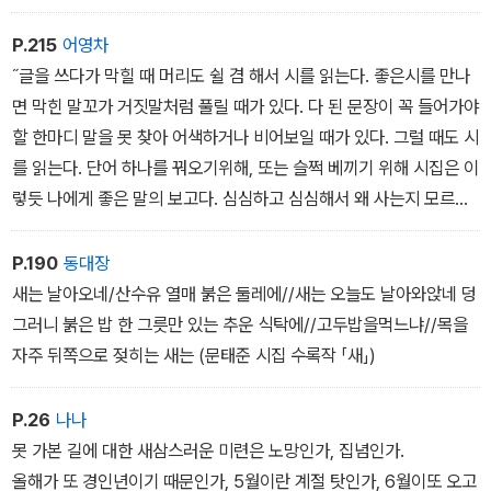
라는 다음과 같은 시이다.
P.215
어영차
다시 태어나면/무엇이 되고 싶은가/젊은 눈망울들/나를 바라보며 물
˝글을 쓰다가 막힐 때 머리도 쉴 겸 해서 시를 읽는다. 좋은시를 만나
었다/다시 태어나면/일잘하는 사내를 만나/깊고 깊은 샨골에서/농사
면 막힌 말꼬가 거짓말처럼 풀릴 때가 있다. 다 된 문장이 꼭 들어가야
짓고 살고 싶다/내 대답/돌아가는 길에/그들은 울었다고 전해 들었
할 한마디 말을 못 찾아 어색하거나 비어보일 때가 있다. 그럴 때도 시
다/왜 울었을까/(…)
를 읽는다. 단어 하나를 꿔오기위해, 또는 슬쩍 베끼기 위해 시집은 이
렇듯 나에게 좋은 말의 보고다. 심심하고 심심해서 왜 사는지 모르겠
이렇게 묻고 나서 본질을 향한 회귀본능, 순리에 대한 그리움 때문에
을 때도 위로받기 위해 시를 읽는다. 등 따습고 배불러 정신이 돼지처
울었을 거라고 해석까지 해놓으셨다.
럼 무디어져 있을 때 시의 가시에 찔려 정신이 번쩍 나고 싶어 시를 읽
P.190
동대장
는다. 나이 드는 게 쓸쓸하고, 죽을 생각을 하면 무서워서 시를 읽는
새는 날아오네/산수유 열매 붉은 둘레에//새는 오늘도 날아와앉네 덩
나는 사람으로 다시 태어나고 싶지 않으니까 다음 세상에하고 싶은
다. 꽃 피고 낙엽 지는 걸 되풀이해서 봐온 햇수를 생각하고 이제 죽어
그러니 붉은 밥 한 그릇만 있는 추운 식탁에//고두밥을먹느냐//목을
것도 없는 대신 내가 십 년만 더 젊어질 수 있다면꼭 해보고 싶은 게
도 여한이 없다고 생각하면서도 내년에 뿌릴 꽃씨를 받는 내가 측은
자주 뒤쪽으로 젖히는 새는 (문태준 시집 수록작 「새」)
한 가지 있긴 하다. 죽기 전에 완벽하게 정직한 삶을 한번 살아보고 싶
해서 시를 읽는다.˝
다. 깊고 깊은 산골에서, 그까짓 마당쇠는 있어도 그만 없어도 그만,
P.26
나나
나 혼자 먹고살 만큼의 농사를 짓고 살고 싶다.
못 가본 길에 대한 새삼스러운 미련은 노망인가, 집념인가.
깊고 깊은 산골에서 세금 걱정도 안 하고 대통령이 누군지 얼굴도 이
올해가 또 경인년이기 때문인가, 5월이란 계절 탓인가, 6월이또 오고