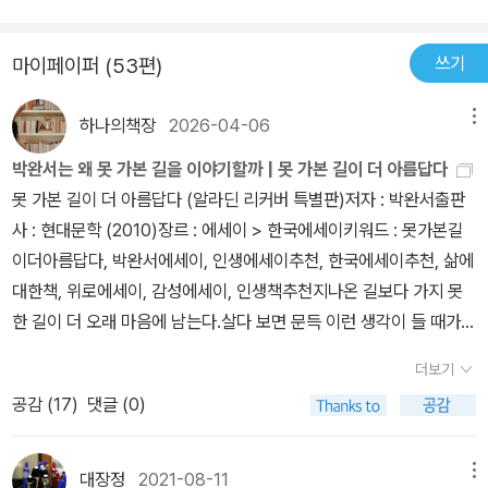
앞으로 더 많은 책이 쌓이게 되겠지만 내 주위를 둘러보며 함께 나눌
수 있는 곳을 찾아보는 것도 좋은 방법이란 것을 배운다.’소설을 재미
로 읽지 공부하려고 읽지는 않으니까.’ - 책들의 오솔길노작가의 책에
쓰기
마이페이퍼 (53편)
대한 이야기는 리뷰라기 보다는 책에 대한 것을 쓰면서 ’오솔길’ 로 빠
진 이야기라고 하여 더 재밌다. ’책들의 오솔길’ 제목부터 참 근사하고
하나의책장
2026-04-06
메뉴
무언가 책에 대한 숨어 있는 이야기들이 마구마구 쏟아져 나올 것만
박완서는 왜 못 가본 길을 이야기할까 | 못 가본 길이 더 아름답다
같다. ’잃어버린 것들의 책’ 은 우리집에도 있지만 난 아직 읽지 않았
못 가본 길이 더 아름답다 (알라딘 리커버 특별판)저자 : 박완서출판
는데 글을 읽다보니 얼른 읽고 싶어졌다. 리뷰를 이렇게 써다 재밌겠
사 : 현대문학 (2010)장르 : 에세이 > 한국에세이키워드 : 못가본길
다는 생각도 가져보게 되었다. 꼭 책에 대한 감상문처럼 작성하기 보
이더아름답다, 박완서에세이, 인생에세이추천, 한국에세이추천, 삶에
다는 내 재밌는 이야기를 써도 좋겠다는 것을 살짝 훔쳐본다. 책들의
대한책, 위로에세이, 감성에세이, 인생책추천지나온 길보다 가지 못
오솔길에서는 내가 읽은 책이 신경숙의 ’엄마를 부탁해’와 김연수의
한 길이 더 오래 마음에 남는다.살다 보면 문득 이런 생각이 들 때가
’밤은 노래한다’ 정민작가는 다른 책을 읽어 보았고 최순우의 ’무량수
있습니다.그때 다른 선택을 했더라면 지금은 조금 달라졌을까 하고
전 배흘림기둥에 기대서서’ 도 읽은 책이고 ’어느 가슴엔들 시가 꽃피
더보기
요.이미 지나온 길보다 가지 못한 길을 더 오래 붙잡고 있게 되는 순간
지 않으랴’ 라는 가끔 꺼내 보는 시집이며 박경리의 유고시집인 ’버리
공감 (
17
)
댓글 (0)
들은 어쩌면 늘 살지 못한 삶을 함께 끌어안고 살아가는지도 모르겠
고 갈 것만 남아서 참 홀가분하다’ 도 읽은 책이고 ’빈센트 반 고흐의
습니다.『못 가본 길이 더 아름답다』는 바로 그 마음을 조용히 건드리
영혼의 편지’ 는 예전에 읽은 책이라 더 가깝게 오솔길을 느긋하게 걸
는 책입니다.이 책은 저자의 마지막 산문집으로 오랜 시간 살아온 사
대장정
2021-08-11
메뉴