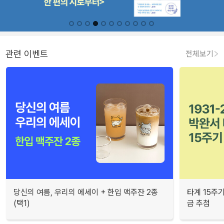
관련 이벤트
전체보기
당신의 여름, 우리의 에세이 + 한입 맥주잔 2종
타계 15주
(택1)
금 추첨