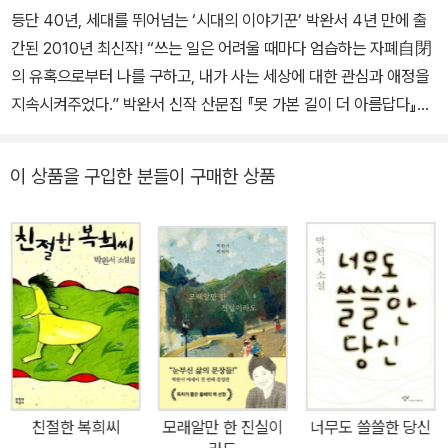
등단 40년, 세대를 뛰어넘는 ‘시대의 이야기꾼’ 박완서 4년 만에 출
를 반드시 글로 쓰고야 말겠다는 생각으로 고통의 시기를 살아냈다.
간된 2010년 최신작! “쓰는 일은 어려울 때마다 엄습하는 자폐自閉
“이것을 기억했다가 언젠가는 글로 쓰리라.” 숙부와 오빠 등 많은 가
의 유혹으로부터 나를 구하고, 내가 사는 세상에 대한 관심과 애정을
족이 희생당했으며 납치와 학살, 폭격 등 죽음이 너무나도 흔한 시절
지속시켜주었다.” 박완서 신작 산문집 『못 가본 길이 더 아름답다』가
이었다. 이름 없이 죽어간 가족들을 개별적으로 살아 숨 쉬게 하는 것
현대문학에서 출간되었다. 이 산문집은 세상으로부터 작가의 몫으로
이 처음 글을 쓴 목표였다. 그러나 막상 글을 통해 나온 건 분노가 아
떠넘겨받게 된 시대에 대한 소슬한 관조와 사사롭게 만나는 자연과
닌 사랑이었다. 그는 글로써 자신을 치유해나갔다. 하고 싶은 이야기
이 상품을 구입한 분들이 구매한 상품
생물, 그리고 사람에 대한 따뜻한 사유의 결정(結晶)이라 할 수 있다.
가 많았다. 덕분에 그는 자신의 이야기에만 갇혀 있지 않고 당대의 전
4년 동안 쓰여진 글을 모은 이 산문집은 세대를 넘나들며 과거와 현
반적 문제, 가부장제와 여권운동의 대립, 중산층의 허위의식 등을 수
재를 파노라마 같은 온갖 색조로, 그윽하게 뿌리내린 사유의 세계는
면 위로 끄집어 올려 직간접적으로 의식을 환기시켰다. 그러면서도
그의 작품의 원형이 된 자신의 삶을 여과 없이 보여주는 솔직 담대한
문학에 대한 열정과 세상에 대한 따뜻한 마음을 잃지 않은 보기 드문
사실주의 그림과 같은 리얼리티를 담고 있어 더더욱 울림이 크다. 이
문인이었다. “죽을 때까지 현역 작가로 남는다면 행복할 것”이라는
번 산문집이 노작가만의 연륜과 성찰이 돋보이는 것도 바로 누구도
말대로 그는 마지막까지 펜을 놓지 않았다. 2011년 1월 담낭암으로
흉내 낼 수 없는 이 진솔함 때문일 것이다. 『못 가본 길이 더 아름답
타계할 때까지 40여 년간 80여 편의 단편소설과 15편의 장편소설
다』에는 사람과 자연을 한없이 따뜻한 시선으로 바라봄으로써 새삼
을 쓰며 꾸준히 작품 활동을 해왔으며, 이외에도 동화‧산문집‧콩트집
발견하게 된 기쁨과 경탄, 그로 인한 감사와 애정이 고스란히 담겨 있
등 다양한 분야의 작 품을 두루 남겼다. 특히 『모래알만 한 진실이라
친절한 복희씨
모래알만 한 진실이
너무도 쓸쓸한 당신
다. “내 소유가 아니어도 욕심 없이 바라볼 수 있는 자유와 평화”를 누
도』, 『사랑을 무게로 안 느끼게』는 에세이스트로서의 박완서의 면모