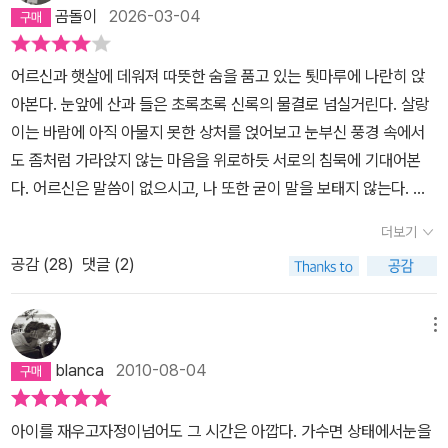
곰돌이
2026-03-04
어르신과 햇살에 데워져 따뜻한 숨을 품고 있는 툇마루에 나란히 앉
아본다. 눈앞에 산과 들은 초록초록 신록의 물결로 넘실거린다. 살랑
이는 바람에 아직 아물지 못한 상처를 얹어보고 눈부신 풍경 속에서
도 좀처럼 가라앉지 않는 마음을 위로하듯 서로의 침묵에 기대어본
다. 어르신은 말씀이 없으시고, 나 또한 굳이 말을 보태지 않는다. 말
대신 나누는 침묵 속에서 숨을 고요히 맞춰본다. 박완서 작가의 마지
더보기
막 산문집 <못 가본 길이 더 아름답다>를 펼치자, 자연이 주는 아름
공감 (
28
)
댓글 (2)
다움에 흠뻑 취해 그녀가 자연으로부터 얻은 위로가 어떠하였는가를
상상해 볼 수 있었다. 가장 깊은 위로를 건네는 것은 결국 바람과 나무
와 흙이라는 듯 자연을, 있는 그대로 느껴보며 나의 오래 묵은 마음도
메뉴
겨울을 벗어본다. 믿음과 기회를 잃은 채 얼어붙은 희망 속에서 성장
blanca
2010-08-04
이 멎어 버린 듯했던 한 소녀가 세월이 흘러 삶의 소소한 즐거움의 놀
이터가 되어주는 작은 마당을 가꾸며 맨손으로 흙을 주무른다. 손톱
아이를 재우고자정이넘어도 그 시간은 아깝다. 가수면 상태에서눈을
밑이 까맣게 물든 자기 손을 들여다보며, 며칠만 이 흙을 간직하면 열