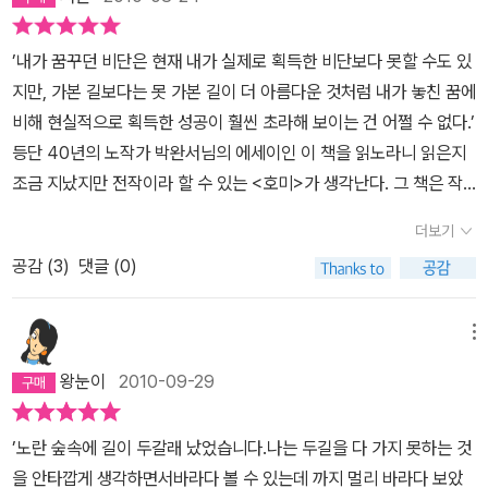
운/불운과 행복/불행은 다른차원의 것'으로 여긴다고 한다. 저번글에
는 듯하다. 타샤의 정원을 연상시키며 그런 노년을 살고 싶다는 생각
동치는 실제 전쟁의 체험과는 천양지차일 수밖에 없을 것이다. 박완
썼듯 '운'에 좌우되는 칠할은 '할수 없잖아'라며 있는 그대로 담담히 받
을했다.그러다 이런 문장을 만났다. 뭔가 거대한 것으로 가슴을 맞는
서는 외려 현재의 풍요로움이 하나의 환상 같고 과거의 그 전시의 빈
’내가 꿈꾸던 비단은 현재 내가 실제로 획득한 비단보다 못할 수도 있
아들이는 자세 아닌가 싶다.아무쪼록 이 세상에 살고 있는 더 많은 사
듯 기분이다. 내가 꿈꾸던 비단은 현재 내가 실제로 획득한 비단보다
곤함과 신산한 삶들이 더 현실처럼 느껴진다고 고백하고 있다. 이념
지만, 가본 길보다는 못 가본 길이 더 아름다운 것처럼 내가 놓친 꿈에
람들이 행복했으면 하는 바람에 오늘도 잉여력을 발휘하여 끄적여 본
못할 수도 있지만, 가본 길보다는 못 가본 길이 더 아름다운 것처럼 내
이라면 넌더리가 나고 좌도 싫고 우도 싫다는 그의 외침이 내려 앉는
비해 현실적으로 획득한 성공이 훨씬 초라해 보이는 건 어쩔 수 없다.’
다 :)
가 놓친 꿈에 비해 현실적으로 획득한 성공이훨씬 초라해 보이는 건
자리는 그가 노구의 몸안에 왜 청춘의 상처를 지니고 있다고 얘기하
등단 40년의 노작가 박완서님의 에세이인 이 책을 읽노라니 읽은지
어쩔 수가 없다.(...)나는 누구인가? 잠 안오는 밤,문득 나를 남처럼
는 지에 대한 이해와 만난다.과거에 대한 반추 뿐만 아니라 군데군데
조금 지났지만 전작이라 할 수 있는 <호미>가 생각난다. 그 책은 작
바라보며 물은 적이 있다. 스무 살에 성장을 멈춘 영혼이다. 80을 코
그가 본 영화, 읽은 책, 가 본 장소에 대한 소소한 감상도 감칠맛 나게
가님이 직접 화단에서 키운 봉숭아씨를 선물로 받은 것이 있는데 씨
앞에 둔 늙은이이다. 그 두개 의 나를 합치니 스무 살에 성장을 멈춘푸
읽힌다. 특히나 레이몬드 카버의 <<대성당>>에서의 그 맨숭맨숭한
더보기
를 뿌리지는 않았지만 지금도 간직을 하고 있다. <호미>에서도 보면
른 영혼이, 80년 된 고옥에 들어앉아 조용히 붕괴의 날만 기다리는
인간관계들과 우리의 낫또 같이 끈끈한 줄을 달고 다니는 인간 관계
공감 (
3
)
댓글 (0)
단독주택에 살면서 노년의 삶이 게을러지기 쉬운데 화단을 가꾸며 남
형국이 된다. 다만 그 붕괴가 조용하고 완벽하기만을 빌 뿐이다. p 25
에 대한 비교는 유머러스하면서도 예리하다. 카버의 <<대성당>>이
보다 바지런하고 꽃을 피우는 식물사이에 나는 ’잡초’ 를 결코 용서를
~26 여든을 코앞에 둔 나이에, 던지는 질문 나는 누구인가를 겨우 절
기억에 남는 것은 그 안의 표제작과 <별것 아닌 것 같지만 도움이 되
못 하시듯 손수 화단에서 몇 시간씩 노동을 하시면서도 틈틈이 그 일
메뉴
반의 시간을 살아온 내게도 던져본다. 유난히 끔찍한 기억으로 남을
는>이라는 아들의 죽음과 빵집 주인에 얽힌 이야기를 읽고 진한 감동
상을 글로 담아 내어 읽는 맛과 작가이지만 노년의 삶을 좀더 깊숙히
올 여름을 보내고 나는 생각이 많아졌다. 나이를 먹는다는 것에 대해,
에 휩싸였기 때문이었다. 정말 그 하나로도 카버의 전부를 인정해 버
왕눈이
2010-09-29
들여다 볼 수 있는 기회였다. 이 책에서도 화단을,마당을 가꾸시는 이
앞으로의 삶에 대해, 불안과 공포가 몰려왔다. 나는 누구인가?이 질
리고 싶을 만큼 위로를 통한 치유를 절묘하고 생생하게 그려 낸 수작
야기가 많이 등장을 한다. 먼저 단독주택을 선택하실 때, 지금은 갈 수
문에 흔쾌히 답을 내릴 수 있는 사람은 얼마나 될까. 사는 동안 고민하
이었다. 박완서는 특히 이 작품의 전체 줄거리를 요약하면서 감상을
’노란 숲속에 길이 두갈래 났었습니다.나는 두길을 다 가지 못하는 것
없는 개성에 있는 고향집 앞마당에 있던 ’살구나무’ 를 기억해 마당에
고 고민하면 답을 얻을 수 있을까. 모두가 마주해야 하는 붕괴의 날,
얘기하고 있다. 여든의 작가와 내가 함께 사랑하는 작품이 있다는 건
을 안타깝게 생각하면서바라다 볼 수 있는데 까지 멀리 바라다 보았