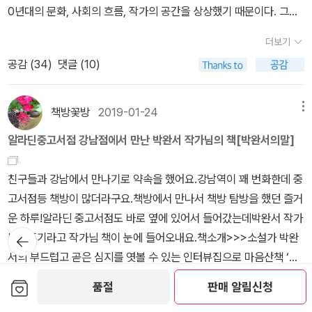
0년대의 문화, 사회의 흐름, 작가의 공간을 상상했기 때문이다. 그녀
장을 쓰기 위해 엄청나게 많은 퇴고를 거듭했음은 나 같은 전공자만
의 가족, 이웃, 그리고 그가 바라본 세상을 말이다. 그 시대의 실상을
아는 일이기도 하다. 또 하나, 소설가 박완서는 가르치려 들
더보기
나는 알지 못한다. 하지만 나의 부모와 친척이 살아왔을 그 시간을 조
지 않는다.(이점에서도, '도덕군자'가 아닌 '소설가' 톨스토이와 비슷
공감 (
34
)
댓글 (10)
금은 들을 수 있었기에 48편의 짧은 소설을 읽으면서 그들이 내게 들
한 점이 있다.) <나목>부터 그녀는 그저 자기 얘기를 할 뿐이다. 이점
려주는 옛이야기처럼 느껴졌다. 박완서 작가가 방 안에 들어앉아 창
도 강조되어야겠다. 시종일관 자기 얘기다. 젊은 처녀 박완서가 있고,
호지에 바늘구멍으로 내고 바깥세상을 엿보는 재미로 쓴 소설을 통해
책방꽃방
2019-01-24
메뉴
나중에 우리가 보는 건 중년, 노년의 박완서다. 저 페르소나 사이에
나는 그 세상을 본다. 쉽고 편안하게 다가오는 문장 안에는 개발과 발
일관성이 물론 있다. 왜냐면 그건 어쨌거나 박완서니까. <도둑맞은
알라딘중고서점 강남점에서 만난 박완서 작가님의 책[박완서의말]
전이라는 이름으로 너도 나도 아파트를 선호하고 어떻게든 성공하기
가난>처럼 소위 공순이(?)가 주인공인 경우에도, 여주들은 모두 굉
위해 애쓰는 모습을 고스란히 담겼다. 열심히 살아가는 소시민의 모
장히 야무지고 당당하다. 아주 마음에 든다! 그들은 아줌마가 되어도,
친구들과 강남에서 만나기로 약속을 했어요.강남역이 꽤 번화한데 중
습은 예나 지금이나 다르지 않았다. 작가의 대단한 통찰력에 감탄하
할머니가 되어도 그렇다. 어디 가서 기죽지 않는다. 늙어도 기죽지 않
고서점등 책방이 많더라구요.책방에서 만나서 책방 탐방을 했던 즐거
지 않을 수 없다. 그러면서도 사는 게 다 그런 거라고, 너만 힘든 게 아
는다, 아주 좋은 일이다. 이런 일련의 장점, 미덕을 소설적 자아-화자
운 하루!알라딘 중고서점도 바로 옆에 있어서 들어갔는데박완서 작가
니라고 말하는 것 같아 마음이 포근해졌다. 추운 겨울밤 집으로 돌아
인 박완서는 소설 속 다른 인물이나 독자에게 훈계, 강요, 설파하지 않
뒤로가
님 8주기라고 작가님 책이 눈에 들어오내요.책소개>>>소설가 박완
가는 길에 아파트 거실 창에서 퍼지는 환한 빛을 보는 것만으로도 따
기
는다. 덧붙여, '나'의 얘기를 '우리'의 얘기로 만드는 저력, 넘나 부러운
서의 부드럽고 곧은 심지를 엿볼 수 있는 인터뷰집으로 마음산책 ‘말
뜻해지는 것처럼 말이다. 48편의 짧은 소설은 마치 거울 같았다. 그
것이다... 다른 소설가들도 그리 생각할 것이다... 그런데, 동화는 좀
시리즈’의 열 번째 책이다. 소설가 박완서의 이력이 절정에 다다라 있
보관함담기
러니까 이 소설집 한 권으로 1970년대의 연애와 결혼, 고부갈등, 여
품절
판매 알림신청
더보기
달라서 놀랐다. 개미 나라가 엄청난 기근에 시달리던 중, 한 일개미가
던 1990년부터 1998년까지 모두 일곱 편의 대담을 담았다. 이 대담
성의 사회 진출, 아파트 열풍으로 인한 단절을 고스란히 마주할 수 있
공감 (
11
)
댓글 (0)
엄청나게 큰 먹잇감을 찾는다. 너무 커서 혼자 못 옮긴다. 그래서 동료