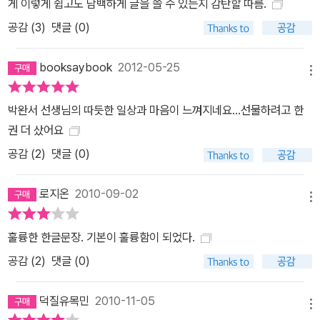
게 이렇게 쉽고도 담백하게 글을 쓸 수 있는지 감탄할 따름.
공감 (
3
)
댓글 (0)
booksaybook
2012-05-25
메뉴
박완서 선생님의 따듯한 일상과 마음이 느껴지네요...선물하려고 한
권 더 샀어요
공감 (
2
)
댓글 (0)
로지온
2010-09-02
메뉴
훌륭한 한글문장. 기본이 훌륭함이 되었다.
공감 (
2
)
댓글 (0)
덕질유목민
2010-11-05
메뉴