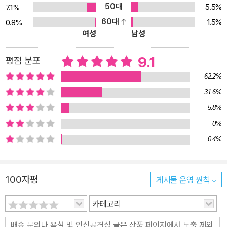
50대
5.5%
7.1%
생, 더는 전락할 수 없을 만큼 전락해버린 불행감에 도취되어 있을 때
60대
1.5%
0.8%
그 어리석음을 깨닫게 해준 박수근 화백에 이르기까지, 자신의 삶에
여성
남성
보석처럼 빛나는 이들을 떠올리며 그들이 다 주고 가지 못한 사랑을
애달파 한다. 한편 이 책을 통해 작가는 세상에 대한 날카로운 비판도
9.1
평점 분포
아끼지 않는다. “경제제일주의가 만들어낸 황폐한 인간성”을 통렬하
62.2%
게 비판한다. 무너져 내린 남대문, 천안함 침몰 사건 앞에서 오히려 작
31.6%
가 자신의 “뻔뻔스러운 정의감”과 “비겁한 평화주의”에 대한 반성은,
5.8%
단순한 한 개인을 넘어 한국현대사를 온몸으로 견뎌온 역사의 증인으
로서 작가만의 상처를 되새겨본 반성이자 말할 수 없는 연민과 회한
0%
을 담고 있다. 또한, ‘친절한 책읽기’라는 제목으로 2008년 한 해 동
0.4%
안 신문에 연재했던 ‘책 너머 본 세상’ 이야기인 서평을 함께 실었다.
자신은 이 글을 “쉬엄쉬엄 쉬어갈 수 있는 책을 골라 읽다가 오솔길로
100자평
게시물 운영 원칙
새어버린 이야기”들이라고 했지만, 책 한 권 한 권마다 삶의 제각기
자국들을 새겨놓은 글이어서 ‘박완서가 책과 소통하는 세계’의 색다
카테고리
른 재미와 깊이를 한껏 느낄 수 있는 글들이다. ‘영원한 현역’이라는
별명을 가진 작가답게, “기력이 있을 때까지는 계속 글을 쓸 것”이라