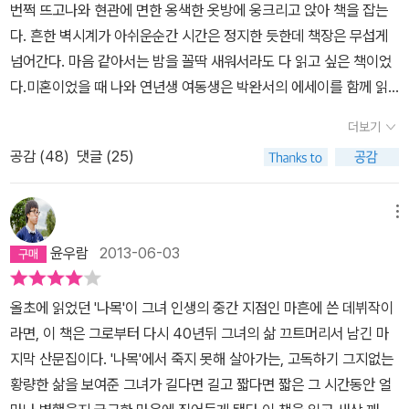
번쩍 뜨고나와 현관에 면한 옹색한 옷방에 웅크리고 앉아 책을 잡는
손가락 끝에서 푸릇한 싹이 돋아나지 않겠느냐고 엉뚱한 상상을 하는
다. 흔한 벽시계가 아쉬운순간 시간은 정지한 듯한데 책장은 무섭게
나이 든 여인에 이르기까지의 긴 세월. 저 멀리 산등성이에 겹겹이 쌓
넘어간다. 마음 같아서는 밤을 꼴딱 새워서라도 다 읽고 싶은 책이었
인 초록의 결처럼 이어지는 이야기들을 나는 따뜻한 빛을 가만히 받
다.미혼이었을 때 나와 연년생 여동생은 박완서의 에세이를 함께 읽
아들이듯 그 풍경 속으로 스며든다. 우리 할머니였다면 옆구리 쿡 찔
었다. 소설에 거부감이 심한 동생은 박완서의 수필로 그녀를 온전히
러서 눈치 한번 쓱 주고 싶을 만큼 솔직하면서도 통통 튀는 매력을 지
더보기
이해하려 들었다. 이 책을 다 읽고 더이상 책을 읽지 않는 여동생에게
닌 분께서 이곳저곳 뚫고 올라오는 잡초를 매일 뽑아내며 몸을 쓰는
공감 (
48
)
댓글 (25)
선물하고 싶다는 생각을 했다. 박완서의 수필. 그 곳의 어느 지점에서
동안, 평생 이고 지고 살아온 수만 가지 생각들이 머릿속에서 얼마나
나와 동생은 조우한다. 아가씨들이 왜 노년의 그 자박자박 걷는 걸음
세차게 소용돌이쳤을까. 우리 외할머니도 꽃과 식물을 유난히 사랑하
에 묻혀 가고 싶어했는지 그 의아함의 기억은 벌써 아련해진다.임신
메뉴
셔서 정원을 곱게 가꾸는 분이신데, 안부 전화를 드릴 때마다 늘 무언
했을 때 드러누워 박완서의 단편을 가열차게 읽어 내려갔다. 암투병
가를 뽑고 계신다. 애당초 쇠심줄 같은 고집을 꺾을 생각조차 없긴 하
윤우람
2013-06-03
으로 머리칼을 잃은 남편이 선물받고 사모은 모자에 얽힌 사연을 소
지만 그렇다고 걱정이 안 되는 것은 아니니, 허리 아픈데 그만 쉬시라
설화한 <여덟 개의 모자로 남은 당신>은 태교와는 무관하게 가슴을
고 하면 “뽑는 동안에는 안 아프다”라고만 하신다. 아마도 잡초를 뽑
올초에 읽었던 '나목'이 그녀 인생의 중간 지점인 마흔에 쓴 데뷔작이
저며 팠다. 암이 뇌로 전이되어 퇴근길에 갈지자로 걷는 모습을 베란
는다는 것은 단지 풀을 솎아 내는 일이 아니라, 마음속 응어리를 하나
라면, 이 책은 그로부터 다시 40년뒤 그녀의 삶 끄트머리서 남긴 마
다에서 내려다보며 남편을 기다리는 아내의 심정에 고통스럽게 공감
씩 드러내는 일이었을지도 모른다. 분명, 잡초라도 뽑아야 하는 이유
지막 산문집이다. '나목'에서 죽지 못해 살아가는, 고독하기 그지없는
하며 나는 아름답지 않은 진실에 육박해 가는 그의 삶에 대한 응시에
가 있었을 것이다. 그래서 나는 그 손길을 쉽게 말릴 수 없다.그동안
황량한 삶을 보여준 그녀가 길다면 길고 짧다면 짧은 그 시간동안 얼
매료되어 갔다. 아름다운 기다림의 시간이 아니라 삶의 비루하고 치
내가 읽어온 박완서 작가의 작품들은 대체로 들려주는 이야기를 건네