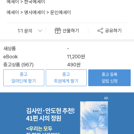
에세이
>
한국에세이
에세이
>
명사에세이
>
문인에세이
선물하기
공유하기
새상품
-
eBook
11,200원
중고상품 (967)
490원
중고
중고
중고 등록
알라딘에 팔기
회원에게 팔기
알림 신청