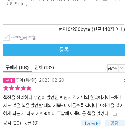
는 박완서는 여전히 쓰기를 멈추지 않는다. “나이가 들면서 예전처럼
빨리 쓰지는 않지만 좋은 문장을 남기고 싶어서 더 공들여 쓴다.” 지
금도 머릿속으로 작품 생각을 하면 뿌듯하고 기쁘다”는 그의 의지는
현재
0
/280byte (한글 140자 이내)
대지와 같은 생명력이 담뿍 담겨져 있다. 작가는 등단 40주년이라는
것에 어떤 큰 구속도 느끼지 않는다. 그것은 작가로서나, 한 인간으로
스포일러 포함
서 존재의 영속성에 대한 끝없는 탐구로, 작가가 아직 가지 못한 길,
등록
어딘가에 있을 더 아름다운 길을 찾아 나설 자유를 향한 의지와 내적
인 충동으로 가득하다는 것을 의미한다. 이 산문집이 작가의 현재를
구매자 (68)
전체 (132)
읽는 즐거움은 물론 미래를 읽는 설렘까지 가져다주는 이유가 되는
것은 바로 이 때문이다. 아울러 살아 있는 거목이라는 진부한 찬사를
후애(厚愛)
2023-02-20
메뉴
동원할 수밖에 없는 이유이기도 하다.
책장을 정리하다 우연히 발견된 박완서 작가님의 한국에세이~생각
지도 않은 책을 발견할 때의 기쁨~나이들수록 겁이나고 생각을 많이
하게 되는 게 바로 기억력이다.주말에 아름다운 책을 읽었다..
공감 (
20
)
댓글 (0)