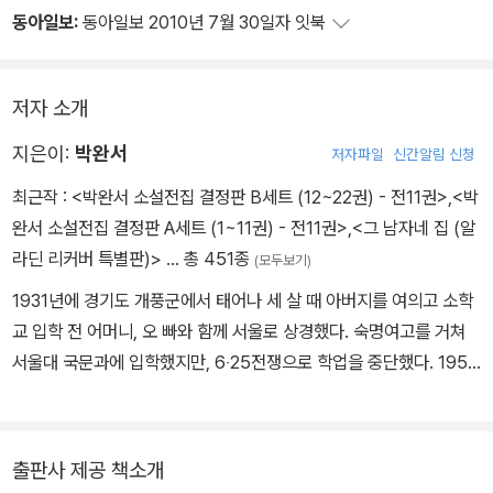
동아일보:
동아일보 2010년 7월 30일자 잇북
저자 소개
지은이:
박완서
저자파일
신간알림 신청
최근작 :
<박완서 소설전집 결정판 B세트 (12~22권) - 전11권>
,
<박
완서 소설전집 결정판 A세트 (1~11권) - 전11권>
,
<그 남자네 집 (알
라딘 리커버 특별판)>
… 총 451종
(모두보기)
1931년에 경기도 개풍군에서 태어나 세 살 때 아버지를 여의고 소학
교 입학 전 어머니, 오 빠와 함께 서울로 상경했다. 숙명여고를 거쳐
서울대 국문과에 입학했지만, 6‧25전쟁으로 학업을 중단했다. 1953
년 결혼해 평범한 주부로 살며 1남 4녀를 두었고, 1970년 《여성동
아》 장편소설 공모에 『나목』이 당선되어 불혹의 나이로 문단에 데뷔
했다. 사회를 바라보는 날카롭지만 따듯한 시선과 진실된 필체로 많
출판사 제공 책소개
은 이들의 사랑을 받았다. 박완서는 삶의 곡절에서 겪은 아픔과 상처