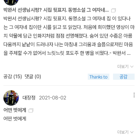
어볼 수 있었던 것 같다.노작가님이 풀어내는 구수한 이야기와 함께
람이기에 들려줄 수 있는 이야기들을 담고 있습니다.삶의 끝자락에서
하니 위에 나열한 책들이 더 재밌어졌다. 작가들은 남의 책을 잘 읽지
박완서 선생님시평? 시집 뒷표지. 동명소설 그 여자네...
돌아보는 시간들은 화려하지 않지만 오히려 더 단단하게 느껴졌습니
않을것만 같은데 일본이 무라카미 하루키며 국내의 구간 신간을 아우
박완서 선생님시평? 시집 뒷표지. 동명소설 그 여자네 집 이 있다나
다.우리가 놓치고 사는 것들우리는 늘 더 나은 선택, 더 좋은 결과를
르며 독서를 하시는 듯 하여 존경스럽다. 주말에 아이들을 학교에 데
는 그 여자네 집이란 시를 읽고 또 읽었다. 처음에 희미했던 영상이 마
향해 달려갑니다.하지만 그 과정에서 이미 가진 것들, 지금 곁에 있는
려다 주며 가다가 라디오를 듣게 되었다. 그곳에서 나온 말중에 ’정적
치 약물에 담근 인화지처럼 점점 선명해졌다. 숨어 있던 수줍은 아름
것들을 놓치곤 하죠.책은 이러한 삶의 속도를 잠시 멈추게 합니다.눈
인 취미활동인 독서나 영화감상 음악감상등은 많은 행복을 준다. 하
다움까지 낱낱이 드러나자 나는 마침내 그리움과 슬픔으로저린 마음
에 띄지 않던 일상, 사소한 존재들, 지나온 시간까지도 다시 바라보게
지만 동적인 취미활동은 정적인 취미활동보다는 많은 행복감을 주지
을 주체할 수가 없어서 느릿느릿 포도주 한 병을 비웠다.- 박완서 소
만듭니다.특히 인상 깊었던 점은 삶을 평가하거나 정리하려 하지 않
않는다’ 라는 말을 들으며 운동을 즐기는 남편에게 이제 ’정적인 취미
설가인간의 길과 시인의 길은 둘이 아니다. 김용택은 참다운 시인
는 태도였습니다.그저 있는 그대로 바라보고 받아들이는 시선!어쩌면
더보기
인 독서’ 를 많이 하라는 충고를 해 주었는데 나이가 들어도 게으름을
의 자리에 이름으로써 역사 앞에부끄럼 없는 한 인간의 자리에 도달
우리는 삶을 이해하려 하기보다 너무 빨리 판단하려 하고 있었던 건
공감 (
15
)
댓글 (0)
피울 수 없는 것이 ’독서’ 인 듯 하다. 마당을 가꾸듯 내면을 아름답게
한 것이다. 그런 참다운 자리에서 쓴 시는 모든 사람에게감동을 준
아닐까싶습니다.시간을 지나온 사람의 시선책에는 노년의 시간, 상실
가꾸고 계신 노작가의 독서이야기를 읽고 나니 덥다고 게으름을 피웠
다. 우리는 그 감동의 여운 속에서 꽃피는 봄을 맞이하여 우리의 슬픔
그리고 삶에 대한 깊은 성찰이 담겨 있습니다.단순히 개인적인 이야
던 내가 살짝 부끄러워졌다.그리움을 위하여.’그리움’ 내게도 박경리
과 아픔이 저렇게꽃으로 피어나는 모습을 바라본다.- 이승원 문학평
대장정
2021-08-02
메뉴
기를 넘어 한국 현대사를 함께 지나온 한 사람의 시선이 느껴지기도
작가님은 그리움의 대상이며 아직도 우리 곁에 머물러 계신것만 같
론가 · 서울여대 국문과 교수
했는데 그렇다고 마냥 무겁기만 한 이야기는 아닙니다.오히려 담담하
어떤 벗에게
다. 내가 독서에 깊게 빠져들게 된 것이 박경리 작가의 <토지21권>
게 풀어내는 문장 속에서 묘하게도 따뜻한 온기를 느낄 수 있었습니
어떤 벗에게
이란 작품으로 인해서이다. 늘 사진을 보면 텃밭을 일구어 계신 모습
다.삶의 기쁨과 슬픔을 모두 겪어본 사람이기에 가능한 시선, 그래서
이라 이웃집 할머니같은 옆집 할머니 같은 생각을 가졌는데 작가의
더보기
더 쉽게 지나칠 수 없는 문장들이었습니다.간밤에 읽은 책, 못 가본 길