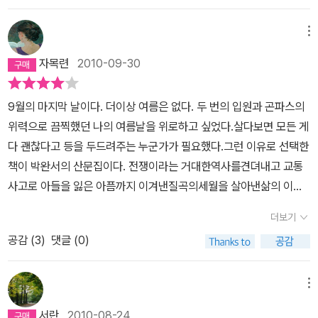
'죄와 벌'이라는 대작을 쓰게 만들고, 박완서의 불운이 그녀를 평범한
고 가식을 떨지 않는다. 젊어 보인다는 소리가 제일 좋고 그런 소리를
고 하니 하늘나라로 떠나셨어도 그곳에서 여전히원고지에 만년필을
에야 비로소 얻는 또 하나의 감각일지도 모른다는 걸 일러주는 박완
학교 선생이 아닌 손꼽히는 소설가의 길로 이끌었듯이 말이다.물론
들은 날은 종일토록 기분이 좋지만 글에서만큼은 나잇값을 하고 싶다
끄적이고 계시지나 않을지 모르겠다.이 책에 끌리게 된 건 아마도 제
서 작가의 단단함과, 사소한 일상에서 느끼는 살맛 나는 순간들이 조
메뉴
이 같은 경우는 지극히 예외적이고, 대부분의 경우 감당할 수 없는 불
고 한다. 그런 수만가지 삶과 수만 명의 인간을 체현한 그가 종당은 깨
목이 주는 힘이컸을 것이다. 못 가본 길이 아름다울 지 아닐 지는 모를
용히 곁을 내주고, 쉬엄쉬엄, 편안한 호흡으로 읽히도록 이끈다. 저자
운은 곧 불행이 된다. 공지영의 '봉순이 언니'가 그랬고, 영화 '화차'의
자목련
2010-09-30
달은 삶에 대한 얘기들은 어떤 것인가. 궁금했다.그에게 있어 6.25의
일이다. 왜냐면 실제 겪어보지못했으니까. 그래도 가보지 못한 길에
의 책을 하나 둘 야금야금 읽어왔기에 새로운 이야기를 발견한다기보
김민희가 그랬듯이 말이다. 책을 읽고 영화를 보는 내내 과연 나라면
체험은 소설의 재료이자 소설가라는 직업을 택하게 된 결정적 계기로
대한막연한 기대는 내가 지금 가고 있는 길에 대한불만이마음 깊숙이
다는 어떤 문장에서 나의 마음이 붙들릴지, 어느 대목에서 오래 묵은
저런 버거운 삶을 감당할 수 있을까, 누군가에게 도저히 극복할 수 없
9월의 마지막 날이다. 더이상 여름은 없다. 두 번의 입원과 곤파스의
서 작용했다. 때로 너무 우려 먹는다는 지적에 대하여 그는 맞춤한 변
자리잡고 있기 아닐까 싶다.가질 수 없는 것, 가볼 수 없는 곳에 대한
생각이 조용히 흔들릴지 그저 천천히 받아들이고만 싶을 뿐이었다.
는 불운을 안겨주는 '그'의 의도는 도대체 무엇일까 하는 따위의 생각
위력으로 끔찍했던 나의 여름날을 위로하고 싶었다.살다보면 모든 게
명거리들을 마련해 놓기도 한다. 그런데 이 책에서 그 기억의 깊이와
아쉬움과 회한은 나이가 들면 들수록 더 커지게 마련이다.못 가본 길
분명 처음에는 어르신과 툇마루에 나란히 앉아 도란도란 이야기를 나
이 머리를 떠나지 않았다.출생의 불'운'이 인생의 불'행'으로 이어지지
다 괜찮다고 등을 두드려주는 누군가가 필요했다.그런 이유로 선택한
무게를 조금이나마 이해할 수 있게 되었다. 1.4후퇴 때 양쪽 다리를
이 더 아름다울 지는 모르겠지만 그 길이 더 행복할 지는 모르겠다. 행
누는 듯한 기분이었는데, 다 읽고 난 지금은 마치 만개한 꽃으로 가득
않는, 누구든지 노력만하면 자신의 결핍을 극복할 수 있는 사회... 모
책이 박완서의 산문집이다. 전쟁이라는 거대한역사를견뎌내고 교통
못쓰게 된 오빠를 손수레에 싣고 피난길을 떠난 그 나날들이 생생하
복이란 건 갖지 못한 것에 대한 아쉬움과 그리움으로는 결코 채울 수
한 마당에 나와 있는 것처럼 마음 한편이 포근하다. 외침으로써 위로
두가 같은 꿈을 꾸면 이 꿈도 언젠가는 현실이 되겠지만, 그와는 별개
사고로 아들을 잃은 아픔까지 이겨낸질곡의세월을 살아낸삶의 이야
고 기분나쁘게 냉동보관되어 차라리 하나의 질병처럼 작가의 내부에
가 없는 것이다. 아차피 행복은 내가 걷고 있는 이 길에서 찾아야 한
받고 치유받고 싶었다. (p. 24)
로 우리는 우리대로 지금 현재 우리에게 주어진 삶을 어떻게든 살아
기를 들려줄 것 같았다.글은 소박하고 따뜻했다.손녀들과 주말을 보
도사리고 있다는 고백은 왜 그토록 작가가 과거의 기억들을 토대로
다. 더 많이 웃고, 사랑하고, 행복해지기 위해 나는 이 책의 제목을 거
더보기
나가야 하는 것도 사실이다. 박완서가 글쓰기를 통한 '몰입'과 천주교
내고, 귀한 손님이 오면 꼭 집 밥을 해주고 싶어하는할머니, 자투리 시
전쟁을 증언하는 데에 매달렸는 지를 이해하는 데에 하나의 단초가
꾸로 이해하기로 했다. '지금 가고 있는 길이 가장 아름다운 거라고.
를 통한 '믿음'에 기대어 어떻게든 버텨냈듯이.답은 각자 찾아나가는
공감 (
3
)
댓글 (0)
간에 영화를 관람하는박완서의 일상은 평범했다. 지척에 두고도 가지
된다. 어쩔 수 없는 절절하고 생생한 시간들. 감각의 기억들. 오죽하면
가보지 못한 길에 대한 그리움은 꽁꽁 숨겨두었다가 가끔 꺼내어 보
것이겠지만 그리스인들의 태도는 한번 참고할만하다. 박경철에 의하
못하는 고향에 대한 그리움, 불타버린 남대문을 보며 애통해하고 월
김훈의 <남한산성>을 읽으며 감기에 걸리기까지 했을까. 전쟁을 간
는 첫사랑의 사진 한장으로 충분한 거라고. 못 가본 길을 궁금해 하기
면 그들은 '삶은 기본적으로 행복한 것이며, 인간은 경이로운 존재'라
드컵 축구 경기에 열광한다.이른 새벽홀로 정원에 나와 풀을 뽑는 할
접적으로 전해듣고 상상하는 것들과 실제로 그 인간이 전체 속에 함
메뉴
보단 지금 걷고 있는 길을 좀더 아름답게 가꾸어 보자고.'
고 그리고 '삶의 과정에 가끔은 행운이 때로는 불운이 교차하지만, 행
머니는 맨 손으로 흙을 주무른다. 마치 자연으로 돌아간 삶을 살고 있
몰해 들어가 그 중량감과 존귀함을 갑자기 상실하고 개인의 삶이 요
서란
2010-08-24