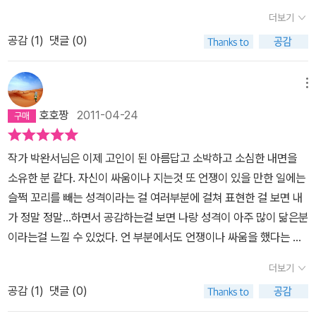
할 수 없이 오솔길로 빠진 이야기지만 책에 관한 이야기와 그리고 작
힘든, 가볍지 않은 경험이었다. 그녀의 삶 속에 녹아있는 아픔이 조용
서 작가의 운명은 아니었을까. 누구나 선택하지 않은 삶에 대한 미련
손수 적어준 책을 가질 수 있는행운이 믿기지 않았었다. 잔잔하지만
더보기
가의 인생에서 큰 획을 그은 ’인연’ 깊었던 ’박경리 선생님’ 과 ’김수환
하게 다가왔다.또한 도시의 아파트 생활을 청산하고 한적한 시골로
이 있을 것이다. <못 가본 길이 더 아름답다>란 제목은 아련함과 동
강단이 느껴지는 글을 여전했고 손바닥한 마당에서 질긴 잡초들과 벌
추기경님’ 그리고 작가의 첫소설 <나목> 을 탄생하게 했던 ’박수근
공감 (
1
)
댓글 (0)
이사하게 된 모습에서는 시골 소녀 같은 순박함을 느낄 수 있었다. 잔
시에 현재의 삶에 만족하고 있다는 생각이 든다. 책을 다 읽고 나니,
이는 전쟁사(?)를보노라니 잘가꾼 잔디밭을 지키기 위해 새벽부터
화백’ 에 대한 이야기가 나온다.꿈에 그리는 고향, 개풍우리가 흔히
디밭을 가꾸기 위해 온갖 잡초와 씨름하는, 그러면서도 그 잡풀을 미
강렬한 표지가 새롭게 보인다. 눈꽃이 내린 듯한 그림, 작가의 마당에
완전무장을 하고 전투에 나서는 장군의 비장함이겹쳐져 자꾸 웃음이
’서울 가 본 사람보다 안가본 사람이 이긴다’ 라는 말이 있지만 어린시
워하기 보다는 정원을 이루는 한 부분으로 받아들이는 모습은 시골
살구꽃이 이렇게 화사하지 않을까 싶다. 살구나무 아래에서 맨 손으
메뉴
나왔다. 다만 운동부족증을 극복할 만큼의 노동이면 다행이련만..밑
절 추억을 고스란히 간직하고 있는 꿈 속 고향에 대한 작가의 향수는
촌부의 모습처럼 다정해보였다.남편과 아들의 사별이 안겨준 슬픔도
로 흙을 만지는 작가의 일상이 오래 오래 지속되면 좋겠다.
둥까지 잘라낸 목련나무가 제발 장렬하게 전사하여 노인을 겁주지 않
호호짱
2011-04-24
노년의 삶까지 바꾸어 놓은 듯 하다. 우리가 간직하고 있고 명절이면
아직 치유중임을 알 수 있었다. 자신의 분신과도 같았던 외아들을 잃
기만을 바랄 뿐이다.그나이쯤이면 어찌 추억할 일이 많지 않겠는가.
교통대란을 겪으면서도 귀소본능처럼 찾아가는 ’고향’ 은 어릴적 고
은 어미의 마음은 담담한 문체 속에 녹아있었다. 많은 시간이 지났음
여전히 엽렵한 기억력이 늙음을 덥지 못했으니 당신은 내가 기억하는
작가 박완서님은 이제 고인이 된 아름답고 소박하고 소심한 내면을
향과는 다르다. 산천이 변화고 세월에 이기는 장사없듯이 어린시절
에도 가슴 한 곳에 응어리 진 슬픔은 쉽게 가시질 않아 보였다. 박완
박적골에도 먼저 가버린 아들에게도연하이면서도 스승이라 했던 이
소유한 분 같다. 자신이 싸움이나 지는것 또 언쟁이 있을 만한 일에는
고향과는 판이하게 달라졌지만 그래도 그 고향을 찾아 우리는 긴긴
서, 참 곱게 늙으셨다는 생각이 든다. 시골 할머니 같은 미소와 수수한
청준과 무뚝뚝했지만 속정 깊었던 박경리에게도 어쩔수 없이 머물러
슬쩍 꼬리를 빼는 성격이라는 걸 여러부분에 걸쳐 표현한 걸 보면 내
행렬을 이어간다. 하지만 작가의 고향은 분단이 아픔으로 인해 어린
글맛이 보는 이의 마음을 훈훈하게 한다. 하지만 그녀 역시 할머니는
있었다.이길이 아닌 선택이었다면 우리의 삶은 달라졌을까.이승에서
가 정말 정말...하면서 공감하는걸 보면 나랑 성격이 아주 많이 닮은분
시절 추억으로만 고스란히 남아 있을 뿐이다. 그래서 더 아름답고 지
할머니다. 점점 벌어지는 시대의 격차는 어쩔 수 없는 가 보다. 과거를
는 도저히 해답이 없을 질문이다.하지만 당신이 선택한 길로 하여 내
이라는걸 느낄 수 있었다. 언 부분에서도 언쟁이나 싸움을 했다는 내
금도 변하지 않는 그곳을 간직하고 있는 것일까. 글 속에서 보여주는
통해 오늘을 회상하는가 하면 최신 영화를 보고는 그 모호함과 잔인
삶이 즐거웠고 풍요로웠으니..못가본 길에 대한 환상은 아름다움으로
용은 없다. 그저 역사적으로 치열하게 살아 온 시대에서 마져 치열함
고향에 대한 것들이 때 묻지 않아서 좋다. 그 고향이 초가지붕이던 살
함에 혼란스러워 한다. 어쩌면 시간을 쌓아가는 이런 모습들을 통해
더보기
남기고 지금의 길이 어쩌면 더 아름다울 수도 있었음을내 감히 여쭌
에서 살기 위한 것외에는 살짝 꼬리를 뺀 내용을 보면 그렇다.가끔은
구나무에 살구꽃이 환하게 핀 풍경이든 아직 빛이 덜 바랜 고향을 간
좀더 친근감을 갖게 되는지도 모르겠다.그녀의 산문집에 등장하는 책
다면 부끄러워 하실라나..나역시 못가본 길이 못내 아쉽지만 이길에
공감 (
1
)
댓글 (0)
내가 좀 비겁한 부분이 있지 않나하는 생각을 하면서 살아왔지만 박
직하고 있다는 것은 아름다운 일인 듯 하다.책들이 넘쳐나는 작가의
을 보는 것도 또 다른 재미다. 거창한 서평이나 독후감은 아니지만 소
서 당신을 만났으니 더이상 미련이 남기지 않기로 한다.’시는 낡지 않
완서님도 그렇게 살아 온걸 보면 굳이 언쟁하지 않고도 잘 살아갔으