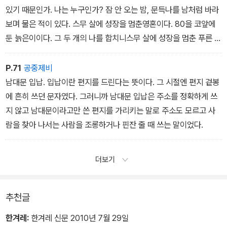
름도 모르고 살고 싶다. 신역이 고되 몸보신 하고 싶으면 기르던 누렁
있기 때문인가. 나는 누구인가? 잠 안 오는 밤, 문득나를 남처럼 바라
이라도 잡아먹으며 살다가 어느 날 고요히 땅으로 스미고 싶다.
보며 물은 적이 있다. 스무 살에 성장을 멈춘영혼이다. 80을 코앞에
둔 늙은이이다. 그 두 개의 나를 합치니스무 살에 성장을 멈춘 푸른 영
사집을 덮으면서 나에게 온 생각이다.˝
혼이, 80년 된 고옥에 들어앉아조용히 붕괴의 날만 기다리는 형국이
된다. 다만 그 붕괴가 조용하고 완벽하기만을 빌 뿐이다.
P.71
공중제비
남대문 입납. 입납이란 편지를 드린다는 뜻이다. 그 시절엔 편지 겉봉
에 흔히 쓰던 문자였다. 그러니까 남대문 입납은 주소를 정확하게 쓰
지 않고 남대문이라고만 쓴 편지를 가리키는 말로 주소도 모르고 사
람을 찾아 나서는 사람을 조롱하거나 핀잔 줄 때 쓰는 말이었다.
더보기
추천글
한겨레:
한겨레 신문 2010년 7월 29일