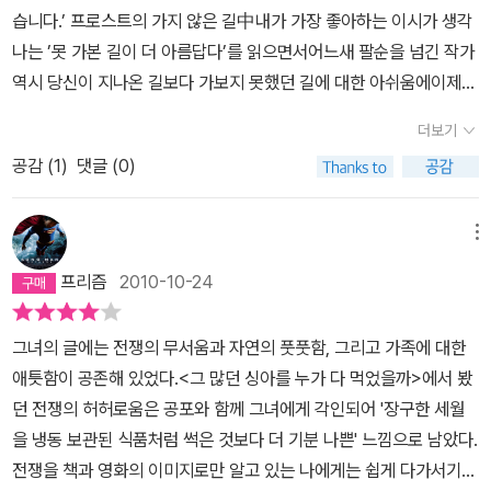
살구나무가 있는 집을 선택하신 것 하며 목련나무와의 긴긴 십여년의
나 역시 조용하고 완벽한 붕괴가 되기를 감히 바란다. 책에 대한 이야
묘한 공감에의 감동이 있는 대목이다. 한 번도 뵙지 못한 그와 마치 마
습니다.’ 프로스트의 가지 않은 길中내가 가장 좋아하는 이시가 생각
싸움끝에 사람이 아닌 그 나무와 많은 이야기를 나누고 마지막엔 남
기도 많았다. 소개하는 책중에 내가 읽은 책도 몇 권 있어서 괜히 반가
주앉아 그거 정말 죽이지 않냐!고 함께 손 맞잡고 방방 뛰는 듯한 반가
나는 ’못 가본 길이 더 아름답다’를 읽으면서어느새 팔순을 넘긴 작가
을 위하여 베어버린 아쉬움을 남긴 이야기가 서민적이면서도 어쩌면
웠다. 거장이 소개하는 특별함 때문일까, 아직 읽어보지 못한 책들은
움이라고나 할까.게다가 나는 여즉도 제대로 읽어 보지 못한 하루끼
역시 당신이 지나온 길보다 가보지 못했던 길에 대한 아쉬움에이제
노작가에게서 40여년 동안 쉼없이 이야기가 술술 풀려 나왔던 것은
꼭 읽어보고 싶었다. 특히, 하루키의 <달리기를 말할 때 내가 하고 싶
에 대한 작가의 애정이 인상깊다. 삿포로의 대형서점에 앉아 뜨게질
얼마 남지 않은 시간에 대한 안타까움에 마음이 저려왔다.나역시 당
그런 일상이 있기 때문이 아닐까 생각을 해 본다.이 책을 읽기 전에 <
더보기
은 이야기>와 김훈의 <남한산성>이 그러했다. <남한산성>에 대한
교본을 어루만지며 행복해 하고 하루끼의 달리기에 관련된 책을 읽으
신의 따님쯤되는 나이에 와 있고보니 혹시 이책이 마지막이 되지는
환각의 나비> 를 읽었다. 단편들로 구성된 책은 ’여자의 삶,여자의 이
글을읽으면서그 책을읽지 못했다는 게 큰 잘못을 저지른 것같은 기분
며 일본인들의 친절의 근원을 우월감의 소산으로 해석하고 이 좋은
공감 (
1
)
댓글 (0)
않을까하는서러움이 갑자기 밀려왔기 때문이었다.나는 당신의 고향
야기’ 로 꾸며져 여자들이 품고 있는 깊고 깊은 동굴속을 들여다 볼 수
마저 들었다. 소소한 일상을 다룬 글과는 다르게 날선 차가움이 있었
걸 왜 이제 알았냐며 월드컵에 흥분하는 작가의 모습을 발견하는 재
개성 박적골과 서울의 첫터전이었던 달동네와 돈암동의 기와집을 거
있는 기회가 되었는데 찡한 여운도 남겨 주었다. 그 이야기들 또한 자
다. 인조가 남한산성으로 들어가던 그 겨울과 1.4후퇴때의 모습을 겹
미는 절절 끓는다.십 년만 더 젊어진다면 완벽하게 정직하게 살아보
쳐남한산성이 지척이라 좋았다던 송파의 아파트에 이르는 그 여정을
메뉴
신의 삶이 어느정도는 베어 있을 것이다. 6.25와 그 전쟁의 피해를 누
쳐가며 써내려 간 피난 이야기는 내게도 차디찬 추위와 서러움을 안
고 싶다는 그. 마당의 살구 나무에서 떨어진 살구를 큰 스텐 들통에 넣
함께 해온 탓이었을게다.고향에 대한 그리움이 뚝뚝 묻어나는 작품을
구보다 뼈저리게 겪어야 했던 전쟁세대이기에 작가의 책에는 상흔이
프리즘
2010-10-24
겨주었다. 먼저 떠난 이들(김수환 추기경님, 박경리 작가님, 박수근
고 한여름에 땀을 삐질삐질 흘리며 고아 삼십 통의 잼을 만들어 노느
들여다 보고 있노라면 당신처럼 명절이어도 교통지옥을 겪을필요가
담겨진 이야기들이 빠짐없이 등장을 하면서 가지 못하는 고향에 대한
화백님)을 그리워하는 글은 가슴이 먹먹해진다. 다시는 볼수없는 그
매기한다는 그. 지구를 신이 찬 가장 멋진 축구공이라고 표현할 수 있
없는 서울내기이면서도 내 아버지의 고향 이북이 유전처럼 전해져서
이야기와 어머니와 오빠에 대한 가족에 대한 이야기가 나온다. 그 어
그녀의 글에는 전쟁의 무서움과 자연의 풋풋함, 그리고 가족에 대한
분들에 대한 그리움과 슬픔이 고스란히 녹아 있었다. 특히 소설 <나
는 그. 읽는 일에 흠뻑 빠져 때로 그 시간들이 대리 체험이상이 아니라
일까.괜히 북쪽하늘을 보면서 알 수 없는 그리움에 목이 메이곤 했었
려움속에서도 소녀가장처럼 삶을 책임져야 했던 작가의 강단진 삶이
애틋함이 공존해 있었다.<그 많던 싱아를 누가 다 먹었을까>에서 봤
목>의 주인공인 박수근 화백님과의 인연은 아련함이 가득했다.박수
고 비하하지 않아도 되는 그곳에 박완서 그가 있다.
다.마흔을 넘어 등단했던 그순간부터 지금의 이책을 읽어왔던 시간때
마당에 허투루 난 잡초하나 허락할 수 없는 부지런함과 자신만의 틀
던 전쟁의 허허로움은 공포와 함께 그녀에게 각인되어 '장구한 세월
근 화백을 다룬 방송을 통해사연을 접해서 그런지 그 분을 생각하며
문이었을까.얼마전 만난 작가의 모습은 전혀 낯설지 않았었다.자그마
을 구축했는지도 모르겠다.언제 또 작가의 산문집을 접하게 될지 모
을 냉동 보관된 식품처럼 썩은 것보다 더 기분 나쁜' 느낌으로 남았다.
말씀하시던 박완서 작가의 모습이 함께 떠올랐다. 문학을 공부하고
하고 고운 자태는 질곡의 시간들을 겪어낸 아픔이 하나도 느껴지지
르지만 이 책에서는 일상과 관련된 에세이와 책을 읽고 난 리뷰라고
전쟁을 책과 영화의 이미지로만 알고 있는 나에게는 쉽게 다가서기
싶었던꿈은 전쟁으로 인해 소설가의 길을 가게 했지만, 그것이 박완
않았고번잡스런 만남들이 힘겨울 연세인지라 이렇게 당신의 이름을