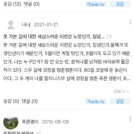
책을 읽으면 정말 대단하다는 것을 느낀다. 토지의 작품에서도 보면
공감 (
12
)
댓글 (0)
이 더 아름답다친구에게 줄 책선물을 고르다 집어들었던 책인데 여러
인물 한 명 한 명이 모두 살아 움직이는 것처럼 생생하게 그려냈다. 지
분에게도 꼭 소개하고 싶었습니다.이 책을 읽으며 가장 오래 남았던
난 봄엔 악양의 최참판댁에 여행을 가게 되었다. 그곳에서 다시 한번
건 아직 가지 않은 길에 대한 생각이었습니다.우리는 종종 지나온 시
나나
2021-01-21
메뉴
작가의 혼과 작품을 만나는 기분이 들었는데 작가의 마지막을 생생히
간을 후회하거나 앞으로의 불안을 걱정하며 살아갑니다.하지만 이 책
옮겨 주신 글을 보니 그리움이 더했다. 그리고 모두에게 천진한 웃음
못 가본 길에 대한 새삼스러운 미련은 노망인가, 집념...
은 조금 다른 이야기를 건넵니다.아직 가보지 않은 시간들이 남아 있
을 남겨 주시고 ’사랑하세요’ 라는 말을 남기신 김수환 추기경님, 여고
못 가본 길에 대한 새삼스러운 미련은 노망인가, 집념인가.올해가 또
다는 것 자체가 삶의 가능성이라는 것이죠.그래서인지 못 가본 길이
때 천주교 학교를 다녀서인지 믿음은 없지만 수녀님들과 신부님들을
경인년이기 때문인가, 5월이란 계절 탓인가, 6월이또 오고 있기 때문
라는 말이 더 이상 아쉬움으로만 느껴지지 않았습니다.오히려 앞으로
보면 남다르지 않다. 그래서 더 와 닿았던 추기경님 그 빈자리가 더 크
인가. 나는 누구인가? 잠 안 오는 밤, 문득나를 남처럼 바라보며 물은
의 시간에 대한 작은 기대처럼 다가왔습니다.완벽하게 살지 못해도
게 느껴진다. 노작가에게 <나목>이란 소설을 탄생하게 해준 박수근
적이 있다. 스무 살에 성장을 멈춘영혼이다. 80을 코앞에 둔 늙은이
괜찮고 모든 선택이 옳지 않아도 괜찮다는 생각!그렇게 조금은 덜 조
화백님에 대한 이야기 또한 맛깔스럽게 그리움과 함께 한다. 작가에
이다. 그 두 개의 나를 합치니스무 살에 성장을 멈춘 푸른 영혼이, 80
급해져도 괜찮겠다는 마음이 들었습니다.혹시 지금, 지나온 선택을
게도 그리움의 대상이지만 위의 세 분은 우리에게도 큰 그리움이다.
년 된 고옥에 들어앉아조용히 붕괴의 날만 기다리는 형국이 된다. 다
계속 되돌아보고 계신가요?아니면 아직 오지 않은 시간을 미리 걱정
더보기
사람은 가고 작품은 오래도록 남아 아직도 읽혀지고 대대로 읽혀지겠
만 그 붕괴가 조용하고 완벽하기만을 빌 뿐이다.- P26
하고 계신가요?저자는 그런 우리에게 지금 이 순간도 충분히 의미 있
지만 연세가 지긋하신 작가에겐 더할 수 없는 그리움이리라.작가의
공감 (
0
)
댓글 (0)
는 길 위에 있다고 말해줍니다.이 책을 추천합니다!인생의 선택 앞에
책들을 다 읽어본 것은 아니다. 이제서 시작이듯 몇 권 읽어 보았지만
서 자주 고민하는 분지나온 시간에 대한 아쉬움이 남아 있는 분조용
일생동안 풀어낸 글이 지금도 쉼없이 나오고 있다는 것이 놀랍고 누
한 위로가 필요한 에세이를 찾는 분『못 가본 길이 더 아름답다』는 정
푸른괭이
2019-08-08
메뉴
구보다 부지런하게 마당을 가꾸시고 주위를 둘러 보시고 흐트러짐 없
답을 알려주지 않습니다.대신, 지금의 삶을 다시 바라볼 수 있는 시선
동화작가 박완서