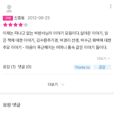
서가, 탐나다.작가들은 책을 사지 않을 것만 같다. 여기저기 출판사에
소한 일상과 어우러진 책 이야기는 충분히 매력적이다. 그 책들을 통
는다. 시간이 지났다고 한물가는 시는 시가 아닐 것이다.’ -216p노작
면 하는 생각이 들기도 한다. 자전적인 이야기가 여러모로 나랑 비슷
서 보내주는 책들로 넘쳐날 듯 한데 그 또한 아닌가보다. 한달에 네댓
메뉴
해 그녀의 감성을 유추해보면 어떨까. 부드럽고, 잔잔한 강물 밑에 감
가여 당신도 그러할지니 오히려 적당히 낡아 편안해진 옷처럼 그렇게
하신 내면은 여러 소설속에서 그렇게 강하지 않으면서도 삶을 잘 살
권은 책을 구매를 하신다니 대단하시다. 일본여행을 가셔서도 당신의
추어진 슬픔이랄까, 뭐 이런 애잔함이 묻어난다. 레이몬드 카버의 <
신흥동
2012-06-23
비루한 내영혼을 덮어주는 당신이 어찌 귀하지 않겠는가.
아내는 봉순이 언니 같은 주인공을 주제로 표현하신 것들은 아닐까
책이 꽂혀 있는 곳 보다는 어려운 시절 자식들에게 손수 떠 입혀 주었
대성당>, 무라카미 하루키의 <달리기를 말할 때 내가 하고 싶은 이야
하는 생각이 든다.2002년 월드컵경기를 통해서 축구를 좋아하게 되
던 손뜨개책이 놓인 곳이나 마당을 가꾸며 도움이 되는 원예책이라
기>, 존 코널리의 <잃어버린 것들의 책>은 꼭 읽어보고 싶다.특히 박
이제는 떠나고 없는 박완서님의 이야기 모음이다.살아온 이야기, 읽
셨다는 이야기는 정말 나를 들여다보는 것같은 착각이 들정도로 자신
하니 정말 대단하시다. ’ 나는 그 매장에서 읽던 뜨개질 책과 원예책을
수근 화백과의 인연이 인상 깊다. 미군의 초상화를 그려주며 어렵게
은 책에 대한 이야기, 김수환추기경, 박경리 선생, 박수근 화백에 대한
의 이야기를 쓰셨다. 나도 정말 그랬다. 그리고 아줌마적인 당당함, 소
샀다. 원예책은 우리 마당을 가꾸는 데 참고가 될까 해서이고, 뜨개질
생활했던 화가를 고고한 서울대생이던 그녀는 극장에서 간판이나 그
추모 이야기 - 마음이 푸근해지는 어머니 품속 같은 이야기 들이다.
박함, 인간에 대한 그리움 등...책들의 오솔길에서 역시 책을 읽고 느
책은 다시 뜨개질을 하기 위해서가 아니라 그 정확성의 아름다움 때
리던 '간판쟁이' 정도로 무시해 버렸단다. 하지만 화집에 실린 그의 그
끼시는 것들이 참 담백하기도 하다...
문이다. 서가에 읽기 위한 책 말고 때때로 꺼내보고 애무할 수 있는 책
더보기
림을 보고는 '내가 그동안 그다지도 열중한 불행감으로부터 문득 깨
을 가까이 꽂아놓을 수 있는 것도 나의 은밀한 기쁨이다.’ 그 연세에도
어나는 기분'이었다고 했다. 이런 경험은 그녀의 첫 소설, <나목>의
공감 (
1
)
댓글 (0)
책 욕심이 끊임이 없고 서가를 정리하여 아파트나 책이 필요한 성당
밑거름이 되었다. 철없던 젊은 날의 인연이 소설가로 첫발을 내딛는
이나 그외 시설에 보내시는 것을 보면 책은 혼자만이 아닌 여러사람
중요한 버팀목이 되었다는 사실이 애잔하게 다가온다.( www.freeis
더보기
과 나누었을 때 더 보람이 있다는 것을 느꼈다. 나 또한 내책장이 넘쳐
m.net )
나기 시작하여 두권이나 그외 겹치는 책이나 내가 보지 않는 책은 주
위 사람들에게 잘 나누어주게 되었다. 딸들은 학교에서 읽고 싶은 책
응원 댓글
을 학교도서관 보다는 엄마의 책장에서 가져가는 것을 더 좋아한다.