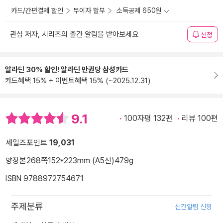
카드/간편결제 할인
무이자 할부
소득공제 650원
관심 저자, 시리즈의 출간 알림을 받아보세요
신청
알라딘 30% 할인! 알라딘 만권당 삼성카드
카드혜택 15% + 이벤트혜택 15% (~2025.12.31)
9.1
100자평 132편
리뷰 100편
세일즈포인트
19,031
양장본
268쪽
152*223mm (A5신)
479g
ISBN 9788972754671
주제분류
신간알림 신청