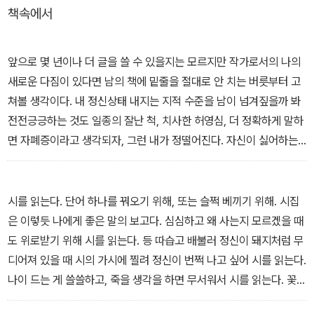
책속에서
한다.
앞으로 몇 년이나 더 글을 쓸 수 있을지는 모르지만 작가로서의 나의
새로운 다짐이 있다면 남의 책에 밑줄을 절대로 안 치는 버릇부터 고
쳐볼 생각이다. 내 정신상태 내지는 지적 수준을 남이 넘겨짚을까 봐
전전긍긍하는 것도 일종의 잘난 척, 치사한 허영심, 더 정확하게 말하
면 자폐증이라고 생각되자, 그런 내가 정떨어진다. 자신이 싫어하는
나를 누가 좋아해주겠는가. 나를 스쳐 간 시간 속에 치유의 효능도 있
었던 것은 많은 사람들의 사랑이 있었기 때문일 것이다. 신이 나를 솎
아낼 때까지는 이승에서 사랑받고 싶고, 필요한 사람이고 싶고, 좋은
시를 읽는다. 단어 하나를 꿔오기 위해, 또는 슬쩍 베끼기 위해. 시집
글도 쓰고 싶으니 계속해서 정신의 탄력만은 유지하고 싶다.
은 이렇듯 나에게 좋은 말의 보고다. 심심하고 왜 사는지 모르겠을 때
그나저나 시간은 왜 이렇게 빨리 가지. 고통의 기억뿐 아니라 기쁨의
도 위로받기 위해 시를 읽는다. 등 따습고 배불러 정신이 돼지처럼 무
기억까지 신속하게 지우면서. 나 좀 살려줘, 비명을 지르며 뛰어내리
디어져 있을 때 시의 가시에 찔려 정신이 번쩍 나고 싶어 시를 읽는다.
고 싶게 시간은 잘도 가는구나.
나이 드는 게 쓸쓸하고, 죽을 생각을 하면 무서워서 시를 읽는다. 꽃
-<내 생애의 밑줄> 중에서
피고 낙엽 지는 걸 되풀이해서 봐온 햇수를 생각하고 이제 죽어도 여