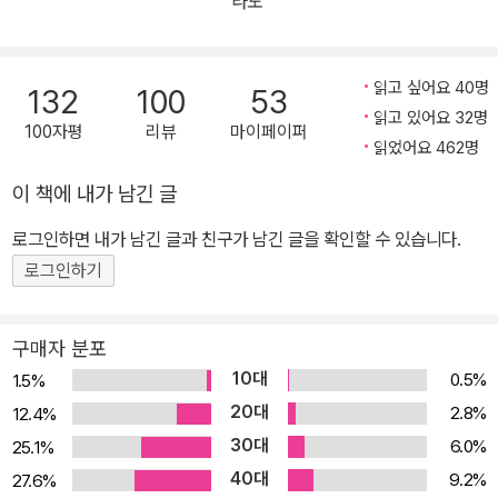
라도
릴 수 있음과 “살아 있는 것들만이 낼 수 있는 기척”을 감지할 수 있음
를 발견하도록 하는 작품이다. 한국문학의 거목으로서 한국문학작가
에 감사하는 대목은 작가의 자연에 대한 사랑을 강한 메시지로 전달
상(1980), 이상문학상(1981), 대한민국문학상(1990), 이산문학상
한다. 『못 가본 길이 더 아름답다』의 제목에서 느낄 수 있듯이, 작가에
(1991), 중앙문화대상(1993), 현대문학상(1993), 동인문학상(199
읽고 싶어요 40명
132
100
53
겐 못 가본 곳, 곧 미지의 세계에 대한 기대와 소망의 충일함이 가득하
4), 한무숙문학상(1995), 대산문학상(1997), 만해문학상(1999),
읽고 있어요 32명
100자평
리뷰
마이페이퍼
다. 그곳에는 아직도 만나야 할, 다 하지 못한 새롭고 경이로운 시간이
인촌문학상(2000), 황순원문학상(2001), 호암예술상(2006) 등을
읽었어요 462명
작가를 기다리고 있기 때문이다. 이 산문집에서 작가는 꿈틀대는 생
수상했으며, 2006년에는 서울대학교 명예문학박사 학위를 받았다.
이 책에 내가 남긴 글
명력의 경이로움을 담아 “내 몸이 스밀 생각을 하면 죽음조차 무섭지
타계 후에는 문학적 업적을 기려 금관문화훈장이 추서되었다.
로그인하면 내가 남긴 글과 친구가 남긴 글을 확인할 수 있습니다.
않아진다”라며 죽음과 가까워진 생에 대한 담백한 성찰 또한 거침없
이 고백하고 있다. 죽음을 초월한 초월자의 숨결이 느껴지는 이 말은,
로그인하기
사랑하는 남편과 아들을 잃은 상실감을 체험한 후 고통에의 의지로
죽음을 인정하게 된 후에야 비로소 ‘생명’이란 존재에 이르는 삶을 체
구매자 분포
험하게 된 고백이다. 아울러 “나를 스쳐 간 시간 속에 치유의 효능도
10대
0.5%
1.5%
있었던 것은 많은 사람들의 사랑이 있었기 때문”이라며 지금까지의
20대
2.8%
12.4%
자신의 삶을 보듬고 다독여준 이들에 대한 고마움을 전한다. 작가는
30대
6.0%
25.1%
자신에게 자상하고 따뜻한 품이 되어준 김수환 추기경, 작가가 자신
40대
9.2%
27.6%
안에 칩거해 세상을 등지고 있을 때 세상 속으로 이끌어준 박경리 선