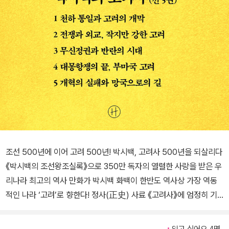
조선 500년에 이어 고려 500년! 박시백, 고려사 500년을 되살리다
《박시백의 조선왕조실록》으로 350만 독자의 열렬한 사랑을 받은 우
리나라 최고의 역사 만화가 박시백 화백이 한반도 역사상 가장 역동
적인 나라 ‘고려’로 향한다! 정사(正史) 사료 《고려사》에 엄정히 기
반한 신뢰성부터 고려시대가 한눈에 이해되는 탄탄한 구성과 물 흐르
듯 읽히는 이야기, 1,100년 전 고려의 역사적 인물들을 눈앞에 생생히
읽고 싶어요 4명