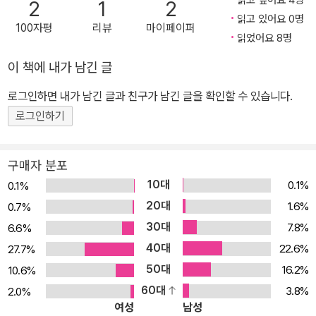
2
1
2
되살린 또렷한 작화, 남녀노소 누구나 쉽고 재미있게 역사 속으로 빠
읽고 있어요 0명
100자평
리뷰
마이페이퍼
져들게 하는 만화적 흡인력까지 ‘Korea’의 원조, 한반도 최초의 통일
읽었어요 8명
국가, 지금껏 한 번도 제대로 알지 못했던 고려왕조 500년, 이제 박
이 책에 내가 남긴 글
시백의 만화로 생생히 되살아난다! 350만 독자가 환호한 《박시백의
조선왕조실록》에 이은 또 하나의 正史, 《박시백의 고려사》 완간 -
로그인하면 내가 남긴 글과 친구가 남긴 글을 확인할 수 있습니다.
모두가 기다려온 또 하나의 정통 역사 만화, 애독자들의 뜨거운 응답
로그인하기
과 성원 2003년 1권 출간을 시작으로 2013년 20권 완간까지 무려 1
0년에 걸친 대장정으로 독자들을 열광하게 했던 《박시백의 조선왕조
구매자 분포
실록》은 범접할 수 없는 사실 고증과 작가주의적 노련미가 느껴지는
10대
0.1%
0.1%
단단한 구성, 명쾌한 자기만의 역사적 시각을 통해 조선왕조 500년
20대
1.6%
0.7%
역사를 생생하게 되살렸다는 평을 받으며 우리나라 역사 만화의 전범
30대
7.8%
6.6%
(典範)으로 자리 잡았다. 지식과 재미를 적절히 조화해 온 가족이 함
40대
께 읽는 교양만화로서 출간 이후 오늘날까지 무려 350만 부라는 판
22.6%
27.7%
매 부수를 기록하며 ‘신뢰성과 재미를 모두 잡은 역사 만화’의 새 지평
50대
16.2%
10.6%
을 열었다. 350만 독자가 애타게 기다려온 박시백의 새 작품은 고려
60대
3.8%
2.0%
여성
남성
시대로 무대를 옮겼다. 《박시백의 조선왕조실록》을 완간한 지 10년