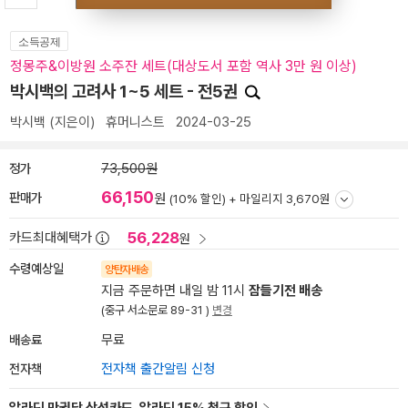
소득공제
정몽주&이방원 소주잔 세트(대상도서 포함 역사 3만 원 이상)
박시백의 고려사 1~5 세트 - 전5권
박시백
(지은이)
휴머니스트
2024-03-25
정가
73,500원
66,150
판매가
원
(10% 할인) +
마일리지 3,670원
56,228
카드최대혜택가
원
수령예상일
양탄자배송
지금 주문하면 내일 밤 11시
잠들기전 배송
(중구 서소문로 89-31 )
변경
배송료
무료
전자책
전자책 출간알림 신청