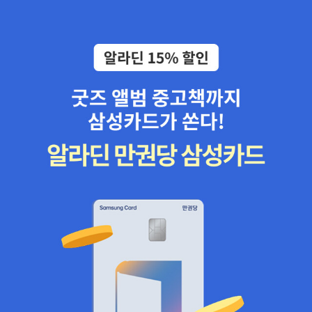
다.그런 면에서 올해 내게 의미 있는 책이다. 논술에서 추천도서였다.
있던 평양, 즉 서경을 다시 준공했고 제2의 도시 수준으로 키워냈다.
청 등 반란의 역도들이 바람 잘 날 없이 왕조의 정통성을 위협한다. 거
대상은 초등 5~6학년이라는데 볼륨이 좀 있다.표지나 두께 보고는
하지만 거기까지였다. 개국초만 해도 발해가 망하고 중국도 5대가 화
란의 침략부터 여진의 부상, 이자겸의 난과 묘청의 난까지 갖가지 국
손이 안 갔나 보다.도대체 어떤 책이길래? 내가 먼저 읽어보자 했는
북에 준동하며 많은 세력들이 귀부해왔다. 그 짧은 시기를 노려야 했
난을 겪으면서도 꿋꿋하게 전진하여 황금기를 구축해내는, 작지만 강
데아이들이 주인공일 뿐, 내용은 심오하다.1930년대 나치 독일 하에
지만 내부가 혼란스러워 그러지 못했고 곧 강성한 요가 등장한다. 고
하고 단단하면서도 유연한 나라 고려의 눈부신 진면모가 펼쳐진다. 3
있던 유대인 소년, 1994년 쿠바에 살던 소녀, 2015년 시리아 내전
려는 고구려 계승의지와 태조의 유훈때문인지 강성한 거란을 무시하
권은 고려의 기틀을 뒤흔든 건국 이래 최대의 난, 무신정변으로 이야
한가운데 사는 소년, 세 아이들의 여정기다.시대와 장소가 다른데 똑
고 잘 대처하지 못한다. 강경일변의 정책은 전쟁으로 이어졌다. 3차
기의 포문을 연다. 세습과 혼맥으로 자신들의 지배체제를 공고히 해
같은 느낌은 무엇이지?지금도 세계 어딘가에서 일어나고 있을 이야
까지의 침입이 이어졌으나 아직은 강성하여 이를 모두 막아낸다. 이
온 문벌 귀족들의 괄시, 환관과 술사에 둘러싸인 채 사치와 향락에 빠
기.마지막 장 지도에 도무지 상상하기 힘든 세 아이들의 이동 경로가
후 요에 친조하고 그들의 연호를 쓰면서 외교는 잘 이뤄진다. 여진와
진 제19대 임금 의종, 문신과의 해묵은 차별 대우 등을 참다못한 무신
나와 있다.난민에 대한 생각이 조금 바뀌었다. 알사탕에 이은 알사탕
요사이의 공백지에 거주하며 고려에 귀부하기도 하고 약탈을 일삼기
들의 뿌리 깊은 분노가 폭발하고, 개경을 피로 물들일 정변이 시작된
제조법이라니 궁금했다.오랜만에 백희나 작가의 신작이라 기쁜 마음
도 했다. 요와의 관계가 정리되자 이들을 대거 토벌한다. 먼저 여진 추
다. 한편, 조정의 횡포와 실정으로 도탄에 빠진 백성들은 민란의 횃불
에 주문했다가 손바닥만 한 판형에 깜놀!미니 레시피북 같은 느낌이
진 300여명을 불러 잔치를 벌여 방심시킨후 척살하고 본격 대군으로
을 치켜든다. 힘이 곧 질서인 세상 속에서 고려는 끝 모를 격변에 휘말
다. 살짝 실망감도 있었다.전편 알사탕이 생각나 다시 집어 들었다.
공략한다. 점령지마다 9성을 쌓았는데 그러다보니 대군이 흩어지고
린다. 4권은 몽골의 침략과 고려의 항전, 원의 간섭과 부마국 고려로
와... 역시나 멋진 작품이다.구름빵에 이어 알사탕도 어린이 뮤지컬로
아직 영토가 완전하지 않아 여진의 공격에 시달린다. 결국 힘들게 확
의 전환이라는 격동의 시대를 다룬다. 최씨 정권의 위세가 여전하던
재탄생했는데 무대에서는 어떻게 녹여낼지 참 궁금하다.이젠 아이들
보한 영토를 여진이 충성을 맹세해오자 넘겨버린다. 이후 여진은 요
무신 집권기 고려는 대륙을 석권하고 급부상하던 몽골과 마주한다.
이 다 커버려서 관심 없을 테고나만이라도 보러 갈까... 생각도 해봤
를 정벌하고 금을 세우고 화북을 차지해 송을 남송으로 만들어버린
천하의 몽골군에 맞서 수많은 백성이 30년 항전을 이끌었지만 100
다. 같이 보러 갈 사람?? 이건 아이가 고른, 나보다 더 얼마 안 읽은
다. 다행히 고려는 여진과는 화친을 잘 맺으려 하였고 여진도 고구려,
년을 이어온 무신의 권력은 고스란히 몽골(원)에게로 넘어갔다. 최초