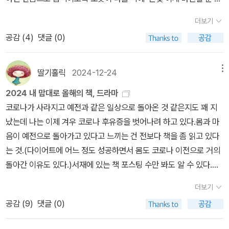
3품인 상장군까지만 도달할 수 있었기에 당연히 문신 중심이 될 수
록한 정사로서 학술적·문화재적으로 그 가치를 인정받아 2021년 문
니라, ‘오른·왼’은 말밑이 ‘오·옳’에 ‘알·얼’로 같습니다. 그러나 오른이
더보기
밖에 없었다. 3성의 최고 자리를 모두 문관이 꿰차니 당연하다. 그러
화재청이 보물로 지정했고, 《고려사절요》 역시 단순히 《고려사》의
건 왼이건 ‘외짝’만 쓰려고 하니 외눈박이로 기울면서 외곬로 빠지고,
면서 무신들의 불만이 커졌고 이는 고려 의종때의 무신 정변으로 이
공감 (
4
)
댓글 (0)
요약본이 아닌 《고려사》의 부족한 내용을 보완하는 귀중한 사료로서
외나무다리에 서는 올가미에 옭아매는 틀에 사로잡힙니다. 《박시백
어진다. 그래서 거의 100년간 무신 정권이 이어진다. 사실상 고려는
지위를 인정받고 있다. 박시백은 《고려사》와 《고려사절요》의 모든
의 그림세상》은 ‘오른(우파)’은 언제나 모두 나쁘고 ‘왼(좌파)’은 늘
이 시기 망했다고 봐도 무방하다. 무신 정권은 원과의 전쟁 중 계속 유
기록을 한 줄 한 줄 들여다보며 역사의 뒤안길로 사라질 뻔한 사실들
모두 좋다는 틀로 줄거리를 짭니다. 그러나 왼오른을 이렇게 나눠도
딸기홀릭
2024-12-24
메뉴
지되다 원 간섭이 끝나고 최충헌-최우-최항으로 이어지다 최의 시절
을 차곡차곡 캐내고 쌓아 자신만의 역사 노트에 빼곡히 써넣었다. 이
될까요? 왼오른을 쩍 갈라서 나쁜 저놈은 다 없애거나 죽여야 한다고
2024 내 맘대로 올해의 책, 드라마
허무하게 무너진다. 이후는 원 간섭기다. 원에 붙어 먹는 세력들이 득
렇게 모은 재료를 공인된 역사적 맥락에 맞춰 스포트라이트의 강약을
여기면 이 나라가 즐겁거나 아름다울까요? 잘못은 누가 저질러도 잘
코로나가 사라지고 예전과 같은 일상으로 돌아온 것 같은지도 꽤 지
세했다. 공민왕 시절 성균관이 다시 부활하고 신진사대부가 등장한
노련하게 조절해가며 이야기로 꿰고 엮는다. 먼지 쌓인 사료 속 그저
못이고, 잘하는 일은 누가 해도 잘한 일입니다. 왼이라서 낫거나 오른
났는데 나는 이제 겨우 코로나 후유증을 벗어나려 하고 있다.몸과 마
다. 이들이 조선의 개국 세력이 된다.2. 왕권 고려의 왕권은 개국초부
한 줄의 기록으로만 존재해왔던 역사 조각들에 적절한 비유와 이해하
이라서 나쁘지 않아요. 우리가 볼 곳은 왼손이냐 오른손이냐가 아닌,
음이 예전으로 돌아가고 있다고 느끼는 건 전보다 책을 좀 읽고 있다
터 취약했다. 왕건이 호족 연합 세력으로 통일을 하다보니 과다하게
기 쉽도록 풀어낸 문장이 얹어지고, 인물 생김새의 특징부터 주름진
어떤 마음으로 어디에서 무엇을 하는 마음인 사람이냐 하나입니다.
는 것.(다이어트에 어느 정도 성공하면서 몸도 코로나 이전으로 거의
결혼을 많이 하였고 그 아들들이 각자의 외가 세력에 따라 강성함을
얼굴과 날리는 머리칼까지 세심하게 표현한 작화가 덧입혀진다. 여기
아마 박시백 씨를 비롯한 붓바치 스스로 못 느끼는 듯싶은데, “말도
돌아간 이유도 있다.)서재에 있는 책 포스팅 수만 봐도 알 수 있다.올
유지했다. 고려의 승계원칙은 장자 우선이니 여의치 않다면 형제 상
에 만화라는 장르적 장점을 살린 인물의 심리 묘사까지 생동감 있게
안 되는 짓을 일삼는 놈”을 다스리려고, “말도 안 되는 짓을 일삼는
해 읽은 책과 그전에 읽은 책 사이의 간극이 참으로 크다.무기력해진
속도 공식이었다. 이런 원칙이니 고려는 조선과 다르게 부자승계에
펼쳐진다. 모든 과정에서 오롯이 박시백이라는 장인의 손길만을 한
놈”이 꾀하는 주먹다짐이나 윽박질을 그대로 쓰더군요. 왜 그럴까, 왜
더보기
그 빈 공간은 아마도 뇌를 빼고 봐도 되는 OTT가 차지하고 있지 싶
못지 않게 형제승계도 상당하다. 2대 왕 혜종은 장자이고 왕건 죽음
땀 한 땀 거쳐 재탄생한 《고려사》는 수백 년 세월의 그림자를 벗어던
굴레를 스스로 쓰면서 옭매일까 하고 돌아보노라니, 숱한 ‘진보 지식
공감 (
9
)
댓글 (0)
다. ㅎㅎ무튼, 올해 별로 읽은 것은 없지만, 읽었더라고 손에 꼽을 만
당시 장성한 자라 즉위했으나 외가가 미약하여 힘이 없었다. 사실상
지고 넘실대는 생명력을 되찾아 고려 역사 500년의 역동성과 자주성
인·작가·정치인’은 하나같이 서울에서 살더군요. 이를테면 ‘전남 고흥
한 책은 없지만지금 이 시간은 코로나 전에 했던 것과 마찬가지로 다
쿠데타로 제거된 것으로 보이며 동생인 정종과 광종이 차례로 즉위한
을 우리 눈앞에 온전히 재현함으로써 독자의 감동과 전율을 이끌어낸
국회의원’이더라도, 서울에서 살며 가끔 시골에 얼굴 내밀러 올 뿐입