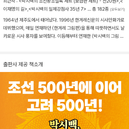
최근작 :
<박시백의 조선왕조실록 세트 (보급판 세트) - 전20권>
,
<
이재명의 길>
,
<박시백의 일제강점사 35년 7>
… 총 182종
(모두보기)
1964년 제주도에서 태어났다. 1996년 한겨레신문의 시사만화가로
데뷔했으며, 매일 연재하던 〈한겨레 그림판〉을 통해 따뜻하면서도 날
카로운 시사 풍자를 보여줬다. 이듬해부터 연재한 〈박시백의 그림 세
상〉은 평범한 사람들의 소소한 일상을 그려내 많은 독자의 공감과 지
지를 얻었다. 2000년 《조선왕조실록》의 매력에 빠져들면서 이를 만
화로 만드는 구상을 하고, 2001년에 그 구상을 실행에 옮기기 위해
출판사 제공 책소개
신문사를 그만두었다. 2003년 《박시백의 조선왕조실록》 첫 권이 출
간되었고, 그해 대한민국 만화대상 장관상을 수상했다. 이후 10년간
조선시대 사관의 심정으로 500년 역사를 20권의 책에 담아내 2013
년 완간했다. 13년간의 대장정을 마감한 그해 부천만화대상을 수상했
다. 2020년 일제강점사를 다룬 《35년》 전 7권을 내놓았고, 2024
년 《박시백의 고려사》 전 5권을 출간하며 한반도 역사상 가장 역동적
인 나라 고려의 500년 역사를 생동감 있게 되살려냈다.