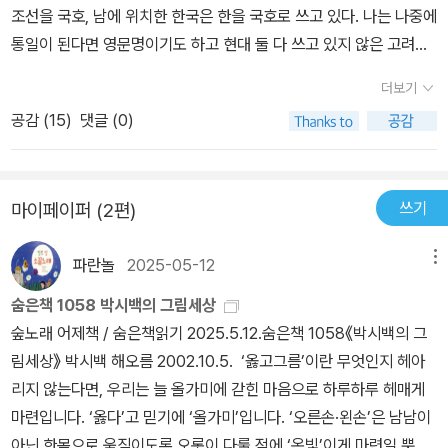
조선을 국호, 남에 위치한 한국은 한을 국호로 쓰고 있다. 나는 나중에
유적지들은 대부분 오늘날 북한 지역에 소재하여 쉽사리 접할 수 없
통일이 된다면 영문명이기도 하고 현대 둘 다 쓰고 있지 않은 고려가
는 실정이다. 깊이 있는 학술적 연구와 저작물 제작에 어려움이 따르
새 국가의 국호로 적합하다 생각한다. 더불어 그 수도였던 개성도 꽤
니 고려시대에 관해 믿을 수 있으면서도 쉽고 재미있게 감상할 만한
더보기
괜찮은 후보지로 여긴다. 박시백 작가는 조선왕조실록을 만화로 그린
콘텐츠는 여태 전무할 수밖에 없었다. 이에 박시백은 자신이 지금껏
공감 (
15
)
댓글 (0)
것으로 유명하다. 그리고 일제강점도 그렸고, 마지막으로 그린 것이
해왔고 가장 잘하는 방식, 즉 정사(正史) 사료를 기반으로 삼아 고려
고려다. 나중에 삼국시대나, 남북국시대도 언젠가는 그려주지 않을까
시대를 복원하는 일에 나섰다. 박시백은 《조선왕조실록》, 《삼국사
기대한다. 고려사는 조선왕조실록만큼의 기록이 없기에 국가의 유지
기》와 함께 대한민국 4대 정사로 손꼽히는 《고려사》와 《고려사절
쓰기
마이페이퍼 (2편)
시기는 조선과 비슷하나 짧게 그려진다. 딱 5권이다. 책을 읽으며 전
요》에 주목했다. 《고려사》는 조선 세종의 교지를 받아 김종서·정인지
체적으로 든 고려사에 대한 느낌을 주제별로 정리해본다.1. 지배계
등이 편찬한 고려시대 역사서로 오늘날 전하는 고려 사료 가운데 가
파란놀
2025-05-12
메뉴
층 신라 말 각지의 유력자인 호족이 득세했고, 이를 바탕으로 후삼국
장 오래됐으며, 당대의 역사서는 물론 문집·묘지명 등 다양한 원 사료
이 성립한다. 왕건도 그 중 하나였고, 왕건은 정복한 지역도 많았지만
를 수록하여 세가 46권, 지 39권, 연표 2권, 열전 50권, 목록 2권 등
숨은책 1058 박시백의 그림세상
신라와 견훤을 비롯하여 각지의 귀부 및 항복해온 호족이 많았다. 그
총 139권 75책의 방대한 내용으로 구성되어 있다. 편찬자가 문장을
숲노래 어제책 / 숨은책읽기 2025.5.12.숨은책 1058《박시백의 그
래서 고려 초기의 지배 세력은 당연히 호족이 된다. 하지만 광종이후
만들어내지 않고 원 사료의 문장을 그대로 옮겨 적는 방식으로 엮었
림세상》 박시백 해오름 2002.10.5. ‘옳고그름’이란 무엇인지 헤아
과거가 시행되며 소위 능력을 가진 자들도 등용되기 시작한다. 하지
으며, 인물 평가도 한 개인에 대한 칭찬과 비판의 자료를 모두 기재하
리지 않는다면, 우리는 늘 올가미에 갇힌 마음으로 하루하루 헤매게
만 기본적으로 음서를 통한 가문의 지배력이 보존되었기에 호족은 곧
여 엄격한 역사성과 객관성을 유지한 역사서로 평가받는다. 《고려사》
마련입니다. ‘옳다’고 믿기에 ‘올가미’입니다. ‘오른손·왼손’은 남남이
중앙에서 관리를 하고 있는 귀족으로 성격이 바뀐다. 고려는 무관이
는 고려왕조사에 관한 가장 풍부한 기초 문헌이자 고려의 역사를 기
아닌 한몸으로 움직이도록 오롯이 다룰 적에 ‘온빛’이게 마련일 뿐 아