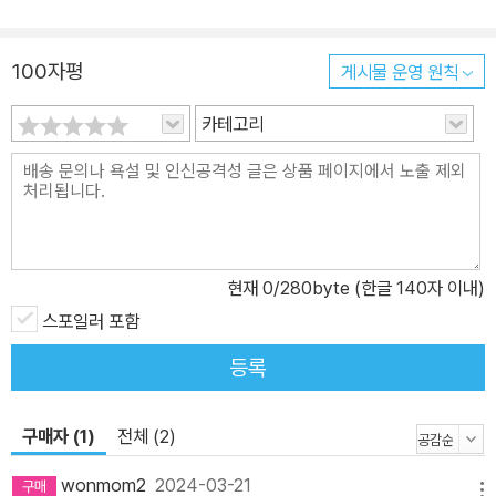
가까운 세월이 흐르는 동안 박시백과 그의 만화는 한층 진화했다. 정
사(正史) 사료에 엄정히 기반한 내용의 신뢰성과 남녀노소 누구나
100자평
게시물 운영 원칙
역사 속으로 순식간에 빠져들게 하는 만화적 흡인력은 여전히 독보적
이며, 사료에는 채 다 적히지 못한 역사의 행간을 읽어주는 저자의 날
카테고리
카로운 시선은 독자들의 지적 여정을 줄곧 풍성하게 이끌어준다. 낯
설기만 했던 고려시대가 물 흐르듯 읽히며 한눈에 이해되게끔 하는
탄탄한 이야기 구성은 더욱 영글었고, 한결 또렷하고 세밀해진 작화
는 1,100년 전 고려의 인물들이 눈앞에 살아 숨 쉬는 듯한 생생함을
자랑한다. 2022년 3월 《박시백의 고려사》 첫 권이 출간되어 다섯 권
현재
0
/280byte (한글 140자 이내)
으로 완간하기까지 박시백과 그의 만화를 사랑하는 열혈 애독자들의
스포일러 포함
뜨거운 응답과 성원이 쏟아졌다. 팟캐스트 방송 〈팟캐스트 박시백의
조선왕조실록〉 채널에 박시백 화백이 직접 출연해 출간 소식을 알린
등록
‘박시백, 고려사를 그리다’ 에피소드는 공개 직후 2만 5,000여 회에
이르는 재생 수를 기록했고, 《박시백의 고려사》 각 권은 출간할 때마
구매자 (1)
전체 (2)
다 즉시 주요 서점 역사 베스트셀러 순위 맨 윗자리를 석권했다. 열렬
하고도 즉각적인 응답에 감화한 박시백 화백이 권마다 애독자들을 위
wonmom2
2024-03-21
메뉴