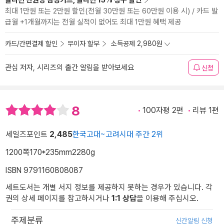
알라딘 만권당 삼성카드, 알라딘 15% 청구 할인
최대 1만원 또는 2만원 할인(전월 30만원 또는 60만원 이용 시) / 카드 발
급월 +1개월까지는 전월 실적이 없어도 최대 1만원 혜택 제공
카드/간편결제 할인
무이자 할부
소득공제 2,980원
관심 저자, 시리즈의 출간 알림을 받아보세요
신청
8
100자평 2편
리뷰 1편
세일즈포인트
2,485
한국고대~고려시대 주간 2위
1200쪽
170*235mm
2280g
ISBN 9791160808087
세트도서는 개별 서지 정보를 제공하지 못하는 경우가 있습니다. 각
권의 상세 페이지를 참고하시거나
1:1 상담
을 이용해 주십시오.
주제분류
신간알림 신청