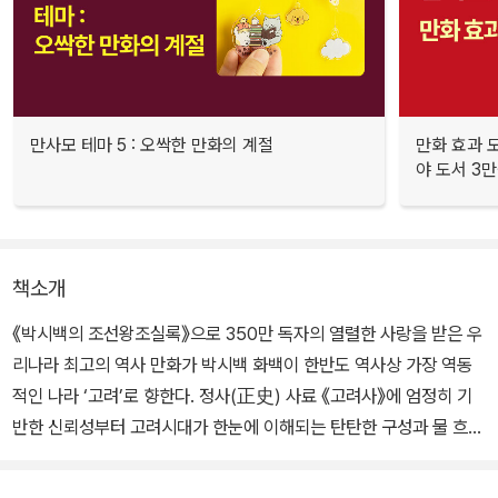
만사모 테마 5 : 오싹한 만화의 계절
만화 효과 모
야 도서 3만
책소개
《박시백의 조선왕조실록》으로 350만 독자의 열렬한 사랑을 받은 우
리나라 최고의 역사 만화가 박시백 화백이 한반도 역사상 가장 역동
적인 나라 ‘고려’로 향한다. 정사(正史) 사료 《고려사》에 엄정히 기
반한 신뢰성부터 고려시대가 한눈에 이해되는 탄탄한 구성과 물 흐르
듯 읽히는 이야기, 1,100년 전 고려의 역사적 인물들을 눈앞에 생생히
되살린 또렷한 작화, 남녀노소 누구나 쉽고 재미있게 역사 속으로 빠