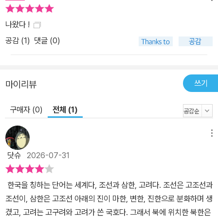
한 초판 1쇄 한정 특전 그림을 책에 그려 싣기도 했다. 《박시백의 고
려사》 세트에도 5권 초판 1쇄 한정으로 특전 그림이 실린다. 시리즈
나왔다 !
출간 내내 활발하게 이루어지는 독자와 저자 사이의 애정 어린 소통
공감 (
1
)
댓글 (0)
은 실로 모두가 기다려온 우리나라 대표 역사 만화가의 귀환을 여실
히 증명해 준다. 정사(正史)로 기록된 고려의 역사, 《고려사》와 《고
려사절요》 박시백의 손끝에서 생명력을 되찾다! - 콘티부터 작화까지
쓰기
마이리뷰
오롯이 박시백이라는 장인의 손길을 거쳐 되살아난 고려사 500년 고
려시대는 지금껏 겉으로는 친근하지만 속을 자세히 들여다보면 한 번
구매자 (0)
전체 (1)
도 제대로 알지 못했던 우리 역사였다. ‘고려’에서 비롯한 ‘코리아(Ko
rea)’라는 이름부터 팔만대장경판과 고려청자로 대표되는 문화적 성
메뉴
취, 2000년대 초 방영해 지금까지도 인터넷 밈으로 활용되는 사극
닷슈
2026-07-31
《태조 왕건》까지, ‘고려’ 하면 한국인 누구나 쉽게 떠올리는 것들은
있다. 하지만 고려시대가 흥성하고 쇠망한 역사적 흐름과 그 안에서
한국을 칭하는 단어는 세계다, 조선과 삼한, 고려다. 조선은 고조선과
펼쳐진 정치적 격변의 구체적 사정을 아는 사람은 매우 드물다. 고려
조선이, 삼한은 고조선 아래의 진이 마한, 변한, 진한으로 분화하며 생
역사를 기록한 사료들은 최소 630여 년 세월의 풍파 속에서 자연적
겼고, 고려는 고구려와 고려가 쓴 국호다. 그래서 북에 위치한 북한은
으로 그리고 의도적으로 지워져 소략하기 그지없고, 고려의 유물과