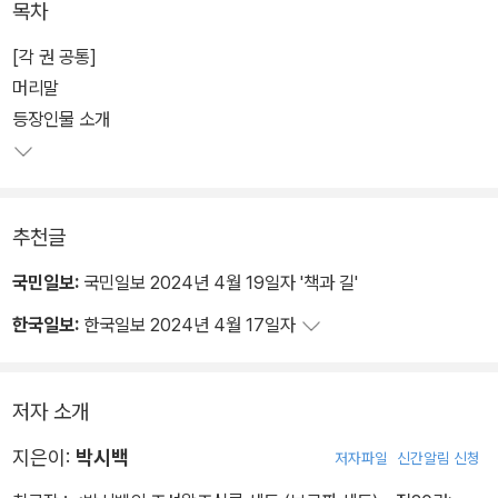
목차
져들게 하는 만화적 흡인력까지. ‘Korea’의 원조, 한반도 최초의 통
일 국가, 지금껏 한 번도 제대로 알지 못했던 고려왕조 500년, 이제
[각 권 공통]
박시백의 만화로 생생히 되살아난다.
머리말
등장인물 소개
추천글
국민일보:
국민일보 2024년 4월 19일자 '책과 길'
한국일보:
한국일보 2024년 4월 17일자
저자 소개
지은이:
박시백
저자파일
신간알림 신청